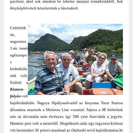
pavilont, ahol sok mindent be lehetne mutatni termékeinkből. Sok
fényképfelvételt készítettünk a látottakról.
Csütörtök
ön,
augusztus
2-án ismét
egésznapo
s
kirándulás
unk volt.
Ezúttal a
Kiszava-
folyón
volt
hajókirándulás. Nagoya főpályaudvarról az Inuyama Yuen Station
állomásra utaztunk a Meitetsu Line vonattal. Sajnos a JR bérletünk
erre az útvonalra nem érvényes, így 590 yent fizet-tünk a jegyért.
Harminc perc volt a menetidő. Megérkezés után egy ingyenes kisbusz
vitt bennünket 30 perces utazással az
Otabashi
nevű hajóállomásra.Itt