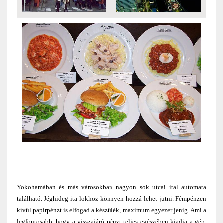
Yokohamában és más városokban nagyon sok utcai ital automata
található. Jéghideg ita-lokhoz könnyen hozzá lehet jutni. Fémpénzen
kívül papírpénzt is elfogad a készülék, maximum egyezer jenig. Ami a
legfontosabb, hogy a visszajáró pénzt teljes egészében kiadja a gép.