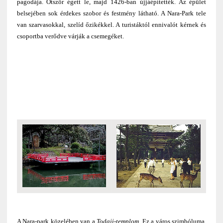
pagodája. Ötször égett le, majd 1426-ban újjáépítették. Az épület
belsejében sok érdekes szobor és festmény látható. A Nara-Park tele
van szarvasokkal, szelíd őzikékkel. A turistáktól ennivalót kérnek és
csoportba verődve várják a csemegéket.
A Nara-park közelében van a
Todaji-templom
. Ez a város szimbóluma.