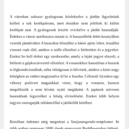
A városban sokszor gyalogosan közlekedve a járdán figyelnünk
kellett a sok kerékpárosra, mert részükre nem jelöltek ki külön
kerékpár utat. A gyalogosok között evickélve a járdát használják.
Érdekes a városi autóbuszos utazás is. A buszsofőrök fehér kesztyűben
vezetik járművüket A buszokra felszállni a hátsó ajtón lehet, leszállni
viszont csak elöl, amikor a sofőr ellenőrzi a bérleteket és a jegyeket.
Ezeket be kell dobni egy szerkezetbe, amely a lejárt jegyet elnyeli, a
bérletet a gépkocsivezető ellenőrzi. A vonatokhoz hasonlóan a buszok
is légkondicionáltak, néha túlságosan is hűvösek, amikor a kinti nagy
hőségben az ember megizzadva ül be a buszba. Célszerű ilyenkor egy
vékony pulóvert magunkkal vinni, hogy a vonaton, buszon
megelőzzük a nem kívánt nyári megfázást. A japánok szívesen
használnak legyezőket a hőség elviselésére. Ezeket több helyen
ingyen osztogatják reklámcéllal a járókelők körében.
Kiotóban érdemes még megnézni a
Sanjusangendo-templomot
. Itt
több sorban pontosan 1000 darab aranyozott Buddha-szobor látható.