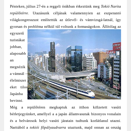
Pénteken, július 27-én a reggeli órákban érkeztünk meg
Tokió Narita
repülőtérre
. Utazásunk céljának valamennyien az eszperantó
világkongresszust említettük az útlevél- és vámvizsgá-latnál, így
gyorsan és probléma nélkül túl voltunk a formaságokon.
Állítólag az
egyszerű
turistákat
jobban,
alaposabb
an
megnézik
a vámnál –
élelmiszer
eket tilos
Japánba
bevinni.
Még a repülőtéren megkaptuk az itthon kifizetett vasúti
bérletjegyünket, amellyel a a japán államvasutak bizonyos vonalain
és a belvárosok helyi vasúti járatain tudtunk korlátlanul utazni.
Naritából a
tokiói főpályaudvarra
utaztunk, majd onnan az ország