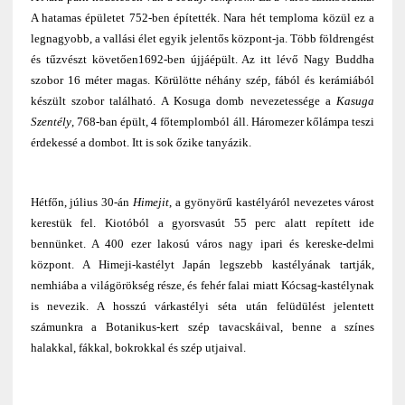
A hatamas épületet 752-ben építették. Nara hét temploma közül ez a
legnagyobb, a vallási élet egyik jelentős központ-ja. Több földrengést
és tűzvészt követően1692-ben újjáépült. Az itt lévő Nagy Buddha
szobor 16 méter magas. Körülötte néhány szép, fából és kerámiából
készült szobor található. A Kosuga domb nevezetessége a
Kasuga
Szentély
, 768-ban épült, 4 főtemplomból áll. Háromezer kőlámpa teszi
érdekessé a dombot. Itt is sok őzike tanyázik.
Hétfőn, július 30-án
Himejit
, a gyönyörű kastélyáról nevezetes várost
kerestük fel. Kiotóból a gyorsvasút 55 perc alatt repített ide
bennünket. A 400 ezer lakosú város nagy ipari és kereske-delmi
központ. A Himeji-kastélyt Japán legszebb kastélyának tartják,
nemhiába a világörökség része, és fehér falai miatt Kócsag-kastélynak
is nevezik. A hosszú várkastélyi séta után felüdülést jelentett
számunkra a Botanikus-kert szép tavacskáival, benne a színes
halakkal, fákkal, bokrokkal és szép utjaival.