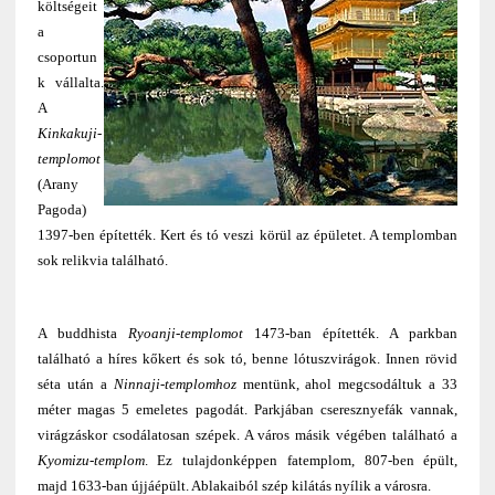
költségeit
a
csoportun
k vállalta.
A
Kinkakuji-
templomot
(Arany
Pagoda)
1397-ben építették. Kert és tó veszi körül az épületet. A templomban
sok relikvia található.
A buddhista
Ryoanji-templomot
1473-ban építették. A parkban
található a híres kőkert és sok tó, benne lótuszvirágok. Innen rövid
séta után a
Ninnaji-templomhoz
mentünk, ahol megcsodáltuk a 33
méter magas 5 emeletes pagodát. Parkjában cseresznyefák vannak,
virágzáskor csodálatosan szépek. A város másik végében található a
Kyomizu-templom
. Ez tulajdonképpen fatemplom, 807-ben épült,
majd 1633-ban újjáépült. Ablakaiból szép kilátás nyílik a városra.