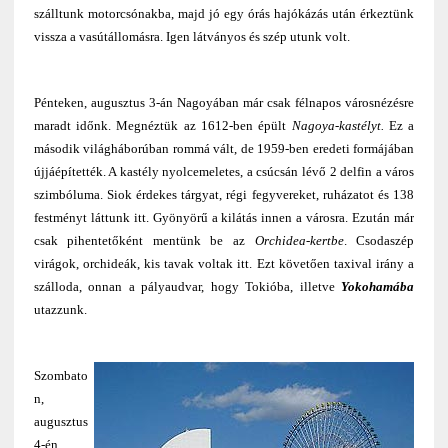
szálltunk motorcsónakba, majd jó egy órás hajókázás után érkeztünk
vissza a vasútállomásra. Igen látványos és szép utunk volt.
Pénteken, augusztus 3-án Nagoyában már csak félnapos városnézésre
maradt időnk. Megnéztük az 1612-ben épült
Nagoya-kastélyt.
Ez a
második világháborúban rommá vált, de 1959-ben eredeti formájában
újjáépítették. A kastély nyolcemeletes, a csúcsán lévő 2 delfin a város
szimbóluma. Siok érdekes tárgyat, régi fegyvereket, ruházatot és 138
festményt láttunk itt. Gyönyörű a kilátás innen a városra. Ezután már
csak pihentetőként mentünk be az
Orchidea-kertbe
. Csodaszép
virágok, orchideák, kis tavak voltak itt. Ezt követően taxival irány a
szálloda, onnan a pályaudvar, hogy Tokióba, illetve
Yokohamába
utazzunk.
Szombato
n,
augusztus
4-én