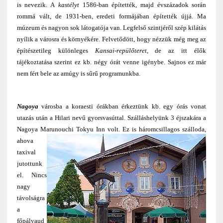
is nevezik. A
kastélyt
1586-ban építették, majd évszázadok során
rommá vált, de 1931-ben, eredeti formájában építették újjá. Ma
múzeum és nagyon sok látogatója van. Legfelső szintjéről szép kilátás
nyílik a városra és környékére. Felvetődött, hogy nézzük még meg az
építészetileg különleges
Kansai-repülőteret
, de az itt élők
tájékoztatása szerint ez kb. négy órát venne igénybe. Sajnos ez már
nem fért bele az amúgy is sűrű programunkba.
Nagoya
városba a koraesti órákban érkeztünk kb. egy órás vonat
utazás után a Hilari nevű gyorsvasúttal. Szálláshelyünk 3 éjszakára a
Nagoya Marunouchi Tokyu Inn volt
. Ez is háromcsillagos szálloda,
ahova
taxival
jutottunk
el. Nincs
nagy
távolságra
a
főpályaud