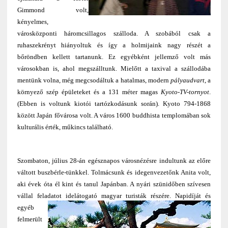
Gimmond volt,
kényelmes,
városközponti háromcsillagos szálloda. A szobából csak a
ruhaszekrényt hiányoltuk és így a holmijaink nagy részét a
bőröndben kellett tartanunk. Ez egyébként jellemző volt más
városokban is, ahol megszálltunk. Mielőtt a taxival a szállodába
mentünk volna, még megcsodáltuk a hatalmas, modern
pályaudvart
, a
környező szép épületeket és a 131 méter magas
Kyoto-TV-tornyot
.
(Ebben is voltunk kiotói tartózkodásunk során). Kyoto 794-1868
között Japán fővárosa volt. A város 1600 buddhista templomában sok
kulturális érték, műkincs található.
Szombaton, július 28-án egésznapos városnézésre indultunk az előre
váltott buszbérle-tünkkel. Tolmácsunk és idegenvezetőnk Anita volt,
aki évek óta él kint és tanul Japánban. A nyári szünidőben szívesen
vállal feladatot idelátogató magyar turisták részére
. Napidíját és
egyéb
felmerült