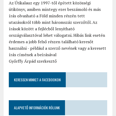
Az Útikalauz egy 1997-től épített közösségi
útikönyv, amiben mintegy ezer beszámoló és más
írás olvasható a Föld minden részén tett
utazásokról több mint háromszáz szerzőtől. Az
írások között a fejlécből lenyitható
országválasztóval lehet válogatni. Hibás link esetén
érdemes a jobb felső részen található keresőt
használni - például a szerző nevének vagy a keresett
írás címének a beírásával
Győrffy Árpád szerkesztő
KERESSEN MINKET A FACEBOOKON
ALAPVETŐ INFORMÁCIÓK RÓLUNK