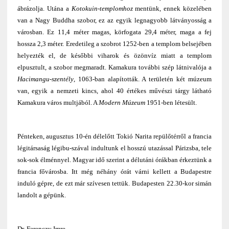
ábrázolja. Utána a
Kotokuin-templomhoz
mentünk, ennek közelében
van a Nagy Buddha szobor, ez az egyik legnagyobb látványosság a
városban. Ez 11,4 méter magas, körfogata 29,4 méter, maga a fej
hossza 2,3 méter. Eredetileg a szobrot 1252-ben a templom belsejében
helyezték el, de későbbi viharok és özönvíz miatt a templom
elpusztult, a szobor megmaradt. Kamakura további szép látnivalója a
Hacimangu-szentély
, 1063-ban alapították. A területén két múzeum
van, egyik a nemzeti kincs, ahol 40 értékes művészi tárgy látható
Kamakura város multjából. A
Modern Múzeum
1951-ben létesült.
Pénteken, augusztus 10-én délelőtt Tokió Narita repülőtérről a francia
légitársaság légibu-szával indultunk el hosszú utazással Párizsba, tele
sok-sok élménnyel. Magyar idő szerint a délutáni órákban érkeztünk a
francia fővárosba. Itt még néhány órát várni kellett a Budapestre
induló gépre, de ezt már szívesen tettük. Budapesten 22.30-kor simán
landolt a gépünk.
Dr. Ferenczy Imre