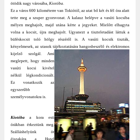
ötödik nagy városába,
Kiotóba
.
Ez a város 600 kilométerre van Tokiótól, az utat bő két és fél óra alatt
tette meg a szuper gyorsvonat. A kalauz belépve a vasúti kocsiba
mélyen meghajolt, majd utána kérte a jegyeket. Mielőtt elhagyta
volna a kocsit, újra meghajolt. Ugyanezt a tiszteletadást láttuk a
büféskocsit toló hölgy részéről is. A vasúti kocsik tiszták,
kényelmesek, az utasok tájékoztatására hangosbeszélő és elektromos
kijelző szolgál
. Ami
meglepett, hogy minden
vasúti kocsi kivétel
nélkül légkondicionált.
Ez vonatkozik az
egyszerűbb
személyvonatokra is.
Kiotóba
a kora esti
órákban érkeztünk meg.
Szálláshelyünk öt
éjszakára a Hotel