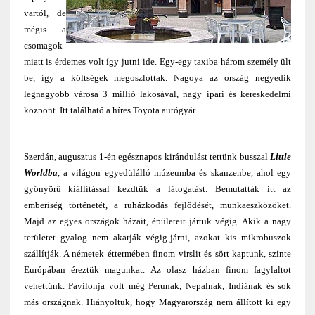
vartól, de
mégis a
csomagok
miatt is érdemes volt így jutni ide. Egy-egy taxiba három személy ült
be, így a költségek megoszlottak. Nagoya az ország negyedik
legnagyobb városa 3 millió lakosával, nagy ipari és kereskedelmi
központ. Itt található a híres Toyota autógyár.
Szerdán, augusztus 1-én egésznapos kirándulást tettünk busszal
Little
Worldba
, a világon egyedülálló múzeumba és skanzenbe, ahol egy
gyönyörű kiállítással kezdtük a látogatást. Bemutatták itt az
emberiség történetét, a ruházkodás fejlődését, munkaeszközöket.
Majd az egyes országok házait, épületeit jártuk végig. Akik a nagy
területet gyalog nem akarják végig-járni, azokat kis mikrobuszok
szállítják. A németek éttermében finom virslit és sört kaptunk, szinte
Európában éreztük magunkat. Az olasz házban finom fagylaltot
vehettünk. Pavilonja volt még Perunak, Nepalnak, Indiának és sok
más országnak. Hiányoltuk, hogy Magyarország nem állított ki egy