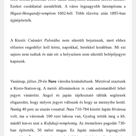
Ezeket csodálattal szemléltük. A város legnagyobb fatemploma a
Higasi-Hongandji-templom
1602-ből. Több tűzvész után 1895-ban
újjáépítették.
A Kiotói
Császári Palotába
nem sikerült bejutnunk, mert ehhez
előzetes engedélyt kell kérni, napokkal, hetekkel korábban. Mi ezt
sajnos nem tudtuk és már ott a helyszínen nem sikerült belépőjegyet
kapnunk.
Vasárnap, július 29-én
Nara
városba kirándultunk. Metróval utaztunk
a Kioto-Station-ig. A metró állomásokon is csak automatából lehet
jegyet vásárolni. Angol és japán tájékoztató táblák segítenek
eligazodni, hogy milyen jegyet váltsunk és hogy az mennyibe kerül.
Naráig 40 perc az utazás vonattal. Nara 710-784 között Japán fővárosa
volt, ma a városnak 160 ezer lakosa van, Gyalog tettük meg a kb.
másfél km-es utat a
Kofukuji-templomig
. Az ötemeletes pagodát 730-
ban építették, 50 méter magas. Ez Japán második legnagyobb