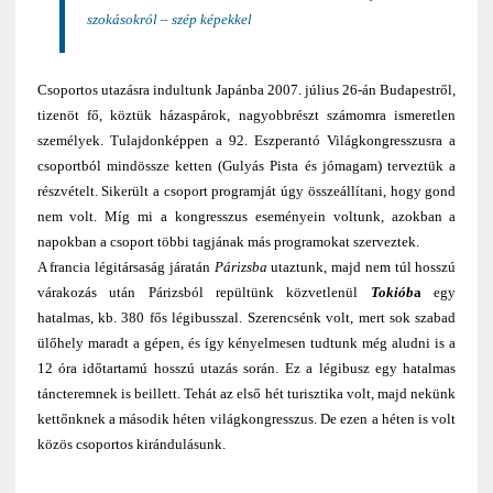
szokásokról – szép képekkel
Csoportos utazásra indultunk Japánba 2007. július 26-án Budapestről,
tizenöt fő, köztük házaspárok, nagyobbrészt számomra ismeretlen
személyek. Tulajdonképpen a 92. Eszperantó Világkongresszusra a
csoportból mindössze ketten (Gulyás Pista és jómagam) terveztük a
részvételt. Sikerült a csoport programját úgy összeállítani, hogy gond
nem volt. Míg mi a kongresszus eseményein voltunk, azokban a
napokban a csoport többi tagjának más programokat szerveztek.
A francia légitársaság járatán
Párizsba
utaztunk, majd nem túl hosszú
várakozás után Párizsból repültünk közvetlenül
Tokiób
a
egy
hatalmas, kb. 380 fős légibusszal. Szerencsénk volt, mert sok szabad
ülőhely maradt a gépen, és így kényelmesen tudtunk még aludni is a
12 óra időtartamú hosszú utazás során. Ez a légibusz egy hatalmas
táncteremnek is beillett. Tehát az első hét turisztika volt, majd nekünk
kettőnknek a második héten világkongresszus. De ezen a héten is volt
közös csoportos kirándulásunk.