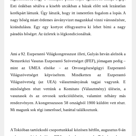
Esti órákban sétálva a kisebb utcákban a házak előtt sok lezáratlan
kerékpárt láttunk. Úgy látszik, hogy itt ismeretlen fogalom a lopás. A
nagy hőség miatt érdemes ásványvizet magunkkal vinni városnézésre,
kirándulásra. Egy egy kortyot elfogyasztva ki lehet bírni a nagy
páradús hőséget. Az üzletek is légkondicionáltak.
Ami a 92. Eszperantó Világkongresszust illeti, Gulyás István alelnök a
Nemzetközi Vasutas Eszperantó Szövetséget (IFEF), jómagam pedig –
mint az UMEA elnöke – az Orvosegészségügyi Eszperantó
Világszövetséget képviseltem. Mindketten az Eszperantó
Világszövetség (az UEA) választmányának tagjai vagyunk. E
minőségben részt vettünk a Komitato (Választmény) ülésein, a
vasutasok és az orvosok szekcióülésein, valamint néhány más
rendezvényen. A kongresszuson 58 országból 1900 küldött vett részt.
Mi magunk sok régi ismerőssel, baráttal találkoztunk.
A Tokióban tartózkodó csoportunkkal közösen hétfőn, augusztus 6-án