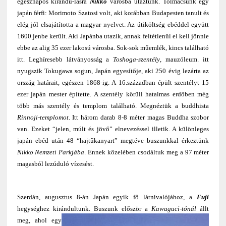
egésznapos kirándu-lásra
Nikko
városba utaztunk. Tolmácsunk egy
japán férfi: Morimoto Szatosi volt, aki korábban Budapesten tanult és
elég jól elsajátította a magyar nyelvet. Az útiköltség ebéddel együtt
1600 jenbe került. Aki Japánba utazik, annak feltétlenül el kell jönnie
ebbe az alig 35 ezer lakosú városba. Sok-sok műemlék, kincs található
itt. Leghíresebb látványosság a
Toshoga-szentély
, mauzóleum. itt
nyugszik Tokugawa sogun, Japán egyesítője, aki 250 évig lezárta az
ország határait, egészen 1868-ig. A 16.században épült szentélyt 15
ezer japán mester építette. A szentély körüli hatalmas erdőben még
több más szentély és templom található. Megnéztük a buddhista
Rinnoji-templomot
. Itt három darab 8-8 méter magas Buddha szobor
van. Ezeket “jelen, múlt és jövő” elnevezéssel illetik. A különleges
japán ebéd után 48 “hajtűkanyart” megtéve buszunkkal érkeztünk
Nikko Nemzeti Parkjába
. Ennek közelében csodáltuk meg a 97 méter
magasból lezúduló vízesést.
Szerdán, augusztus 8-án Japán egyik fő látnivalójához, a
Fuji
hegységhez kirándultunk
. Buszunk először a
Kawaguci-tónál
állt
meg, ahol egy