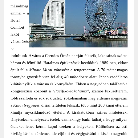
másodmag
ammal – a
Hotel
Comfort
lakói –
városnézés
re
indultunk. A város a Csendes Óceán partján fekszik, lakosainak száma
három és félmillió. Hatalmas építkezések kezdődtek 1989-ben, ekkor
épült fel a
Minato Mirai
városrész a tengerparton. A 70 méter magas
toronyba gyorslift visz fel alig 40 másodperc alatt. Innen csodálatos
kilátás nyílik a városra és környékére. Ebben a negyedben található a
kongresszusi központ a
“Pacifiko-Jokohama”
, számos luxusétterem,
több szálloda és sok sok üzlet. Yokohamában még érdemes megnézni
a
Kínai Negyedet
, óriási területen fekszik, több mint 200 kínai étterem
kinálja ínycsiklandozó ételeit. A kirakatokban színes hirdetések,
tányérokon elhelyezett ételek vannak, így bárki láthatja, hogy milyen
ételeket lehet kérni, kapni ezeken a helyeken. Különösen az esti
kivilágítás-ban érdemes ide eljönni és végigsétálni a kisebb nagyobb