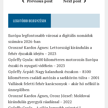
Previous post
Next post
LEGUTÓBBI BEJEGYZÉSEK
Európa legfontosabb városai a digitális nomádok
számára 2026-ban
Oroszné Kardos Ágnes: Lettországi kirándulás a
fehér éjszakák idején – 2023
Győrffy Gyula: 4600 kilométeres motorozás Európa
északi és nyugati vidékein – 2023
Győrffy Árpád: Nagy kalandunk északon – 8500
kilométeres családi autózás a sarkkörön túlra – 2001
Vallások feletti fehér karácsonyok – akár hó nélkül is
ünneplőben
Oroszné Kardos Ágnes, Orosz József: Moldovai
kirándulás gyergyói ráadással – 2022
Győrffy Gyula – A világ legszebb szigetei I. –