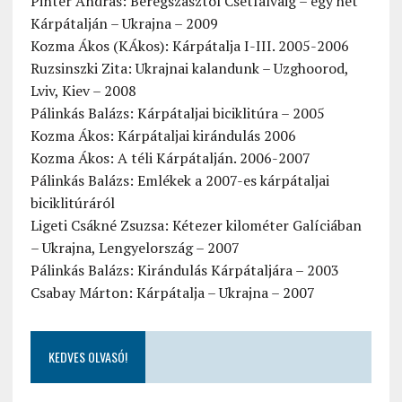
Pintér András: Beregszásztól Csetfalváig – egy hét
Kárpátalján – Ukrajna – 2009
Kozma Ákos (KÁkos): Kárpátalja I-III. 2005-2006
Ruzsinszki Zita: Ukrajnai kalandunk – Uzghoorod,
Lviv, Kiev – 2008
Pálinkás Balázs: Kárpátaljai biciklitúra – 2005
Kozma Ákos: Kárpátaljai kirándulás 2006
Kozma Ákos: A téli Kárpátalján. 2006-2007
Pálinkás Balázs: Emlékek a 2007-es kárpátaljai
biciklitúráról
Ligeti Csákné Zsuzsa: Kétezer kilométer Galíciában
– Ukrajna, Lengyelország – 2007
Pálinkás Balázs: Kirándulás Kárpátaljára – 2003
Csabay Márton: Kárpátalja – Ukrajna – 2007
KEDVES OLVASÓ!