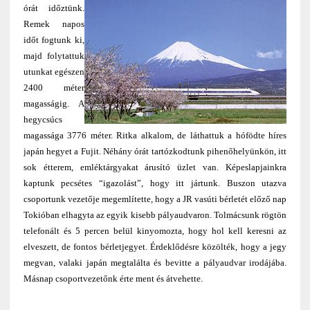
órát időztünk.
Remek napos
időt fogtunk ki,
majd folytattuk
utunkat egészen
2400 méter
magasságig. A
hegycsúcs
magassága 3776 méter. Ritka alkalom, de láthattuk a hófödte híres
japán hegyet a Fujit. Néhány órát tartózkodtunk pihenőhelyünkön, itt
sok étterem, emléktárgyakat árusító üzlet van. Képeslapjainkra
kaptunk pecsétes “igazolást”, hogy itt jártunk. Buszon utazva
csoportunk vezetője megemlítette, hogy a JR vasúti bérletét előző nap
Tokióban elhagyta az egyik kisebb pályaudvaron. Tolmácsunk rögtön
telefonált és 5 percen belül kinyomozta, hogy hol kell keresni az
elveszett, de fontos bérletjegyet. Érdeklődésre közölték, hogy a jegy
megvan, valaki japán megtalálta és bevitte a pályaudvar irodájába.
Másnap csoportvezetőnk érte ment és átvehette.