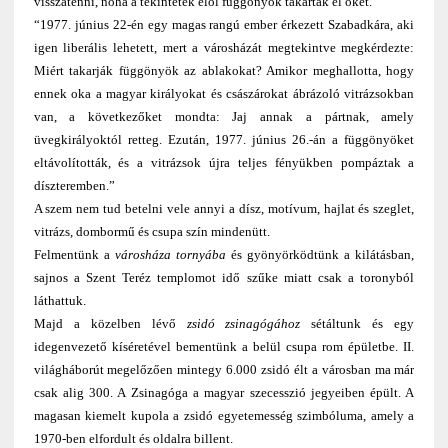
visszatenni, noha a tekintetek elől függönyök takarták el őket.
“1977. június 22-én egy magas rangú ember érkezett Szabadkára, aki
igen liberális lehetett, mert a városházát megtekintve megkérdezte:
Miért takarják függönyök az ablakokat? Amikor meghallotta, hogy
ennek oka a magyar királyokat és császárokat ábrázoló vitrázsokban
van, a következőket mondta: Jaj annak a pártnak, amely
üvegkirályoktól retteg. Ezután, 1977. június 26.-án a függönyöket
eltávolították, és a vitrázsok újra teljes fényükben pompáztak a
díszteremben.”
A szem nem tud betelni vele annyi a dísz, motívum, hajlat és szeglet,
vitrázs, dombormű és csupa szín mindenütt.
Felmentünk a
városháza tornyába
és gyönyörködtünk a kilátásban,
sajnos a Szent Teréz templomot idő szűke miatt csak a toronyból
láthattuk.
Majd a közelben lévő
zsidó zsinagógához
sétáltunk és egy
idegenvezető kíséretével bementünk a belül csupa rom épületbe. II.
világháborút megelőzően mintegy 6.000 zsidó élt a városban ma már
csak alig 300. A Zsinagóga a magyar szecesszió jegyeiben épült. A
magasan kiemelt kupola a zsidó egyetemesség szimbóluma, amely a
1970-ben elfordult és oldalra billent.