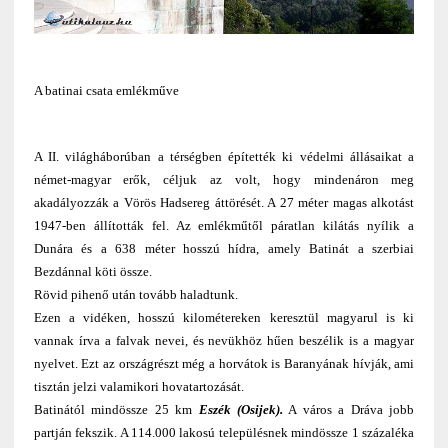
A batinai csata emlékműve
A II. világháborúban a térségben építették ki védelmi állásaikat a
német-magyar erők, céljuk az volt, hogy mindenáron meg
akadályozzák a Vörös Hadsereg áttörését. A 27 méter magas alkotást
1947-ben állították fel. Az emlékműtől páratlan kilátás nyílik a
Dunára és a 638 méter hosszú hídra, amely Batinát a szerbiai
Bezdánnal köti össze.
Rövid pihenő után tovább haladtunk.
Ezen a vidéken, hosszú kilométereken keresztül magyarul is ki
vannak írva a falvak nevei, és nevükhöz hűen beszélik is a magyar
nyelvet. Ezt az országrészt még a horvátok is Baranyának hívják, ami
tisztán jelzi valamikori hovatartozását.
Batinától mindössze 25 km
Eszék (Osijek).
A város a Dráva jobb
partján fekszik. A 114.000 lakosú településnek mindössze 1 százaléka