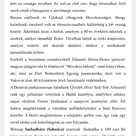
kért az országa nevében. Ez volt az első eset, hogy hivatalban lévő
szerb elnök ellátogatott a szerémségi városba.
Buszra szálltunk és Újlaknál elhagytuk Horvátországot. Ahogy
haladtunk, érezhető volt az életszínvonalbeli különbség a két ország
között. Átkeltünk azon a hídon, amelyen a 90-es években átkeltek a
szerbek, amikor támadták
Ilokot
. Távolban láttuk az iloki templomot,
amelyet szintén alá akartak aknázni, amikor a szerbeknek
menekülniük kellett.
Ezekről a borzalmas eseményekről Eduardo Rózsa-Flores spanyol-
magyar újságíró írta le élményeit “Mocskos háború” című könyvében,
aki, mint az Első Nemzetközi Egység parancsnoka, részt vett a
Vukovár alatt 40 kilométerre lévő
Szentlászló
védelmében.
A Dunával párhuzamosan haladunk
Újvidék
(Novi Sad)
felé. A buszról
csak egy pillantást vetettünk a Hadik kastélyra, amelyben néhány
napot eltöltött Ferenc Ferdinánd a sarajevói merénylet előtt. Fél
hatkor megérkeztünk a városban szálláshelyünkre a Stari Krovovi
hotelbe. A Hotel meglehetősen a település szélén van, így csak egy
rövid sétára volt lehetőségünk az este folyamán.
Másnap
Szabadkára
(Subotica)
utaztunk. Szabadka a 100 ezer fős