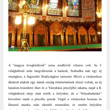
A “magyar üvegkirályok” sorsa rendkívül viharos volt. Az I.
világháború után megváltoztak a határok, Szabadka már egy új
országhoz, a Jugoszláv Királysághoz tartozott. Mivel a vitrázsokon
ábrázolt alakok egy másik ország történelmének részei voltak, az új
hatalom leszedette őket és a Városháza pincéjébe rakatta, majd a II.
világháború ideje alatt tették a helyükre, de a “felszabadulást”
követően ismét a pincébe jutnak. Végül a vitrázsokat hosszas és
fárasztó munka után sikerült restaurálni, és eredeti helyükre