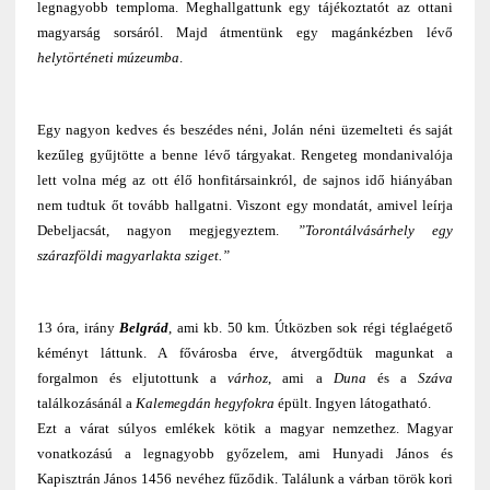
legnagyobb temploma. Meghallgattunk egy tájékoztatót az ottani
magyarság sorsáról. Majd átmentünk egy magánkézben lévő
helytörténeti múzeumba
.
Egy nagyon kedves és beszédes néni, Jolán néni üzemelteti és saját
kezűleg gyűjtötte a benne lévő tárgyakat. Rengeteg mondanivalója
lett volna még az ott élő honfitársainkról, de sajnos idő hiányában
nem tudtuk őt tovább hallgatni. Viszont egy mondatát, amivel leírja
Debeljacsát, nagyon megjegyeztem.
”Torontálvásárhely egy
szárazföldi magyarlakta sziget.”
13 óra, irány
Belgrád
, ami kb. 50 km. Útközben sok régi téglaégető
kéményt láttunk. A fővárosba érve, átvergődtük magunkat a
forgalmon és eljutottunk a
várhoz
, ami a
Duna
és a
Száva
találkozásánál a
Kalemegdán hegyfokra
épült. Ingyen látogatható.
Ezt a várat súlyos emlékek kötik a magyar nemzethez. Magyar
vonatkozású a legnagyobb győzelem, ami Hunyadi János és
Kapisztrán János 1456 nevéhez fűződik. Találunk a várban török kori