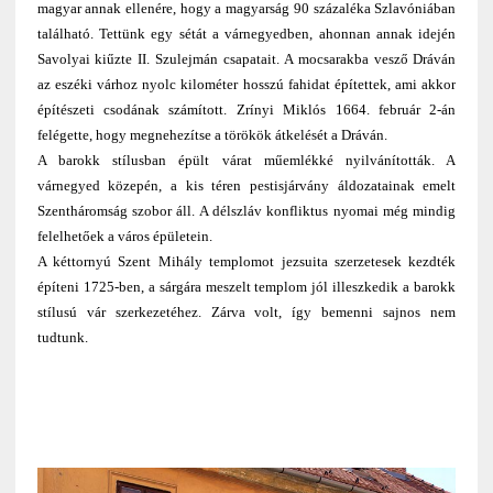
magyar annak ellenére, hogy a magyarság 90 százaléka Szlavóniában
található. Tettünk egy sétát a várnegyedben, ahonnan annak idején
Savolyai kiűzte II. Szulejmán csapatait. A mocsarakba vesző Dráván
az eszéki várhoz nyolc kilométer hosszú fahidat építettek, ami akkor
építészeti csodának számított. Zrínyi Miklós 1664. február 2-án
felégette, hogy megnehezítse a törökök átkelését a Dráván.
A barokk stílusban épült várat műemlékké nyilvánították. A
várnegyed közepén, a kis téren pestisjárvány áldozatainak emelt
Szentháromság szobor áll. A délszláv konfliktus nyomai még mindig
felelhetőek a város épületein.
A kéttornyú Szent Mihály templomot jezsuita szerzetesek kezdték
építeni 1725-ben, a sárgára meszelt templom jól illeszkedik a barokk
stílusú vár szerkezetéhez. Zárva volt, így bemenni sajnos nem
tudtunk.