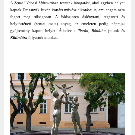
A
Zentai Városi Múzeumban
teszünk látogatást, ahol egyben helyet
kaptak Drozsnyik István kortárs művész alkotásai is, ami engem nem
fogott meg túlságosan. A földszinten őslénytani, régészeti és
helytörténeti (zentai csata) anyag, az emeleten pedig néprajzi
gyűjtemény kapott helyet. Átkelve a
Tiszán
,
Bánátba
jutunk és
Kikindára
folyattuk utunkat.