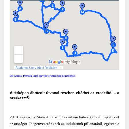
Bor Andrea: Délvidéki körút nagyobb térképen való megjelenítése
A térképen ábrázolt útvonal részben eltérhet az eredetitől – a
szerkesztő
2010. augusztus 24-én 9 óra körül az udvari határátkelőnél hagytuk el
az országot. Idegenvezetőnknek az indulásunk pillanatától, egészen a