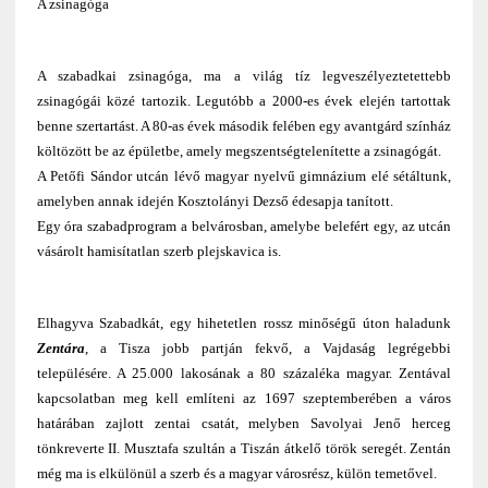
A zsinagóga
A szabadkai zsinagóga, ma a világ tíz legveszélyeztetettebb
zsinagógái közé tartozik. Legutóbb a 2000-es évek elején tartottak
benne szertartást. A 80-as évek második felében egy avantgárd színház
költözött be az épületbe, amely megszentségtelenítette a zsinagógát.
A Petőfi Sándor utcán lévő magyar nyelvű gimnázium elé sétáltunk,
amelyben annak idején Kosztolányi Dezső édesapja tanított.
Egy óra szabadprogram a belvárosban, amelybe belefért egy, az utcán
vásárolt hamisítatlan szerb plejskavica is.
Elhagyva Szabadkát, egy hihetetlen rossz minőségű úton haladunk
Zentára
, a Tisza jobb partján fekvő, a Vajdaság legrégebbi
településére. A 25.000 lakosának a 80 százaléka magyar. Zentával
kapcsolatban meg kell említeni az 1697 szeptemberében a város
határában zajlott zentai csatát, melyben Savolyai Jenő herceg
tönkreverte II. Musztafa szultán a Tiszán átkelő török seregét. Zentán
még ma is elkülönül a szerb és a magyar városrész, külön temetővel.