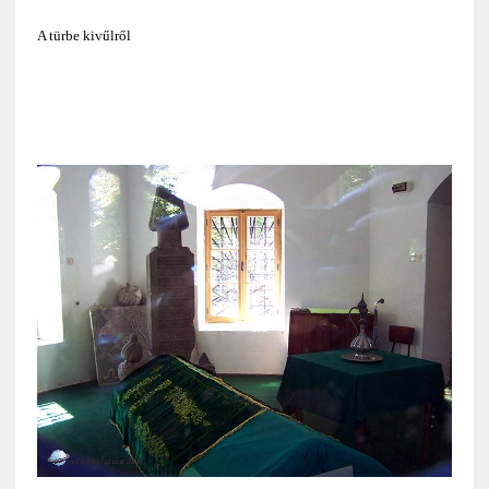
A türbe kivűlről