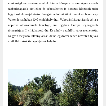
szerémségi város ostrománál. A három hónapos ostrom végén a szerb
szabadcsapatok civileket és sebesülteket is hosszas kínzások után
legyilkoltak, majd közös tömegsírba dobták őket. Ennek emlékeit egy
Vukovár határában lévő emlékhely őrzi. Vukovári látogatásunk célja a
népirtás áldozatainak temetője, ami egyben Európa legnagyobb
tömegsírja a II. világháború óta. Ez a hely a szétlőtt város mementója.
Nagyon megrázó látvány a 938 darab egyforma fehér, névtelen fejfa a
civil áldozatok tömegsírjának helyén.