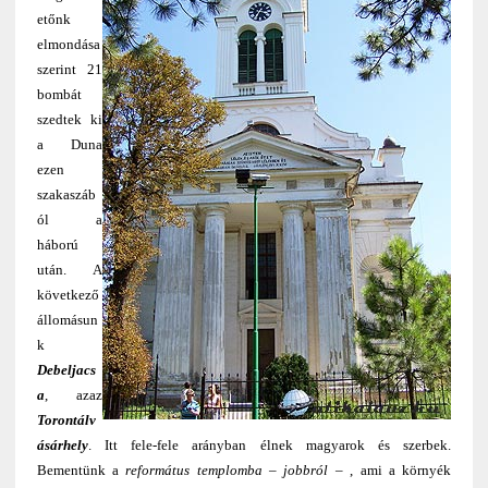
etőnk
elmondása
szerint 21
bombát
szedtek ki
a Duna
ezen
szakaszáb
ól a
háború
után. A
következő
állomásun
k
Debeljacs
a
, azaz
Torontálv
ásárhely
. Itt fele-fele arányban élnek magyarok és szerbek.
Bementünk a
református templomba – jobbról –
, ami a környék