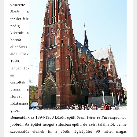
vesztette
életét, a
terület fele
pedig
kikerült a
horvát
ellenőrzés
alól. Csak
1998.
január 15-
én
csatolták
vissza a
Horvát
Köztársasá
ghoz.
Bementünk az 1894-1900 között épült
Szent Péter és Pál templomba
jobbról. Az épület neogót stílusban épült, de azért találhatók benne
szecessziós elemek is. a vörös téglaépület 90 méter magas