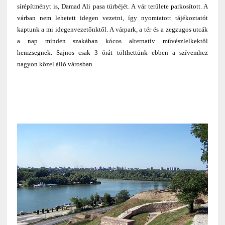
sírépítményt is, Damad Ali pasa türbéjét. A vár területe parkosított. A
várban nem lehetett idegen vezetni, így nyomtatott tájékoztatót
kaptunk a mi idegenvezetőnktől. A várpark, a tér és a zegzugos utcák
a nap minden szakában kócos alternatív művészlelkektől
hemzsegnek. Sajnos csak 3 órát tölthettünk ebben a szívemhez
nagyon közel álló városban.