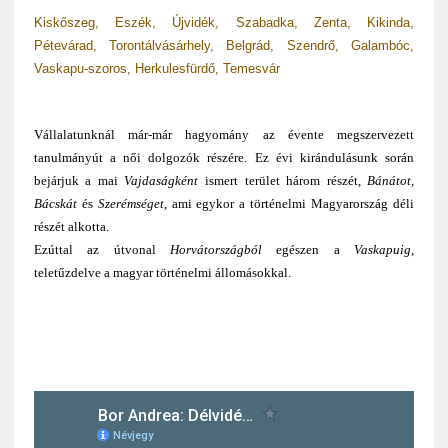
Kiskőszeg, Eszék, Újvidék, Szabadka, Zenta, Kikinda,
Pétevárad, Torontálvásárhely, Belgrád, Szendrő, Galambóc,
Vaskapu-szoros, Herkulesfürdő, Temesvár
Vállalatunknál már-már hagyomány az évente megszervezett
tanulmányút a női dolgozók részére. Ez évi kirándulásunk során
bejárjuk a mai
Vajdaságként
ismert terület három részét,
Bánátot,
Bácskát
és
Szerémséget
, ami egykor a történelmi Magyarország déli
részét alkotta.
Ezúttal az útvonal
Horvátországból
egészen a
Vaskapuig
,
teletűzdelve a magyar történelmi állomásokkal.