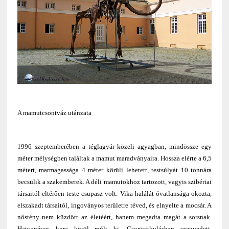
A mamutcsontváz utánzata
1996 szeptemberében a téglagyár közeli agyagban, mindössze egy
méter mélységben találtak a mamut maradványaira. Hossza elérte a 6,5
métert, marmagassága 4 méter körüli lehetett, testsúlyát 10 tonnára
becsülik a szakemberek. A déli mamutokhoz tartozott, vagyis szibériai
társaitól eltérően teste csupasz volt. Vika halálát óvatlansága okozta,
elszakadt társaitól, ingoványos területre téved, és elnyelte a mocsár. A
nőstény nem küzdött az életéért, hanem megadta magát a sorsnak.
Hatvanéves kora körül múlt ki. Csontritkulásban szenvedett,