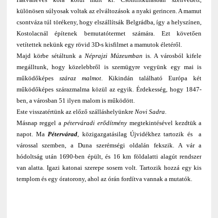
különösen súlyosak voltak az elváltozások a nyaki gerincen. A mamut
csontváza túl törékeny, hogy elszállítsák Belgrádba, így a helyszínen,
Kostolacnál építenek bemutatótermet számára. Ezt követően
vetítettek nekünk egy rövid 3D-s kisfilmet a mamutok életéről.
Majd körbe sétáltunk a
Néprajzi Múzeumban
is. A városból kifele
megálltunk, hogy közelebbről is szemügyre vegyünk egy mai is
működőképes
száraz malmot
. Kikindán található Európa két
működőképes szárazmalma közül az egyik. Érdekesség, hogy 1847-
ben, a városban 51 ilyen malom is működött.
Este visszatértünk az előző szálláshelyünkre
Novi Sadra
.
Másnap reggel a
péterváradi erődítmény
megtekintésével kezdtük a
napot. Ma
Pétervárad
, közigazgatásilag Újvidékhez tartozik és a
várossal szemben, a Duna szerémségi oldalán fekszik. A vár a
hódoltság után 1690-ben épült, és 16 km földalatti alagút rendszer
van alatta. Igazi katonai szerepe sosem volt. Tartozik hozzá egy kis
templom és egy óratorony, ahol az órán fordítva vannak a mutatók.