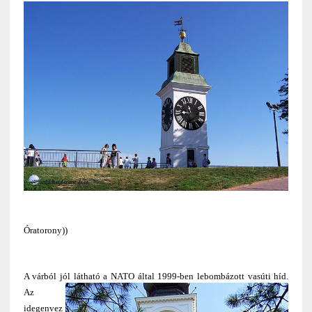
Óratorony))
A várból jól látható a NATO által 1999-ben lebombázott vasúti híd
.
Az
idegenvez