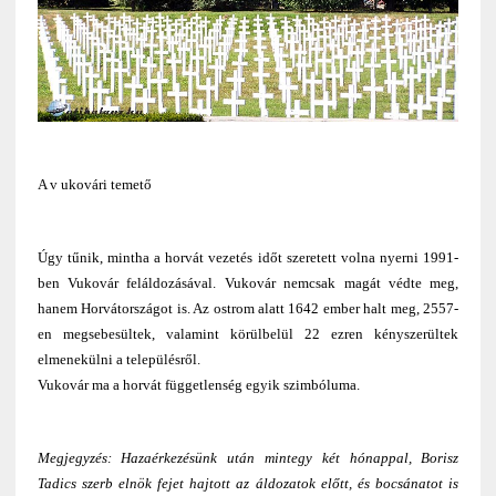
A v ukovári temető
Úgy tűnik, mintha a horvát vezetés időt szeretett volna nyerni 1991-
ben Vukovár feláldozásával. Vukovár nemcsak magát védte meg,
hanem Horvátországot is. Az ostrom alatt 1642 ember halt meg, 2557-
en megsebesültek, valamint körülbelül 22 ezren kényszerültek
elmenekülni a településről.
Vukovár ma a horvát függetlenség egyik szimbóluma.
Megjegyzés: Hazaérkezésünk után mintegy két hónappal, Borisz
Tadics szerb elnök fejet hajtott az áldozatok előtt, és bocsánatot is