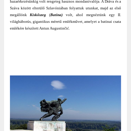
hazaérkezésünkig volt rengeteg hasznos mondanivalója. A Dráva és a
Száva között elterülő Szlavóniában folyattuk utunkat, majd az első
megállónk
Kiskőszeg
(
Batina)
volt, ahol megnéztünk egy II.
világháborús, gigantikus méretű emlékművet, amelyet a batinai csata
emlékére készített Antun Augustinčić.