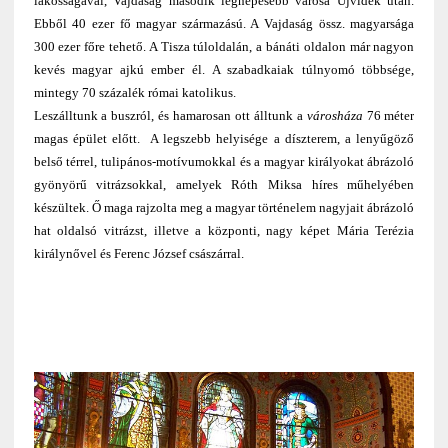
lakosságával, Vajdaság második legnépesebb városa Újvidék után.
Ebből 40 ezer fő magyar származású. A Vajdaság össz. magyarsága
300 ezer főre tehető. A Tisza túloldalán, a bánáti oldalon már nagyon
kevés magyar ajkú ember él. A szabadkaiak túlnyomó többsége,
mintegy 70 százalék római katolikus.
Leszálltunk a buszról, és hamarosan ott álltunk a
városháza
76 méter
magas épület előtt. A legszebb helyisége a díszterem, a lenyűgöző
belső térrel, tulipános-motívumokkal és a magyar királyokat ábrázoló
gyönyörű vitrázsokkal, amelyek Róth Miksa híres műhelyében
készültek. Ő maga rajzolta meg a magyar történelem nagyjait ábrázoló
hat oldalsó vitrázst, illetve a központi, nagy képet Mária Terézia
királynővel és Ferenc József császárral.