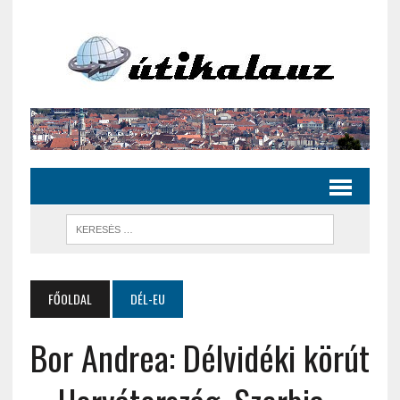
FŐOLDAL
DÉL-EU
Bor Andrea: Délvidéki körút