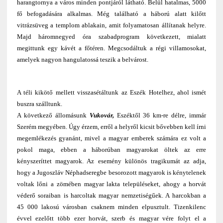
harangtornya a város minden pontjáról látható. Belül hatalmas, 5000
fő befogadására alkalmas. Még található a háború alatt kilőtt
vitrázsüveg a templom ablakain, amit folyamatosan állítanak helyre.
Majd háromnegyed óra szabadprogram következett, mialatt
megittunk egy kávét a főtéren. Megcsodáltuk a régi villamosokat,
amelyek nagyon hangulatossá teszik a belvárost.
A téli kikötő mellett visszasétáltunk az Eszék Hotelhez, ahol ismét
buszra szálltunk.
A következő állomásunk
Vukovár,
Eszéktől 36 km-re délre, immár
Szerém megyében. Úgy érzem, erről a helyről kicsit bővebben kell írni
megemlékezés gyanánt, mivel a magyar emberek számára ez volt a
pokol maga, ebben a háborúban magyarokat öltek az erre
kényszeríttet magyarok. Az esemény különös tragikumát az adja,
hogy a Jugoszláv Néphadseregbe besorozott magyarok is kénytelenek
voltak lőni a zömében magyar lakta településeket, ahogy a horvát
véderő soraiban is harcoltak magyar nemzetiségűek. A harcokban a
45 000 lakosú városban csaknem minden elpusztult. Tizenkilenc
évvel ezelőtt több ezer horvát, szerb és magyar vére folyt el a