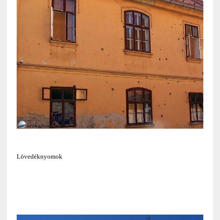
Lövedéknyomok