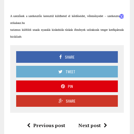
A szerzőnek a szerkesztőn keresztül küldheted el kérdéseidet, véleményedet – szerkeszto
utikalauz.hu
turizmus külföldi utazás nyaralás kirándulás túrázás élmények szórakozás tenger kerékpározás
biciklizés
SHARE
TWEET
PIN
SHARE
Previous post
Next post