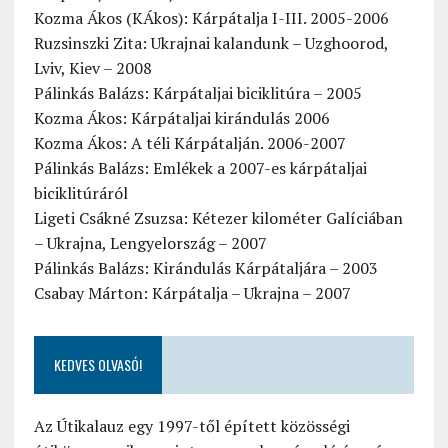
Kozma Ákos (KÁkos): Kárpátalja I-III. 2005-2006
Ruzsinszki Zita: Ukrajnai kalandunk – Uzghoorod,
Lviv, Kiev – 2008
Pálinkás Balázs: Kárpátaljai biciklitúra – 2005
Kozma Ákos: Kárpátaljai kirándulás 2006
Kozma Ákos: A téli Kárpátalján. 2006-2007
Pálinkás Balázs: Emlékek a 2007-es kárpátaljai
biciklitúráról
Ligeti Csákné Zsuzsa: Kétezer kilométer Galíciában
– Ukrajna, Lengyelország – 2007
Pálinkás Balázs: Kirándulás Kárpátaljára – 2003
Csabay Márton: Kárpátalja – Ukrajna – 2007
KEDVES OLVASÓ!
Az Útikalauz egy 1997-től épített közösségi