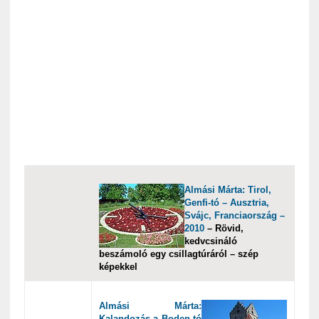
Almási Márta: Tirol,
Genfi-tó – Ausztria,
Svájc, Franciaország –
2010
– Rövid,
kedvcsináló
beszámoló egy csillagtúráról – szép
képekkel
Almási Márta:
Kalandozás a Boden-tó