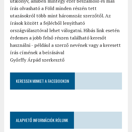
útikönyv, amiben mintegy ezer beszámoló és más
írás olvasható a Föld minden részén tett
utazásokról több mint háromszáz szerzőtől. Az
írások között a fejlécből lenyitható
országválasztóval lehet válogatni. Hibás link esetén
érdemes a jobb felső részen található keresőt
használni - például a szerző nevének vagy a keresett
írás címének a beírásával
Győrffy Árpád szerkesztő
KERESSEN MINKET A FACEBOOKON
ALAPVETŐ INFORMÁCIÓK RÓLUNK