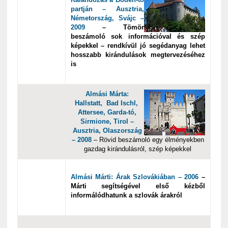
partján – Ausztria,
Németország, Svájc –
2009
– Tömör
beszámoló sok információval és szép
képekkel – rendkívül jó segédanyag lehet
hosszabb kirándulások megtervezéséhez
is
Almási Márta:
Hallstatt,
Bad Ischl,
Attersee, Garda-tó,
Sirmione, Tirol –
Ausztria, Olaszország
– 2008
– Rövid beszámoló egy élményekben
gazdag kirándulásról, szép képekkel
Almási Márti: Árak Szlovákiában – 2006
–
Márti segítségével első kézből
informálódhatunk a szlovák árakról