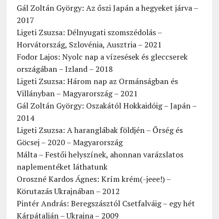
Gál Zoltán György: Az őszi Japán a hegyeket járva –
2017
Ligeti Zsuzsa: Délnyugati szomszédolás –
Horvátország, Szlovénia, Ausztria – 2021
Fodor Lajos: Nyolc nap a vízesések és gleccserek
országában – Izland – 2018
Ligeti Zsuzsa: Három nap az Ormánságban és
Villányban – Magyarország – 2021
Gál Zoltán György: Oszakától Hokkaidóig – Japán –
2014
Ligeti Zsuzsa: A haranglábak földjén – Őrség és
Göcsej – 2020 – Magyarország
Málta – Festői helyszínek, ahonnan varázslatos
naplementéket láthatunk
Oroszné Kardos Ágnes: Krím krém(-jeee!) –
Körutazás Ukrajnában – 2012
Pintér András: Beregszásztól Csetfalváig – egy hét
Kárpátalján – Ukrajna – 2009