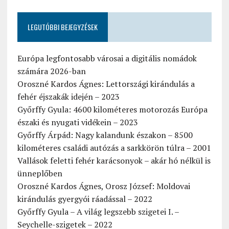
LEGUTÓBBI BEJEGYZÉSEK
Európa legfontosabb városai a digitális nomádok
számára 2026-ban
Oroszné Kardos Ágnes: Lettországi kirándulás a
fehér éjszakák idején – 2023
Győrffy Gyula: 4600 kilométeres motorozás Európa
északi és nyugati vidékein – 2023
Győrffy Árpád: Nagy kalandunk északon – 8500
kilométeres családi autózás a sarkkörön túlra – 2001
Vallások feletti fehér karácsonyok – akár hó nélkül is
ünneplőben
Oroszné Kardos Ágnes, Orosz József: Moldovai
kirándulás gyergyói ráadással – 2022
Győrffy Gyula – A világ legszebb szigetei I. –
Seychelle-szigetek – 2022