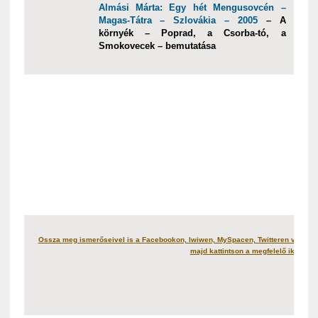
Almási Márta: Egy hét Mengusovcén –
Magas-Tátra – Szlovákia – 2005
– A
környék – Poprad, a Csorba-tó, a
Smokovecek – bemutatása
Ossza meg ismerőseivel is a Facebookon, Iwiwen, MySpacen, Twitteren vagy más
majd kattintson a megfelelő ikonra!