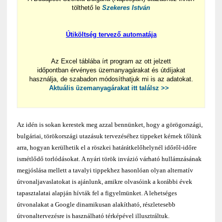
tölthető le
Szekeres István
Útiköltség tervező automatája
Az Excel táblába írt program az ott jelzett
időpontban érvényes üzemanyagárakat és útdíjakat
használja, de szabadon módosíthatjuk mi is az adatokat.
Aktuális üzemanyagárakat itt találsz >>
Az idén is sokan kerestek meg azzal bennünket, hogy a görögországi,
bulgáriai, törökországi utazásuk tervezéséhez tippeket kérnek tőlünk
arra, hogyan kerülhetik el a röszkei határátkelőhelynél időről-időre
ismétlődő torlódásokat. A nyári török invázió várható hullámzásának
megjóslása mellett a tavalyi tippekhez hasonlóan olyan
alternatív
útvonaljavaslatokat is ajánlunk, amikre olvasóink a korábbi évek
tapasztalatai alapján hívták fel a figyelmünket. A lehetséges
útvonalakat a Google dinamikusan alakítható, részletesebb
útvonaltervezésre is használható térképével illusztráltuk.