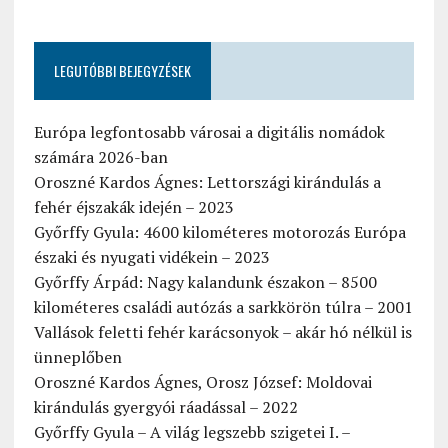
LEGUTÓBBI BEJEGYZÉSEK
Európa legfontosabb városai a digitális nomádok
számára 2026-ban
Oroszné Kardos Ágnes: Lettországi kirándulás a
fehér éjszakák idején – 2023
Győrffy Gyula: 4600 kilométeres motorozás Európa
északi és nyugati vidékein – 2023
Győrffy Árpád: Nagy kalandunk északon – 8500
kilométeres családi autózás a sarkkörön túlra – 2001
Vallások feletti fehér karácsonyok – akár hó nélkül is
ünneplőben
Oroszné Kardos Ágnes, Orosz József: Moldovai
kirándulás gyergyói ráadással – 2022
Győrffy Gyula – A világ legszebb szigetei I. –