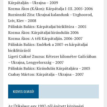
Kárpátalján – Ukrajna – 2009
Kozma Ákos (KÁkos): Kárpátalja I-III. 2005-2006
Ruzsinszki Zita: Ukrajnai kalandunk – Uzghoorod,
Lviv, Kiev – 2008
Pálinkás Balázs: Kárpátaljai biciklitúra – 2005
Kozma Ákos: Kárpátaljai kirándulás 2006
Kozma Ákos: A téli Kárpátalján. 2006-2007
Pálinkás Balázs: Emlékek a 2007-es kárpátaljai
biciklitúráról
Ligeti Csákné Zsuzsa: Kétezer kilométer Galíciában
– Ukrajna, Lengyelország – 2007
Pálinkás Balázs: Kirándulás Kárpátaljára – 2003
Csabay Márton: Kárpátalja – Ukrajna – 2007
KEDVES OLVASÓ!
Az Útikalauz egy 1997-től épített közösségi