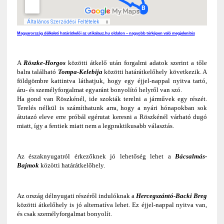
Magyarország délkeleti határátkelői az utikalauz.hu oldalon – nagyobb térképen való megjelenítés
A
Röszke-Horgos
közötti átkelő után forgalmi adatok szerint a tőle
balra található
Tompa-Kelebija
közötti határátkelőhely következik. A
földgömbre kattintva láthatjuk, hogy egy éjjel-nappal nyitva tartó,
áru- és személyforgalmat egyaránt bonyolító helyről van szó.
Ha gond van Röszkénél, ide szokták terelni a járművek egy részét.
Terelés nélkül is számíthatunk arra, hogy a nyári hónapokban sok
átutazó eleve erre próbál egérutat keresni a Röszkénél várható dugó
miatt, így a fentiek miatt nem a legpraktikusabb választás.
Az északnyugatról érkezőknek jó lehetőség lehet a
Bácsalmás-
Bajmok
közötti határátkelőhely.
Az ország délnyugati részéről indulóknak a
Hercegszántó-Backi Breg
közötti átkelőhely is jó alternatíva lehet. Ez éjjel-nappal nyitva van,
és csak személyforgalmat bonyolít.