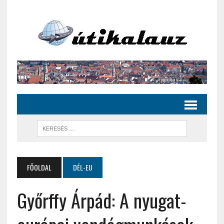
FŐOLDAL
DÉL-EU
Győrffy Árpád: A nyugat-