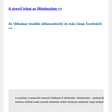
A szerző írásai az Útikalauzban >>
Az Útikalauz további útibeszámolói és más írásai Szerbiáról
>>
A szerzőnek a szerkesztőn keresztül küldheted el kérdéseidet, véleményedet – szerkeszto
utika
turizmus külföldi utazás nyaralás kirándulás túrázás élmények szórakozás tenger kerékpározás bic