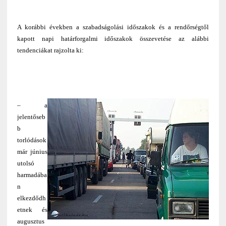
A korábbi években a szabadságolási időszakok és a rendőrségtől
kapott napi határforgalmi időszakok összevetése az alábbi
tendenciákat rajzolta ki:
– a
jelentőseb
b
torlódások
már június
utolsó
harmadába
n
elkezdődh
etnek és
augusztus