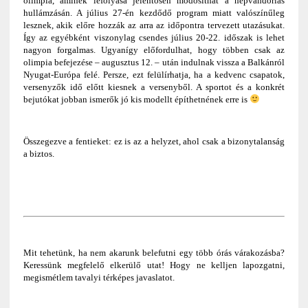
olimpia, aminek lefolyása jelentősen módosíthat a népvándorlás
hullámzásán. A július 27-én kezdődő program miatt valószínűleg
lesznek, akik előre hozzák az arra az időpontra tervezett utazásukat.
Így az egyébként viszonylag csendes július 20-22. időszak is lehet
nagyon forgalmas. Ugyanígy előfordulhat, hogy többen csak az
olimpia befejezése – augusztus 12. – után indulnak vissza a Balkánról
Nyugat-Európa felé. Persze, ezt felülírhatja, ha a kedvenc csapatok,
versenyzők idő előtt kiesnek a versenyből. A sportot és a konkrét
bejutókat jobban ismerők jó kis modellt építhetnének erre is
Összegezve a fentieket: ez is az a helyzet, ahol csak a bizonytalanság
a biztos.
Mit tehetünk, ha nem akarunk belefutni egy több órás várakozásba?
Keressünk megfelelő elkerülő utat! Hogy ne kelljen lapozgatni,
megismétlem tavalyi térképes javaslatot.