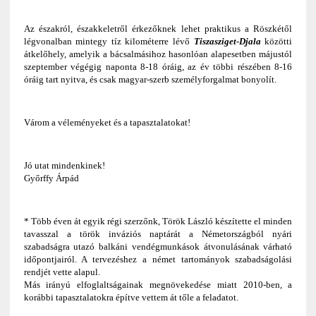
Az északról, északkeletről érkezőknek lehet praktikus a Röszkétől
légvonalban mintegy tíz kilométerre lévő
Tiszasziget-Djala
közötti
átkelőhely, amelyik a bácsalmásihoz hasonlóan alapesetben májustól
szeptember végégig naponta 8-18 óráig, az év többi részében 8-16
óráig tart nyitva, és csak magyar-szerb személyforgalmat bonyolít.
Várom a véleményeket és a tapasztalatokat!
Jó utat mindenkinek!
Győrffy Árpád
* Több éven át egyik régi szerzőnk, Török László készítette el minden
tavasszal a török inváziós naptárát a Németországból nyári
szabadságra utazó balkáni vendégmunkások átvonulásának várható
időpontjairól. A tervezéshez a német tartományok szabadságolási
rendjét vette alapul.
Más irányú elfoglaltságainak megnövekedése miatt 2010-ben, a
korábbi tapasztalatokra építve vettem át tőle a feladatot.