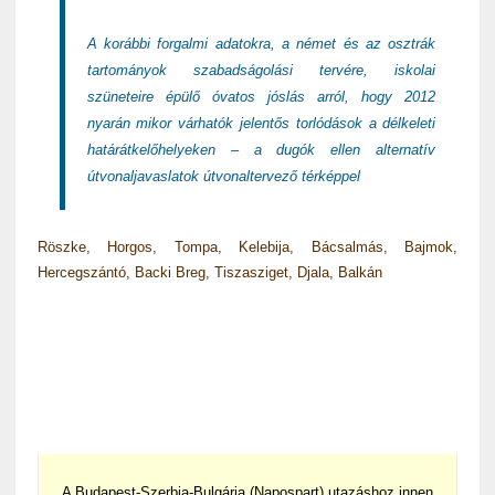
A korábbi forgalmi adatokra, a német és az osztrák
tartományok szabadságolási tervére, iskolai
szüneteire épülő óvatos jóslás arról, hogy 2012
nyarán mikor várhatók jelentős torlódások a délkeleti
határátkelőhelyeken – a dugók ellen alternatív
útvonaljavaslatok útvonaltervező térképpel
Röszke, Horgos, Tompa, Kelebija, Bácsalmás, Bajmok,
Hercegszántó, Backi Breg, Tiszasziget, Djala, Balkán
A Budapest-Szerbia-Bulgária (Napospart) utazáshoz innen