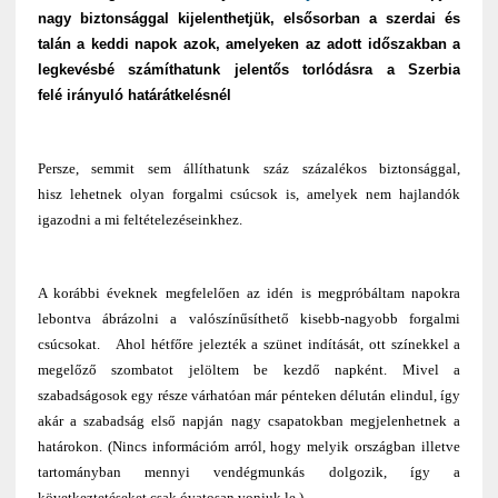
nagy biztonsággal kijelenthetjük, elsősorban a szerdai és
talán a keddi napok azok, amelyeken az adott időszakban a
legkevésbé számíthatunk jelentős torlódásra a Szerbia
felé irányuló határátkelésnél
Persze, semmit sem állíthatunk száz százalékos biztonsággal,
hisz lehetnek olyan forgalmi csúcsok is, amelyek nem hajlandók
igazodni a mi feltételezéseinkhez.
A korábbi éveknek megfelelően az idén is megpróbáltam napokra
lebontva ábrázolni a valószínűsíthető kisebb-nagyobb forgalmi
csúcsokat.
Ahol hétfőre jelezték a szünet indítását, ott színekkel a
megelőző szombatot jelöltem be kezdő napként. Mivel a
szabadságosok egy része várhatóan már pénteken délután elindul, így
akár a szabadság első napján nagy csapatokban megjelenhetnek a
határokon. (
Nincs információm arról, hogy melyik országban illetve
tartományban mennyi vendégmunkás dolgozik, így a
következtetéseket csak óvatosan vonjuk le.)