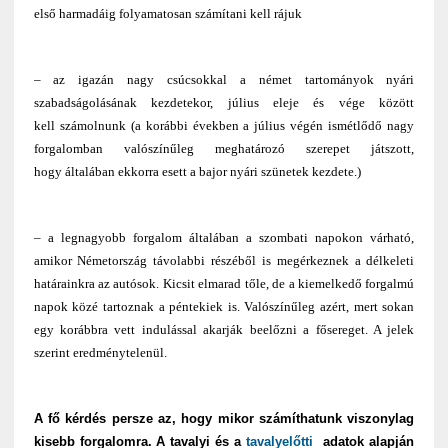
első harmadáig folyamatosan számítani kell rájuk
– az igazán nagy csúcsokkal a német tartományok nyári
szabadságolásának kezdetekor, július eleje és vége között
kell
számolnunk (a korábbi években a július végén ismétlődő nagy
forgalomban valószínűleg meghatározó szerepet játszott,
hogy általában ekkorra esett a bajor nyári szünetek kezdete.)
– a legnagyobb forgalom általában a szombati napokon várható,
amikor Németország távolabbi részéből is megérkeznek a délkeleti
határainkra az autósok. Kicsit elmarad tőle, de a kiemelkedő forgalmú
napok közé tartoznak a péntekiek is. Valószínűleg azért, mert sokan
egy korábbra vett indulással akarják beelőzni a fősereget. A jelek
szerint eredménytelenül.
A fő kérdés persze az, hogy mikor számíthatunk viszonylag
kisebb forgalomra.
A
tavalyi és a
tavalyelőtti
adatok alapján