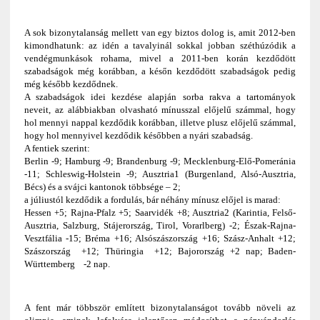
A sok bizonytalanság mellett van egy biztos dolog is, amit 2012-ben
kimondhatunk: az idén a tavalyinál sokkal jobban széthúzódik a
vendégmunkások rohama, mivel a 2011-ben korán kezdődött
szabadságok még korábban, a későn kezdődött szabadságok pedig
még később kezdődnek.
A szabadságok idei kezdése alapján sorba rakva a tartományok
neveit, az alábbiakban olvasható mínusszal előjelű számmal, hogy
hol mennyi nappal kezdődik korábban, illetve plusz előjelű számmal,
hogy hol mennyivel kezdődik későbben a nyári szabadság.
A fentiek szerint:
Berlin -9; Hamburg -9; Brandenburg -9; Mecklenburg-Elő-Pomeránia
-11; Schleswig-Holstein -9; Ausztria1 (Burgenland, Alsó-Ausztria,
Bécs) és a svájci kantonok többsége – 2;
a júliustól kezdődik a fordulás, bár néhány mínusz előjel is marad:
Hessen +5; Rajna-Pfalz +5; Saarvidék +8; Ausztria2 (Karintia, Felső-
Ausztria, Salzburg, Stájerország, Tirol, Vorarlberg) -2; Észak-Rajna-
Vesztfália -15; Bréma +16; Alsószászország +16; Szász-Anhalt +12;
Szászország +12; Thüringia +12; Bajorország +2 nap; Baden-
Württemberg -2 nap.
A fent már többször említett bizonytalanságot tovább növeli az