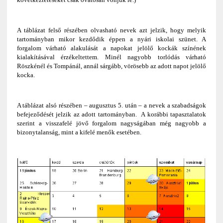
A
táblázat felső részében olvasható nevek azt jelzik, hogy melyik
tartományban mikor kezdődik éppen a nyári iskolai szünet. A
forgalom várható alakulását a napokat jelölő
kockák színének
kialakításával érzékeltettem. Minél nagyobb torlódás várható
Röszkénél és Tompánál, annál sárgább, vörösebb az adott napot jelölő
kocka.
A táblázat alsó részében – augusztus 5. után – a nevek a szabadságok
befejeződését jelzik az adott tartományban. A korábbi tapasztalatok
szerint a visszafelé jövő forgalom nagyságában még nagyobb
a
bizonytalanság, mint a kifelé menők esetében.