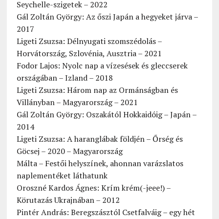
Seychelle-szigetek – 2022
Gál Zoltán György: Az őszi Japán a hegyeket járva –
2017
Ligeti Zsuzsa: Délnyugati szomszédolás –
Horvátország, Szlovénia, Ausztria – 2021
Fodor Lajos: Nyolc nap a vízesések és gleccserek
országában – Izland – 2018
Ligeti Zsuzsa: Három nap az Ormánságban és
Villányban – Magyarország – 2021
Gál Zoltán György: Oszakától Hokkaidóig – Japán –
2014
Ligeti Zsuzsa: A haranglábak földjén – Őrség és
Göcsej – 2020 – Magyarország
Málta – Festői helyszínek, ahonnan varázslatos
naplementéket láthatunk
Oroszné Kardos Ágnes: Krím krém(-jeee!) –
Körutazás Ukrajnában – 2012
Pintér András: Beregszásztól Csetfalváig – egy hét