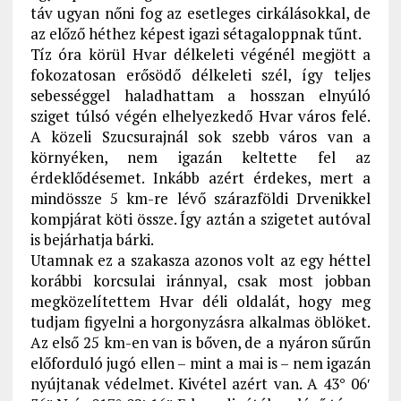
táv ugyan nőni fog az esetleges cirkálásokkal, de
az előző héthez képest igazi sétagaloppnak tűnt.
Tíz óra körül Hvar délkeleti végénél megjött a
fokozatosan erősödő délkeleti szél, így teljes
sebességgel haladhattam a hosszan elnyúló
sziget túlsó végén elhelyezkedő Hvar város felé.
A közeli Szucsurajnál sok szebb város van a
környéken, nem igazán keltette fel az
érdeklődésemet. Inkább azért érdekes, mert a
mindössze 5 km-re lévő szárazföldi Drvenikkel
kompjárat köti össze. Így aztán a szigetet autóval
is bejárhatja bárki.
Utamnak ez a szakasza azonos volt az egy héttel
korábbi korcsulai iránnyal, csak most jobban
megközelítettem Hvar déli oldalát, hogy meg
tudjam figyelni a horgonyzásra alkalmas öblöket.
Az első 25 km-en van is bőven, de a nyáron sűrűn
előforduló jugó ellen – mint a mai is – nem igazán
nyújtanak védelmet. Kivétel azért van. A 43° 06′