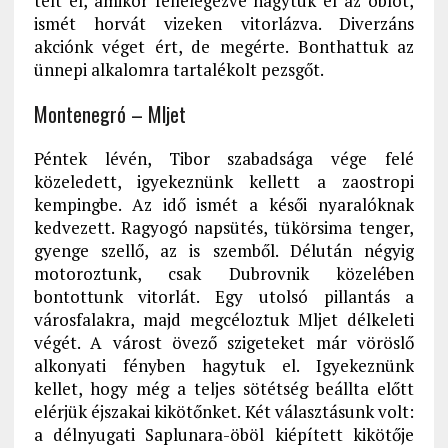
telt el, amikor fellélegezve hagytuk el az öblöt,
ismét horvát vizeken vitorlázva. Diverzáns
akciónk véget ért, de megérte. Bonthattuk az
ünnepi alkalomra tartalékolt pezsgőt.
Montenegró – Mljet
Péntek lévén, Tibor szabadsága vége felé
közeledett, igyekeznünk kellett a zaostropi
kempingbe. Az idő ismét a késői nyaralóknak
kedvezett. Ragyogó napsütés, tükörsima tenger,
gyenge szellő, az is szemből. Délután négyig
motoroztunk, csak Dubrovnik közelében
bontottunk vitorlát. Egy utolsó pillantás a
városfalakra, majd megcéloztuk Mljet délkeleti
végét. A várost övező szigeteket már vöröslő
alkonyati fényben hagytuk el. Igyekeznünk
kellet, hogy még a teljes sötétség beállta előtt
elérjük éjszakai kikötőnket. Két választásunk volt:
a délnyugati Saplunara-öböl kiépített kikötője