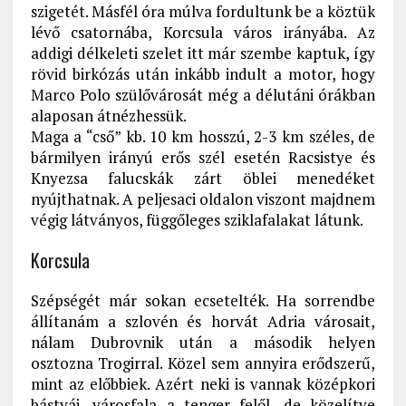
szigetét. Másfél óra múlva fordultunk be a köztük
lévő csatornába, Korcsula város irányába. Az
addigi délkeleti szelet itt már szembe kaptuk, így
rövid birkózás után inkább indult a motor, hogy
Marco Polo szülővárosát még a délutáni órákban
alaposan átnézhessük.
Maga a “cső” kb. 10 km hosszú, 2-3 km széles, de
bármilyen irányú erős szél esetén Racsistye és
Knyezsa falucskák zárt öblei menedéket
nyújthatnak. A peljesaci oldalon viszont majdnem
végig látványos, függőleges sziklafalakat látunk.
Korcsula
Szépségét már sokan ecsetelték. Ha sorrendbe
állítanám a szlovén és horvát Adria városait,
nálam Dubrovnik után a második helyen
osztozna Trogirral. Közel sem annyira erődszerű,
mint az előbbiek. Azért neki is vannak középkori
bástyái, városfala a tenger felől, de közelítve