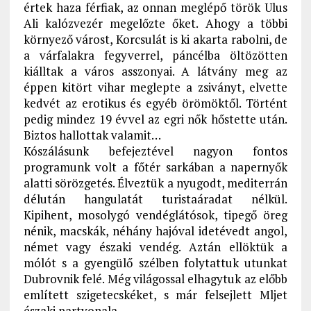
értek haza férfiak, az onnan meglépő török Ulus
Ali kalózvezér megelőzte őket. Ahogy a többi
környező várost, Korcsulát is ki akarta rabolni, de
a várfalakra fegyverrel, páncélba öltözötten
kiálltak a város asszonyai. A látvány meg az
éppen kitört vihar meglepte a zsiványt, elvette
kedvét az erotikus és egyéb örömöktől. Történt
pedig mindez 19 évvel az egri nők hőstette után.
Biztos hallottak valamit…
Kószálásunk befejeztével nagyon fontos
programunk volt a főtér sarkában a napernyők
alatti sörözgetés. Élveztük a nyugodt, mediterrán
délután hangulatát turistaáradat nélkül.
Kipihent, mosolygó vendéglátósok, tipegő öreg
nénik, macskák, néhány hajóval idetévedt angol,
német vagy északi vendég. Aztán ellöktük a
mólót s a gyengülő szélben folytattuk utunkat
Dubrovnik felé. Még világossal elhagytuk az előbb
említett szigetecskéket, s már felsejlett Mljet
északi partvonala.