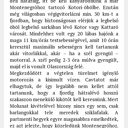
déli határáig, itt be kell kanyarodnunk a már
Montenegróhoz tartozó Kotori-öbölbe. Ezután
még világosban végigvitorlázni min. 30 km-t a
fjordban, hogy biztonságosan elérjük a legbelső
öböl legbelső sarkában lévő Kotor vagy Kattaró
városát. Mindehhez volt egy 20 lábas hajónk a
maga 11 km/órás testsebességével, amit 10 órán
keresztül maximális sebességen kell tartanunk
akár vitorlákkal, akár – ha a szél gyengül –
motorral. A szél pedig 2-3 óra múlva gyengült,
majd el is vonult Olaszország felé.
Megkezdődött a végtelen türelmet igénylő
motorozás a kisimult vízen. Cavtatot már
elhagytuk, de így legalább nem kellet attól
tartanunk, hogy a fjordig hátralévő hosszú
szakaszon menekülő kikötőt kell keresnünk. Mert
Molunat kivételével bizony nincs egy sem, csak
barlangokkal tele meredek sziklafalak. A
partmenti hegyek egyre magasabbra emelkedtek,
ez azt jelezte, hogy közeledünk Montenegróhoz.