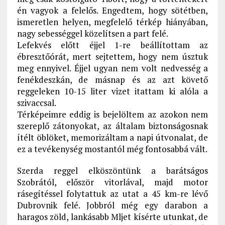
én vagyok a felelős. Engedtem, hogy sötétben,
ismeretlen helyen, megfelelő térkép hiányában,
nagy sebességgel közelítsen a part felé.
Lefekvés előtt éjjel 1-re beállítottam az
ébresztőórát, mert sejtettem, hogy nem úsztuk
meg ennyivel. Éjjel ugyan nem volt nedvesség a
fenékdeszkán, de másnap és az azt követő
reggeleken 10-15 liter vizet itattam ki alóla a
szivaccsal.
Térképeimre eddig is bejelöltem az azokon nem
szereplő zátonyokat, az általam biztonságosnak
ítélt öblöket, memorizáltam a napi útvonalat, de
ez a tevékenység mostantól még fontosabbá vált.
Szerda reggel elköszöntünk a barátságos
Szobrától, először vitorlával, majd motor
rásegítéssel folytattuk az utat a 45 km-re lévő
Dubrovnik felé. Jobbról még egy darabon a
haragos zöld, lankásabb Mljet kísérte utunkat, de