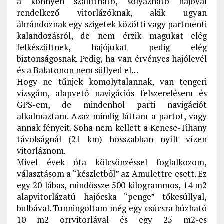
a könnyen szállítható, sólyázható hajóval
rendelkező vitorlázóknak, akik ugyan
ábrándoznak egy szigetek közötti vagy partmenti
kalandozásról, de nem érzik magukat elég
felkészültnek, hajójukat pedig elég
biztonságosnak. Pedig, ha van érvényes hajólevél
és a Balatonon nem süllyed el…
Hogy ne tűnjek komolytalannak, van tengeri
vizsgám, alapvető navigációs felszerelésem és
GPS-em, de mindenhol parti navigációt
alkalmaztam. Azaz mindig láttam a partot, vagy
annak fényeit. Soha nem kellett a Kenese-Tihany
távolságnál (21 km) hosszabban nyílt vízen
vitorláznom.
Mivel évek óta kölcsönzéssel foglalkozom,
választásom a “készletből” az Amulettre esett. Ez
egy 20 lábas, mindössze 500 kilogrammos, 14 m2
alapvitorlázatú hajócska “penge” tőkesúllyal,
bulbával. Tunningoltam még egy csúcsra húzható
10 m2 orrvitorlával és egy 25 m2-es