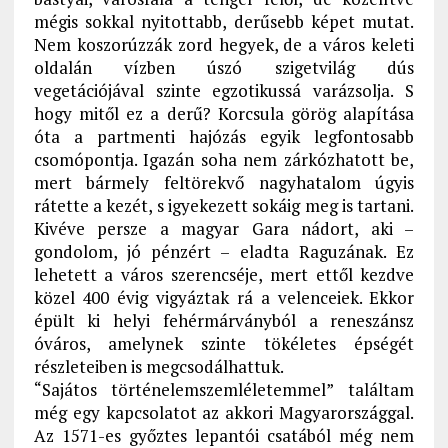
mégis sokkal nyitottabb, derűsebb képet mutat.
Nem koszorúzzák zord hegyek, de a város keleti
oldalán vízben úszó szigetvilág dús
vegetációjával szinte egzotikussá varázsolja. S
hogy mitől ez a derű? Korcsula görög alapítása
óta a partmenti hajózás egyik legfontosabb
csomópontja. Igazán soha nem zárkózhatott be,
mert bármely feltörekvő nagyhatalom úgyis
rátette a kezét, s igyekezett sokáig meg is tartani.
Kivéve persze a magyar Gara nádort, aki –
gondolom, jó pénzért – eladta Raguzának. Ez
lehetett a város szerencséje, mert ettől kezdve
közel 400 évig vigyáztak rá a velenceiek. Ekkor
épült ki helyi fehérmárványból a reneszánsz
óváros, amelynek szinte tökéletes épségét
részleteiben is megcsodálhattuk.
“Sajátos történelemszemléletemmel” találtam
még egy kapcsolatot az akkori Magyarországgal.
Az 1571-es győztes lepantói csatából még nem