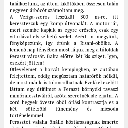
találkoztunk, az itteni kikötőkben összesen talán
negyven árbócót számoltam meg.
A Veriga-szoros leszűkül 300 m-re, itt
keresztezzük egy komp útvonalát. A motor jár,
mert szembe kapjuk az egyre erősebb, csak egy
vitorlával elviselhető szelet. Azért mi megyünk,
fényképezünk, így érünk a Risani-öbölbe. A
lemenő nap fényében most látjuk meg a túloldali
Peraszt városát. Balra előtte két kis sziget. Igen,
ezekért jöttem!
Útlevelemet a horvát kempingben, az autóban
felejtettem, eddig megúsztam határőrök nélkül,
de most már ki is toloncolhatnak. Évekkel ezelőtt
láttam egy útifilmet a Peraszt környéki tavaszi
mimózafesztiválról, azóta szeretnék ide eljutni. A
zord hegyek övezte öböl óriási kontrasztja ez a
két sötétzöld tünemény és micsoda
történelemmel!
Perasztot valaha önálló köztársaságnak ismerte