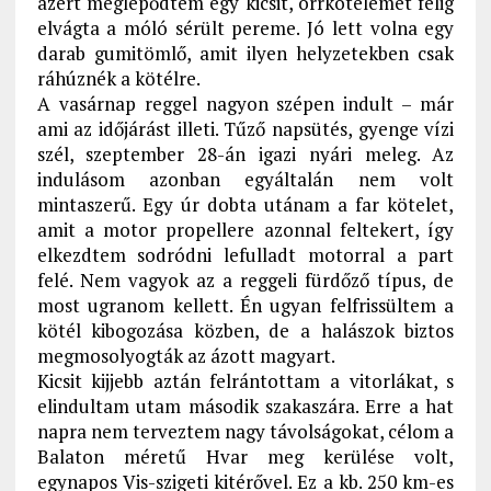
azért meglepődtem egy kicsit, orrkötelemet félig
elvágta a móló sérült pereme. Jó lett volna egy
darab gumitömlő, amit ilyen helyzetekben csak
ráhúznék a kötélre.
A vasárnap reggel nagyon szépen indult – már
ami az időjárást illeti. Tűző napsütés, gyenge vízi
szél, szeptember 28-án igazi nyári meleg. Az
indulásom azonban egyáltalán nem volt
mintaszerű. Egy úr dobta utánam a far kötelet,
amit a motor propellere azonnal feltekert, így
elkezdtem sodródni lefulladt motorral a part
felé. Nem vagyok az a reggeli fürdőző típus, de
most ugranom kellett. Én ugyan felfrissültem a
kötél kibogozása közben, de a halászok biztos
megmosolyogták az ázott magyart.
Kicsit kijjebb aztán felrántottam a vitorlákat, s
elindultam utam második szakaszára. Erre a hat
napra nem terveztem nagy távolságokat, célom a
Balaton méretű Hvar meg kerülése volt,
egynapos Vis-szigeti kitérővel. Ez a kb. 250 km-es