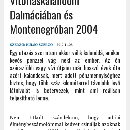
Vitorláskalandom
Dalmáciában és
Montenegróban 2004
SZERZŐ:
KÜLSŐ SZERZŐ
2012.11.08.
Egy utazás szerintem akkor válik kalanddá, amikor
kevés pénzzel vág neki az ember. Az én
szárazföldi vagy vízi útjaim már hosszú évek óta
azért kalandosak, mert adott pénzmennyiséghez
biztos, hogy több száz kilométerrel távolabb levő
látnivalót is betervezek, mint ami reálisan
teljesíthető lenne.
Nem titkolt szándékom, hogy adriai
élménybeszámolómmal kedvet csináljak azoknak