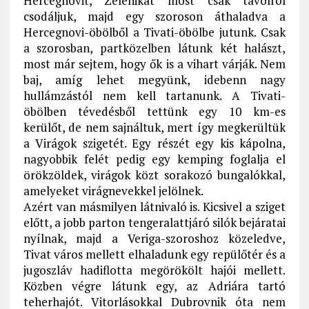
Hercegnovit, Zelenikát most csak távolról
csodáljuk, majd egy szoroson áthaladva a
Hercegnovi-öbölből a Tivati-öbölbe jutunk. Csak
a szorosban, partközelben látunk két halászt,
most már sejtem, hogy ők is a vihart várják. Nem
baj, amíg lehet megyünk, idebenn nagy
hullámzástól nem kell tartanunk. A Tivati-
öbölben tévedésből tettünk egy 10 km-es
kerülőt, de nem sajnáltuk, mert így megkerültük
a Virágok szigetét. Egy részét egy kis kápolna,
nagyobbik felét pedig egy kemping foglalja el
örökzöldek, virágok közt sorakozó bungalókkal,
amelyeket virágnevekkel jelölnek.
Azért van másmilyen látnivaló is. Kicsivel a sziget
előtt, a jobb parton tengeralattjáró silók bejáratai
nyílnak, majd a Veriga-szoroshoz közeledve,
Tivat város mellett elhaladunk egy repülőtér és a
jugoszláv hadiflotta megörökölt hajói mellett.
Közben végre látunk egy, az Adriára tartó
teherhajót. Vitorlásokkal Dubrovnik óta nem