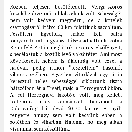
Közben teljesen besötétedett, Veriga-szoros
közelébe érve már oldalszelünk volt. Sebességét
nem volt kedvem megmérni, de a kötelek
csattogásáról ítélve 60 km felettinek saccoltam.
Feszülten figyeltük, mikor kell balra
kanyarodnunk, ugyanis túlszaladhattunk volna
Risan felé. Aztán megláttuk a szoros jelzőfényeit,
s becéloztuk a köztük levő vaksötétet. Ami most
következett, nekem is újdonság volt ezzel a
hajóval, pedig itthon “teszteltem” hasonló,
viharos szélben. Egyetlen vitorlával egy órán
keresztül teljes sebességgel siklottunk tiszta
hátszélben át a Tivati, majd a Hercegnovi öblön.
A cél Hercegnovi kikötője volt, meg kellett
töltenünk üres kannáinkat benzinnel a
Dubrovnikig hátralevő 60-70 km-re. A nyílt
tengerre amúgy sem volt kedvünk ebben a
sötétben és viharban kimenni, no meg albán
vízummal sem készültünk.