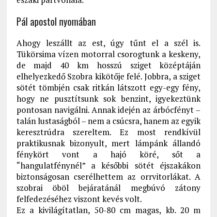
Pál apostol nyomában
Ahogy leszállt az est, úgy tűnt el a szél is.
Tükörsima vízen motorral csorogtunk a keskeny,
de majd 40 km hosszú sziget középtáján
elhelyezkedő Szobra kikötője felé. Jobbra, a sziget
sötét tömbjén csak ritkán látszott egy-egy fény,
hogy ne pusztítsunk sok benzint, igyekeztünk
pontosan navigálni. Annak idején az árbócfényt –
talán lustaságból – nem a csúcsra, hanem az egyik
keresztrúdra szereltem. Ez most rendkívül
praktikusnak bizonyult, mert lámpánk állandó
fénykört vont a hajó köré, sőt a
“hangulatfénynél” a későbbi sötét éjszakákon
biztonságosan cserélhettem az orrvitorlákat. A
szobrai öböl bejáratánál megbúvó zátony
felfedezéséhez viszont kevés volt.
Ez a kivilágítatlan, 50-80 cm magas, kb. 20 m