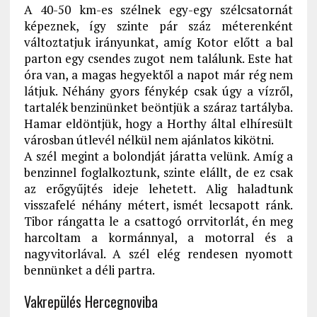
A 40-50 km-es szélnek egy-egy szélcsatornát
képeznek, így szinte pár száz méterenként
változtatjuk irányunkat, amíg Kotor előtt a bal
parton egy csendes zugot nem találunk. Este hat
óra van, a magas hegyektől a napot már rég nem
látjuk. Néhány gyors fénykép csak úgy a vízről,
tartalék benzinünket beöntjük a száraz tartályba.
Hamar eldöntjük, hogy a Horthy által elhíresült
városban útlevél nélkül nem ajánlatos kikötni.
A szél megint a bolondját járatta velünk. Amíg a
benzinnel foglalkoztunk, szinte elállt, de ez csak
az erőgyűjtés ideje lehetett. Alig haladtunk
visszafelé néhány métert, ismét lecsapott ránk.
Tibor rángatta le a csattogó orrvitorlát, én meg
harcoltam a kormánnyal, a motorral és a
nagyvitorlával. A szél elég rendesen nyomott
bennünket a déli partra.
Vakrepülés Hercegnoviba