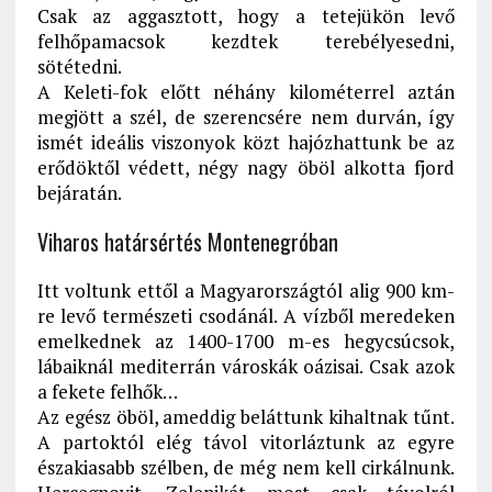
Csak az aggasztott, hogy a tetejükön levő
felhőpamacsok kezdtek terebélyesedni,
sötétedni.
A Keleti-fok előtt néhány kilométerrel aztán
megjött a szél, de szerencsére nem durván, így
ismét ideális viszonyok közt hajózhattunk be az
erődöktől védett, négy nagy öböl alkotta fjord
bejáratán.
Viharos határsértés Montenegróban
Itt voltunk ettől a Magyarországtól alig 900 km-
re levő természeti csodánál. A vízből meredeken
emelkednek az 1400-1700 m-es hegycsúcsok,
lábaiknál mediterrán városkák oázisai. Csak azok
a fekete felhők…
Az egész öböl, ameddig beláttunk kihaltnak tűnt.
A partoktól elég távol vitorláztunk az egyre
északiasabb szélben, de még nem kell cirkálnunk.