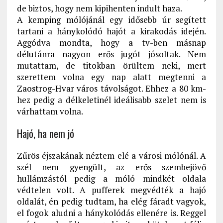
de biztos, hogy nem kipihenten indult haza.
A kemping mólójánál egy idősebb úr segített
tartani a hánykolódó hajót a kirakodás idején.
Aggódva mondta, hogy a tv-ben másnap
délutánra nagyon erős jugót jósoltak. Nem
mutattam, de titokban örültem neki, mert
szerettem volna egy nap alatt megtenni a
Zaostrog-Hvar város távolságot. Ehhez a 80 km-
hez pedig a délkeletinél ideálisabb szelet nem is
várhattam volna.
Hajó, ha nem jó
Zűrös éjszakának néztem elé a városi mólónál. A
szél nem gyengült, az erős szembejövő
hullámzástól pedig a móló mindkét oldala
védtelen volt. A pufferek megvédték a hajó
oldalát, én pedig tudtam, ha elég fáradt vagyok,
el fogok aludni a hánykolódás ellenére is. Reggel