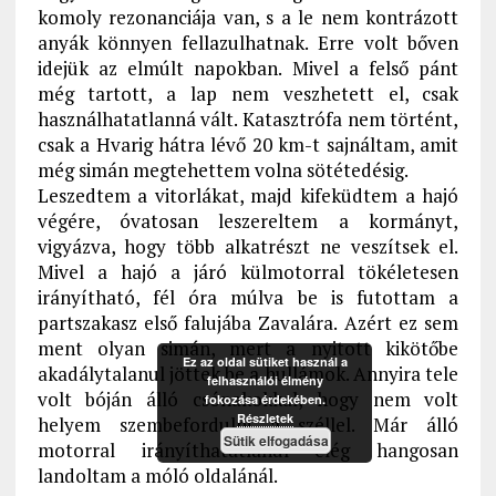
komoly rezonanciája van, s a le nem kontrázott
anyák könnyen fellazulhatnak. Erre volt bőven
idejük az elmúlt napokban. Mivel a felső pánt
még tartott, a lap nem veszhetett el, csak
használhatatlanná vált. Katasztrófa nem történt,
csak a Hvarig hátra lévő 20 km-t sajnáltam, amit
még simán megtehettem volna sötétedésig.
Leszedtem a vitorlákat, majd kifeküdtem a hajó
végére, óvatosan leszereltem a kormányt,
vigyázva, hogy több alkatrészt ne veszítsek el.
Mivel a hajó a járó külmotorral tökéletesen
irányítható, fél óra múlva be is futottam a
partszakasz első falujába Zavalára. Azért ez sem
ment olyan simán, mert a nyitott kikötőbe
Ez az oldal sütiket használ a
akadálytalanul jöttek be a hullámok. Annyira tele
felhasználói élmény
volt bóján álló csónakokkal, hogy nem volt
fokozása érdekében.
Részletek
helyem szembefordulni a széllel. Már álló
Sütik elfogadása
motorral irányíthatatlanul elég hangosan
landoltam a móló oldalánál.