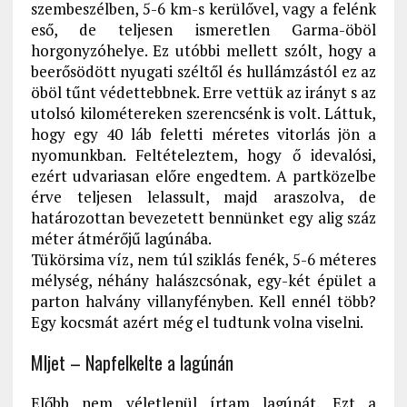
szembeszélben, 5-6 km-s kerülővel, vagy a felénk
eső, de teljesen ismeretlen Garma-öböl
horgonyzóhelye. Ez utóbbi mellett szólt, hogy a
beerősödött nyugati széltől és hullámzástól ez az
öböl tűnt védettebbnek. Erre vettük az irányt s az
utolsó kilométereken szerencsénk is volt. Láttuk,
hogy egy 40 láb feletti méretes vitorlás jön a
nyomunkban. Feltételeztem, hogy ő idevalósi,
ezért udvariasan előre engedtem. A partközelbe
érve teljesen lelassult, majd araszolva, de
határozottan bevezetett bennünket egy alig száz
méter átmérőjű lagúnába.
Tükörsima víz, nem túl sziklás fenék, 5-6 méteres
mélység, néhány halászcsónak, egy-két épület a
parton halvány villanyfényben. Kell ennél több?
Egy kocsmát azért még el tudtunk volna viselni.
Mljet – Napfelkelte a lagúnán
Előbb nem véletlenül írtam lagúnát. Ezt a