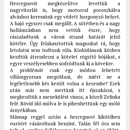
Hercegnovit megközelítve levettük a
nagyvitorlát is, hogy motorral poroszkálva
alváshoz keressünk egy védett horgonyzó helyet.
A hajó egyszer csak megállt. A sötétben és a nagy
hullámzásban nem vettük észre, hogy
rászaladtunk a városi strand határát jelző
kötélre. Úgy felakasztottuk magunkat rá, hogy
letolatni sem tudtunk róla. Kínlódásunk közben
kezdtük átrendezni a kötelet rögzítő bójákat, s
egyre veszélyesebben sodródtunk ki a kövekre.
A problémát csak egy módon lehetett
villámgyorsan megoldani, de miért ne a
legéletlenebb kés került volna a kezembe? Ezek
után már nem mertünk itt éjszakázni, s
megkezdtük a menekülést vissza, a közeli Zelinka
felé. Rövid idő múlva le is pihenhettünk egy móló
árnyékában.
Másnap reggel aztán a hercegnovi kikötőben
euróért vásároltunk benzint. Talán fél óra sem