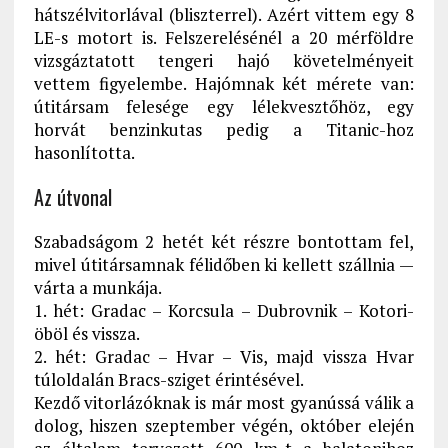
hátszélvitorlával (bliszterrel). Azért vittem egy 8
LE-s motort is. Felszerelésénél a 20 mérföldre
vizsgáztatott tengeri hajó követelményeit
vettem figyelembe. Hajómnak két mérete van:
útitársam felesége egy lélekvesztőhöz, egy
horvát benzinkutas pedig a Titanic-hoz
hasonlította.
Az útvonal
Szabadságom 2 hetét két részre bontottam fel,
mivel útitársamnak félidőben ki kellett szállnia —
várta a munkája.
1. hét: Gradac – Korcsula – Dubrovnik – Kotori-
öböl és vissza.
2. hét: Gradac – Hvar – Vis, majd vissza Hvar
túloldalán Bracs-sziget érintésével.
Kezdő vitorlázóknak is már most gyanússá válik a
dolog, hiszen szeptember végén, október elején