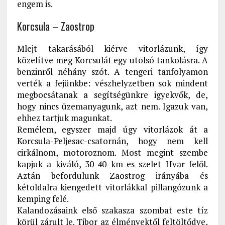
engem is.
Korcsula – Zaostrop
Mlejt takarásából kiérve vitorlázunk, így
közelítve meg Korcsulát egy utolsó tankolásra. A
benzinről néhány szót. A tengeri tanfolyamon
verték a fejünkbe: vészhelyzetben sok mindent
megbocsátanak a segítségünkre igyekvők, de,
hogy nincs üzemanyagunk, azt nem. Igazuk van,
ehhez tartjuk magunkat.
Remélem, egyszer majd úgy vitorlázok át a
Korcsula-Peljesac-csatornán, hogy nem kell
cirkálnom, motoroznom. Most megint szembe
kapjuk a kiváló, 30-40 km-es szelet Hvar felől.
Aztán befordulunk Zaostrog irányába és
kétoldalra kiengedett vitorlákkal pillangózunk a
kemping felé.
Kalandozásaink első szakasza szombat este tíz
körül zárult le. Tibor az élményektől feltöltődve,