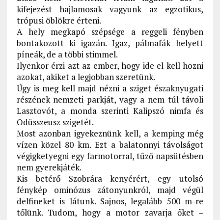
kifejezést hajlamosak vagyunk az egzotikus,
trópusi öblökre érteni.
A hely megkapó szépsége a reggeli fényben
bontakozott ki igazán. Igaz, pálmafák helyett
píneák, de a többi stimmel.
Ilyenkor érzi azt az ember, hogy ide el kell hozni
azokat, akiket a legjobban szeretünk.
Úgy is meg kell majd nézni a sziget északnyugati
részének nemzeti parkját, vagy a nem túl távoli
Lasztovót, a monda szerinti Kalipszó nimfa és
Odüsszeusz szigetét.
Most azonban igyekeznünk kell, a kemping még
vízen közel 80 km. Ezt a balatonnyi távolságot
végigketyegni egy farmotorral, tűző napsütésben
nem gyerekjáték.
Kis betérő Szobrára kenyérért, egy utolsó
fénykép ominózus zátonyunkról, majd végül
delfineket is látunk. Sajnos, legalább 500 m-re
tőlünk. Tudom, hogy a motor zavarja őket –