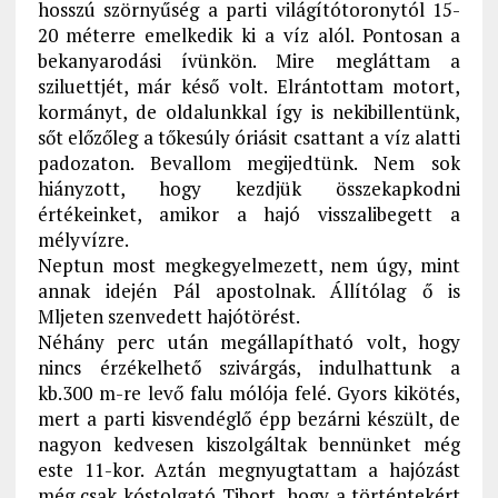
hosszú szörnyűség a parti világítótoronytól 15-
20 méterre emelkedik ki a víz alól. Pontosan a
bekanyarodási ívünkön. Mire megláttam a
sziluettjét, már késő volt. Elrántottam motort,
kormányt, de oldalunkkal így is nekibillentünk,
sőt előzőleg a tőkesúly óriásit csattant a víz alatti
padozaton. Bevallom megijedtünk. Nem sok
hiányzott, hogy kezdjük összekapkodni
értékeinket, amikor a hajó visszalibegett a
mélyvízre.
Neptun most megkegyelmezett, nem úgy, mint
annak idején Pál apostolnak. Állítólag ő is
Mljeten szenvedett hajótörést.
Néhány perc után megállapítható volt, hogy
nincs érzékelhető szivárgás, indulhattunk a
kb.300 m-re levő falu mólója felé. Gyors kikötés,
mert a parti kisvendéglő épp bezárni készült, de
nagyon kedvesen kiszolgáltak bennünket még
este 11-kor. Aztán megnyugtattam a hajózást
még csak kóstolgató Tibort, hogy a történtekért