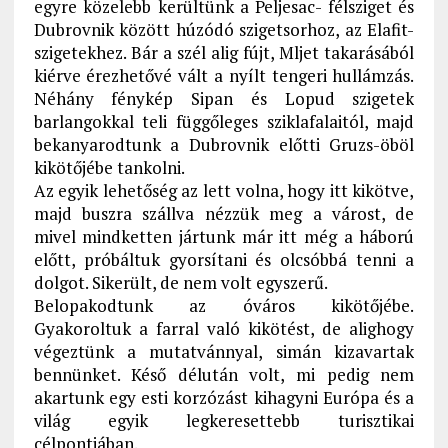
egyre közelebb kerültünk a Peljesac- félsziget és
Dubrovnik között húzódó szigetsorhoz, az Elafit-
szigetekhez. Bár a szél alig fújt, Mljet takarásából
kiérve érezhetővé vált a nyílt tengeri hullámzás.
Néhány fénykép Sipan és Lopud szigetek
barlangokkal teli függőleges sziklafalaitól, majd
bekanyarodtunk a Dubrovnik előtti Gruzs-öböl
kikötőjébe tankolni.
Az egyik lehetőség az lett volna, hogy itt kikötve,
majd buszra szállva nézzük meg a várost, de
mivel mindketten jártunk már itt még a háború
előtt, próbáltuk gyorsítani és olcsóbbá tenni a
dolgot. Sikerült, de nem volt egyszerű.
Belopakodtunk az óváros kikötőjébe.
Gyakoroltuk a farral való kikötést, de alighogy
végeztünk a mutatvánnyal, simán kizavartak
bennünket. Késő délután volt, mi pedig nem
akartunk egy esti korzózást kihagyni Európa és a
világ egyik legkeresettebb turisztikai
célpontjában.