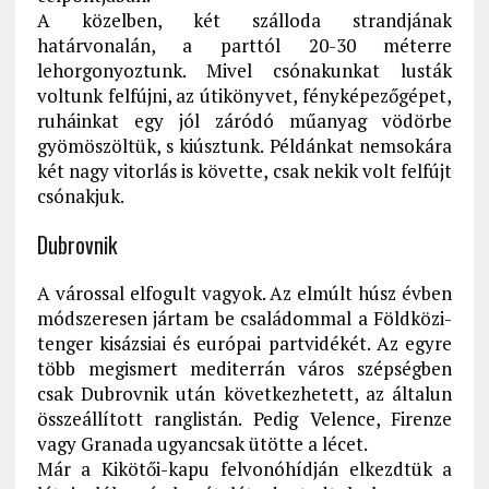
A közelben, két szálloda strandjának
határvonalán, a parttól 20-30 méterre
lehorgonyoztunk. Mivel csónakunkat lusták
voltunk felfújni, az útikönyvet, fényképezőgépet,
ruháinkat egy jól záródó műanyag vödörbe
gyömöszöltük, s kiúsztunk. Példánkat nemsokára
két nagy vitorlás is követte, csak nekik volt felfújt
csónakjuk.
Dubrovnik
A várossal elfogult vagyok. Az elmúlt húsz évben
módszeresen jártam be családommal a Földközi-
tenger kisázsiai és európai partvidékét. Az egyre
több megismert mediterrán város szépségben
csak Dubrovnik után következhetett, az általun
összeállított ranglistán. Pedig Velence, Firenze
vagy Granada ugyancsak ütötte a lécet.
Már a Kikötői-kapu felvonóhídján elkezdtük a