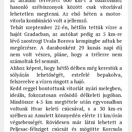
az általam tervezett 600 km-t a balatonihoz
hasonló szélviszonyok között csak vitorlával
lehetetlen megtenni. Az első héten a motor-
vitorla kombináció volt a jellemző.
Tehát szeptember 22-én, hétfőn tettük vízre a
hajót Gradacban, az autókat pedig az 5 km-re
lévő zaostrogi Uvala Borova kempingbe adtuk be
megőrzésre. A darabonként 29 kunás napi díj
nem volt vészes, pláne, hogy a trélerre nem
számoltak fel semmit.
Ahhoz képest, hogy hétfő délben még kerestük a
sólyázás lehetőségét, estefelé bepakolva,
felszerelve a vízen ringott a hajó.
Kedd reggel bontottunk vitorlát nyári melegben,
ideális, fokozatosan erősödő délkeleti jugóban.
Mindössze 4-5 km megtétele után egyvonalban
voltunk Hvar keleti csúcsával, s a 30 km-es
szélben az Amulett könnyedén elérte 11 km/órás
végsebességét. Rövidesen már látni lehetett a
Peljesac-félsziget csúcsát és mögötte Korcsula