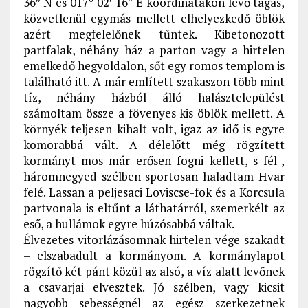
36″ N és 017° 02′ 16″ E koordinátákon lévő tágas,
közvetlenül egymás mellett elhelyezkedő öblök
azért megfelelőnek tűntek. Kibetonozott
partfalak, néhány ház a parton vagy a hirtelen
emelkedő hegyoldalon, sőt egy romos templom is
található itt. A már említett szakaszon több mint
tíz, néhány házból álló halásztelepülést
számoltam össze a fövenyes kis öblök mellett. A
környék teljesen kihalt volt, igaz az idő is egyre
komorabbá vált. A délelőtt még rögzített
kormányt mos már erősen fogni kellett, s fél-,
háromnegyed szélben sportosan haladtam Hvar
felé. Lassan a peljesaci Loviscse-fok és a Korcsula
partvonala is eltűnt a láthatárról, szemerkélt az
eső, a hullámok egyre húzósabbá váltak.
Élvezetes vitorlázásomnak hirtelen vége szakadt
– elszabadult a kormányom. A kormánylapot
rögzítő két pánt közül az alsó, a víz alatt levőnek
a csavarjai elvesztek. Jó szélben, vagy kicsit
nagyobb sebességnél az egész szerkezetnek