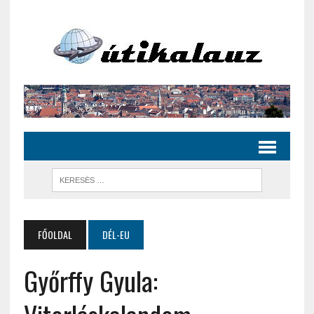
FŐOLDAL
DÉL-EU
Győrffy Gyula: