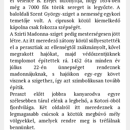
el Velence is. Erejét bizonyítja, hogy 1654-ben
még a 7000 fős török sereget is legyőzte. A
baloldali Szent György-sziget a nemesség egykori
temetője volt. A ciprusok közül kiemelkedő
kápolna csak fokozza szépségét.
A Szirti Madonna-sziget pedig mesterségesen jött
létre. Az itt meredező zátony körül süllyesztették
el a perasztiak az ellenségtől zsákmányolt, kővel
megrakott hajókat, majd védőszentjüknek
templomot építettek rá. 1452 óta minden év
július 22-én ünnepséget rendeznek
madonnájuknak, s hajóikon egy-egy követ
visznek a szigethez, így azt szimbolikusan tovább
építik.
Peraszt előtt jobbra kanyarodva egyre
szélesebben tárul elénk a legbelső, a Kotori-öböl
fjordvilága. Két oldalról itt meredeznek a
legmagasabb csúcsok a köztük megbúvó mély
völgyekkel, amelyek rendre meg is tréfálnak
bennünket.