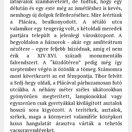
látnivalók számbavételét, de tudtuk, hogy egy
délután és egy este még az ismétléshez is kevés,
nemhogy új dolgok felfedezéséhez. Mire leértünk
a Plácára, bealkonyodott. A sétáló utca
valamikor egy tengerág volt, s kétoldali meredek
partjára települt a jelenlegi városközpont. A
hegyoldalon a házsorok – akár egy amfiteátrum
nézőtere – egyre feljebb húzódnak, amíg el nem
érik a XIV-XVI. századi monumentális
falrendszert. A “küzdőtéren” pedig még így
szeptember végén is özönlik a tömeg. Számomra
most következett az est fénypontja. Tibor felvitt
a Srdj-hegy oldali, a Plácával párhuzamosan futó
utcákba. A néhány méter széles sikátorokban
gyönyörűen megterített, lampionokkal vagy
egyszerűen csak gyertyákkal kivilágított asztalok
hosszú sora kígyózott. A terítékek, asztalok,
székek, maga a környezet valamiféle középkori
luxus hangulatát árasztva várták a tehetős
vacsoravendégeket.