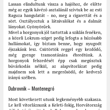
Lassan elindultunk vissza a hajóhoz, de előtte
még az egyik kávézó asztalánál szívtuk be az esti
Raguza hangulatát – no, meg a cigarettát és a
sört. Osztályoztuk a látnivalókat és a dalmát
lányokat. Gyönyörűek.
Mivel a horgonyok jól tartottak a sziklás fenéken,
a közeli Lokrum-sziget pedig lefogta a húzósabb
hullámokat, így bíztam benne, hogy nyugodt
éjszakánk lesz. Csütörtök reggel egy kezdődő,
még gyenge tramontánára ébredtünk. A
horgonyok felszedését épp csak megúsztuk
búvárkodás nélkül, az alapvitorlázat pedig
majdnem sok lett a megerősödő, de kedvező
irányú szélben.
Dubrovnik – Montenegró
Most következett utunk legkeményebb szakasza.
Le kell vitorláznunk a Keleti-fokig, Horvátország