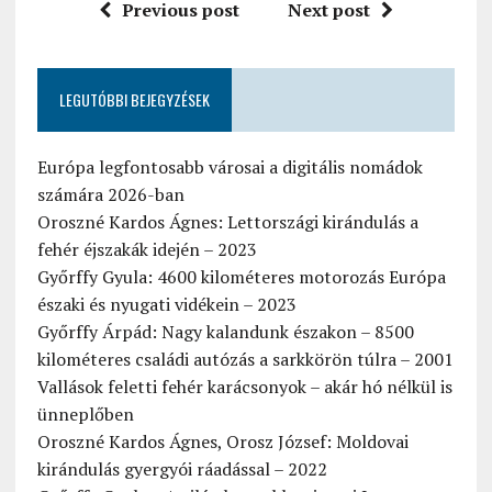
Previous post
Next post
LEGUTÓBBI BEJEGYZÉSEK
Európa legfontosabb városai a digitális nomádok
számára 2026-ban
Oroszné Kardos Ágnes: Lettországi kirándulás a
fehér éjszakák idején – 2023
Győrffy Gyula: 4600 kilométeres motorozás Európa
északi és nyugati vidékein – 2023
Győrffy Árpád: Nagy kalandunk északon – 8500
kilométeres családi autózás a sarkkörön túlra – 2001
Vallások feletti fehér karácsonyok – akár hó nélkül is
ünneplőben
Oroszné Kardos Ágnes, Orosz József: Moldovai
kirándulás gyergyói ráadással – 2022