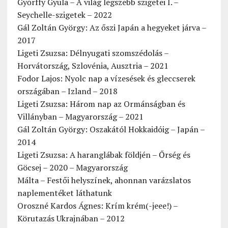
Győrffy Gyula – A világ legszebb szigetei I. –
Seychelle-szigetek – 2022
Gál Zoltán György: Az őszi Japán a hegyeket járva –
2017
Ligeti Zsuzsa: Délnyugati szomszédolás –
Horvátország, Szlovénia, Ausztria – 2021
Fodor Lajos: Nyolc nap a vízesések és gleccserek
országában – Izland – 2018
Ligeti Zsuzsa: Három nap az Ormánságban és
Villányban – Magyarország – 2021
Gál Zoltán György: Oszakától Hokkaidóig – Japán –
2014
Ligeti Zsuzsa: A haranglábak földjén – Őrség és
Göcsej – 2020 – Magyarország
Málta – Festői helyszínek, ahonnan varázslatos
naplementéket láthatunk
Oroszné Kardos Ágnes: Krím krém(-jeee!) –
Körutazás Ukrajnában – 2012