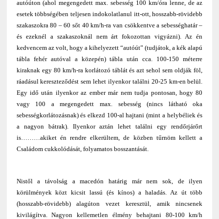
autóúton (ahol megengedett max. sebesség 100 km/óra lenne, de az
esetek többségében teljesen indokolatlanul itt-ott, hosszabb-rövidebb
szakaszokra 80 – 60 sőt 40 km/h-ra van csökkentve a sebességhatár –
és ezeknél a szakaszoknál nem árt fokozottan vigyázni). Az én
kedvencem az volt, hogy a kihelyezett “autóút” (tudjátok, a kék alapú
tábla fehér autóval a közepén) tábla után cca. 100-150 méterre
kiraknak egy 80 km/h-ra korlátozó táblát és azt sehol sem oldják föl,
ráadásul kereszteződést sem lehet ilyenkor találni 20-25 km-en belül.
Egy idő után ilyenkor az ember már nem tudja pontosan, hogy 80
vagy 100 a megengedett max. sebesség (nincs látható oka
sebességkorlátozásnak) és elkezd 100-al hajtani (mint a helybéliek és
a nagyon bátrak). Ilyenkor aztán lehet találni egy rendőrjárőrt
is………akiket én rendre elkerültem, de közben tűrnöm kellett a
Családom cukkolódását, folyamatos bosszantását.
Nistől a távolság a macedón határig már nem sok, de ilyen
körülmények közt kicsit lassú (és kínos) a haladás. Az út több
(hosszabb-rövidebb) alagúton vezet keresztül, amik nincsenek
kivilágítva. Nagyon kellemetlen élmény behajtani 80-100 km/h