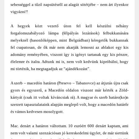
sebességgel a tűző napsütésről az alagút sötétjébe – nem árt ilyenkor
vigyázni!!
A hegyek közt vezető úton fel kell készülni néhány
forgalomszabályozó lámpa (félpályás lezárások) felbukkanására
melyeknél (hasonlóképpen, mint Belgrádban) kéregetők bukkannak
fel csapatosan, de ők már nem akarják lemosni az ablakot egy kis
adomány reményében, viszont így is igényt tartanak egy kis pénzre,
élelemre és italra. Adtunk mi is, nem volt kedvünk kipróbálni, hogy
mi történik, ha megtagadjuk az “ajándékozást”.
A szerb – macedón határon (Presevo – Tabanovce) az átjutás újra csak
gyors és egyszerű, a Macedón oldalon viszont már kérték a Zöld-
kártyát (csak itt voltak kíváncsiak rá). A magyar és szerb határo(ko)n
szerzett tapasztalataink alapján meglepő volt, hogy a
macedón határőr
és vámos
kedvesen mosolygott.
Mac. denárt a határon váltottam. 10 euróért 600 denárt kaptam, ami
nem volt valami szenzációsan jó kereskedelmi ügylet, de már siettünk