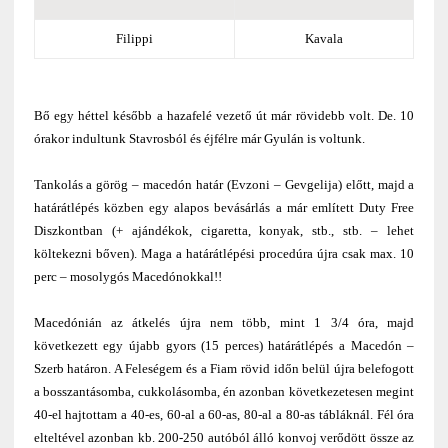
Filippi
Kavala
Bő egy héttel később a hazafelé vezető út már rövidebb volt. De. 10
órakor indultunk Stavrosból és éjfélre már Gyulán is voltunk.
Tankolás a görög – macedón határ (Evzoni – Gevgelija) előtt, majd a
határátlépés közben egy alapos bevásárlás a már említett Duty Free
Diszkontban (+ ajándékok, cigaretta, konyak, stb., stb. – lehet
költekezni bőven). Maga a határátlépési procedúra újra csak max. 10
perc – mosolygós Macedónokkal!!
Macedónián az átkelés újra nem több, mint 1 3/4 óra, majd
következett egy újabb gyors (15 perces) határátlépés a Macedón –
Szerb határon. A Feleségem és a Fiam rövid időn belül újra belefogott
a bosszantásomba, cukkolásomba, én azonban következetesen megint
40-el hajtottam a 40-es, 60-al a 60-as, 80-al a 80-as tábláknál. Fél óra
elteltével azonban kb. 200-250 autóból álló konvoj verődött össze az