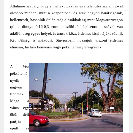
Általános szabály, hogy a mellékutcákban és a település szélein jóval
olcsóbb minden, mint a központban. Az árak nagyon barátságosak,
kellemesek, hasonlók (talán még olcsóbbak is) mint Magyarországon
(pl. a dinnye 0,16-0,3 euro, a szőlő 0,4-1,4 euro – szóval van
árkülönbség egyes helyek és árusok közt, érdemes kicsit tájékozódni).
Két Pékség is működik Stavrosban, hozzájuk viszont érdemes
elmenni, ha friss kenyérrre vagy péksüteményre vágyunk.
A friss
péksütemé
nyeik
nagyon
finomak.
Maga a
város egy
öböl déli
partján
épült, és