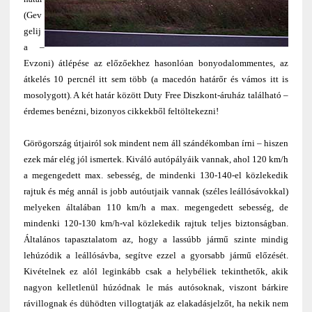
(Gev
gelij
a –
Evzoni) átlépése az előzőekhez hasonlóan bonyodalommentes, az
átkelés 10 percnél itt sem több (a macedón határőr és vámos itt is
mosolygott). A két határ között Duty Free Diszkont-áruház található –
érdemes benézni, bizonyos cikkekből feltöltekezni!
Görögország útjairól sok mindent nem áll szándékomban írni – hiszen
ezek már elég jól ismertek. Kiváló autópályáik vannak, ahol 120 km/h
a megengedett max. sebesség, de mindenki 130-140-el közlekedik
rajtuk és még annál is jobb autóutjaik vannak (széles leállósávokkal)
melyeken általában 110 km/h a max. megengedett sebesség, de
mindenki 120-130 km/h-val közlekedik rajtuk teljes biztonságban.
Általános tapasztalatom az, hogy a lassúbb jármű szinte mindig
lehúzódik a leállósávba, segítve ezzel a gyorsabb jármű előzését.
Kivételnek ez alól leginkább csak a helybéliek tekinthetők, akik
nagyon kelletlenül húzódnak le más autósoknak, viszont bárkire
rávillognak és dühödten villogtatják az elakadásjelzőt, ha nekik nem