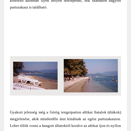
kötelező azonban ilyen helyen letelepedni, sok szabadon hagyott
partszakasz is található.
Gyakori jelenség még a Görög tengerparton afrikai fiatalok (diákok)
megjelenése, akik mindenféle árut kínálnak az egész partszakaszon.
Lehet tőlök venni a faragott állatoktól kezdve az afrikai íjon és nyílon