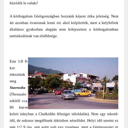
húzódik le valaki!
A körforgalom Görögországban hozzánk képest ritka jelenség. Nem
árt azonban óvatosnak lenni ott. ahol kiépítették, mert a helybéliek
általános gyakorlata alapján nem kifejezetten a körforgalomban
tartózkodónak van elsőbbsége.
Este 1/8 8-
kor
érkeztünk
meg
Stavrosba
(Thesszalo
nikitől cca.
80 km-re
keleti irányban a Chalkidiki félsziget túloldalán). Nem egy rekord-
idő, de sokszor megálltunk útközben nézelődni. Helyi idő szerint ez
már 1/2 9 óra, ami azért volt egy izgalmas, mert a Görögországi út