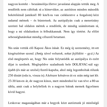
nagyon korrekt – beszámolója illetve javaslatai alapján tettük meg. A
rendőrök nem cáfoltak rá a hírnevükre, az autóúton minden második
bekötőútnál (amiknél 80 km/h-ra van csökkentve a forgalom) kézi
radarral mérnek – és büntetnek. Az autópályán csak a menetirány
szerinti bal oldalon mértek a rendőrök, de mindig számítottam rá,
hogy a mi oldalunkon is felbukkannak. Nem így történt. Az előírt
sebességhatárokat mindig célszerű betartani.
Nis után vettük elő Kaposi Ákos írását. Ez még új szerzemény, itt-ott
kiegészítésre szorul.
(Amíg távol voltatok, sokat fejlődött – gy.á.)
Az
első meglepetés az, hogy Nis után folytatódik az autópálya és ezért
díjat is szednek. Meglepődve szaladtunk bele DOLJEVAC-nál egy
újabb (és már az utolsó) fizető-kapuba, ahol még legomboltak rólunk
250 dinárt (oda is, vissza is). A kétszer kétsávos út ez után még tart kb.
25-30 km-en át, de nagyon kínos, mert mindenhol ki van téve a 80-as
tábla, amit csak a helybéliek és a nagyon bátrak mernek figyelmen
kívül hagyni.
Leskovac magasságában már a hegyek közt autóztunk jó minőségű