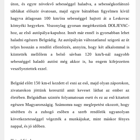
úton, és egyre növekvő sebességgel haladva, a sebességkorlátozó
táblákat először óvatosan, majd egyre bátrabban figyelmen kívül
hagyva átlagosan 100 km/óra sebességgel hajtott át a Leskovac
környéki hegyeken. Viszonylag gyorsan megérkeztünk DOLJEVAC-
hoz, az első autópálya-kapuhoz. Innét már ennél is gyorsabban lehet
haladni egészen Belgrádig. Az autópályán változatlanul szigorú az út
teljes hosszán a rendőri ellenőrzés, annyira, hogy két alkalommal is
kiintették mellőlem a belső sávban 120 km/h-nál nagyobb
sebességgel haladó autóst még akkor is, ha engem kifejezetten
veszélyeztettek ezzel.
Belgrád előtt 150 km-el kezdett el esni az eső, majd olyan záporokon,
zivatarokon jöttünk keresztül amit keveset láthat az ember az
életében. Belgrádban szintén folyamatosan esett és ez az eső kitartott
egészen Magyarországig. Számomra nagy meglepetést okozott, hogy
sötétben és a zuhogó esőben a szerb rendőrök ugyanolyan
következetességgel végezték a munkájukat, mint máskor fényes
nappal, és jó időben.