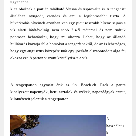
ugyanenne
k az öbölnek a partján található Vrasna és Asprovalta is. A tenger itt
általában nyugodt, csendes és ami a legfontosabb: tiszta. A
búvárkodás híveinek azonban van egy picit rosszabb hírem: sajnos a
víz alatti látótávolság nem több 3-4-5 méternél és nem tudtuk
pontosan behatárolni, hogy mi okozza. Lehet, hogy az állandó
hullámzás kavarja fel a homokot a tengerfenékről, de az is lehetséges,
hogy egy augusztus közepére már egy jócskán elszaporodott alga-faj
okozza ezt. A parton viszont kristálytiszta a víz!
A tengerparton egymást érik az ún. Beach-ek. Ezek a partra
kihelyezett napernyők, kerti asztalok és székek, napozóágyak ezreit,
kilométereit jelentik a tengerparton.
A
használatu
k