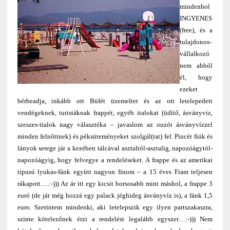
mindenhol
INGYENES
(free), és a
tulajdonos-
vállalkozó
nem abból
él, hogy
ezeket
bérbeadja, inkább ott Büfét üzemeltet és az ott letelepedett
vendégeknek, turistáknak frappét, egyéb italokat (üdítő, ásványviz,
szeszes-italok nagy választéka – javaslom az ouzót ásványvízzel
minden felnőttnek) és péksüteményeket szolgál(tat) fel. Pincér fiúk és
lányok serege jár a kezében tálcával asztaltól-asztalig, napozóágytól-
napozóágyig, hogy felvegye a rendeléseket. A frappe és az amerikai
típusú lyukas-fánk együtt nagyon finom – a 15 éves Fiam teljesen
rákapott….:-))) Az ár itt egy kicsit borsosabb mint máshol, a frappe 3
euró (de jár még hozzá egy palack jéghideg ásványvíz is), a fánk 1,5
euro. Szerintem mindenki, aki letelepszik egy ilyen partszakaszra,
szinte kötelezőnek érzi a rendelést legalább egyszer…:-))) Nem