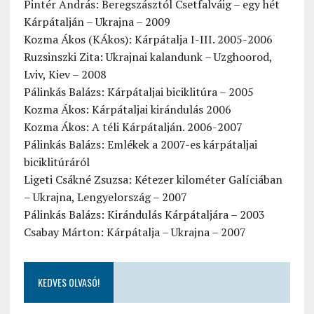
Pintér András: Beregszásztól Csetfalváig – egy hét
Kárpátalján – Ukrajna – 2009
Kozma Ákos (KÁkos): Kárpátalja I-III. 2005-2006
Ruzsinszki Zita: Ukrajnai kalandunk – Uzghoorod,
Lviv, Kiev – 2008
Pálinkás Balázs: Kárpátaljai biciklitúra – 2005
Kozma Ákos: Kárpátaljai kirándulás 2006
Kozma Ákos: A téli Kárpátalján. 2006-2007
Pálinkás Balázs: Emlékek a 2007-es kárpátaljai
biciklitúráról
Ligeti Csákné Zsuzsa: Kétezer kilométer Galíciában
– Ukrajna, Lengyelország – 2007
Pálinkás Balázs: Kirándulás Kárpátaljára – 2003
Csabay Márton: Kárpátalja – Ukrajna – 2007
KEDVES OLVASÓ!