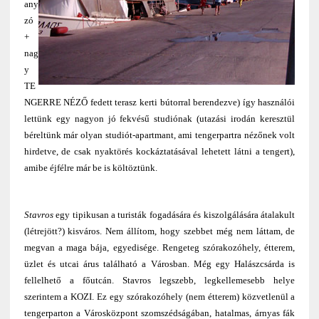
any
zó
+
nag
y
TE
NGERRE NÉZŐ fedett terasz kerti bútorral berendezve) így használói
lettünk egy nagyon jó fekvésű studiónak (utazási irodán keresztül
béreltünk már olyan studiót-apartmant, ami tengerpartra nézőnek volt
hirdetve, de csak nyaktörés kockáztatásával lehetett látni a tengert),
amibe éjfélre már be is költöztünk.
Stavros
egy tipikusan a turisták fogadására és kiszolgálására átalakult
(létrejött?) kisváros. Nem állítom, hogy szebbet még nem láttam, de
megvan a maga bája, egyedisége. Rengeteg szórakozóhely, étterem,
üzlet és utcai árus található a Városban. Még egy Halászcsárda is
fellelhető a főutcán. Stavros legszebb, legkellemesebb helye
szerintem a KOZI. Ez egy szórakozóhely (nem étterem) közvetlenül a
tengerparton a Városközpont szomszédságában, hatalmas, árnyas fák