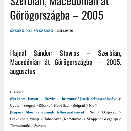
Szerbián, Macedónián át
Görögországba – 2005
SZERZŐ:
KÜLSŐ SZERZŐ
2012.08.30.
Hajnal Sándor: Stavros – Szerbián,
Macedónián át Görögországba – 2005.
augusztus
Útvonal:
(
Szekeres István – Stevie – beszámolójának felhasználásával
):
Gyula > Szeged > Röszke > Novi Sad > Belgrád > Nis >
(
Kaposi Ákos tanácsinak felhasználásával
): Nis > Doljevac >
Leskovac > Vranje > Tabanovce (Kumanovo) > Skopje > Gevgelija >
Thessaloniki > Stavros