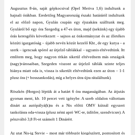
Augusztus 8-án, saját gépkocsival (Opel Meriva 1,6) indultunk a
hajnali órákban. Eredetileg Magyarország északi határáról indultunk
el az előző napon, Gyulán csupán egy éjszakára szálltunk meg.
Gyuláról bő egy óra Szegedig a 47-es úton, majd (nekünk) egy újabb
órás keresgélés következett – sajnos az önkormányzat és az illetékes
közúti igazgatóság –
újabb nevén közút kezelő Kht., de egy kutya – a
szerk
– igencsak spórol az útjelző táblákkal – ugyanis eltévedtünk. Itt
említem meg, hogy nagyon ritkán sikerül eltévednem más országok
(nagy)városaiban, Szegeden viszont az útjelző táblák szinte teljes
hiánya miatt oda is, vissza is sikerült eltévedtünk ezen az úton – 1-1
plusz óra (+ bosszankodás), míg a helyes útra újra rátaláltunk).
Röszkén (Horgos) léptük át a határt 6 óra magasságában. Az átjutás
gyorsan ment, kb. 10 percet vett igénybe. A szerb oldalon váltottam
dinárt az autópályá(k)ra és a Nis előtti OMV kútnál egyszeri
tankolásra oda-vissza (plusz némi apró WC-re, üdítőre, szendvicsre). A
pénzváltó 3,8 Ft-ot számolt 1 Dinárért.
Az utat Nis-ig Stevie – most már többször kiegészített, pontosított és