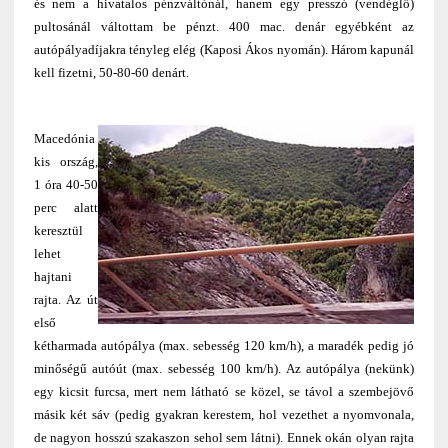
és nem a hivatalos pénzváltónál, hanem egy presszó (vendéglő)
pultosánál váltottam be pénzt. 400 mac. denár egyébként az
autópályadíjakra tényleg elég (Kaposi Ákos nyomán). Három kapunál
kell fizetni, 50-80-60 denárt.
Macedónia
kis ország,
1 óra 40-50
perc alatt
keresztül
lehet
hajtani
rajta. Az út
első
kétharmada autópálya (max. sebesség 120 km/h), a maradék pedig jó
minőségű autóút (max. sebesség 100 km/h). Az autópálya (nekünk)
egy kicsit furcsa, mert nem látható se közel, se távol a szembejövő
másik két sáv (pedig gyakran kerestem, hol vezethet a nyomvonala,
de nagyon hosszú szakaszon sehol sem látni). Ennek okán olyan rajta