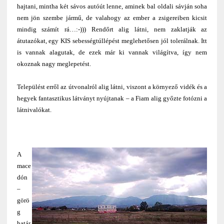
hajtani, mintha két sávos autóút lenne, aminek bal oldali sávján soha
nem jön szembe jármű, de valahogy az ember a zsigereiben kicsit
mindig számít rá…:-))) Rendőrt alig látni, nem zaklatják az
átutazókat, egy KIS sebességtúllépést meglehetősen jól tolerálnak. Itt
is vannak alagutak, de ezek már ki vannak világítva, így nem
okoznak nagy meglepetést.
Települést erről az útvonalról alig látni, viszont a környező vidék és a
hegyek fantasztikus látványt nyújtanak – a Fiam alig győzte fotózni a
látnivalókat.
A
mace
dón
–
görö
g
határ