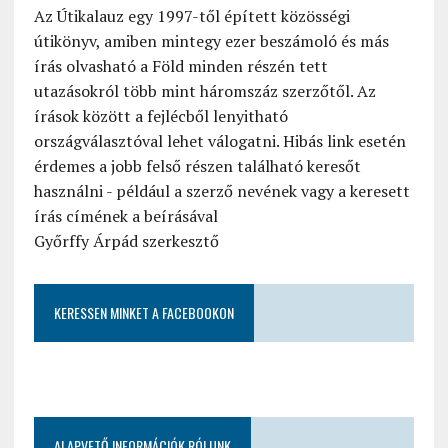
Az Útikalauz egy 1997-től épített közösségi
útikönyv, amiben mintegy ezer beszámoló és más
írás olvasható a Föld minden részén tett
utazásokról több mint háromszáz szerzőtől. Az
írások között a fejlécből lenyitható
országválasztóval lehet válogatni. Hibás link esetén
érdemes a jobb felső részen található keresőt
használni - például a szerző nevének vagy a keresett
írás címének a beírásával
Győrffy Árpád szerkesztő
KERESSEN MINKET A FACEBOOKON
ALAPVETŐ INFORMÁCIÓK RÓLUNK