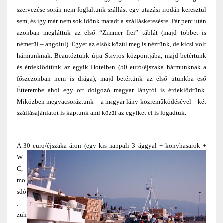
szervezése során nem foglaltunk szállást egy utazási irodán keresztül
sem, és így már nem sok időnk maradt a szálláskeresésre. Pár perc után
azonban megláttuk az első “Zimmer frei” táblát (majd többet is
németül – angolul). Egyet az elsők közül meg is néztünk, de kicsi volt
hármunknak. Beautóztunk újra Stavros központjába, majd betértünk
és érdeklődtünk az egyik Hotelben (50 euró/éjszaka hármunknak a
főszezonban nem is drága), majd betértünk az első utunkba eső
Étterembe ahol egy ott dolgozó
magyar lánytól
is érdeklődtünk.
Miközben megvacsoráztunk – a magyar lány közreműködésével – két
szállásajánlatot is kaptunk ami közül az egyiket el is fogadtuk.
A 30 euro/éjszaka áron (egy kis nappali 3 ággyal
+ konyhasarok +
W
C,
mo
sdó
,
zuh