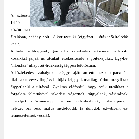
A szieszta
14-17
között van
általában, néhány bolt 18-kor nyit ki (vigyázat 1 órás időeltolódás
van !).
A helyi zöldségesek, gyümölcs kereskedők elképesztő állapotú
kocsikkal járják az utcákat értékesítendő a portékájukat. Egy-két
“hibátlan” állapotút érdekességképpen lefotóztam:
A közlekedési szabályokat eléggé sajátosan értelmezik, a parkolási
tilalmakat vészvillogóval oldják fel, gyakorlatilag bárhol megállnak
függetlenül a tiltástól. Gyakran előfordul, hogy szűk utcákban a
forgalom feltartásával rakodást végeznek, tárgyalnak, vásárolnak,
beszélgetnek. Semmiképpen ne türelmetlenkedjünk, ne dudáljunk, a
helyzet pár perc múlva megoldódik (a görögök egyébként ezt
természetesnek veszik).