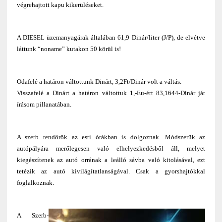
végrehajtott kapu kikerüléseket.
A DIESEL üzemanyagárak általában 61,9 Dinár/liter (J/P), de elvétve
láttunk “noname” kutakon 50 körül is!
Odafelé a határon váltottunk Dinárt, 3,2Ft/Dinár volt a váltás.
Visszafelé a Dinárt a határon váltottuk 1,-Eu-ért 83,1644-Dinár jár
írásom pillanatában.
A szerb rendőrök az esti órákban is dolgoznak. Módszerük az
autópályára merőlegesen való elhelyezkedésből áll, melyet
kiegészítenek az autó orrának a leálló sávba való kitolásával, ezt
tetézik az autó kivilágítatlanságával. Csak a gyorshajtókkal
foglalkoznak.
A Szerb-