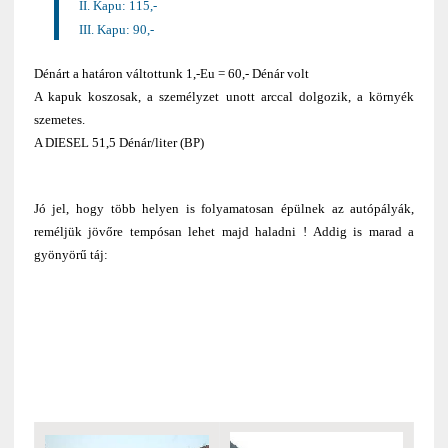
II. Kapu: 115,-
III. Kapu: 90,-
Dénárt a határon váltottunk 1,-Eu = 60,- Dénár volt
A kapuk koszosak, a személyzet unott arccal dolgozik, a környék
szemetes.
A DIESEL 51,5 Dénár/liter (BP)
Jó jel, hogy több helyen is folyamatosan épülnek az autópályák,
reméljük jövőre tempósan lehet majd haladni ! Addig is marad a
gyönyörű táj: