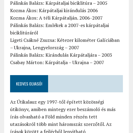
Pálinkás Balázs: Kárpátaljai biciklitúra – 2005
Kozma Ákos: Kárpátaljai kirándulás 2006
Kozma Ákos: A téli Kárpátalján. 2006-2007
Pálinkás Balázs: Emlékek a 2007-es kárpátaljai
biciklitúráról
Ligeti Csákné Zsuzsa: Kétezer kilométer Galíciában
– Ukrajna, Lengyelország – 2007
Pálinkás Balázs: Kirándulás Kárpátaljára – 2003
Csabay Márton: Kárpátalja – Ukrajna – 2007
KEDVES OLVASÓ!
Az Útikalauz egy 1997-től épített közösségi
útikönyv, amiben mintegy ezer beszámoló és más
írás olvasható a Föld minden részén tett
utazásokról több mint háromszáz szerzőtől. Az
írások között a fejlécből lenyitható