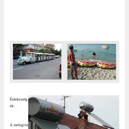
Érdekesség
ek:
A melegvíz