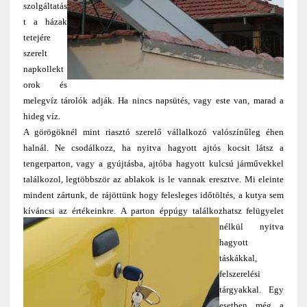
szolgáltatás
t a házak
tetejére
szerelt
napkollekt
orok és
melegvíz tárolók adják. Ha nincs napsütés, vagy este van, marad a
hideg víz.
A görögöknél mint riasztó szerelő vállalkozó valószínűleg éhen
halnál. Ne csodálkozz, ha nyitva hagyott ajtós kocsit látsz a
tengerparton, vagy a gyújtásba, ajtóba hagyott kulcsú járművekkel
találkozol, legtöbbször az ablakok is le vannak eresztve. Mi eleinte
mindent zártunk, de rájöttünk hogy felesleges időtöltés, a kutya sem
kíváncsi az értékeinkre.
A parton éppúgy találkozhatsz felügyelet
nélkül nyitva
hagyott
táskákkal,
felszerelési
tárgyakkal. Egy
esetben még a