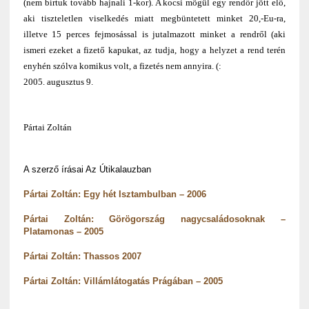
(nem bírtuk tovább hajnali 1-kor). A kocsi mögül egy rendőr jött elő,
aki tiszteletlen viselkedés miatt megbüntetett minket 20,-Eu-ra,
illetve 15 perces fejmosással is jutalmazott minket a rendről (aki
ismeri ezeket a fizető kapukat, az tudja, hogy a helyzet a rend terén
enyhén szólva komikus volt, a fizetés nem annyira. (:
2005. augusztus 9.
Pártai Zoltán
A szerző írásai Az Útikalauzban
Pártai Zoltán: Egy hét Isztambulban – 2006
Pártai Zoltán: Görögország nagycsaládosoknak –
Platamonas – 2005
Pártai Zoltán: Thassos 2007
Pártai Zoltán: Villámlátogatás Prágában – 2005