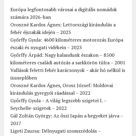
Európa legfontosabb városai a digitális nomádok
számára 2026-ban
Oroszné Kardos Ágnes: Lettországi kirándulás a
fehér éjszakák idején – 2023
Győrffy Gyula: 4600 kilométeres motorozás Európa
északi és nyugati vidékein – 2023
Győrffy Árpád: Nagy kalandunk északon – 8500
kilométeres családi autózás a sarkkörön túlra – 2001
Vallások feletti fehér karácsonyok – akár hó nélkül is
ünneplőben
Oroszné Kardos Ágnes, Orosz József: Moldovai
kirándulás gyergyói ráadással – 2022
Győrffy Gyula – A világ legszebb szigetei I. –
Seychelle-szigetek – 2022
Gál Zoltán György: Az őszi Japán a hegyeket járva –
2017
Ligeti Zsuzsa: Délnyugati szomszédolás –