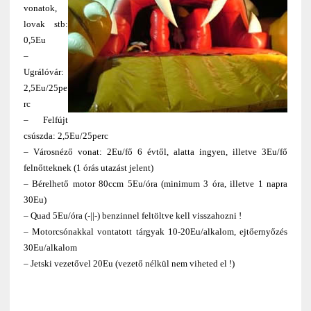
vonatok,
lovak stb:
0,5Eu
–
Ugrálóvár:
2,5Eu/25pe
rc
– Felfújt
csúszda: 2,5Eu/25perc
– Városnéző vonat: 2Eu/fő 6 évtől, alatta ingyen, illetve 3Eu/fő
felnőtteknek (1 órás utazást jelent)
– Bérelhető motor 80ccm 5Eu/óra (minimum 3 óra, illetve 1 napra
30Eu)
– Quad 5Eu/óra (-||-) benzinnel feltöltve kell visszahozni !
– Motorcsónakkal vontatott tárgyak 10-20Eu/alkalom, ejtőernyőzés
30Eu/alkalom
– Jetski vezetővel 20Eu (vezető nélkül nem viheted el !)