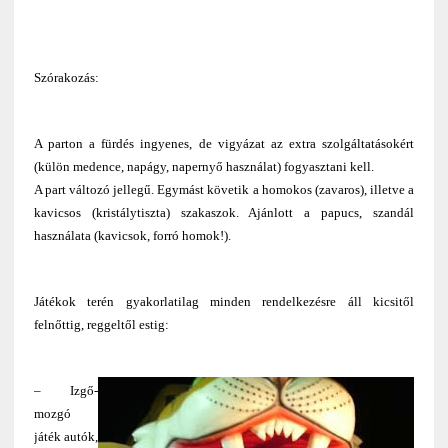
Szórakozás:
A parton a fürdés ingyenes, de vigyázat az extra szolgáltatásokért
(külön medence, napágy, napernyő használat) fogyasztani kell.
A part változó jellegű. Egymást követik a homokos (zavaros), illetve a
kavicsos (kristálytiszta) szakaszok. Ajánlott a papucs, szandál
használata (kavicsok, forró homok!).
Játékok terén gyakorlatilag minden rendelkezésre áll kicsitől
felnőttig, reggeltől estig:
– Izgő-
mozgó
játék autók,