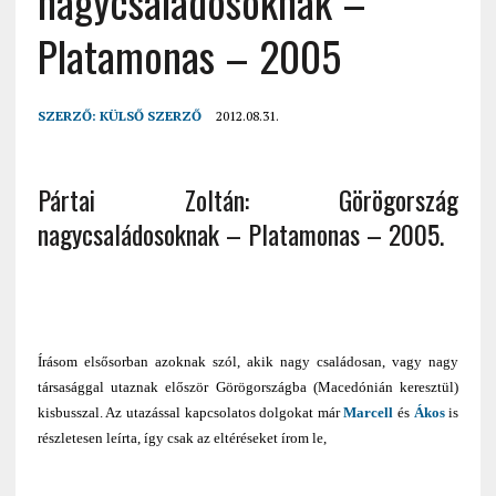
nagycsaládosoknak –
Platamonas – 2005
SZERZŐ:
KÜLSŐ SZERZŐ
2012.08.31.
Pártai Zoltán: Görögország
nagycsaládosoknak – Platamonas – 2005.
Írásom elsősorban azoknak szól, akik nagy családosan, vagy nagy
társasággal utaznak először Görögországba (Macedónián keresztül)
kisbusszal. Az utazással kapcsolatos dolgokat már
Marcell
és
Ákos
is
részletesen leírta, így csak az eltéréseket írom le,