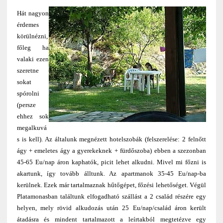
Hát nagyon
érdemes
körülnézni,
főleg ha
valaki ezen
szeretne
sokat
spórolni
(persze
ehhez sok
megalkuvá
s is kell). Az általunk megnézett hotelszobák (felszerelése: 2 felnőtt
ágy + emeletes ágy a gyerekeknek + fürdőszoba) ebben a szezonban
45-65 Eu/nap áron kaphatók, picit lehet alkudni. Mivel mi főzni is
akartunk, így tovább álltunk. Az apartmanok 35-45 Eu/nap-ba
kerülnek. Ezek már tartalmaznak hűtőgépet, főzési lehetőséget. Végül
Platamonasban találtunk elfogadható szállást a 2 család részére egy
helyen, mely rövid alkudozás után 25 Eu/nap/család áron került
átadásra és mindent tartalmazott a leírtakból megtetézve egy