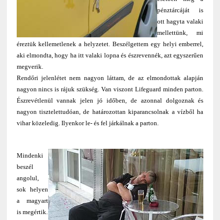
pénztárcáját is
ott hagyta valaki
mellettünk, mi
éreztük kellemetlenek a helyzetet. Beszélgettem egy helyi emberrel,
aki elmondta, hogy ha itt valaki lopna és észrevennék, azt egyszerűen
megverik.
Rendőri jelenlétet nem nagyon láttam, de az elmondottak alapján
nagyon nincs is rájuk szükség. Van viszont Lifeguard minden parton.
Észrevétlenül vannak jelen jó időben, de azonnal dolgoznak és
nagyon tisztelettudóan, de határozottan kiparancsolnak a vízből ha
vihar közeledig. Ilyenkor le- és fel járkálnak a parton.
Mindenki
beszél
angolul,
sok helyen
a magyart
is megértik.