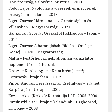
Horvátország, Szlovénia, Ausztria – 2021
Fodor Lajos: Nyolc nap a vízesések és gleccserek
országában – Izland – 2018
Ligeti Zsuzsa: Három nap az Ormánságban és
Villányban – Magyarország – 2021
Gál Zoltán György: Oszakától Hokkaidóig – Japán –
2014
Ligeti Zsuzsa: A haranglábak földjén – Őrség és
Göcsej – 2020 – Magyarország
Málta – Festői helyszínek, ahonnan varázslatos
naplementéket láthatunk
Oroszné Kardos Ágnes: Krím krém(-jeee!) –
Körutazás Ukrajnában – 2012
Pintér András: Beregszásztól Csetfalváig – egy hét
Kárpátalján – Ukrajna – 2009
Kozma Ákos (KÁkos): Kárpátalja I-III. 2005-2006
Ruzsinszki Zita: Ukrajnai kalandunk – Uzghoorod,
Lviv, Kiev – 2008