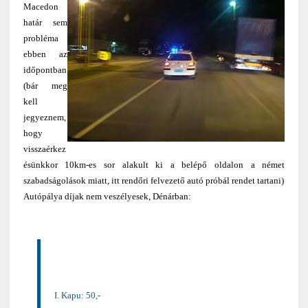
Macedon
határ sem
probléma
ebben az
időpontban
(bár meg
kell
jegyeznem,
hogy
visszaérkez
ésünkkor 10km-es sor alakult ki a belépő oldalon a német
szabadságolások miatt, itt rendőri felvezető autó próbál rendet tartani)
Autópálya díjak nem veszélyesek, Dénárban:
I. Kapu: 50,-