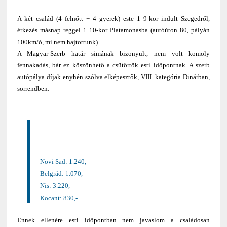
A két család (4 felnőtt + 4 gyerek) este 1 9-kor indult Szegedről,
érkezés másnap reggel 1 10-kor Platamonasba (autóúton 80, pályán
100km/ó, mi nem hajtottunk).
A Magyar-Szerb határ simának bizonyult, nem volt komoly
fennakadás, bár ez köszönhető a csütörtök esti időpontnak. A szerb
autópálya díjak enyhén szólva elképesztők, VIII. kategória Dinárban,
sorrendben:
Novi Sad: 1.240,-
Belgrád: 1.070,-
Nis: 3.220,-
Kocant: 830,-
Ennek ellenére esti időpontban nem javaslom a családosan