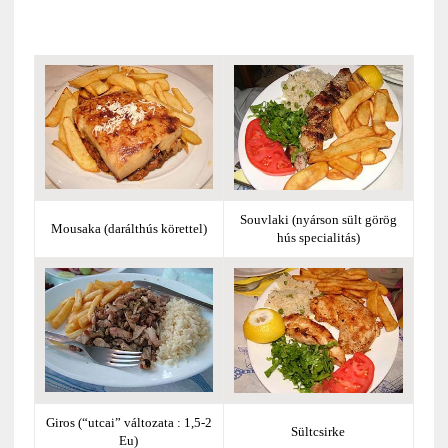
Souvlaki (nyárson sült görög
Mousaka (darálthús körettel)
hús specialitás)
Giros (“utcai” változata : 1,5-2
Sültcsirke
Eu)