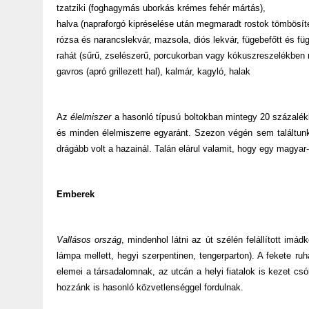
tzatziki (foghagymás uborkás krémes fehér mártás),
halva (napraforgó kipréselése után megmaradt rostok tömbösítet
rózsa és narancslekvár, mazsola, diós lekvár, fügebefőtt és füg
rahát (sűrű, zselészerű, porcukorban vagy kókuszreszelékben 
gavros (apró grillezett hal), kalmár, kagyló, halak
Az
élelmiszer
a hasonló típusú boltokban mintegy 20 százalékk
és minden élelmiszerre egyaránt. Szezon végén sem találtunk
drágább volt a hazainál. Talán elárul valamit, hogy egy magyar-
Emberek
Vallásos ország
, mindenhol látni az út szélén felállított imá
lámpa mellett, hegyi szerpentinen, tengerparton).
A fekete ruh
elemei a társadalomnak, az utcán a helyi fiatalok is kezet cs
hozzánk is hasonló közvetlenséggel fordulnak.