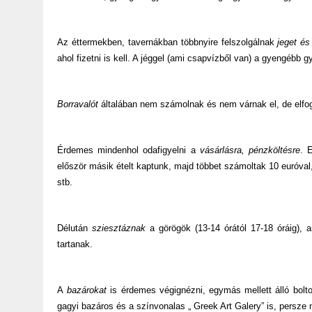
Az éttermekben, tavernákban többnyire felszolgálnak
jeget és 
ahol fizetni is kell. A jéggel (ami csapvízből van) a gyengébb
Borravalót
általában nem számolnak és nem várnak el, de elfo
Érdemes mindenhol odafigyelni a
vásárlásra, pénzköltésre
. 
először másik ételt kaptunk, majd többet számoltak 10 euróval
stb.
Délután
sziesztáznak
a görögök (13-14 órától 17-18 óráig), 
tartanak.
A
bazárokat
is érdemes végignézni, egymás mellett álló bolt
gagyi bazáros és a színvonalas „ Greek Art Galery” is, persze