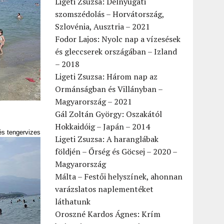
Ligeti Zsuzsa: Délnyugati
szomszédolás – Horvátország,
Szlovénia, Ausztria – 2021
Fodor Lajos: Nyolc nap a vízesések
és gleccserek országában – Izland
– 2018
Ligeti Zsuzsa: Három nap az
Ormánságban és Villányban –
Magyarország – 2021
Gál Zoltán György: Oszakától
Hokkaidóig – Japán – 2014
és tengervizes
Ligeti Zsuzsa: A haranglábak
földjén – Őrség és Göcsej – 2020 –
Magyarország
Málta – Festői helyszínek, ahonnan
varázslatos naplementéket
láthatunk
Oroszné Kardos Ágnes: Krím