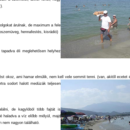
).
olgokat árulnak, de maximum a fele
napszemüveg, hennafestés, kisrádió)
a tapadva éli meglehetősen helyhez
pést okoz, ami hamar elmúlik, nem kell vele semmit tenni. (van, akitől ecetet 
rtra sodort halott medúzák teljesen
lni, de kagylóból több fajtát is
elé haladva a víz előbb mélyül, majd
n nem nagyon található.