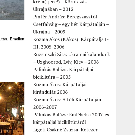
krém(-jeee!) – Körutazás
Ukrajnában – 2012
Pintér András: Beregszásztól
Csetfalváig – egy hét Kárpátalján –
Ukrajna – 2009
Kozma Ákos (KÁkos): Kárpátalja I-
után. Emellett
III. 2005-2006
Ruzsinszki Zita: Ukrajnai kalandunk
– Uzghoorod, Lviv, Kiev – 2008
Pálinkás Balázs: Kárpátaljai
biciklitúra – 2005
Kozma Ákos: Kárpátaljai
kirándulás 2006
Kozma Ákos: A téli Kárpátalján.
2006-2007
Pálinkás Balázs: Emlékek a 2007-es
kárpátaljai biciklitúráról
Ligeti Csákné Zsuzsa: Kétezer