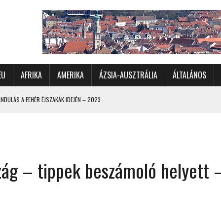
EU
AFRIKA
AMERIKA
ÁZSIA-AUSZTRÁLIA
ÁLTALÁNOS
DULÁS A FEHÉR ÉJSZAKÁK IDEJÉN – 2023
 ÉSZAKI ÉS NYUGATI VIDÉKEIN – 2023
OMÉTERES CSALÁDI AUTÓZÁS A SARKKÖRÖN TÚLRA – 2001
KÜL IS ÜNNEPLŐBEN
zág – tippek beszámoló helyett 
RÁNDULÁS GYERGYÓI RÁADÁSSAL – 2022
CHELLE-SZIGETEK – 2022
 – 2017
TORSZÁG, SZLOVÉNIA, AUSZTRIA – 2021