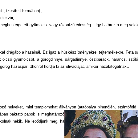
t, ízesített formában) ,
elekvár,
meghentergetett gyümölcs- vagy rózsaízű édesség – így határozta meg valak
al drágább a hazainál. Ez igaz a húskészítményekre, tejtermékekre, Feta sa
 olcsó gyümölcsöt, a görögdinnye, sárgadinnye, őszibarack, narancs, szőlő
görög házaspár itthonról hordja ki az olivaolajat, amikor hazalátogatnak…
dkozó helyeket, mini templomokat állványon (autópálya pihenőjén, szántóföld 
ában baktató papok is meghatározó
ókolnak nekik. Ne lepődjünk meg, ha