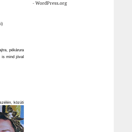
-
WordPress.org
i)
jtra, pékárura
 is mind jóval
szélén, közúti