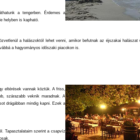
láthatunk a tengerben. Érdemes a
de helyben is kapható.
zvetlenül a halászoktól lehet venni, amikor befutnak az éjszakai halászat 
továbbá a hagyományos időszaki piacokon is.
y eltérések vannak köztük. A friss,
ebb, szárazabb veknik maradnak. A
csot drágábban mindig kapni. Ezek a
. Tapasztalataim szerint a csapvíz
osak.