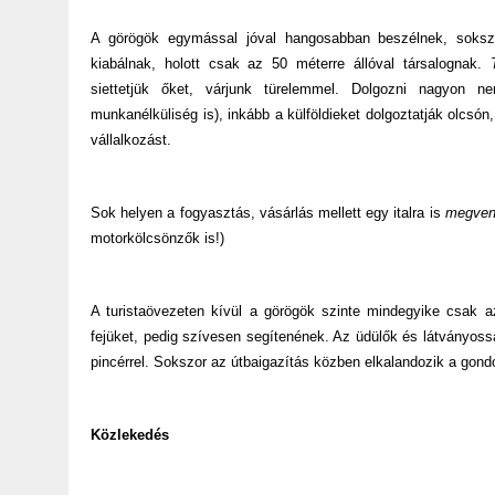
A görögök egymással jóval hangosabban beszélnek, soksz
kiabálnak, holott csak az 50 méterre állóval társalognak.
siettetjük őket, várjunk türelemmel. Dolgozni nagyon 
munkanélküliség is), inkább a külföldieket dolgoztatják olcsón,
vállalkozást.
Sok helyen a fogyasztás, vásárlás mellett egy italra is
megven
motorkölcsönzők is!)
A turistaövezeten kívül a görögök szinte mindegyike csak 
fejüket, pedig szívesen segítenének. Az üdülők és látványos
pincérrel. Sokszor az útbaigazítás közben elkalandozik a gondo
Közlekedés