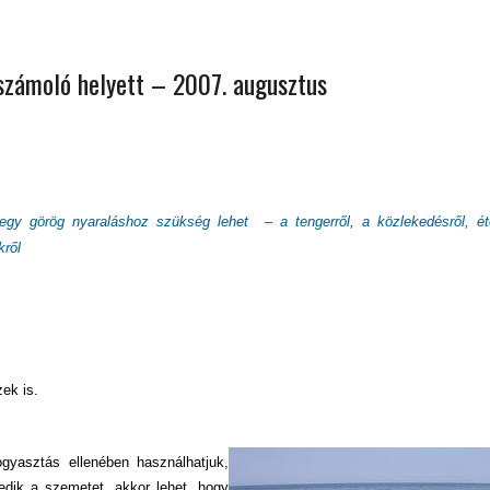
 ORSZÁGÁBAN – IZLAND – 2018
OK SZÁMÁRA 2026-BAN
számoló helyett – 2007. augusztus
 egy görög nyaraláshoz szükség lehet – a tengerről, a közlekedésről, éte
kről
ek is.
gyasztás ellenében használhatjuk,
edik a szemetet, akkor lehet, hogy