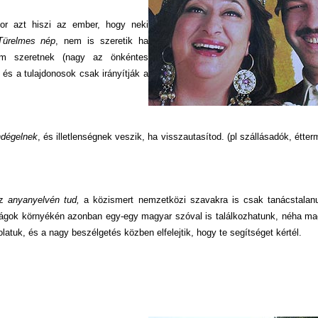
or azt hiszi az ember, hogy neki
Türelmes nép
, nem is szeretik ha
nem szeretnek (nagy az önkéntes
 és a tulajdonosok csak irányítják a
dégelnek
, és illetlenségnek veszik, ha visszautasítod. (pl szállásadók, étte
az
anyanyelvén tud,
a közismert nemzetközi szavakra is csak tanácstalanu
ságok környékén azonban egy-egy magyar szóval is találkozhatunk, néha ma
latuk, és a nagy beszélgetés közben elfelejtik, hogy te segítséget kértél.