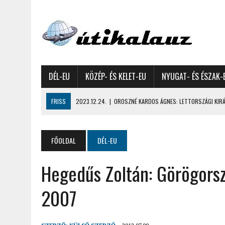
DÉL-EU
KÖZÉP- ÉS KELET-EU
NYUGAT- ÉS ÉSZAK-
FRISS
2023.12.24.
|
OROSZNÉ KARDOS ÁGNES: LETTORSZÁGI KIRÁN
2023.12.09.
|
GYŐRFFY GYULA: 4600 KILOMÉTERES MOTOROZÁS EURÓPA
2023.11.17.
|
GYŐRFFY ÁRPÁD: NAGY KALANDUNK ÉSZAKON – 8500 KIL
FŐOLDAL
DÉL-EU
2022.12.21.
|
VALLÁSOK FELETTI FEHÉR KARÁCSONYOK – AKÁR HÓ NÉL
Hegedűs Zoltán: Görögors
2022.12.11.
|
OROSZNÉ KARDOS ÁGNES, OROSZ JÓZSEF: MOLDOVAI KI
2022.03.08.
|
GYŐRFFY GYULA – A VILÁG LEGSZEBB SZIGETEI I. – SEY
2007
2022.02.26.
|
GÁL ZOLTÁN GYÖRGY: AZ ŐSZI JAPÁN A HEGYEKET JÁRVA
2022.02.24.
|
LIGETI ZSUZSA: DÉLNYUGATI SZOMSZÉDOLÁS – HORVÁ