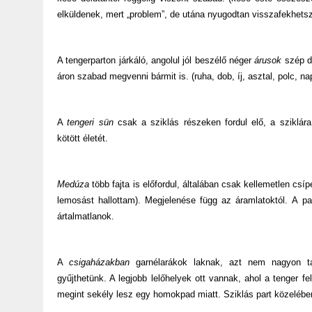
elküldenek, mert „problem”, de utána nyugodtan visszafekhetsz
A tengerparton járkáló, angolul jól beszélő néger
árusok
szép d
áron szabad megvenni bármit is. (ruha, dob, íj, asztal, polc, 
A
tengeri sün
csak a sziklás részeken fordul elő, a sziklár
kötött életét.
Medúza
több fajta is előfordul, általában csak kellemetlen csí
lemosást hallottam). Megjelenése függ az áramlatoktól.
A pa
ártalmatlanok.
A
csigaházakban
garnélarákok laknak, azt nem nagyon talá
gyűjthetünk. A legjobb lelőhelyek ott vannak, ahol a tenger f
megint sekély lesz egy homokpad miatt. Sziklás part közelébe