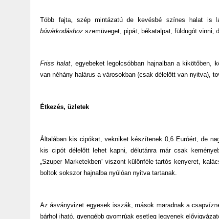
Több fajta, szép mintázatú de kevésbé színes halat is 
búvárkodáshoz
szemüveget, pipát, békatalpat, füldugót vinni, 
Friss halat
, egyebeket legolcsóbban hajnalban a kikötőben, kö
van néhány halárus a városokban (csak délelőtt van nyitva), 
Étkezés, üzletek
Általában kis cipókat, vekniket készítenek 0,6 Euróért,
de nag
kis cipót délelőtt lehet kapni, délutánra már csak kemény
„Szuper Marketekben” viszont különféle tartós kenyeret, kalá
boltok sokszor hajnalba nyúlóan nyitva tartanak.
Az ásványvizet egyesek isszák, mások maradnak a csapvíznél
bárhol iható, gyengébb gyomrúak esetleg legyenek elővigyázat