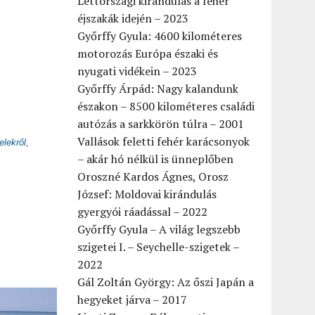
Lettországi kirándulás a fehér
éjszakák idején – 2023
Győrffy Gyula: 4600 kilométeres
motorozás Európa északi és
nyugati vidékein – 2023
Győrffy Árpád: Nagy kalandunk
északon – 8500 kilométeres családi
autózás a sarkkörön túlra – 2001
Vallások feletti fehér karácsonyok
lekről,
– akár hó nélkül is ünneplőben
Oroszné Kardos Ágnes, Orosz
József: Moldovai kirándulás
gyergyói ráadással – 2022
Győrffy Gyula – A világ legszebb
szigetei I. – Seychelle-szigetek –
2022
Gál Zoltán György: Az őszi Japán a
hegyeket járva – 2017