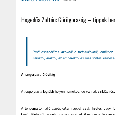
SZERZŐ:
KÜLSŐ SZERZŐ
2012.07.09.
2022.02.12.
|
FODOR LAJOS: NYOLC NAP A VÍZESÉSEK ÉS GLECCSEREK
2026.04.01.
|
EURÓPA LEGFONTOSABB VÁROSAI A DIGITÁLIS NOMÁD
Hegedűs Zoltán: Görögország – tippek be
Profi összeállítás azokból a tudnivalókból, amikhez
italokról, árakról, az emberekről és más fontos kérdése
A tengerpart, élővilág
A
tengerpart
a legtöbb helyen homokos, de vannak sziklás rész
A tengerparton álló
napágyakat
nappal csak fizetés vagy fo
késő délutántól reggelig viszont szabad. (késő este összesz