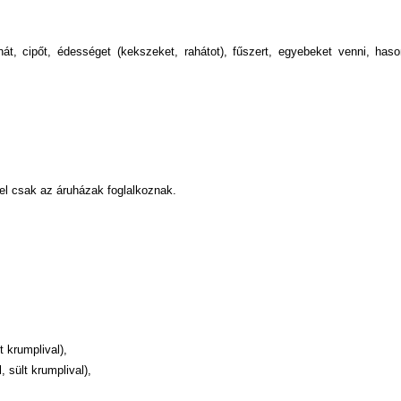
át, cipőt, édességet (kekszeket, rahátot), fűszert, egyebeket venni, has
kel csak az áruházak foglalkoznak.
t krumplival),
 sült krumplival),