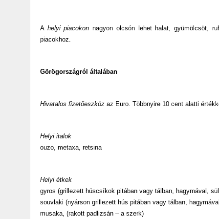
A
helyi piacokon
nagyon olcsón lehet halat, gyümölcsöt, ruh
piacokhoz.
Görögországról általában
Hivatalos fizetőeszköz
az Euro. Többnyire 10 cent alatti érték
Helyi italok
ouzo, metaxa, retsina
Helyi étkek
gyros (grillezett húscsíkok pitában vagy tálban, hagymával, sül
souvlaki (nyárson grillezett hús pitában vagy tálban, hagymával,
musaka, (rakott padlizsán – a szerk)