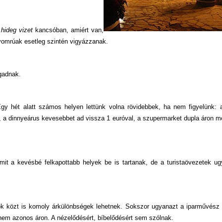
hideg vizet
kancsóban, amiért van,
 gyomrúak esetleg szintén vigyázzanak.
gadnak.
Egy hét alatt számos helyen lettünk volna rövidebbek, ha nem figyelünk: 
, a dinnyeárus kevesebbet ad vissza 1 euróval, a szupermarket dupla áron mé
amit a kevésbé felkapottabb helyek be is tartanak, de a turistaövezetek u
ok közt is komoly árkülönbségek lehetnek. Sokszor ugyanazt a iparművész 
 nem azonos áron. A nézelődésért, bíbelődésért sem szólnak.