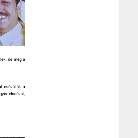
rmek, de még a
l csóválják a
gyar eladóval,