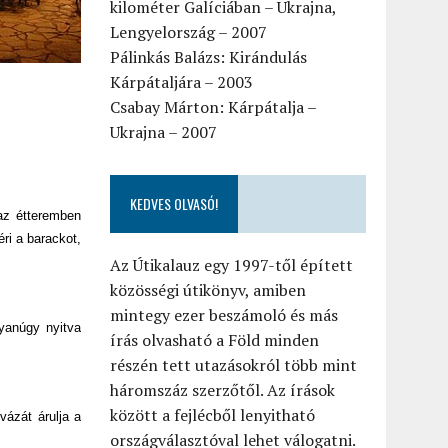
kilométer Galíciában – Ukrajna,
Lengyelország – 2007
Pálinkás Balázs: Kirándulás
Kárpátaljára – 2003
Csabay Márton: Kárpátalja –
Ukrajna – 2007
KEDVES OLVASÓ!
az étteremben
ri a barackot,
Az Útikalauz egy 1997-től épített
közösségi útikönyv, amiben
mintegy ezer beszámoló és más
gyanúgy nyitva
írás olvasható a Föld minden
részén tett utazásokról több mint
háromszáz szerzőtől. Az írások
között a fejlécből lenyitható
vázát árulja a
országválasztóval lehet válogatni.