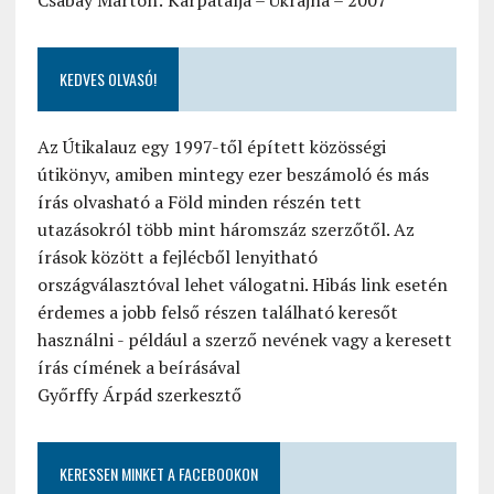
Csabay Márton: Kárpátalja – Ukrajna – 2007
KEDVES OLVASÓ!
Az Útikalauz egy 1997-től épített közösségi
útikönyv, amiben mintegy ezer beszámoló és más
írás olvasható a Föld minden részén tett
utazásokról több mint háromszáz szerzőtől. Az
írások között a fejlécből lenyitható
országválasztóval lehet válogatni. Hibás link esetén
érdemes a jobb felső részen található keresőt
használni - például a szerző nevének vagy a keresett
írás címének a beírásával
Győrffy Árpád szerkesztő
KERESSEN MINKET A FACEBOOKON