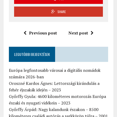
SHARE
Previous post
Next post
LEGUTÓBBI BEJEGYZÉSEK
Európa legfontosabb városai a digitális nomádok
számára 2026-ban
Oroszné Kardos Ágnes: Lettországi kirándulás a
fehér éjszakák idején – 2023
Győrffy Gyula: 4600 kilométeres motorozás Európa
északi és nyugati vidékein – 2023
Győrffy Árpád: Nagy kalandunk északon – 8500
kilométeres családi autózás a sarkkörön túlra – 2001