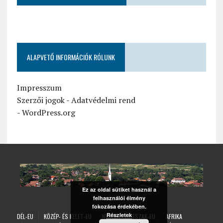
ALAPVETŐ INFORMÁCIÓK RÓLUNK
Impresszum
Szerzői jogok
-
Adatvédelmi rend
-
WordPress.org
Ez az oldal sütiket használ a
felhasználói élmény
fokozása érdekében.
Részletek
DÉL-EU
KÖZÉP- ÉS KELET-EU
NYUGAT- ÉS ÉSZAK-EU
AFRIKA