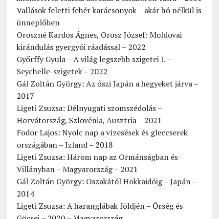
Vallások feletti fehér karácsonyok – akár hó nélkül is
ünneplőben
Oroszné Kardos Ágnes, Orosz József: Moldovai
kirándulás gyergyói ráadással – 2022
Győrffy Gyula – A világ legszebb szigetei I. –
Seychelle-szigetek – 2022
Gál Zoltán György: Az őszi Japán a hegyeket járva –
2017
Ligeti Zsuzsa: Délnyugati szomszédolás –
Horvátország, Szlovénia, Ausztria – 2021
Fodor Lajos: Nyolc nap a vízesések és gleccserek
országában – Izland – 2018
Ligeti Zsuzsa: Három nap az Ormánságban és
Villányban – Magyarország – 2021
Gál Zoltán György: Oszakától Hokkaidóig – Japán –
2014
Ligeti Zsuzsa: A haranglábak földjén – Őrség és
Göcsej – 2020 – Magyarország