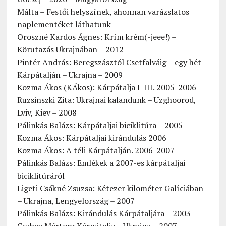
Málta – Festői helyszínek, ahonnan varázslatos
naplementéket láthatunk
Oroszné Kardos Ágnes: Krím krém(-jeee!) –
Körutazás Ukrajnában – 2012
Pintér András: Beregszásztól Csetfalváig – egy hét
Kárpátalján – Ukrajna – 2009
Kozma Ákos (KÁkos): Kárpátalja I-III. 2005-2006
Ruzsinszki Zita: Ukrajnai kalandunk – Uzghoorod,
Lviv, Kiev – 2008
Pálinkás Balázs: Kárpátaljai biciklitúra – 2005
Kozma Ákos: Kárpátaljai kirándulás 2006
Kozma Ákos: A téli Kárpátalján. 2006-2007
Pálinkás Balázs: Emlékek a 2007-es kárpátaljai
biciklitúráról
Ligeti Csákné Zsuzsa: Kétezer kilométer Galíciában
– Ukrajna, Lengyelország – 2007
Pálinkás Balázs: Kirándulás Kárpátaljára – 2003