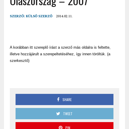
Olaszország – 2007
SZERZŐ:
KÜLSŐ SZERZŐ
2014.02.11.
A korábban itt szereplő írást a szerző más oldalra is feltette,
illetve hozzájárult a szerepeltetéséhez, így innen töröltük. (a
szerkesztő)
SHARE
TWEET
PIN