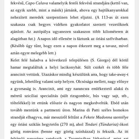
fekvésű,
Capo Calava
valamelyik festői fekvésű strandjára (kettő van,
az egyik szebb, mint a másik) járnánk, ahova egy hajtűkanyarokkal
nehezített meredek szerpentinen lehet eljutni. (A 113-as út ezen
szakasza csak hegyes vidéken gyakorlatot szerzett vezetőknek
ajánlott. Az autópálya ugyanezen szakaszon több kilométeren át
alagútban fut.) A napos idő ellenére is fáztunk az óriási szélviharban.
(Később úgy tűnt, hogy ezen a napon érkezett meg a tavasz, mivel
aztán egyre melegebb lett.)
Kelet felé haladva a következő településen (S. Giorgo) dél körül
hamar megtaláltuk a helyi lacikonyhát. Sült csirkét és több féle
arancinit vettünk. Utazáskor mindig készülünk arra, hogy take-away-t
együnk, lehetőleg valami szép helyen. Olcsósága mellett, nagy előnye
a gyorsaság is. Arancinit, ami egy narancsra emlékeztető alakú és
méretű szicíliai specialitás (sült rizsgombóc, hús vagy sajt, stb.,
töltelékkel) itt ettünk először és nagyon megkedveltük. Ebéd után
tovább mentünk a partmenti úton. Marina di Patti széles homokos
strandját elhagyva, már messziről feltűnt a
Fekete Madonna szentélye
egy óriási sziklás hegytetőn (270 m), ahol
Tindari (Tündarisz)
ókori
görög romváros (benne egy görög színházzal) is fekszik. Az itt
feltáruló panoráma vetekszik a Taorminában láthatóval, mint azt