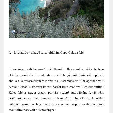
Így folytatódott a hágó túlsó oldalán, Capo Calava felé
E hosszúra nyúlt bevezető után lássuk, milyen volt az érkezés és az
első benyomások. Koradélután szállt le gépünk
Palermó
repterén,
ahol a fű a tavasz ellenére is szinte a kiszáradás előtti állapotban volt.
A praktikusan kisméretű kocsit hamar kikölcsönöztük és elindultunk
Kelet felé a sziget északi partján vezető autópályán. A táj némi
csalódást keltett, mert nem volt olyan zöld, mint vártuk. Az óriási,
Palermo környéki hegyeken, pontosabban kopár sziklatömbökön,
csak foltokban volt dús növényzet.