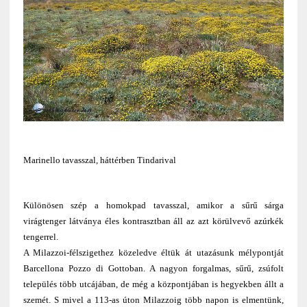
Marinello tavasszal, háttérben Tindarival
Különösen szép a homokpad tavasszal, amikor a sűrű sárga
virágtenger látványa éles kontrasztban áll az azt körülvevő azúrkék
tengerrel.
A Milazzoi-félszigethez közeledve éltük át utazásunk mélypontját
Barcellona Pozzo di Gottoban. A nagyon forgalmas, sűrű, zsúfolt
település több utcájában, de még a központjában is hegyekben állt a
szemét. S mivel a 113-as úton Milazzoig több napon is elmentünk,