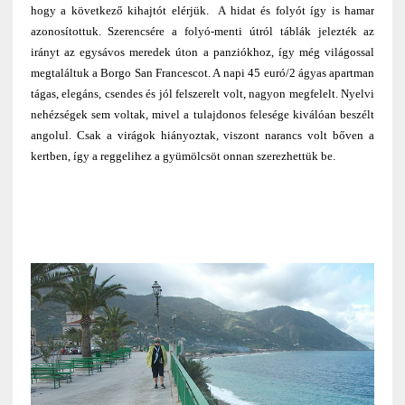
hogy a következő kihajtót elérjük. A hidat és folyót így is hamar
azonosítottuk. Szerencsére a folyó-menti útról táblák jelezték az
irányt az egysávos meredek úton a panziókhoz, így még világossal
megtaláltuk a Borgo San Francescot. A napi 45 euró/2 ágyas apartman
tágas, elegáns, csendes és jól felszerelt volt, nagyon megfelelt. Nyelvi
nehézségek sem voltak, mivel a tulajdonos felesége kiválóan beszélt
angolul. Csak a virágok hiányoztak, viszont narancs volt bőven a
kertben, így a reggelihez a gyümölcsöt onnan szerezhettük be.