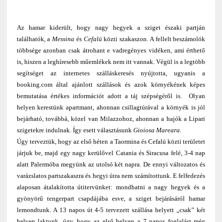
Az hamar kiderült, hogy nagy hegyek a sziget északi partján
találhatók, a
Messina
és
Cefalú
közti szakaszon. A fellelt beszámolók
többsége azonban csak átrohant e vadregényes vidéken, ami érthető
is, hiszen a leghíresebb műemlékek nem itt vannak. Végül is a legtöbb
segítséget az internetes szálláskeresés nyújtotta, ugyanis a
booking.com által ajánlott szállások és azok környékének képes
bemutatása értékes információt adott a táj szépségéről is. Olyan
helyen kerestünk apartmant, ahonnan csillagtúrával a környék is jól
bejárható, továbbá, közel van Milazzohoz, ahonnan a hajók a Lipari
szigetekre indulnak. Így esett választásunk
Gioiosa Mareara
.
Úgy terveztük, hogy az első héten a Taormina és Cefalú közti területet
járjuk be, majd egy nagy kerülővel Catania és Siracusa felé, 3-4 nap
alatt Palermóba megyünk az utolsó két napra. De ennyi változatos és
varázslatos partszakaszra és hegyi útra nem számítottunk. E felfedezés
alaposan átalakította útitervünket: mondhatni a nagy hegyek és a
gyönyörű tengerpart csapdájába esve, a sziget bejárásáról hamar
lemondtunk. A 13 napos út 4-5 tervezett szállása helyett „csak” két
helyen laktunk, úgy, hogy az első helyen a 7 napos foglalást még