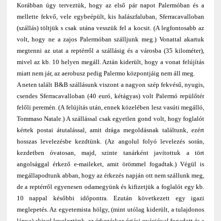
Korábban úgy terveztük, hogy az első pár napot Palermóban és a
mellette fekvő, vele egybeépült, kis halászfaluban, Sferracavalloban
(szállás) töltjük s csak utána vesszük fel a kocsit. (A legfontosabb az
volt, hogy ne a zajos Palermóban szálljunk meg.) Vonattal akartuk
megtenni az utat a reptérről a szállásig és a városba (35 kilométer),
mivel az kb. 10 helyen megáll. Aztán kiderült, hogy a vonat felújítás
miatt nem jár, az aerobusz pedig Palermo központjáig nem áll meg.
A neten talált B&B szállásunk viszont a nagyon szép fekvésű, nyugis,
csendes Sferracavalloban (40 euró, kétágyas) volt Palermó repülőtér
felőli peremén. (A felújítás után, ennek közelében lesz vasúti megálló,
Tommaso Natale.) A szállással csak egyetlen gond volt, hogy foglalót
kértek postai átutalással, amit drága megoldásnak találtunk, ezért
hosszas levelezésbe kezdtünk. (Az angolul folyó levelezés során,
kezdetben óvatosan, majd, szinte tanárként javítottuk a tört
angolsággal érkező e-maileket, amit örömmel fogadtak.) Végül is
megállapodtunk abban, hogy az érkezés napján ott nem szállunk meg,
de a reptérről egyenesen odamegyünk és kifizetjük a foglalót egy kb.
10 nappal későbbi időpontra. Ezután következett egy igazi
meglepetés. Az egyetemista hölgy, (mint utólag kiderült, a tulajdonos
lánya) akivel leveleztünk, az érkezéskor óriási ovációval fogadott és a