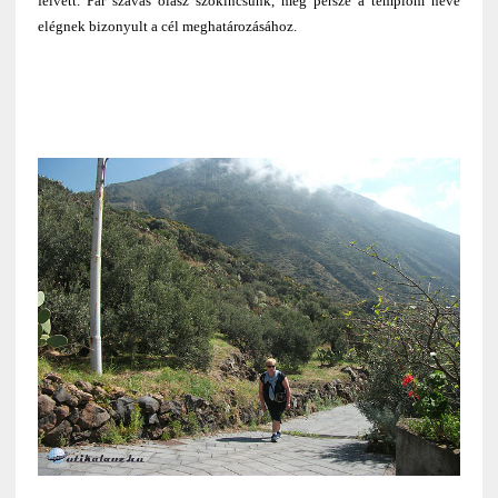
felvett. Pár szavas olasz szókincsünk, meg persze a templom neve
elégnek bizonyult a cél meghatározásához.