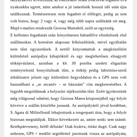
nyakunkba ugrott, mint amikor a jó ismerősök hosszú idő után újra
találkoznak. Természetesen nem fogadott el előleget, pedig az sem
volt biztos, hogy 2 vagy 4, vagy még több napra szállnánk ott meg.
Majd e-mailen rendezzük Gioiosa Mareaból, szólt az egyezség.
E kellemes fogadtatás után kényelmesen hátradőlve elindultunk első
szállásunkra. A keresésre alaposan felkészültünk, mivel egyáltalán
nem tűnt egyszerűnek. A netről kinyomtattuk a megközelítést
különböző autópálya kihajtóktól és egy meglehetősen elnagyolt
térképvázlatot, azonban a kb. 30 pontba szedett eligazítás
reménytelenül bonyolultnak tűnt, a térkép pedig labirintus-szerű
úthálózatot jelzett egy külterületi hegyoldalon és a GPS nem volt
használható a „se utcanév – se házszám” cím megkereséséhez. A
legjobb megoldásnak a helyszíni tájékozódás tűnt. Ezért igyekeztünk
még világossal odaérni, hogy Gioiosa Marea központjából egy folyót
követve a szállás közelébe jussunk. Az autópályáról jóval korábban,
S. Agata di Militellonál lehajtottunk a tengerparti útra, hogy a folyót
biztosan megtaláljuk. Ekkor következett az, amire senki sem számít.
Kerékpárverseny, hétfő délután! Utak lezárva, óriási dugó. Csak nagy
nehezen, GPS + rendőri segédlettel jutottunk vissza az autópályára,