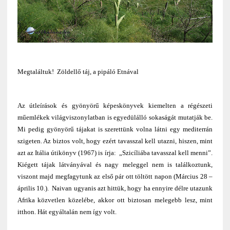
Megtaláltuk! Zöldellő táj, a pipáló Etnával
Az útleírások és gyönyörű képeskönyvek kiemelten a régészeti
műemlékek világviszonylatban is egyedülálló sokaságát mutatják be.
Mi pedig gyönyörű tájakat is szerettünk volna látni egy mediterrán
szigeten. Az biztos volt, hogy ezért tavasszal kell utazni, hiszen, mint
azt az Itália útikönyv (1967) is írja: „Szicíliába tavasszal kell menni”.
Kiégett tájak látványával és nagy meleggel nem is találkoztunk,
viszont majd megfagytunk az első pár ott töltött napon (Március 28 –
április 10.). Naivan ugyanis azt hittük, hogy ha ennyire délre utazunk
Afrika közvetlen közelébe, akkor ott biztosan melegebb lesz, mint
itthon. Hát egyáltalán nem így volt.