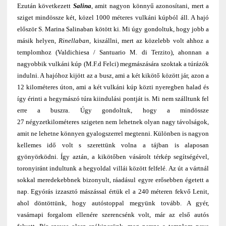
Ezután következett
Salina
, amit nagyon könnyű azonosítani, mert a
sziget mindössze két, közel 1000 méteres vulkáni kúpból áll. A hajó
először S. Marina Salinaban kötött ki. Mi úgy gondoltuk, hogy jobb a
másik helyen,
Rinellaban
, kiszállni, mert az közelebb volt ahhoz a
templomhoz (Valdichiesa / Santuario M. di Terzito), ahonnan a
nagyobbik vulkáni kúp (M.F.d Felci) megmászására szoktak a túrázók
indulni. A hajóhoz kijött az a busz, ami a két kikötő között jár, azon a
12 kilométeres úton, ami a két vulkáni kúp közti nyeregben halad és
így érinti a hegymászó túra kiindulási pontját is. Mi nem szálltunk fel
erre a buszra. Úgy gondoltuk, hogy a mindössze
27 négyzetkilométeres szigeten nem lehetnek olyan nagy távolságok,
amit ne lehetne könnyen gyalogszerrel megtenni. Különben is nagyon
kellemes idő volt s szerettünk volna a tájban is alaposan
gyönyörködni. Így aztán, a kikötőben vásárolt térkép segítségével,
toronyiránt indultunk a hegyoldal villái között felfelé. Az út a vártnál
sokkal meredekebbnek bizonyult, ráadásul egyre erősebben égetett a
nap. Egyórás izzasztó mászással értük el a 240 méteren fekvő Lenit,
ahol döntöttünk, hogy autóstoppal megyünk tovább. A gyér,
vasárnapi forgalom ellenére szerencsénk volt, már az első autós