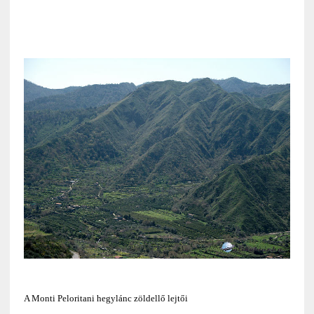
A Monti Peloritani hegylánc zöldellő lejtői