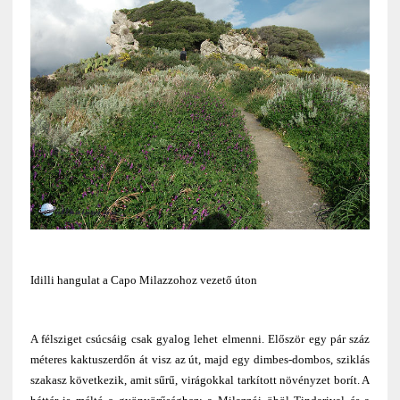
Idilli hangulat a Capo Milazzohoz vezető úton
A félsziget csúcsáig csak gyalog lehet elmenni. Először egy pár száz
méteres kaktuszerdőn át visz az út, majd egy dimbes-dombos, sziklás
szakasz következik, amit sűrű, virágokkal tarkított növényzet borít. A