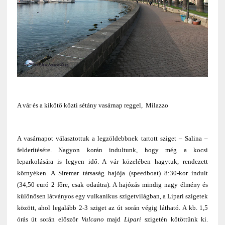
A vár és a kikötő közti sétány vasárnap reggel, Milazzo
A vasárnapot választottuk a legzöldebbnek tartott sziget – Salina –
felderítésére. Nagyon korán indultunk, hogy még a kocsi
leparkolására is legyen idő. A vár közelében hagytuk, rendezett
környéken. A Siremar társaság hajója (speedboat) 8:30-kor indult
(34,50 euró 2 főre, csak odaútra). A hajózás mindig nagy élmény és
különösen látványos egy vulkanikus szigetvilágban, a Lipari szigetek
között, ahol legalább 2-3 sziget az út során végig látható. A kb. 1,5
órás út során először
Vulcano
majd
Lipari
szigetén kötöttünk ki.