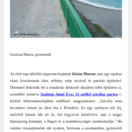
Gioiosa Marea, promenád
Az első nap délelőtt alaposan bejártuk
Gioisa Mareat
, ami egy tipikus
olasz kisvárosnak tűnt, néhány szép utcával és patinás épülettel.
Örömmel fedeztük fel a trinakriát ábrázoló díszítést több épületen is,
eszünkbe juttatva
Szabóné Antal Éva: Jó széllel szicíliai partra
c.
kitűnő útibeszámolójában található magyarázatot: „
Szicília
nem
hivatalos címere az ókor óta a
Trinakria
. Ez egy szárnyas női fej,
melyből három láb nő ki, két kígyóval körülvéve, ami a sziget
háromszög formáját, a Napot és a termékenységet szimbolizálja.” Ha
valaha visszajönnénk ide nyáron, biztosan a szomszédos, gyönyörű