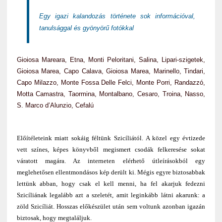
Egy igazi kalandozás története sok információval,
tanulsággal és gyönyörű fotókkal
Gioiosa Mareara, Etna, Monti Peloritani, Salina, Lipari-szigetek,
Gioiosa Marea, Capo Calava, Gioiosa Marea, Marinello, Tindari,
Capo Milazzo, Monte Fossa Delle Felci, Monte Porri, Randazzó,
Motta Camastra, Taormina, Montalbano, Cesaro, Troina, Nasso,
S. Marco d’Alunzio, Cefalú
Előítéleteink miatt sokáig féltünk Szicíliától. A közel egy évtizede
vett színes, képes könyvből megismert csodák felkeresése sokat
váratott magára. Az interneten elérhető útleírásokból egy
meglehetősen ellentmondásos kép derült ki. Mégis egyre biztosabbak
lettünk abban, hogy csak el kell menni, ha fel akarjuk fedezni
Szicíliának legalább azt a szeletét, amit leginkább látni akarunk: a
zöld Szicíliát. Hosszas előkészület után sem voltunk azonban igazán
biztosak, hogy megtaláljuk.