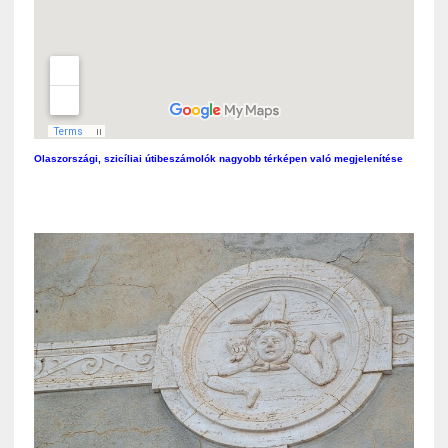
Olaszországi, szicíliai útibeszámolók nagyobb térképen való megjelenítése