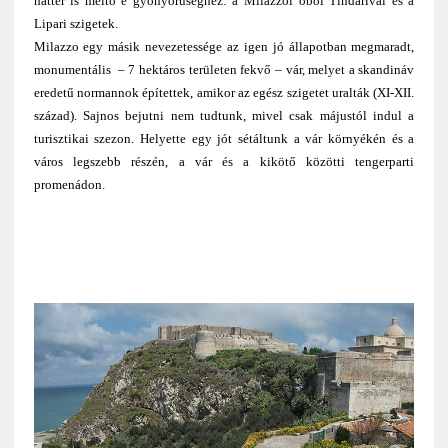
háttér is méltó e gyönyörűséghez: a Milazzói öböl Tindarival és a
Lipari szigetek.
Milazzo egy másik nevezetessége az igen jó állapotban megmaradt,
monumentális – 7 hektáros területen fekvő – vár, melyet a skandináv
eredetű normannok építettek, amikor az egész szigetet uralták (XI-XII.
század). Sajnos bejutni nem tudtunk, mivel csak májustól indul a
turisztikai szezon. Helyette egy jót sétáltunk a vár környékén és a
város legszebb részén, a vár és a kikötő közötti tengerparti
promenádon.