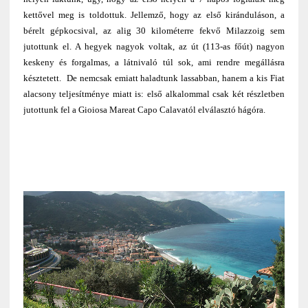
kettővel meg is toldottuk. Jellemző, hogy az első kiránduláson, a
bérelt gépkocsival, az alig 30 kilométerre fekvő Milazzoig sem
jutottunk el. A hegyek nagyok voltak, az út (113-as főút) nagyon
keskeny és forgalmas, a látnivaló túl sok, ami rendre megállásra
késztetett. De nemcsak emiatt haladtunk lassabban, hanem a kis Fiat
alacsony teljesítménye miatt is: első alkalommal csak két részletben
jutottunk fel a Gioiosa Mareat Capo Calavatól elválasztó hágóra.