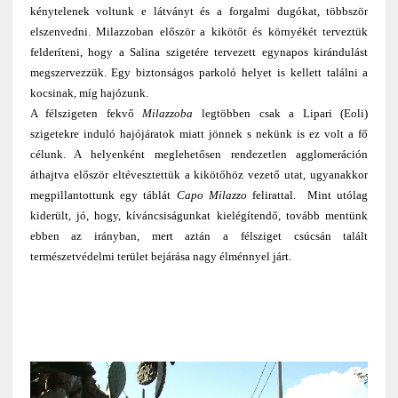
kénytelenek voltunk e látványt és a forgalmi dugókat, többször
elszenvedni. Milazzoban először a kikötőt és környékét terveztük
felderíteni, hogy a Salina szigetére tervezett egynapos kirándulást
megszervezzük. Egy biztonságos parkoló helyet is kellett találni a
kocsinak, míg hajózunk.
A félszigeten fekvő
Milazzoba
legtöbben csak a Lipari (Eoli)
szigetekre induló hajójáratok miatt jönnek s nekünk is ez volt a fő
célunk. A helyenként meglehetősen rendezetlen agglomeráción
áthajtva először eltévesztettük a kikötőhöz vezető utat, ugyanakkor
megpillantottunk egy táblát
Capo Milazzo
felirattal. Mint utólag
kiderült, jó, hogy, kíváncsiságunkat kielégítendő, tovább mentünk
ebben az irányban, mert aztán a félsziget csúcsán talált
természetvédelmi terület bejárása nagy élménnyel járt.