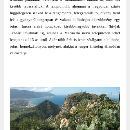
később tapasztaltuk. A templomtól, ahonnan a hegyoldal szinte
függőlegesen szakad le a tengerpartra, lélegzetelállító látvány tárul
fel: a gyönyörű tengerpart és valami különleges képződmény, egy
óriási, furcsa alakú homokpad kisebb-nagyobb tavakkal, (hívják
Tindari tavaknak is), amihez a Marinello nevű településen lehet
lehajtani a 113-as útról. Akár több órát is lehet sétálgatni e különös,
óriási homokzátonyon, melynek alakját a tenger állítólag állandóan
változtatja.