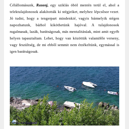
Célállomásunk,
Razanj,
egy sziklás öböl mentén terül el, ahol a
telektulajdonosok alakították ki stégjeiket, melyhez lépcsősor vezet.
Jó tudni, hogy a tengerpart mindenkié, vagyis bármelyik stégen
napozhatunk, bárhol kiköthetünk hajóval. A tulajdonosok
rugalmasak, lazák, barátságosak, más mentalitásúak, mint amit egyéb
helyen tapasztaltam. Lehet, hogy van közöttük valamiféle verseny,
vagy feszültség, de mi ebből semmit nem érzékeltünk, egymással is
igen barátságosak.