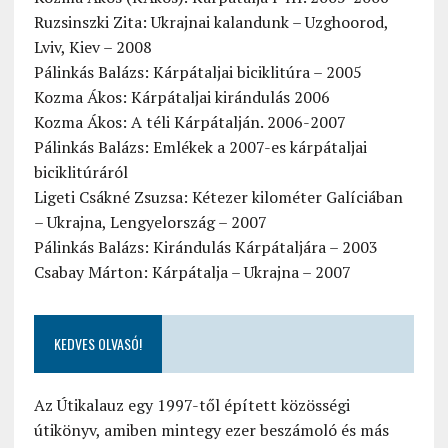
Ruzsinszki Zita: Ukrajnai kalandunk – Uzghoorod,
Lviv, Kiev – 2008
Pálinkás Balázs: Kárpátaljai biciklitúra – 2005
Kozma Ákos: Kárpátaljai kirándulás 2006
Kozma Ákos: A téli Kárpátalján. 2006-2007
Pálinkás Balázs: Emlékek a 2007-es kárpátaljai
biciklitúráról
Ligeti Csákné Zsuzsa: Kétezer kilométer Galíciában
– Ukrajna, Lengyelország – 2007
Pálinkás Balázs: Kirándulás Kárpátaljára – 2003
Csabay Márton: Kárpátalja – Ukrajna – 2007
KEDVES OLVASÓ!
Az Útikalauz egy 1997-től épített közösségi
útikönyv, amiben mintegy ezer beszámoló és más