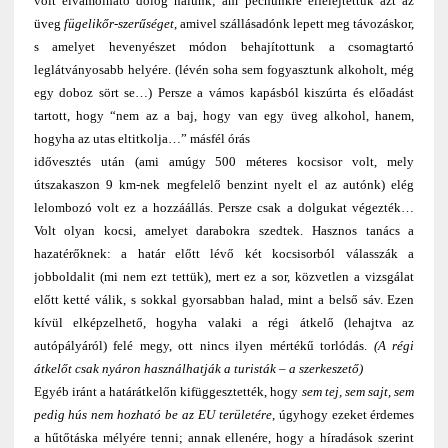
volt elvámolható dolog nálunk; ám pechünkre elfelejtettük azt az
üveg
fügelikőr-szerűséget
, amivel szállásadónk lepett meg távozáskor,
s amelyet hevenyészet módon behajítottunk a csomagtartó
leglátványosabb helyére. (lévén soha sem fogyasztunk alkoholt, még
egy doboz sört se…) Persze a vámos kapásból kiszúrta és előadást
tartott, hogy “nem az a baj, hogy van egy üveg alkohol, hanem,
hogyha az utas eltitkolja…” másfél órás
idővesztés után (ami amúgy 500 méteres kocsisor volt, mely
útszakaszon 9 km-nek megfelelő benzint nyelt el az autónk) elég
lelombozó volt ez a hozzáállás. Persze csak a dolgukat végezték…
Volt olyan kocsi, amelyet darabokra szedtek. Hasznos tanács a
hazatérőknek: a határ előtt lévő két kocsisorból válasszák a
jobboldalit (mi nem ezt tettük), mert ez a sor, közvetlen a vizsgálat
előtt ketté válik, s sokkal gyorsabban halad, mint a belső sáv. Ezen
kívül elképzelhető, hogyha valaki a régi átkelő (lehajtva az
autópályáról) felé megy, ott nincs ilyen mértékű torlódás.
(A régi
átkelőt csak nyáron használhatják a turisták – a szerkeszető)
Egyéb iránt a határátkelőn kifüggesztették, hogy
sem tej, sem sajt, sem
pedig hús nem hozható be az EU területére
, úgyhogy ezeket érdemes
a hűtőtáska mélyére tenni; annak ellenére, hogy a híradások szerint