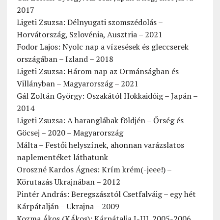
2017
Ligeti Zsuzsa: Délnyugati szomszédolás –
Horvátország, Szlovénia, Ausztria – 2021
Fodor Lajos: Nyolc nap a vízesések és gleccserek
országában – Izland – 2018
Ligeti Zsuzsa: Három nap az Ormánságban és
Villányban – Magyarország – 2021
Gál Zoltán György: Oszakától Hokkaidóig – Japán –
2014
Ligeti Zsuzsa: A haranglábak földjén – Őrség és
Göcsej – 2020 – Magyarország
Málta – Festői helyszínek, ahonnan varázslatos
naplementéket láthatunk
Oroszné Kardos Ágnes: Krím krém(-jeee!) –
Körutazás Ukrajnában – 2012
Pintér András: Beregszásztól Csetfalváig – egy hét
Kárpátalján – Ukrajna – 2009
Kozma Ákos (KÁkos): Kárpátalja I-III. 2005-2006