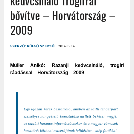
kedvcsináló Trogirral
bővítve – Horvátország –
2009
SZERZŐ:
KÜLSŐ SZERZŐ
2014.05.14.
Müller Anikó: Razanji kedvcsináló, trogiri
ráadással – Horvátország – 2009
Egy igazán kerek beszámoló, amiben az idilli tengerpart
személyes hangvételű bemutatása mellett békésen megfér
az odaúti hasznos információcsokor és a magyar vámosok
hazatérés közbeni macerájának felidézése – szép fotókkal