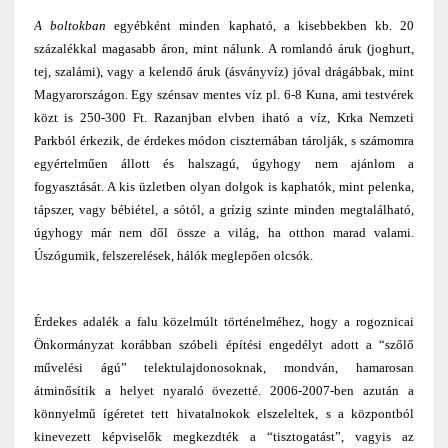
A boltokban
egyébként minden kapható, a kisebbekben kb. 20
százalékkal magasabb áron, mint nálunk. A romlandó áruk (joghurt,
tej, szalámi), vagy a kelendő áruk (ásványvíz) jóval drágábbak, mint
Magyarországon. Egy szénsav mentes víz pl. 6-8 Kuna, ami testvérek
közt is 250-300 Ft. Razanjban elvben iható a víz, Krka Nemzeti
Parkból érkezik, de érdekes módon ciszternában tárolják, s számomra
egyértelműen állott és halszagú, úgyhogy nem ajánlom a
fogyasztását. A kis üzletben olyan dolgok is kaphatók, mint pelenka,
tápszer, vagy bébiétel, a sótól, a grízig szinte minden megtalálható,
úgyhogy már nem dől össze a világ, ha otthon marad valami.
Úszógumik, felszerelések, hálók meglepően olcsók.
Érdekes adalék a falu közelmúlt történelméhez, hogy a rogoznicai
Önkormányzat korábban szóbeli építési engedélyt adott a “szőlő
művelési ágú” telektulajdonosoknak, mondván, hamarosan
átminősítik a helyet nyaraló övezetté. 2006-2007-ben azután a
könnyelmű ígéretet tett hivatalnokok elszeleltek, s a központból
kinevezett képviselők megkezdték a “tisztogatást”, vagyis az