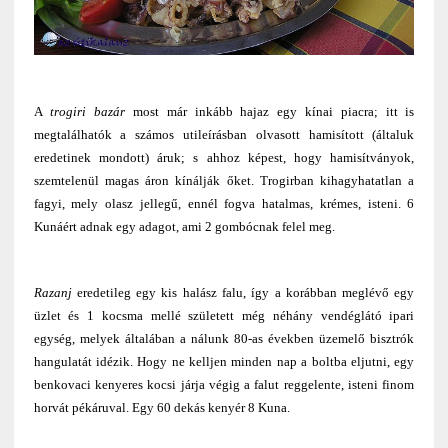
A
trogiri bazár
most már inkább hajaz egy kínai piacra; itt is
megtalálhatók a számos utileírásban olvasott hamisított (általuk
eredetinek mondott) áruk; s ahhoz képest, hogy hamisítványok,
szemtelenül magas áron kínálják őket. Trogirban kihagyhatatlan a
fagyi, mely olasz jellegű, ennél fogva hatalmas, krémes, isteni. 6
Kunáért adnak egy adagot, ami 2 gombócnak felel meg.
Razanj
eredetileg egy kis halász falu, így a korábban meglévő egy
üzlet és 1 kocsma mellé született még néhány vendéglátó ipari
egység, melyek általában a nálunk 80-as években üzemelő bisztrók
hangulatát idézik. Hogy ne kelljen minden nap a boltba eljutni, egy
benkovaci kenyeres kocsi járja végig a falut reggelente, isteni finom
horvát pékáruval. Egy 60 dekás kenyér 8 Kuna.