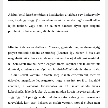
A falun belül kissé nehézkes a közlekedés, általában egy keskeny sáv
van, úgyhogy vagy jön szemben valaki a kacskaringós emelkedős-
lejtős utakon, vagy nem, de ez nem okozott olyan eget rengető
problémát, mint az egyéb, alább részletezettek.
Miután Budapesten ráállva az M7-esre, gyakorlatilag majdnem végig
pályán tudtunk haladni az uticélig (Razanj), így elvben 8 óra alatt
megtehető lett volna az út, de most számunkra új akadályok merültek
fel. Sem Sveti Roknál, sem a Zágrábi fizető kapunál nem találkoztunk
dugóval, azonban az
autópályás határátkelőnél
oda és vissza is kb.
1,5 órát kellett várnunk. Odafelé még inkább érthetetlenül, mert az
útlevelet megnézve legyezgettek, hogy siessünk tovább; hazafelé
azonban, a vámosok kihasználva az EU miatt adódó kevés
kekeckedési lehetőségüket :), szinte minden kocsit megvizsgáltak így
vagy úgy. Két pici gyerekből adódóan autónk dugig volt használati
tárgyakkal, kint csak kekszet és csokit vettünk, szóval elvben nem