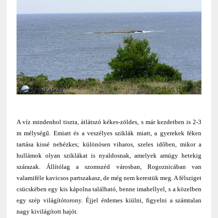
A víz mindenhol tiszta, átlátszó kékes-zöldes, s már kezdetben is 2-3
m mélységű. Emiatt és a veszélyes sziklák miatt, a gyerekek féken
tartása kissé nehézkes; különösen viharos, szeles időben, mikor a
hullámok olyan sziklákat is nyaldosnak, amelyek amúgy hetekig
szárazak. Állítólag a szomszéd városban, Rogoznicában van
valamiféle kavicsos partszakasz, de még nem kerestük meg. A félsziget
csücskében egy kis kápolna található, benne imahellyel, s a közelben
egy szép világítótorony. Éjjel érdemes kiülni, figyelni a számtalan
nagy kivilágított hajót.