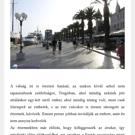
A válság itt is érezteti hatását, az utakon kívül sehol nem
tapasztaltunk zsúfoltságot, Trogirban, ahol mindig nekünk jött
sétáláskor egy-két siető ember, ahol mindig tömeg volt, most
csak
lézengtek
az emberek, s az esti csúcskor is üresen tátongott az
éttermek, kávézók. Emiatt persze jobban invitálják az embert, amit én
nem annyira kedvelek.
Az éttermekben már előírás, hogy kifüggesszék az
árakat,
így
mindenki előre tájékozódhat, azt azonban a fizetés gyorsasága miatt