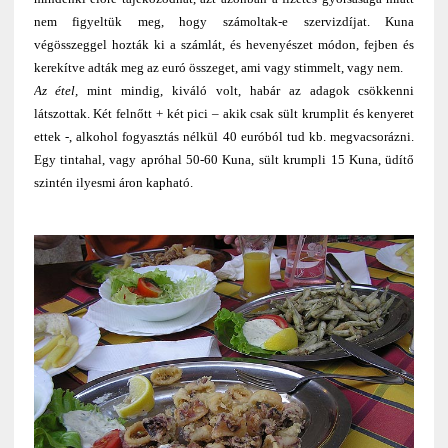
nem figyeltük meg, hogy számoltak-e szervizdíjat. Kuna
végösszeggel hozták ki a számlát, és hevenyészet módon, fejben és
kerekítve adták meg az euró összeget, ami vagy stimmelt, vagy nem.
Az étel,
mint mindig, kiváló volt, habár az adagok csökkenni
látszottak. Két felnőtt + két pici – akik csak sült krumplit és kenyeret
ettek -, alkohol fogyasztás nélkül 40 euróból tud kb. megvacsorázni.
Egy tintahal, vagy apróhal 50-60 Kuna, sült krumpli 15 Kuna, üdítő
szintén ilyesmi áron kapható.