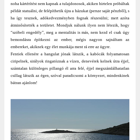
noha kártérítést nem kapnak a tulajdonosok, akiken hirtelen próbáltak
példát statuálni, de felépíthetik újra a házukat (persze saját pénzből), s
ha így tesznek, adókedvezményben fognak részesülni; mert azóta
átminősítették a területet. Mondjuk nálunk ilyen nem létezik, hogy
“szóbeli engedély”, meg a mentalitás is más, nem kezd el csak úgy
bemondásra építkezni az ember, mégis nagyon sajnáltam az
embereket, akiknek egy élet munkája ment rá erre az ügyre.
Fentiek ellenére a hangulat jónak látszik, a kabócák folyamatosan
ciripelnek, sirályok ringatóznak a vízen, denevérek kelnek útra éjjel,
számtalan különleges pillangó él arra felé, éjjel megszámlálhatatlan
csillag látszik az égen, szóval paradicsomi a környezet, mindenkinek
bátran ajánlom!