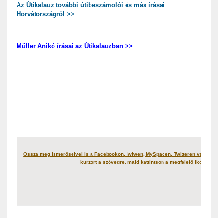
Az Útikalauz további útibeszámolói és más írásai
Horvátországról >>
Müller Anikó írásai az Útikalauzban >>
Ossza meg ismerőseivel is a Facebookon, Iwiwen, MySpacen, Twitteren vagy más
kurzort a szövegre, majd kattintson a megfelelő ikonra!