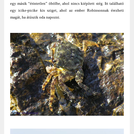
egy másik “érintetlen” öbölbe, ahol nincs kiépített stég. Itt található
egy icike-picike kis sziget, ahol az ember Robinsonnak érezheti
magát, ha átúszik oda napozni.