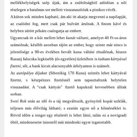
mellékhelyiségek szép újak, ám a zsúfoltságból adódóan a női
részlegen a hatalmas sor mellett visszataszítóak a piszkos vécék.
A kúton sok minden kapható, ám aki itt akarja megvenni a napilapját,
az csalódni fog, mert csak pár bulvárt árulnak. A finom kávé és
helyben sütött pékáru csalogatja az embert.
Ugyancsak itt a kút mellett lehet
kunát váltani
, amelyet 40 Ft-os áron
számolnak; később azonban rájön az ember, hogy szinte már nincs is
jelentősége a 90-es években bevált kuna váltási rituálénak, hiszen
Razanj falucska legkisebb (és egyetlen) üzletében is tudtam
kártyával
fizetni
, sőt, a bank kicsit alacsonyabb árfolyamon is számolt.
Az
autópálya díjakat
(Sibenikig 170 Kuna) szintén lehet kártyával
fizetni, s készpénzes fizetésnél sem tapasztaltunk helytelen
visszaadást. A “csak kártyás” fizető kapuknál kevesebben álltak
sorban.
Sveti Rok
után az idő és a táj megváltozik, gyönyörű kopár sziklák,
teljesen más élővilág látható; s ezután egyre nő a hőmérséklet is.
Rövid időre a tenger egy részletét is lehet látni, talán ez a novigradi
öböl, mindenesetre innentől már mindenki egyre izgatottabb.