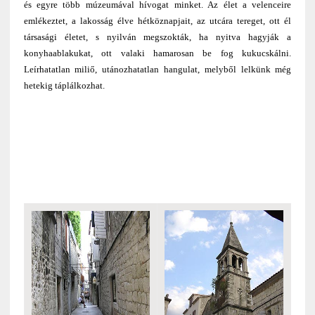
és egyre több múzeumával hívogat minket. Az élet a velenceire
emlékeztet, a lakosság élve hétköznapjait, az utcára tereget, ott él
társasági életet, s nyilván megszokták, ha nyitva hagyják a
konyhaablakukat, ott valaki hamarosan be fog kukucskálni.
Leírhatatlan miliő, utánozhatatlan hangulat, melyből lelkünk még
hetekig táplálkozhat.