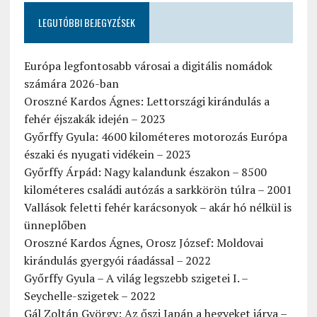
LEGUTÓBBI BEJEGYZÉSEK
Európa legfontosabb városai a digitális nomádok
számára 2026-ban
Oroszné Kardos Ágnes: Lettországi kirándulás a
fehér éjszakák idején – 2023
Győrffy Gyula: 4600 kilométeres motorozás Európa
északi és nyugati vidékein – 2023
Győrffy Árpád: Nagy kalandunk északon – 8500
kilométeres családi autózás a sarkkörön túlra – 2001
Vallások feletti fehér karácsonyok – akár hó nélkül is
ünneplőben
Oroszné Kardos Ágnes, Orosz József: Moldovai
kirándulás gyergyói ráadással – 2022
Győrffy Gyula – A világ legszebb szigetei I. –
Seychelle-szigetek – 2022
Gál Zoltán György: Az őszi Japán a hegyeket járva –