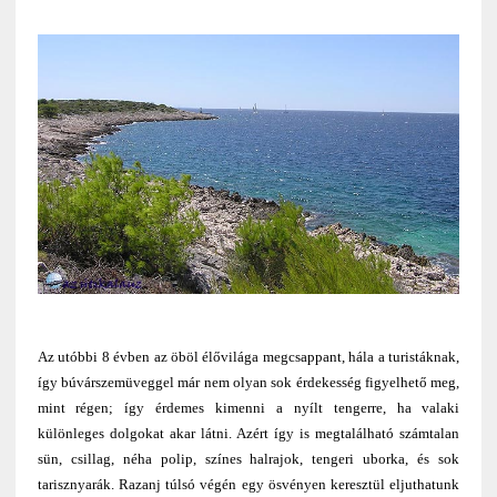
Az utóbbi 8 évben az öböl élővilága megcsappant, hála a turistáknak,
így búvárszemüveggel már nem olyan sok érdekesség figyelhető meg,
mint régen; így érdemes kimenni a nyílt tengerre, ha valaki
különleges dolgokat akar látni. Azért így is megtalálható számtalan
sün, csillag, néha polip, színes halrajok, tengeri uborka, és sok
tarisznyarák. Razanj túlsó végén egy ösvényen keresztül eljuthatunk