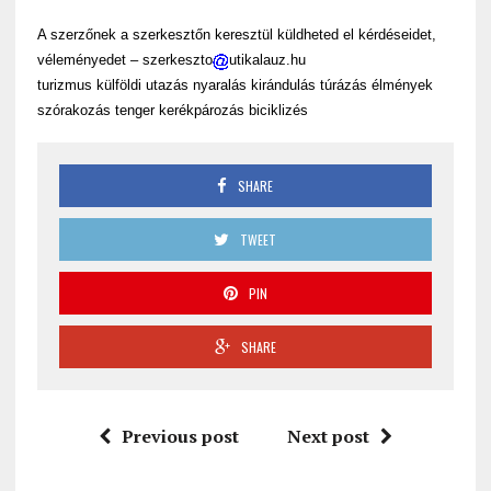
A szerzőnek a szerkesztőn keresztül küldheted el kérdéseidet,
véleményedet – szerkeszto
utikalauz.hu
turizmus külföldi utazás nyaralás kirándulás túrázás élmények
szórakozás tenger kerékpározás biciklizés
SHARE
TWEET
PIN
SHARE
Previous post
Next post