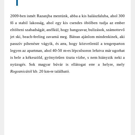
2009-ben ismét Razanjba mentünk, abba a kis halászfaluba, ahol 300
fő a stabil lakosság, ahol egy kis csendes öbölben tudja az ember
eltölteni szabadságát, anélkül, hogy hangzavar, bulizások, számottevő
jet ski, beach-feeling zavarná meg. Bátran ajánlom mindenkinek, aki
passzív pihenésre vágyik, és arra, hogy közvetlenül a tengerparton
legyen az apartman, ahol 40-50 m-es lépcsősoron lefutva már ugorhat
is bele a kékeszöld, gyönyörűen tiszta vízbe, s nem hiányzik neki a
nyüzsgés. Sok magyar búvár is ellátogat erre a helyre, mely
Rogoznicától
kb. 20 km-re található.