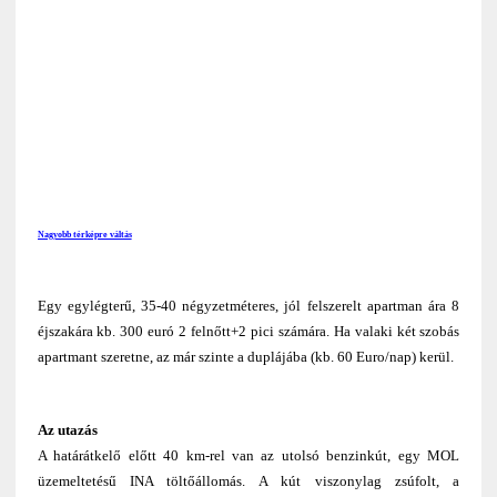
Nagyobb térképre váltás
Egy egylégterű, 35-40 négyzetméteres, jól felszerelt apartman ára 8
éjszakára kb. 300 euró 2 felnőtt+2 pici számára. Ha valaki két szobás
apartmant szeretne, az már szinte a duplájába (kb. 60 Euro/nap) kerül.
Az utazás
A határátkelő előtt 40 km-rel van az utolsó benzinkút, egy MOL
üzemeltetésű INA töltőállomás. A kút viszonylag zsúfolt, a