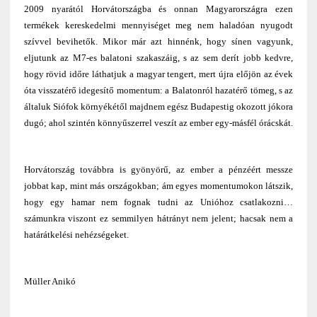
2009 nyarától Horvátországba és onnan Magyarországra ezen
termékek kereskedelmi mennyiséget meg nem haladóan nyugodt
szívvel bevihetők. Mikor már azt hinnénk, hogy sínen vagyunk,
eljutunk az M7-es balatoni szakaszáig, s az sem derít jobb kedvre,
hogy rövid időre láthatjuk a magyar tengert, mert újra előjön az évek
óta visszatérő idegesítő momentum: a Balatonról hazatérő tömeg, s az
általuk Siófok környékétől majdnem egész Budapestig okozott jókora
dugó; ahol szintén könnyűszerrel veszít az ember egy-másfél órácskát.
Horvátország továbbra is gyönyörű, az ember a pénzéért messze
jobbat kap, mint más országokban; ám egyes momentumokon látszik,
hogy egy hamar nem fognak tudni az Unióhoz csatlakozni…
számunkra viszont ez semmilyen hátrányt nem jelent; hacsak nem a
határátkelési nehézségeket.
Müller Anikó