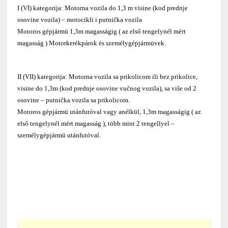
I (VI) kategorija: Motorna vozila do 1,3 m visine (kod prednje
osovine vozila) – motocikli i putnička vozila
Motoros gépjármü 1,3m magasságig ( az első tengelynél mért
magasság ) Motorkerékpárok és személygépjármüvek.
II (VII) kategorija: Motorna vozila sa prikolicom ili bez prikolice,
visine do 1,3m (kod prednje osovine vučnog vozila), sa više od 2
osovine – putnička vozila sa prikolicom.
Motoros gépjármü utánfutóval vagy anélkül, 1,3m magasságig ( az
első tengelynél mért magasság ), több mint 2 tengellyel –
személygépjármü utánfutóval.