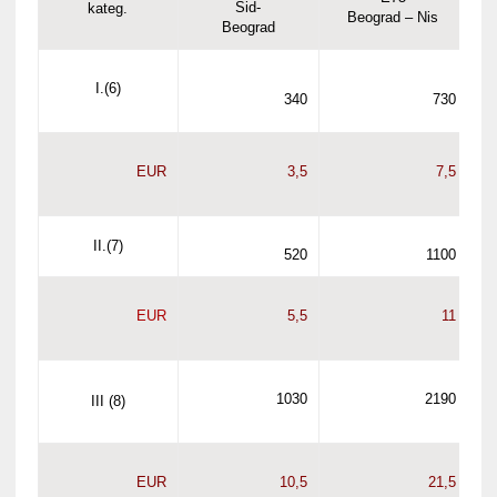
Sid-
kateg.
Beograd – Nis
Beograd
I.(6)
340
730
EUR
3,5
7,5
II.(7)
520
1100
EUR
5,5
11
1030
2190
III (8)
EUR
10,5
21,5