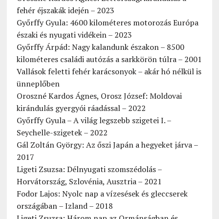
fehér éjszakák idején – 2023
Győrffy Gyula: 4600 kilométeres motorozás Európa
északi és nyugati vidékein – 2023
Győrffy Árpád: Nagy kalandunk északon – 8500
kilométeres családi autózás a sarkkörön túlra – 2001
Vallások feletti fehér karácsonyok – akár hó nélkül is
ünneplőben
Oroszné Kardos Ágnes, Orosz József: Moldovai
kirándulás gyergyói ráadással – 2022
Győrffy Gyula – A világ legszebb szigetei I. –
Seychelle-szigetek – 2022
Gál Zoltán György: Az őszi Japán a hegyeket járva –
2017
Ligeti Zsuzsa: Délnyugati szomszédolás –
Horvátország, Szlovénia, Ausztria – 2021
Fodor Lajos: Nyolc nap a vízesések és gleccserek
országában – Izland – 2018
Ligeti Zsuzsa: Három nap az Ormánságban és