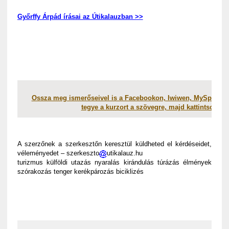
Győrffy Árpád írásai az Útikalauzban >>
Ossza meg ismerőseivel is a Facebookon, Iwiwen, MySpacen, 
tegye a kurzort a szövegre, majd kattintson a 
A szerzőnek a szerkesztőn keresztül küldheted el kérdéseidet,
véleményedet – szerkeszto
utikalauz.hu
turizmus külföldi utazás nyaralás kirándulás túrázás élmények
szórakozás tenger kerékpározás biciklizés