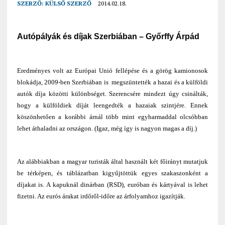
SZERZŐ:
KÜLSŐ SZERZŐ
2014.02.18.
Autópályák és díjak Szerbiában – Győrffy Árpád
Eredményes volt az Európai Unió fellépése és a görög kamionosok
blokádja
, 2009-ben Szerbiában is megszüntették a hazai és a külföldi
autók díja közötti különbséget. Szerencsére mindezt úgy csinálták,
hogy a külföldiek díját leengedték a hazaiak szintjére. Ennek
köszönhetően a korábbi árnál több mint egyharmaddal olcsóbban
lehet áthaladni az országon. (Igaz, még így is nagyon magas a díj.)
Az alábbiakban a magyar turisták által használt két főirányt mutatjuk
be térképen, és táblázatban kigyűjtöttük egyes szakaszonként a
díjakat is. A kapuknál dinárban (RSD), euróban és kártyával is lehet
fizetni. Az eurós árakat irdőről-időre az árfolyamhoz igazítják.