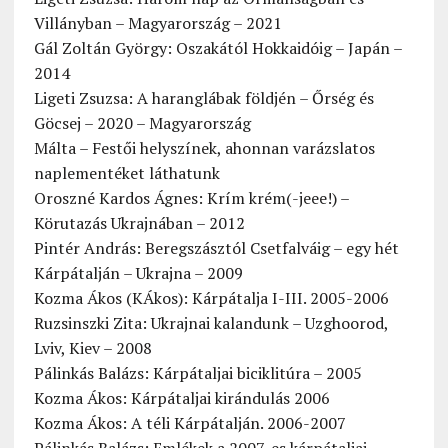
Villányban – Magyarország – 2021
Gál Zoltán György: Oszakától Hokkaidóig – Japán –
2014
Ligeti Zsuzsa: A haranglábak földjén – Őrség és
Göcsej – 2020 – Magyarország
Málta – Festői helyszínek, ahonnan varázslatos
naplementéket láthatunk
Oroszné Kardos Ágnes: Krím krém(-jeee!) –
Körutazás Ukrajnában – 2012
Pintér András: Beregszásztól Csetfalváig – egy hét
Kárpátalján – Ukrajna – 2009
Kozma Ákos (KÁkos): Kárpátalja I-III. 2005-2006
Ruzsinszki Zita: Ukrajnai kalandunk – Uzghoorod,
Lviv, Kiev – 2008
Pálinkás Balázs: Kárpátaljai biciklitúra – 2005
Kozma Ákos: Kárpátaljai kirándulás 2006
Kozma Ákos: A téli Kárpátalján. 2006-2007