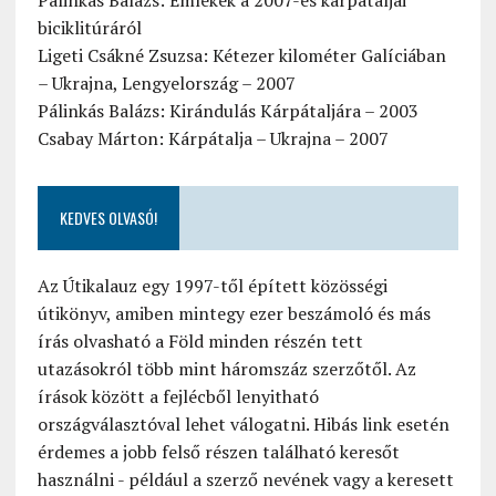
Pálinkás Balázs: Emlékek a 2007-es kárpátaljai
biciklitúráról
Ligeti Csákné Zsuzsa: Kétezer kilométer Galíciában
– Ukrajna, Lengyelország – 2007
Pálinkás Balázs: Kirándulás Kárpátaljára – 2003
Csabay Márton: Kárpátalja – Ukrajna – 2007
KEDVES OLVASÓ!
Az Útikalauz egy 1997-től épített közösségi
útikönyv, amiben mintegy ezer beszámoló és más
írás olvasható a Föld minden részén tett
utazásokról több mint háromszáz szerzőtől. Az
írások között a fejlécből lenyitható
országválasztóval lehet válogatni. Hibás link esetén
érdemes a jobb felső részen található keresőt
használni - például a szerző nevének vagy a keresett