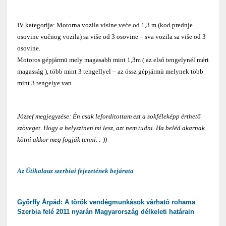
IV kategorija: Motorna vozila visine veće od 1,3 m (kod prednje
osovine vučnog vozila) sa više od 3 osovine – sva vozila sa više od 3
osovine.
Motoros gépjármü mely magasabb mint 1,3m ( az első tengelynél mért
magasság ), több mint 3 tengellyel – az össz gépjármü melynek több
mint 3 tengelye van.
József megjegyzése: Én csak leforditottam ezt a sokféleképp érthető
szöveget. Hogy a helyszínen mi lesz, azt nem tudni. Ha beléd akarnak
kötni akkor meg fogják tenni. :-))
Az Útikalauz szerbiai fejezetének bejárata
Győrffy Árpád: A török vendégmunkások várható rohama
Szerbia felé 2011 nyarán Magyarország délkeleti határain