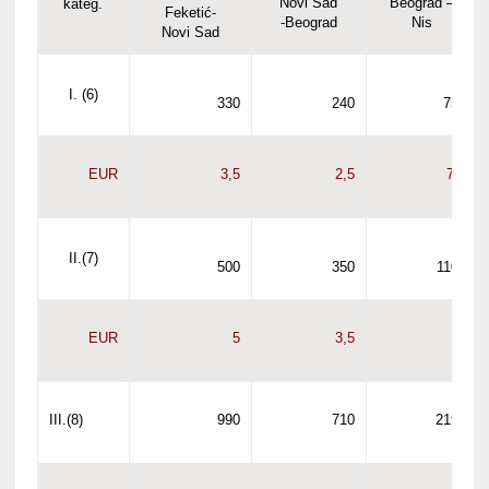
Novi Sad
Beograd –
kateg.
Feketić-
-Beograd
Nis
Novi Sad
I. (6)
330
240
730
EUR
3,5
2,5
7,5
II.(7)
500
350
1100
EUR
5
3,5
11
III.(8)
990
710
2190