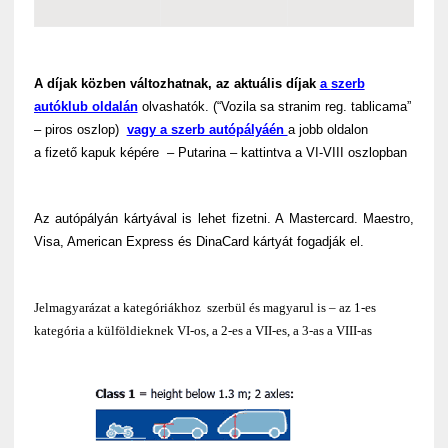
A díjak közben változhatnak, az aktuális díjak
a
szerb
autóklub oldalán
olvashatók. (“Vozila sa stranim reg. tablicama”
– piros oszlop)
vagy a szerb autópályáén
a jobb oldalon
a fizető kapuk képére – Putarina – kattintva a VI-VIII oszlopban
Az autópályán kártyával is lehet fizetni. A Mastercard. Maestro,
Visa, American Express és DinaCard kártyát fogadják el.
Jelmagyarázat a kategóriákhoz szerbül és magyarul is – az 1-es
kategória a külföldieknek VI-os, a 2-es a VII-es, a 3-as a VIII-as