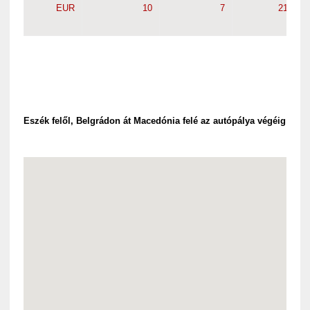
EUR
10
7
21,5
Eszék felől, Belgrádon át Macedónia felé az autópálya végéig