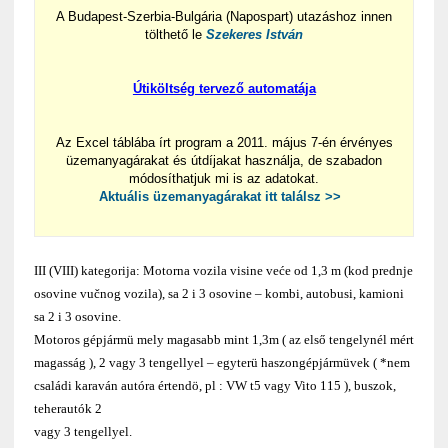
A Budapest-Szerbia-Bulgária (Napospart) utazáshoz innen
tölthető le
Szekeres István
Útiköltség tervező automatája
Az Excel táblába írt program a 2011. május 7-én érvényes
üzemanyagárakat és útdíjakat használja, de szabadon
módosíthatjuk mi is az adatokat.
Aktuális üzemanyagárakat itt találsz >>
III (VIII) kategorija: Motorna vozila visine veće od 1,3 m (kod prednje
osovine vučnog vozila), sa 2 i 3 osovine – kombi, autobusi, kamioni
sa 2 i 3 osovine.
Motoros gépjármü mely magasabb mint 1,3m ( az első tengelynél mért
magasság ), 2 vagy 3 tengellyel – egyterü haszongépjármüvek ( *nem
családi karaván autóra értendö, pl : VW t5 vagy Vito 115 ), buszok,
teherautók 2
vagy 3 tengellyel.