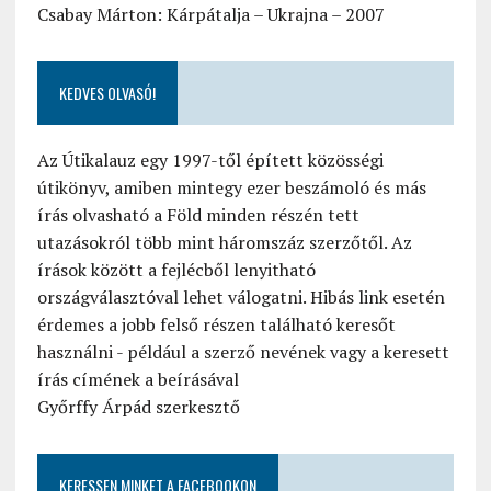
Csabay Márton: Kárpátalja – Ukrajna – 2007
KEDVES OLVASÓ!
Az Útikalauz egy 1997-től épített közösségi
útikönyv, amiben mintegy ezer beszámoló és más
írás olvasható a Föld minden részén tett
utazásokról több mint háromszáz szerzőtől. Az
írások között a fejlécből lenyitható
országválasztóval lehet válogatni. Hibás link esetén
érdemes a jobb felső részen található keresőt
használni - például a szerző nevének vagy a keresett
írás címének a beírásával
Győrffy Árpád szerkesztő
KERESSEN MINKET A FACEBOOKON