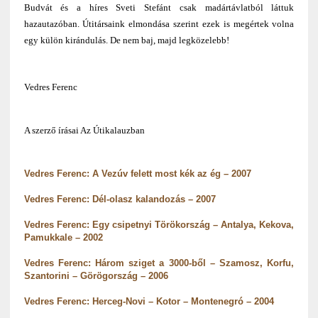
Budvát és a híres Sveti Stefánt csak madártávlatból láttuk
hazautazóban. Útitársaink elmondása szerint ezek is megértek volna
egy külön kirándulás. De nem baj, majd legközelebb!
Vedres Ferenc
A szerző írásai Az Útikalauzban
Vedres Ferenc: A Vezúv felett most kék az ég – 2007
Vedres Ferenc: Dél-olasz kalandozás – 2007
Vedres Ferenc: Egy csipetnyi Törökország – Antalya, Kekova,
Pamukkale – 2002
Vedres Ferenc: Három sziget a 3000-ből – Szamosz, Korfu,
Szantorini – Görögország – 2006
Vedres Ferenc: Herceg-Novi – Kotor – Montenegró – 2004