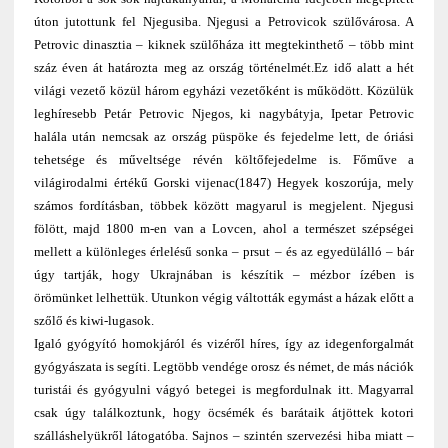
úton jutottunk fel Njegusiba. Njegusi a Petrovicok szülővárosa. A
Petrovic dinasztia – kiknek szülőháza itt megtekinthető – több mint
száz éven át határozta meg az ország történelmét.Ez idő alatt a hét
világi vezető közül három egyházi vezetőként is működött. Közülük
leghíresebb Petár Petrovic Njegos, ki nagybátyja, Ipetar Petrovic
halála után nemcsak az ország püspöke és fejedelme lett, de óriási
tehetsége és műveltsége révén költőfejedelme is. Főműve a
világirodalmi értékű Gorski vijenac(1847) Hegyek koszorúja, mely
számos fordításban, többek között magyarul is megjelent. Njegusi
fölött, majd 1800 m-en van a Lovcen, ahol a természet szépségei
mellett a különleges érlelésű sonka – prsut – és az egyedülálló – bár
úgy tartják, hogy Ukrajnában is készítik – mézbor ízében is
örömünket lelhettük. Utunkon végig váltották egymást a házak előtt a
szőlő és kiwi-lugasok.
Igaló gyógyító homokjáról és vizéről híres, így az idegenforgalmát
gyógyászata is segíti. Legtöbb vendége orosz és német, de más nációk
turistái és gyógyulni vágyó betegei is megfordulnak itt. Magyarral
csak úgy találkoztunk, hogy öcsémék és barátaik átjöttek kotori
szálláshelyükről látogatóba. Sajnos – szintén szervezési hiba miatt –