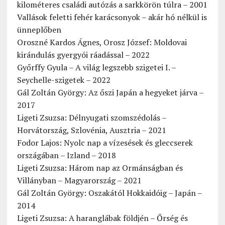
kilométeres családi autózás a sarkkörön túlra – 2001
Vallások feletti fehér karácsonyok – akár hó nélkül is
ünneplőben
Oroszné Kardos Ágnes, Orosz József: Moldovai
kirándulás gyergyói ráadással – 2022
Győrffy Gyula – A világ legszebb szigetei I. –
Seychelle-szigetek – 2022
Gál Zoltán György: Az őszi Japán a hegyeket járva –
2017
Ligeti Zsuzsa: Délnyugati szomszédolás –
Horvátország, Szlovénia, Ausztria – 2021
Fodor Lajos: Nyolc nap a vízesések és gleccserek
országában – Izland – 2018
Ligeti Zsuzsa: Három nap az Ormánságban és
Villányban – Magyarország – 2021
Gál Zoltán György: Oszakától Hokkaidóig – Japán –
2014
Ligeti Zsuzsa: A haranglábak földjén – Őrség és