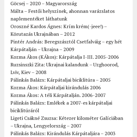
Göcsej – 2020 – Magyarország
Málta – Festői helyszínek, ahonnan varázslatos
naplementéket láthatunk
Oroszné Kardos Ágnes: Krím krém(-jeee!) –
Körutazás Ukrajnában – 2012
Pintér András: Beregszásztól Csetfalváig – egy hét
Kárpátalján – Ukrajna – 2009
Kozma Ákos (KÁkos): Kárpátalja I-III. 2005-2006
Ruzsinszki Zita: Ukrajnai kalandunk – Uzghoorod,
Lviv, Kiev – 2008
Pálinkás Balázs: Kárpátaljai biciklitúra – 2005
Kozma Ákos: Kárpátaljai kirándulás 2006
Kozma Ákos: A téli Kárpátalján. 2006-2007
Pálinkás Balázs: Emlékek a 2007-es kárpátaljai
biciklitúráról
Ligeti Csákné Zsuzsa: Kétezer kilométer Galíciában
– Ukrajna, Lengyelország – 2007
Pálinkás Balázs: Kirándulás Kárpátaljára – 2003