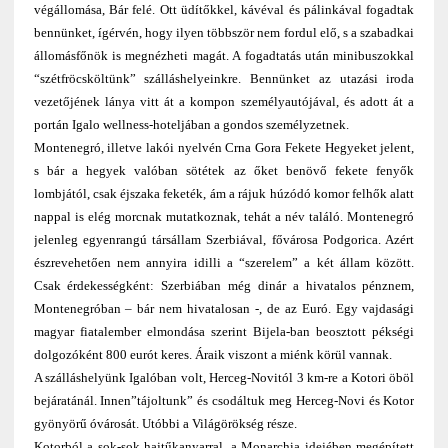
végállomása, Bár felé. Ott üdítőkkel, kávéval és pálinkával fogadtak
bennünket, ígérvén, hogy ilyen többször nem fordul elő, s a szabadkai
állomásfőnök is megnézh
eti magát. A fogadtatás után minibuszokkal
“szétfröcsköltünk” szálláshelyeinkre. Bennünke
t az utazási iroda
vezetőjének lánya vitt át a kompon személyautójával, és adott át a
portán Igalo wellness-hoteljában a gondos személyzetnek.
Montenegró, illetve lakói nyelvén Crna Gora Fekete Hegyeket jelent,
s bár a hegyek valóban sötétek az őket benövő fekete fenyők
lombjától, csak éjszaka feketék, ám a rájuk húzódó komor felhők alatt
nappal is elég morcnak mutatkoznak, tehát a név találó. Montenegró
jelenleg egyenrangú társállam Szerbiával, fővárosa Podgorica. Azért
észrevehetően nem annyira idilli a “szerelem” a két állam között.
Csak érdekességként: Szerbiában még dinár a hivatalos pénznem,
Montenegróban – bár nem hivatalosan -, de az Euró. Egy vajdasági
magyar fiatalember elmondása szerint Bijela-ban beosztott pékségi
dolgozóként 800 eurót keres. Áraik viszont a miénk körül vannak.
A szálláshelyünk Igalóban volt, Herceg-Novitól 3 km-re a Kotori öböl
bejáratánál. Innen”tájoltunk” és csodáltuk meg Herceg-Novi és Kotor
gyönyörű óvárosát. Utóbbi a Világörökség része.
Kotorból a sok-sok hajtűkanyarral, a Monarchia idejében megépített