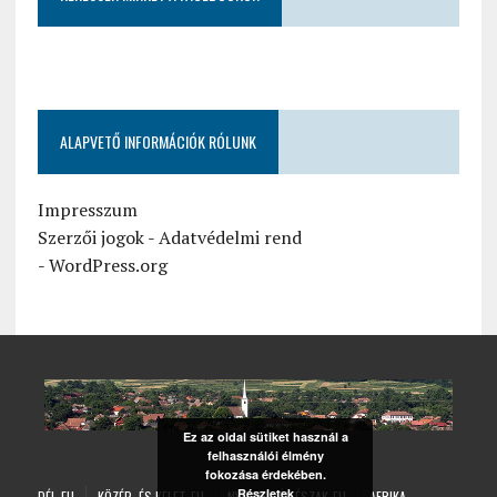
ALAPVETŐ INFORMÁCIÓK RÓLUNK
Impresszum
Szerzői jogok
-
Adatvédelmi rend
-
WordPress.org
Ez az oldal sütiket használ a
felhasználói élmény
fokozása érdekében.
Részletek
DÉL-EU
KÖZÉP- ÉS KELET-EU
NYUGAT- ÉS ÉSZAK-EU
AFRIKA