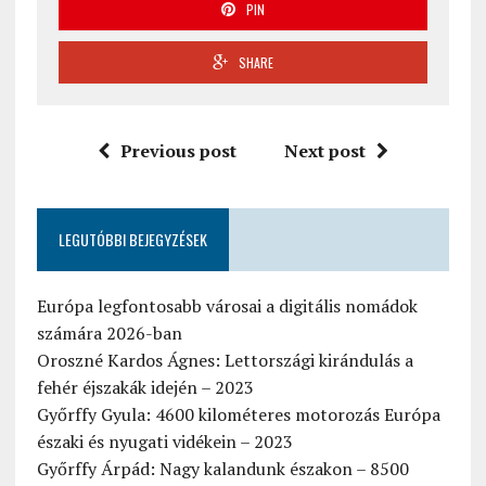
PIN
SHARE
Previous post
Next post
LEGUTÓBBI BEJEGYZÉSEK
Európa legfontosabb városai a digitális nomádok
számára 2026-ban
Oroszné Kardos Ágnes: Lettországi kirándulás a
fehér éjszakák idején – 2023
Győrffy Gyula: 4600 kilométeres motorozás Európa
északi és nyugati vidékein – 2023
Győrffy Árpád: Nagy kalandunk északon – 8500