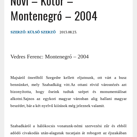
Novi – Kotor –
Montenegró – 2004
SZERZŐ:
KÜLSŐ SZERZŐ
2013.08.23.
Vedres Ferenc: Montenegró – 2004
Majsáról önerőből Szegedre kellett eljutnunk, ott várt a busz
bennünket, mely Szabadkáig vitt.Az ottani rövid városnézés azt
bizonyította, hogy őseink tudtak szépet és monumentálisat
alkotni.Sajnos az egykori magyar városban alig hallani magyar
beszédet, bár a két nyelvű kiírások még jeleznek valamit.
Szabadkáról a hálókocsis vonatunk-némi szervezési zűr és ebből
adódó civakodás után-alagutak tucatjain át robogott az éjszakában