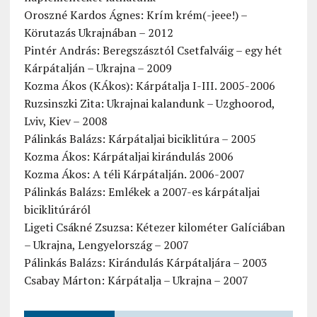
Oroszné Kardos Ágnes: Krím krém(-jeee!) –
Körutazás Ukrajnában – 2012
Pintér András: Beregszásztól Csetfalváig – egy hét
Kárpátalján – Ukrajna – 2009
Kozma Ákos (KÁkos): Kárpátalja I-III. 2005-2006
Ruzsinszki Zita: Ukrajnai kalandunk – Uzghoorod,
Lviv, Kiev – 2008
Pálinkás Balázs: Kárpátaljai biciklitúra – 2005
Kozma Ákos: Kárpátaljai kirándulás 2006
Kozma Ákos: A téli Kárpátalján. 2006-2007
Pálinkás Balázs: Emlékek a 2007-es kárpátaljai
biciklitúráról
Ligeti Csákné Zsuzsa: Kétezer kilométer Galíciában
– Ukrajna, Lengyelország – 2007
Pálinkás Balázs: Kirándulás Kárpátaljára – 2003
Csabay Márton: Kárpátalja – Ukrajna – 2007