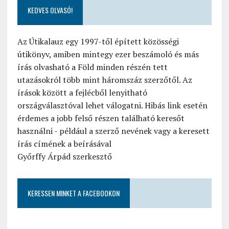
KEDVES OLVASÓ!
Az Útikalauz egy 1997-től épített közösségi
útikönyv, amiben mintegy ezer beszámoló és más
írás olvasható a Föld minden részén tett
utazásokról több mint háromszáz szerzőtől. Az
írások között a fejlécből lenyitható
országválasztóval lehet válogatni. Hibás link esetén
érdemes a jobb felső részen található keresőt
használni - például a szerző nevének vagy a keresett
írás címének a beírásával
Győrffy Árpád szerkesztő
KERESSEN MINKET A FACEBOOKON