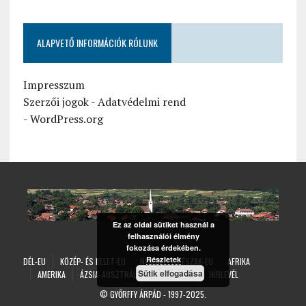
ALAPVETŐ INFORMÁCIÓK RÓLUNK
Impresszum
Szerzői jogok
-
Adatvédelmi rend
-
WordPress.org
Ez az oldal sütiket használ a
felhasználói élmény
fokozása érdekében.
Részletek
DÉL-EU
KÖZÉP- ÉS KELET-EU
NYUGAT- ÉS ÉSZAK-EU
AFRIKA
Sütik elfogadása
AMERIKA
ÁZSIA-AUSZTRÁLIA
ÁLTALÁNOS
HÍRLEVÉL
©
GYŐRFFY ÁRPÁD
- 1997-2025.