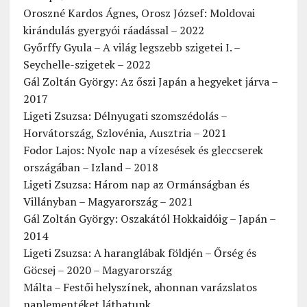
Oroszné Kardos Ágnes, Orosz József: Moldovai
kirándulás gyergyói ráadással – 2022
Győrffy Gyula – A világ legszebb szigetei I. –
Seychelle-szigetek – 2022
Gál Zoltán György: Az őszi Japán a hegyeket járva –
2017
Ligeti Zsuzsa: Délnyugati szomszédolás –
Horvátország, Szlovénia, Ausztria – 2021
Fodor Lajos: Nyolc nap a vízesések és gleccserek
országában – Izland – 2018
Ligeti Zsuzsa: Három nap az Ormánságban és
Villányban – Magyarország – 2021
Gál Zoltán György: Oszakától Hokkaidóig – Japán –
2014
Ligeti Zsuzsa: A haranglábak földjén – Őrség és
Göcsej – 2020 – Magyarország
Málta – Festői helyszínek, ahonnan varázslatos
naplementéket láthatunk