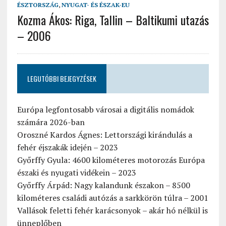
ÉSZTORSZÁG
,
NYUGAT- ÉS ÉSZAK-EU
Kozma Ákos: Riga, Tallin – Baltikumi utazás
– 2006
LEGUTÓBBI BEJEGYZÉSEK
Európa legfontosabb városai a digitális nomádok
számára 2026-ban
Oroszné Kardos Ágnes: Lettországi kirándulás a
fehér éjszakák idején – 2023
Győrffy Gyula: 4600 kilométeres motorozás Európa
északi és nyugati vidékein – 2023
Győrffy Árpád: Nagy kalandunk északon – 8500
kilométeres családi autózás a sarkkörön túlra – 2001
Vallások feletti fehér karácsonyok – akár hó nélkül is
ünneplőben