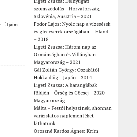
Ligeti Zsuzsa: Délnyugati
szomszédolás – Horvátország,
Szlovénia, Ausztria – 2021
Fodor Lajos: Nyolc nap a vízesések
. Útjaim
és gleccserek országában – Izland
– 2018
Ligeti Zsuzsa: Három nap az
Ormánságban és Villányban –
Magyarország – 2021
Gál Zoltán György: Oszakától
Hokkaidóig – Japán – 2014
Ligeti Zsuzsa: A haranglábak
földjén – Őrség és Göcsej – 2020 –
Magyarország
Málta – Festői helyszínek, ahonnan
varázslatos naplementéket
láthatunk
Oroszné Kardos Ágnes: Krím