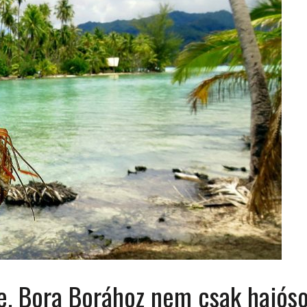
 ORSZÁGÁBAN – IZLAND – 2018
OK SZÁMÁRA 2026-BAN
re, Bora Borához nem csak hajós