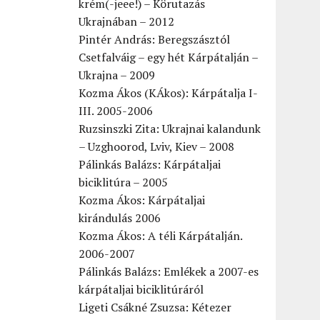
krém(-jeee!) – Körutazás
Ukrajnában – 2012
Pintér András: Beregszásztól
Csetfalváig – egy hét Kárpátalján –
Ukrajna – 2009
Kozma Ákos (KÁkos): Kárpátalja I-
III. 2005-2006
Ruzsinszki Zita: Ukrajnai kalandunk
– Uzghoorod, Lviv, Kiev – 2008
Pálinkás Balázs: Kárpátaljai
biciklitúra – 2005
Kozma Ákos: Kárpátaljai
kirándulás 2006
Kozma Ákos: A téli Kárpátalján.
2006-2007
Pálinkás Balázs: Emlékek a 2007-es
kárpátaljai biciklitúráról
Ligeti Csákné Zsuzsa: Kétezer