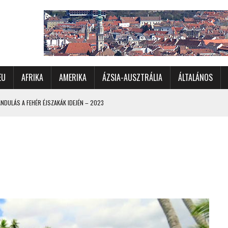
EU
AFRIKA
AMERIKA
ÁZSIA-AUSZTRÁLIA
ÁLTALÁNOS
DULÁS A FEHÉR ÉJSZAKÁK IDEJÉN – 2023
 ÉSZAKI ÉS NYUGATI VIDÉKEIN – 2023
OMÉTERES CSALÁDI AUTÓZÁS A SARKKÖRÖN TÚLRA – 2001
KÜL IS ÜNNEPLŐBEN
RÁNDULÁS GYERGYÓI RÁADÁSSAL – 2022
CHELLE-SZIGETEK – 2022
 – 2017
TORSZÁG, SZLOVÉNIA, AUSZTRIA – 2021