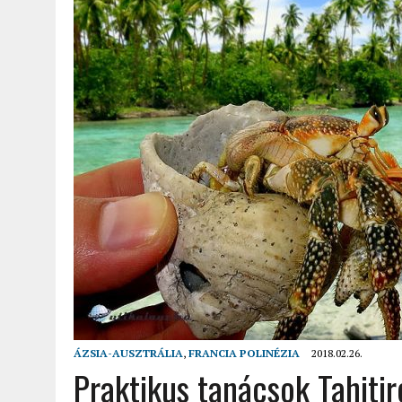
2022.02.12.
|
FODOR LAJOS: NYOLC NAP A VÍZESÉSEK ÉS GLECCSEREK
2026.04.01.
|
EURÓPA LEGFONTOSABB VÁROSAI A DIGITÁLIS NOMÁD
ÁZSIA-AUSZTRÁLIA
,
FRANCIA POLINÉZIA
2018.02.26.
Praktikus tanácsok Tahiti