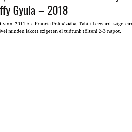
rffy Gyula – 2018
vinni 2011 óta Francia Polinéziába, Tahiti Leeward-szigeteire
lével minden lakott szigeten el tudtunk tölteni 2-3 napot.