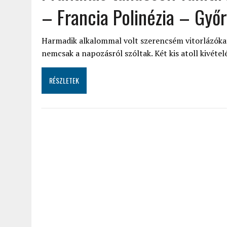
– Francia Polinézia – Győ
Harmadik alkalommal volt szerencsém vitorlázókat 
nemcsak a napozásról szóltak. Két kis atoll kivéte
RÉSZLETEK