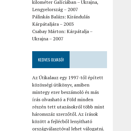
kilométer Galíciában – Ukrajna,
Lengyelország – 2007
Pálinkás Balázs: Kirándulás
Kárpátaljára – 2003
Csabay Márton: Kárpátalja –
Ukrajna – 2007
KEDVES OLVASÓ!
Az Útikalauz egy 1997-től épített
közösségi útikönyv, amiben
mintegy ezer beszámoló és más
írás olvasható a Föld minden
részén tett utazásokról több mint
háromszáz szerzőtől. Az írások
között a fejlécből lenyitható
országválasztóval lehet válogatni.