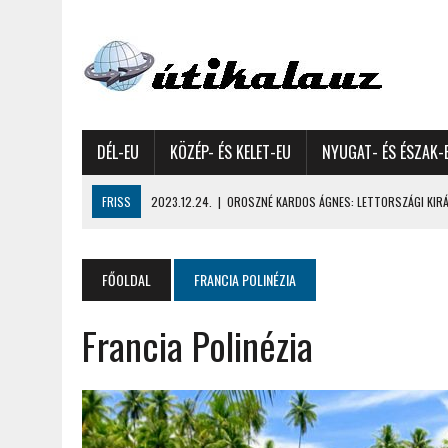
DÉL-EU
KÖZÉP- ÉS KELET-EU
NYUGAT- ÉS ÉSZAK-
FRISS
2023.12.24.
|
OROSZNÉ KARDOS ÁGNES: LETTORSZÁGI KIRÁN
2023.12.09.
|
GYŐRFFY GYULA: 4600 KILOMÉTERES MOTOROZÁS EURÓPA
2023.11.17.
|
GYŐRFFY ÁRPÁD: NAGY KALANDUNK ÉSZAKON – 8500 KIL
FŐOLDAL
FRANCIA POLINÉZIA
2022.12.21.
|
VALLÁSOK FELETTI FEHÉR KARÁCSONYOK – AKÁR HÓ NÉL
Francia Polinézia
2022.12.11.
|
OROSZNÉ KARDOS ÁGNES, OROSZ JÓZSEF: MOLDOVAI KI
2022.03.08.
|
GYŐRFFY GYULA – A VILÁG LEGSZEBB SZIGETEI I. – SEY
2022.02.26.
|
GÁL ZOLTÁN GYÖRGY: AZ ŐSZI JAPÁN A HEGYEKET JÁRVA
2022.02.24.
|
LIGETI ZSUZSA: DÉLNYUGATI SZOMSZÉDOLÁS – HORVÁ