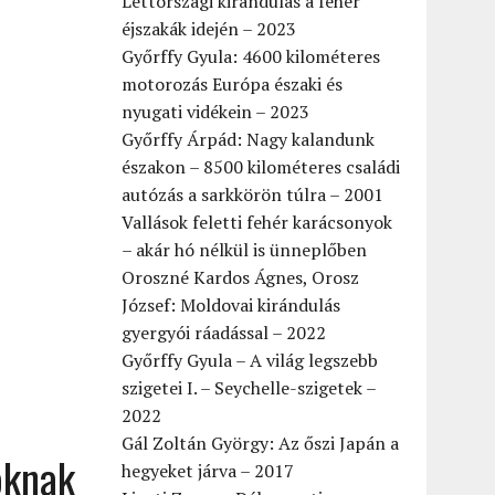
Lettországi kirándulás a fehér
éjszakák idején – 2023
Győrffy Gyula: 4600 kilométeres
motorozás Európa északi és
nyugati vidékein – 2023
Győrffy Árpád: Nagy kalandunk
északon – 8500 kilométeres családi
autózás a sarkkörön túlra – 2001
Vallások feletti fehér karácsonyok
– akár hó nélkül is ünneplőben
Oroszné Kardos Ágnes, Orosz
József: Moldovai kirándulás
gyergyói ráadással – 2022
Győrffy Gyula – A világ legszebb
szigetei I. – Seychelle-szigetek –
2022
Gál Zoltán György: Az őszi Japán a
oknak
hegyeket járva – 2017