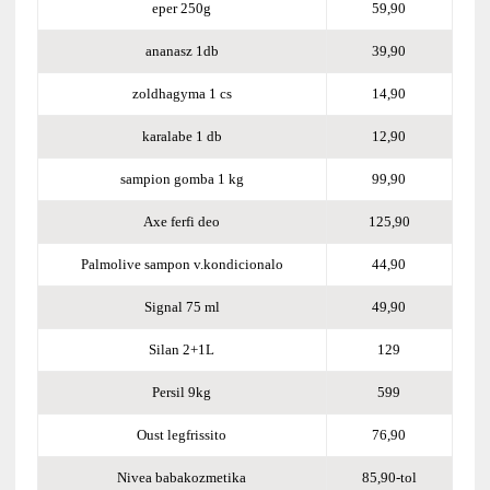
eper 250g
59,90
ananasz 1db
39,90
zoldhagyma 1 cs
14,90
karalabe 1 db
12,90
sampion gomba 1 kg
99,90
Axe ferfi deo
125,90
Palmolive sampon v.kondicionalo
44,90
Signal 75 ml
49,90
Silan 2+1L
129
Persil 9kg
599
Oust legfrissito
76,90
Nivea babakozmetika
85,90-tol