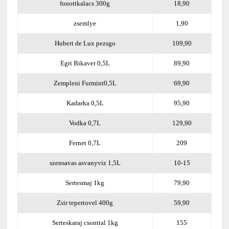
fonottkalacs 300g
18,90
zsemlye
1,90
Hubert de Lux pezsgo
109,90
Egri Bikaver 0,5L
89,90
Zempleni Furmint0,5L
69,90
Kadarka 0,5L
95,90
Vodka 0,7L
129,90
Fernet 0,7L
209
szensavas asvanyviz 1,5L
10-15
Sertesmaj 1kg
79,90
Zsir tepertovel 400g
59,90
Serteskaraj csonttal 1kg
155