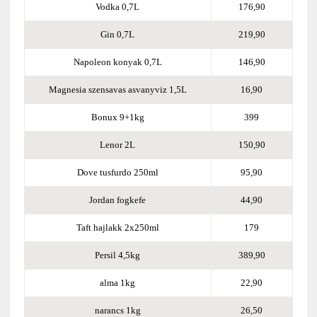
Vodka 0,7L
176,90
Gin 0,7L
219,90
Napoleon konyak 0,7L
146,90
Magnesia szensavas asvanyviz 1,5L
16,90
Bonux 9+1kg
399
Lenor 2L
150,90
Dove tusfurdo 250ml
95,90
Jordan fogkefe
44,90
Taft hajlakk 2x250ml
179
Persil 4,5kg
389,90
alma 1kg
22,90
narancs 1kg
26,50