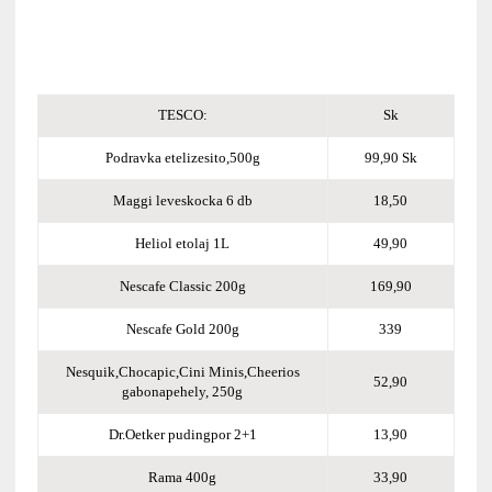
TESCO:
Sk
Podravka etelizesito,500g
99,90 Sk
Maggi leveskocka 6 db
18,50
Heliol etolaj 1L
49,90
Nescafe Classic 200g
169,90
Nescafe Gold 200g
339
Nesquik,Chocapic,Cini Minis,Cheerios
52,90
gabonapehely, 250g
Dr.Oetker pudingpor 2+1
13,90
Rama 400g
33,90