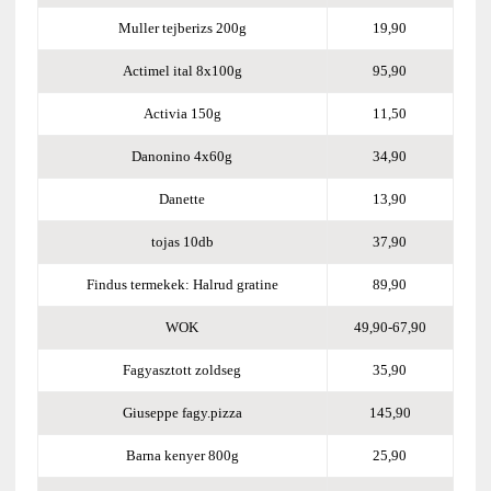
Muller tejberizs 200g
19,90
Actimel ital 8x100g
95,90
Activia 150g
11,50
Danonino 4x60g
34,90
Danette
13,90
tojas 10db
37,90
Findus termekek: Halrud gratine
89,90
WOK
49,90-67,90
Fagyasztott zoldseg
35,90
Giuseppe fagy.pizza
145,90
Barna kenyer 800g
25,90