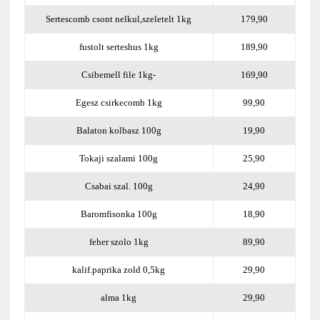
Sertescomb csont nelkul,szeletelt 1kg
179,90
fustolt serteshus 1kg
189,90
Csibemell file 1kg-
169,90
Egesz csirkecomb 1kg
99,90
Balaton kolbasz 100g
19,90
Tokaji szalami 100g
25,90
Csabai szal. 100g
24,90
Baromfisonka 100g
18,90
feher szolo 1kg
89,90
kalif.paprika zold 0,5kg
29,90
alma 1kg
29,90