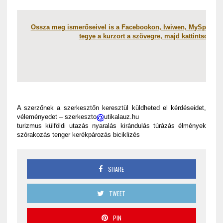
Ossza meg ismerőseivel is a Facebookon, Iwiwen, MySpacen, 
tegye a kurzort a szövegre, majd kattintson a 
A szerzőnek a szerkesztőn keresztül küldheted el kérdéseidet,
véleményedet – szerkeszto
utikalauz.hu
turizmus külföldi utazás nyaralás kirándulás túrázás élmények
szórakozás tenger kerékpározás biciklizés
SHARE
TWEET
PIN