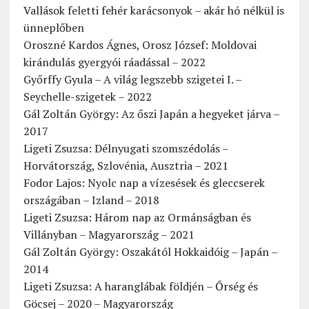
Vallások feletti fehér karácsonyok – akár hó nélkül is
ünneplőben
Oroszné Kardos Ágnes, Orosz József: Moldovai
kirándulás gyergyói ráadással – 2022
Győrffy Gyula – A világ legszebb szigetei I. –
Seychelle-szigetek – 2022
Gál Zoltán György: Az őszi Japán a hegyeket járva –
2017
Ligeti Zsuzsa: Délnyugati szomszédolás –
Horvátország, Szlovénia, Ausztria – 2021
Fodor Lajos: Nyolc nap a vízesések és gleccserek
országában – Izland – 2018
Ligeti Zsuzsa: Három nap az Ormánságban és
Villányban – Magyarország – 2021
Gál Zoltán György: Oszakától Hokkaidóig – Japán –
2014
Ligeti Zsuzsa: A haranglábak földjén – Őrség és
Göcsej – 2020 – Magyarország