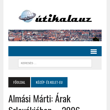
FŐOLDAL
KÖZÉP- ÉS KELET-EU
Almási Márti: Árak