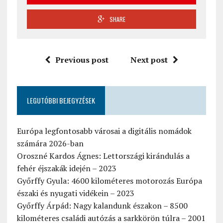
SHARE
Previous post
Next post
LEGUTÓBBI BEJEGYZÉSEK
Európa legfontosabb városai a digitális nomádok
számára 2026-ban
Oroszné Kardos Ágnes: Lettországi kirándulás a
fehér éjszakák idején – 2023
Győrffy Gyula: 4600 kilométeres motorozás Európa
északi és nyugati vidékein – 2023
Győrffy Árpád: Nagy kalandunk északon – 8500
kilométeres családi autózás a sarkkörön túlra – 2001