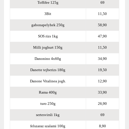
Toffifee 125g
69
3Bit
11,50
gabonapelyhek 250g
58,90
SOS rizs 1kg
47,90
Milli joghurt 150g
11,50
Danonino 4x60g
34,90
Danette tejberizs 180g
19,50
Danone Vitalinea jogh.
12,90
Rama 400g
33,90
turo 250g
26,90
sertesvirsli 1kg
69
felszaraz szalami 100g
8,90