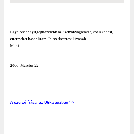
Egyelore ennyit,legkozelebb az uzemanyagarakat, kozlekedest,
ettermeket hasonlitom. Jo szerkesztest kivanok.
Marti
2006. Marcius 22.
A szerző írásai az Útikalauzban >>