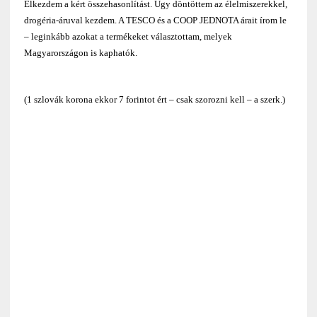
Elkezdem a kért összehasonlítást. Úgy döntöttem az élelmiszerekkel,
drogéria-áruval kezdem. A TESCO és a COOP JEDNOTA árait írom le
– leginkább azokat a termékeket választottam, melyek
Magyarországon is kaphatók.
(1 szlovák korona ekkor 7 forintot ért – csak szorozni kell – a szerk.)