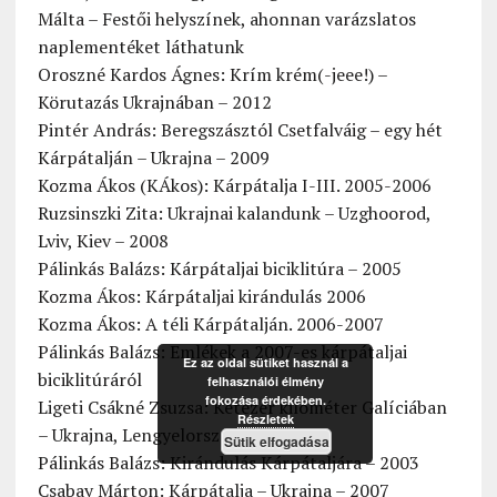
Málta – Festői helyszínek, ahonnan varázslatos
naplementéket láthatunk
Oroszné Kardos Ágnes: Krím krém(-jeee!) –
Körutazás Ukrajnában – 2012
Pintér András: Beregszásztól Csetfalváig – egy hét
Kárpátalján – Ukrajna – 2009
Kozma Ákos (KÁkos): Kárpátalja I-III. 2005-2006
Ruzsinszki Zita: Ukrajnai kalandunk – Uzghoorod,
Lviv, Kiev – 2008
Pálinkás Balázs: Kárpátaljai biciklitúra – 2005
Kozma Ákos: Kárpátaljai kirándulás 2006
Kozma Ákos: A téli Kárpátalján. 2006-2007
Pálinkás Balázs: Emlékek a 2007-es kárpátaljai
Ez az oldal sütiket használ a
biciklitúráról
felhasználói élmény
fokozása érdekében.
Ligeti Csákné Zsuzsa: Kétezer kilométer Galíciában
Részletek
– Ukrajna, Lengyelország – 2007
Sütik elfogadása
Pálinkás Balázs: Kirándulás Kárpátaljára – 2003
Csabay Márton: Kárpátalja – Ukrajna – 2007