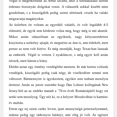
Végül is megérkeztünk az
Arbat utcába
, ahol a turistakalauz szerint
érdemes borostyán dolgokat venni. A választék sokkal kisebb mint
gondoltam, s a kiszolgálók pedig szinte sértésnek veszik ha valaki
megzavarja magányukat.
Az üzletben én voltam az egyedüli vásárló, és volt legalább 4-5
elárusitó, de egyik sem kérdezte volna meg, hogy még is mit akarok.
Mikor aztán odaszóltam az egyiknek, nagy kényszeredetten
kinyitotta a szekrény ajtaját, és megnézte az árat is, ami érdekelt, mert
persze az nem volt kitéve. Es még mondják, hogy Texas-ban lassuak
az emberek. Végül is vettem 2 nyakláncot, s még egyet kell aztán
nézzek, mert három a leány.
Ebédre aztan egy örmény vendéglöbe mentem. Itt már ketten voltunk
vendégek, kiszolgáló pedig csak négy, de viselkedésre semmi sem
változott. Bármennyire is igyekeztem, egyiket sem tudtam mosolyra
deriteni. Aztán az jutott eszembe hogy Dan Lohner kollegának New
Jersey-böl az az emléke maradt a ’70-es évek Romániájáról hogy ott
senki sem mosolyog. Úgy néz ki, ez a helyzet Moszkvában is harminc
év multán.
Ettem egy tej szinü csirke levest, ipari mennyiségü petrezselyemmel,
utánna pedig egy tárkonyos bárányt, ami elég jó volt. Az egészet