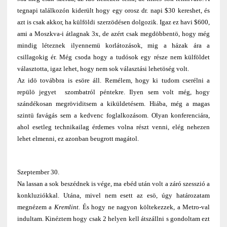
tegnapi találkozón kiderült hogy egy orosz dr. napi $30 kereshet, és
azt is csak akkor, ha külföldi szerzödésen dolgozik. Igaz ez havi $600,
ami a Moszkva-i átlagnak 3x, de azért csak megdöbbentö, hogy még
mindig léteznek ilyennemü korlátozások, mig a házak ára a
csillagokig ér. Még csoda hogy a tudósok egy része nem külföldet
választotta, igaz lehet, hogy nem sok választási lehetöség volt.
Az idö továbbra is esöre áll. Remélem, hogy ki tudom cserélni a
repülö jegyet szombatról péntekre. Ilyen sem volt még, hogy
szándékosan megröviditsem a kiküldetésem. Hiába, még a magas
szintü favágás sem a kedvenc foglalkozásom. Olyan konferenciára,
ahol esetleg technikailag érdemes volna részt venni, elég nehezen
lehet elmenni, ez azonban beugrott magátol.
Szeptember 30.
Na lassan a sok beszédnek is vége, ma ebéd után volt a záró szesszió a
konkluziókkal. Utána, mivel nem esett az esö, úgy határozatam
megnézem a
Kremlint.
És hogy ne nagyon költekezzek, a Metro-val
indultam. Kinéztem hogy csak 2 helyen kell átszállni s gondoltam ezt