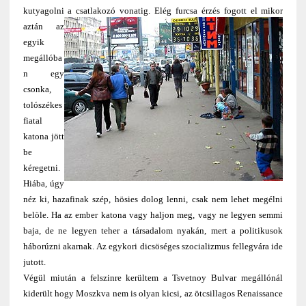
kutyagolni a csatlakozó vonatig.
Elég furcsa érzés fogott el mikor
aztán az
egyik
megállóba
n egy
csonka,
tolószékes
fiatal
katona jött
be
kéregetni.
Hiába, úgy
néz ki, hazafinak szép, hösies dolog lenni, csak nem lehet megélni
belöle. Ha az ember katona vagy haljon meg, vagy ne legyen semmi
baja, de ne legyen teher a társadalom nyakán, mert a politikusok
háborúzni akarnak. Az egykori dicsöséges szocializmus fellegvára ide
jutott.
Végül miután a felszinre kerültem a Tsvetnoy Bulvar megállónál
kiderült hogy Moszkva nem is olyan kicsi, az ötcsillagos Renaissance