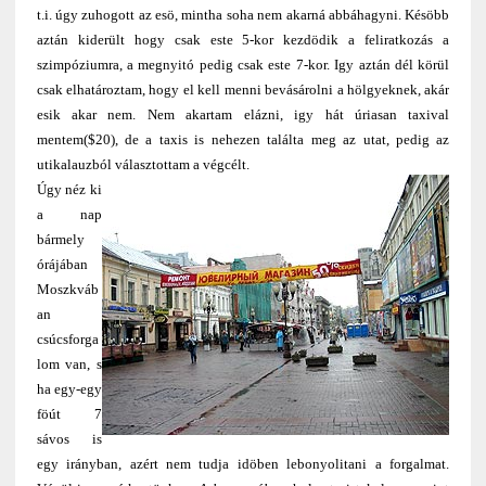
t.i. úgy zuhogott az esö, mintha soha nem akarná abbáhagyni. Késöbb
aztán kiderült hogy csak este 5-kor kezdödik a feliratkozás a
szimpóziumra, a megnyitó pedig csak este 7-kor. Igy aztán dél körül
csak elhatároztam, hogy el kell menni bevásárolni a hölgyeknek, akár
esik akar nem. Nem akartam elázni, igy hát úriasan taxival
mentem($20), de a taxis is nehezen találta meg az utat, pedig az
utikalauzból választottam a végcélt.
Úgy néz ki
a nap
bármely
órájában
Moszkváb
an
csúcsforga
lom van, s
ha egy-egy
föút 7
sávos is
egy irányban, azért nem tudja idöben lebonyolitani a forgalmat.