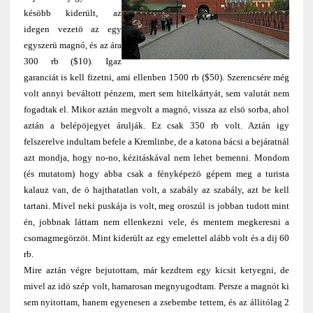
késöbb kiderült, az
idegen vezetö az egy
egyszerü magnó, és az ára
300 rb ($10). Igaz
garanciát is kell fizetni, ami ellenben 1500 rb ($50). Szerencsére még
volt annyi beváltott pénzem, mert sem hitelkártyát, sem valutát nem
fogadtak el. Mikor aztán megvolt a magnó, vissza az elsö sorba, ahol
aztán a belépöjegyet árulják. Ez csak 350 rb volt. Aztán igy
felszerelve indultam befele a Kremlinbe, de a katona bácsi a bejáratnál
azt mondja, hogy no-no, kézitáskával nem lehet bemenni. Mondom
(és mutatom) hogy abba csak a fényképezö gépem meg a turista
kalauz van, de ö hajthatatlan volt, a szabály az szabály, azt be kell
tartani. Mivel neki puskája is volt, meg oroszúl is jobban tudott mint
én, jobbnak láttam nem ellenkezni vele, és mentem megkeresni a
csomagmegörzöt. Mint kiderült az egy emelettel alább volt és a dij 60
rb.
Mire aztán végre bejutottam, már kezdtem egy kicsit ketyegni, de
mivel az idö szép volt, hamarosan megnyugodtam. Persze a magnót ki
sem nyitottam, hanem egyenesen a zsebembe tettem, és az állitólag 2