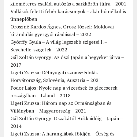
kilométeres családi autózás a sarkkörön túlra – 2001
Vallások feletti fehér karácsonyok – akár hó nélkül is
ünneplőben
Oroszné Kardos Ágnes, Orosz József: Moldovai
kirándulás gyergyói ráadással – 2022
Győrffy Gyula – A világ legszebb szigetei I. –
Seychelle-szigetek – 2022
Gál Zoltán György: Az őszi Japán a hegyeket járva –
2017
Ligeti Zsuzsa: Délnyugati szomszédolás –
Horvátország, Szlovénia, Ausztria – 2021
Fodor Lajos: Nyolc nap a vízesések és gleccserek
országában – Izland – 2018
Ligeti Zsuzsa: Három nap az Ormánságban és
Villányban – Magyarország – 2021
Gál Zoltán György: Oszakától Hokkaidóig – Japán –
2014
Ligeti Zsuzsa: A haranglábak földjén – Őrség és