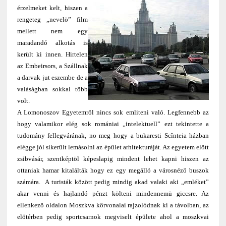
érzelmeket kelt, hiszen a
rengeteg „nevelö” film
mellett nem egy
maradandó alkotás is
került ki innen. Hirtelen
az Embeirsors, a Szállnak
a darvak jut eszembe de a
valáságban sokkal több
volt.
A Lomonoszov Egyetemröl nincs sok emliteni való. Legfennebb az
hogy valamikor elég sok romániai „intelektuell” ezt tekintette a
tudomány fellegvárának, no meg hogy a bukaresti Scînteia házban
elégge jól sikerült lemásolni az épület arhitekturáját. Az egyetem elött
zsibvásár, szentképtöl képeslapig mindent lehet kapni hiszen az
ottaniak hamar kitalálták hogy ez egy megálló a városnézö buszok
számára. A turisták között pedig mindig akad valaki aki „emléket”
akar venni és hajlandó pénzt költeni mindennemü giccsre. Az
ellenkezö oldalon Moszkva körvonalai rajzolódnak ki a távolban, az
elötérben pedig sportcsarnok megviselt épülete ahol a moszkvai