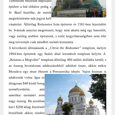
Történelmi Múzeum impozáns
épülete a bal oldalon pedig a
St. Bazil bazilika
, de ennek
megtekintésére már jegyet kell
vásárolni. Állitólag Rettenetes Iván épittette és 1561-ben fejezödött
be. Ivánnak annyira megtetszett, hogy nem akarta még egy hasonlót,
vagy esetleg szebbet épitsenek, s ezért kegyelmességében nem ölte
meg tervezöjét csak mindkét szemét kiszuratta.
A következö állomásunk a
„Christ the Redeamer”
templom, melyet
1994-ben épitettek egy Stalin által lerombolt templom helyén. A
„Krisztus a Megváltó” templom állitólag 400 millió dollárba került, s
az összeg hivatalosan adakozásokból adódott össze, akkor mikor
Moszkva egy része éhezett a
Peresztroika idején. Vajon honnan is
adakoztak volna. Igaz ez
áltagosan $40 körül forog
személyenként, ami
amerikai szemmel nem
nagy összeg. Ha azonban
havi $200 átlag fizetésröl
beszélünk akkor, ninden