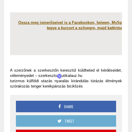
Ossza meg ismerőseivel is a Facebookon, Iwiwen, MySpacen, 
tegye a kurzort a szövegre, majd kattintson a 
A szerzőnek a szerkesztőn keresztül küldheted el kérdéseidet,
véleményedet – szerkeszto
utikalauz.hu
turizmus külföldi utazás nyaralás kirándulás túrázás élmények
szórakozás tenger kerékpározás biciklizés
SHARE
TWEET