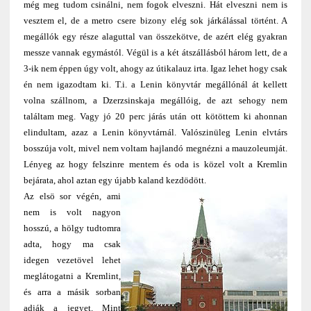
még meg tudom csinálni, nem fogok elveszni. Hát elveszni nem is
vesztem el, de a metro csere bizony elég sok járkálással történt. A
megállók egy része alaguttal van összekötve, de azért elég gyakran
messze vannak egymástól. Végül is a két átszállásból három lett, de a
3-ik nem éppen úgy volt, ahogy az útikalauz irta. Igaz lehet hogy csak
én nem igazodtam ki. T.i. a Lenin könyvtár megállónál át kellett
volna szállnom, a Dzerzsinskaja megállóig, de azt sehogy nem
találtam meg. Vagy jó 20 perc járás után ott kötöttem ki ahonnan
elindultam, azaz a Lenin könyvtárnál. Valószinüleg Lenin elvtárs
bosszúja volt, mivel nem voltam hajlandó megnézni a mauzoleumját.
Lényeg az hogy felszinre mentem és oda is közel volt a Kremlin
bejárata, ahol aztan egy újabb kaland kezdödött.
Az elsö sor végén, ami
nem is volt nagyon
hosszú, a hölgy tudtomra
adta, hogy ma csak
idegen vezetövel lehet
meglátogatni a Kremlint,
és arra a másik sorban
adják a jegyet. Mint