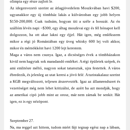
olimpia egy része zajlott le.
Az idegenvezetö szerint az átlagjövedelem Moszkvában havi $200,
ugyanakkor egy új tömbház lakás a külvárosban egy jobb helyen
$150-200,000. Csak tudnám, hogyan üti a széle a hosszát. Az én
szállóm lévén napi ~$300, egy áltag moszkvai egy és fél hónapot kell
dolgozzon, ha ott akar lakni egy éjjel. Hát igen, még emlékszem
mikor a régi jó Romániában egy üveg whisky 600 lej volt akkor,
mikor én mérnökként havi 1200 lejt kerestem.
Maga a város nem csunya. Igaz, a dicsöséges évek a tömbházakon
kivül nem hagytak sok maradandó emléket. A régi épületek szépek, és
ami emlitésre méltó, nagyon sokat tataroztak, ujra festettek. A város
ébredezik, és jelenleg az utat keresi a jövö felé. A turistakalauz szerint
a KGB megváltozott, teljesen átszervezték. Igaz az államrendszert és
vezetöséget még nem lehet kritizálni, de azért ha azt mondják, hogy
az amerikai cipö jobb mint az orosz, már nem zárnak be senkit. Hát
igen, ez is egy nézöpont.
Szeptember 27.
Na, ma reggel azt hittem, tudom miért fájt tegnap egész nap a lábam,