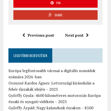
PIN
SHARE
Previous post
Next post
LEGUTÓBBI BEJEGYZÉSEK
Európa legfontosabb városai a digitális nomádok
számára 2026-ban
Oroszné Kardos Ágnes: Lettországi kirándulás a
fehér éjszakák idején – 2023
Győrffy Gyula: 4600 kilométeres motorozás Európa
északi és nyugati vidékein – 2023
Győrffy Árpád: Nagy kalandunk északon – 8500