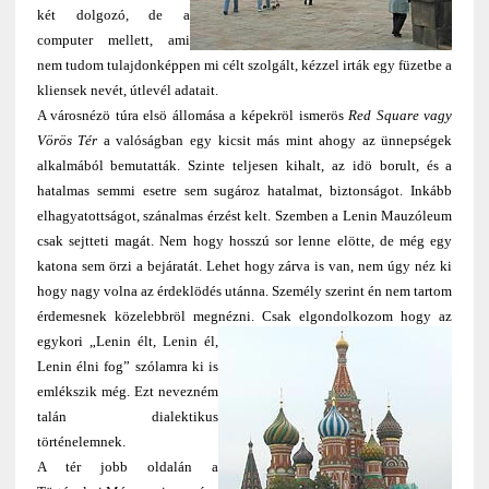
két dolgozó, de a
computer mellett, ami
nem tudom tulajdonképpen mi célt szolgált, kézzel irták egy füzetbe a
kliensek nevét, útlevél adatait.
A városnézö túra elsö állomása a képekröl ismerös
Red Square vagy
Vörös Tér
a valóságban egy kicsit más mint ahogy az ünnepségek
alkalmából bemutatták. Szinte teljesen kihalt, az idö borult, és a
hatalmas semmi esetre sem sugároz hatalmat, biztonságot. Inkább
elhagyatottságot, szánalmas érzést kelt. Szemben a Lenin Mauzóleum
csak sejtteti magát. Nem hogy hosszú sor lenne elötte, de még egy
katona sem örzi a bejáratát. Lehet hogy zárva is van, nem úgy néz ki
hogy nagy volna az érdeklödés utánna. Személy szerint én nem tartom
érdemesnek közelebbröl megnézni. Csak elgondolkozom hogy az
egykori „Lenin élt, Lenin él
,
Lenin élni fog” szólamra ki is
emlékszik még. Ezt nevezném
talán dialektikus
történelemnek.
A tér jobb oldalán a