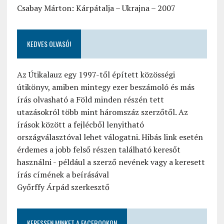
Csabay Márton: Kárpátalja – Ukrajna – 2007
KEDVES OLVASÓ!
Az Útikalauz egy 1997-től épített közösségi
útikönyv, amiben mintegy ezer beszámoló és más
írás olvasható a Föld minden részén tett
utazásokról több mint háromszáz szerzőtől. Az
írások között a fejlécből lenyitható
országválasztóval lehet válogatni. Hibás link esetén
érdemes a jobb felső részen található keresőt
használni - például a szerző nevének vagy a keresett
írás címének a beírásával
Győrffy Árpád szerkesztő
KERESSEN MINKET A FACEBOOKON