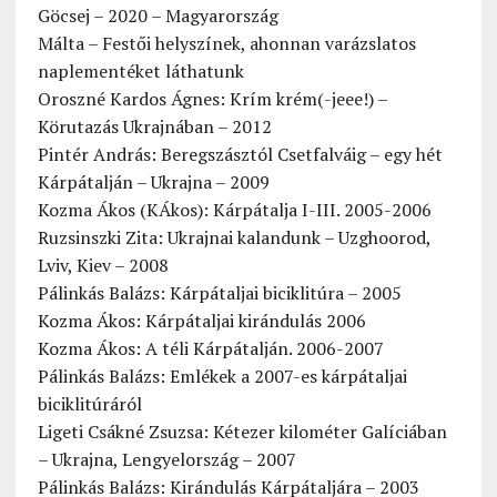
Göcsej – 2020 – Magyarország
Málta – Festői helyszínek, ahonnan varázslatos
naplementéket láthatunk
Oroszné Kardos Ágnes: Krím krém(-jeee!) –
Körutazás Ukrajnában – 2012
Pintér András: Beregszásztól Csetfalváig – egy hét
Kárpátalján – Ukrajna – 2009
Kozma Ákos (KÁkos): Kárpátalja I-III. 2005-2006
Ruzsinszki Zita: Ukrajnai kalandunk – Uzghoorod,
Lviv, Kiev – 2008
Pálinkás Balázs: Kárpátaljai biciklitúra – 2005
Kozma Ákos: Kárpátaljai kirándulás 2006
Kozma Ákos: A téli Kárpátalján. 2006-2007
Pálinkás Balázs: Emlékek a 2007-es kárpátaljai
biciklitúráról
Ligeti Csákné Zsuzsa: Kétezer kilométer Galíciában
– Ukrajna, Lengyelország – 2007
Pálinkás Balázs: Kirándulás Kárpátaljára – 2003