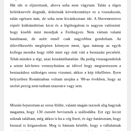
Hát ide is eljutottunk, ahova soha nem vágytam. Talán a régen
belénknevelt dogmák, doktrinák következménye ez a visszakozás,
talán egészen más, de soha nem kivánkoztam ide. A
Sherementievo
röptér
kiábránditóan kicsi és a légiforgalom is nagyon valószinü
hogy kisebb mint mondjuk a Ferihegyen. Nem vártam valami
hatalmasat, de azért ennél csak nagyobbra gondoltam. Az
útlevélkezelés meglepöen könnyen ment, igaz másnap az egyik
kollega mondta hogy több mint egy órát várt a beutazási pecsétért.
Tehát minden a régi, azaz kiszámithatatlan. Ha pedig visszagondolok
a szinte két-hetes versenyfutásra az idövel hogy megszerezzem a
beutazáshoz szükséges orosz vizumot, akkor a kép tökélletes. Ilyen
helyzetben Romániaban voltam utojára a ’80-as években, hogy az
utolsó percig nem tudtam utazom-e vagy sem.
Miután bejutottam az orosz földre, valami magán taxisok alig hagytak
magamra, hogy 130 euroért bevisznek a szállodába. Ezt egy kicsit
soknak találtam, még akkor is ha a cég fizeti, és úgy határoztam, hogy
busszal is kiigazodom. Meg is bántam késöbb, hogy a vállalatnak