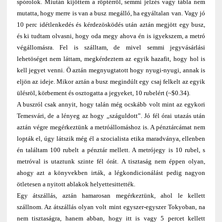
spórolok. Miután kijöttem a röptérröl, semmi jelzés vagy tábla nem
mutatta, hogy merre is van a busz megálló, ha egyáltalan van. Vagy jó
10 perc idétlenkedés és kérdezösködés után aztán megjött egy busz,
és ki tudtam olvasni, hogy oda megy ahova én is igyekszem, a metró
végállomásra. Fel is szálltam, de mivel semmi jegyvásárlási
lehetöséget nem láttam, megkérdeztem az egyik hazafit, hogy hol is
kell jegyet venni. Ö aztán megnyugtatott hogy nyugi-nyugi, annak is
eljön az ideje. Mikor aztán a busz megindúlt egy csaj felkelt az egyik
ülésröl, körbement és osztogatta a jegyeket, 10 rubelért (~$0.34).
A buszról csak annyit, hogy talán még ocskább volt mint az egykori
Temesvári, de a lényeg az hogy „száguldott”. Jó fél órai utazás után
aztán végre megérkeztünk a metróállomáshoz is. A pénztárcámat nem
lopták el, úgy látszik még él a szocialista etika maradványa, ellenben
én találtam 100 rubelt a pénztár mellett. A metrójegy is 10 rubel, s
metróval is utaztunk szinte fél órát. A tisztaság nem éppen olyan,
ahogy azt a könyvekben irták, a légkondicionálást pedig nagyon
ötletesen a nyitott ablakok helyettesittették.
Egy átszállás, aztán hamarosan megérkeztünk, ahol le kellett
szállnom. Az átszállás olyan volt mint egyszer-egyszer Tokyoban, na
nem tisztaságra, hanem abban, hogy itt is vagy 5 percet kellett