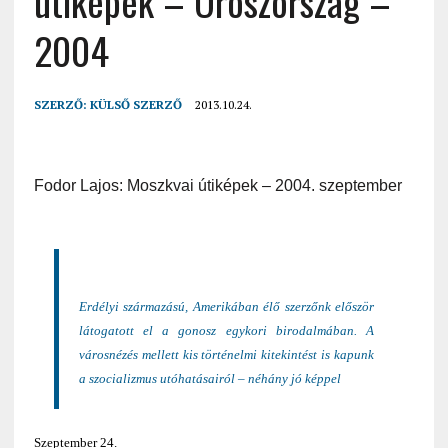
útiképek – Oroszország –
2004
SZERZŐ:
KÜLSŐ SZERZŐ
2013.10.24.
Fodor Lajos: Moszkvai útiképek – 2004. szeptember
Erdélyi származású, Amerikában élő szerzőnk először
látogatott el a gonosz egykori birodalmában. A
városnézés mellett kis történelmi kitekintést is kapunk
a szocializmus utóhatásairól – néhány jó képpel
Szeptember 24.