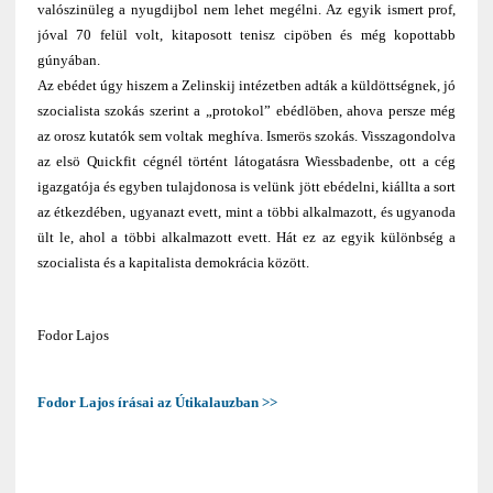
valószinüleg a nyugdijbol nem lehet megélni. Az egyik ismert prof,
jóval 70 felül volt, kitaposott tenisz cipöben és még kopottabb
gúnyában.
Az ebédet úgy hiszem a Zelinskij intézetben adták a küldöttségnek, jó
szocialista szokás szerint a „protokol” ebédlöben, ahova persze még
az orosz kutatók sem voltak meghíva. Ismerös szokás. Visszagondolva
az elsö Quickfit cégnél történt látogatásra Wiessbadenbe, ott a cég
igazgatója és egyben tulajdonosa is velünk jött ebédelni, kiállta a sort
az étkezdében, ugyanazt evett, mint a többi alkalmazott, és ugyanoda
ült le, ahol a többi alkalmazott evett. Hát ez az egyik különbség a
szocialista és a kapitalista demokrácia között.
Fodor Lajos
Fodor Lajos írásai az Útikalauzban >>