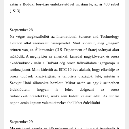
aztán a Bodoki borvizre emlékeztetövel mostam le, az ár 400 rubel
(~$13)
Szeptember 28.
Na végre megkezdödött az International Science and Technology
Council által szervezett összejövetel. Mint kiderült, elég „magas”
szinten van, az Államtanács (U.S. Department of State) szárnyai alatt
müködik. A megnyitón az amerikai, kanadai nagykövetek és orosz
akadémikusok után a DuPont cég orosz fiókvállalata igazgatója is
szóhoz jutott. Mint kiderült az ISTC 10 éve alakult, hogy elkerülje az
orosz tudósok kiszivárgását a terrorista országok felé, miután a
Szovjet Unió államokra bomlott. Mikor aztán az egyik szünetben
érdeklödtem, hogyan is lehet dolgozni az orosz
tudósokkal/intézetekkel, senki sem tudott választ adni. Az utolsó
napon aztán kaptam valami cimeket ahol lehet érdeklödni.
Szeptember 29.
Ma még csak szerda, az idö nehezen telik, de nincs sok tennivaló. A