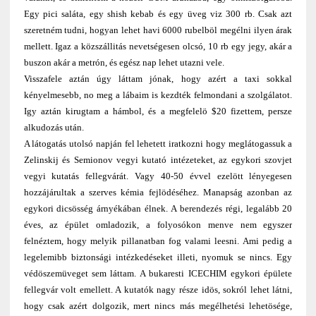
Egy pici saláta, egy shish kebab és egy üveg viz 300 rb. Csak azt
szeretném tudni, hogyan lehet havi 6000 rubelböl megélni ilyen árak
mellett. Igaz a közszállitás nevetségesen olcsó, 10 rb egy jegy, akár a
buszon akár a metrón, és egész nap lehet utazni vele.
Visszafele aztán úgy láttam jónak, hogy azért a taxi sokkal
kényelmesebb, no meg a lábaim is kezdték felmondani a szolgálatot.
Igy aztán kirugtam a hámbol, és a megfelelö $20 fizettem, persze
alkudozás után.
A látogatás utolsó napján fel lehetett iratkozni hogy meglátogassuk a
Zelinskij és Semionov vegyi kutató intézeteket, az egykori szovjet
vegyi kutatás fellegvárát. Vagy 40-50 évvel ezelött lényegesen
hozzájárultak a szerves kémia fejlödéséhez. Manapság azonban az
egykori dicsösség árnyékában élnek. A berendezés régi, legalább 20
éves, az épület omladozik, a folyosókon menve nem egyszer
felnéztem, hogy melyik pillanatban fog valami leesni. Ami pedig a
legelemibb biztonsági intézkedéseket illeti, nyomuk se nincs. Egy
védöszemüveget sem láttam. A bukaresti ICECHIM egykori épülete
fellegvár volt emellett. A kutatók nagy része idös, sokról lehet látni,
hogy csak azért dolgozik, mert nincs más megélhetési lehetösége,