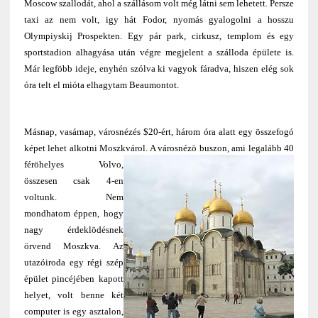
Moscow szallodát, ahol a szállásom volt még látni sem lehetett. Persze
taxi az nem volt, igy hát Fodor, nyomás gyalogolni a hosszu
Olympiyskij Prospekten. Egy pár park, cirkusz, templom és egy
sportstadion alhagyása után végre megjelent a szálloda épülete is.
Már legföbb ideje, enyhén szólva ki vagyok fáradva, hiszen elég sok
óra telt el mióta elhagytam Beaumontot.
Másnap, vasárnap, városnézés $20-ért, három óra alatt egy összefogó
képet lehet alkotni Moszkvárol. A városnézö buszon, ami legalább 40
féröhelyes Volvo
,
összesen csak 4-en
voltunk. Nem
mondhatom éppen, hogy
nagy érdeklödésnek
örvend Moszkva. Az
utazóiroda egy régi szép
épület pincéjében kapott
helyet, volt benne két
computer is egy asztalon,