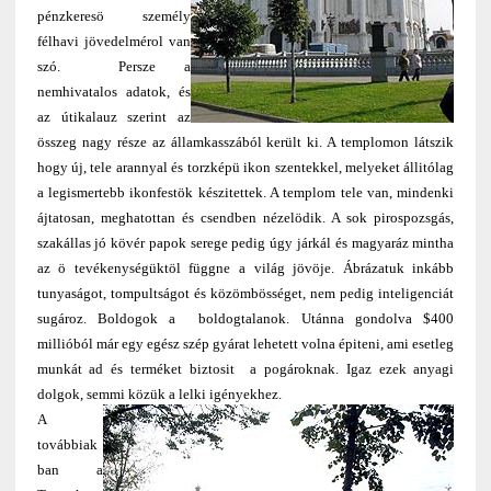
pénzkeresö személy
félhavi jövedelmérol van
szó. Persze a
nemhivatalos adatok, és
az útikalauz szerint az
összeg nagy része az államkasszából került ki. A templomon látszik
hogy új, tele arannyal és torzképü ikon szentekkel, melyeket állitólag
a legismertebb ikonfestök készitettek. A templom tele van, mindenki
ájtatosan, meghatottan és csendben nézelödik. A sok pirospozsgás,
szakállas jó kövér papok serege pedig úgy járkál és magyaráz mintha
az ö tevékenységüktöl függne a világ jövöje. Ábrázatuk inkább
tunyaságot, tompultságot és közömbösséget, nem pedig inteligenciát
sugároz. Boldogok a boldogtalanok. Utánna gondolva $400
millióból már egy egész szép gyárat lehetett volna épiteni, ami esetleg
munkát ad és terméket biztosit a pogároknak. Igaz ezek anyagi
dolgok, semmi közük a lelki igényekhez.
A
továbbiak
ban a