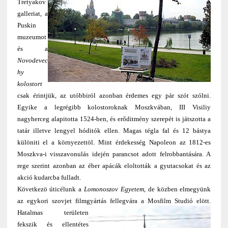
Tretyakov
galleriat, a
Puskin
muzeumot
és a
Novodevec
hy
kolostort
csak érintjük, az utóbbiról azonban érdemes egy pár szót szólni.
Egyike a legrégibb kolostoroknak Moszkvában, III Visiliy
nagyherceg alapitotta 1524-ben, és erőditmény szerepét is játszotta a
tatár illetve lengyel hóditók ellen. Magas tégla fal és 12 bástya
különiti el a környezettöl. Mint érdekesség Napoleon az 1812-es
Moszkva-i visszavonulás idején parancsot adott felrobbantására. A
rege szerint azonban az éber apácák eloltották a gyutacsokat és az
akció kudarcba fulladt.
Következö úticélunk a
Lomonoszov Egyetem
, de közben elmegyünk
az egykori szovjet filmgyártás fellegvára a Mosfilm Studió elött
.
Hatalmas területen
fekszik és ellentétes