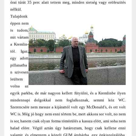
órai túrát 35 perc alatt tettem meg, minden sietség vagy eröfeszités
nélkül.
Tulajdonk
éppen nem
is tudom,
mit vártam
a Kremlin-
töl. Igaz,
egy adott
pillanatba
n szivesen
leültem
volna az
egyik parkba, de már nagyon kellett fütyülni, és a Kremlinbe ilyen
mindennapi dolgokkal nem foglalkoznak, semmi köz WC.
Szerencsére nem messze a kijárattól volt egy McDonald’s, és ott volt
WC is. Még jó hogy nem enni tértem be, mert akkora sor volt, no nem
is sor, hanem csak olyan forma tömörülés a kassza elött, ami soha nem
halad elöre. Végül aztán úgy határoztam, hogy csak kellene enni
valamit, és elmentem a közeli GUM áruházba, egy önkiszolgálóba.