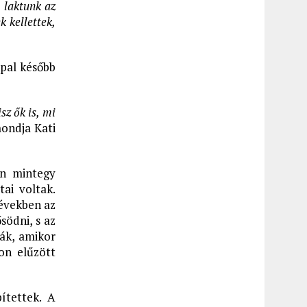
 laktunk az
 kellettek,
ppal később
sz ők is, mi
ondja Kati
én mintegy
ai voltak.
 években az
södni, s az
ák, amikor
on elűzött
ítettek. A