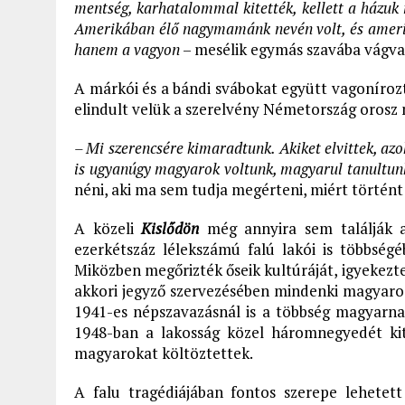
mentség, karhatalommal kitették, kellett a házuk
Amerikában élő nagymamánk nevén volt, és amerik
hanem a vagyon
– mesélik egymás szavába vágva
A márkói és a bándi svábokat együtt vagoníroz
elindult velük a szerelvény Németország orosz 
– Mi szerencsére kimaradtunk. Akiket elvittek, azo
is ugyanúgy magyarok voltunk, magyarul tanultunk
néni, aki ma sem tudja megérteni, miért történt
A közeli
Kislődön
még annyira sem találják a
ezerkétszáz lélekszámú falú lakói is többség
Miközben megőrizték őseik kultúráját, igyekezt
akkori jegyző szervezésében mindenki magyaros
1941-es népszavazásnál is a többség magyarna
1948-ban a lakosság közel háromnegyedét kit
magyarokat költöztettek.
A falu tragédiájában fontos szerepe lehetett