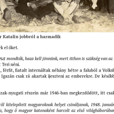
r Katalin jobbról a harmadik
k el őket.
zt mondták, haza kell jönnünk, mert itthon is szükség van az
 Teri néni.
férfit, fiatalt internáltak néhány hétre a faluból a Volk
. Igazán csak rá akartak ijeszteni az emberekre. De késő
észak-nyugati részein már 1946-ban megkezdődött, itt csa
kről kitelepített magyaroknak helyet csináljanak, 1948. janu
a, hogy ő magyar katonaként harcolt az első világháborúba