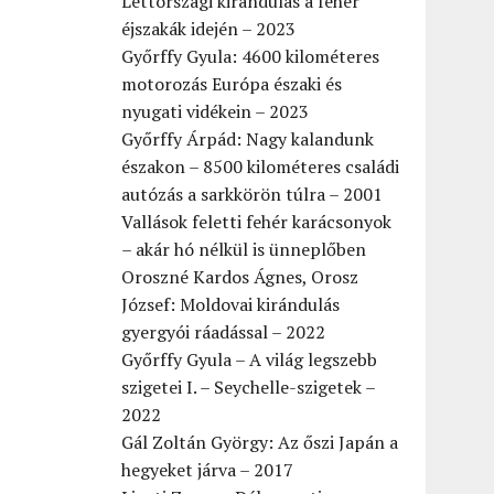
Lettországi kirándulás a fehér
éjszakák idején – 2023
Győrffy Gyula: 4600 kilométeres
motorozás Európa északi és
nyugati vidékein – 2023
Győrffy Árpád: Nagy kalandunk
északon – 8500 kilométeres családi
autózás a sarkkörön túlra – 2001
Vallások feletti fehér karácsonyok
– akár hó nélkül is ünneplőben
Oroszné Kardos Ágnes, Orosz
József: Moldovai kirándulás
gyergyói ráadással – 2022
Győrffy Gyula – A világ legszebb
szigetei I. – Seychelle-szigetek –
2022
Gál Zoltán György: Az őszi Japán a
hegyeket járva – 2017