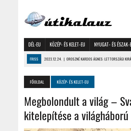
DÉL-EU
KÖZÉP- ÉS KELET-EU
NYUGAT- ÉS ÉSZAK-
FRISS
2023.12.24.
|
OROSZNÉ KARDOS ÁGNES: LETTORSZÁGI KIRÁN
2023.12.09.
|
GYŐRFFY GYULA: 4600 KILOMÉTERES MOTOROZÁS EURÓPA
2023.11.17.
|
GYŐRFFY ÁRPÁD: NAGY KALANDUNK ÉSZAKON – 8500 KIL
FŐOLDAL
KÖZÉP- ÉS KELET-EU
2022.12.21.
|
VALLÁSOK FELETTI FEHÉR KARÁCSONYOK – AKÁR HÓ NÉL
Megbolondult a világ – Sv
2022.12.11.
|
OROSZNÉ KARDOS ÁGNES, OROSZ JÓZSEF: MOLDOVAI KI
2022.03.08.
|
GYŐRFFY GYULA – A VILÁG LEGSZEBB SZIGETEI I. – SEY
kitelepítése a világháború
2022.02.26.
|
GÁL ZOLTÁN GYÖRGY: AZ ŐSZI JAPÁN A HEGYEKET JÁRVA
2022.02.24.
|
LIGETI ZSUZSA: DÉLNYUGATI SZOMSZÉDOLÁS – HORVÁ