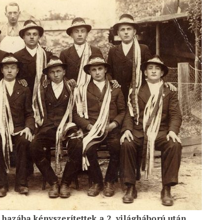
 ORSZÁGÁBAN – IZLAND – 2018
OK SZÁMÁRA 2026-BAN
j hazába kényszerítettek a 2. világháború után