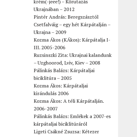
krém(-jeee!) – Körutazás
Ukrajnában – 2012
Pintér András: Beregszásztól
Csetfalváig – egy hét Kárpátalján –
Ukrajna – 2009
Kozma Ákos (KÁkos): Kárpátalja I-
III. 2005-2006
Ruzsinszki Zita: Ukrajnai kalandunk
– Uzghoorod, Lviv, Kiev – 2008
Pálinkás Balázs: Kárpátaljai
biciklitúra – 2005
Kozma Ákos: Kárpátaljai
kirándulás 2006
Kozma Ákos: A téli Kárpátalján.
2006-2007
Pálinkás Balázs: Emlékek a 2007-es
kárpátaljai biciklitúráról
Ligeti Csákné Zsuzsa: Kétezer