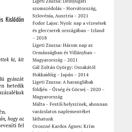
Ligeti Zsuzsa: Délnyugati
szomszédolás – Horvátország,
Szlovénia, Ausztria – 2021
és Kislődön
Fodor Lajos: Nyolc nap a vízesések
és gleccserek országában – Izland
– 2018
Ligeti Zsuzsa: Három nap az
Ormánságban és Villányban –
tek ki, kit
Magyarország – 2021
Gál Zoltán György: Oszakától
Hokkaidóig – Japán – 2014
lú gyászát
Ligeti Zsuzsa: A haranglábak
en hetedik
földjén – Őrség és Göcsej – 2020 –
százalékuk
Magyarország
Málta – Festői helyszínek, ahonnan
varázslatos naplementéket
én.
án, hogy az
láthatunk
eveníti fel
Oroszné Kardos Ágnes: Krím