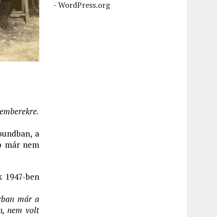
-
WordPress.org
 emberekre.
sbundban, a
bb már nem
k 1947-ben
árban már a
n, nem volt