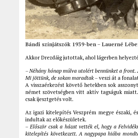
Bándi színjátszók 1939-ben – Lauerné Lébe
Akkor Drezdáig jutottak, ahol lágerben helyezté
– Néhány hónap múlva utolért bennünket a front. A
Mi jöttünk, de sokan maradtak –
veszi át a fonalat
A visszaérkezést követő hetekben sok asszonyt, 
német szövetségben vitt aktív tagságuk miatt
csak ijesztgetés volt.
Az igazi kitelepítés Veszprém megye északi, 
indultak az előkészületek.
–
Először csak a házat vették el, hogy a Felvidé
kitelepítés következett. A nagypapa hiába mondt