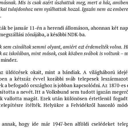
 másnak. Mis is csak azért úszhattuk meg, mert a ház, amiben
ai tulajdonhoz nem nyúlhattak hozzá. Igazán nem az emberek
.
ták be január 11-én a herendi állomáson, ahonnan két na
megszállási zónájába, a későbbi NDK-ba.
k sem csináltak semmi olyant, amiért ezt érdemelték volna. Hi
 az iskolában, mint mások, csak közben svábok is voltunk
– m
 mindez.
z üldözések okait, mint a bándiak. A világháború idej
ében a kétszáz évvel korábbi sváb telepesek leszármazott
ek a befogadó országhoz is jobban kapcsolódni. Az 1870-es
ította a nevét. Itt a Volksbund sem tudott igazán megerő
k vallotta magát. Ezek után különösen értetlenül fogadt
elepítésre ítélték. Helyükre a Felvidékről hasonló mód
 annak, hogy ide már 1947-ben alföldi cselédeket telep