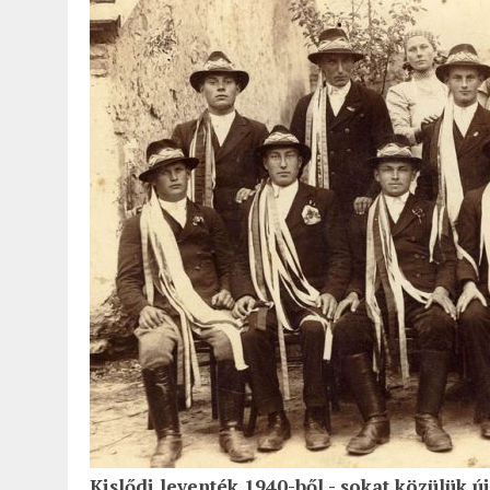
2022.02.12.
|
FODOR LAJOS: NYOLC NAP A VÍZESÉSEK ÉS GLECCSEREK
2026.04.01.
|
EURÓPA LEGFONTOSABB VÁROSAI A DIGITÁLIS NOMÁD
Kislődi leventék 1940-ből - sokat közülük ú