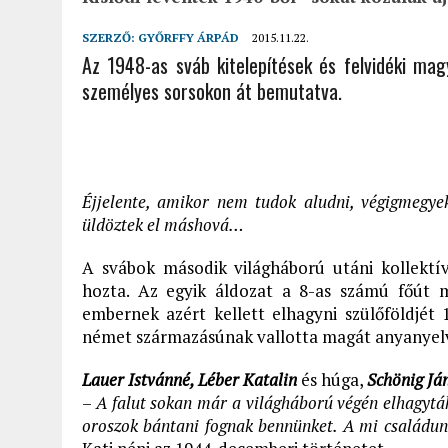
SZERZŐ:
GYŐRFFY ÁRPÁD
2015.11.22.
Az 1948-as sváb kitelepítések és felvidéki mag
személyes sorsokon át bemutatva.
Éjjelente, amikor nem tudok aludni, végigmegyek
üldöztek el máshová…
A svábok második világháború utáni kollektí
hozta. Az egyik áldozat a 8-as számú főút m
embernek azért kellett elhagyni szülőföldjét
német származásúnak vallotta magát anyanyelve 
Lauer Istvánné, Léber Katalin
és húga,
Schönig Já
–
A falut sokan már a világháború végén elhagytá
oroszok bántani fognak bennünket. A mi családunk 