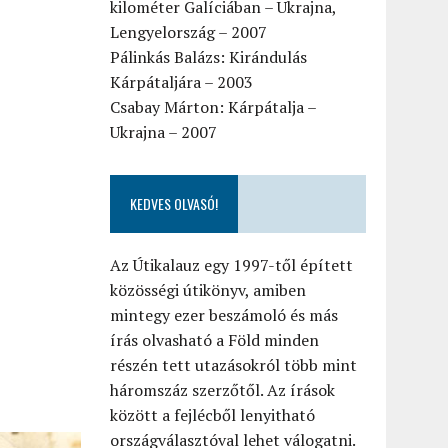
kilométer Galíciában – Ukrajna,
Lengyelország – 2007
Pálinkás Balázs: Kirándulás
Kárpátaljára – 2003
Csabay Márton: Kárpátalja –
Ukrajna – 2007
KEDVES OLVASÓ!
Az Útikalauz egy 1997-től épített
közösségi útikönyv, amiben
mintegy ezer beszámoló és más
írás olvasható a Föld minden
részén tett utazásokról több mint
háromszáz szerzőtől. Az írások
között a fejlécből lenyitható
országválasztóval lehet válogatni.