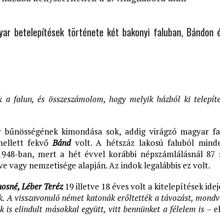
yar betelepítések története két bakonyi faluban, Bándon 
 a falun, és összeszámolom, hogy melyik házból ki telepítet
v bűnösségének kimondása sok, addig virágzó magyar fa
ellett fekvő
Bánd
volt. A hétszáz lakosú faluból mind
 1948-ban, mert a hét évvel korábbi népszámlálásnál 87 
vagy nemzetisége alapján. Az indok legalábbis ez volt.
nosné, Léber Teréz
19 illetve 18 éves volt a kitelepítések idej
k. A visszavonuló német katonák erőltették a távozást, mondv
is elindult másokkal együtt, vitt bennünket a félelem is
– el