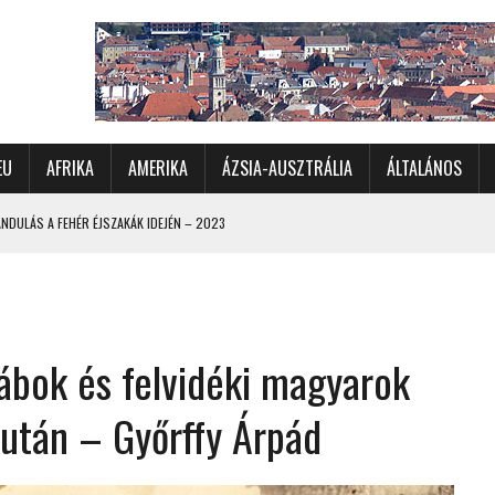
EU
AFRIKA
AMERIKA
ÁZSIA-AUSZTRÁLIA
ÁLTALÁNOS
DULÁS A FEHÉR ÉJSZAKÁK IDEJÉN – 2023
 ÉSZAKI ÉS NYUGATI VIDÉKEIN – 2023
OMÉTERES CSALÁDI AUTÓZÁS A SARKKÖRÖN TÚLRA – 2001
KÜL IS ÜNNEPLŐBEN
ábok és felvidéki magyarok
RÁNDULÁS GYERGYÓI RÁADÁSSAL – 2022
CHELLE-SZIGETEK – 2022
 után – Győrffy Árpád
 – 2017
TORSZÁG, SZLOVÉNIA, AUSZTRIA – 2021