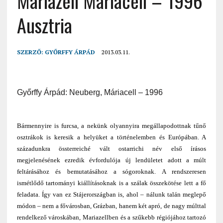
Mariazell Máriacell – 1996
Ausztria
SZERZŐ:
GYŐRFFY ÁRPÁD
2013.03.11.
Győrffy Árpád: Neuberg, Máriacell – 1996
Bármennyire is furcsa, a nekünk olyannyira megállapodottnak tűnő
osztrákok is keresik a helyüket a történelemben és Európában. A
századunkra össterreiché vált ostarrichi név első írásos
megjelenésének ezredik évfordulója új lendületet adott a múlt
feltárásához és bemutatásához a sógoroknak. A rendszeresen
ismétlődő tartományi kiállításoknak is a szálak összekötése lett a fő
feladata. Így van ez Stájerországban is, ahol – nálunk talán meglepő
módon – nem a fővárosban, Grázban, hanem két apró, de nagy múlttal
rendelkező városkában, Mariazellben és a szűkebb régiójához tartozó