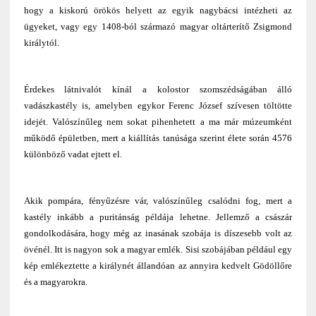
hogy a kiskorú örökös helyett az egyik nagybácsi intézheti az
ügyeket, vagy egy 1408-ból származó magyar oltárterítő Zsigmond
királytól.
Érdekes látnivalót kínál a kolostor szomszédságában álló
vadászkastély is, amelyben egykor Ferenc József szívesen töltötte
idejét. Valószínűleg nem sokat pihenhetett a ma már múzeumként
működő épületben, mert a kiállítás tanúsága szerint élete során 4576
különböző vadat ejtett el.
Akik pompára, fényűzésre vár, valószínűleg csalódni fog, mert a
kastély inkább a puritánság példája lehetne. Jellemző a császár
gondolkodására, hogy még az inasának szobája is díszesebb volt az
övénél. Itt is nagyon sok a magyar emlék. Sisi szobájában például egy
kép emlékeztette a királynét állandóan az annyira kedvelt Gödöllőre
és a magyarokra.