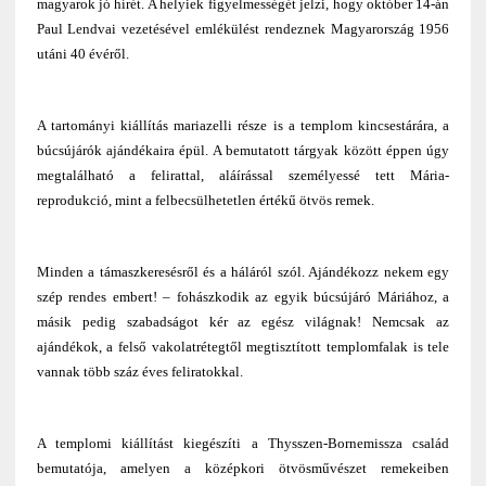
magyarok jó hírét. A helyiek figyelmességét jelzi, hogy október 14-án
Paul Lendvai vezetésével emlékülést rendeznek Magyarország 1956
utáni 40 évéről.
A tartományi kiállítás mariazelli része is a templom kincsestárára, a
búcsújárók ajándékaira épül. A bemutatott tárgyak között éppen úgy
megtalálható a felirattal, aláírással személyessé tett Mária-
reprodukció, mint a felbecsülhetetlen értékű ötvös remek.
Minden a támaszkeresésről és a háláról szól. Ajándékozz nekem egy
szép rendes embert! – fohászkodik az egyik búcsújáró Máriához, a
másik pedig szabadságot kér az egész világnak! Nemcsak az
ajándékok, a felső vakolatrétegtől megtisztított templomfalak is tele
vannak több száz éves feliratokkal.
A templomi kiállítást kiegészíti a Thysszen-Bornemissza család
bemutatója, amelyen a középkori ötvösművészet remekeiben