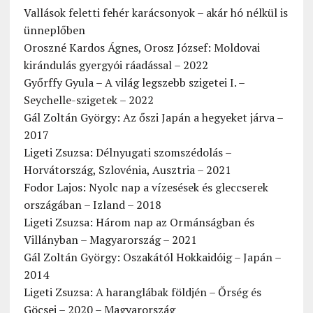
Vallások feletti fehér karácsonyok – akár hó nélkül is
ünneplőben
Oroszné Kardos Ágnes, Orosz József: Moldovai
kirándulás gyergyói ráadással – 2022
Győrffy Gyula – A világ legszebb szigetei I. –
Seychelle-szigetek – 2022
Gál Zoltán György: Az őszi Japán a hegyeket járva –
2017
Ligeti Zsuzsa: Délnyugati szomszédolás –
Horvátország, Szlovénia, Ausztria – 2021
Fodor Lajos: Nyolc nap a vízesések és gleccserek
országában – Izland – 2018
Ligeti Zsuzsa: Három nap az Ormánságban és
Villányban – Magyarország – 2021
Gál Zoltán György: Oszakától Hokkaidóig – Japán –
2014
Ligeti Zsuzsa: A haranglábak földjén – Őrség és
Göcsej – 2020 – Magyarország