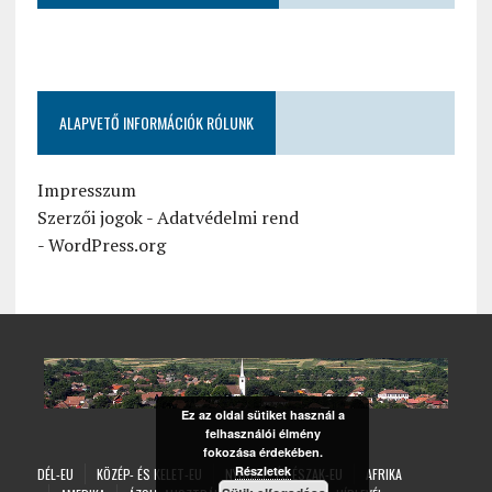
ALAPVETŐ INFORMÁCIÓK RÓLUNK
Impresszum
Szerzői jogok
-
Adatvédelmi rend
-
WordPress.org
Ez az oldal sütiket használ a
felhasználói élmény
fokozása érdekében.
Részletek
DÉL-EU
KÖZÉP- ÉS KELET-EU
NYUGAT- ÉS ÉSZAK-EU
AFRIKA