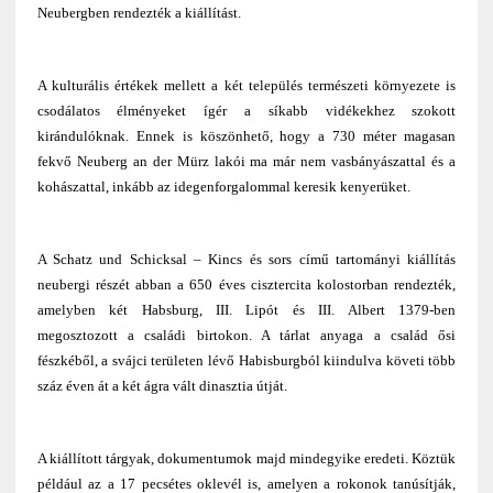
Neubergben rendezték a kiállítást.
A kulturális értékek mellett a két település természeti környezete is
csodálatos élményeket ígér a síkabb vidékekhez szokott
kirándulóknak. Ennek is köszönhető, hogy a 730 méter magasan
fekvő Neuberg an der Mürz lakói ma már nem vasbányászattal és a
kohászattal, inkább az idegenforgalommal keresik kenyerüket.
A Schatz und Schicksal – Kincs és sors című tartományi kiállítás
neubergi részét abban a 650 éves cisztercita kolostorban rendezték,
amelyben két Habsburg, III. Lipót és III. Albert 1379-ben
megosztozott a családi birtokon. A tárlat anyaga a család ősi
fészkéből, a svájci területen lévő Habisburgból kiindulva követi több
száz éven át a két ágra vált dinasztia útját.
A kiállított tárgyak, dokumentumok majd mindegyike eredeti. Köztük
például az a 17 pecsétes oklevél is, amelyen a rokonok tanúsítják,