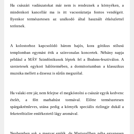
Ha császári vadászatokat már nem is rendeznek a környéken, a
mindenkori kancellár ma is itt vacsoráztatja fontos vendégeit.
Ilyenkor természetesen az uralkodó által használt étkészlettel
terítenek.
A kolostorhoz kapcsolódó három hajós, kora gótikus stílusú
templomban egymást érik a színvonalas koncertek. Néhány napja
például a MÁV Szimfónikusok léptek fel a Brahms-fesztiválon. A
szerzetesek egykori hálótermében, a dormitoriumban a klasszikus
muzsika mellett a dzsessz is sűrűn megszólal.
Ha valaki erre jár, nem felejtse el megkóstolni a császár egyik kedvenc
ételét, a főtt marhahúst tormával. Előtte természetesen
spárgakrémleves, utána pedig a környék speciális rizlingje dukál a
feketeribizlire emlékeztető lágy aromával.
Neubergben sok a magyar emlék, de Mariazellben néha egyenesen