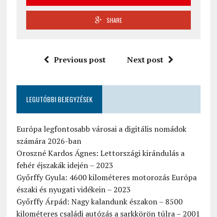
SHARE
Previous post
Next post
LEGUTÓBBI BEJEGYZÉSEK
Európa legfontosabb városai a digitális nomádok
számára 2026-ban
Oroszné Kardos Ágnes: Lettországi kirándulás a
fehér éjszakák idején – 2023
Győrffy Gyula: 4600 kilométeres motorozás Európa
északi és nyugati vidékein – 2023
Győrffy Árpád: Nagy kalandunk északon – 8500
kilométeres családi autózás a sarkkörön túlra – 2001