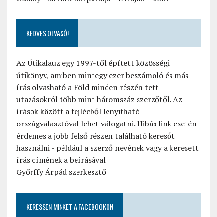
KEDVES OLVASÓ!
Az Útikalauz egy 1997-től épített közösségi
útikönyv, amiben mintegy ezer beszámoló és más
írás olvasható a Föld minden részén tett
utazásokról több mint háromszáz szerzőtől. Az
írások között a fejlécből lenyitható
országválasztóval lehet válogatni. Hibás link esetén
érdemes a jobb felső részen található keresőt
használni - például a szerző nevének vagy a keresett
írás címének a beírásával
Győrffy Árpád szerkesztő
KERESSEN MINKET A FACEBOOKON