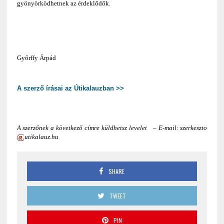
gyönyörködhetnek az érdeklődők.
Győrffy Árpád
A szerző írásai az Útikalauzban >>
A szerzőnek a következő címre küldhetsz levelet – E-mail: szerkeszto
utikalauz.hu
SHARE
TWEET
PIN