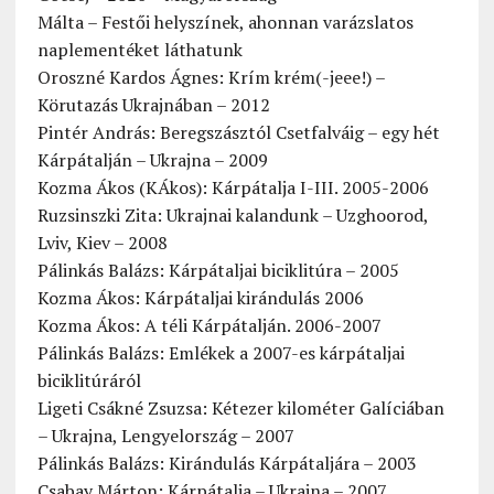
Málta – Festői helyszínek, ahonnan varázslatos
naplementéket láthatunk
Oroszné Kardos Ágnes: Krím krém(-jeee!) –
Körutazás Ukrajnában – 2012
Pintér András: Beregszásztól Csetfalváig – egy hét
Kárpátalján – Ukrajna – 2009
Kozma Ákos (KÁkos): Kárpátalja I-III. 2005-2006
Ruzsinszki Zita: Ukrajnai kalandunk – Uzghoorod,
Lviv, Kiev – 2008
Pálinkás Balázs: Kárpátaljai biciklitúra – 2005
Kozma Ákos: Kárpátaljai kirándulás 2006
Kozma Ákos: A téli Kárpátalján. 2006-2007
Pálinkás Balázs: Emlékek a 2007-es kárpátaljai
biciklitúráról
Ligeti Csákné Zsuzsa: Kétezer kilométer Galíciában
– Ukrajna, Lengyelország – 2007
Pálinkás Balázs: Kirándulás Kárpátaljára – 2003
Csabay Márton: Kárpátalja – Ukrajna – 2007