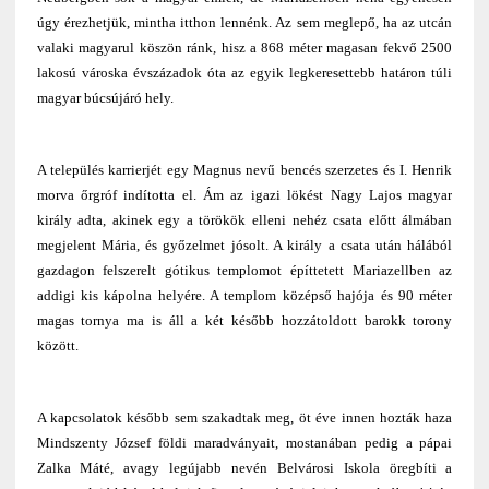
úgy érezhetjük, mintha itthon lennénk. Az sem meglepő, ha az utcán
valaki magyarul köszön ránk, hisz a 868 méter magasan fekvő 2500
lakosú városka évszázadok óta az egyik legkeresettebb határon túli
magyar búcsújáró hely.
A település karrierjét egy Magnus nevű bencés szerzetes és I. Henrik
morva őrgróf indította el. Ám az igazi lökést Nagy Lajos magyar
király adta, akinek egy a törökök elleni nehéz csata előtt álmában
megjelent Mária, és győzelmet jósolt. A király a csata után hálából
gazdagon felszerelt gótikus templomot építtetett Mariazellben az
addigi kis kápolna helyére. A templom középső hajója és 90 méter
magas tornya ma is áll a két később hozzátoldott barokk torony
között.
A kapcsolatok később sem szakadtak meg, öt éve innen hozták haza
Mindszenty József földi maradványait, mostanában pedig a pápai
Zalka Máté, avagy legújabb nevén Belvárosi Iskola öregbíti a