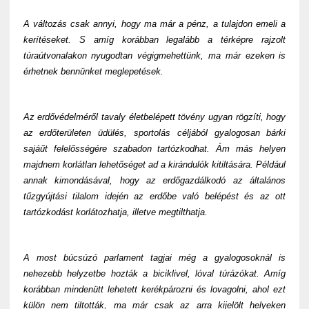
A változás csak annyi, hogy ma már a pénz, a tulajdon emeli a
kerítéseket. S amíg korábban legalább a térképre rajzolt
túraútvonalakon nyugodtan végigmehettünk, ma már ezeken is
érhetnek bennünket meglepetések.
Az erdővédelméről tavaly életbelépett tövény ugyan rögzíti, hogy
az erdőterületen üdülés, sportolás céljából gyalogosan bárki
sajáűt felelősségére szabadon tartózkodhat. Ám más helyen
majdnem korlátlan lehetőséget ad a kirándulók kitiltására. Például
annak kimondásával, hogy az erdőgazdálkodó az általános
tűzgyújtási tilalom idején az erdőbe való belépést és az ott
tartózkodást korlátozhatja, illetve megtilthatja.
A most búcsúzó parlament tagjai még a gyalogosoknál is
nehezebb helyzetbe hozták a biciklivel, lóval túrázókat. Amíg
korábban mindenütt lehetett kerékpározni és lovagolni, ahol ezt
külön nem tiltották, ma már csak az arra kijelölt helyeken