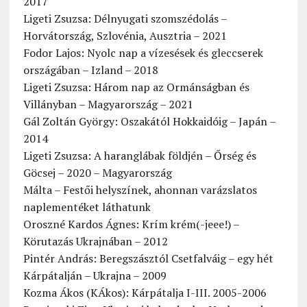
2017
Ligeti Zsuzsa: Délnyugati szomszédolás –
Horvátország, Szlovénia, Ausztria – 2021
Fodor Lajos: Nyolc nap a vízesések és gleccserek
országában – Izland – 2018
Ligeti Zsuzsa: Három nap az Ormánságban és
Villányban – Magyarország – 2021
Gál Zoltán György: Oszakától Hokkaidóig – Japán –
2014
Ligeti Zsuzsa: A haranglábak földjén – Őrség és
Göcsej – 2020 – Magyarország
Málta – Festői helyszínek, ahonnan varázslatos
naplementéket láthatunk
Oroszné Kardos Ágnes: Krím krém(-jeee!) –
Körutazás Ukrajnában – 2012
Pintér András: Beregszásztól Csetfalváig – egy hét
Kárpátalján – Ukrajna – 2009
Kozma Ákos (KÁkos): Kárpátalja I-III. 2005-2006