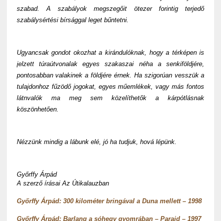
szabad. A szabályok megszegőit ötezer forintig terjedő
szabálysértési bírsággal leget bűntetni.
Ugyancsak gondot okozhat a kirándulóknak, hogy a térképen is
jelzett túraútvonalak egyes szakaszai néha a senkiföldjére,
pontosabban valakinek a földjére érnek. Ha szigorúan vesszük a
tulajdonhoz fűzödő jogokat, egyes műemlékek, vagy más fontos
látnvalók ma meg sem közelíthetők a kárpótlásnak
köszönhetően.
Nézzünk mindig a lábunk elé, jó ha tudjuk, hová lépünk.
Győrffy Árpád
A szerző írásai Az Útikalauzban
Győrffy Árpád: 300 kilométer bringával a Duna mellett – 1998
Győrffy Árpád: Barlang a sóhegy gyomrában – Parajd – 1997