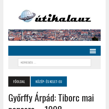
FŐOLDAL
KÖZÉP- ÉS KELET-EU
Győrffy Árpád: Tiborc mai