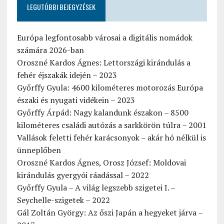
LEGUTÓBBI BEJEGYZÉSEK
Európa legfontosabb városai a digitális nomádok
számára 2026-ban
Oroszné Kardos Ágnes: Lettországi kirándulás a
fehér éjszakák idején – 2023
Győrffy Gyula: 4600 kilométeres motorozás Európa
északi és nyugati vidékein – 2023
Győrffy Árpád: Nagy kalandunk északon – 8500
kilométeres családi autózás a sarkkörön túlra – 2001
Vallások feletti fehér karácsonyok – akár hó nélkül is
ünneplőben
Oroszné Kardos Ágnes, Orosz József: Moldovai
kirándulás gyergyói ráadással – 2022
Győrffy Gyula – A világ legszebb szigetei I. –
Seychelle-szigetek – 2022
Gál Zoltán György: Az őszi Japán a hegyeket járva –