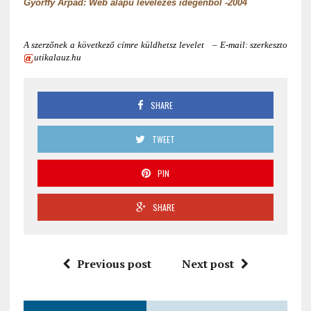
Győrffy Árpád: Web alapú levelezés idegenből -2004
A szerzőnek a következő címre küldhetsz levelet – E-mail: szerkeszto
utikalauz.hu
SHARE
TWEET
PIN
SHARE
Previous post
Next post