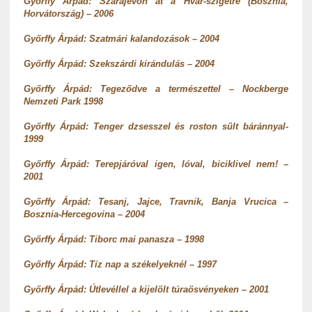
Győrffy Árpád: Szarajevón át a Hvar-szigetre (Bosznia,
Horvátország) – 2006
Győrffy Árpád: Szatmári kalandozások – 2004
Győrffy Árpád: Szekszárdi kirándulás – 2004
Győrffy Árpád: Tegeződve a természettel – Nockberge
Nemzeti Park 1998
Győrffy Árpád: Tenger dzsesszel és roston sült báránnyal-
1999
Győrffy Árpád: Terepjáróval igen, lóval, biciklivel nem! –
2001
Győrffy Árpád: Tesanj, Jajce, Travnik, Banja Vrucica –
Bosznia-Hercegovina – 2004
Győrffy Árpád: Tiborc mai panasza – 1998
Győrffy Árpád: Tíz nap a székelyeknél – 1997
Győrffy Árpád: Útlevéllel a kijelölt túraösvényeken – 2001