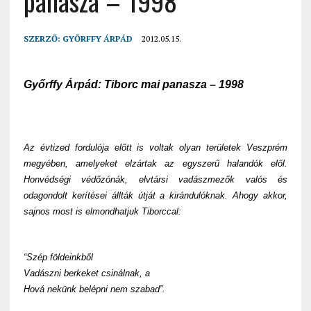
panasza – 1998
SZERZŐ:
GYŐRFFY ÁRPÁD
2012.05.15.
Győrffy Árpád: Tiborc mai panasza
–
1998
Az évtized fordulója előtt is voltak olyan területek Veszprém
megyében, amelyeket elzártak az egyszerű halandók elől.
Honvédségi védőzónák, elvtársi vadászmezők valós és
odagondolt kerítései állták útját a kirándulóknak.
Ahogy akkor,
sajnos most is elmondhatjuk Tiborccal:
“Szép földeinkből
Vadászni berkeket csinálnak, a
Hová nekünk belépni nem szabad”.