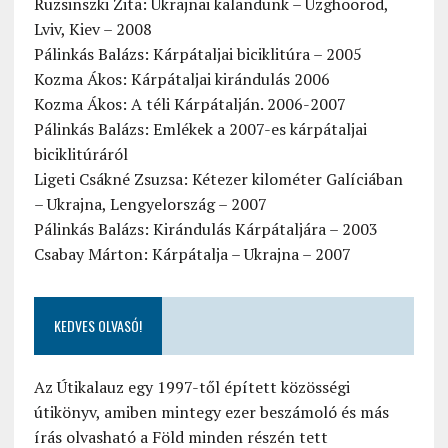
Ruzsinszki Zita: Ukrajnai kalandunk – Uzghoorod,
Lviv, Kiev – 2008
Pálinkás Balázs: Kárpátaljai biciklitúra – 2005
Kozma Ákos: Kárpátaljai kirándulás 2006
Kozma Ákos: A téli Kárpátalján. 2006-2007
Pálinkás Balázs: Emlékek a 2007-es kárpátaljai
biciklitúráról
Ligeti Csákné Zsuzsa: Kétezer kilométer Galíciában
– Ukrajna, Lengyelország – 2007
Pálinkás Balázs: Kirándulás Kárpátaljára – 2003
Csabay Márton: Kárpátalja – Ukrajna – 2007
KEDVES OLVASÓ!
Az Útikalauz egy 1997-től épített közösségi
útikönyv, amiben mintegy ezer beszámoló és más
írás olvasható a Föld minden részén tett