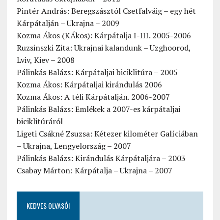
Pintér András: Beregszásztól Csetfalváig – egy hét
Kárpátalján – Ukrajna – 2009
Kozma Ákos (KÁkos): Kárpátalja I-III. 2005-2006
Ruzsinszki Zita: Ukrajnai kalandunk – Uzghoorod,
Lviv, Kiev – 2008
Pálinkás Balázs: Kárpátaljai biciklitúra – 2005
Kozma Ákos: Kárpátaljai kirándulás 2006
Kozma Ákos: A téli Kárpátalján. 2006-2007
Pálinkás Balázs: Emlékek a 2007-es kárpátaljai
biciklitúráról
Ligeti Csákné Zsuzsa: Kétezer kilométer Galíciában
– Ukrajna, Lengyelország – 2007
Pálinkás Balázs: Kirándulás Kárpátaljára – 2003
Csabay Márton: Kárpátalja – Ukrajna – 2007
KEDVES OLVASÓ!