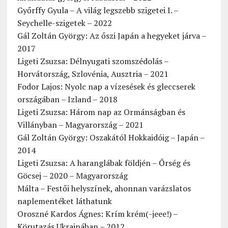
Győrffy Gyula – A világ legszebb szigetei I. –
Seychelle-szigetek – 2022
Gál Zoltán György: Az őszi Japán a hegyeket járva –
2017
Ligeti Zsuzsa: Délnyugati szomszédolás –
Horvátország, Szlovénia, Ausztria – 2021
Fodor Lajos: Nyolc nap a vízesések és gleccserek
országában – Izland – 2018
Ligeti Zsuzsa: Három nap az Ormánságban és
Villányban – Magyarország – 2021
Gál Zoltán György: Oszakától Hokkaidóig – Japán –
2014
Ligeti Zsuzsa: A haranglábak földjén – Őrség és
Göcsej – 2020 – Magyarország
Málta – Festői helyszínek, ahonnan varázslatos
naplementéket láthatunk
Oroszné Kardos Ágnes: Krím krém(-jeee!) –
Körutazás Ukrajnában – 2012