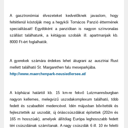
A gasztronómiai élvezeteket kedvelőknek javaslom, hogy
feltétlenül kóstolják meg a hegykői Tornácos Panzió éttermének
specialitásait! Egyébként a panzióban is nagyon színvonalas
szállást találhatunk, a kétágyas szobáik ill. apartmanjaik kb.
8000 Ft-ért foglalhatók.
A gyerekek számára érdekes lehet átugrani az ausztriai Rust
mellett található St. Margarethen falu meseparkjába.
http://www.maerchenpark-neusiedlersee.at/
A kópházai határtól kb. 15 km-re fekvő Lutzmannsburgban
nagyon kellemes, melegvizű uszodakomplexum található, több
fedett és szabadtéri medencével. Idén májusban bővítették és
fejlesztették az uszodát, új óriáscsúszdákat építettek (202m és
165 m hosszúak), amelyek állítólag Európa leghosszabb fedett
téri csúszdáinak számítanak. A nagy csúszdák 6 ill. 10 év feletti