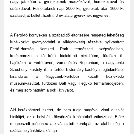
nagy játszótér a gyerekeknek mászókával, homokozóval és
csúszdával. Felnőtteknek napi 2000 Ft, gyerekek után 1600 Ft
szállásdíjat kellett fizetni, 3 év alatti gyereknek ingyenes.
A Fertő-tó környékén a szabadidő eltöltésére rengeteg lehetőség
kínálkozik: gyönyörködni a világörökség részévé nyilvánított
Fertő-Hanság Nemzeti Park természeti szépségeiben,
kerékpározni a tó körül kialakított bicikliúton, fürdőzni ill.
hajókázni a Fertő-tavon, városnézés Sopronban, a nagycenki
Széchenyi-kastély ill. a fertődi Esterházy-kastély megtekintése,
kirándulás a Nagycenk-Fertőboz között közlekedő
múzeumvasúttal, fürdőzés Balf vagy Hegykő termálfürdőjében,
és még sorolhatnám a sok látnivalót.
Aki kerékpározni szeret, de nem tudja magával vinni a saját
biciklijét, az a helybéli kölcsönzők kínálatából választhat. Előre
megbeszélt időpontra a kiválasztott kerékpárt az alábbi cég a
szálláshelyünkhöz szállítja: