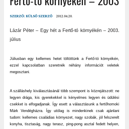
Fertő-tó környékén – 2003
SZERZŐ:
KÜLSŐ SZERZŐ
2012.04.20.
Lázár Péter – Egy hét a Fertő-tó környékén – 2003.
július
Júliusban egy kellemes hetet töltöttünk a Fertő-tó környékén,
ezzel kapcsolatban szeretnék néhány információt veletek
megosztani.
A szálláshely kiválasztásánál több szempont is közrejátszott: ne
legyen drága, kis gyerekekkel is kényelmes legyen és üdülési
csekket is elfogadjanak. Így esett a választásunk a fertőhomoki
Márk Vendégházra. Így utólag is mindenkinek csak ajánlani
tudom: kellemes családias környezet, nagy szobák, jól felszerelt
konyha, tisztaság, nagy terasz, ping-pong asztal fedett helyen,