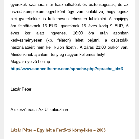
gyerekek számára már használhatóak és biztonságosak, de az
uszodakomplexum egyébként úgy van kialakítva, hogy egész
pici gyerekekkel is kellemesen lehessen lubickolni. A napijegy
ára felnőtteknek 16 EUR, gyereknek 15 éves korig 9 EUR, 6
éves kor alatt ingyenes. 16:00 óra után azonban
kedvezményesen (kb. féláron) lehet bejutni, a csúszdák
használatáért nem kell külön fizetni. A zárás 21:00 órakor van.
Mindenkinek ajánlom, tényleg nagyon kellemes hely!
Magyar nyelvű honlap:
http://www.sonnentherme.com/sprache.php?sprache_id=3
Lázár Péter
A szerző írásai Az Útikalauzban
Lázár Péter – Egy hét a Fertő-tó környékén – 2003