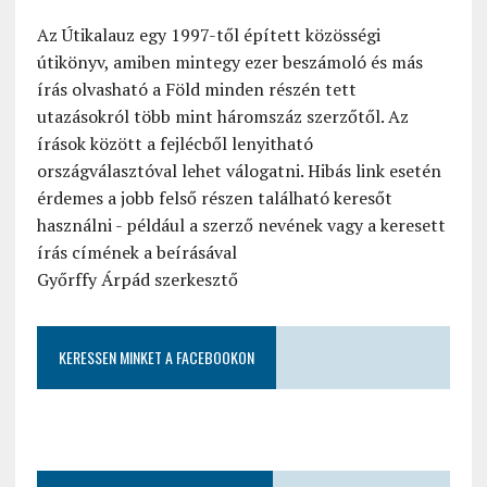
Az Útikalauz egy 1997-től épített közösségi
útikönyv, amiben mintegy ezer beszámoló és más
írás olvasható a Föld minden részén tett
utazásokról több mint háromszáz szerzőtől. Az
írások között a fejlécből lenyitható
országválasztóval lehet válogatni. Hibás link esetén
érdemes a jobb felső részen található keresőt
használni - például a szerző nevének vagy a keresett
írás címének a beírásával
Győrffy Árpád szerkesztő
KERESSEN MINKET A FACEBOOKON