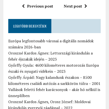
Previous post
Next post
LEGUTÓBBI BEJEGYZÉSEK
Európa legfontosabb városai a digitális nomádok
számára 2026-ban
Oroszné Kardos Ágnes: Lettországi kirándulás a
fehér éjszakák idején – 2023
Győrffy Gyula: 4600 kilométeres motorozás Európa
északi és nyugati vidékein – 2023
Győrffy Árpád: Nagy kalandunk északon – 8500
kilométeres családi autózás a sarkkörön túlra – 2001
Vallások feletti fehér karácsonyok – akár hó nélkül is
ünneplőben
Oroszné Kardos Ágnes, Orosz József: Moldovai
kirándulás gyergyói ráadással – 2022