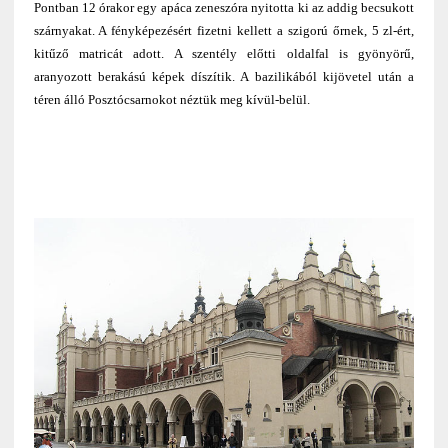
Pontban 12 órakor egy apáca zeneszóra nyitotta ki az addig becsukott
szárnyakat. A fényképezésért fizetni kellett a szigorú őrnek, 5 zl-ért,
kitűző matricát adott. A szentély előtti oldalfal is gyönyörű,
aranyozott berakású képek díszítik. A bazilikából kijövetel után a
téren álló Posztócsarnokot néztük meg kívül-belül.