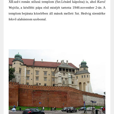
XII.szd-i román stílusú templom (Szt.Lénárd kápolna) is, ahol
Karol
Wojtila
, a későbbi pápa első miséjét tartotta 1946.november 2-án. A
templom bejárata közelében áll mások mellett Szt. Hedvig síremléke
fekvő alabástrom szoborral.