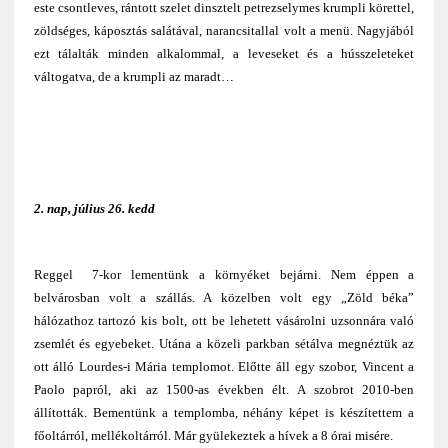
este csontleves, rántott szelet dinsztelt petrezselymes krumpli körettel,
zöldséges, káposztás salátával, narancsitallal volt a menü. Nagyjából
ezt tálalták minden alkalommal, a leveseket és a hússzeleteket
váltogatva, de a krumpli az maradt…
2. nap, július 26. kedd
Reggel 7-kor lementünk a környéket bejárni. Nem éppen a
belvárosban volt a szállás. A közelben volt egy „Zöld béka”
hálózathoz tartozó kis bolt, ott be lehetett vásárolni uzsonnára való
zsemlét és egyebeket. Utána a közeli parkban sétálva megnéztük az
ott álló Lourdes-i Mária templomot. Előtte áll egy szobor, Vincent a
Paolo papról, aki az 1500-as években élt. A szobrot 2010-ben
állították. Bementünk a templomba, néhány képet is készítettem a
főoltárról, mellékoltárról. Már gyülekeztek a hívek a 8 órai misére.