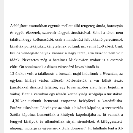
A felújított csarnokban egymás mellett álló rengeteg áruda, borostyán
és egyéb ékszerek, szuvenír tárgyak árusításával. Sehol a téren nem
találtunk egy kolbászsütőt, csak a mindenütt felbukkanó perecárusok
kínálták portékájukat, kénytelenek voltunk azt venni 1,50 zl-ért. Csak
kiülős vendéglátóhelyek vannak a nagy téren, arra viszont nem volt
időnk. Nevezetes még a hatalmas Mickiewicz szobor is a csarnok
előtt. Ott sorakoznak a díszes városnéző lovas hintók is.
13 órakor volt a találkozás a busszal, majd indultunk a
Wawelbe
, az
egykori királyi várba. Először körbenéztük a vár külső részét
(zászlókkal díszített feljárón, egy lovas szobor alatt lehet bejutni a
várba). Bent a várudvar egy részén kerthelyiség szolgálja a turistákat.
14,30-kor tudtunk bemenni csoportos belépővel a katedrálisba.
Fotózni tilos bent. Látványos az oltár, a bizánci kápolna, a szecessziós
Szófia kápolna. Lementünk a királyok kápolnájába is. Itt vannak a
lengyel királyok és államférfiak sírjai, síremlékei. A kifüggesztett
alaprajz mutatja az egyes sírok „tulajdonosait”. Itt található lent a XI-