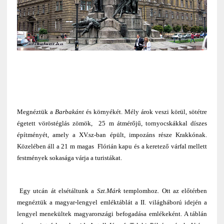
Megnéztük a
Barbakánt
és környékét. Mély árok veszi körül, sötétre
égetett vöröstéglás zömök, 25 m átmérőjű, tornyocskákkal díszes
építményét, amely a XV.sz-ban épült, impozáns része Krakkónak.
Közelében áll a 21 m magas Flórián kapu és a keretező várfal mellett
festmények sokasága várja a turistákat.
Egy utcán át elsétáltunk a
Szt.Márk
templomhoz. Ott az előtérben
megnéztük a magyar-lengyel emléktáblát a II. világháború idején a
lengyel menekültek magyarországi befogadása emlékeként. A táblán