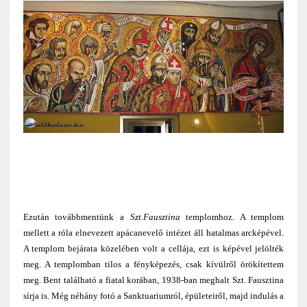
Ezután továbbmentünk a
Szt.Fausztina
templomhoz. A templom
mellett a róla elnevezett apácanevelő intézet áll hatalmas arcképével.
A templom bejárata közelében volt a cellája, ezt is képével jelölték
meg. A templomban tilos a fényképezés, csak kívülről örökítettem
meg. Bent található a fiatal korában, 1938-ban meghalt Szt. Fausztina
sírja is. Még néhány fotó a Sanktuariumról, épületeiről, majd indulás a