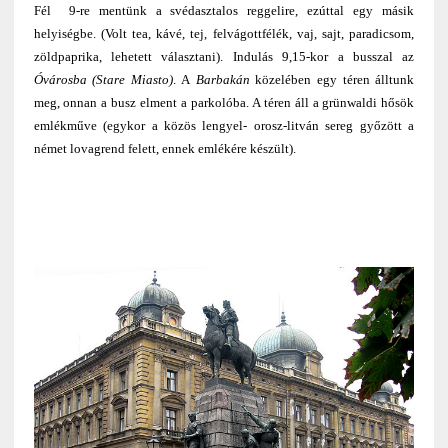
Fél 9-re mentünk a svédasztalos reggelire, ezúttal egy másik
helyiségbe. (Volt tea, kávé, tej, felvágottfélék, vaj, sajt, paradicsom,
zöldpaprika, lehetett választani). Indulás 9,15-kor a busszal az
Óvárosba (Stare Miasto)
. A
Barbakán
közelében egy téren álltunk
meg, onnan a busz elment a parkolóba. A téren áll a grünwaldi hősök
emlékműve (egykor a közös lengyel- orosz-litván sereg győzött a
német lovagrend felett, ennek emlékére készült).