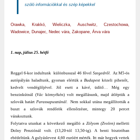
szóló információkkal és szép képekkel
Orawka, Krakkó, Wieliczka, Auschwitz, Czestochowa,
Wadowice, Dunajec, Nedec vára, Zakopane, Árva vára
1. nap, július 25. hétfő
Reggel 6-kor indultunk különbusszal 46 fővel
Szegedről
. Az M5-ös
autópályán haladtunk, gyorsan elértük a
Budapest
közeli pihenőt,
kedvelt vendéglőjével. Jól esett a kávé, üdítő… Még egy
benzinkútnál (
Vác
környékén) volt megállásunk, majd átléptük a
szlovák határt
Parassapusztánál
. Nem sokkal utána megállították a
buszt a szlovák rendőrök ellenőrzésre, mintegy 20 percet
várakoztunk.
Folytatva utunkat a következő megálló a
Zólyom (Zvolen)
melletti
Dolny Penziónál volt. (13,20-tól 13,50-ig). A benti bisztróban
ebédeltünk. A gulyáslevest 4,60 euróért mérték. Itt már hegyek vettek