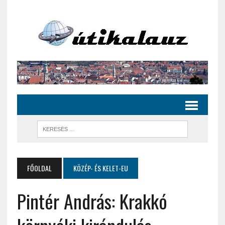
FŐOLDAL
KÖZÉP- ÉS KELET-EU
Pintér András: Krakkó