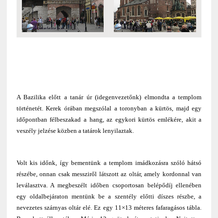
A Bazilika előtt a tanár úr (idegenvezetőnk) elmondta a templom
történetét. Kerek órában megszólal a toronyban a kürtös, majd egy
időpontban félbeszakad a hang, az egykori kürtös emlékére, akit a
veszély jelzése közben a tatárok lenyilaztak.
Volt kis időnk, így bementünk a templom imádkozásra szóló hátsó
részébe, onnan csak messziről látszott az oltár, amely kordonnal van
leválasztva. A megbeszélt időben csoportosan belépődíj ellenében
egy oldalbejáraton mentünk be a szentély előtti díszes részbe, a
nevezetes szárnyas oltár elé. Ez egy 11×13 méteres fafaragásos tábla.