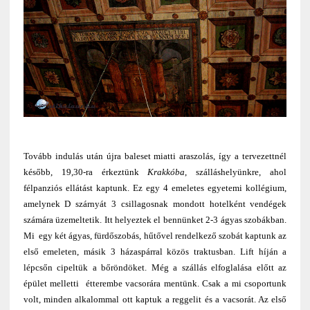
Tovább indulás után újra baleset miatti araszolás, így a tervezettnél
később, 19,30-ra érkeztünk
Krakkóba
, szálláshelyünkre, ahol
félpanziós ellátást kaptunk. Ez egy 4 emeletes egyetemi kollégium,
amelynek D szárnyát 3 csillagosnak mondott hotelként vendégek
számára üzemeltetik. Itt helyeztek el bennünket 2-3 ágyas szobákban.
Mi egy két ágyas, fürdőszobás, hűtővel rendelkező szobát kaptunk az
első emeleten, másik 3 házaspárral közös traktusban. Lift híján a
lépcsőn cipeltük a bőröndöket. Még a szállás elfoglalása előtt az
épület melletti étterembe vacsorára mentünk. Csak a mi csoportunk
volt, minden alkalommal ott kaptuk a reggelit és a vacsorát. Az első