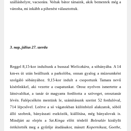
szálláshelyre, vacsorára. Voltak bátor társaink, akik bementek még a
városba, mi inkább a pihenést választottuk.
3. nap, július 27. szerda
Reggel 8,15-kor indultunk a busszal
Wieliczkára
, a sóbányába. A 14
km-es út után beálltunk a parkolóba, onnan gyalog a múzeumként
szolgáló sóbányához. 9,15-kor indult a csoportunk Tamara nevű
kísérőnkkel, aki vezette a csapatunkat. Orosz nyelven ismertette a
látnivalókat, a tanár úr magyarra fordította a szöveget, orosztanár
lévén. Falépcsőkön mentünk le, számításunk szerint 52 fordulóval,
714 lépcsővel. Leérve a só vágatokban különböző alakzatok, sóból
álló szobrok, bányászati eszközök, kiállítása, még bányalovak is.
Mindjárt az elején a
Szt.Kinga
előtt térdelő
Boleszláv
királyfit
örökítették meg a gyűrűje átadásakor, másutt
Kopernikusz
,
Goethe,