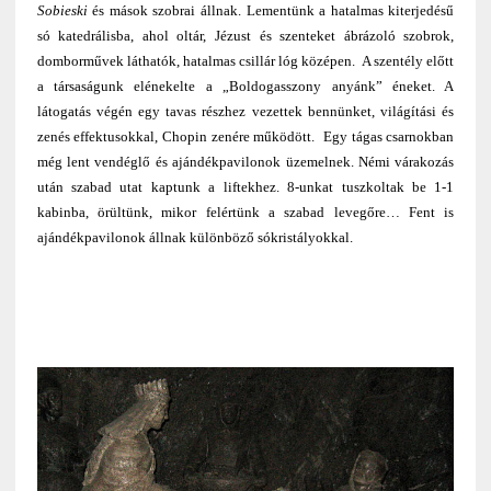
Sobieski
és mások szobrai állnak. Lementünk a hatalmas kiterjedésű
só katedrálisba, ahol oltár, Jézust és szenteket ábrázoló szobrok,
domborművek láthatók, hatalmas csillár lóg középen.
A szentély előtt
a társaságunk elénekelte a „Boldogasszony anyánk” éneket. A
látogatás végén egy tavas részhez vezettek bennünket, világítási és
zenés effektusokkal, Chopin zenére működött.
Egy tágas csarnokban
még lent vendéglő és ajándékpavilonok üzemelnek. Némi várakozás
után szabad utat kaptunk a liftekhez. 8-unkat tuszkoltak be 1-1
kabinba, örültünk, mikor felértünk a szabad levegőre… Fent is
ajándékpavilonok állnak különböző sókristályokkal.