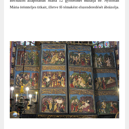
Becsukott állapotában Mária 12 gyötrelmét mutatja be. Nyitottan
Mária örömteljes titkait, illetve fő témaként elszenderedését ábrázolja.