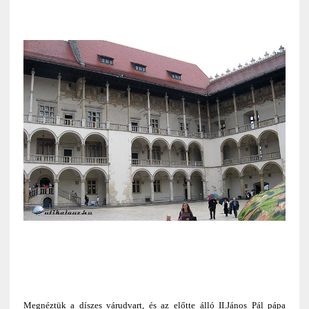
Megnéztük a díszes várudvart, és az előtte álló II.János Pál pápa