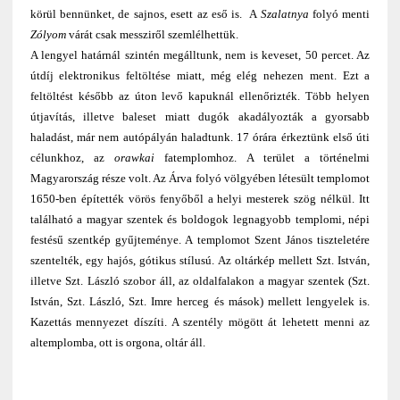
körül bennünket, de sajnos, esett az eső is. A
Szalatnya
folyó menti
Zólyom
várát csak messziről szemlélhettük.
A lengyel határnál szintén megálltunk, nem is keveset, 50 percet. Az
útdíj elektronikus feltöltése miatt, még elég nehezen ment. Ezt a
feltöltést később az úton levő kapuknál ellenőrizték. Több helyen
útjavítás, illetve baleset miatt dugók akadályozták a gyorsabb
haladást, már nem autópályán haladtunk. 17 órára érkeztünk első úti
célunkhoz, az
orawkai
fatemplomhoz.
A terület a történelmi
Magyarország része volt. Az Árva folyó völgyében létesült templomot
1650-ben építették vörös fenyőből a helyi mesterek szög nélkül. Itt
található a magyar szentek és boldogok legnagyobb templomi, népi
festésű szentkép gyűjteménye. A templomot Szent János tiszteletére
szentelték, egy hajós, gótikus stílusú. Az oltárkép mellett Szt. István,
illetve Szt. László szobor áll,
az oldalfalakon a magyar szentek (Szt.
István, Szt. László, Szt. Imre herceg és mások)
mellett lengyelek is.
Kazettás mennyezet díszíti. A szentély mögött át lehetett menni az
altemplomba, ott is orgona, oltár áll.