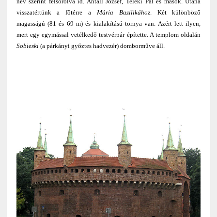
név szerint felsorolva id. Antall József, Teleki Pál és mások. Utána
visszatértünk a főtérre a
Mária Bazilikához
. Két különböző
magasságú (81 és 69 m) és kialakítású tornya van. Azért lett ilyen,
mert egy egymással vetélkedő testvérpár építette. A templom oldalán
Sobieski
(a párkányi győztes hadvezér) domborműve áll.