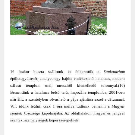
16 órakor buszra szálltunk és felkerestük a
Sanktuarium
épületegyüttesét, amelyet egy hajóra emlékeztető hatalmas, modern
stílusú templom ural, messziről kiemelkedő toronnyal.(16)
Bementünk a hatalmas belső terű, impozáns templomba, 2001-ben
már állt, a szentélyben olvasható a pápa ajánlása ezzel a dátummal.
Volt időnk leülni, csak 1 óra múlva tudtunk bemenni a
Magyar
szentek
közössége
kápolnájába. Az oldalfalakon magyar és lengyel
szentek, személyiségek képei szerepelnek.