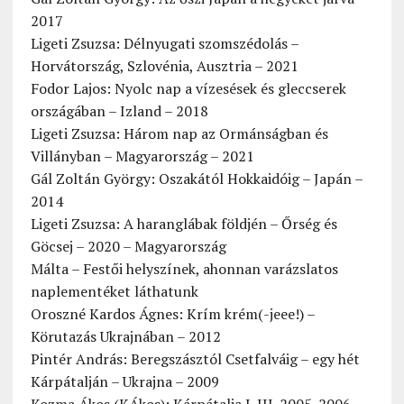
2017
Ligeti Zsuzsa: Délnyugati szomszédolás –
Horvátország, Szlovénia, Ausztria – 2021
Fodor Lajos: Nyolc nap a vízesések és gleccserek
országában – Izland – 2018
Ligeti Zsuzsa: Három nap az Ormánságban és
Villányban – Magyarország – 2021
Gál Zoltán György: Oszakától Hokkaidóig – Japán –
2014
Ligeti Zsuzsa: A haranglábak földjén – Őrség és
Göcsej – 2020 – Magyarország
Málta – Festői helyszínek, ahonnan varázslatos
naplementéket láthatunk
Oroszné Kardos Ágnes: Krím krém(-jeee!) –
Körutazás Ukrajnában – 2012
Pintér András: Beregszásztól Csetfalváig – egy hét
Kárpátalján – Ukrajna – 2009