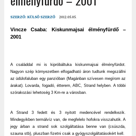
élményfürdő – 2001
SZERZŐ:
KÜLSŐ SZERZŐ
2012.05.05.
Vincze Csaba: Kiskunmajsai élményfürdő –
2001
A családdal mi is kipróbáltuka kiskunmajsai élményfürdot.
Nagyon szép környezetben elfogadható áron tudtunk megszállni
az üdülofaluban egy panzióban (Magánban szívesen megírom az
árakat). Lovarda, fogadó, étterem, ABC, Strand helyben. A többi
szórakozási lehetoség 3 Km-re a városban.
A Strand 3 fedett és 3 nyitott medencével rendelkezik.
Mindegyikben termálvíz van, de megfelelo hofokra visszahutik. A
jegy árban a strand sok szolgáltatása benne van (csúszda,
szauna stb), pluszban fizetni csak a gyógyszolgáltatásokért kell.