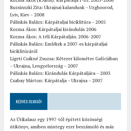
Kozma Ákos (KÁkos): Kárpátalja I-III. 2005-2006
Ruzsinszki Zita: Ukrajnai kalandunk – Uzghoorod,
Lviv, Kiev – 2008
Pálinkás Balázs: Kárpátaljai biciklitúra – 2005
Kozma Ákos: Kárpátaljai kirándulás 2006
Kozma Ákos: A téli Kárpátalján. 2006-2007
Pálinkás Balázs: Emlékek a 2007-es kárpátaljai
biciklitúráról
Ligeti Csákné Zsuzsa: Kétezer kilométer Galíciában
– Ukrajna, Lengyelország – 2007
Pálinkás Balázs: Kirándulás Kárpátaljára – 2003
Csabay Márton: Kárpátalja – Ukrajna – 2007
KEDVES OLVASÓ!
Az Útikalauz egy 1997-től épített közösségi
útikönyv, amiben mintegy ezer beszámoló és más