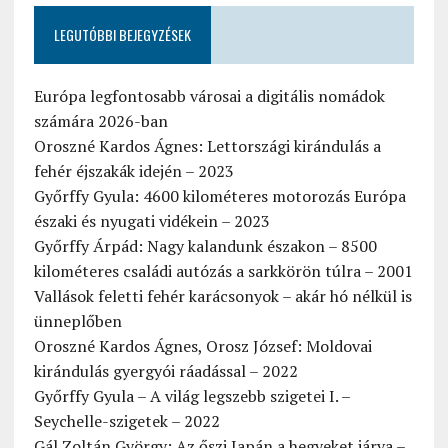
LEGUTÓBBI BEJEGYZÉSEK
Európa legfontosabb városai a digitális nomádok
számára 2026-ban
Oroszné Kardos Ágnes: Lettországi kirándulás a
fehér éjszakák idején – 2023
Győrffy Gyula: 4600 kilométeres motorozás Európa
északi és nyugati vidékein – 2023
Győrffy Árpád: Nagy kalandunk északon – 8500
kilométeres családi autózás a sarkkörön túlra – 2001
Vallások feletti fehér karácsonyok – akár hó nélkül is
ünneplőben
Oroszné Kardos Ágnes, Orosz József: Moldovai
kirándulás gyergyói ráadással – 2022
Győrffy Gyula – A világ legszebb szigetei I. –
Seychelle-szigetek – 2022
Gál Zoltán György: Az őszi Japán a hegyeket járva –