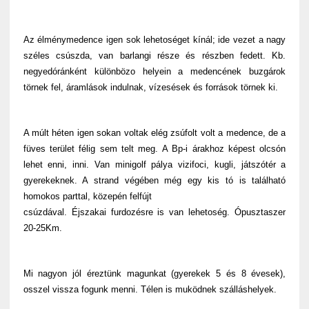
Az élménymedence igen sok lehetoséget kínál; ide vezet a nagy
széles csúszda, van barlangi része és részben fedett. Kb.
negyedóránként különbözo helyein a medencének buzgárok
törnek fel, áramlások indulnak, vízesések és források törnek ki.
A múlt héten igen sokan voltak elég zsúfolt volt a medence, de a
füves terület félig sem telt meg. A Bp-i árakhoz képest olcsón
lehet enni, inni. Van minigolf pálya vizifoci, kugli, játszótér a
gyerekeknek. A strand végében még egy kis tó is található
homokos parttal, közepén felfújt
csúzdával. Éjszakai furdozésre is van lehetoség. Ópusztaszer
20-25Km.
Mi nagyon jól éreztünk magunkat (gyerekek 5 és 8 évesek),
osszel vissza fogunk menni. Télen is muködnek szálláshelyek.