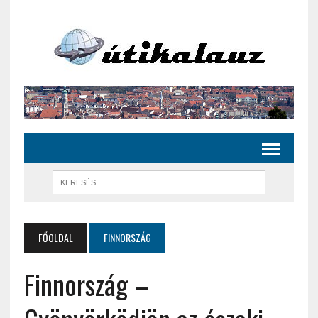
FŐOLDAL
FINNORSZÁG
Finnország –