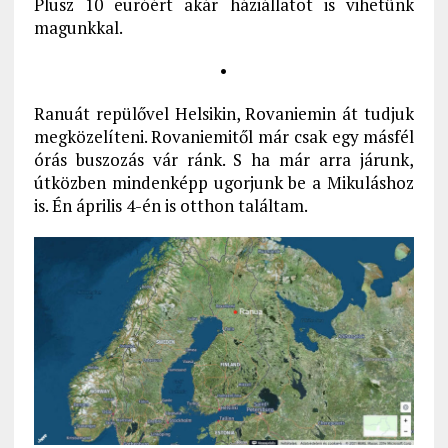
Plusz 10 euróért akár háziállatot is vihetünk
magunkkal.
•
Ranuát repülővel Helsikin, Rovaniemin át tudjuk
megközelíteni. Rovaniemitől már csak egy másfél
órás buszozás vár ránk. S ha már arra járunk,
útközben mindenképp ugorjunk be a Mikuláshoz
is. Én április 4-én is otthon találtam.