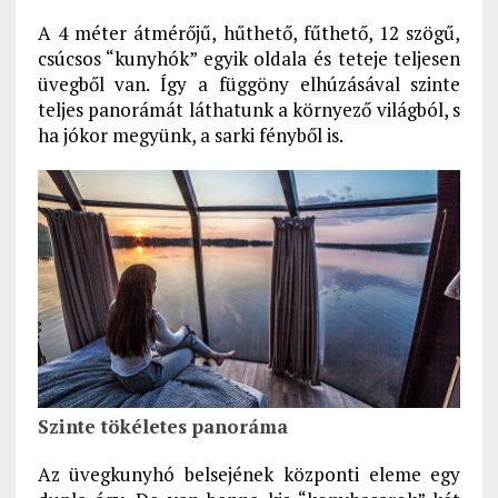
A 4 méter átmérőjű, hűthető, fűthető, 12 szögű,
csúcsos “kunyhók” egyik oldala és teteje teljesen
üvegből van. Így a függöny elhúzásával szinte
teljes panorámát láthatunk a környező világból, s
ha jókor megyünk, a sarki fényből is.
Szinte tökéletes panoráma
Az üvegkunyhó belsejének központi eleme egy