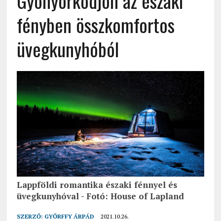
Gyönyörködjön az északi
fényben összkomfortos
üvegkunyhóból
Lappföldi romantika északi fénnyel és
üvegkunyhóval - Fotó: House of Lapland
SZERZŐ:
GYŐRFFY ÁRPÁD
2021.10.26.