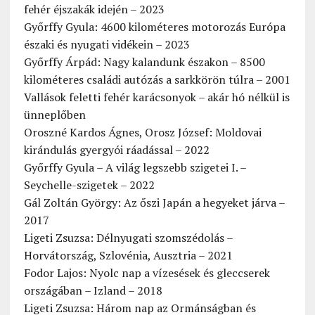
fehér éjszakák idején – 2023
Győrffy Gyula: 4600 kilométeres motorozás Európa
északi és nyugati vidékein – 2023
Győrffy Árpád: Nagy kalandunk északon – 8500
kilométeres családi autózás a sarkkörön túlra – 2001
Vallások feletti fehér karácsonyok – akár hó nélkül is
ünneplőben
Oroszné Kardos Ágnes, Orosz József: Moldovai
kirándulás gyergyói ráadással – 2022
Győrffy Gyula – A világ legszebb szigetei I. –
Seychelle-szigetek – 2022
Gál Zoltán György: Az őszi Japán a hegyeket járva –
2017
Ligeti Zsuzsa: Délnyugati szomszédolás –
Horvátország, Szlovénia, Ausztria – 2021
Fodor Lajos: Nyolc nap a vízesések és gleccserek
országában – Izland – 2018
Ligeti Zsuzsa: Három nap az Ormánságban és