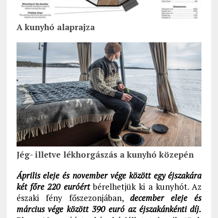
A kunyhó alaprajza
Jég- illetve lékhorgászás a kunyhó közepén
Április eleje és november vége között egy éjszakára
két főre 220 euróért
bérelhetjük ki a kunyhót. Az
északi fény főszezonjában,
december eleje és
március vége között 390 euró az éjszakánkénti díj.