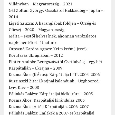
Villányban – Magyarország – 2021
Gál Zoltán György: Oszakától Hokkaidóig – Japán –
2014
Ligeti Zsuzsa: A haranglábak földjén – Őrség és
Göcsej – 2020 – Magyarország
Málta – Festői helyszínek, ahonnan varázslatos
naplementéket láthatunk
Oroszné Kardos Ágnes: Krím krém(-jeee!) –
Körutazás Ukrajnában – 2012
Pintér András: Beregszásztól Csetfalváig – egy hét
Kárpátalján – Ukrajna – 2009
Kozma Ákos (KÁkos): Kárpátalja I-III. 2005-2006
Ruzsinszki Zita: Ukrajnai kalandunk – Uzghoorod,
Lviv, Kiev – 2008
Pálinkás Balázs: Kárpátaljai biciklitúra – 2005
Kozma Ákos: Kárpátaljai kirándulás 2006
Kozma Ákos: A téli Kárpátalján. 2006-2007
Pálinkás Balázs: Emlékek a 2007-es kárpátaljai