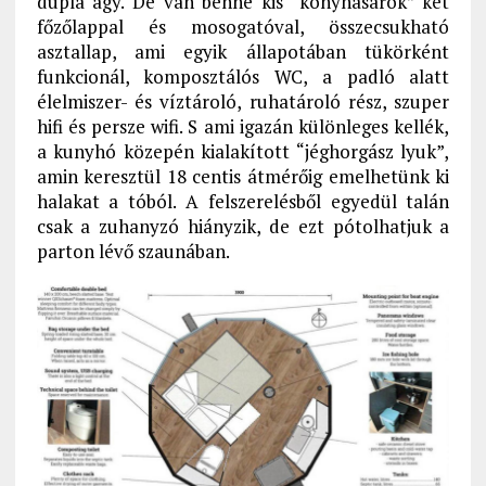
dupla ágy. De van benne kis “konyhasarok” két
főzőlappal és mosogatóval, összecsukható
asztallap, ami egyik állapotában tükörként
funkcionál, komposztálós WC, a padló alatt
élelmiszer- és víztároló, ruhatároló rész, szuper
hifi és persze wifi. S ami igazán különleges kellék,
a kunyhó közepén kialakított “jéghorgász lyuk”,
amin keresztül 18 centis átmérőig emelhetünk ki
halakat a tóból. A felszerelésből egyedül talán
csak a zuhanyzó hiányzik, de ezt pótolhatjuk a
parton lévő szaunában.