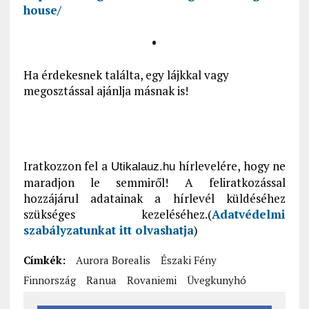
house/
•
Ha érdekesnek találta, egy lájkkal vagy
megosztással ajánlja másnak is!
Iratkozzon fel a
hírlevelére, hogy ne
Utikalauz.hu
maradjon le semmiről! A feliratkozással
hozzájárul adatainak a hírlevél küldéséhez
szükséges kezeléséhez.(
Adatvédelmi
szabályzatunkat itt olvashatja
)
Címkék:
Aurora Borealis
Északi Fény
Finnország
Ranua
Rovaniemi
Üvegkunyhó