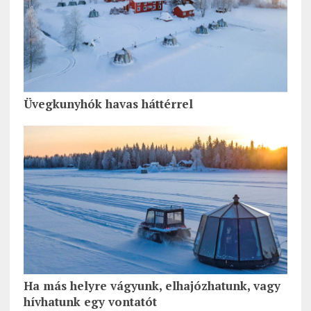
Üvegkunyhók havas háttérrel
Ha más helyre vágyunk, elhajózhatunk, vagy
hívhatunk egy vontatót