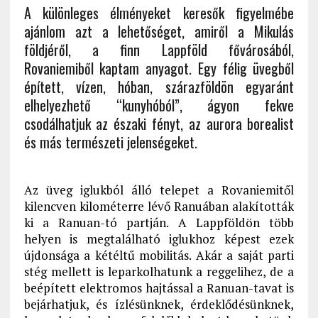
A különleges élményeket keresők figyelmébe
ajánlom azt a lehetőséget, amiről a Mikulás
földjéről, a finn Lappföld fővárosából,
Rovaniemiből kaptam anyagot. Egy félig üvegből
épített, vízen, hóban, szárazföldön egyaránt
elhelyezhető “kunyhóból”, ágyon fekve
csodálhatjuk az északi fényt, az aurora borealist
és más természeti jelenségeket.
Az üveg iglukból álló telepet a Rovaniemitől
kilencven kilométerre lévő Ranuában alakították
ki a Ranuan-tó partján. A Lappföldön több
helyen is megtalálható iglukhoz képest ezek
újdonsága a kétéltű mobilitás. Akár a saját parti
stég mellett is leparkolhatunk a reggelihez, de a
beépített elektromos hajtással a Ranuan-tavat is
bejárhatjuk, és ízlésünknek, érdeklődésünknek,