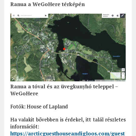
Ranua a WeGoHere térképén
Ranua a tóval és az üvegkunyhó teleppel –
WeGoHere
Fotók: House of Lapland
Ha valakit bővebben is érdekel, itt talál részletes
információt:
https://arcticguesthouseandigloos.com/guest