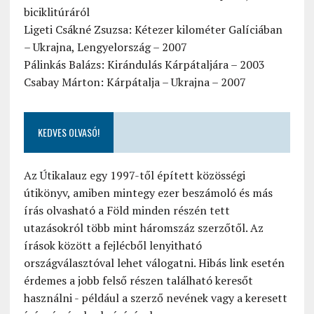
biciklitúráról
Ligeti Csákné Zsuzsa: Kétezer kilométer Galíciában
– Ukrajna, Lengyelország – 2007
Pálinkás Balázs: Kirándulás Kárpátaljára – 2003
Csabay Márton: Kárpátalja – Ukrajna – 2007
KEDVES OLVASÓ!
Az Útikalauz egy 1997-től épített közösségi
útikönyv, amiben mintegy ezer beszámoló és más
írás olvasható a Föld minden részén tett
utazásokról több mint háromszáz szerzőtől. Az
írások között a fejlécből lenyitható
országválasztóval lehet válogatni. Hibás link esetén
érdemes a jobb felső részen található keresőt
használni - például a szerző nevének vagy a keresett