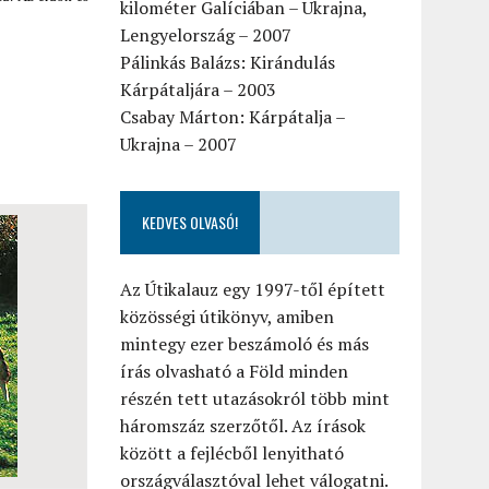
kilométer Galíciában – Ukrajna,
Lengyelország – 2007
Pálinkás Balázs: Kirándulás
Kárpátaljára – 2003
Csabay Márton: Kárpátalja –
Ukrajna – 2007
KEDVES OLVASÓ!
Az Útikalauz egy 1997-től épített
közösségi útikönyv, amiben
mintegy ezer beszámoló és más
írás olvasható a Föld minden
részén tett utazásokról több mint
háromszáz szerzőtől. Az írások
között a fejlécből lenyitható
országválasztóval lehet válogatni.