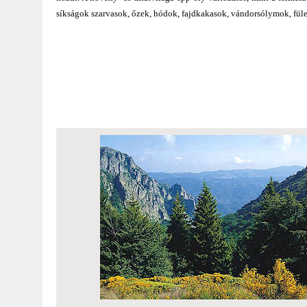
síkságok szarvasok, őzek, hódok, fajdkakasok, vándorsólymok, fül