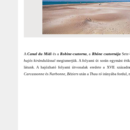
A
Canal du Midi
és a
Robine-csatorna
, a
Rhône csatornája
Sete-
hajós kirándulással
megismerjük. A folyami út során egymást érik 
látunk. A hajózható folyami útvonalak eredete a XVII. századr
Carcassonne
és
Narbonne, Béziers
után a
Thau tó
irányába fordul,