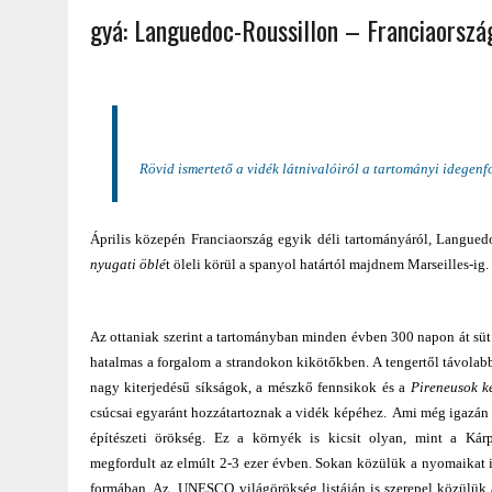
gyá: Languedoc-Roussillon – Franciaorsz
2022.02.12.
|
FODOR LAJOS: NYOLC NAP A VÍZESÉSEK ÉS GLECCSEREK
2026.04.01.
|
EURÓPA LEGFONTOSABB VÁROSAI A DIGITÁLIS NOMÁD
Rövid ismertető a vidék látnivalóiról a tartományi idegenf
Április közepén Franciaország egyik déli tartományáról, Languedo
nyugati öblé
t öleli körül a spanyol határtól majdnem Marseilles-ig.
Az ottaniak szerint a tartományban minden évben 300 napon át süt
hatalmas a forgalom a strandokon kikötőkben. A tengertől távolab
nagy kiterjedésű síkságok, a mészkő fennsikok és a
Pireneusok k
csúcsai egyaránt hozzátartoznak a vidék képéhez. Ami még igazán v
építészeti örökség. Ez a környék is kicsit olyan, mint a Kárp
megfordult az elmúlt 2-3 ezer évben. Sokan közülük a nyomaikat i
formában. Az UNESCO világörökség listáján is szerepel közülük