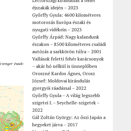
Lettországi kirándulás a fehér
éjszakák idején – 2023
Győrffy Gyula: 4600 kilométeres
motorozás Európa északi és
nyugati vidékein – 2023
Győrffy Árpád: Nagy kalandunk
északon – 8500 kilométeres családi
autózás a sarkkörön túlra – 2001
Vallások feletti fehér karácsonyok
-tenger észak-
– akár hó nélkül is ünneplőben
Oroszné Kardos Ágnes, Orosz
József: Moldovai kirándulás
gyergyói ráadással – 2022
Győrffy Gyula – A világ legszebb
szigetei I. – Seychelle-szigetek –
2022
Gál Zoltán György: Az őszi Japán a
hegyeket járva – 2017