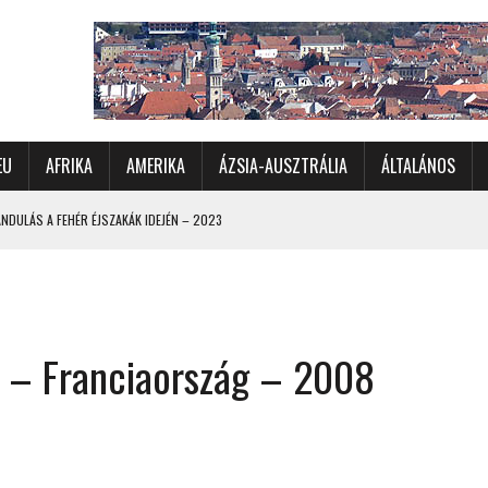
EU
AFRIKA
AMERIKA
ÁZSIA-AUSZTRÁLIA
ÁLTALÁNOS
DULÁS A FEHÉR ÉJSZAKÁK IDEJÉN – 2023
 ÉSZAKI ÉS NYUGATI VIDÉKEIN – 2023
OMÉTERES CSALÁDI AUTÓZÁS A SARKKÖRÖN TÚLRA – 2001
KÜL IS ÜNNEPLŐBEN
n – Franciaország – 2008
RÁNDULÁS GYERGYÓI RÁADÁSSAL – 2022
CHELLE-SZIGETEK – 2022
 – 2017
TORSZÁG, SZLOVÉNIA, AUSZTRIA – 2021