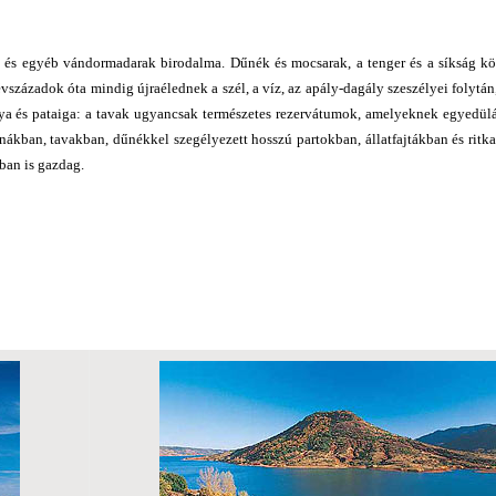
 és egyéb vándormadarak birodalma. Dűnék és mocsarak, a tenger és a síkság kö
vszázadok óta mindig újraélednek a szél, a víz, az apály-dagály szeszélyei folytán
ólya és pataiga: a tavak ugyancsak természetes rezervátumok, amelyeknek egyedül
ákban, tavakban, dűnékkel szegélyezett hosszú partokban, állatfajtákban és rit
ban is gazdag.