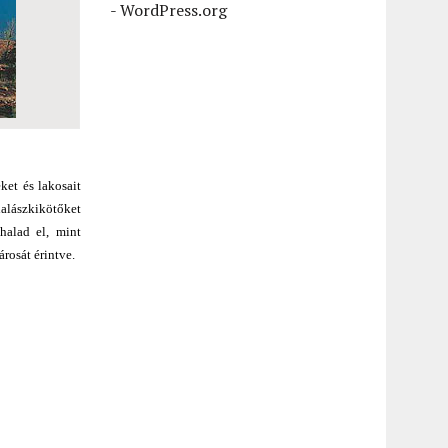
-
WordPress.org
ket és lakosait
halászkikötőket
halad el, mint
rosát érintve.