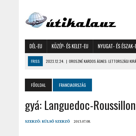
DÉL-EU
KÖZÉP- ÉS KELET-EU
NYUGAT- ÉS ÉSZAK-
FRISS
2023.12.24.
|
OROSZNÉ KARDOS ÁGNES: LETTORSZÁGI KIRÁN
2023.12.09.
|
GYŐRFFY GYULA: 4600 KILOMÉTERES MOTOROZÁS EURÓPA
2023.11.17.
|
GYŐRFFY ÁRPÁD: NAGY KALANDUNK ÉSZAKON – 8500 KIL
FŐOLDAL
FRANCIAORSZÁG
2022.12.21.
|
VALLÁSOK FELETTI FEHÉR KARÁCSONYOK – AKÁR HÓ NÉL
gyá: Languedoc-Roussillo
2022.12.11.
|
OROSZNÉ KARDOS ÁGNES, OROSZ JÓZSEF: MOLDOVAI KI
2022.03.08.
|
GYŐRFFY GYULA – A VILÁG LEGSZEBB SZIGETEI I. – SEY
2022.02.26.
|
GÁL ZOLTÁN GYÖRGY: AZ ŐSZI JAPÁN A HEGYEKET JÁRVA
SZERZŐ:
KÜLSŐ SZERZŐ
2013.07.08.
2022.02.24.
|
LIGETI ZSUZSA: DÉLNYUGATI SZOMSZÉDOLÁS – HORVÁ