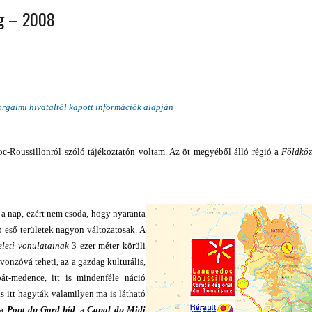
ág – 2008
 ORSZÁGÁBAN – IZLAND – 2018
OK SZÁMÁRA 2026-BAN
orgalmi hivataltól kapott információk alapján
c-Roussillonról szóló tájékoztatón voltam. Az öt megyéből álló régió a
Földközi
 a nap, ezért nem csoda, hogy nyaranta
b eső területek nagyon változatosak. A
eleti vonulatainak
3 ezer méter körüli
onzóvá teheti, az a gazdag kulturális,
át-medence, itt is mindenféle náció
s itt hagyták valamilyen ma is látható
 a
Pont du Gard híd
, a
Canal du Midi