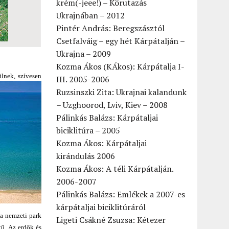
krém(-jeee!) – Körutazás
Ukrajnában – 2012
Pintér András: Beregszásztól
Csetfalváig – egy hét Kárpátalján –
Ukrajna – 2009
Kozma Ákos (KÁkos): Kárpátalja I-
ülnek, szívesen
III. 2005-2006
Ruzsinszki Zita: Ukrajnai kalandunk
– Uzghoorod, Lviv, Kiev – 2008
Pálinkás Balázs: Kárpátaljai
biciklitúra – 2005
Kozma Ákos: Kárpátaljai
kirándulás 2006
Kozma Ákos: A téli Kárpátalján.
2006-2007
Pálinkás Balázs: Emlékek a 2007-es
kárpátaljai biciklitúráról
ia nemzeti park
Ligeti Csákné Zsuzsa: Kétezer
tű. Az erdők és