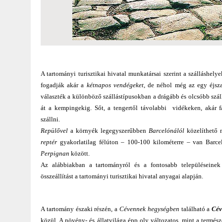
A tartományi turisztikai hivatal munkatársai szerint a szálláshel
fogadják akár a
kétnapos vendégeket
, de néhol még az egy éjsz
választék a különböző szállástípusokban a drágább és olcsóbb szá
át a kempingekig. Sőt, a tengertől távolabbi vidékeken, akár 
szállni.
Repülővel
a környék legegyszerűbben
Barcelónálól
közelíthető
reptér
gyakorlatilag félúton – 100-100 kilométerre – van Barce
Perpignan
között.
Az alábbiakban a tartományról és a fontosabb településeinek 
összeállítást a tartományi turisztikai hivatal anyagai alapján.
A tartomány északi részén, a
Cévennek hegységben
található a
Cév
közül. A növény- és állatvilága épp oly változatos, mint a termés