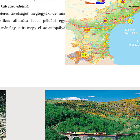
akab zarándokút
.
teres távolságot megtegyük, de más
ktikus állomása lehet például egy
 már úgy is itt megy el az autópálya