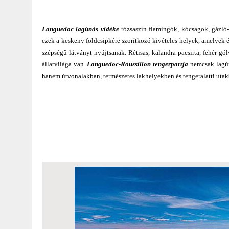
Languedoc lagúnás vidéke
rózsaszín flamingók, kócsagok, gázló-
ezek a keskeny földcsipkére szorítkozó kivételes helyek, amelyek é
szépségű látványt nyújtsanak. Rétisas, kalandra pacsirta, fehér g
állatvilága van.
Languedoc-Roussillon tengerpartja
nemcsak lagún
hanem útvonalakban, természetes lakhelyekben és tengeralatti utak