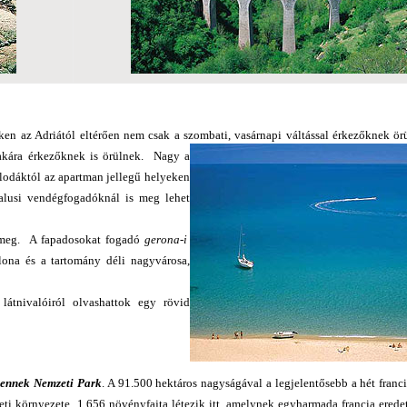
yeken az Adriától eltérően nem csak a szombati, vasárnapi váltással érkezőknek ör
akára érkezőknek is örülnek.
Nagy a
llodáktól az apartman jellegű helyeken
falusi vendégfogadóknál is meg lehet
 meg. A fapadosokat fogadó
gerona-i
lona és a tartomány déli nagyvárosa,
látnivalóiról olvashattok egy rövid
ennek Nemzeti Park
. A 91.500 hektáros nagyságával a legjelentősebb a hét franc
zeti környezete. 1.656 növényfajta létezik itt, amelynek egyharmada francia erede