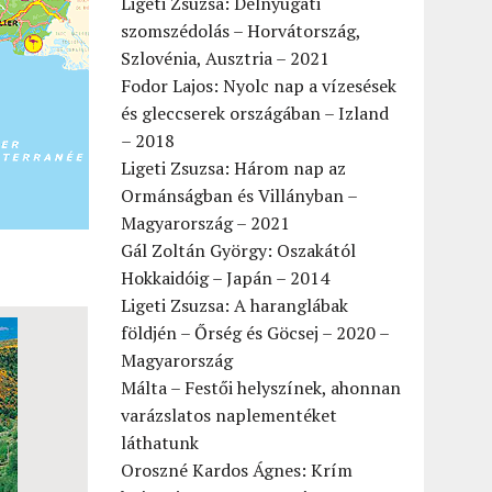
Ligeti Zsuzsa: Délnyugati
szomszédolás – Horvátország,
Szlovénia, Ausztria – 2021
Fodor Lajos: Nyolc nap a vízesések
és gleccserek országában – Izland
– 2018
Ligeti Zsuzsa: Három nap az
Ormánságban és Villányban –
Magyarország – 2021
Gál Zoltán György: Oszakától
Hokkaidóig – Japán – 2014
Ligeti Zsuzsa: A haranglábak
földjén – Őrség és Göcsej – 2020 –
Magyarország
Málta – Festői helyszínek, ahonnan
varázslatos naplementéket
láthatunk
Oroszné Kardos Ágnes: Krím