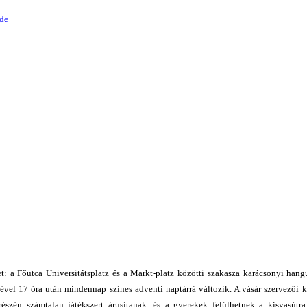
de
: a Főutca Universitátsplatz és a Markt-platz közötti szakasza karácsonyi hangu
ével 17 óra után mindennap színes adventi naptárrá változik. A vásár szervezői
észén számtalan játékszert árusítanak, és a gyerekek felülhetnek a kisvasútra,