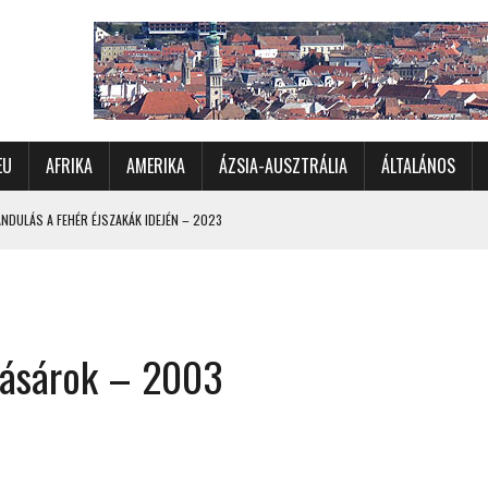
EU
AFRIKA
AMERIKA
ÁZSIA-AUSZTRÁLIA
ÁLTALÁNOS
DULÁS A FEHÉR ÉJSZAKÁK IDEJÉN – 2023
 ÉSZAKI ÉS NYUGATI VIDÉKEIN – 2023
OMÉTERES CSALÁDI AUTÓZÁS A SARKKÖRÖN TÚLRA – 2001
KÜL IS ÜNNEPLŐBEN
vásárok – 2003
RÁNDULÁS GYERGYÓI RÁADÁSSAL – 2022
CHELLE-SZIGETEK – 2022
 – 2017
TORSZÁG, SZLOVÉNIA, AUSZTRIA – 2021