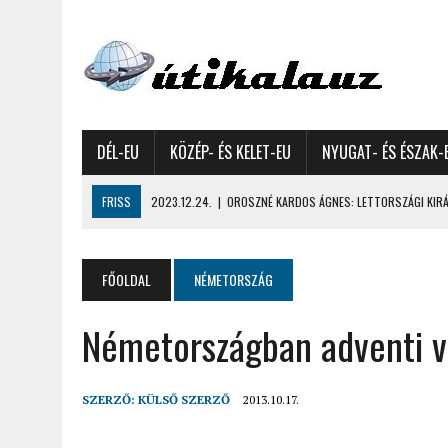
DÉL-EU
KÖZÉP- ÉS KELET-EU
NYUGAT- ÉS ÉSZAK-
FRISS
2023.12.24.
|
OROSZNÉ KARDOS ÁGNES: LETTORSZÁGI KIRÁN
2023.12.09.
|
GYŐRFFY GYULA: 4600 KILOMÉTERES MOTOROZÁS EURÓPA
2023.11.17.
|
GYŐRFFY ÁRPÁD: NAGY KALANDUNK ÉSZAKON – 8500 KIL
FŐOLDAL
NÉMETORSZÁG
2022.12.21.
|
VALLÁSOK FELETTI FEHÉR KARÁCSONYOK – AKÁR HÓ NÉL
Németországban adventi 
2022.12.11.
|
OROSZNÉ KARDOS ÁGNES, OROSZ JÓZSEF: MOLDOVAI KI
2022.03.08.
|
GYŐRFFY GYULA – A VILÁG LEGSZEBB SZIGETEI I. – SEY
2022.02.26.
|
GÁL ZOLTÁN GYÖRGY: AZ ŐSZI JAPÁN A HEGYEKET JÁRVA
SZERZŐ:
KÜLSŐ SZERZŐ
2013.10.17.
2022.02.24.
|
LIGETI ZSUZSA: DÉLNYUGATI SZOMSZÉDOLÁS – HORVÁ