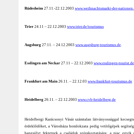
Rüdesheim
27.11.-22.12.2003
www.weihnachtsmarkt-der-nationen.
Trier
24.11 – 22.12.2003
www.trier.de/tourismus
Augsburg
27.11. – 24.12.2003
www.augsburg-tourismus.de
.
Esslingen am Neckar
27.
11
–
22.
12.
2003
www.esslingen-tourist.de
Frankfurt am Main
26.11. – 22.12.03
www.frankfurt-tourismus.de
Heidelberg
26.
11
.
– 22.12.2003
www.cvb-heidelberg.de
Heidelbergi Karácsonyi Vásár számtalan látványossággal kecsegtet
érdeklődőket, a Városháza homlokzata pedig vetítőgépek segítség
hangsúlyt fektetnek a családok szórakoztatására: a piac egyik r