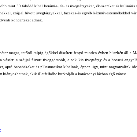
több mint 30 fabódé kínál kerámia-, fa- ás üvegtárgyakat, ék-szereket ás kulináris s
lymekkel, szájjal fúvott üvegtárgyakkal, fazekas-ás egyéb kázművestermékekkel várj
adventi koncerteket adnak.
ter magas, tetőtől-talpig égőkkel díszített fenyő minden évben büszkén áll a M
k a vásárt: a szájjal fúvott üveggömbök, a sok kis üvegtárgy és a hosszú angya
ket, apró babaházakat ás plüssmacikat kínálnak, éppen úgy, mint nagyanyáink ide
em hiányozhatnak, akik illatfelhőbe burkolják a karácsonyi lázban égő várost.
e