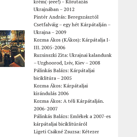
krém(-jeee!) – Körutazás
Ukrajnában – 2012
Pintér András: Beregszásztól
Csetfalváig – egy hét Kárpátalján –
Ukrajna – 2009
Kozma Ákos (KÁkos): Kárpátalja I-
III. 2005-2006
Ruzsinszki Zita: Ukrajnai kalandunk
– Uzghoorod, Lviv, Kiev – 2008
Pálinkás Balázs: Kárpátaljai
biciklitúra – 2005
Kozma Ákos: Kárpátaljai
kirándulás 2006
Kozma Ákos: A téli Kárpátalján.
2006-2007
Pálinkás Balázs: Emlékek a 2007-es
kárpátaljai biciklitúráról
Ligeti Csákné Zsuzsa: Kétezer