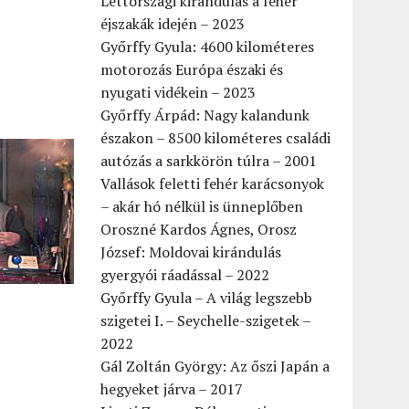
Lettországi kirándulás a fehér
éjszakák idején – 2023
Győrffy Gyula: 4600 kilométeres
motorozás Európa északi és
nyugati vidékein – 2023
Győrffy Árpád: Nagy kalandunk
északon – 8500 kilométeres családi
autózás a sarkkörön túlra – 2001
Vallások feletti fehér karácsonyok
– akár hó nélkül is ünneplőben
Oroszné Kardos Ágnes, Orosz
József: Moldovai kirándulás
gyergyói ráadással – 2022
Győrffy Gyula – A világ legszebb
szigetei I. – Seychelle-szigetek –
2022
Gál Zoltán György: Az őszi Japán a
hegyeket járva – 2017