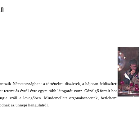
an
 ORSZÁGÁBAN – IZLAND – 2018
OK SZÁMÁRA 2026-BAN
tozik Németországban: a történelmi díszletek, a bájosan feldíszített
 teremt ás évről-évre egyre több látogatót vonz. Gőzölgő forralt bor,
angja száll a levegőben. Mindemellett orgonakoncertek, betlehemi
odnak az ünnepi hangulatról.