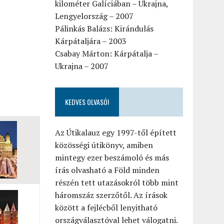
kilométer Galíciában – Ukrajna,
Lengyelország – 2007
Pálinkás Balázs: Kirándulás
Kárpátaljára – 2003
Csabay Márton: Kárpátalja –
Ukrajna – 2007
KEDVES OLVASÓ!
Az Útikalauz egy 1997-től épített
közösségi útikönyv, amiben
mintegy ezer beszámoló és más
írás olvasható a Föld minden
részén tett utazásokról több mint
háromszáz szerzőtől. Az írások
között a fejlécből lenyitható
országválasztóval lehet válogatni.