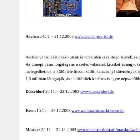
Aachen
24.11. – 21.12.2003
www.aachen-tourist.de
Aachen városházát övező utcák és terek idén is csillogó fények, sz
Az ünnepi vásár forgataga ás a széles választék kicsiket és nagyoka
melegedhetnek, a különféle frissen sütött karácsonyi sütemények á
1,5 millióan látogatják, ás a külföldiek körében is egyre népszerűbb
Düsseldorf
20.11. – 22.12.2003
www.duesseldorf.de
Essen
15.11.
–
23.12.2003
www.weihnachtsmarkt.essen.de
Münster
24.11.
–
21.12. 2003
www.muenster.de/stadt/maerkte/weih