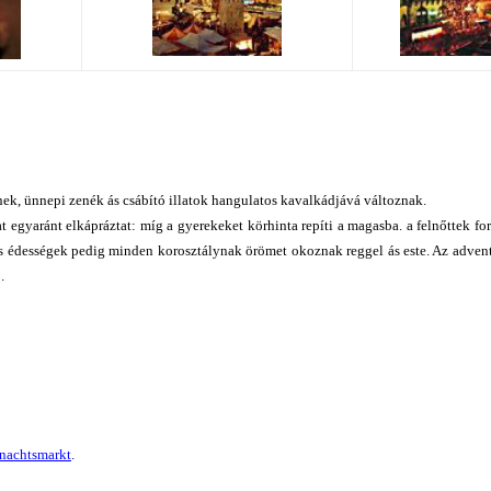
ínek, ünnepi zenék ás csábító illatok hangulatos kavalkádjává változnak.
t egyaránt elkápráztat: míg a gyerekeket körhinta repíti a magasba. a felnőttek forr
s édességek pedig minden korosztálynak örömet okoznak reggel ás este. Az advent
.
nachtsmarkt
.