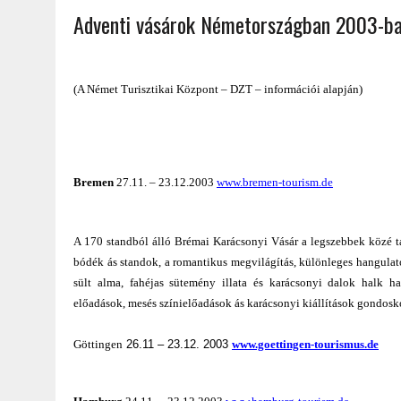
Adventi vásárok Németországban 2003-b
2022.02.12.
|
FODOR LAJOS: NYOLC NAP A VÍZESÉSEK ÉS GLECCSEREK
2026.04.01.
|
EURÓPA LEGFONTOSABB VÁROSAI A DIGITÁLIS NOMÁD
(A Német Turisztikai Központ – DZT – információi alapján)
Bremen
27.11. – 23.12.2003
www.bremen-tourism.de
A 170 standból álló Brémai Karácsonyi Vásár a legszebbek közé tar
bódék ás standok, a romantikus megvilágítás, különleges hangulatot
sült alma, fahéjas sütemény illata és karácsonyi dalok halk h
előadások, mesés színielőadások ás karácsonyi kiállítások gondosk
Göttingen
26.11
– 23.
12.
2003
www.goettingen-tourismus.de