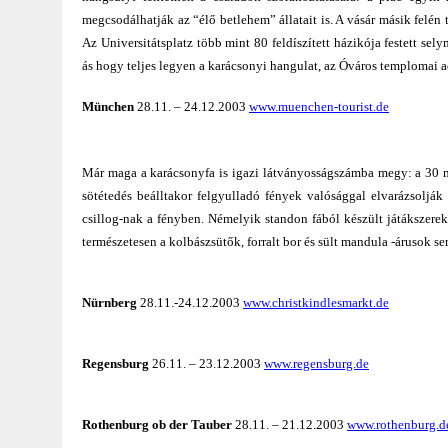
megcsodálhatják az “élő betlehem” állatait is. A vásár másik felén 
Az Universitátsplatz több mint 80 feldíszített házikója festett se
ás hogy teljes legyen a karácsonyi hangulat, az Óváros templomai 
München
28.11. – 24.12.2003
www.muenchen-tourist.de
Már maga a karácsonyfa is igazi látványosságszámba megy: a 30 mé
sötétedés beálltakor felgyulladó fények valósággal elvarázsoljá
csillog-nak a fényben. Némelyik standon fából készült játákszere
természetesen a kolbászsütők, forralt bor és sült mandula -árusok s
Nürnberg
28.11.-24.12.2003
www.christkindlesmarkt.de
Regensburg
26.11. – 23.12.2003
www.regensburg.de
Rothenburg ob der Tauber
28.11. – 21.12.2003
www.rothenburg.d