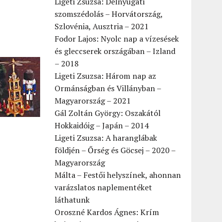
Ligeti Zsuzsa: Délnyugati
szomszédolás – Horvátország,
Szlovénia, Ausztria – 2021
Fodor Lajos: Nyolc nap a vízesések
és gleccserek országában – Izland
– 2018
Ligeti Zsuzsa: Három nap az
Ormánságban és Villányban –
Magyarország – 2021
Gál Zoltán György: Oszakától
Hokkaidóig – Japán – 2014
Ligeti Zsuzsa: A haranglábak
földjén – Őrség és Göcsej – 2020 –
Magyarország
Málta – Festői helyszínek, ahonnan
varázslatos naplementéket
láthatunk
Oroszné Kardos Ágnes: Krím