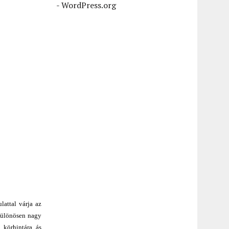
-
WordPress.org
lattal várja az
 különösen nagy
 körhintára ás