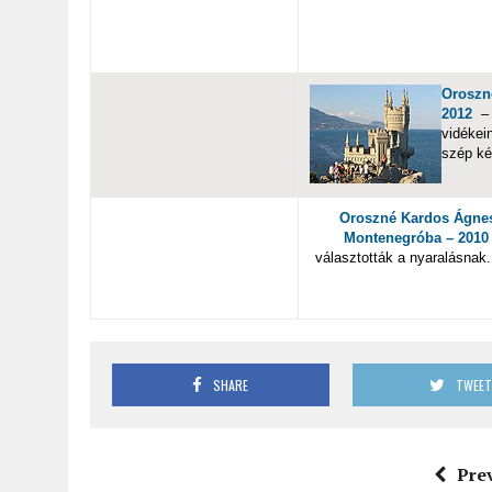
Oroszn
2012
– 
vidékei
szép ké
Oroszné Kardos Ágnes
Montenegróba – 2010
választották a nyaralásnak
SHARE
TWEE
Pre