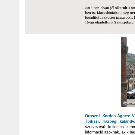
2016-ban olyan jól sikerült a 
ben is. Macedóniában még nem
beindított szkopjei járata pont 
16-án elindultunk Szkopjéba…
Oroszné Kardos Ágnes: Vi
Tbiliszi, Kazbegi kalan
szervezésű kellemes kirá
információ azoknak, akik has