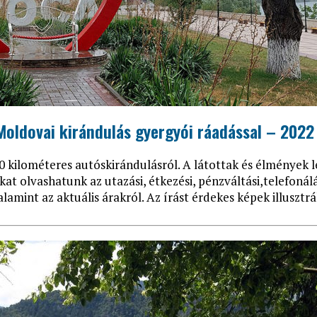
Moldovai kirándulás gyergyói ráadással – 2022
0 kilométeres autóskirándulásról. A látottak és élmények l
at olvashatunk az utazási, étkezési, pénzváltási,telefonálá
alamint az aktuális árakról. Az írást érdekes képek illusztrá