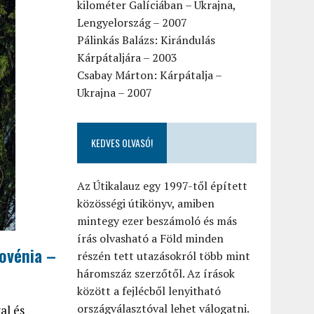
kilométer Galíciában – Ukrajna,
Lengyelország – 2007
Pálinkás Balázs: Kirándulás
Kárpátaljára – 2003
Csabay Márton: Kárpátalja –
Ukrajna – 2007
KEDVES OLVASÓ!
Az Útikalauz egy 1997-től épített
közösségi útikönyv, amiben
mintegy ezer beszámoló és más
írás olvasható a Föld minden
lovénia –
részén tett utazásokról több mint
háromszáz szerzőtől. Az írások
között a fejlécből lenyitható
országválasztóval lehet válogatni.
al és