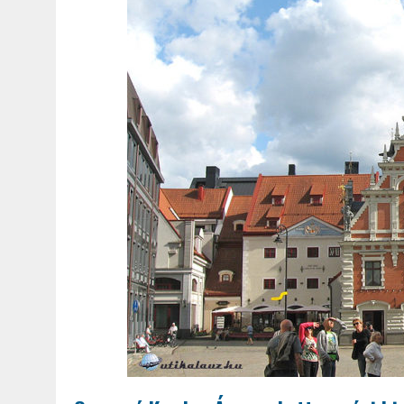
2022.02.12.
|
FODOR LAJOS: NYOLC NAP A VÍZESÉSEK ÉS GLECCSEREK
2026.04.01.
|
EURÓPA LEGFONTOSABB VÁROSAI A DIGITÁLIS NOMÁD