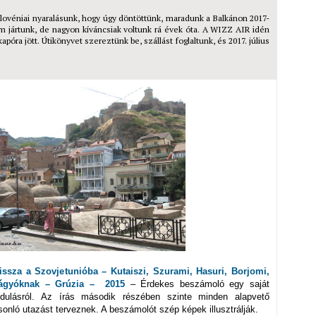
szlovéniai nyaralásunk, hogy úgy döntöttünk, maradunk a Balkánon 2017-
 jártunk, de nagyon kíváncsiak voltunk rá évek óta. A WIZZ AIR idén
kapóra jött. Útikönyvet szereztünk be, szállást foglaltunk, és 2017. július
ssza a Szovjetunióba – Kutaiszi, Szurami, Hasuri, Borjomi,
dvágyóknak – Grúzia – 2015
– Érdekes beszámoló egy saját
ndulásról. Az írás második részében szinte minden alapvető
onló utazást terveznek. A beszámolót szép képek illusztrálják.