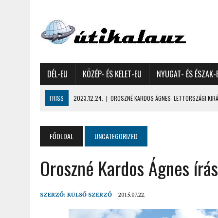
DÉL-EU
KÖZÉP- ÉS KELET-EU
NYUGAT- ÉS ÉSZAK-
FRISS
2023.12.24.
|
OROSZNÉ KARDOS ÁGNES: LETTORSZÁGI KIRÁN
2023.12.09.
|
GYŐRFFY GYULA: 4600 KILOMÉTERES MOTOROZÁS EURÓPA
2023.11.17.
|
GYŐRFFY ÁRPÁD: NAGY KALANDUNK ÉSZAKON – 8500 KIL
FŐOLDAL
UNCATEGORIZED
2022.12.21.
|
VALLÁSOK FELETTI FEHÉR KARÁCSONYOK – AKÁR HÓ NÉL
Oroszné Kardos Ágnes írás
2022.12.11.
|
OROSZNÉ KARDOS ÁGNES, OROSZ JÓZSEF: MOLDOVAI KI
2022.03.08.
|
GYŐRFFY GYULA – A VILÁG LEGSZEBB SZIGETEI I. – SEY
2022.02.26.
|
GÁL ZOLTÁN GYÖRGY: AZ ŐSZI JAPÁN A HEGYEKET JÁRVA
SZERZŐ:
KÜLSŐ SZERZŐ
2015.07.22.
2022.02.24.
|
LIGETI ZSUZSA: DÉLNYUGATI SZOMSZÉDOLÁS – HORVÁ