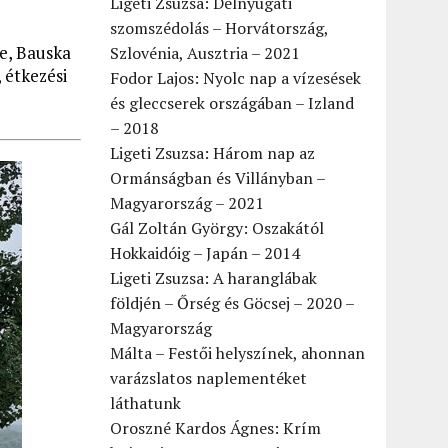
Ligeti Zsuzsa: Délnyugati
szomszédolás – Horvátország,
le, Bauska
Szlovénia, Ausztria – 2021
 étkezési
Fodor Lajos: Nyolc nap a vízesések
és gleccserek országában – Izland
– 2018
Ligeti Zsuzsa: Három nap az
Ormánságban és Villányban –
Magyarország – 2021
Gál Zoltán György: Oszakától
Hokkaidóig – Japán – 2014
Ligeti Zsuzsa: A haranglábak
földjén – Őrség és Göcsej – 2020 –
Magyarország
Málta – Festői helyszínek, ahonnan
varázslatos naplementéket
láthatunk
Oroszné Kardos Ágnes: Krím