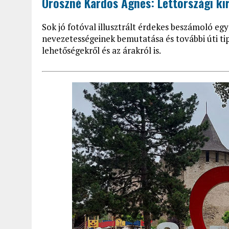
Oroszné Kardos Ágnes: Lettországi ki
Sok jó fotóval illusztrált érdekes beszámoló egy
nevezetességeinek bemutatása és további úti tip
lehetőségekről és az árakról is.