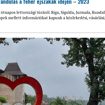
rándulás a fehér éjszakák idején – 2023
 ötnapos lettországi túráról. Riga, Sigulda, Jurmala, Runda
pek mellett információkat kapunk a közlekedési, vásárlási,