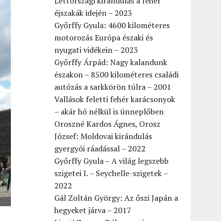
Lettországi kirándulás a fehér
éjszakák idején – 2023
Győrffy Gyula: 4600 kilométeres
motorozás Európa északi és
nyugati vidékein – 2023
Győrffy Árpád: Nagy kalandunk
északon – 8500 kilométeres családi
autózás a sarkkörön túlra – 2001
Vallások feletti fehér karácsonyok
– akár hó nélkül is ünneplőben
Oroszné Kardos Ágnes, Orosz
József: Moldovai kirándulás
gyergyói ráadással – 2022
Győrffy Gyula – A világ legszebb
szigetei I. – Seychelle-szigetek –
2022
Gál Zoltán György: Az őszi Japán a
hegyeket járva – 2017