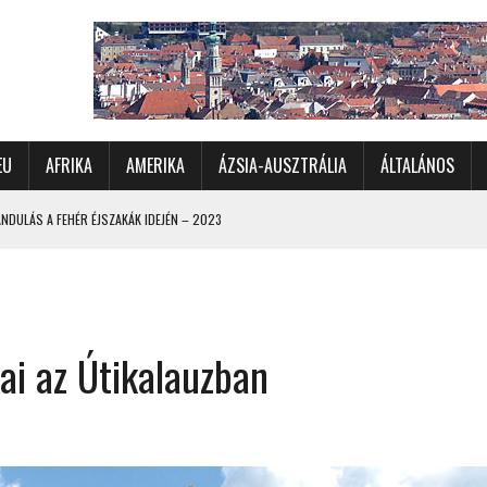
EU
AFRIKA
AMERIKA
ÁZSIA-AUSZTRÁLIA
ÁLTALÁNOS
DULÁS A FEHÉR ÉJSZAKÁK IDEJÉN – 2023
 ÉSZAKI ÉS NYUGATI VIDÉKEIN – 2023
OMÉTERES CSALÁDI AUTÓZÁS A SARKKÖRÖN TÚLRA – 2001
KÜL IS ÜNNEPLŐBEN
ai az Útikalauzban
RÁNDULÁS GYERGYÓI RÁADÁSSAL – 2022
CHELLE-SZIGETEK – 2022
 – 2017
TORSZÁG, SZLOVÉNIA, AUSZTRIA – 2021