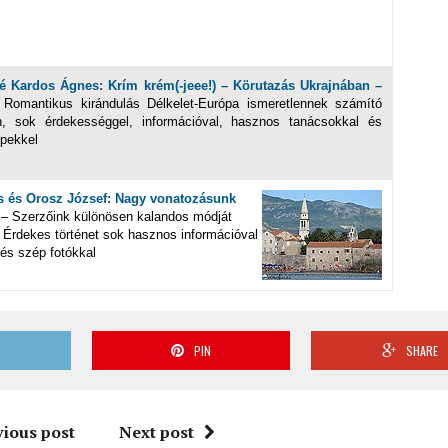
é Kardos Ágnes: Krím krém(-jeee!) – Körutazás Ukrajnában –
Romantikus kirándulás Délkelet-Európa ismeretlennek számító
n, sok érdekességgel, információval, hasznos tanácsokkal és
pekkel
 és Orosz József: Nagy vonatozásunk
– Szerzőink különösen kalandos módját
. Érdekes történet sok hasznos információval
és szép fotókkal
T
PIN
SHARE
vious post
Next post