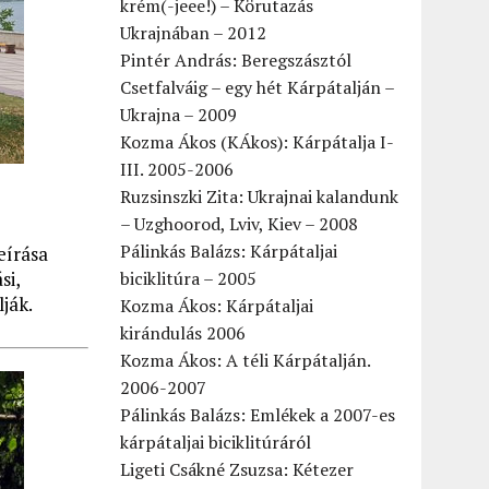
krém(-jeee!) – Körutazás
Ukrajnában – 2012
Pintér András: Beregszásztól
Csetfalváig – egy hét Kárpátalján –
Ukrajna – 2009
Kozma Ákos (KÁkos): Kárpátalja I-
III. 2005-2006
Ruzsinszki Zita: Ukrajnai kalandunk
– Uzghoorod, Lviv, Kiev – 2008
Pálinkás Balázs: Kárpátaljai
eírása
si,
biciklitúra – 2005
lják.
Kozma Ákos: Kárpátaljai
kirándulás 2006
Kozma Ákos: A téli Kárpátalján.
2006-2007
Pálinkás Balázs: Emlékek a 2007-es
kárpátaljai biciklitúráról
Ligeti Csákné Zsuzsa: Kétezer