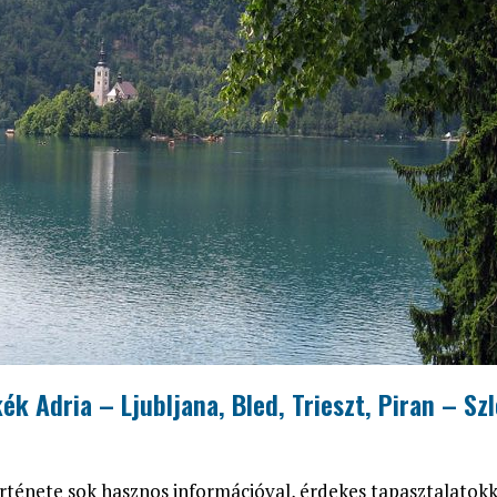
k Adria – Ljubljana, Bled, Trieszt, Piran – Sz
örténete sok hasznos információval, érdekes tapasztalatokk