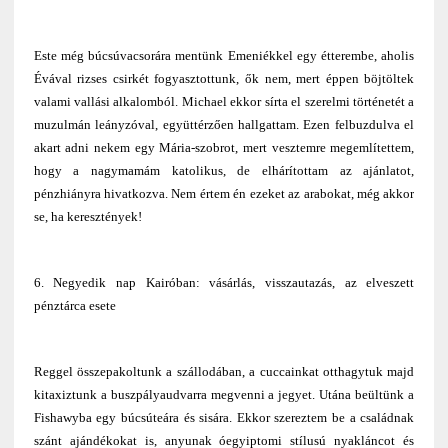
Este még búcsúvacsorára mentünk Emeniékkel egy étterembe, aholis
Évával rizses csirkét fogyasztottunk, ők nem, mert éppen böjtöltek
valami vallási alkalomból. Michael ekkor sírta el szerelmi történetét a
muzulmán leányzóval, együttérzően hallgattam. Ezen felbuzdulva el
akart adni nekem egy Mária-szobrot, mert vesztemre megemlítettem,
hogy a nagymamám katolikus, de elhárítottam az ajánlatot,
pénzhiányra hivatkozva. Nem értem én ezeket az arabokat, még akkor
se, ha keresztények!
6. Negyedik nap Kairóban: vásárlás, visszautazás, az elveszett
pénztárca esete
Reggel összepakoltunk a szállodában, a cuccainkat otthagytuk majd
kitaxiztunk a buszpályaudvarra megvenni a jegyet. Utána beültünk a
Fishawyba egy búcsúteára és sisára. Ekkor szereztem be a családnak
szánt ajándékokat is, anyunak óegyiptomi stílusú nyakláncot és