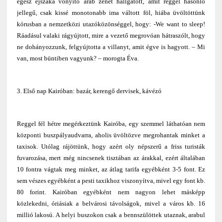
egész éjszaka vonyító arab zenét hallgatott, amit reggel hasonló
jellegű, csak kissé monotonabb ima váltott föl, hiába üvöltöttünk
kórusban a nemzetközi utazóközönséggel, hogy: -We want to sleep!
Ráadásul valaki rágyújtott, mire a vezető megrovóan hátraszólt, hogy
ne dohányozzunk, felgyújtotta a villanyt, amit égve is hagyott. – Mi
van, most büntiben vagyunk? – morogta Éva.
3. Első nap Kairóban: bazár, kerengő dervisek, kávézó
Reggel fél hétre megérkeztünk Kairóba, egy szemmel láthatóan nem
központi buszpályaudvarra, aholis üvöltözve megrohantak minket a
taxisok. Utólag rájöttünk, hogy azért oly népszerű a friss turisták
fuvarozása, mert még nincsenek tisztában az árakkal, ezért általában
10 fontra vágtak meg minket, az átlag tarifa egyébként 3-5 font. Ez
sem vészes egyébként a pesti taxikhoz viszonyítva, mivel egy font kb.
80 forint. Kairóban egyébként nem nagyon lehet másképp
közlekedni, óriásiak a belvárosi távolságok, mivel a város kb. 16
millió lakosú. A helyi buszokon csak a bennszülöttek utaznak, arabul