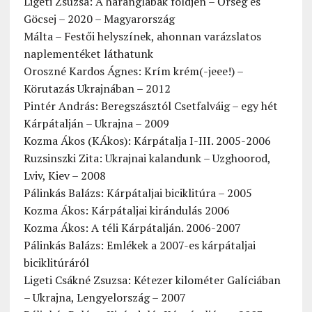
Ligeti Zsuzsa: A haranglábak földjén – Őrség és
Göcsej – 2020 – Magyarország
Málta – Festői helyszínek, ahonnan varázslatos
naplementéket láthatunk
Oroszné Kardos Ágnes: Krím krém(-jeee!) –
Körutazás Ukrajnában – 2012
Pintér András: Beregszásztól Csetfalváig – egy hét
Kárpátalján – Ukrajna – 2009
Kozma Ákos (KÁkos): Kárpátalja I-III. 2005-2006
Ruzsinszki Zita: Ukrajnai kalandunk – Uzghoorod,
Lviv, Kiev – 2008
Pálinkás Balázs: Kárpátaljai biciklitúra – 2005
Kozma Ákos: Kárpátaljai kirándulás 2006
Kozma Ákos: A téli Kárpátalján. 2006-2007
Pálinkás Balázs: Emlékek a 2007-es kárpátaljai
biciklitúráról
Ligeti Csákné Zsuzsa: Kétezer kilométer Galíciában
– Ukrajna, Lengyelország – 2007