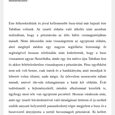
mindenkinek!
Este felkerekedtünk és jóval kellemesebb busz-úttal már hajnali ötre
Tabában voltunk. Az izraeli oldalra való átkelés után azonban
realizáltam, hogy a pénztárcám az ülés hálós csomagtartójában
maradt. Némi átkozódás után visszaügettem az egyiptomi oldalra,
ahol meglepő módon egy nagyon segítőkész biztonsági őr
segítségével hosszas telefonálás után kiderítettük, hogy a busz
visszament ugyan Nuweibába, ámde egy óra múlva újra Tabában lesz
és akkor feltételezhetően visszakapom a pénztárcám. Pénz egyébként
nem sok volt benne, csak iratok és a bankkártyám, amit mondjuk le
lehetett volna tiltatni, nade mégis. Az útlevelem szerencsére nálam
maradt, amivel ide-oda rohangásztam a határ két oldalán, Évát
tudósítandó a fejleményekről, minden alkalommal kezelték is,
úgyhogy most tele van egyiptomi pecséttel. Hosszas várakozás után,
amit egy izraeli búvároktatóval való társalgással ütöttem el (a szefárd
zsidók sanyarú helyzetéről panaszkodott) végre megjelent a busz és a
buszvezető átnyújtotta a nettül becsomagolt pénztárcát. Ki kellett