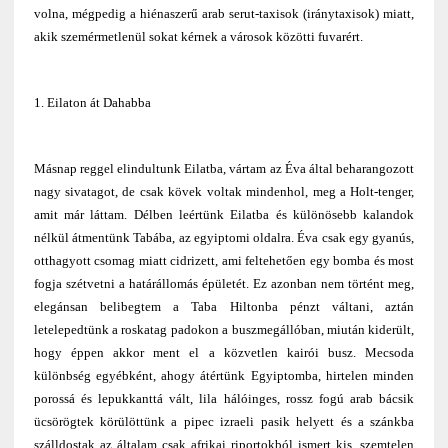
volna, mégpedig a hiénaszerű arab serut-taxisok (iránytaxisok) miatt,
akik szemérmetlenül sokat kérnek a városok közötti fuvarért.
1. Eilaton át Dahabba
Másnap reggel elindultunk Eilatba, vártam az Éva által beharangozott
nagy sivatagot, de csak kövek voltak mindenhol, meg a Holt-tenger,
amit már láttam. Délben leértünk Eilatba és különösebb kalandok
nélkül átmentünk Tabába, az egyiptomi oldalra. Éva csak egy gyanús,
otthagyott csomag miatt cidrizett, ami feltehetően egy bomba és most
fogja szétvetni a határállomás épületét. Ez azonban nem történt meg,
elegánsan belibegtem a Taba Hiltonba pénzt váltani, aztán
letelepedtünk a roskatag padokon a buszmegállóban, miután kiderült,
hogy éppen akkor ment el a közvetlen kairói busz. Mecsoda
különbség egyébként, ahogy átértünk Egyiptomba, hirtelen minden
porossá és lepukkanttá vált, lila hálóinges, rossz fogú arab bácsik
ücsörögtek körülöttünk a pipec izraeli pasik helyett és a szánkba
szálldostak az általam csak afrikai riportokból ismert kis, szemtelen