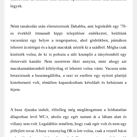
legyek.
Némi tanakodás után elserutoztunk Dahabba, ami leginkább egy ’70-
es évekből ittmaradt hippi településre emlékeztet, beültünk
vacsorázni egy helyre a tengerparton, ahol gödrökben, párnákon
lehetett ücsörögni és a kaját macskák nézték ki a szádból. Mégha csak
kinézték volna, de ki is pofozta a sült krumplit a tányéromból egy
életrevaló kandúr. Nem szerettem őket annyira, mint ahogy azt
macskaimádatomból kifolyólag el lehetett volna várni. Vacsora után
betaxiztunk a buszmegállóba, a taxi ez esetben egy nyitott platójú
kisteherautó volt, rémülten kapaszkodtam kétoldalt és behúztam a
fejem.
A busz éjszaka indult, előzőleg még meglátogattam a leírhatatlan
állapotban levő WC-t, aholis egy egér surrant át a lábam alatt és
villany sem volt. Legalábbis remélem, hogy csak egér volt és nem egy
jólfejlett rovar. A busz viszonylag OK is lett volna, csak a vezető bácsi