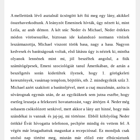
A mellettünk lévő asztalnál ücsörgött két fiú meg egy lány, akikkel
összehaverkodtunk. A leányzót Emeninek hívták, úgy nézett ki, mint
Leila, az arab démon. A két srác Neder és Michael, Neder érdekes
módon vörösesszőke, biztosan ide kalandozó normann vitézek
leszármazottja, Michael viszont török basa, nagy a hasa. Nagyon
kedvesek és barátságosak voltak, első látásra úgy is néztek ki, mintha
olyanok lennének mint mi, jól beszéltek angolul, a fiúk
számítógépesek, Emeni szociológiát tanul Ámerikában, de aztán a
beszélgetés során kiderültek ilyenek, hogy 1. görögkeleti
keresztények, vasárnap templom, böjtölés, stb. 2. mindegyikük szűz 3.
Michael azért szakított a barátnőjével, mert a csaj muzulmán, azóta is
sóvárognak egymás után, de az egyiküknek sem jutna eszébe, hogy
esetleg leszarja a felekezeti hovatartozást, vagy áttérjen 4. Neder még
sohasem csókolózott senkivel, mert akkor a lány azt hinné, hogy más
szándékai is vannak és jaj-jaj, mi történne. Ebből kifolyólag Neder
örökké Évát hívogatta telefonon, pechjére mindig én vettem fel. A
végén már letagadtattuk magunkat a recepcióssal. Ez mondjuk csak
utolsó nap történt meg, miután már előző este elbúcsúztunk