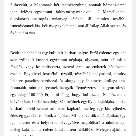
fülbevalót, a húgomnak két macskaszobrot, apunak bőrpénztárcát
igen ízléses egyiptomi falfestmény-mintával… J Marcellkának
(unokaöcs) csattogós műanyag játékot, ill. minden további
ismerősömnek kis, kék üvegnyakláncot, ami állítólag Allah szeme, és
óvó hatása van.
Beültünk ebédelni egy kulturált kushari-helyre. Erről érdemes egy-két
szót szólni. A kushari egyiptomi népkaja, olyasmi, mint nálunk a
főzelék, vagy krumplistészta, szóval amit az emberek hétköznap
esznek. Egytálétel lencséből, rizsből, tésztából, hagymából, mindez
leöntve paradicsomszósszal és ahogy egy Internetes kollega írta,
finomabb, mint amilyennek hangzik. Természetesen nagyon olcsó,
egy adag 100-200 Ft, attól függ, hogy hol eszed. Napközben a
belvárosban, irodákban dolgozók beülnek egy ilyen kajáldába, ahol a
kusharin kívül semmi más nem kapható, esetleg egy kis tejberizs
édesség gyanánt és tömik a fejüket. Mi is követtük a példájukat, így
igen olcsón és a helyiekkel elvegyülve megoldható a mindennapi
meleg kaja, ami a coleur locale-t sem nélkülözi. Melegen ajánlom