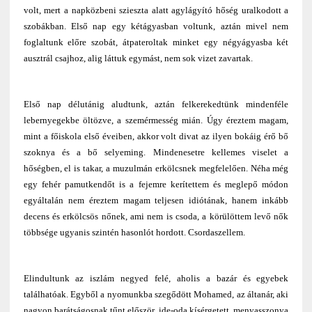
volt, mert a napközbeni szieszta alatt agylágyító hőség uralkodott a
szobákban. Első nap egy kétágyasban voltunk, aztán mivel nem
foglaltunk előre szobát, átpateroltak minket egy négyágyasba két
ausztrál csajhoz, alig láttuk egymást, nem sok vizet zavartak.
Első nap délutánig aludtunk, aztán felkerekedtünk mindenféle
lebernyegekbe öltözve, a szemérmesség mián. Úgy éreztem magam,
mint a főiskola első éveiben, akkor volt divat az ilyen bokáig érő bő
szoknya és a bő selyeming. Mindenesetre kellemes viselet a
hőségben, el is takar, a muzulmán erkölcsnek megfelelően. Néha még
egy fehér pamutkendőt is a fejemre kerítettem és meglepő módon
egyáltalán nem éreztem magam teljesen idiótának, hanem inkább
decens és erkölcsös nőnek, ami nem is csoda, a körülöttem levő nők
többsége ugyanis szintén hasonlót hordott. Csordaszellem.
Elindultunk az iszlám negyed felé, aholis a bazár és egyebek
találhatóak. Egyből a nyomunkba szegődött Mohamed, az áltanár, aki
nagyon barátságosnak tűnt először, ide-oda kísérgetett, menyasszonya