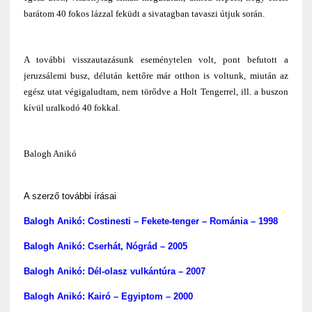
barátom 40 fokos lázzal feküdt a sivatagban tavaszi útjuk során.
A további visszautazásunk eseménytelen volt, pont befutott a
jeruzsálemi busz, délután kettőre már otthon is voltunk, miután az
egész utat végigaludtam, nem törődve a Holt Tengerrel, ill. a buszon
kívül uralkodó 40 fokkal.
Balogh Anikó
A szerző további írásai
Balogh Anikó: Costinesti – Fekete-tenger – Románia – 1998
Balogh Anikó: Cserhát, Nógrád – 2005
Balogh Anikó: Dél-olasz vulkántúra – 2007
Balogh Anikó: Kairó – Egyiptom – 2000