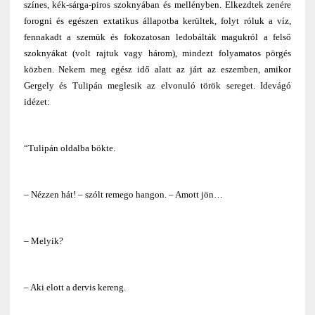
színes, kék-sárga-piros szoknyában és mellényben. Elkezdtek zenére
forogni és egészen extatikus állapotba kerültek, folyt róluk a víz,
fennakadt a szemük és fokozatosan ledobálták magukról a felső
szoknyákat (volt rajtuk vagy három), mindezt folyamatos pörgés
közben. Nekem meg egész idő alatt az járt az eszemben, amikor
Gergely és Tulipán meglesik az elvonuló török sereget. Idevágó
idézet:
“Tulipán oldalba bökte.
– Nézzen hát! – szólt remego hangon. – Amott jön…
– Melyik?
– Aki elott a dervis kereng.