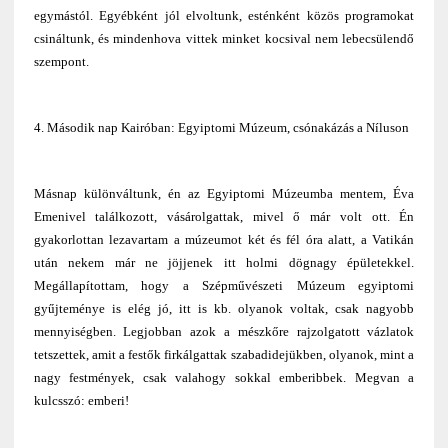
egymástól. Egyébként jól elvoltunk, esténként közös programokat
csináltunk, és mindenhova vittek minket kocsival nem lebecsülendő
szempont.
4. Második nap Kairóban: Egyiptomi Múzeum, csónakázás a Níluson
Másnap különváltunk, én az Egyiptomi Múzeumba mentem, Éva
Emenivel találkozott, vásárolgattak, mivel ő már volt ott. Én
gyakorlottan lezavartam a múzeumot két és fél óra alatt, a Vatikán
után nekem már ne jöjjenek itt holmi dögnagy épületekkel.
Megállapítottam, hogy a Szépművészeti Múzeum egyiptomi
gyűjteménye is elég jó, itt is kb. olyanok voltak, csak nagyobb
mennyiségben. Legjobban azok a mészkőre rajzolgatott vázlatok
tetszettek, amit a festők firkálgattak szabadidejükben, olyanok, mint a
nagy festmények, csak valahogy sokkal emberibbek. Megvan a
kulcsszó: emberi!