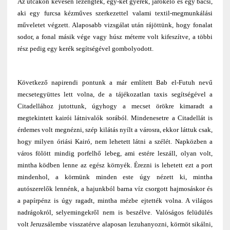
Az utcákon kevesen lézengtek, egy-két gyerek, járókelő és egy bácsi,
aki egy furcsa kézműves szerkezettel valami textil-megmunkálási
műveletet végzett. Alaposabb vizsgálat után rájöttünk, hogy fonalat
sodor, a fonal másik vége vagy húsz méterre volt kifeszítve, a többi
rész pedig egy kerék segítségével gombolyodott.
Következő napirendi pontunk a már említett Bab el-Futuh nevű
mecsetegyüttes lett volna, de a tájékozatlan taxis segítségével a
Citadellához jutottunk, úgyhogy a mecset örökre kimaradt a
megtekintett kairói látnivalók sorából. Mindenesetre a Citadellát is
érdemes volt megnézni, szép kilátás nyílt a városra, ekkor láttuk csak,
hogy milyen óriási Kairó, nem lehetett látni a szélét. Napközben a
város fölött mindig porfelhő lebeg, ami estére leszáll, olyan volt,
mintha ködben lenne az egész környék. Érezni is lehetett ezt a port
mindenhol, a körmünk minden este úgy nézett ki, mintha
autószerelők lennénk, a hajunkból barna víz csorgott hajmosáskor és
a papírpénz is úgy ragadt, mintha mézbe ejtették volna. A világos
nadrágokról, selyemingekről nem is beszélve. Valóságos felüdülés
volt Jeruzsálembe visszatérve alaposan lezuhanyozni, körmöt sikálni,