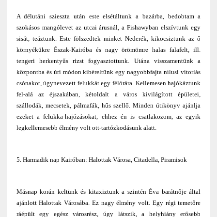
A délutáni szieszta után este elsétáltunk a bazárba, bedobtam a
szokásos mangólevet az utcai árusnál, a Fishawyban elszívtunk egy
sisát, teáztunk. Este fölszedtek minket Nederék, kikocsiztunk az ő
környékükre Észak-Kairóba és nagy örömömre halas falafelt, ill.
tengeri herkentyűs rizst fogyasztottunk. Utána visszamentünk a
központba és úri módon kibéreltünk egy nagyobbfajta nílusi vitorlás
csónakot, úgynevezett felukkát egy félórára. Kellemesen hajókáztunk
fel-alá az éjszakában, kétoldalt a város kivilágított épületei,
szállodák, mecsetek, pálmafák, hűs szellő. Minden útikönyv ajánlja
ezeket a felukka-hajózásokat, ehhez én is csatlakozom, az egyik
legkellemesebb élmény volt ott-tartózkodásunk alatt.
5. Harmadik nap Kairóban: Halottak Városa, Citadella, Piramisok
Másnap korán keltünk és kitaxiztunk a szintén Éva barátnője által
ajánlott Halottak Városába. Ez nagy élmény volt. Egy régi temetőre
ráépült egy egész városrész, úgy látszik, a helyhiány erősebb