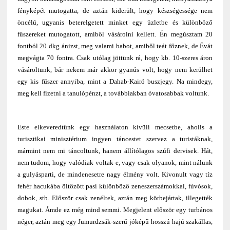
fényképét mutogatta, de aztán kiderült, hogy készségessége nem
öncélú, ugyanis beterelgetett minket egy üzletbe és különböző
fűszereket mutogatott, amiből vásárolni kellett. Én megúsztam 20
fontból 20 dkg ánizst, meg valami babot, amiből teát főznek, de Évát
megvágta 70 fontra. Csak utólag jöttünk rá, hogy kb. 10-szeres áron
vásároltunk, bár nekem már akkor gyanús volt, hogy nem kerülhet
egy kis fűszer annyiba, mint a Dahab-Kairó buszjegy. Na mindegy,
meg kell fizetni a tanulópénzt, a továbbiakban óvatosabbak voltunk.
Este elkeveredtünk egy használaton kívüli mecsetbe, aholis a
turisztikai minisztérium ingyen táncestet szervez a turistáknak,
mármint nem mi táncoltunk, hanem állítólagos szúfi dervisek. Hát,
nem tudom, hogy valódiak voltak-e, vagy csak olyanok, mint nálunk
a gulyásparti, de mindenesetre nagy élmény volt. Kivonult vagy tíz
fehér hacukába öltözött pasi különböző zeneszerszámokkal, fúvósok,
dobok, stb. Először csak zenéltek, aztán meg körbejártak, illegették
magukat. Ámde ez még mind semmi. Megjelent először egy turbános
néger, aztán meg egy Jumurdzsák-szerű jóképű hosszú hajú szakállas,