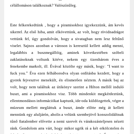
célállomáson találkoznak? Valószínűleg.
Este felkerekedtünk , hogy a piramisokhoz igyekezzünk, ám kevés
sikerrel. Az első hiba, amit elkövettünk, az volt, hogy rövidnadrágot
vettünk fel, úgy gondolván, hogy a sivatagban nem lesz feltűnő
viselet. Sajnos azonban a városon is keresztül kellett addig menni,
legalábbis a buszmegállóig, aminek következtében szóbeli
zaklatásoknak voltunk kitéve, nekem egy tizenhárom éves a
fenekembe markolt, ill. Évával közölte egy másik, hogy: “I want to
fuck you.” Éva ezen felháborodva olyan ordításba kezdett, hogy a
gyerek fejvesztve menekült, én elismerően néztem. A másik baj az
volt, hogy nem találtuk az útikönyv szerint a Hilton mellől induló
buszt, ami a piramisokhoz visz. Több mindenkit megkérdeztünk,
ellentmondásos információkat kaptunk, ide-oda küldözgettek, végre a
múzeum mellett megláttuk a buszt, ámde előtte még át kellett
mennünk egy aluljárón, aholis a velünk szembejövő konszolidáltnak
tűnő fiatalember elővette a nemi szervét és várakozásteljesen nézett
ránk. Gondolom arra várt, hogy mikor ugrik rá a két erkölcstelen és