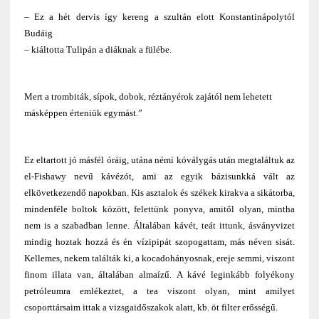
– Ez a hét dervis így kereng a szultán elott Konstantinápolytól
Budáig
– kiáltotta Tulipán a diáknak a fülébe.
Mert a trombiták, sípok, dobok, réztányérok zajától nem lehetett
másképpen érteniük egymást.”
Ez eltartott jó másfél óráig, utána némi kóválygás után megtaláltuk az
el-Fishawy nevű kávézót, ami az egyik bázisunkká vált az
elkövetkezendő napokban. Kis asztalok és székek kirakva a sikátorba,
mindenféle boltok között, felettünk ponyva, amitől olyan, mintha
nem is a szabadban lenne. Általában kávét, teát ittunk, ásványvizet
mindig hoztak hozzá és én vízipipát szopogattam, más néven sisát.
Kellemes, nekem találták ki, a kocadohányosnak, ereje semmi, viszont
finom illata van, általában almaízű. A kávé leginkább folyékony
petróleumra emlékeztet, a tea viszont olyan, mint amilyet
csoporttársaim ittak a vizsgaidőszakok alatt, kb. öt filter erősségű.