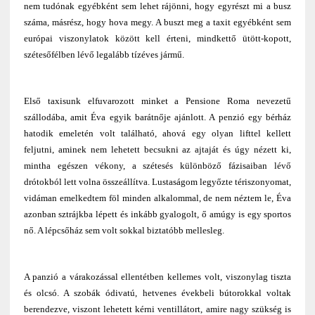
nem tudónak egyébként sem lehet rájönni, hogy egyrészt mi a busz
száma, másrész, hogy hova megy. A buszt meg a taxit egyébként sem
európai viszonylatok között kell érteni, mindkettő ütött-kopott,
szétesőfélben lévő legalább tízéves jármű.
Első taxisunk elfuvarozott minket a Pensione Roma nevezetű
szállodába, amit Éva egyik barátnője ajánlott. A penzió egy bérház
hatodik emeletén volt található, ahová egy olyan lifttel kellett
feljutni, aminek nem lehetett becsukni az ajtaját és úgy nézett ki,
mintha egészen vékony, a szétesés különböző fázisaiban lévő
drótokból lett volna összeállítva. Lustaságom legyőzte tériszonyomat,
vidáman emelkedtem föl minden alkalommal, de nem néztem le, Éva
azonban sztrájkba lépett és inkább gyalogolt, ő amúgy is egy sportos
nő. A lépcsőház sem volt sokkal biztatóbb mellesleg.
A panzió a várakozással ellentétben kellemes volt, viszonylag tiszta
és olcsó. A szobák ódivatú, hetvenes évekbeli bútorokkal voltak
berendezve, viszont lehetett kérni ventillátort, amire nagy szükség is