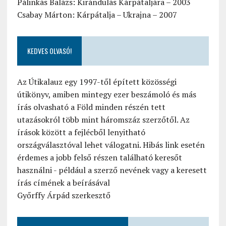
Pálinkás Balázs: Kirándulás Kárpátaljára – 2003
Csabay Márton: Kárpátalja – Ukrajna – 2007
KEDVES OLVASÓ!
Az Útikalauz egy 1997-től épített közösségi
útikönyv, amiben mintegy ezer beszámoló és más
írás olvasható a Föld minden részén tett
utazásokról több mint háromszáz szerzőtől. Az
írások között a fejlécből lenyitható
országválasztóval lehet válogatni. Hibás link esetén
érdemes a jobb felső részen található keresőt
használni - például a szerző nevének vagy a keresett
írás címének a beírásával
Győrffy Árpád szerkesztő