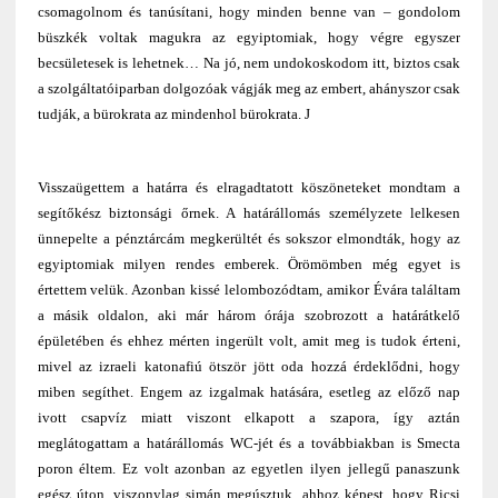
csomagolnom és tanúsítani, hogy minden benne van – gondolom
büszkék voltak magukra az egyiptomiak, hogy végre egyszer
becsületesek is lehetnek… Na jó, nem undokoskodom itt, biztos csak
a szolgáltatóiparban dolgozóak vágják meg az embert, ahányszor csak
tudják, a bürokrata az mindenhol bürokrata. J
Visszaügettem a határra és elragadtatott köszöneteket mondtam a
segítőkész biztonsági őrnek. A határállomás személyzete lelkesen
ünnepelte a pénztárcám megkerültét és sokszor elmondták, hogy az
egyiptomiak milyen rendes emberek. Örömömben még egyet is
értettem velük. Azonban kissé lelombozódtam, amikor Évára találtam
a másik oldalon, aki már három órája szobrozott a határátkelő
épületében és ehhez mérten ingerült volt, amit meg is tudok érteni,
mivel az izraeli katonafiú ötször jött oda hozzá érdeklődni, hogy
miben segíthet. Engem az izgalmak hatására, esetleg az előző nap
ivott csapvíz miatt viszont elkapott a szapora, így aztán
meglátogattam a határállomás WC-jét és a továbbiakban is Smecta
poron éltem. Ez volt azonban az egyetlen ilyen jellegű panaszunk
egész úton, viszonylag simán megúsztuk, ahhoz képest, hogy Ricsi