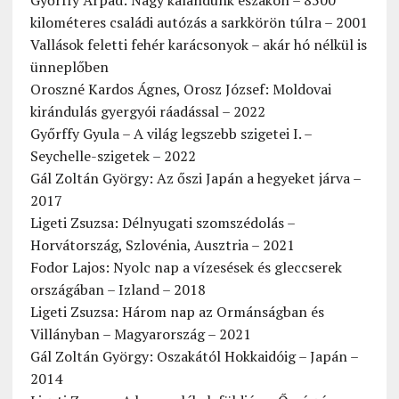
Győrffy Árpád: Nagy kalandunk északon – 8500
kilométeres családi autózás a sarkkörön túlra – 2001
Vallások feletti fehér karácsonyok – akár hó nélkül is
ünneplőben
Oroszné Kardos Ágnes, Orosz József: Moldovai
kirándulás gyergyói ráadással – 2022
Győrffy Gyula – A világ legszebb szigetei I. –
Seychelle-szigetek – 2022
Gál Zoltán György: Az őszi Japán a hegyeket járva –
2017
Ligeti Zsuzsa: Délnyugati szomszédolás –
Horvátország, Szlovénia, Ausztria – 2021
Fodor Lajos: Nyolc nap a vízesések és gleccserek
országában – Izland – 2018
Ligeti Zsuzsa: Három nap az Ormánságban és
Villányban – Magyarország – 2021
Gál Zoltán György: Oszakától Hokkaidóig – Japán –
2014