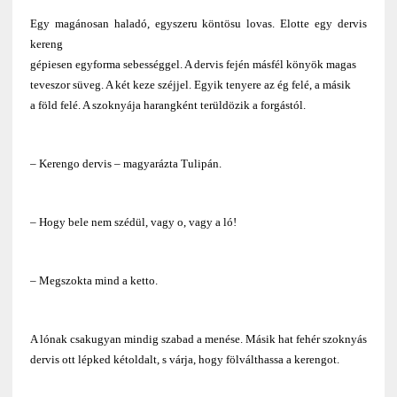
Egy magánosan haladó, egyszeru köntösu lovas. Elotte egy dervis
kereng
gépiesen egyforma sebességgel. A dervis fején másfél könyök magas
teveszor süveg. A két keze széjjel. Egyik tenyere az ég felé, a másik
a föld felé. A szoknyája harangként terüldözik a forgástól.
– Kerengo dervis – magyarázta Tulipán.
– Hogy bele nem szédül, vagy o, vagy a ló!
– Megszokta mind a ketto.
A lónak csakugyan mindig szabad a menése. Másik hat fehér szoknyás
dervis ott lépked kétoldalt, s várja, hogy fölválthassa a kerengot.