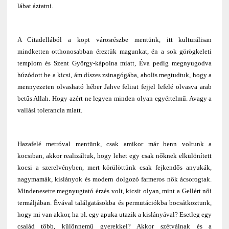
lábat áztatni.
A Citadellából a kopt városrészbe mentünk, itt kulturálisan
mindketten otthonosabban éreztük magunkat, én a sok görögkeleti
templom és Szent György-kápolna miatt, Éva pedig megnyugodva
húzódott be a kicsi, ám díszes zsinagógába, aholis megtudtuk, hogy a
mennyezeten olvasható héber Jahve felirat fejjel lefelé olvasva arab
betűs Allah. Hogy azért ne legyen minden olyan egyértelmű. Avagy a
vallási tolerancia miatt.
Hazafelé metróval mentünk, csak amikor már benn voltunk a
kocsiban, akkor realizáltuk, hogy lehet egy csak nőknek elkülönített
kocsi a szerelvényben, mert körülöttünk csak fejkendős anyukák,
nagymamák, kislányok és modern dolgozó farmeros nők ácsorogtak.
Mindenesetre megnyugtató érzés volt, kicsit olyan, mint a Gellért női
termáljában. Évával találgatásokba és permutációkba bocsátkoztunk,
hogy mi van akkor, ha pl. egy apuka utazik a kislányával? Esetleg egy
család több, különnemű gyerekkel? Akkor szétválnak és a