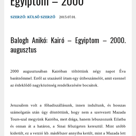
Egyiptom – 2000
SZERZŐ:
KÜLSŐ SZERZŐ
2013.07.01.
Balogh Anikó: Kairó – Egyiptom – 2000.
augusztus
2000 augusztusában Kairóban töltöttünk négy napot Éva
barátnőmmel. Erről az utazásról írtam egy útibeszámolót, amit ezennel
az érdeklődő nagyközönség rendelkezésére bocsátok.
Jeruzsálem volt a főhadiszállásunk, innen indultunk, és hosszas
számolgatás után úgy döntöttünk, hogy nem a szervezett Mazada
Tours-szal megyünk Kairóba, mert drága, hanem lebuszozunk Eilatba
és onnan át a határon, a Sinai félszigeten keresztül. Mint utóbb
kiderült, ez a verzió kb. másfélszer annyiba került, mint a Mazada lett