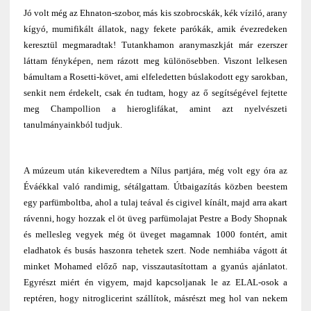
Jó volt még az Ehnaton-szobor, más kis szobrocskák, kék víziló, arany
kígyó, mumifikált állatok, nagy fekete parókák, amik évezredeken
keresztül megmaradtak! Tutankhamon aranymaszkját már ezerszer
láttam fényképen, nem rázott meg különösebben. Viszont lelkesen
bámultam a Rosetti-követ, ami elfeledetten búslakodott egy sarokban,
senkit nem érdekelt, csak én tudtam, hogy az ő segítségével fejtette
meg Champollion a hieroglifákat, amint azt nyelvészeti
tanulmányainkból tudjuk.
A múzeum után kikeveredtem a Nílus partjára, még volt egy óra az
Éváékkal való randimig, sétálgattam. Útbaigazítás közben beestem
egy parfümboltba, ahol a tulaj teával és cigivel kínált, majd arra akart
rávenni, hogy hozzak el öt üveg parfümolajat Pestre a Body Shopnak
és mellesleg vegyek még öt üveget magamnak 1000 fontért, amit
eladhatok és busás haszonra tehetek szert. Node nemhiába vágott át
minket Mohamed előző nap, visszautasítottam a gyanús ajánlatot.
Egyrészt miért én vigyem, majd kapcsoljanak le az ELAL-osok a
reptéren, hogy nitroglicerint szállítok, másrészt meg hol van nekem