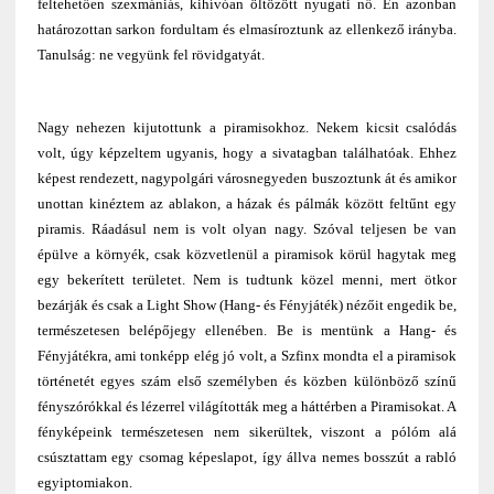
feltehetően szexmániás, kihívóan öltözött nyugati nő. Én azonban
határozottan sarkon fordultam és elmasíroztunk az ellenkező irányba.
Tanulság: ne vegyünk fel rövidgatyát.
Nagy nehezen kijutottunk a piramisokhoz. Nekem kicsit csalódás
volt, úgy képzeltem ugyanis, hogy a sivatagban találhatóak. Ehhez
képest rendezett, nagypolgári városnegyeden buszoztunk át és amikor
unottan kinéztem az ablakon, a házak és pálmák között feltűnt egy
piramis. Ráadásul nem is volt olyan nagy. Szóval teljesen be van
épülve a környék, csak közvetlenül a piramisok körül hagytak meg
egy bekerített területet. Nem is tudtunk közel menni, mert ötkor
bezárják és csak a Light Show (Hang- és Fényjáték) nézőit engedik be,
természetesen belépőjegy ellenében. Be is mentünk a Hang- és
Fényjátékra, ami tonképp elég jó volt, a Szfinx mondta el a piramisok
történetét egyes szám első személyben és közben különböző színű
fényszórókkal és lézerrel világították meg a háttérben a Piramisokat. A
fényképeink természetesen nem sikerültek, viszont a pólóm alá
csúsztattam egy csomag képeslapot, így állva nemes bosszút a rabló
egyiptomiakon.