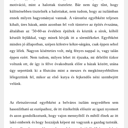
motiváció, mint a halottak tisztelete. Bár nem úgy tűnt, hogy
különösebben tisztelnék a halottakat, nem tudom, hogy az iszlámban
ennek milyen hagyományai vannak. A városrész egyébként teljesen
kihalt, üres házak, amin azonban fel volt tüntetve az építés évszáma,
általában az ’50-60-as években épültek és köztük a sírok, kőből
készült fejfákkal, vagy minek hívják itt a síremlékeket. Egyébként
minden jó állapotban, szépen kifestve kékre-sárgára, csak éppen sehol
egy lélek. Nagyon kísérteties volt, még fényes nappal is, vagy talán
éppen ezért. Nem tudom, milyen lehet itt éjszaka, mi délelőtt tízkor
voltunk ott, de így is félve óvakodtunk előre a házak között, utána
úgy sepertünk ki a főutcára mint a meszes és megkönnyebbülten
lélegeztünk fel, mikor az első kutya és fejkendős néni szembejött
velünk.
Az életszínvonal egyébként a belváros iszlám negyedében sem
hasonlítható az európaihoz, de itt érzékeltük először az igazi nyomort
és azon gondolkoztunk, hogy vajon mennyiből és miből élnek az itt
lakó emberek és hogy hozzájuk képest mi vagyunk a gazdag turisták.