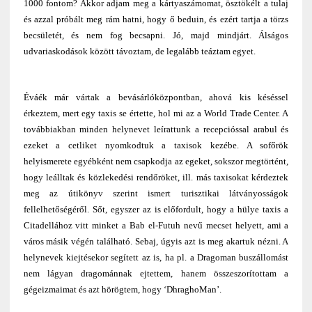
1000 fontom? Akkor adjam meg a kártyaszámomat, ösztökélt a tulaj
és azzal próbált meg rám hatni, hogy ő beduin, és ezért tartja a törzs
becsületét, és nem fog becsapni. Jó, majd mindjárt. Álságos
udvariaskodások között távoztam, de legalább teáztam egyet.
Éváék már vártak a bevásárlóközpontban, ahová kis késéssel
érkeztem, mert egy taxis se értette, hol mi az a World Trade Center. A
továbbiakban minden helynevet leírattunk a recepcióssal arabul és
ezeket a cetliket nyomkodtuk a taxisok kezébe. A sofőrök
helyismerete egyébként nem csapkodja az egeket, sokszor megtörtént,
hogy leálltak és közlekedési rendőröket, ill. más taxisokat kérdeztek
meg az útikönyv szerint ismert turisztikai látványosságok
fellelhetőségéről. Sőt, egyszer az is előfordult, hogy a hülye taxis a
Citadellához vitt minket a Bab el-Futuh nevű mecset helyett, ami a
város másik végén található. Sebaj, úgyis azt is meg akartuk nézni. A
helynevek kiejtésekor segített az is, ha pl. a Dragoman buszállomást
nem lágyan dragománnak ejtettem, hanem összeszorítottam a
gégeizmaimat és azt hörögtem, hogy ‘DhraghoMan’.