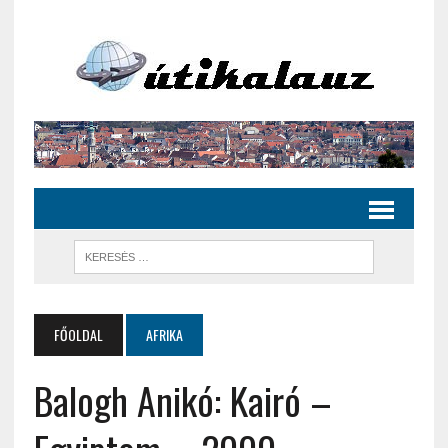
FŐOLDAL
AFRIKA
Balogh Anikó: Kairó –