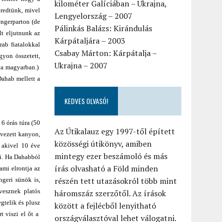
kilométer Galíciában – Ukrajna,
eredtünk, mivel
Lengyelország – 2007
engerparton (de
Pálinkás Balázs: Kirándulás
lt eljutnunk az
Kárpátaljára – 2003
ab fiatalokkal
Csabay Márton: Kárpátalja –
gyon összetett,
Ukrajna – 2007
t a magyarban.)
Dahab mellett a
KEDVES OLVASÓ!
6 órás túra (50
Az Útikalauz egy 1997-től épített
övezett kanyon,
közösségi útikönyv, amiben
 akivel 10 éve
mintegy ezer beszámoló és más
ni. Ha Dahabból
írás olvasható a Föld minden
ami elrontja az
részén tett utazásokról több mint
ngeri sünök is,
vesznek platós
háromszáz szerzőtől. Az írások
gtelik és plusz
között a fejlécből lenyitható
t viszi el őt a
országválasztóval lehet válogatni.