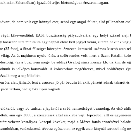
ának, mint Palermóban), igazából teljes biztonságban éreztem magam.
vart, de nem volt egy könnyű eset, sehol egy angol felirat, első pillanatban cs
égül kikeveredtünk EAST busztársaság pályaudvarára, egy helyi század eleji b
y hosszabb útra minimum egy nappal előre kell jegyet venni, e téren nekünk vég
oz (35 font), a Sinai félsziget közepére. Szuezen keresztül számos kisebb arab te
világ. Az út majdnem nyolc órás, a sofőr rendes volt, mert a Szent Katalin kol
kolostorig. (ez a busz nem megy be addig) Gyalog sincs messze kb. tíz km, de é
dtunk is jelképes borravalót. A kolostorhoz megérkezve, mivel holdfényes éjs
ézzük meg a napfelkeltét.
óra alatt járható, fent a csúcson jó pár beduin él, akik pénzért adnak takarót és 
picit fáztam, pedig fóka típus vagyok.
került vagy 50 turista, a japántól a svéd nemzetiséget bezárólag. Az első afri
ttuk, ami egy 3000, a szerzetesek által sziklába vájt lépcsőből állt és egyenese
ntért vehetsz kristályos közepű köveket, majd a Mózes forrás érintésével haladt
 szurdokban, varázslatossá téve az egész utat, az egyik arab lánynál szebbel még n