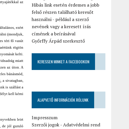
rtyajátékkal az
Hibás link esetén érdemes a jobb
felső részen található keresőt
használni - például a szerző
nevének vagy a keresett írás
ltalános, ezért
címének a beírásával
rálni (mondjuk,
Győrffy Árpád szerkesztő
s téri fő vasút
daértünk rögtön
nyomását kelti.
vidnadrág miatt
KERESSEN MINKET A FACEBOOKON
zen az úton. A
eles bánásmód,
, a sivatagban,
k is szállást a
élyt kell kérni
ALAPVETŐ INFORMÁCIÓK RÓLUNK
Impresszum
önyvekben leirt
Szerzői jogok
-
Adatvédelmi rend
 de jól guruló