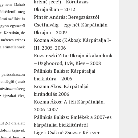
krém(-jeee!) – Körutazás
 hogy nem Dahab
Ukrajnában – 2012
feltétlenül meg
Pintér András: Beregszásztól
csó szállást is
Csetfalváig – egy hét Kárpátalján –
nagyon egyszerű
Ukrajna – 2009
nt Korzikán, de
Kozma Ákos (KÁkos): Kárpátalja I-
 méteres színes
III. 2005-2006
a érintetlennek
Ruzsinszki Zita: Ukrajnai kalandunk
– Uzghoorod, Lviv, Kiev – 2008
Pálinkás Balázs: Kárpátaljai
 partszakaszon
biciklitúra – 2005
vendéglő ( arab
Kozma Ákos: Kárpátaljai
y búvárszemüveg
kirándulás 2006
 éjszakai élet,
Kozma Ákos: A téli Kárpátalján.
2006-2007
Pálinkás Balázs: Emlékek a 2007-es
l 2-3 óra alatt
kárpátaljai biciklitúráról
ndolom kajával.
Ligeti Csákné Zsuzsa: Kétezer
 fontot hogy a