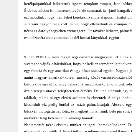
kerékpárjainkkal felkerestük Agomi templom romjait, Jabal sírh
Érdekes módon itt nincsenek tevék, de szamarak iá -jától hangzik a
ezt mondták , hogy nem lehet kerekezni- amire alaposan rácáfoltu
A társam nagyon meg volt ijedve, hogy eltévedünk és szomjan fo
nézni és datolyahegyeken szemezgetni. Itt tavakat láthatsz, pálma
esti oázisséta arab vacsorával a dél koreai lányokkal együtt.
9. nap PÉNTEK Kora reggel régi oázisrész megnézése, itt élnek 
sivatagba vájták a házikóikat, hogy ne kelljen termőterületet elve
egy francia és egy amerikai és egy kínai sráccal együtt. Nagyon 
amint magyar- amerikai- koreai társaság közös vacsora-hozzávalóka
küldtek be egy ólba, hogy válaszunk magunknak, lemondtunk róla.
dzsip tetején utazva felejthetetlen élmény. Délután elértünk egy
találtak, raktak rá egy elzáró szelepet és elmentek. A helyi bed
kicsordult víz pedig öntözi az oázis pálmafasarjait. Abszurd eg
büszkén mutogatta naplóját, és megkért mi is írjunk bele pár sort
melyeket félig betemetett a sivatagi homok.
Naplementét nézni elvittek minket az igazi homokdűnékhez. Ez eg
nincsenek skorpiók. A fény játéka a naplementével csodálatos a 