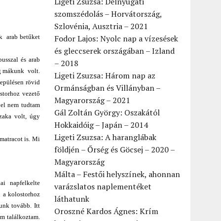
Ligeti Zsuzsa: Délnyugati
szomszédolás – Horvátország,
Szlovénia, Ausztria – 2021
ak arab betűket
Fodor Lajos: Nyolc nap a vízesések
és gleccserek országában – Izland
usszal és arab
– 2018
ig mákunk volt.
Ligeti Zsuzsa: Három nap az
lepülésen rövid
Ormánságban és Villányban –
ostorhoz vezető
Magyarország – 2021
jjel nem tudtam
Gál Zoltán György: Oszakától
zaka volt, úgy
Hokkaidóig – Japán – 2014
Ligeti Zsuzsa: A haranglábak
matracot is. Mi
földjén – Őrség és Göcsej – 2020 –
Magyarország
Málta – Festői helyszínek, ahonnan
kai napfelkelte
varázslatos naplementéket
n a kolostorhoz
láthatunk
unk tovább. Itt
Oroszné Kardos Ágnes: Krím
em találkoztam.