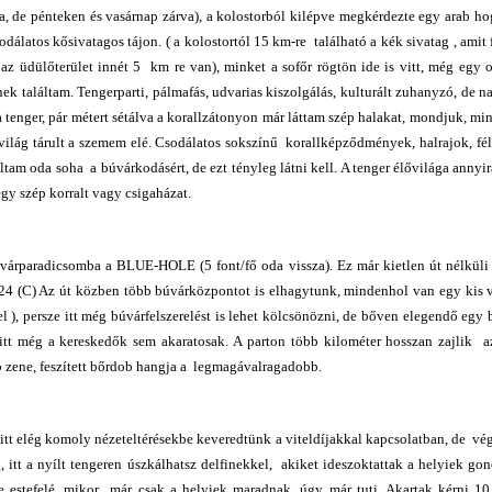
va, de pénteken és vasárnap zárva), a kolostorból kilépve megkérdezte egy arab
odálatos kősivatagos tájon. ( a kolostortól 15 km-re található a kék sivatag , amit 
az üdülőterület innét 5 km re van), minket a sofőr rögtön ide is vitt, még egy ol
tnek találtam. Tengerparti, pálmafás, udvarias kiszolgálás, kulturált zuhanyzó, de 
a tenger, pár métert sétálva a korallzátonyon már láttam szép halakat, mondjuk, mi
ilág tárult a szemem elé. Csodálatos sokszínű korallképződmények, halrajok, fél
ltam oda soha a búvárkodásért, de ezt tényleg látni kell. A tenger élővilága annyir
gy szép korralt vagy csigaházat.
árparadicsomba a BLUE-HOLE (5 font/fő oda vissza). Ez már kietlen út nélküli
s 24 (C) Az út közben több búvárközpontot is elhagytunk, mindenhol van egy kis 
el ), persze itt még búvárfelszerelést is lehet kölcsönözni, de bőven elegendő eg
itt még a kereskedők sem akaratosak. A parton több kilométer hosszan zajlik az
ab zene, feszített bőrdob hangja a legmagávalragadobb.
tt elég komoly nézeteltérésekbe keveredtünk a viteldíjakkal kapcsolatban, de végü
g, itt a nyílt tengeren úszkálhatsz delfinekkel, akiket ideszoktattak a helyiek go
de estefelé, mikor már csak a helyiek maradnak, úgy már tuti. Akartak kérni 10