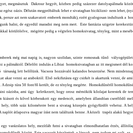
egyet, megmásztuk Dakrour hegyét, közben pedig százezer datolyapálmafa közöt
z egész oázis. Délután megpróbáltuk lehet e sivatagban biciklizni- nem lehet, (nyá
nk, persze azt nem szakavatott emberek mondták), ezért gyalogosan indultunk a h
gunk halni, de egyedül maradni meg nem mert. Este fantázia szigetre kerekeztü
fákkal körülölelve, mögötte pedig a végtelen homoksivatag, tényleg, mint a mesé
emberek még mai napig is, nagyon szolidan, szinte romosnak tűnő vályogépület
nni a pálmáktól. Délelőtt indulás a Líbiai homoksivatagban az itt megismert dél ko
jó társaság lett belőlünk. Vacsora hozzávaló kalandos beszerzése. Nem mindenna
t akar venni az araboktól. Első nekifutásra egy csirkét is akartunk venni, de am
 A dzsip túra 50 font/fő került, de ez tényleg megérte. Homokdűnéről homokdűné
 mini oázisba, ami úgy keletkezett, hogy orosz mérnökök kőolajat kerestek de te
uin kiásott és kővel körberakott egy medencét, amelyben állandóan cserélődő mel
y hely, több száz kilométerre bent a sivatag közepén gyógyfürdőt vehetsz. A he
. A naplót átlapozva magyar írást nem találtunk benne. A közeli trapéz alakú heg
y varázslatos hely, mezítláb futni a sivatagban elmondhatatlan érzés, állítóla
homokdűnék között. Este vacsorát készítettek a lányok, nem tudom mi volt az , 