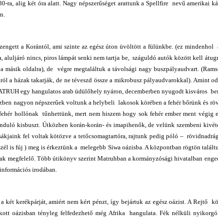
30-ra, alig két óra alatt. Nagy népszerűséget arattunk a Spellfire nevű amerikai ká
n.
ngett a Korántól, ami szinte az egész úton üvöltött a fülünkbe. (ez mindenhol á
 aluljáró nincs, piros lámpát senki nem tartja be, száguldó autók között kell átug
 másik oldalra), de végre megtaláltuk a távolsági nagy buszpályaudvart. (Ramse
tcáról a házak takarják, de ne téveszd össze a mikrobusz pályaudvarokkal). Amint o
. MATRUH egy hangulatos arab üdülőhely nyáron, decemberben nyugodt kisváros be
özben nagyon népszerűek voltunk a helybeli lakosok körében a fehér bőrünk és rö
g fehér hollónak tűnhettünk, mert nem hiszem hogy sok fehér ember ment végig e
induló kisbuszt. Útközben korán-korán- és imapihenők, de velünk szembeni kivét
ákjaink fel voltak kötözve a tetőcsomagtartóra, rajtunk pedig póló – rövidnadrág
él is fúj ) meg is érkeztünk a melegebb Siwa oázisba. A központban rögtön találtun
lnak megfelelő. Több útikönyv szerint Matruhban a kormányzósági hivatalban enged
 információs irodában.
ét kerékpárját, amiért nem kért pénzt, így bejártuk az egész oázist. A Rejtő k
kott oázisban tényleg felfedezhető még Afrika hangulata. Fék nélküli nyikorgó,