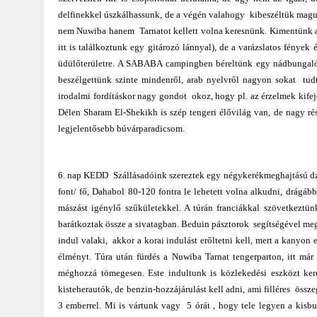
delfinekkel úszkálhassunk, de a végén valahogy kibeszéltük magu
nem Nuwiba hanem Tarnatot kellett volna keresnünk. Kimentünk a t
itt is találkoztunk egy gitározó lánnyal), de a varázslatos fények
üdülőterületre. A SABABA campingben béreltünk egy nádbungalót 5
beszélgettünk szinte mindenről, arab nyelvről nagyon sokat tudt
irodalmi fordításkor nagy gondot okoz, hogy pl. az érzelmek kifej
Délen Sharam El-Shekikh is szép tengeri élővilág van, de nagy rés
legjelentősebb búvárparadicsom.
6. nap KEDD Szállásadóink szereztek egy négykerékmeghajtású dzsi
font/ fő, Dahabol 80-120 fontra le lehetett volna alkudni, drágáb
mászást igénylő szűkületekkel. A túrán franciákkal szövetkeztü
barátkoztak össze a sivatagban. Beduin pásztorok segítségével meg
indul valaki, akkor a korai indulást erőltetni kell, mert a kanyon 
élményt. Túra után fürdés a Nuwiba Tarnat tengerparton, itt már 
méghozzá tömegesen. Este indultunk is közlekedési eszközt ker
kisteherautók, de benzin-hozzájárulást kell adni, ami filléres öss
3 emberrel. Mi is vártunk vagy 5 órát , hogy tele legyen a kisb