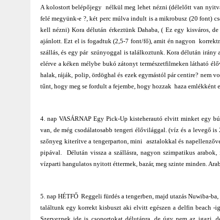
A kolostort belépőjegy nélkül meg lehet nézni (délelőtt van nyit
felé megyünk-e ?, két perc múlva indult is a mikrobusz (20 font) cs
kell nézni) Kora délután érkeztünk Dahaba, ( Ez egy kisváros, de 
ajánlott. Ezt el is fogadtuk (2,5-7 font/fő), amit én nagyon korrek
szállás, és egy pár szúnyoggal is találkoztunk. Kora délután irány 
elérve a kéken mélybe bukó zátonyt természetfilmeken látható élőv
halak, ráják, polip, ördöghal és ezek egymástól pár centire? nem vo
tűnt, hogy meg se fordult a fejembe, hogy hozzak haza emlékként e
4. nap VASÁRNAP Egy Pick-Up kisteherautó elvitt minket egy búv
van, de még csodálatosabb tengeri élővilággal. (víz és a levegő i
szőnyeg kiterítve a tengerparton, mini asztalokkal és napellenzőv
pipával. Délután vissza a szállásra, nagyon szimpatikus arabok, 
vízparti hangulatos nyitott éttermek, bazár, meg szinte minden. Ar
5. nap HÉTFŐ Reggeli fürdés a tengerben, majd utazás Nuwiba-ba, i
találtunk egy korrekt kisbuszt aki elvitt egészen a delfin beach -i
Szerveznek ide is csoportokat délutánra, de úgy nem az igazi, 