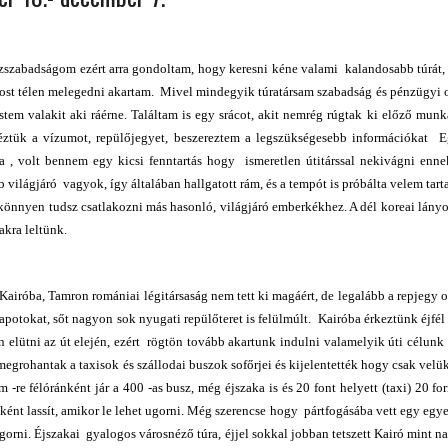
 ORSZÁGÁBAN – IZLAND – 2018
OK SZÁMÁRA 2026-BAN
zszabadságom ezért arra gondoltam, hogy keresni kéne valami kalandosabb túrát,
most télen melegedni akartam. Mivel mindegyik túratársam szabadság és pénzügyi 
stem valakit aki ráérne. Találtam is egy srácot, akit nemrég rúgtak ki előző munk
téztük a vízumot, repülőjegyet, beszereztem a legszükségesebb információkat 
a , volt bennem egy kicsi fenntartás hogy ismeretlen útitárssal nekivágni enne
b világjáró vagyok, így általában hallgatott rám, és a tempót is próbálta velem tart
önnyen tudsz csatlakozni más hasonló, világjáró emberkékhez. A dél koreai lányok
kra leltünk.
iróba, Tamron romániai légitársaság nem tett ki magáért, de legalább a repjegy 
apotokat, sőt nagyon sok nyugati repülőteret is felülmúlt. Kairóba érkeztünk éjfél 
elütni az út elején, ezért rögtön tovább akartunk indulni valamelyik úti célunk f
megrohantak a taxisok és szállodai buszok sofőrjei és kijelentették hogy csak velük 
 -re félóránként jár a 400 -as busz, még éjszaka is és 20 font helyett (taxi) 20 fo
ént lassít, amikor le lehet ugorni. Még szerencse hogy pártfogásába vett egy egyet
gorni. Éjszakai gyalogos városnéző túra, éjjel sokkal jobban tetszett Kairó mint n