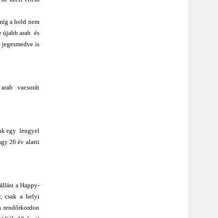
amíg a hold nem
e újabb arab és
a jegesmedve is
m arab vacsorát
unk egy lengyel
gy 26 év alatti
állást a Happy-
, csak a helyi
a rendőrkordon