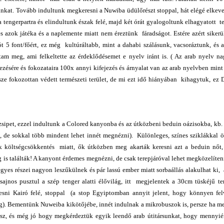
nkat. Tovább indultunk megkeresni a Nuwiba üdülőrészt stoppal, hát elégé elkev
engerpartra és elindultunk észak felé, majd két órát gyalogoltunk elhagyatott t
 és azok játéka és a naplemente miatt nem éreztünk fáradságot. Estére azért sikerü
 font/főért, ez még kultúráltabb, mint a dahabi szálásunk, vacsoráztunk, és ar
am meg, ami felkeltette az érdeklődésemet e nyelv iránt is. ( Az arab nyelv na
ezésére és fokozataira 100x annyi kifejezés és árnyalat van az arab nyelvben min
ze fokozottan védett természeti terület, de mi ezt idő hiányában kihagytuk, ez 
pet, ezzel indultunk a Colored kanyonba és az útközbeni beduin oázisokba, kb. 
b, de sokkal több mindent lehet innét megnézni). Különleges, színes sziklákkal 
nk költségcsökkentés miatt, ők útközben meg akarták keresni azt a beduin nőt,
 is találták! A kanyont érdemes megnézni, de csak terepjáróval lehet megközelíte
egyes részei nagyon leszűkülnek és pár lassú ember miatt sorbaállás alakulhat ki, 
sajnos pusztul a szép tenger alatti élővilág, itt megjelentek a 30cm tüskéjű te
esni Kairó felé, stoppal (a stop Egyiptomban annyit jelent, hogy könnyen fel
zeg). Bementünk Nuweiba kikötőjébe, innét indulnak a mikrobuszok is, persze ha me
usz, és még jó hogy megkérdeztük egyik leendő arab útitársunkat, hogy mennyiér