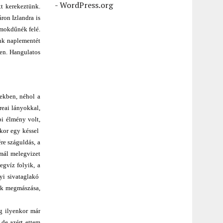
-
WordPress.org
t kerekeztünk.
ron Izlandra is
omokdűnék felé.
nk naplementét
ben. Hangulatos
ekben, néhol a
reai lányokkal,
pi élmény volt,
ikor egy késsel
re száguldás, a
rmál melegvizet
egvíz folyik, a
lyi sivataglakó
yek megmászása,
g ilyenkor már
de azért ettem