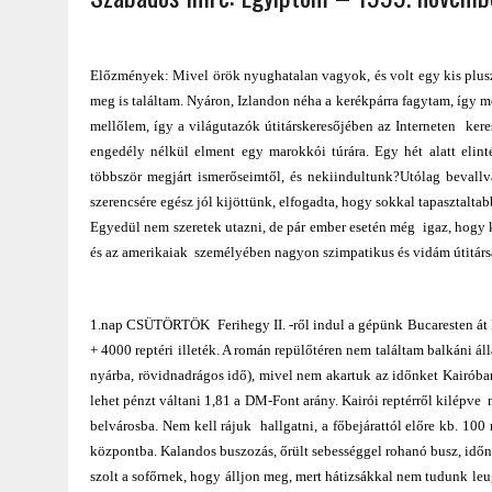
2022.02.12.
|
FODOR LAJOS: NYOLC NAP A VÍZESÉSEK ÉS GLECCSEREK
2026.04.01.
|
EURÓPA LEGFONTOSABB VÁROSAI A DIGITÁLIS NOMÁD
Előzmények: Mivel örök nyughatalan vagyok, és volt egy kis plus
meg is találtam. Nyáron, Izlandon néha a kerékpárra fagytam, így 
mellőlem, így a világutazók útitárskeresőjében az Interneten kere
engedély nélkül elment egy marokkói túrára. Egy hét alatt elin
többször megjárt ismerőseimtől, és nekiindultunk?Utólag bevallv
szerencsére egész jól kijöttünk, elfogadta, hogy sokkal tapasztaltab
Egyedül nem szeretek utazni, de pár ember esetén még igaz, hogy k
és az amerikaiak személyében nagyon szimpatikus és vidám útitársa
1.nap CSÜTÖRTÖK Ferihegy II. -ről indul a gépünk Bucaresten át Ka
+ 4000 reptéri illeték. A román repülőtéren nem találtam balkáni áll
nyárba, rövidnadrágos idő), mivel nem akartuk az időnket Kairóban 
lehet pénzt váltani 1,81 a DM-Font arány. Kairói reptérről kilépve 
belvárosba. Nem kell rájuk hallgatni, a főbejárattól előre kb. 100 m
központba. Kalandos buszozás, őrült sebességgel rohanó busz, időnk
szolt a sofőrnek, hogy álljon meg, mert hátizsákkal nem tudunk leu