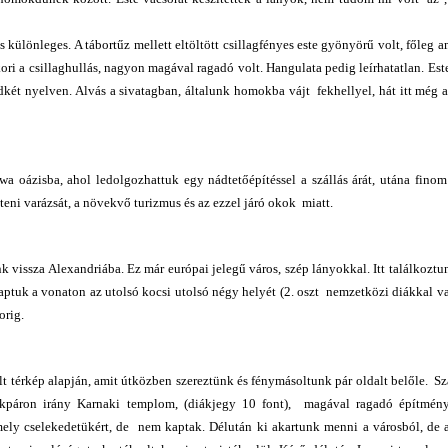
különleges. A tábortűz mellett eltöltött csillagfényes este gyönyörű volt, főleg 
kori a csillaghullás, nagyon magával ragadó volt. Hangulata pedig leírhatatlan. Est
ndkét nyelven. Alvás a sivatagban, általunk homokba vájt fekhellyel, hát itt még 
a oázisba, ahol ledolgozhattuk egy nádtetőépítéssel a szállás árát, utána fino
íteni varázsát, a növekvő turizmus és az ezzel járó okok miatt.
vissza Alexandriába. Ez már európai jelegű város, szép lányokkal. Itt találkozt
aptuk a vonaton az utolsó kocsi utolsó négy helyét (2. oszt nemzetközi diákkal va
xorig.
 térkép alapján, amit útközben szereztünk és fénymásoltunk pár oldalt belőle. Sz
rékpáron irány Karnaki templom, (diákjegy 10 font), magával ragadó építmény
mely cselekedetükért, de nem kaptak. Délután ki akartunk menni a városból, de 