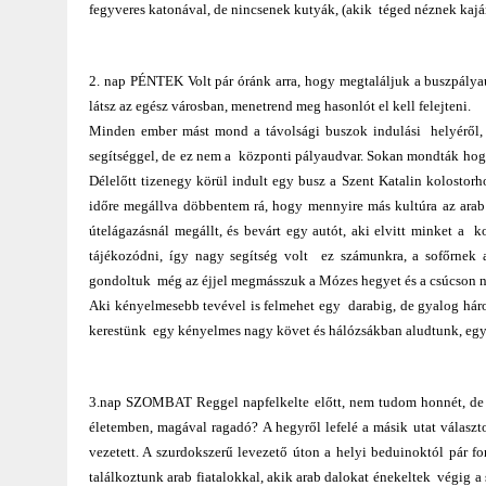
fegyveres katonával, de nincsenek kutyák, (akik téged néznek kaj
2. nap PÉNTEK Volt pár óránk arra, hogy megtaláljuk a buszpályaud
látsz az egész városban, menetrend meg hasonlót el kell felejteni.
Minden ember mást mond a távolsági buszok indulási helyéről, v
segítséggel, de ez nem a központi pályaudvar. Sokan mondták hog
Délelőtt tizenegy körül indult egy busz a Szent Katalin kolostorh
időre megállva döbbentem rá, hogy mennyire más kultúra az arab 
útelágazásnál megállt, és bevárt egy autót, aki elvitt minket a 
tájékozódni, így nagy segítség volt ez számunkra, a sofőrnek a
gondoltuk még az éjjel megmásszuk a Mózes hegyet és a csúcson n
Aki kényelmesebb tevével is felmehet egy darabig, de gyalog három 
kerestünk egy kényelmes nagy követ és hálózsákban aludtunk, egy 
3.nap SZOMBAT Reggel napfelkelte előtt, nem tudom honnét, de elő
életemben, magával ragadó? A hegyről lefelé a másik utat választo
vezetett. A szurdokszerű levezető úton a helyi beduinoktól pár fo
találkoztunk arab fiatalokkal, akik arab dalokat énekeltek végig a