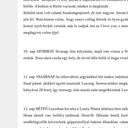
belőle. A beduin is főzött vacsorát, minket is megkínált.
Külsőre nem volt valami bizalomgerjesztő, de ízre nagyon finom és 
jött fel. Nem hittem volna, hogy ennyi csillag létezik és ilyen gya
koreai nyelvleckét vettünk, már le tudjuk írni az I love you -t mi
megfagyott volna éjjel.
10. nap SZOMBAT Sivatagi túra folytatása, majd este vissza a Siw
ettünk. Siwa oázis csoda egy hely, de rövid időn belül el fogja vesz
11. nap VASÁRNAP Az előreváltott jegyünkkel hét órakor indultunk 
fiatal párral, akikkel együtt utaztunk Luxorig. Szerencsénkre megk
kártyával 28 font), így tizenegy órás utazás után megérkeztünk Lu
12. nap HÉTFŐ Luxorban kis séta a Loney Planet útikönyvben talált
Home (kettő van belőle) találtunk 5font/fő. Délután bérelt ke
rendfelügyelők követelnek géppisztollyal baksist állandóan vala