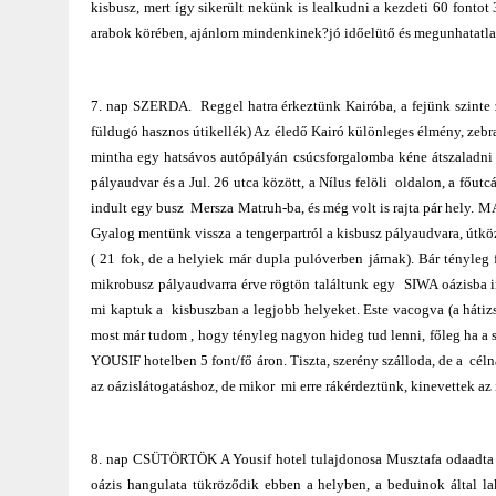
kisbusz, mert így sikerült nekünk is lealkudni a kezdeti 60 fontot 
arabok körében, ajánlom mindenkinek?jó időelütő és megunhatatla
7. nap SZERDA. Reggel hatra érkeztünk Kairóba, a fejünk szinte ze
füldugó hasznos útikellék) Az éledő Kairó különleges élmény, zebra,
mintha egy hatsávos autópályán csúcsforgalomba kéne átszaladni a
pályaudvar és a Jul. 26 utca között, a Nílus felöli oldalon, a főu
indult egy busz Mersza Matruh-ba, és még volt is rajta pár hely
Gyalog mentünk vissza a tengerpartról a kisbusz pályaudvara, útk
( 21 fok, de a helyiek már dupla pulóverben járnak). Bár tényle
mikrobusz pályaudvarra érve rögtön találtunk egy SIWA oázisba 
mi kaptuk a kisbuszban a legjobb helyeket. Este vacogva (a hátizs
most már tudom , hogy tényleg nagyon hideg tud lenni, főleg ha a sz
YOUSIF hotelben 5 font/fő áron. Tiszta, szerény szálloda, de a cé
az oázislátogatáshoz, de mikor mi erre rákérdeztünk, kinevettek az
8. nap CSÜTÖRTÖK A Yousif hotel tulajdonosa Musztafa odaadta a k
oázis hangulata tükröződik ebben a helyben, a beduinok által la