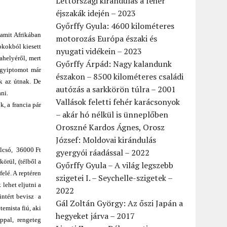
Lettországi kirándulás a fehér
éjszakák idején – 2023
Győrffy Gyula: 4600 kilométeres
 amit Afrikában
motorozás Európa északi és
okokból kiesett
nyugati vidékein – 2023
ahelyéről, mert
Győrffy Árpád: Nagy kalandunk
Egyiptomot már
északon – 8500 kilométeres családi
k az útnak. De
autózás a sarkkörön túlra – 2001
ani.
Vallások feletti fehér karácsonyok
, a francia pár
– akár hó nélkül is ünneplőben
Oroszné Kardos Ágnes, Orosz
József: Moldovai kirándulás
olcsó, 36000 Ft
gyergyói ráadással – 2022
körül, (télből a
Győrffy Gyula – A világ legszebb
elé. A reptéren
szigetei I. – Seychelle-szigetek –
lehet eljutni a
2022
rintért bevisz a
Gál Zoltán György: Az őszi Japán a
emista fiú, aki
hegyeket járva – 2017
appal, rengeteg