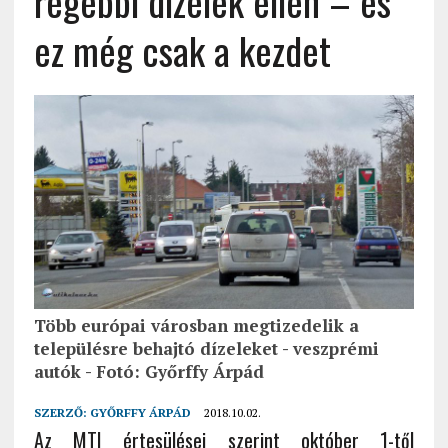
régebbi dízelek ellen – és
ez még csak a kezdet
Több európai városban megtizedelik a
településre behajtó dízeleket - veszprémi
autók - Fotó: Győrffy Árpád
SZERZŐ:
GYŐRFFY ÁRPÁD
2018.10.02.
Az MTI értesülései szerint október 1-től