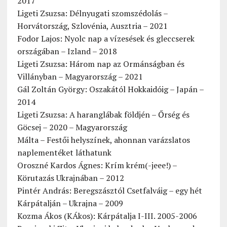
2017
Ligeti Zsuzsa: Délnyugati szomszédolás –
Horvátország, Szlovénia, Ausztria – 2021
Fodor Lajos: Nyolc nap a vízesések és gleccserek
országában – Izland – 2018
Ligeti Zsuzsa: Három nap az Ormánságban és
Villányban – Magyarország – 2021
Gál Zoltán György: Oszakától Hokkaidóig – Japán –
2014
Ligeti Zsuzsa: A haranglábak földjén – Őrség és
Göcsej – 2020 – Magyarország
Málta – Festői helyszínek, ahonnan varázslatos
naplementéket láthatunk
Oroszné Kardos Ágnes: Krím krém(-jeee!) –
Körutazás Ukrajnában – 2012
Pintér András: Beregszásztól Csetfalváig – egy hét
Kárpátalján – Ukrajna – 2009
Kozma Ákos (KÁkos): Kárpátalja I-III. 2005-2006