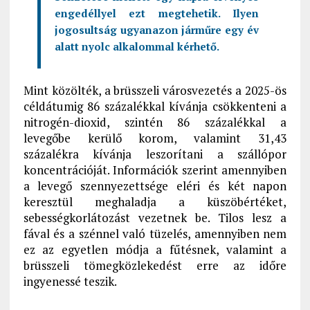
engedéllyel ezt megtehetik. Ilyen
jogosultság ugyanazon járműre egy év
alatt nyolc alkalommal kérhető.
Mint közölték, a brüsszeli városvezetés a 2025-ös
céldátumig 86 százalékkal kívánja csökkenteni a
nitrogén-dioxid, szintén 86 százalékkal a
levegőbe kerülő korom, valamint 31,43
százalékra kívánja leszorítani a szállópor
koncentrációját. Információk szerint amennyiben
a levegő szennyezettsége eléri és két napon
keresztül meghaladja a küszöbértéket,
sebességkorlátozást vezetnek be. Tilos lesz a
fával és a szénnel való tüzelés, amennyiben nem
ez az egyetlen módja a fűtésnek, valamint a
brüsszeli tömegközlekedést erre az időre
ingyenessé teszik.