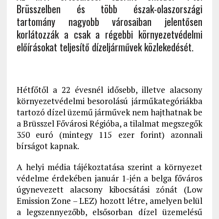
Brüsszelben és több észak-olaszországi
tartomány nagyobb városaiban jelentősen
korlátozzák a csak a régebbi környezetvédelmi
előírásokat teljesítő dízeljárművek közlekedését.
Hétfőtől a 22 évesnél idősebb, illetve alacsony
környezetvédelmi besorolású járműkategóriákba
tartozó dízel üzemű járművek nem hajthatnak be
a Brüsszel Fővárosi Régióba, a tilalmat megszegők
350 euró (mintegy 115 ezer forint) azonnali
bírságot kapnak.
A helyi média tájékoztatása szerint a környezet
védelme érdekében január 1-jén a belga főváros
úgynevezett alacsony kibocsátási zónát (Low
Emission Zone – LEZ) hozott létre, amelyen belül
a legszennyezőbb, elsősorban dízel üzemelésű