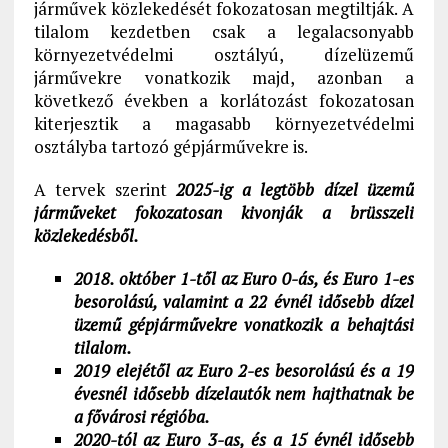
járművek közlekedését fokozatosan megtiltják. A
tilalom kezdetben csak a legalacsonyabb
környezetvédelmi osztályú, dízelüzemű
járművekre vonatkozik majd, azonban a
következő években a korlátozást fokozatosan
kiterjesztik a magasabb környezetvédelmi
osztályba tartozó gépjárművekre is.
A tervek szerint
2025-ig a legtöbb dízel üzemű
járműveket fokozatosan kivonják a brüsszeli
közlekedésből.
2018. október 1-től az Euro 0-ás, és Euro 1-es
besorolású, valamint a 22 évnél idősebb dízel
üzemű gépjárművekre vonatkozik a behajtási
tilalom.
2019 elejétől az Euro 2-es besorolású és a 19
évesnél idősebb dízelautók nem hajthatnak be
a fővárosi régióba.
2020-tól az Euro 3-as, és a 15 évnél idősebb