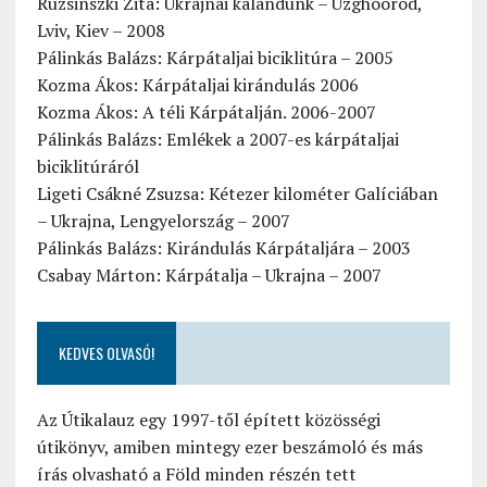
Ruzsinszki Zita: Ukrajnai kalandunk – Uzghoorod,
Lviv, Kiev – 2008
Pálinkás Balázs: Kárpátaljai biciklitúra – 2005
Kozma Ákos: Kárpátaljai kirándulás 2006
Kozma Ákos: A téli Kárpátalján. 2006-2007
Pálinkás Balázs: Emlékek a 2007-es kárpátaljai
biciklitúráról
Ligeti Csákné Zsuzsa: Kétezer kilométer Galíciában
– Ukrajna, Lengyelország – 2007
Pálinkás Balázs: Kirándulás Kárpátaljára – 2003
Csabay Márton: Kárpátalja – Ukrajna – 2007
KEDVES OLVASÓ!
Az Útikalauz egy 1997-től épített közösségi
útikönyv, amiben mintegy ezer beszámoló és más
írás olvasható a Föld minden részén tett