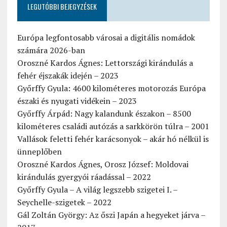
LEGUTÓBBI BEJEGYZÉSEK
Európa legfontosabb városai a digitális nomádok
számára 2026-ban
Oroszné Kardos Ágnes: Lettországi kirándulás a
fehér éjszakák idején – 2023
Győrffy Gyula: 4600 kilométeres motorozás Európa
északi és nyugati vidékein – 2023
Győrffy Árpád: Nagy kalandunk északon – 8500
kilométeres családi autózás a sarkkörön túlra – 2001
Vallások feletti fehér karácsonyok – akár hó nélkül is
ünneplőben
Oroszné Kardos Ágnes, Orosz József: Moldovai
kirándulás gyergyói ráadással – 2022
Győrffy Gyula – A világ legszebb szigetei I. –
Seychelle-szigetek – 2022
Gál Zoltán György: Az őszi Japán a hegyeket járva –