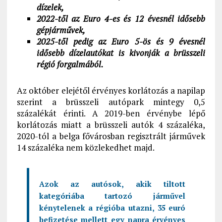
dízelek,
2022-től az Euro 4-es és 12 évesnél idősebb
gépjárművek,
2025-től pedig az Euro 5-ös és 9 évesnél
idősebb dízelautókat is kivonják a brüsszeli
régió forgalmából.
Az október elejétől érvényes korlátozás a napilap
szerint a brüsszeli autópark mintegy 0,5
százalékát érinti. A 2019-ben érvénybe lépő
korlátozás miatt a brüsszeli autók 4 százaléka,
2020-tól a belga fővárosban regisztrált járművek
14 százaléka nem közlekedhet majd.
Azok az autósok, akik tiltott
kategóriába tartozó járművel
kénytelenek a régióba utazni, 35 euró
befizetése mellett egy napra érvényes