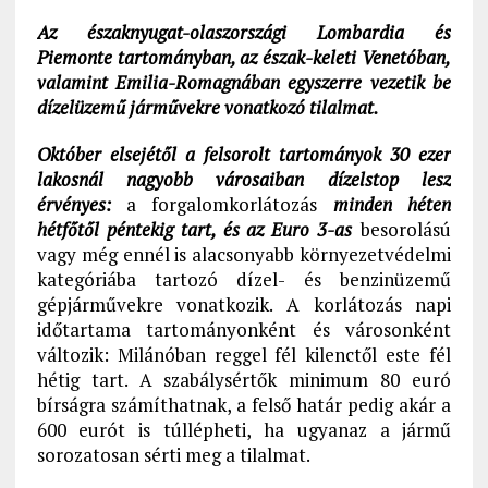
Az északnyugat-olaszországi Lombardia és
Piemonte tartományban, az észak-keleti Venetóban,
valamint Emilia-Romagnában egyszerre vezetik be
dízelüzemű járművekre vonatkozó tilalmat.
Október elsejétől a felsorolt tartományok 30 ezer
lakosnál nagyobb városaiban dízelstop lesz
érvényes:
a forgalomkorlátozás
minden héten
hétfőtől péntekig tart, és az Euro 3-as
besorolású
vagy még ennél is alacsonyabb környezetvédelmi
kategóriába tartozó dízel- és benzinüzemű
gépjárművekre vonatkozik. A korlátozás napi
időtartama tartományonként és városonként
változik: Milánóban reggel fél kilenctől este fél
hétig tart. A szabálysértők minimum 80 euró
bírságra számíthatnak, a felső határ pedig akár a
600 eurót is túllépheti, ha ugyanaz a jármű
sorozatosan sérti meg a tilalmat.