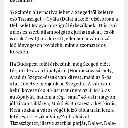
5) Szintén alternatíva lehet a Szegedtől keletre
eső Tiszasziget – Gyála (Đala) átkelő: elsősorban a
Dél-Kelet Magyarországról érkezőknek. Itt is csak
uniós és szerb állampolgárok juthatnak át, és ők
is csak 7 és 19 óra között, ellenben a várakozási
idő lényegesen rövidebb, mint a szomszédos
Röszkén.
Ha Budapest felől érkezünk, még Szeged előtt
térjünk le az autópályáról (Hódmezővásárhely,
Arad és Szeged-észak van kiírva), majd az 5-ös
utat követve menjünk be Szegedre. A városon
belül kövessük a 43-as utat (nem az új M43-as
autópályát, hanem a régi “sima” 43-ast): nagyon
jól ki van táblázva, Makó és Bukarest a két kiírás.
Nem sokkal a város végét jelző tábla után lesz a
letérés, itt jelzik a Vám/Zoll táblával
Tiszaszigetet, illetve szerbiai párját, Đala-t. Đala-