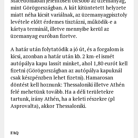
Macedóniában jelentősen olcsóbb az üzemanyag,
mint Görögországban. A kút kitüntetett helyzete
miatt néha kicsit variálnak, az üzemanyagpisztoly
levétele előtt érdemes tisztázni, működik-e a
kártya terminál, illetve mennyibe kerül az
üzemanyag euróban fizetve.
A határ után folytatódik a jó út, és a forgalom is
kicsi, azonban a határ után kb. 2 km-el ismét
autópálya kapu lassít minket, ahol 1,80 eurót kell
fizetni (Görögországban az autópálya kapuknál
csak készpénzben lehet fizetni). Hamarosan
döntést kell hoznunk: Thessaloniki illetve Athén
felé mehetünk tovább. Ha a déli területekre
tartunk, irány Athén, ha a keleti részekre (pl
Asprovalta), akkor Thessaloniki.
FAQ