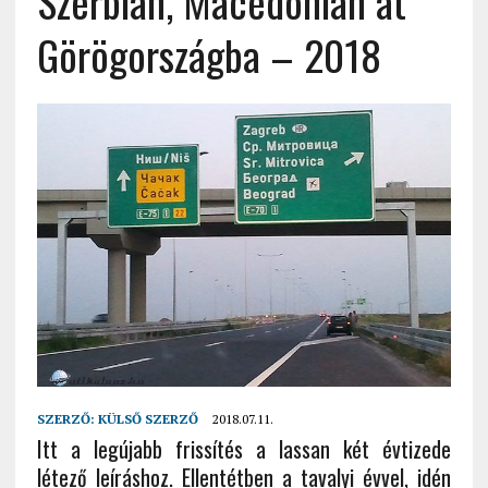
Szerbián, Macedónián át
Görögországba – 2018
SZERZŐ:
KÜLSŐ SZERZŐ
2018.07.11.
Itt a legújabb frissítés a lassan két évtizede
létező leíráshoz. Ellentétben a tavalyi évvel, idén