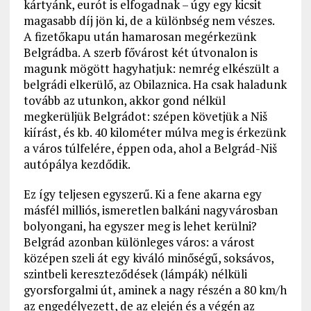
kártyánk, eurót is elfogadnak – úgy egy kicsit
magasabb díj jön ki, de a különbség nem vészes.
A fizetőkapu után hamarosan megérkezünk
Belgrádba. A szerb fővárost két útvonalon is
magunk mögött hagyhatjuk: nemrég elkészült a
belgrádi elkerülő, az Obilaznica. Ha csak haladunk
tovább az utunkon, akkor gond nélkül
megkerüljük Belgrádot: szépen követjük a Niš
kiírást, és kb. 40 kilométer múlva meg is érkezünk
a város túlfelére, éppen oda, ahol a Belgrád-Niš
autópálya kezdődik.
Ez így teljesen egyszerű. Ki a fene akarna egy
másfél milliós, ismeretlen balkáni nagyvárosban
bolyongani, ha egyszer meg is lehet kerülni?
Belgrád azonban különleges város: a várost
középen szeli át egy kiváló minőségű, soksávos,
szintbeli kereszteződések (lámpák) nélküli
gyorsforgalmi út, aminek a nagy részén a 80 km/h
az engedélyezett, de az elején és a végén az