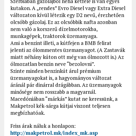
Szerbiában gázolajból néha kétféle is van egyes
kutakon. A „rendes” Evro Diesel vagy Extra Diesel
változaton kívül létezik egy D2 nevű, érezhetően
olcsóbb gázolaj. Ez az olcsóbbik nafta azonban
nem való a korszerű dízelmotorokba,
munkagépek, traktorok üzemanyaga.
Ami a benzint illeti, a kútfejen a BMB felirat
jelenti az ólommentes üzemanyagot. (A Zastavák
miatt néhány kúton ott még van ólmozott is.) Az
ólmozatlan benzin neve “bezolovni”.
Szinte minden benzinkút árul prémium
üzemanyagokat is, a hagyományos változat
áránál pár dinárral drágábban. Az üzemanyagok
minősége nem rosszabb a magyarnál.
Macedóniában “márkás” kutat ne keressünk, a
Makpetrol kék-sárga kútjai viszont teljesen
megbízhatóak.
Friss árak náluk a honlapon:
http://makpetrol.mk/index_mk.asp