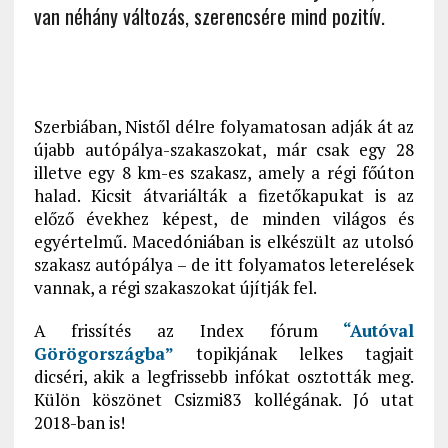
van néhány változás, szerencsére mind pozitív.
Szerbiában, Nistől délre folyamatosan adják át az
újabb autópálya-szakaszokat, már csak egy 28
illetve egy 8 km-es szakasz, amely a régi főúton
halad. Kicsit átvariálták a fizetőkapukat is az
előző évekhez képest, de minden világos és
egyértelmű. Macedóniában is elkészült az utolsó
szakasz autópálya – de itt folyamatos leterelések
vannak, a régi szakaszokat újítják fel.
A frissítés az Index fórum
“Autóval
Görögországba”
topikjának lelkes tagjait
dicséri, akik a legfrissebb infókat osztották meg.
Külön köszönet Csizmi83 kollégának. Jó utat
2018-ban is!