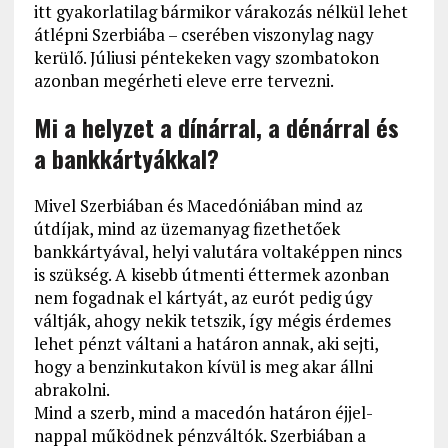
itt gyakorlatilag bármikor várakozás nélkül lehet
átlépni Szerbiába – cserében viszonylag nagy
kerülő. Júliusi péntekeken vagy szombatokon
azonban megérheti eleve erre tervezni.
Mi a helyzet a dínárral, a dénárral és
a bankkártyákkal?
Mivel Szerbiában és Macedóniában mind az
útdíjak, mind az üzemanyag fizethetőek
bankkártyával, helyi valutára voltaképpen nincs
is szükség. A kisebb útmenti éttermek azonban
nem fogadnak el kártyát, az eurót pedig úgy
váltják, ahogy nekik tetszik, így mégis érdemes
lehet pénzt váltani a határon annak, aki sejti,
hogy a benzinkutakon kívül is meg akar állni
abrakolni.
Mind a szerb, mind a macedón határon éjjel-
nappal működnek pénzváltók. Szerbiában a