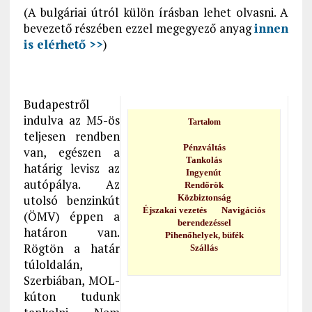
(A bulgáriai útról külön írásban lehet olvasni. A
bevezető részében ezzel megegyező anyag
innen
is elérhető >>
)
Budapestről
indulva az M5-ös
Tartalom
teljesen rendben
Pénzváltás
van, egészen a
Tankolás
határig levisz az
Ingyenút
autópálya. Az
Rendőrök
utolsó benzinkút
Közbiztonság
Éjszakai vezetés
Navigációs
(ÖMV) éppen a
berendezéssel
határon van.
Pihenőhelyek, büfék
Rögtön a határ
Szállás
túloldalán,
Szerbiában, MOL-
kúton tudunk