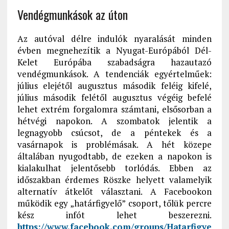
Vendégmunkások az úton
Az autóval délre indulók nyaralását minden
évben megnehezítik a Nyugat-Európából Dél-
Kelet Európába szabadságra hazautazó
vendégmunkások. A tendenciák egyértelműek:
július elejétől augusztus második feléig kifelé,
július második felétől augusztus végéig befelé
lehet extrém forgalomra számtani, elsősorban a
hétvégi napokon. A szombatok jelentik a
legnagyobb csúcsot, de a péntekek és a
vasárnapok is problémásak. A hét közepe
általában nyugodtabb, de ezeken a napokon is
kialakulhat jelentősebb torlódás. Ebben az
időszakban érdemes Röszke helyett valamelyik
alternatív átkelőt választani. A Facebookon
működik egy „határfigyelő” csoport, tőlük percre
kész infót lehet beszerezni.
https://www.facebook.com/groups/Hatarfigye