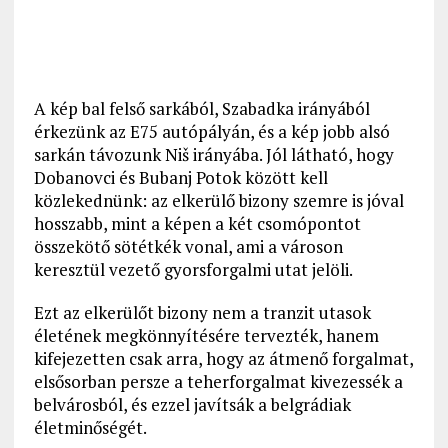
A kép bal felső sarkából, Szabadka irányából
érkezünk az E75 autópályán, és a kép jobb alsó
sarkán távozunk Niš irányába. Jól látható, hogy
Dobanovci és Bubanj Potok között kell
közlekednünk: az elkerülő bizony szemre is jóval
hosszabb, mint a képen a két csomópontot
összekötő sötétkék vonal, ami a városon
keresztül vezető gyorsforgalmi utat jelöli.
Ezt az elkerülőt bizony nem a tranzit utasok
életének megkönnyítésére tervezték, hanem
kifejezetten csak arra, hogy az átmenő forgalmat,
elsősorban persze a teherforgalmat kivezessék a
belvárosból, és ezzel javítsák a belgrádiak
életminőségét.