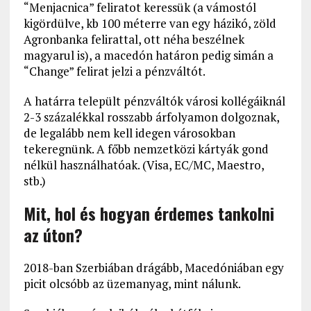
“Menjacnica” feliratot keressük (a vámostól
kigördülve, kb 100 méterre van egy házikó, zöld
Agronbanka felirattal, ott néha beszélnek
magyarul is), a macedón határon pedig simán a
“Change” felirat jelzi a pénzváltót.
A határra települt pénzváltók városi kollégáiknál
2-3 százalékkal rosszabb árfolyamon dolgoznak,
de legalább nem kell idegen városokban
tekeregnünk. A főbb nemzetközi kártyák gond
nélkül használhatóak. (Visa, EC/MC, Maestro,
stb.)
Mit, hol és hogyan érdemes tankolni
az úton?
2018-ban Szerbiában drágább, Macedóniában egy
picit olcsóbb az üzemanyag, mint nálunk.