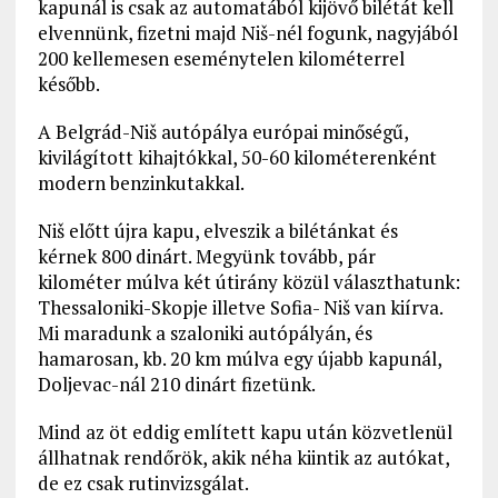
kapunál is csak az automatából kijövő bilétát kell
elvennünk, fizetni majd Niš-nél fogunk, nagyjából
200 kellemesen eseménytelen kilométerrel
később.
A Belgrád-Niš autópálya európai minőségű,
kivilágított kihajtókkal, 50-60 kilométerenként
modern benzinkutakkal.
Niš előtt újra kapu, elveszik a bilétánkat és
kérnek 800 dinárt. Megyünk tovább, pár
kilométer múlva két útirány közül választhatunk:
Thessaloniki-Skopje illetve Sofia- Niš van kiírva.
Mi maradunk a szaloniki autópályán, és
hamarosan, kb. 20 km múlva egy újabb kapunál,
Doljevac-nál 210 dinárt fizetünk.
Mind az öt eddig említett kapu után közvetlenül
állhatnak rendőrök, akik néha kiintik az autókat,
de ez csak rutinvizsgálat.