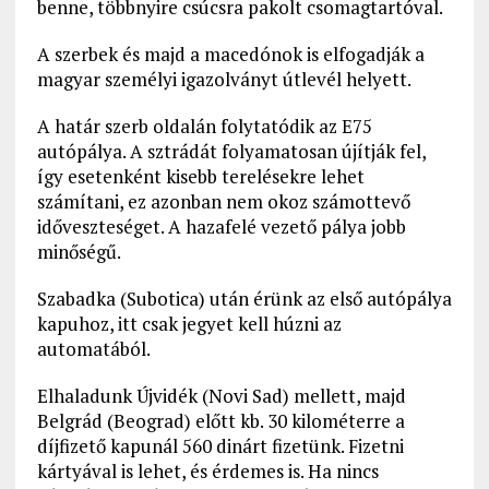
benne, többnyire csúcsra pakolt csomagtartóval.
A szerbek és majd a macedónok is elfogadják a
magyar személyi igazolványt útlevél helyett.
A határ szerb oldalán folytatódik az E75
autópálya. A sztrádát folyamatosan újítják fel,
így esetenként kisebb terelésekre lehet
számítani, ez azonban nem okoz számottevő
időveszteséget. A hazafelé vezető pálya jobb
minőségű.
Szabadka (Subotica) után érünk az első autópálya
kapuhoz, itt csak jegyet kell húzni az
automatából.
Elhaladunk Újvidék (Novi Sad) mellett, majd
Belgrád (Beograd) előtt kb. 30 kilométerre a
díjfizető kapunál 560 dinárt fizetünk. Fizetni
kártyával is lehet, és érdemes is. Ha nincs