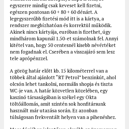
egyszerre mindig csak keveset kell fizetni,
egészen pontosan 60 + 80 + 60 dénárt. A
legegyszerűbb fizetési mód itt is a kártya, a
rendszer megbízhatóan és korrektül működik.
Akinek nincs kártyája, euróban is fizethet, úgy
mindhárom kapunál 1.50-et számolnak fel. Annyi
kitétel van, hogy 50 centesnél kisebb névértéket
nem fogadnak el. Cserében a visszajáró sem lesz
tele aprópénzzel.
A görög határ előtt kb. 15 kilométerrel van a
többek által ajánlott “RT Petrol” benzinkút, ahol
olcsón lehet tankolni, normális shopja és tiszta
WC-je van. A határ közvetlen közelében, egy
kaszinó társaságában is székel egy Okta
töltőállomás, amit szintén sok honfitársunk
használt már utazása során. Ez azonban
túlságosan frekventált helyen van a pihenéshez.