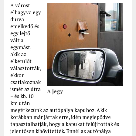
A várost
elhagyva egy
durva
emelkedő és
egy lejtő
váltja
egymást, –
akik az
elkerülőt
választották,
ekkor
csatlakoznak
ismét az útra
A jegy
– és kb. 10
km után
megérkezünk az autópálya kapuhoz. Akik
korábban már jártak erre, idén meglepődve
tapasztalhatják, hogy a kapukat felújították és
jelentősen kibővítették. Ennél az autópálya