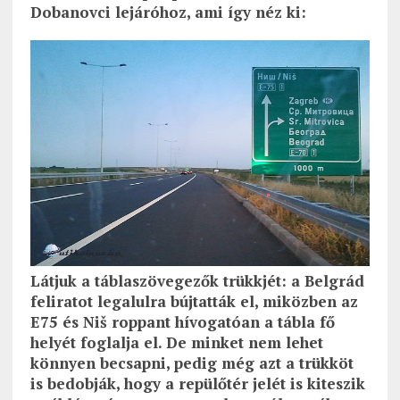
Dobanovci lejáróhoz, ami így néz ki:
Látjuk a táblaszövegezők trükkjét: a Belgrád
feliratot legalulra bújtatták el, miközben az
E75 és Niš roppant hívogatóan a tábla fő
helyét foglalja el. De minket nem lehet
könnyen becsapni, pedig még azt a trükköt
is bedobják, hogy a repülőtér jelét is kiteszik