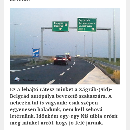
Ez a lehajtó rátesz minket a Zágráb-(Sid)-
Belgrád autópálya bevezető szakaszára. A
nehezén túl is vagyunk: csak szépen
egyenesen haladunk, nem kell sehová
letérnünk. Időnként egy-egy Niš tábla erősít
meg minket arról, hogy jó felé járunk.