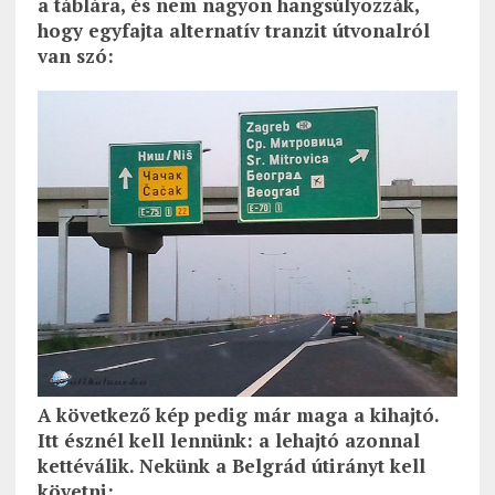
a táblára, és nem nagyon hangsúlyozzák,
hogy egyfajta alternatív tranzit útvonalról
van szó:
A következő kép pedig már maga a kihajtó.
Itt észnél kell lennünk: a lehajtó azonnal
kettéválik. Nekünk a Belgrád útirányt kell
követni: