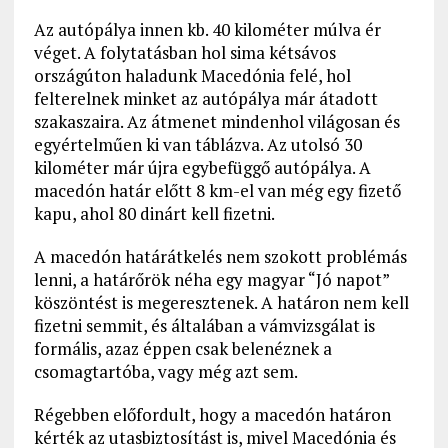
Az autópálya innen kb. 40 kilométer múlva ér
véget. A folytatásban hol sima kétsávos
országúton haladunk Macedónia felé, hol
felterelnek minket az autópálya már átadott
szakaszaira. Az átmenet mindenhol világosan és
egyértelműen ki van táblázva. Az utolsó 30
kilométer már újra egybefüggő autópálya. A
macedón határ előtt 8 km-el van még egy fizető
kapu, ahol 80 dinárt kell fizetni.
A macedón határátkelés nem szokott problémás
lenni, a határőrök néha egy magyar “Jó napot”
köszöntést is megeresztenek. A határon nem kell
fizetni semmit, és általában a vámvizsgálat is
formális, azaz éppen csak belenéznek a
csomagtartóba, vagy még azt sem.
Régebben előfordult, hogy a macedón határon
kérték az utasbiztosítást is, mivel Macedónia és