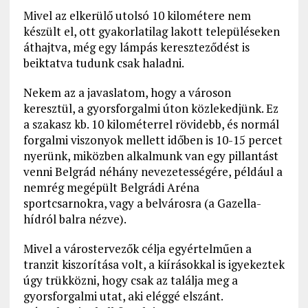
Mivel az elkerülő utolsó 10 kilométere nem
készült el, ott gyakorlatilag lakott településeken
áthajtva, még egy lámpás kereszteződést is
beiktatva tudunk csak haladni.
Nekem az a javaslatom, hogy a városon
keresztül, a gyorsforgalmi úton közlekedjünk. Ez
a szakasz kb. 10 kilométerrel rövidebb, és normál
forgalmi viszonyok mellett időben is 10-15 percet
nyerünk, miközben alkalmunk van egy pillantást
venni Belgrád néhány nevezetességére, például a
nemrég megépült Belgrádi Aréna
sportcsarnokra, vagy a belvárosra (a Gazella-
hídról balra nézve).
Mivel a várostervezők célja egyértelműen a
tranzit kiszorítása volt, a kiírásokkal is igyekeztek
úgy trükközni, hogy csak az találja meg a
gyorsforgalmi utat, aki eléggé elszánt.