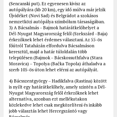
(Sencanski put). Ez egyenesen kivisz az
autópályára (kb 20 km), egy idő múlva már jelzik
Újvidéket (Novi Sad) és Belgrádot a szokásos
nemzetközi autópálya szimbólum társaságában.
3) A Bácsalmás – Bajmok határátkelőhelyet a
Dél-Nyugat Magyarország felől (Szekszárd –Baja)
érkezőknek lehet érdemes választani. Az 55-ös
főútról Tataházán elfordulva Bácsalmáson
keresztül, majd a határ túloldalán több
településen (Bajmok – Bácskossuthfalva (Stara
Moravica) – Topolya (Bačka Topola) áthaladva a
szerb 105-ös úton lehet elérni az autópályát.
4) Bácsszentgyörgy – Hadikfalva (Rastina) között
is nyílt egy határátkelőhely, amely szintén a Dél-
Nyugat Magyarország felől érkezőknek lehet
alternatíva, azonban ezt mellékutakon
közlekedve lehet csak megközelíteni és inkább
jobb választás lehet Hercegszántó vagy
Bácsalmás.