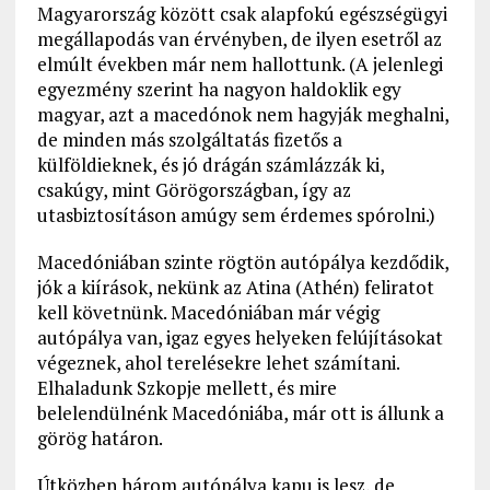
Magyarország között csak alapfokú egészségügyi
megállapodás van érvényben, de ilyen esetről az
elmúlt években már nem hallottunk. (A jelenlegi
egyezmény szerint ha nagyon haldoklik egy
magyar, azt a macedónok nem hagyják meghalni,
de minden más szolgáltatás fizetős a
külföldieknek, és jó drágán számlázzák ki,
csakúgy, mint Görögországban, így az
utasbiztosításon amúgy sem érdemes spórolni.)
Macedóniában szinte rögtön autópálya kezdődik,
jók a kiírások, nekünk az Atina (Athén) feliratot
kell követnünk. Macedóniában már végig
autópálya van, igaz egyes helyeken felújításokat
végeznek, ahol terelésekre lehet számítani.
Elhaladunk Szkopje mellett, és mire
belelendülnénk Macedóniába, már ott is állunk a
görög határon.
Útközben három autópálya kapu is lesz, de