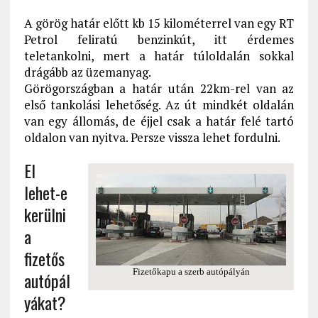
A görög határ előtt kb 15 kilométerrel van egy RT
Petrol feliratú benzinkút, itt érdemes
teletankolni, mert a határ túloldalán sokkal
drágább az üzemanyag.
Görögországban a határ után 22km-rel van az
első tankolási lehetőség. Az út mindkét oldalán
van egy állomás, de éjjel csak a határ felé tartó
oldalon van nyitva. Persze vissza lehet fordulni.
El
lehet-e
kerülni
a
fizetős
Fizetőkapu a szerb autópályán
autópál
yákat?