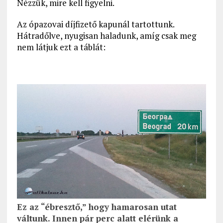
Nézzük, mire kell figyelni.
Az ópazovai díjfizető kapunál tartottunk.
Hátradőlve, nyugisan haladunk, amíg csak meg
nem látjuk ezt a táblát:
Ez az “ébresztő,” hogy hamarosan utat
váltunk. Innen pár perc alatt elérünk a