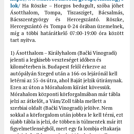
lok/
Ha Röszke – Horgos bedugult, szóba jöhet
Ásotthalom, Tompa, Tiszasziget, Bácsalmás,
Bácsszentgyörgy és Hercegszántó. Röszke,
Hercegszántó és Tompa 0-24 órában üzemelnek,
míg a többi határátkelő 07:00-19:00 óra között
tart nyitva.
1) Ásotthalom – Királyhalom (Bački Vinogradi)
jelenti a legkisebb veszteséget időben és
kilométerben is. Budapest felől érkezve az
autópályán Szeged után a 166-os lejárónál kell
letérni az 55-ös útra, ahol Baját jelzik útiránynak.
Ezen az úton a Mórahalom kiírást kövessük.
Mórahalom központi körforgalmában már tábla
jelzi az átkelőt, a Vám/Zoll tábla mellett a
szerbiai oldalt (Bački Vinogradi) jelölve. Nem
sokkal a körforgalom után jobbra le kell térni, ezt
újabb tábla is jelzi, de többen is túlmentek már itt
figyelmetlenségből, mert egy fa lombja eltakarja