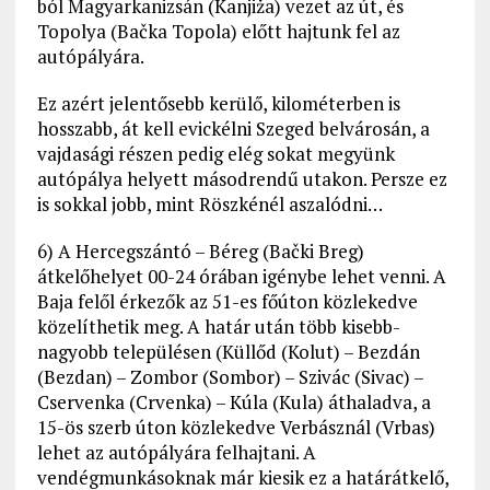
ból Magyarkanizsán (Kanjiža) vezet az út, és
Topolya (Bačka Topola) előtt hajtunk fel az
autópályára.
Ez azért jelentősebb kerülő, kilométerben is
hosszabb, át kell evickélni Szeged belvárosán, a
vajdasági részen pedig elég sokat megyünk
autópálya helyett másodrendű utakon. Persze ez
is sokkal jobb, mint Röszkénél aszalódni…
6) A Hercegszántó – Béreg (Bački Breg)
átkelőhelyet 00-24 órában igénybe lehet venni. A
Baja felől érkezők az 51-es főúton közlekedve
közelíthetik meg. A határ után több kisebb-
nagyobb településen (Küllőd (Kolut) – Bezdán
(Bezdan) – Zombor (Sombor) – Szivác (Sivac) –
Cservenka (Crvenka) – Kúla (Kula) áthaladva, a
15-ös szerb úton közlekedve Verbásznál (Vrbas)
lehet az autópályára felhajtani. A
vendégmunkásoknak már kiesik ez a határátkelő,