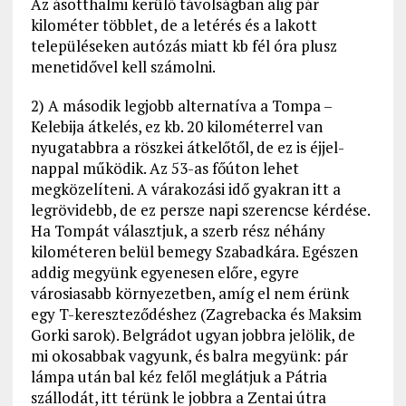
Az ásotthalmi kerülő távolságban alig pár
kilométer többlet, de a letérés és a lakott
településeken autózás miatt kb fél óra plusz
menetidővel kell számolni.
2) A második legjobb alternatíva a Tompa –
Kelebija átkelés, ez kb. 20 kilométerrel van
nyugatabbra a röszkei átkelőtől, de ez is éjjel-
nappal működik. Az 53-as főúton lehet
megközelíteni. A várakozási idő gyakran itt a
legrövidebb, de ez persze napi szerencse kérdése.
Ha Tompát választjuk, a szerb rész néhány
kilométeren belül bemegy Szabadkára. Egészen
addig megyünk egyenesen előre, egyre
városiasabb környezetben, amíg el nem érünk
egy T-kereszteződéshez (Zagrebacka és Maksim
Gorki sarok). Belgrádot ugyan jobbra jelölik, de
mi okosabbak vagyunk, és balra megyünk: pár
lámpa után bal kéz felől meglátjuk a Pátria
szállodát, itt térünk le jobbra a Zentai útra