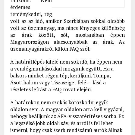
tankolni. Nem
érdemes
reménykedni, rég
volt az az idő, amikor Szerbiában sokkal olcsóbb
volt az üzemanyag, ma nincs lényeges különbség
az árak között, sőt, mostanában éppen
Magyarországon alacsonyabbak az árak. Az
üzemanyagárakról külön FAQ szól.
A határátlépés kifelé nem sok idő, ha éppen nem
a vendégmunkásokkal mozgunk együtt. Ha a
balsors minket régen tép, kerüljünk Tompa,
Ásotthalom vagy Tiszasziget felé — lásd a
részletes leírást a FAQ rovat elején.
A határokon nem szokás kötözködni egyik
oldalon sem. A magyar oldalon arra kell vigyázni,
nehogy beálljunk az ÁFA-visszatérítéses sorba. Ez
a legszélső jobb oldali sáv, és arról is fel lehet
ismerni, hogy csak szerb rendszámú autók állnak