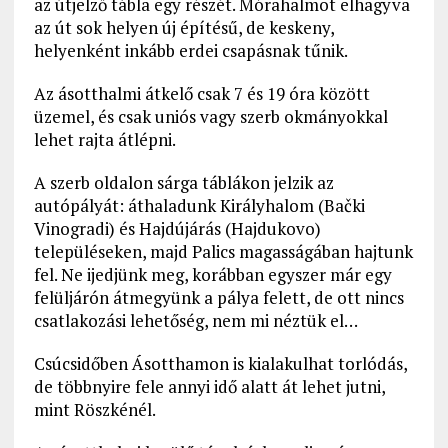
az útjelző tábla egy részét. Mórahalmot elhagyva
az út sok helyen új építésű, de keskeny,
helyenként inkább erdei csapásnak tűnik.
Az ásotthalmi átkelő csak 7 és 19 óra között
üzemel, és csak uniós vagy szerb okmányokkal
lehet rajta átlépni.
A szerb oldalon sárga táblákon jelzik az
autópályát: áthaladunk Királyhalom (Bački
Vinogradi) és Hajdújárás (Hajdukovo)
településeken, majd Palics magasságában hajtunk
fel. Ne ijedjünk meg, korábban egyszer már egy
felüljárón átmegyünk a pálya felett, de ott nincs
csatlakozási lehetőség, nem mi néztük el…
Csúcsidőben Ásotthamon is kialakulhat torlódás,
de többnyire fele annyi idő alatt át lehet jutni,
mint Röszkénél.