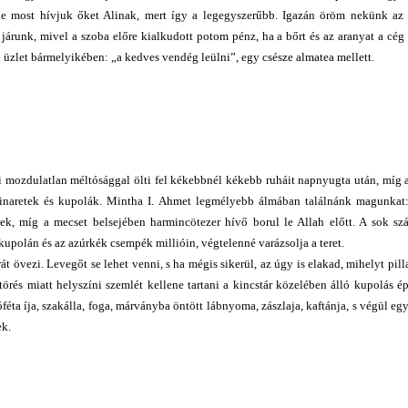
e most hívjuk őket Alinak, mert így a legegyszerűbb. Igazán öröm nekünk az 
járunk, mivel a szoba előre kialkudott potom pénz, ha a bőrt és az aranyat a cég 
k üzlet bármelyikében: „a kedves vendég leülni”, egy csésze almatea mellett.
 mozdulatlan méltósággal ölti fel kékebbnél kékebb ruháit napnyugta után, míg 
minaretek és kupolák. Mintha I. Ahmet legmélyebb álmában találnánk magunkat:
ek, míg a mecset belsejében harmincötezer hívő borul le Allah előtt. A sok sz
kupolán és az azúrkék csempék millióin, végtelenné varázsolja a teret.
övezi. Levegőt se lehet venni, s ha mégis sikerül, az úgy is elakad, mihelyt pilla
örés miatt helyszíni szemlét kellene tartani a kincstár közelében álló kupolás é
a íja, szakálla, foga, márványba öntött lábnyoma, zászlaja, kaftánja, s végül egy
ek.