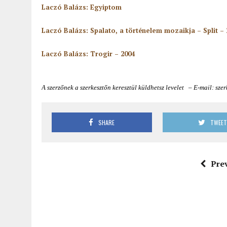
Laczó Balázs: Egyiptom
Laczó Balázs: Spalato, a történelem mozaikja – Split – 
Laczó Balázs: Trogir – 2004
A szerzőnek a szerkesztőn keresztül küldhetsz levelet – E-mail: szer
SHARE
TWEE
Pre