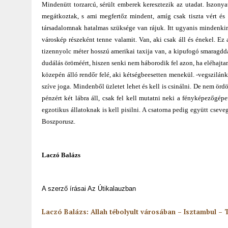
Mindenütt torzarcú, sérült emberek keresztezik az utadat. Iszonya
megátkoztak, s ami megfertőz mindent, amíg csak tiszta vért és 
társadalomnak hatalmas szüksége van rájuk. Itt ugyanis mindenki
városkép részeként tenne valamit. Van, aki csak áll és énekel. Ez
tizennyolc méter hosszú amerikai taxija van, a kipufogó smaragdd
dudálás öröméért, hiszen senki nem háborodik fel azon, ha eléhajta
közepén álló rendőr felé, aki kétségbeesetten menekül. -vegszilánko
szíve joga. Mindenből üzletet lehet és kell is csinálni. De nem ör
pénzért két lábra áll, csak fel kell mutatni neki a fényképezőgép
egzotikus állatoknak is kell pisilni. A csatorna pedig együtt csev
Boszporusz.
Laczó Balázs
A szerző írásai Az Útikalauzban
Laczó Balázs: Allah tébolyult városában – Isztambul –