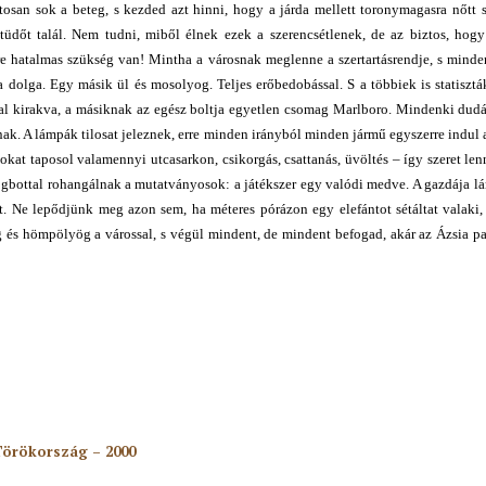
tosan sok a beteg, s kezded azt hinni, hogy a járda mellett toronymagasra nőtt 
tüdőt talál. Nem tudni, miből élnek ezek a szerencsétlenek, de az biztos, hogy
re hatalmas szükség van! Mintha a városnak meglenne a szertartásrendje, s mind
 a dolga. Egy másik ül és mosolyog. Teljes erőbedobással. S a többiek is statiszt
al kirakva, a másiknak az egész boltja egyetlen csomag Marlboro. Mindenki dudá
nak. A lámpák tilosat jeleznek, erre minden irányból minden jármű egyszerre indul 
kat taposol valamennyi utcasarkon, csikorgás, csattanás, üvöltés – így szeret lenn
dögbottal rohangálnak a mutatványosok: a játékszer egy valódi medve. A gazdája lán
et. Ne lepődjünk meg azon sem, ha méteres pórázon egy elefántot sétáltat valaki
eg és hömpölyög a várossal, s végül mindent, de mindent befogad, akár az Ázsia pa
 Törökország – 2000