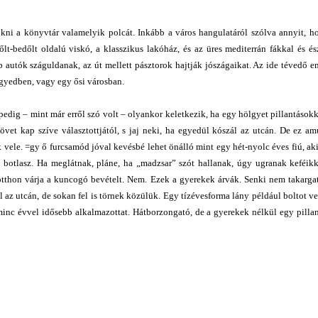
ni a könyvtár valamelyik polcát. Inkább a város hangulatáról szólva annyit, h
t-bedőlt oldalú viskó, a klasszikus lakóház, és az üres mediterrán fákkal és é
bb autók száguldanak, az út mellett pásztorok hajtják jószágaikat. Az ide tévedő 
gyedben, vagy egy ősi városban.
pedig – mint már erről szó volt – olyankor keletkezik, ha egy hölgyet pillantáso
et kap szíve választottjától, s jaj neki, ha egyedül kószál az utcán. De ez am
 vele. =gy ő furcsamód jóval kevésbé lehet önálló mint egy hét-nyolc éves fiú, aki
 botlasz. Ha meglátnak, pláne, ha „madzsar” szót hallanak, úgy ugranak keféikk
otthon várja a kuncogó bevételt. Nem. Ezek a gyerekek árvák. Senki nem takargat
az utcán, de sokan fel is törnek közülük. Egy tízévesforma lány például boltot ve
inc évvel idősebb alkalmazottat. Hátborzongató, de a gyerekek nélkül egy pillana