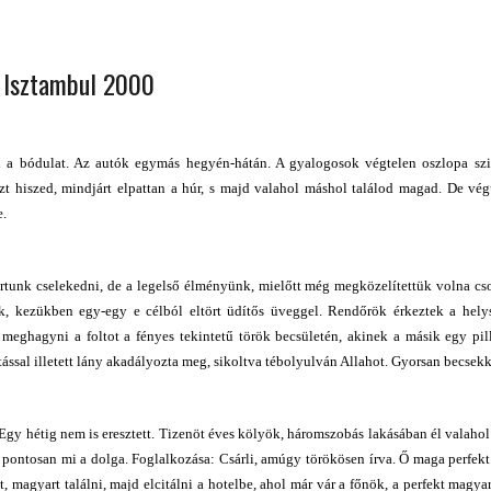
 ORSZÁGÁBAN – IZLAND – 2018
OK SZÁMÁRA 2026-BAN
– Isztambul 2000
ad a bódulat. Az autók egymás hegyén-hátán. A gyalogosok végtelen oszlopa szin
t hiszed, mindjárt elpattan a húr, s majd valahol máshol találod magad. De vég
e.
artunk cselekedni, de a legelső élményünk, mielőtt még megközelítettük volna c
nak, kezükben egy-egy e célból eltört üdítős üveggel. Rendőrök érkeztek a hely
eghagyni a foltot a fényes tekintetű török becsületén, akinek a másik egy pill
ással illetett lány akadályozta meg, sikoltva tébolyulván Allahot. Gyorsan becsek
Egy hétig nem is eresztett. Tizenöt éves kölyök, háromszobás lakásában él valahol
gy pontosan mi a dolga. Foglalkozása: Csárli, amúgy törökösen írva. Ő maga perfekt
, magyart találni, majd elcitálni a hotelbe, ahol már vár a főnök, a perfekt magyar 