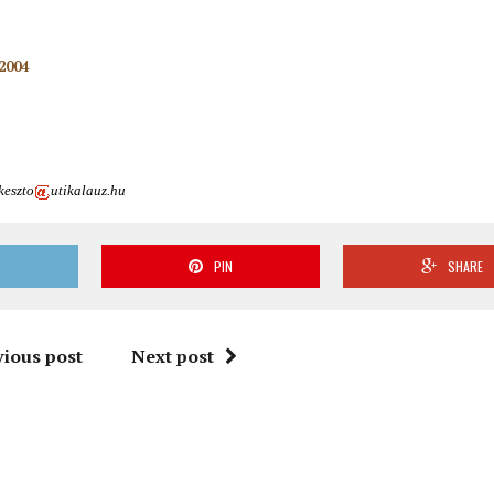
2004
keszto
utikalauz.hu
T
PIN
SHARE
vious post
Next post