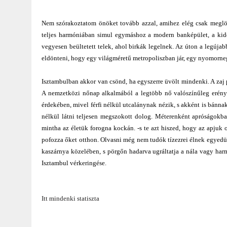
Nem szórakoztatom önöket tovább azzal, amihez elég csak meglök
teljes harmóniában simul egymáshoz a modern banképület, a kidől
vegyesen beültetett telek, ahol birkák legelnek. Az úton a legúja
eldönteni, hogy egy világméretű metropoliszban jár, egy nyomorne
Isztambulban akkor van csönd, ha egyszerre üvölt mindenki. A zaj 
A nemzetközi nőnap alkalmából a legtöbb nő valószínűleg erényöv
érdekében, mivel férfi nélkül utcalánynak nézik, s akként is bánnak
nélkül látni teljesen megszokott dolog. Méterenként apróságokba
mintha az életük forogna kockán. -s te azt hiszed, hogy az apjuk 
pofozza őket otthon. Olvasni még nem tudók tízezrei élnek egyedül 
kaszárnya közelében, s pörgőn hadarva ugráltatja a nála vagy harm
Isztambul vérkeringése.
Itt mindenki statiszta