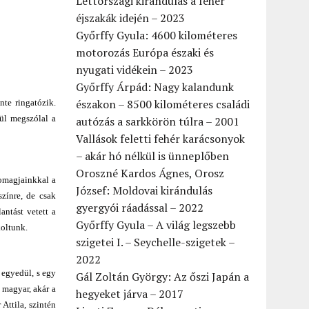
Lettországi kirándulás a fehér
éjszakák idején – 2023
Győrffy Gyula: 4600 kilométeres
motorozás Európa északi és
nyugati vidékein – 2023
Győrffy Árpád: Nagy kalandunk
északon – 8500 kilométeres családi
te ringatózik.
ül megszólal a
autózás a sarkkörön túlra – 2001
Vallások feletti fehér karácsonyok
– akár hó nélkül is ünneplőben
Oroszné Kardos Ágnes, Orosz
somagjainkkal a
József: Moldovai kirándulás
színre, de csak
gyergyói ráadással – 2022
antást vetett a
Győrffy Gyula – A világ legszebb
koltunk.
szigetei I. – Seychelle-szigetek –
2022
 egyedül, s egy
Gál Zoltán György: Az őszi Japán a
 magyar, akár a
hegyeket járva – 2017
Attila, szintén