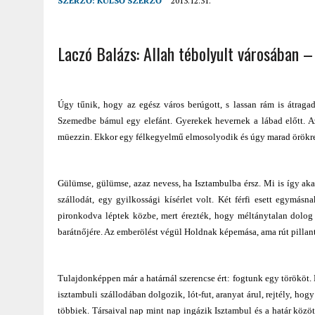
SZERZŐ:
KÜLSŐ SZERZŐ
2013.12.31.
2022.02.12.
|
FODOR LAJOS: NYOLC NAP A VÍZESÉSEK ÉS GLECCSEREK
2026.04.01.
|
EURÓPA LEGFONTOSABB VÁROSAI A DIGITÁLIS NOMÁD
Laczó Balázs: Allah tébolyult városában 
Úgy tűnik, hogy az egész város berúgott, s lassan rám is átrag
Szemedbe bámul egy elefánt. Gyerekek hevernek a lábad előtt. Az
müezzin. Ekkor egy félkegyelmű elmosolyodik és úgy marad örökr
Gülümse, gülümse, azaz nevess, ha Isztambulba érsz. Mi is így ak
szállodát, egy gyilkossági kísérlet volt. Két férfi esett egymás
pironkodva léptek közbe, mert érezték, hogy méltánytalan dolog m
barátnőjére. Az emberölést végül Holdnak képemása, ama rút pillant
Tulajdonképpen már a határnál szerencse ért: fogtunk egy törököt. 
isztambuli szállodában dolgozik, lót-fut, aranyat árul, rejtély, ho
többiek. Társaival nap mint nap ingázik Isztambul és a határ között