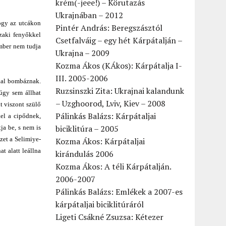
krém(-jeee!) – Körutazás
Ukrajnában – 2012
ogy az utcákon
Pintér András: Beregszásztól
szaki fenyőkkel
Csetfalváig – egy hét Kárpátalján –
ember nem tudja
Ukrajna – 2009
Kozma Ákos (KÁkos): Kárpátalja I-
III. 2005-2006
kkal bombáznak.
Ruzsinszki Zita: Ukrajnai kalandunk
úgy sem állhat
– Uzghoorod, Lviv, Kiev – 2008
t viszont szülő
Pálinkás Balázs: Kárpátaljai
el a cipődnek,
biciklitúra – 2005
ja be, s nem is
zet a Selimiye-
Kozma Ákos: Kárpátaljai
t alatt leállna
kirándulás 2006
Kozma Ákos: A téli Kárpátalján.
2006-2007
Pálinkás Balázs: Emlékek a 2007-es
kárpátaljai biciklitúráról
Ligeti Csákné Zsuzsa: Kétezer