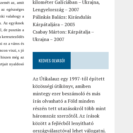
kilométer Galíciában – Ukrajna,
szemét az, amit
Lengyelország – 2007
 az egészséges
Pálinkás Balázs: Kirándulás
enki valahogy a
ák. Az egyiknek
Kárpátaljára – 2003
l, de pusztán a
Csabay Márton: Kárpátalja –
a kereszteződés
Ukrajna – 2007
i ez a város és
con viszi, s jó
, hiszen még az
KEDVES OLVASÓ!
rtjait nyaldosó
Az Útikalauz egy 1997-től épített
közösségi útikönyv, amiben
mintegy ezer beszámoló és más
írás olvasható a Föld minden
részén tett utazásokról több mint
háromszáz szerzőtől. Az írások
között a fejlécből lenyitható
országválasztóval lehet válogatni.