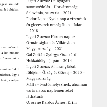
Ligeti Zsuzsa: Délnyugati
egész szálloda
szomszédolás – Horvátország,
saját boltjában
Szlovénia, Ausztria – 2021
Fodor Lajos: Nyolc nap a vízesések
és gleccserek országában – Izland
– 2018
Ligeti Zsuzsa: Három nap az
Ormánságban és Villányban –
az esti müezzin
Magyarország – 2021
 a hat minaret
Gál Zoltán György: Oszakától
áz üvegablak a
Hokkaidóig – Japán – 2014
Ligeti Zsuzsa: A haranglábak
ntást vetünk I.
földjén – Őrség és Göcsej – 2020 –
pületben, úgy a
Magyarország
 levél, amelyet
Málta – Festői helyszínek, ahonnan
varázslatos naplementéket
láthatunk
Oroszné Kardos Ágnes: Krím