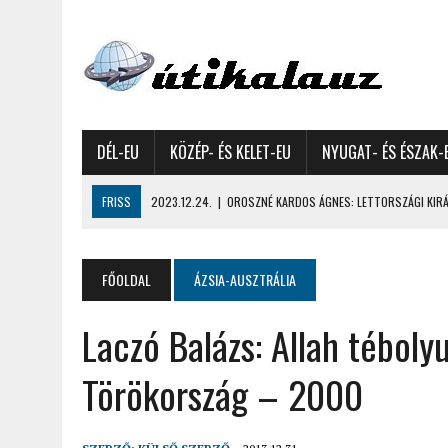
DÉL-EU
KÖZÉP- ÉS KELET-EU
NYUGAT- ÉS ÉSZAK-
FRISS
2023.12.24.
|
OROSZNÉ KARDOS ÁGNES: LETTORSZÁGI KIRÁN
2023.12.09.
|
GYŐRFFY GYULA: 4600 KILOMÉTERES MOTOROZÁS EURÓPA
2023.11.17.
|
GYŐRFFY ÁRPÁD: NAGY KALANDUNK ÉSZAKON – 8500 KIL
FŐOLDAL
ÁZSIA-AUSZTRÁLIA
2022.12.21.
|
VALLÁSOK FELETTI FEHÉR KARÁCSONYOK – AKÁR HÓ NÉL
Laczó Balázs: Allah téboly
2022.12.11.
|
OROSZNÉ KARDOS ÁGNES, OROSZ JÓZSEF: MOLDOVAI KI
2022.03.08.
|
GYŐRFFY GYULA – A VILÁG LEGSZEBB SZIGETEI I. – SEY
Törökország – 2000
2022.02.26.
|
GÁL ZOLTÁN GYÖRGY: AZ ŐSZI JAPÁN A HEGYEKET JÁRVA
2022.02.24.
|
LIGETI ZSUZSA: DÉLNYUGATI SZOMSZÉDOLÁS – HORVÁ