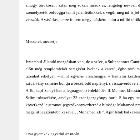
amúgy törökösen, aztán még sokan mások is, rengeteg névvel, d
személyzetét boldoggá tenni jelenlétünkkel, s végül még mi is jól 
vesszük. A vásárlás persze itt sem megy másként, mint a millió törö
Mecsetek mecsetje
Isztambul állandó mozgásban van, de a szíve, a Sultanahmet Camii
előtt még templomfehér virágként ívelnek a karcsú, égbe törő 
tizenhat erkélyén – mint egymás visszhangjai – kántálni kezden
szivárvány színeire bontja a beszűrődő napfényt, s visszaverődve a 
A Topkapi Serayi-ban a legnagyobb érdeklődés II. Mehmet kincstárát 
Selim trónszékére, amelyet 23 ezer igazgyöngy borít. S ha egy bet
következő lajstromot jegyzőkönyvezhetné a bíróság: Mohamed prófét
maga írt legszentebb kezével, „Mohamed s.k.”. A próféták balkezes
+rva gyerekek egyedül az utcán