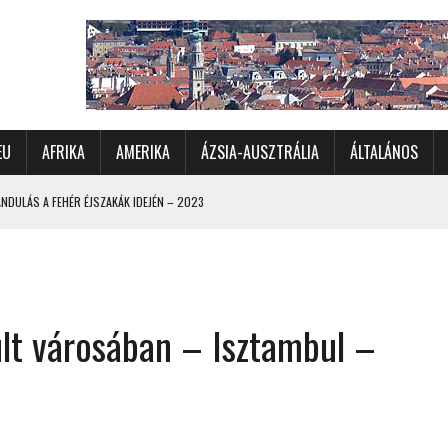
EU
AFRIKA
AMERIKA
ÁZSIA-AUSZTRÁLIA
ÁLTALÁNOS
DULÁS A FEHÉR ÉJSZAKÁK IDEJÉN – 2023
 ÉSZAKI ÉS NYUGATI VIDÉKEIN – 2023
OMÉTERES CSALÁDI AUTÓZÁS A SARKKÖRÖN TÚLRA – 2001
KÜL IS ÜNNEPLŐBEN
ult városában – Isztambul –
RÁNDULÁS GYERGYÓI RÁADÁSSAL – 2022
CHELLE-SZIGETEK – 2022
 – 2017
TORSZÁG, SZLOVÉNIA, AUSZTRIA – 2021