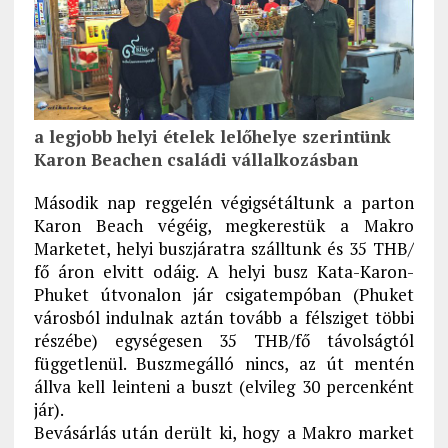
a legjobb helyi ételek lelőhelye szerintünk
Karon Beachen családi vállalkozásban
Második nap reggelén végigsétáltunk a parton
Karon Beach végéig, megkerestük a Makro
Marketet, helyi buszjáratra szálltunk és 35 THB/
fő áron elvitt odáig. A helyi busz Kata-Karon-
Phuket útvonalon jár csigatempóban (Phuket
városból indulnak aztán tovább a félsziget többi
részébe) egységesen 35 THB/fő távolságtól
függetlenül. Buszmegálló nincs, az út mentén
állva kell leinteni a buszt (elvileg 30 percenként
jár).
Bevásárlás után derült ki, hogy a Makro market