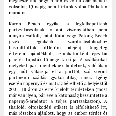
megbeszéltük, hogy jó döntés volt utóbbi mellett
voksolni, 19 napig nem bírtunk volna Phuketen
maradni.
Karon Beach egyike a legfelkapottabb
partszakaszoknak, ottani viszonylatban nem
annyira zsúfolt, mint Kata vagy Patong Beach
(ezek leginkább szardíniásdobozhoz
hasonlítottak ottlétünk idején). Rengeteg
étterem, ajándékbolt, szombatonként éjszakai
piac és turisták tömege tarkítja. A szállásokat
melyeket part mentieknek hirdetnek, valójában
egy főút választja el a parttól, szó szerint
partmenti szállás gyakorlatilag nincs. Igény
esetén napernyő és matrac bérelhető a helyiektől
200 THB áron az erre kijelölt területeken (most
már van ilyen, pár éve a katonaság beszüntette a
napernyő-áradatot a teljes partszakaszon). A
thaiföldi öltözködési etikett is elfelejthető itt,
más részeken ajánlott, hogy az ember térdét és