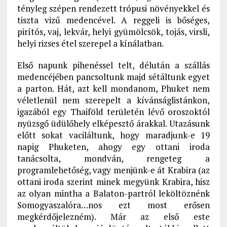
tényleg szépen rendezett trópusi növényekkel és
tiszta vizű medencével. A reggeli is bőséges,
pirítós, vaj, lekvár, helyi gyümölcsök, tojás, virsli,
helyi rizses étel szerepel a kínálatban.
Első napunk pihenéssel telt, délután a szállás
medencéjében pancsoltunk majd sétáltunk egyet
a parton. Hát, azt kell mondanom, Phuket nem
véletlenül nem szerepelt a kívánságlistánkon,
igazából egy Thaiföld területén lévő oroszoktól
nyüzsgő üdülőhely elképesztő árakkal. Utazásunk
előtt sokat vaciláltunk, hogy maradjunk-e 19
napig Phuketen, ahogy egy ottani iroda
tanácsolta, mondván, rengeteg a
programlehetőség, vagy menjünk-e át Krabira (az
ottani iroda szerint minek megyünk Krabira, hisz
az olyan mintha a Balaton-partról leköltöznénk
Somogyaszalóra…nos ezt most erősen
megkérdőjelezném). Már az első este