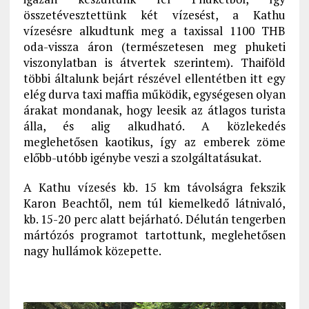
összetévesztettünk két vízesést, a Kathu
vízesésre alkudtunk meg a taxissal 1100 THB
oda-vissza áron (természetesen meg phuketi
viszonylatban is átvertek szerintem). Thaiföld
többi általunk bejárt részével ellentétben itt egy
elég durva taxi maffia működik, egységesen olyan
árakat mondanak, hogy leesik az átlagos turista
álla, és alig alkudható. A közlekedés
meglehetősen kaotikus, így az emberek zöme
előbb-utóbb igénybe veszi a szolgáltatásukat.
A Kathu vízesés kb. 15 km távolságra fekszik
Karon Beachtől, nem túl kiemelkedő látnivaló,
kb. 15-20 perc alatt bejárható. Délután tengerben
mártózós programot tartottunk, meglehetősen
nagy hullámok közepette.