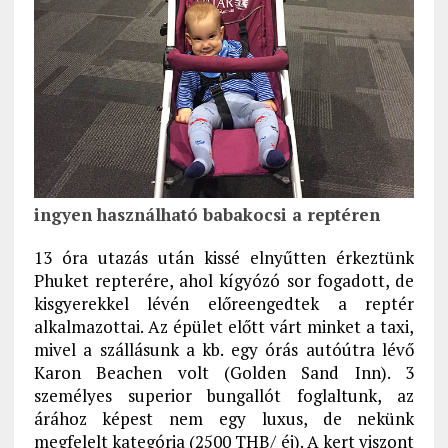
ingyen használható babakocsi a reptéren
13 óra utazás után kissé elnyűtten érkeztünk
Phuket repterére, ahol kígyózó sor fogadott, de
kisgyerekkel lévén előreengedtek a reptér
alkalmazottai. Az épület előtt várt minket a taxi,
mivel a szállásunk a kb. egy órás autóútra lévő
Karon Beachen volt (Golden Sand Inn). 3
személyes superior bungallót foglaltunk, az
árához képest nem egy luxus, de nekünk
megfelelt kategória (2500 THB/ éj). A kert viszont