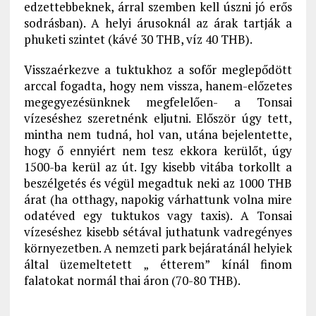
edzettebbeknek, árral szemben kell úszni jó erős
sodrásban). A helyi árusoknál az árak tartják a
phuketi szintet (kávé 30 THB, víz 40 THB).
Visszaérkezve a tuktukhoz a sofőr meglepődött
arccal fogadta, hogy nem vissza, hanem-előzetes
megegyezésünknek megfelelően- a Tonsai
vízeséshez szeretnénk eljutni. Először úgy tett,
mintha nem tudná, hol van, utána bejelentette,
hogy ő ennyiért nem tesz ekkora kerülőt, úgy
1500-ba kerül az út. Igy kisebb vitába torkollt a
beszélgetés és végül megadtuk neki az 1000 THB
árat (ha otthagy, napokig várhattunk volna mire
odatéved egy tuktukos vagy taxis). A Tonsai
vízeséshez kisebb sétával juthatunk vadregényes
környezetben. A nemzeti park bejáratánál helyiek
által üzemeltetett „ étterem” kínál finom
falatokat normál thai áron (70-80 THB).