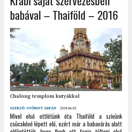
Krabi saját szervezésben
babával – Thaiföld – 2016
Chalong templom kutyákkal
SZERZŐ:
GYŐRFFY ÁRPÁD
2018.06.05.
Mivel első ottlétünk óta Thaiföld a szívünk
csücskévé lépett elő, ezért már a babavárás alatt
eldöntöttük, hogy fiunk ott fogja tölteni első