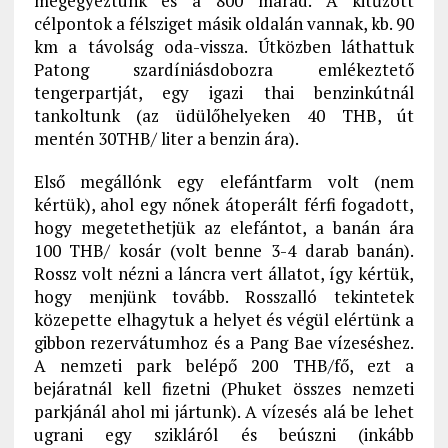
megegyeztünk és a 800 marad. A kitűzött
célpontok a félsziget másik oldalán vannak, kb. 90
km a távolság oda-vissza. Útközben láthattuk
Patong szardíniásdobozra emlékeztető
tengerpartját, egy igazi thai benzinkútnál
tankoltunk (az üdülőhelyeken 40 THB, út
mentén 30THB/ liter a benzin ára).
Első megállónk egy elefántfarm volt (nem
kértük), ahol egy nőnek átoperált férfi fogadott,
hogy megetethetjük az elefántot, a banán ára
100 THB/ kosár (volt benne 3-4 darab banán).
Rossz volt nézni a láncra vert állatot, így kértük,
hogy menjünk tovább. Rosszalló tekintetek
közepette elhagytuk a helyet és végül elértünk a
gibbon rezervátumhoz és a Pang Bae vízeséshez.
A nemzeti park belépő 200 THB/fő, ezt a
bejáratnál kell fizetni (Phuket összes nemzeti
parkjánál ahol mi jártunk). A vízesés alá be lehet
ugrani egy szikláról és beúszni (inkább