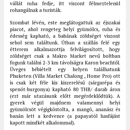
vállát ruha fedje, itt viszont félmeztelenül
rohangálnak a turisták.
Szombat lévén, este meglátogattuk az éjszakai
piacot, ahol rengeteg helyi gyümölcs, ruha és
édesség kapható, a babának zöldséget viszont
sehol sem találtunk. Útban a szállás felé egy
étterem alkalmazottja felvilágosított, hogy
zöldséget csak a Makro Market nevű boltban
fogunk találni 2-3 km távolságra Karon beachtől.
Üveges bébiételt egy helyen találhatunk
Phuketen (Villa Market Chalong , Home Pro) ott
is csak két féle kis kiszerelésű (sárgarépa és
spenót-burgonya) kapható 80 THB/ darab áron
(ezt már utazásunk előtt megérdeklődtük). A
gyerek végül majdnem valamennyi helyi
gyümölcsöt végigkóstolta, a mangó, ananász és
banán lett a kedvence (a papayatól hasfájást
kapott mindkét alkalommal).