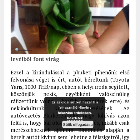
levélből font virág
Ezzel a kirándulással a phuketi pihenőnk első
felvonása véget is ért, autót béreltünk (Toyota
Yaris, 1000 THB/nap, ebben a helyi iroda segített,
köszönjük nekik, egyébként valószínűleg
ráfizettünk volna – később visszatérek erre) és
Ez az oldal sütiket használ a
nekiindultunk Krabi felfedezésének. Az
felhasználói élmény
fokozása érdekében.
autóvezetés Phuketen elég nagy kihívás azon
Részletek
felül is, hogy bal oldali a közlekedés, inkább csak
Sütik elfogadása
merészebbeknek ajánlom. Elmondás alapján a
bérelt autót kivinni sem lehetne a félszigetről, így