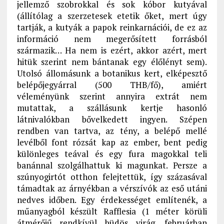
jellemző szobrokkal és sok kóbor kutyával
(állítólag a szerzetesek etetik őket, mert úgy
tartják, a kutyák a papok reinkarnációi, de ez az
információ nem megerősített forrásból
származik… Ha nem is ezért, akkor azért, mert
hitük szerint nem bántanak egy élőlényt sem).
Utolsó állomásunk a botanikus kert, elképesztő
belépőjegyárral (500 THB/fő), amiért
véleményünk szerint annyira extrát nem
mutattak, a szállásunk kertje hasonló
látnivalókban bővelkedett ingyen. Szépen
rendben van tartva, az tény, a belépő mellé
levélből font rózsát kap az ember, bent pedig
különleges teával és egy fura magokkal teli
banánnal szolgálhattuk ki magunkat. Persze a
szúnyogirtót otthon felejtettük, így százasával
támadtak az árnyékban a vérszívók az eső utáni
nedves időben. Egy érdekességet említenék, a
műanyagból készült Rafflesia (1 méter körüli
átmérőjű rendkívül büdös virág, februárban