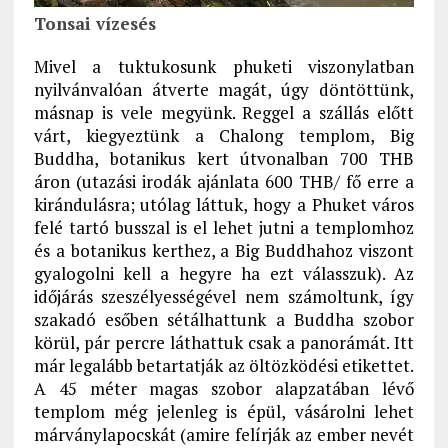
Tonsai vízesés
Mivel a tuktukosunk phuketi viszonylatban
nyilvánvalóan átverte magát, úgy döntöttünk,
másnap is vele megyünk. Reggel a szállás előtt
várt, kiegyeztünk a Chalong templom, Big
Buddha, botanikus kert útvonalban 700 THB
áron (utazási irodák ajánlata 600 THB/ fő erre a
kirándulásra; utólag láttuk, hogy a Phuket város
felé tartó busszal is el lehet jutni a templomhoz
és a botanikus kerthez, a Big Buddhahoz viszont
gyalogolni kell a hegyre ha ezt válasszuk). Az
időjárás szeszélyességével nem számoltunk, így
szakadó esőben sétálhattunk a Buddha szobor
körül, pár percre láthattuk csak a panorámát. Itt
már legalább betartatják az öltözködési etikettet.
A 45 méter magas szobor alapzatában lévő
templom még jelenleg is épül, vásárolni lehet
márványlapocskát (amire felírják az ember nevét