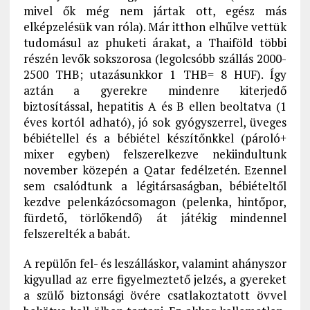
mivel ők még nem jártak ott, egész más
elképzelésük van róla). Már itthon elhűlve vettük
tudomásul az phuketi árakat, a Thaiföld többi
részén levők sokszorosa (legolcsóbb szállás 2000-
2500 THB; utazásunkkor 1 THB= 8 HUF). Így
aztán a gyerekre mindenre kiterjedő
biztosítással, hepatitis A és B ellen beoltatva (1
éves kortól adható), jó sok gyógyszerrel, üveges
bébiétellel és a bébiétel készítőnkkel (pároló+
mixer egyben) felszerelkezve nekiindultunk
november közepén a Qatar fedélzetén. Ezennel
sem csalódtunk a légitársaságban, bébiételtől
kezdve pelenkázócsomagon (pelenka, hintőpor,
fürdető, törlőkendő) át játékig mindennel
felszerelték a babát.
A repülőn fel- és leszálláskor, valamint ahányszor
kigyullad az erre figyelmeztető jelzés, a gyereket
a szülő biztonsági övére csatlakoztatott övvel