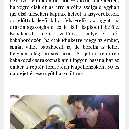
bekötve kell ölben tartani. Ez akkor kellemetlen,
ha végre elaludt az erre a célra szolgáló ágyban
(az első üléseken kapnak helyet a kisgyerekesek,
az előttük lévő falra felszerelik az ágyat az
utazómagasságban) és ki kell kapkodni belőle.
Babakocsit nem vittünk, helyette két
babahordozót (ha csak Phuketre megy az ember,
simán vihet babakocsit is, de bérelni is lehet
helyben elég borsos áron. A qatari reptéren
babakocsik sorakoznak amit ingyen használhat az
ember a reptér területén.) Napellenzőként 50-es
naptejet és esernyőt használtunk.