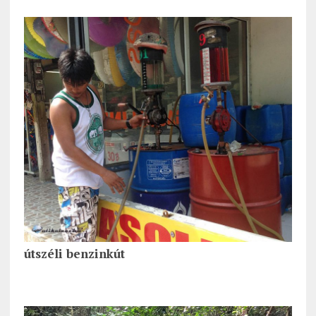
útszéli benzinkút