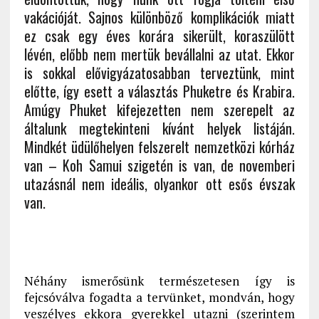
vakációját. Sajnos különböző komplikációk miatt
ez csak egy éves korára sikerült, koraszülött
lévén, előbb nem mertük bevállalni az utat. Ekkor
is sokkal elővigyázatosabban terveztünk, mint
előtte, így esett a választás Phuketre és Krabira.
Amúgy Phuket kifejezetten nem szerepelt az
általunk megtekinteni kívánt helyek listáján.
Mindkét üdülőhelyen felszerelt nemzetközi kórház
van – Koh Samui szigetén is van, de novemberi
utazásnál nem ideális, olyankor ott esős évszak
van.
Néhány ismerősünk természetesen így is
fejcsóválva fogadta a tervünket, mondván, hogy
veszélyes ekkora gyerekkel utazni (szerintem