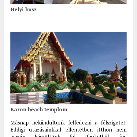
Helyi busz
Karon beach templom
Másnap nekiindultunk felfedezni a félszigetet.
Eddigi utazásainkkal ellentétben itthon nem
igazán készültünk fel Phuketből, így