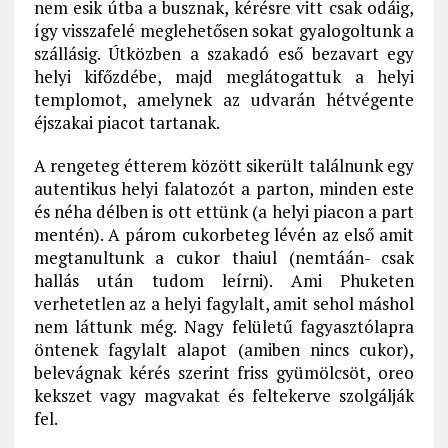
nem esik útba a busznak, kérésre vitt csak odáig,
így visszafelé meglehetősen sokat gyalogoltunk a
szállásig. Útközben a szakadó eső bezavart egy
helyi kifőzdébe, majd meglátogattuk a helyi
templomot, amelynek az udvarán hétvégente
éjszakai piacot tartanak.
A rengeteg étterem között sikerült találnunk egy
autentikus helyi falatozót a parton, minden este
és néha délben is ott ettünk (a helyi piacon a part
mentén). A párom cukorbeteg lévén az első amit
megtanultunk a cukor thaiul (nemtáán- csak
hallás után tudom leírni). Ami Phuketen
verhetetlen az a helyi fagylalt, amit sehol máshol
nem láttunk még. Nagy felületű fagyasztólapra
öntenek fagylalt alapot (amiben nincs cukor),
belevágnak kérés szerint friss gyümölcsöt, oreo
kekszet vagy magvakat és feltekerve szolgálják
fel.