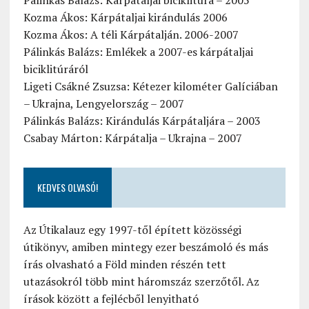
Pálinkás Balázs: Kárpátaljai biciklitúra – 2005
Kozma Ákos: Kárpátaljai kirándulás 2006
Kozma Ákos: A téli Kárpátalján. 2006-2007
Pálinkás Balázs: Emlékek a 2007-es kárpátaljai
biciklitúráról
Ligeti Csákné Zsuzsa: Kétezer kilométer Galíciában
– Ukrajna, Lengyelország – 2007
Pálinkás Balázs: Kirándulás Kárpátaljára – 2003
Csabay Márton: Kárpátalja – Ukrajna – 2007
KEDVES OLVASÓ!
Az Útikalauz egy 1997-től épített közösségi
útikönyv, amiben mintegy ezer beszámoló és más
írás olvasható a Föld minden részén tett
utazásokról több mint háromszáz szerzőtől. Az
írások között a fejlécből lenyitható