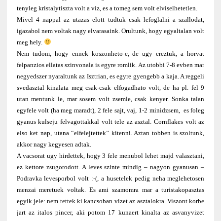
tenyleg kristalytiszta volt a viz, es a tomeg sem volt elviselhetetlen.
Mivel 4 nappal az utazas elott tudtuk csak lefoglalni a szallodat,
igazabol nem voltak nagy elvarasaink. Orultunk, hogy egyaltalan volt
meg hely.
Nem tudom, hogy ennek koszonheto-e, de ugy ereztuk, a horvat
felpanzios ellatas szinvonala is egyre romlik. Az utobbi 7-8 evben mar
negyedszer nyaraltunk az Isztrian, es egyre gyengebb a kaja. A reggeli
svedasztal kinalata meg csak-csak elfogadhato volt, de ha pl. fel 9
utan mentunk le, mar sosem volt zsemle, csak kenyer. Sonka talan
egyfele volt (ha meg maradt), 2 fele sajt, vaj, 1-2 minidzsem, es foleg
gyanus kulseju felvagottakkal volt tele az asztal. Cornflakes volt az
elso ket nap, utana “elfelejtettek” kitenni. Aztan tobben is szoltunk,
akkor nagy kegyesen adtak.
A vacsorat ugy hirdettek, hogy 3 fele menubol lehet majd valasztani,
ez kettore zsugorodott. A leves szinte mindig – nagyon gyanusan –
Podravka levesporbol volt :-(, a husetelek pedig neha meglehetosen
menzai meretuek voltak. Es ami szamomra mar a turistakopasztas
egyik jele: nem tettek ki kancsoban vizet az asztalokra. Viszont korbe
jart az italos pincer, aki potom 17 kunaert kinalta az asvanyvizet