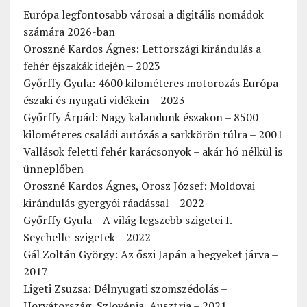
Európa legfontosabb városai a digitális nomádok
számára 2026-ban
Oroszné Kardos Ágnes: Lettországi kirándulás a
fehér éjszakák idején – 2023
Győrffy Gyula: 4600 kilométeres motorozás Európa
északi és nyugati vidékein – 2023
Győrffy Árpád: Nagy kalandunk északon – 8500
kilométeres családi autózás a sarkkörön túlra – 2001
Vallások feletti fehér karácsonyok – akár hó nélkül is
ünneplőben
Oroszné Kardos Ágnes, Orosz József: Moldovai
kirándulás gyergyói ráadással – 2022
Győrffy Gyula – A világ legszebb szigetei I. –
Seychelle-szigetek – 2022
Gál Zoltán György: Az őszi Japán a hegyeket járva –
2017
Ligeti Zsuzsa: Délnyugati szomszédolás –
Horvátország, Szlovénia, Ausztria – 2021