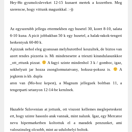
Hey-Ho gyumolcsleveket 12-15 kunaert mertek a kozertben. Meg
szerencse, hogy vittunk magunkkal. :-))
Az egyszerubb jellegu ettermekben egy husetel 30, koret 8-10, salata
6-10 kuna. A picit jobbakban 50 k egy husetel, a halak-rakok-tengeri
herkentyuk 60-80 k.
A pizzak nehol eleg gyanusan melyhutottbol keszultek, de biztos van
azert rendes pizzeria is. Mi mindenesetre a trieszti kirandulasunkkor
_ott_ettunk pizzat.
A fagyi szinte mindenhol 3 k / gomboc, igaz,
sokhelyutt jar hozza zsonglormutatvany, hokusz-pokusz is.
A
jegkrem is kb. dupla
aron van (Mo-hoz kepest), a Magnum jelleguek boltban 11, a
tengerparti setanyon 12-14-be kerulnek.
Hazafele Szlovenian at jottunk, ott viszont kellemes meglepeteskent
ert, hogy szinte hasonlo arak vannak, mint nalunk. Igaz, egy Mercator
nevu hipermarketben koltottuk el a maradek penzunket, ami
valoszinuleg olcsobb, mint az udulohelyi boltok.