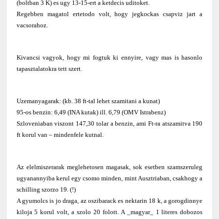
(boltban 3 K) es ugy 13-15-ert a ketdecis uditoket.
Regebben magatol ertetodo volt, hogy jegkockas csapviz jart a
vacsorahoz.
Kivancsi vagyok, hogy mi fogtuk ki ennyire, vagy mas is hasonlo
tapasztalatokra tett szert.
Uzemanyagarak: (kb. 38 ft-tal lehet szamitani a kunat)
95-os benzin: 6,49 (INA kutak) ill. 6,79 (OMV Istrabenz)
Szloveniaban viszont 147,30 tolar a benzin, ami Ft-ra atszamitva 190
ft korul van – mindenfele kutnal.
Az elelmiszerarak meglehetosen magasak, sok esetben szamszeruleg
ugyanannyiba kerul egy csomo minden, mint Ausztriaban, csakhogy a
schilling szorzo 19. (!)
A gyumolcs is jo draga, az oszibarack es nektarin 18 k, a gorogdinnye
kiloja 5 korul volt, a szolo 20 folott. A _magyar_ 1 literes dobozos