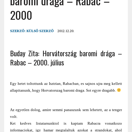
baromi drága – Rabac –
2000
SZERZŐ:
KÜLSŐ SZERZŐ
2012.12.20.
Buday Zita: Horvátország baromi drága –
Rabac – 2000. július
Egy hetet toltottunk az Isztrian, Rabacban, es sajnos ujra meg kellett
allapitanunk, hogy Horvatorszag baromi draga. Sot egyre dragabb.
Az egyetlen dolog, amire semmi panaszunk sem lehetett, az a tenger
volt.
Ket kedves listatarsunktol is kaptam Rabacra vonatkozo
informaciokat, igy hamar megtalaltuk azokat a strandokat, ahol