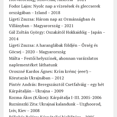
Fodor Lajos: Nyolc nap a vízesések és gleccserek
országában – Izland – 2018
Ligeti Zsuzsa: Három nap az Ormánságban és
Villányban – Magyarország – 2021
Gál Zoltán György: Oszakától Hokkaidóig – Japán –
2014
Ligeti Zsuzsa: A haranglábak földjén – Őrség és
Göcsej – 2020 – Magyarország
Málta – Festői helyszínek, ahonnan varázslatos
naplementéket láthatunk
Oroszné Kardos Ágnes: Krím krém(-jeee!) –
Körutazás Ukrajnában – 2012
Pintér András: Beregszásztól Csetfalváig – egy hét
Kárpátalján – Ukrajna – 2009
Kozma Ákos (KÁkos): Kárpátalja I-III. 2005-2006
Ruzsinszki Zita: Ukrajnai kalandunk – Uzghoorod,
Lviv, Kiev – 2008