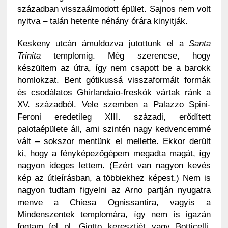
században visszaálmodott épület. Sajnos nem volt
nyitva – talán hetente néhány órára kinyitják.
Keskeny utcán ámuldozva jutottunk el a
Santa
Trinita
templomig. Még szerencse, hogy
készültem az útra, így nem csapott be a barokk
homlokzat. Bent gótikussá visszaformált formák
és csodálatos Ghirlandaio-freskók vártak ránk a
XV. századból. Vele szemben a Palazzo Spini-
Feroni eredetileg XIII. századi, erődített
palotaépülete áll, ami szintén nagy kedvencemmé
vált – sokszor mentünk el mellette. Ekkor derült
ki, hogy a fényképezőgépem megadta magát, így
nagyon ideges lettem. (Ezért van nagyon kevés
kép az útleírásban, a többiekhez képest.) Nem is
nagyon tudtam figyelni az Arno partján nyugatra
menve a Chiesa Ognissantira, vagyis a
Mindenszentek templomára, így nem is igazán
fogtam fel pl. Giotto keresztjét vagy Botticelli,