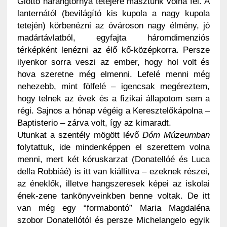
Giotto harangtornya tetejére másztunk volna fel. A
lanternától (bevilágító kis kupola a nagy kupola
tetején) körbenézni az óvároson nagy élmény, jó
madártávlatból, egyfajta háromdimenziós
térképként lenézni az élő kő-középkorra. Persze
ilyenkor sorra veszi az ember, hogy hol volt és
hova szeretne még elmenni. Lefelé menni még
nehezebb, mint fölfelé – igencsak megéreztem,
hogy telnek az évek és a fizikai állapotom sem a
régi. Sajnos a hónap végéig a Keresztelőkápolna –
Baptisterio – zárva volt, így az kimaradt.
Utunkat a szentély mögött lévő
Dóm Múzeumban
folytattuk, ide mindenképpen el szerettem volna
menni, mert két kóruskarzat (Donatellóé és Luca
della Robbiáé) is itt van kiállítva – ezeknek részei,
az éneklők, illetve hangszeresek képei az iskolai
ének-zene tankönyveinkben benne voltak. De itt
van még egy “formabontó” Maria Magdaléna
szobor Donatellótól és persze Michelangelo egyik