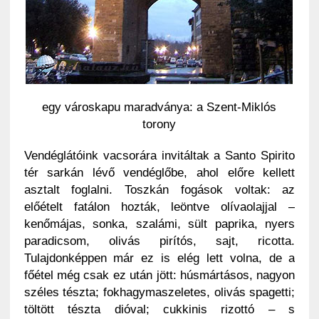
egy városkapu maradványa: a Szent-Miklós
torony
Vendéglátóink vacsorára invitáltak a Santo Spirito
tér sarkán lévő vendéglőbe, ahol előre kellett
asztalt foglalni. Toszkán fogások voltak: az
előételt fatálon hozták, leöntve olívaolajjal –
kenőmájas, sonka, szalámi, sült paprika, nyers
paradicsom, olivás pirítós, sajt, ricotta.
Tulajdonképpen már ez is elég lett volna, de a
főétel még csak ez után jött: húsmártásos, nagyon
széles tészta; fokhagymaszeletes, olivás spagetti;
töltött tészta dióval; cukkinis rizottó – s