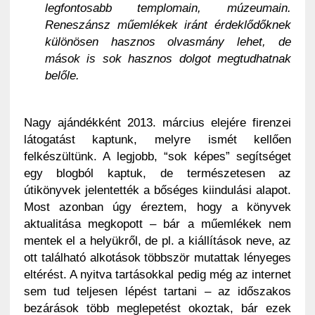
legfontosabb templomain, múzeumain.
Reneszánsz műemlékek iránt érdeklődőknek
különösen hasznos olvasmány lehet, de
mások is sok hasznos dolgot megtudhatnak
belőle.
Nagy ajándékként 2013. március elejére firenzei
látogatást kaptunk, melyre ismét kellően
felkészültünk. A legjobb, “sok képes” segítséget
egy blogból kaptuk, de természetesen az
útikönyvek jelentették a bőséges kiindulási alapot.
Most azonban úgy éreztem, hogy a könyvek
aktualitása megkopott – bár a műemlékek nem
mentek el a helyükről, de pl. a kiállítások neve, az
ott található alkotások többször mutattak lényeges
eltérést. A nyitva tartásokkal pedig még az internet
sem tud teljesen lépést tartani – az időszakos
bezárások több meglepetést okoztak, bár ezek