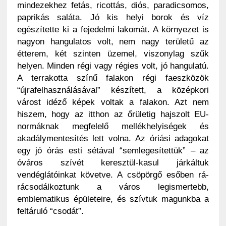
mindezekhez fetás, ricottás, diós, paradicsomos,
paprikás saláta. Jó kis helyi borok és víz
egészítette ki a fejedelmi lakomát. A környezet is
nagyon hangulatos volt, nem nagy területű az
étterem, két szinten üzemel, viszonylag szűk
helyen. Minden régi vagy régies volt, jó hangulatú.
A terrakotta színű falakon régi faeszközök
“újrafelhasználásával” készített, a középkori
várost idéző képek voltak a falakon. Azt nem
hiszem, hogy az itthon az őrületig hajszolt EU-
normáknak megfelelő mellékhelyiségek és
akadálymentesítés lett volna. Az óriási adagokat
egy jó órás esti sétával “semlegesítettük” – az
óváros szívét keresztül-kasul járkáltuk
vendéglátóinkat követve. A csöpörgő esőben rá-
rácsodálkoztunk a város legismertebb,
emblematikus épületeire, és szívtuk magunkba a
feltáruló “csodát”.