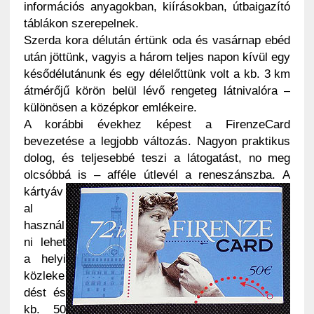
információs anyagokban, kiírásokban, útbaigazító
táblákon szerepelnek.
Szerda kora délután értünk oda és vasárnap ebéd
után jöttünk, vagyis a három teljes napon kívül egy
késődélutánunk és egy délelőttünk volt a kb. 3 km
átmérőjű körön belül lévő rengeteg látnivalóra –
különösen a középkor emlékeire.
A korábbi évekhez képest a FirenzeCard
bevezetése a legjobb változás. Nagyon praktikus
dolog, és teljesebbé teszi a látogatást, no meg
olcsóbbá is – afféle útlevél a reneszánszba.
A
kártyáv
al
használ
ni lehet
a helyi
közleke
dést és
kb. 50