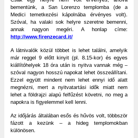
bementünk, a San Lorenzo templomba (de a
Medici temetkezési kápolnába érvényes volt).
Szóval, ha valaki sok helyre szeretne bemenni,
annak nagyon megéri. A honlap címe:
http://www.firenzecard.it/
A látnivalók közül többet is lehet találni, amelyik
már reggel 9 előtt kinyit (pl. 8.15-kor) és egyes
kiállítóhelyek 18 óra után is nyitva vannak még –
szóval nagyon hosszú napokat lehet összeállítani.
Ezzel együtt mindent nem lehet ennyi idő alatt
megnézni, mert a nyitvatartási idők miatt nem
lehet a földrajzi alapú felfűzést követni, no meg a
napokra is figyelemmel kell lenni.
Az időjárás általában esős és hűvös volt, többször
fázott a kezünk – a hideg templomokban
különösen.