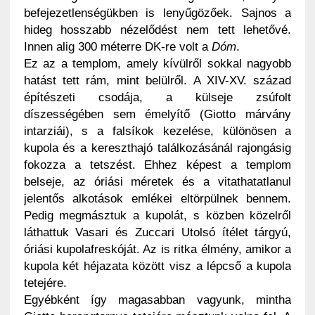
befejezetlenségükben is lenyűgözőek. Sajnos a
hideg hosszabb nézelődést nem tett lehetővé.
Innen alig 300 méterre DK-re volt a
Dóm
.
Ez az a templom, amely kívülről sokkal nagyobb
hatást tett rám, mint belülről. A XIV-XV. század
építészeti csodája, a külseje zsúfolt
díszességében sem émelyítő (Giotto márvány
intarziái), s a falsíkok kezelése, különösen a
kupola és a kereszthajó találkozásánál rajongásig
fokozza a tetszést. Ehhez képest a templom
belseje, az óriási méretek és a vitathatatlanul
jelentős alkotások emlékei eltörpülnek bennem.
Pedig megmásztuk a kupolát, s közben közelről
láthattuk Vasari és Zuccari Utolsó ítélet tárgyú,
óriási kupolafreskóját. Az is ritka élmény, amikor a
kupola két héjazata között visz a lépcső a kupola
tetejére.
Egyébként így magasabban vagyunk, mintha