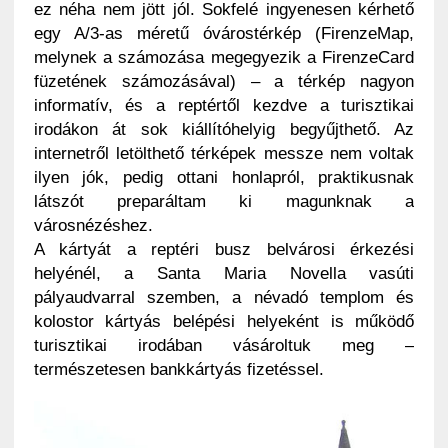
ez néha nem jött jól. Sokfelé ingyenesen kérhető
egy A/3-as méretű óvárostérkép (FirenzeMap,
melynek a számozása megegyezik a FirenzeCard
füzetének számozásával) – a térkép nagyon
informatív, és a reptértől kezdve a turisztikai
irodákon át sok kiállítóhelyig begyűjthető. Az
internetről letölthető térképek messze nem voltak
ilyen jók, pedig ottani honlapról, praktikusnak
látszót preparáltam ki magunknak a
városnézéshez.
A kártyát a reptéri busz belvárosi érkezési
helyénél, a Santa Maria Novella vasúti
pályaudvarral szemben, a névadó templom és
kolostor kártyás belépési helyeként is működő
turisztikai irodában vásároltuk meg –
természetesen bankkártyás fizetéssel.