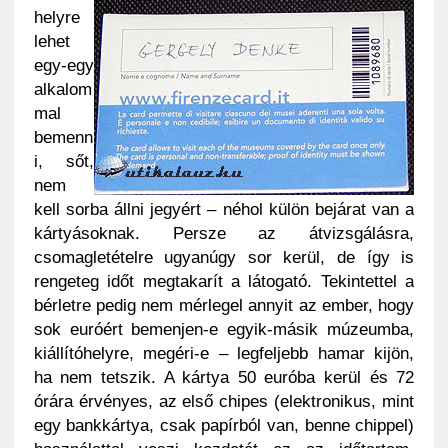
helyre
lehet
egy-egy
alkalom
mal
bemenn
i, sőt,
nem
kell sorba állni jegyért – néhol külön bejárat van a
kártyásoknak. Persze az átvizsgálásra,
csomagletételre ugyanúgy sor kerül, de így is
rengeteg időt megtakarít a látogató. Tekintettel a
bérletre pedig nem mérlegel annyit az ember, hogy
sok euróért bemenjen-e egyik-másik múzeumba,
kiállítóhelyre, megéri-e – legfeljebb hamar kijön,
ha nem tetszik. A kártya 50 euróba kerül és 72
órára érvényes, az első chipes (elektronikus, mint
egy bankkártya, csak papírból van, benne chippel)