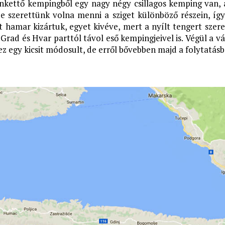
nkettő kempingből egy nagy négy csillagos kemping van, 
e szerettünk volna menni a sziget különböző részein, így
t hamar kizártuk, egyet kivéve, mert a nyílt tengert szer
i Grad és Hvar parttól távol eső kempingjeivel is. Végül a v
ez egy kicsit módosult, de erről bővebben majd a folytatásb