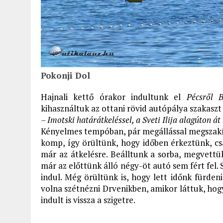
Pokonji Dol
Hajnali kettő órakor indultunk el
Pécsről 
kihasználtuk az ottani rövid autópálya szakasz
– Imotski határátkeléssel, a Sveti Ilija alagúton át
Kényelmes tempóban, pár megállással megszakít
komp, így örültünk, hogy időben érkeztünk, c
már az átkelésre. Beálltunk a sorba, megvettük
már az előttünk álló négy-öt autó sem fért fel.
indul. Még örültünk is, hogy lett időnk fürden
volna szétnézni Drvenikben, amikor láttuk, ho
indult is vissza a szigetre.