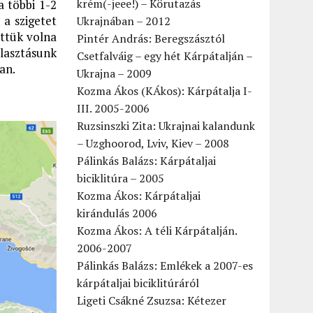
krém(-jeee!) – Körutazás
a többi 1-2
 a szigetet
Ukrajnában – 2012
ettük volna
Pintér András: Beregszásztól
álasztásunk
Csetfalváig – egy hét Kárpátalján –
an.
Ukrajna – 2009
Kozma Ákos (KÁkos): Kárpátalja I-
III. 2005-2006
Ruzsinszki Zita: Ukrajnai kalandunk
– Uzghoorod, Lviv, Kiev – 2008
Pálinkás Balázs: Kárpátaljai
biciklitúra – 2005
Kozma Ákos: Kárpátaljai
kirándulás 2006
Kozma Ákos: A téli Kárpátalján.
2006-2007
Pálinkás Balázs: Emlékek a 2007-es
kárpátaljai biciklitúráról
Ligeti Csákné Zsuzsa: Kétezer