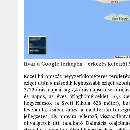
Hvar a Google térképén – érkezés keletről S
Közel háromszáz négyzetkilométeres területé
sziget után a második leghosszabb sziget az Adr
2722 órás, napi átlag 7,4 órás napsütéses órájá
és napos, az éves átlaghőmérséklet 16,2 Cel
hegycsúcsok (a Sveti Nikola 628 méter), bu
levendula, zsálya, ánizs, a mediterrán térség
jellegzetes, oly annyira jellemző, visszaadhata
olívaligetek (itt található Dalmácia olajfái
strandok a szigeten főként kavicsosak és sziklás