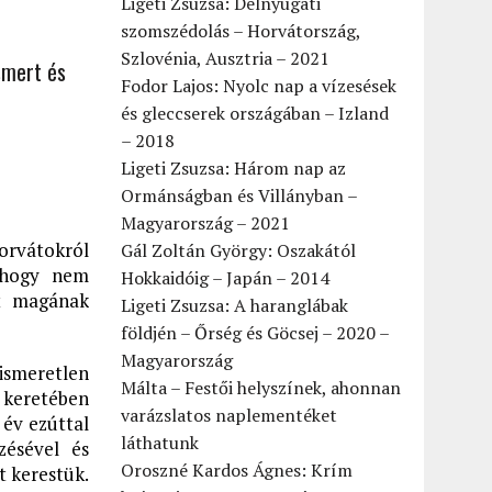
Ligeti Zsuzsa: Délnyugati
szomszédolás – Horvátország,
Szlovénia, Ausztria – 2021
smert és
Fodor Lajos: Nyolc nap a vízesések
és gleccserek országában – Izland
– 2018
Ligeti Zsuzsa: Három nap az
Ormánságban és Villányban –
Magyarország – 2021
horvátokról
Gál Zoltán György: Oszakától
, hogy nem
Hokkaidóig – Japán – 2014
it magának
Ligeti Zsuzsa: A haranglábak
földjén – Őrség és Göcsej – 2020 –
Magyarország
ismeretlen
Málta – Festői helyszínek, ahonnan
 keretében
varázslatos naplementéket
 év ezúttal
láthatunk
zésével és
Oroszné Kardos Ágnes: Krím
t kerestük.