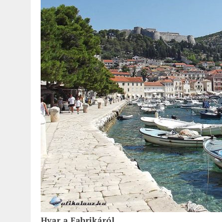
2022.02.12.
|
FODOR LAJOS: NYOLC NAP A VÍZESÉSEK ÉS GLECCSEREK
2026.04.01.
|
EURÓPA LEGFONTOSABB VÁROSAI A DIGITÁLIS NOMÁD
Hvar a Fabrikáról