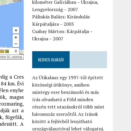
kilométer Galíciában – Ukrajna,
Lengyelország – 2007
Pálinkás Balázs: Kirándulás
Kárpátaljára – 2003
Csabay Márton: Kárpátalja –
Ukrajna – 2007
KEDVES OLVASÓ!
dig a Cres
Az Útikalauz egy 1997-től épített
 84 km. Évi
közösségi útikönyv, amiben
télen enyhe
mintegy ezer beszámoló és más
lök, magas
írás olvasható a Föld minden
rozmaring,
részén tett utazásokról több mint
adják azt a
háromszáz szerzőtől. Az írások
k, fügefák,
között a fejlécből lenyitható
ndenütt. A
országválasztóval lehet válogatni.