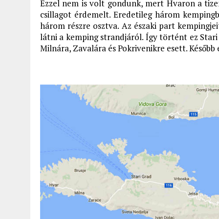
Ezzel nem is volt gondunk, mert Hvaron a tize
csillagot érdemelt. Eredetileg három kempingb
három részre osztva. Az északi part kempingjei
látni a kemping strandjáról. Így történt ez Star
Milnára, Zavalára és Pokrivenikre esett. Később 