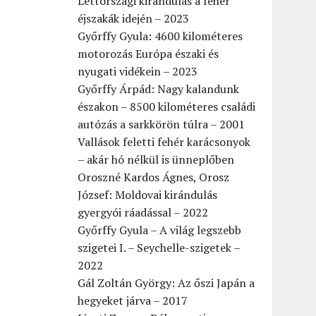
Lettországi kirándulás a fehér
éjszakák idején – 2023
Győrffy Gyula: 4600 kilométeres
motorozás Európa északi és
nyugati vidékein – 2023
Győrffy Árpád: Nagy kalandunk
északon – 8500 kilométeres családi
autózás a sarkkörön túlra – 2001
Vallások feletti fehér karácsonyok
– akár hó nélkül is ünneplőben
Oroszné Kardos Ágnes, Orosz
József: Moldovai kirándulás
gyergyói ráadással – 2022
Győrffy Gyula – A világ legszebb
szigetei I. – Seychelle-szigetek –
2022
Gál Zoltán György: Az őszi Japán a
hegyeket járva – 2017