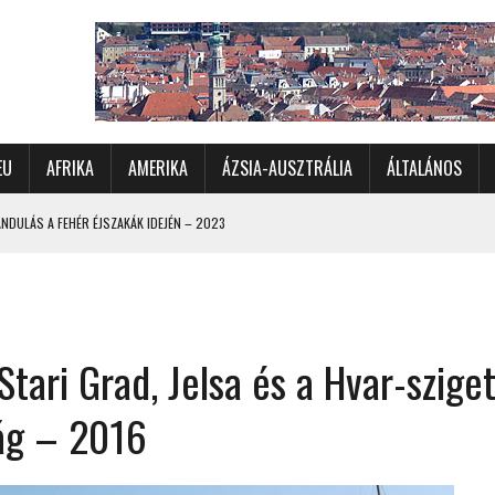
EU
AFRIKA
AMERIKA
ÁZSIA-AUSZTRÁLIA
ÁLTALÁNOS
DULÁS A FEHÉR ÉJSZAKÁK IDEJÉN – 2023
 ÉSZAKI ÉS NYUGATI VIDÉKEIN – 2023
OMÉTERES CSALÁDI AUTÓZÁS A SARKKÖRÖN TÚLRA – 2001
KÜL IS ÜNNEPLŐBEN
Stari Grad, Jelsa és a Hvar-szige
RÁNDULÁS GYERGYÓI RÁADÁSSAL – 2022
CHELLE-SZIGETEK – 2022
zág – 2016
 – 2017
TORSZÁG, SZLOVÉNIA, AUSZTRIA – 2021