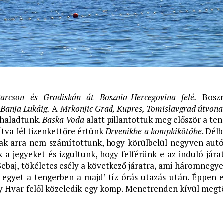
Barcson és Gradiskán át Bosznia-Hercegovina felé.
Boszn
t
Banja Lukáig.
A
Mrkonjic Grad, Kupres, Tomislavgrad útvona
haladtunk.
Baska Voda
alatt pillantottuk meg először a ten
va fél tizenkettőre értünk
Drvenikbe a kompkikötőbe
. Dél
sak arra nem számítottunk, hogy körülbelül negyven autó
 a jegyeket és izgultunk, hogy felférünk-e az induló jára
 Sebaj, tökéletes esély a következő járatra, ami háromnegy
i egyet a tengerben a majd’ tíz órás utazás után. Éppen 
gy Hvar felől közeledik egy komp. Menetrenden kívül megt