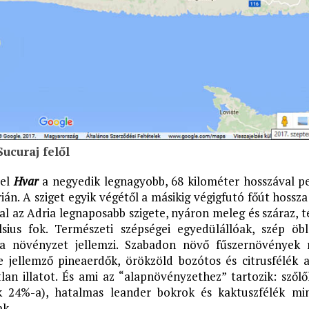
ucuraj felől
vel
Hvar
a negyedik legnagyobb, 68 kilométer hosszával pe
ián. A sziget egyik végétől a másikig végigfutó főút hossza
val az Adria legnaposabb szigete, nyáron meleg és száraz, 
sius fok. Természeti szépségei egyedülállóak, szép öb
ja növényzet jellemzi. Szabadon növő fűszernövények 
re jellemző pineaerdők, örökzöld bozótos és citrusfélék 
tlan illatot. És ami az “alapnövényzethez” tartozik: szőlő
nak 24%-a), hatalmas leander bokrok és kaktuszfélék mi
ak.