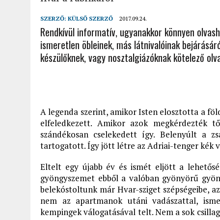
SZERZŐ:
KÜLSŐ SZERZŐ
2017.09.24.
Rendkívül informatív, ugyanakkor könnyen olvas
ismeretlen öbleinek, más látnivalóinak bejárásár
készülőknek, vagy nosztalgiázóknak kötelező olv
A legenda szerint, amikor Isten elosztotta a f
elfeledkezett. Amikor azok megkérdezték tő
szándékosan cselekedett így. Belenyúlt a 
tartogatott. Így jött létre az Adriai-tenger kék
Eltelt egy újabb év és ismét eljött a lehet
gyöngyszemet ebből a valóban gyönyörű gyöng
belekóstoltunk már Hvar-sziget szépségeibe, az 
nem az apartmanok utáni vadászattal, ismer
kempingek válogatásával telt. Nem a sok csillag