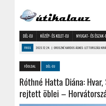
DÉL-EU
KÖZÉP- ÉS KELET-EU
NYUGAT- ÉS ÉSZAK-
FRISS
2023.12.24.
|
OROSZNÉ KARDOS ÁGNES: LETTORSZÁGI KIRÁN
2023.12.09.
|
GYŐRFFY GYULA: 4600 KILOMÉTERES MOTOROZÁS EURÓPA
2023.11.17.
|
GYŐRFFY ÁRPÁD: NAGY KALANDUNK ÉSZAKON – 8500 KIL
FŐOLDAL
DÉL-EU
2022.12.21.
|
VALLÁSOK FELETTI FEHÉR KARÁCSONYOK – AKÁR HÓ NÉL
Róthné Hatta Diána: Hvar, 
2022.12.11.
|
OROSZNÉ KARDOS ÁGNES, OROSZ JÓZSEF: MOLDOVAI KI
2022.03.08.
|
GYŐRFFY GYULA – A VILÁG LEGSZEBB SZIGETEI I. – SEY
rejtett öblei – Horvátors
2022.02.26.
|
GÁL ZOLTÁN GYÖRGY: AZ ŐSZI JAPÁN A HEGYEKET JÁRVA
2022.02.24.
|
LIGETI ZSUZSA: DÉLNYUGATI SZOMSZÉDOLÁS – HORVÁ