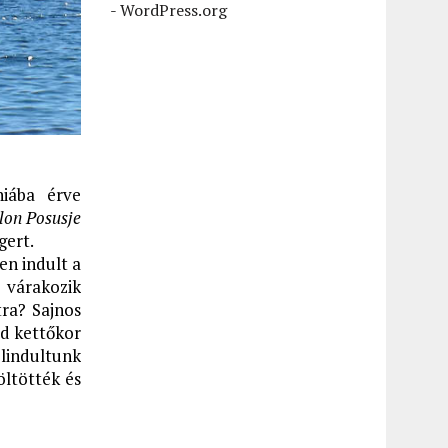
-
WordPress.org
iába érve
lon Posusje
gert.
ben indult a
 várakozik
tra? Sajnos
ed kettőkor
elindultunk
öltötték és