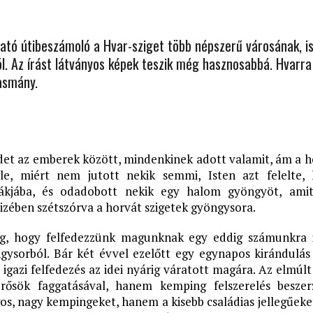
ható útibeszámoló a Hvar-sziget több népszerű városának, i
ól. Az írást látványos képek teszik még hasznosabbá. Hvarra
asmány.
öldet az emberek között, mindenkinek adott valamit, ám a 
le, miért nem jutott nekik semmi, Isten azt felelte
zsákjába, és odadobott nekik egy halom gyöngyöt, am
 vizében szétszórva a horvát szigetek gyöngysora.
őség, hogy felfedezzünk magunknak egy eddig számunkra 
ysorból. Bár két évvel ezelőtt egy egynapos kirándulás
igazi felfedezés az idei nyárig váratott magára. Az elmúlt
ősök faggatásával, hanem kemping felszerelés beszer
os, nagy kempingeket, hanem a kisebb családias jellegűeke