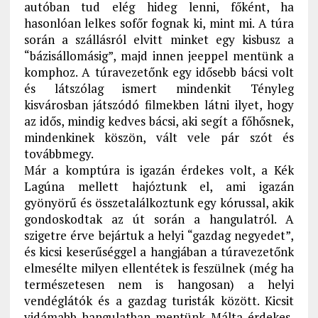
autóban tud elég hideg lenni, főként, ha
hasonlóan lelkes sofőr fognak ki, mint mi. A túra
során a szállásról elvitt minket egy kisbusz a
“bázisállomásig”, majd innen jeeppel mentünk a
komphoz. A túravezetőnk egy idősebb bácsi volt
és látszólag ismert mindenkit Tényleg
kisvárosban játszódó filmekben látni ilyet, hogy
az idős, mindig kedves bácsi, aki segít a főhősnek,
mindenkinek köszön, vált vele pár szót és
továbbmegy.
Már a komptúra is igazán érdekes volt, a Kék
Lagúna mellett hajóztunk el, ami igazán
gyönyörű és összetalálkoztunk egy kórussal, akik
gondoskodtak az út során a hangulatról. A
szigetre érve bejártuk a helyi “gazdag negyedet”,
és kicsi keserűséggel a hangjában a túravezetőnk
elmesélte milyen ellentétek is feszülnek (még ha
természetesen nem is hangosan) a helyi
vendéglátók és a gazdag turisták között. Kicsit
vidámabb hangulatban mentünk Málta érdekes,