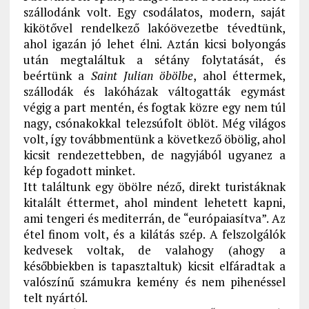
szállodánk volt. Egy csodálatos, modern, saját
kikötővel rendelkező lakóövezetbe tévedtünk,
ahol igazán jó lehet élni. Aztán kicsi bolyongás
után megtaláltuk a sétány folytatását, és
beértünk a
Saint Julian öbölbe
, ahol éttermek,
szállodák és lakóházak váltogatták egymást
végig a part mentén, és fogtak közre egy nem túl
nagy, csónakokkal telezsúfolt öblöt. Még világos
volt, így továbbmentünk a következő öbölig, ahol
kicsit rendezettebben, de nagyjából ugyanez a
kép fogadott minket.
Itt találtunk egy öbölre néző, direkt turistáknak
kitalált éttermet, ahol mindent lehetett kapni,
ami tengeri és mediterrán, de “európaiasítva”. Az
étel finom volt, és a kilátás szép. A felszolgálók
kedvesek voltak, de valahogy (ahogy a
későbbiekben is tapasztaltuk) kicsit elfáradtak a
valószínű számukra kemény és nem pihenéssel
telt nyártól.