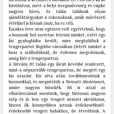
körülnézni, mert a helyi üvegművesség és csipke
nagyon híres, és talán találunk olyan
ajándéktárgyakat a rokonoknak, amik művészeti
értékkel is bírnak (már, ha ez cél).
Északra érve nem egészen volt egyértelmű, hogy
a buszunk hol szeretne letenni minket, ezért egy
kis gyaloglásba került, mire megtaláltuk a
tengerpartot
Bugibba
városában (letett minket a
busz a szállodáknál, de érdemes megvárnunk,
amíg kiér a tengerpartra).
A látvány itt talán egy kicsit kevésbé rendezett,
mint a népszerűbb tengerparton, de megért egy
kis utazást. Kis séta után továbbmentünk a
buszunkkal, és megnéztük a
Nemzeti Akváriumot,
amire nagyon büszkék. Mi is azzal az
elhatározással mentünk, hogy biztosan nagyon
szép és jó lesz egy tengeri nemzet akváriuma,
hiszen ők könnyebben jutnak érdekesebbnél-
érdekesebb tengeri halakhoz, de tévedtünk. A