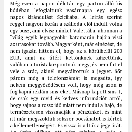
Még ezen a napon délután egy parton álló kis
bódéban lefoglaltunk vasárnapra egy egész
napos kirándulást Sziciliába. A leírás szerint
reggel nagyon korán a szálloda elől indult volna
egy busz, ami elvisz minket Valettába, ahonnan a
“világ egyik legnagyobb” katamarán hajója viszi
az utasokat tovább. Magyarként, már elnézést, de
nem igazán hittem el, hogy az a körülbelül 200
EUR, amit az útért kettőnknek kifizettünk,
valóban a turistaközpontnak megy, és nem fut el
vele a srác, akinél megváltottuk a jegyet. Sőt
párom még a telefonszámát is megadta, így
nekem meggyőződésem volt, hogy még azon is
fog kapni reklám sms-eket. Másnap kapott sms-t,
de csak egy rövid és kedves információt arról,
hogy sajnos a rossz idő miatt nem indul a hajó, de
természetesen visszaadják a pénzünket, és mint
itt már megszoktuk sokszor bocsánatot is kértek
a kellemetlenségért. És vissza is adták a jegy árát.