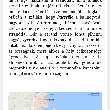
mi is úgy használni a szállodát, mint aminek
készült: csak aludni jártunk vissza. Azt érdemes
mindenkinek számításba vennie mielőtt lefoglalja
Máltán a szállást, hogy
Paceville
a bulinegyed,
nagyon sok étteremmel, bárral, kávézóval,
szórakozóhellyel, és egy kedves kicsi homokos
stranddal. Bár a strand vonzó lehet pihenni
vágyó, gyerekkel nyaralóknak, de szerintem ide
inkább napközben jöjjenek egy nyugisabb részéről
az országnak, mert akkor a hely célközönsége
úgyis alszik. A nap további részében szinte
elmenekültünk a szállodából, és gondoltuk
megpróbáltunk nyaralós üzemmódba kapcsolni,
sétálgatni a városban-országban.