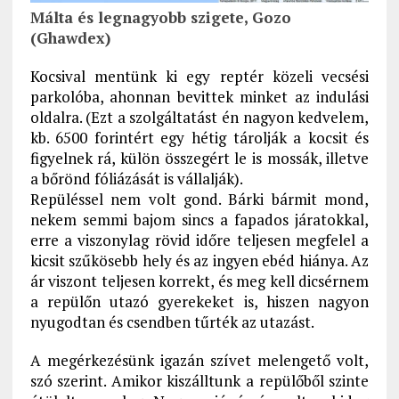
Málta és legnagyobb szigete, Gozo
(Ghawdex)
Kocsival mentünk ki egy reptér közeli vecsési
parkolóba, ahonnan bevittek minket az indulási
oldalra. (Ezt a szolgáltatást én nagyon kedvelem,
kb. 6500 forintért egy hétig tárolják a kocsit és
figyelnek rá, külön összegért le is mossák, illetve
a bőrönd fóliázását is vállalják).
Repüléssel nem volt gond. Bárki bármit mond,
nekem semmi bajom sincs a fapados járatokkal,
erre a viszonylag rövid időre teljesen megfelel a
kicsit szűkösebb hely és az ingyen ebéd hiánya. Az
ár viszont teljesen korrekt, és meg kell dicsérnem
a repülőn utazó gyerekeket is, hiszen nagyon
nyugodtan és csendben tűrték az utazást.
A megérkezésünk igazán szívet melengető volt,
szó szerint. Amikor kiszálltunk a repülőből szinte