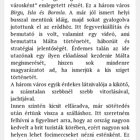
városként” emlegetett részét. Ez a három város
Birgu, Isla és Bormla
. A már jól ismert helyi
busszal mentünk idáig, majd sokat gyalogolva
jutottunk el az erődhöz. Itt fegyverkiállítás és
bemutató is volt, valamint egy videó, ami
bemutatta Málta történetét, háborúit és
stratégiai jelentőségét. Érdemes talán az ide
utazónak egy ilyen előadással kezdenie Málta
megismerését, hiszen sok mindenre
magyarázatot ad, ha ismerjük a kis sziget
történetét.
A három város egyik érdekes látnivalója a kikötő,
a számtalan szebbnél szebb vitorlásával,
jachtjával.
Innen szintén kicsit elfáradva, már sötétedés
után értünk vissza a szálláshoz. Itt szeretném
felhívni a figyelmet arra, hogy az ország nagyon
kedvelt a brit turisták körében, ezért nagyon sok
helyen lehet focimeccseket nézni esténként. Ez