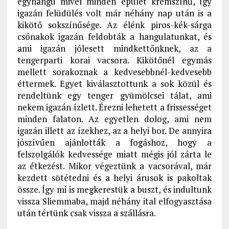
egyhangú mivel minden épület krémszínű, így
igazán felüdülés volt már néhány nap után is a
kikötő sokszínűsége. Az élénk piros-kék-sárga
csónakok igazán feldobták a hangulatunkat, és
ami igazán jólesett mindkettőnknek, az a
tengerparti korai vacsora. Kikötőnél egymás
mellett sorakoznak a kedvesebbnél-kedvesebb
éttermek. Egyet kiválasztottunk a sok közül és
rendeltünk egy tenger gyümölcsei tálat, ami
nekem igazán ízlett. Érezni lehetett a frissességet
minden falaton. Az egyetlen dolog, ami nem
igazán illett az ízekhez, az a helyi bor. De annyira
jószívűen ajánlották a fogáshoz, hogy a
felszolgálók kedvessége miatt mégis jól zárta le
az étkezést. Mikor végeztünk a vacsorával, már
kezdett sötétedni és a helyi árusok is pakoltak
össze. Így mi is megkerestük a buszt, és indultunk
vissza Sliemmaba, majd néhány ital elfogyasztása
után tértünk csak vissza a szállásra.