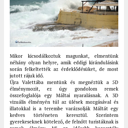
Mikor kicsodálkoztuk magunkat, elmentünk
néhány olyan helyre, amik eddigi kirándulásink
során felkeltették az érdeklődésüket, de most
jutott rájuk idő.
Újra Valettába mentünk és megnéztük a 5D
élménymozit, ez úgy gondolom remek
összefoglalója egy Máltai nyaralásnak. A 3D
vizuális élményén túl az ülések mozgásával és
illatokkal is a terembe varázsolják Máltát egy
kedves történeten keresztül. Szerintem
gyerekeseknek kötelező, de felnőtt turistáknak is