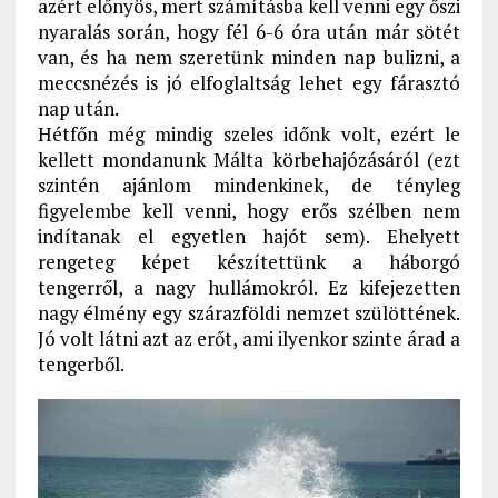
azért előnyös, mert számításba kell venni egy őszi
nyaralás során, hogy fél 6-6 óra után már sötét
van, és ha nem szeretünk minden nap bulizni, a
meccsnézés is jó elfoglaltság lehet egy fárasztó
nap után.
Hétfőn még mindig szeles időnk volt, ezért le
kellett mondanunk Málta körbehajózásáról (ezt
szintén ajánlom mindenkinek, de tényleg
figyelembe kell venni, hogy erős szélben nem
indítanak el egyetlen hajót sem). Ehelyett
rengeteg képet készítettünk a háborgó
tengerről, a nagy hullámokról. Ez kifejezetten
nagy élmény egy szárazföldi nemzet szülöttének.
Jó volt látni azt az erőt, ami ilyenkor szinte árad a
tengerből.