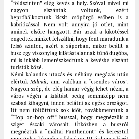
“földszinten” elég kevés a hely. Szóval mivel mi
nagyon elszántak voltunk, ezért
bepróbálkoztunk kicsit csöpörgő esőben is a
kabriózással. Nem volt annyira jó ötlet, mint
aminek elsőre hangzott. Bár azzal a kikötéssel
engedtek minket felszállni, hogy fent maradunk a
felső szinten, azért a záporban, mikor beállt a
busz egy viszonylag kilátástalannak tűnő dugóba,
mi is inkább lemerészkedtünk a kevésbé elszánt
turisták közé.
Némi kalandos utazás és néhány megázás után
elértük
Mdinát,
ami valóban a “csendes város”.
Nagyon szép, de elég hamar végig lehet nézni, a
város végén a kilátást pedig semmiképp nem
szabad kihagyni, innen belátni az egész országot.
Itt nem töltöttünk sok időt, továbbmentünk a
“Hop on-hop off” busszal, hogy megnézzük a
sziget északi városait. Útközben a buszról
megnéztük a “máltai Panthenont” és keresztül
mentünk a kézműves falvakon. Itt érdemes kicsit