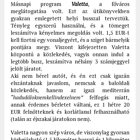
Másnapi program
Valetta
, a főváros
meglátogatása volt. Ezt az útikönyvekben
gyakran emlegetett helyi busszal terveztük.
Tényleg egyszerű használni, és a tömeget
leszámítva kényelmes megoldás volt. 1,5 EUR-t
kell fizetni egy vonaljegyért, és a sziget bármelyik
pontjára megy. Viszont kifejezetten Valetta
központú a közlekedés, vagyis onnan indul a
legtöbb busz, leszámítva néhány 3 számjeggyel
jelölt járatot.
Aki nem bérel autót, és én ezt csak igazán
elszántaknak javaslom, nemcsak a baloldali
közlekedés, hanem az igazi mediterrán
“hadudáloknemkellindexelnem”
felfogás miatt,
annak érdemes bérletet váltani, ez 1 hétre 20
EUR felnőtteknek és korlátlanul felhasználható
(talán az éjszakai járatokon nem).
Valetta nagyon szép város, de viszonylag gyorsan
körbejárható (1,5 kilométer hosszú és 1 kilométer