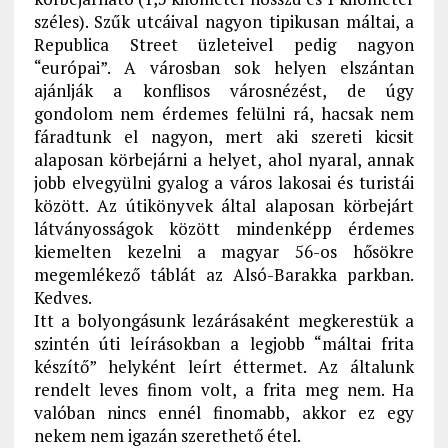
széles). Szűk utcáival nagyon tipikusan máltai, a
Republica Street üzleteivel pedig nagyon
“európai”. A városban sok helyen elszántan
ajánlják a konflisos városnézést, de úgy
gondolom nem érdemes felülni rá, hacsak nem
fáradtunk el nagyon, mert aki szereti kicsit
alaposan körbejárni a helyet, ahol nyaral, annak
jobb elvegyülni gyalog a város lakosai és turistái
között. Az útikönyvek által alaposan körbejárt
látványosságok között mindenképp érdemes
kiemelten kezelni a magyar 56-os hősökre
megemlékező táblát az Alsó-Barakka parkban.
Kedves.
Itt a bolyongásunk lezárásaként megkerestük a
szintén úti leírásokban a legjobb “máltai frita
készítő” helyként leírt éttermet. Az általunk
rendelt leves finom volt, a frita meg nem. Ha
valóban nincs ennél finomabb, akkor ez egy
nekem nem igazán szerethető étel.