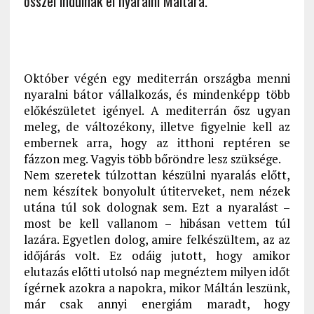
ősszel indulnak el nyaralni Máltára.
Október végén egy mediterrán országba menni
nyaralni bátor vállalkozás, és mindenképp több
előkészületet igényel. A mediterrán ősz ugyan
meleg, de változékony, illetve figyelnie kell az
embernek arra, hogy az itthoni reptéren se
fázzon meg. Vagyis több bőröndre lesz szüksége.
Nem szeretek túlzottan készülni nyaralás előtt,
nem készítek bonyolult útiterveket, nem nézek
utána túl sok dolognak sem. Ezt a nyaralást –
most be kell vallanom – hibásan vettem túl
lazára. Egyetlen dolog, amire felkészültem, az az
időjárás volt. Ez odáig jutott, hogy amikor
elutazás előtti utolsó nap megnéztem milyen időt
ígérnek azokra a napokra, mikor Máltán leszünk,
már csak annyi energiám maradt, hogy