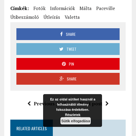
Címkék:
Fotók
Információk
Málta
Paceville
Útibeszámoló
Útleírás
Valetta
SHARE
TWEET
PIN
SHARE
Ez az oldal sütiket használ a
Previous post
Next post
felhasználói élmény
fokozása érdekében.
Részletek
Sütik elfogadása
RELATED ARTICLES