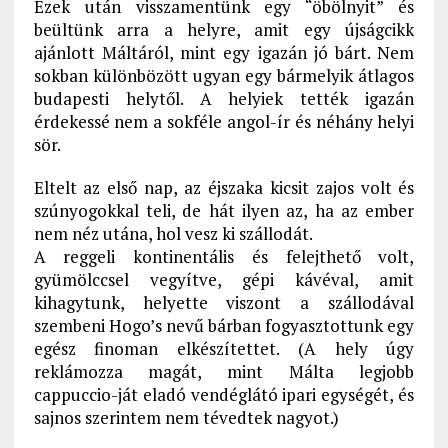
Ezek után visszamentünk egy “öbölnyit” és
beültünk arra a helyre, amit egy újságcikk
ajánlott Máltáról, mint egy igazán jó bárt. Nem
sokban különbözött ugyan egy bármelyik átlagos
budapesti helytől. A helyiek tették igazán
érdekessé nem a sokféle angol-ír és néhány helyi
sör.
Eltelt az első nap, az éjszaka kicsit zajos volt és
szúnyogokkal teli, de hát ilyen az, ha az ember
nem néz utána, hol vesz ki szállodát.
A reggeli kontinentális és felejthető volt,
gyümölccsel vegyítve, gépi kávéval, amit
kihagytunk, helyette viszont a szállodával
szembeni Hogo’s nevű bárban fogyasztottunk egy
egész finoman elkészítettet. (A hely úgy
reklámozza magát, mint Málta legjobb
cappuccio-ját eladó vendéglátó ipari egységét, és
sajnos szerintem nem tévedtek nagyot.)