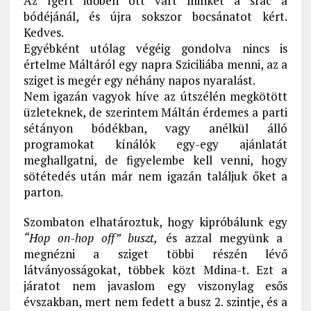
Az ígért időben ott várt minket a srác a
bódéjánál, és újra sokszor bocsánatot kért.
Kedves.
Egyébként utólag végéig gondolva nincs is
értelme Máltáról egy napra Sziciliába menni, az a
sziget is megér egy néhány napos nyaralást.
Nem igazán vagyok híve az útszélén megkötött
üzleteknek, de szerintem Máltán érdemes a parti
sétányon bódékban, vagy anélkül álló
programokat kínálók egy-egy ajánlatát
meghallgatni, de figyelembe kell venni, hogy
sötétedés után már nem igazán találjuk őket a
parton.
Szombaton elhatároztuk, hogy kipróbálunk egy
“Hop on-hop off” buszt,
és azzal megyünk a
megnézni a sziget többi részén lévő
látványosságokat, többek közt Mdina-t. Ezt a
járatot nem javaslom egy viszonylag esős
évszakban, mert nem fedett a busz 2. szintje, és a