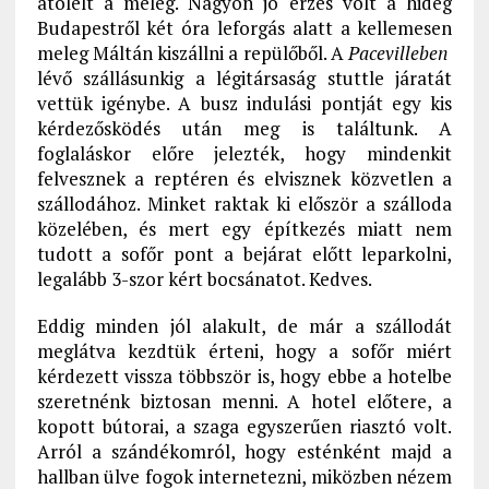
átölelt a meleg. Nagyon jó érzés volt a hideg
Budapestről két óra leforgás alatt a kellemesen
meleg Máltán kiszállni a repülőből. A
Pacevilleben
lévő szállásunkig a légitársaság stuttle járatát
vettük igénybe. A busz indulási pontját egy kis
kérdezősködés után meg is találtunk. A
foglaláskor előre jelezték, hogy mindenkit
felvesznek a reptéren és elvisznek közvetlen a
szállodához. Minket raktak ki először a szálloda
közelében, és mert egy építkezés miatt nem
tudott a sofőr pont a bejárat előtt leparkolni,
legalább 3-szor kért bocsánatot. Kedves.
Eddig minden jól alakult, de már a szállodát
meglátva kezdtük érteni, hogy a sofőr miért
kérdezett vissza többször is, hogy ebbe a hotelbe
szeretnénk biztosan menni. A hotel előtere, a
kopott bútorai, a szaga egyszerűen riasztó volt.
Arról a szándékomról, hogy esténként majd a
hallban ülve fogok internetezni, miközben nézem