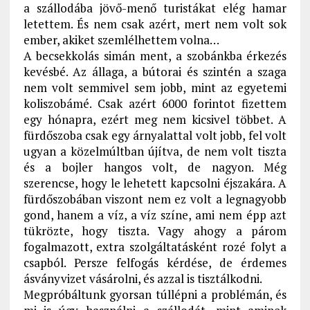
a szállodába jövő-menő turistákat elég hamar
letettem. És nem csak azért, mert nem volt sok
ember, akiket szemlélhettem volna…
A becsekkolás simán ment, a szobánkba érkezés
kevésbé. Az állaga, a bútorai és szintén a szaga
nem volt semmivel sem jobb, mint az egyetemi
koliszobámé. Csak azért 6000 forintot fizettem
egy hónapra, ezért meg nem kicsivel többet. A
fürdőszoba csak egy árnyalattal volt jobb, fel volt
ugyan a közelmúltban újítva, de nem volt tiszta
és a bojler hangos volt, de nagyon. Még
szerencse, hogy le lehetett kapcsolni éjszakára. A
fürdőszobában viszont nem ez volt a legnagyobb
gond, hanem a víz, a víz színe, ami nem épp azt
tükrözte, hogy tiszta. Vagy ahogy a párom
fogalmazott, extra szolgáltatásként rozé folyt a
csapból. Persze felfogás kérdése, de érdemes
ásványvizet vásárolni, és azzal is tisztálkodni.
Megpróbáltunk gyorsan túllépni a problémán, és