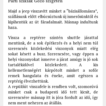
Parti sziklák Gozo szigetén
Majd a jeep visszavitt minket a “bázisállomásra”,
szállásunk előtt elbúcsúztunk új ismerősünktől és
kipihentük az út fáradalmait. Másnap indultunk
haza.
Vissza a reptérre szintén shuttle járattal
mentünk, de a sok építkezés és a helyi nem túl
szerencsés közlekedési viszonyok miatt elég
sokat késett a busz. Szerencsére, vagy éppen a
helyi viszonyokat ismerve a járat amúgy is jó sok
tartalékidővel közlekedett. A kis
kellemetlenségért kárpótolt minket a sofőr
remek hangulata és éneke, amit egészen a
reptérig élvezhettünk.
A repülőút visszafele is rendben volt, szomorúvá
minket csak a budapesti idő tett kicsit, de
szerencsére másnap itt is jóra fordult az idő, így
nem ment nehezen az átállás.