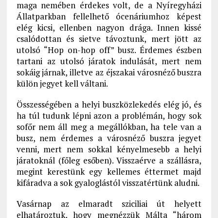
maga nemében érdekes volt, de a Nyíregyházi
Állatparkban fellelhető ócenáriumhoz képest
elég kicsi, ellenben nagyon drága. Innen kissé
csalódottan és sietve távoztunk, mert jött az
utolsó “Hop on-hop off” busz. Érdemes észben
tartani az utolsó járatok indulását, mert nem
sokáig járnak, illetve az éjszakai városnéző buszra
külön jegyet kell váltani.
Összességében a helyi buszközlekedés elég jó, és
ha túl tudunk lépni azon a problémán, hogy sok
sofőr nem áll meg a megállókban, ha tele van a
busz, nem érdemes a városnéző buszra jegyet
venni, mert nem sokkal kényelmesebb a helyi
járatoknál (főleg esőben). Visszaérve a szállásra,
megint kerestünk egy kellemes éttermet majd
kifáradva a sok gyaloglástól visszatértünk aludni.
Vasárnap az elmaradt sziciliai út helyett
elhatároztuk, hogy megnézzük Málta “három