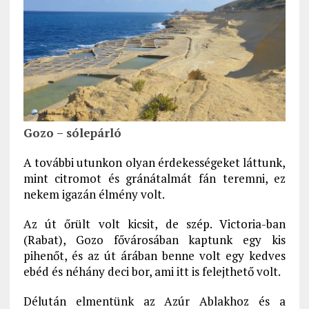
Gozo – sólepárló
A további utunkon olyan érdekességeket láttunk,
mint citromot és gránátalmát fán teremni, ez
nekem igazán élmény volt.
Az út őrült volt kicsit, de szép. Victoria-ban
(Rabat), Gozo fővárosában kaptunk egy kis
pihenőt, és az út árában benne volt egy kedves
ebéd és néhány deci bor, ami itt is felejthető volt.
Délután elmentünk az Azúr Ablakhoz és a