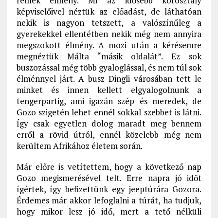
remek élmény. Mi az idősebb korosztály
képviselőivel néztük az előadást, de láthatóan
nekik is nagyon tetszett, a valószínűleg a
gyerekekkel ellentétben nekik még nem annyira
megszokott élmény. A mozi után a kérésemre
megnéztük Málta “másik oldalát”. Ez sok
buszozással még több gyaloglással, és nem túl sok
élménnyel járt. A busz Dingli városában tett le
minket és innen kellett elgyalogolnunk a
tengerpartig, ami igazán szép és meredek, de
Gozo szigetén lehet ennél sokkal szebbet is látni.
Így csak egyetlen dolog maradt meg bennem
erről a rövid útról, ennél közelebb még nem
kerültem Afrikához életem során.
Már előre is vetítettem, hogy a következő nap
Gozo megismerésével telt. Erre napra jó időt
ígértek, így befizettünk egy jeeptúrára Gozora.
Érdemes már akkor lefoglalni a túrát, ha tudjuk,
hogy mikor lesz jó idő, mert a tető nélküli