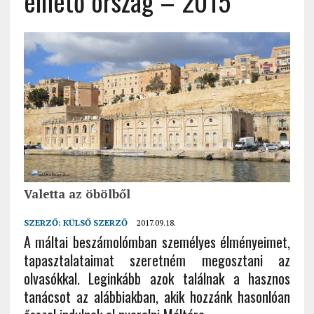
élhető ország – 2015
Valetta az öbölből
SZERZŐ:
KÜLSŐ SZERZŐ
2017.09.18.
A máltai beszámolómban személyes élményeimet,
tapasztalataimat szeretném megosztani az
olvasókkal. Leginkább azok találnak a hasznos
tanácsot az alábbiakban, akik hozzánk hasonlóan