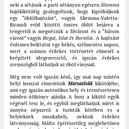
neki a sétának a parti sétányon egészen
Sliemma
hajókikötőéig gyalogoltunk, hogy kipróbáljunk
egy “öblölhajózást”, vagyis Sliemma-Valetta-
Ricasoli erőd közötti összes öblöt bejárva a
tengerről is megnézzük a fővárost és a “három
várost” vagyis
Birgut, Islat és Bormlat.
A hajózást
érdemes beiktatni egy békés, szélmentes napon,
mert a számos érdekes történetet elmesél a
beépített idegenvezető, és igazán érdekes
szemszögből láthatjuk az öböl városait.
Még nem volt igazán késő, így mai nap szintén
helyi busszal elmentünk
Marsaxlokk
kikötőjébe,
ami egy igazán autentikus hely és természetesen
minden útikönyv ajánlja. A busz a kikötő egyik
végénél tesz le, és egyből megláthatjuk miért is
annyira népszerű a turisták körében ez a
helyieknek munkahely, nekünk érdekes
látványosság. Málta építészetileg meglehetősen