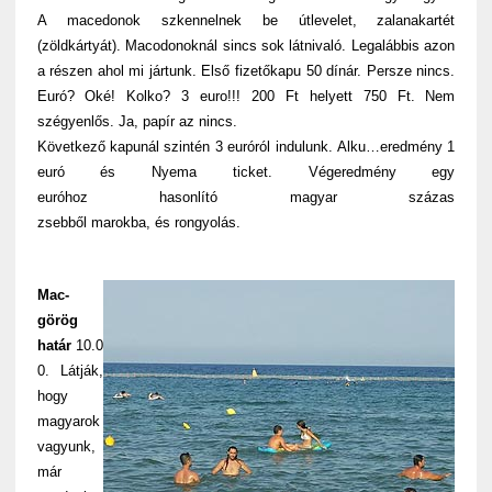
A macedonok szkennelnek be útlevelet, zalanakartét
(zöldkártyát). Macodonoknál sincs sok látnivaló. Legalábbis azon
a részen ahol mi jártunk. Első fizetőkapu 50 dínár. Persze nincs.
Euró? Oké! Kolko? 3 euro!!! 200 Ft helyett 750 Ft. Nem
szégyenlős. Ja, papír az nincs.
Következő kapunál szintén 3 euróról indulunk. Alku…eredmény 1
euró és Nyema ticket. Végeredmény egy
euróhoz hasonlító magyar százas
zsebből marokba, és rongyolás.
Mac-
görög
határ
10.0
0. Látják,
hogy
magyarok
vagyunk,
már