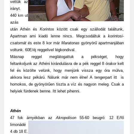
vettük az
irányt.
440 km ut
azás
után Athén és
Korintos
között csak egy szállodát találtunk,
Apartman ami kiadó lenne nincs. Megcsodáltuk a
korintosi-
csatornát
és este 8 kor már
Maratonas
gyönyörű apartmanjában
voltunk. 60E/éj reggelivel légkondival.
Másnap reggel meglátogattuk a pékséget, hogy
feltankoljunk az Athéni kirándulásra de a pék reggel 8 órakor kelt
fel és közölte velünk, hogy menjünk vissza egy óra múlva,
akkora lesz pékárú. Nálunk már nem élne! A tengerpart itt is
homokos, de gyönyörűen tiszta a víz és nagyon meleg. Csak a
helyiek fürdenek benne. Itt lehet pihenni.
Athén
47 fok árnyékban az
Akropolison
55-
60 beugró: 12 E/fő
limonádé
4 db 18 E.