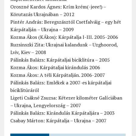
Oroszné Kardos Ágnes: Krím krém(-jeee!) –
Körutazás Ukrajnában – 2012
Pintér András: Beregszásztól Csetfalváig – egy hét
Kárpátalján – Ukrajna – 2009
Kozma Ákos (KÁkos): Kárpátalja I-III. 2005-2006
Ruzsinszki Zita: Ukrajnai kalandunk – Uzghoorod,
Lviv, Kiev – 2008
Pálinkás Balázs: Kárpátaljai biciklitúra – 2005
Kozma Ákos: Kárpátaljai kirándulás 2006
Kozma Ákos: A téli Kárpátalján. 2006-2007
Pálinkás Balázs: Emlékek a 2007-es kárpátaljai
biciklitúráról
Ligeti Csákné Zsuzsa: Kétezer kilométer Galíciában
– Ukrajna, Lengyelország – 2007
Pálinkás Balázs: Kirándulás Kárpátaljára – 2003
Csabay Márton: Kárpátalja – Ukrajna – 2007