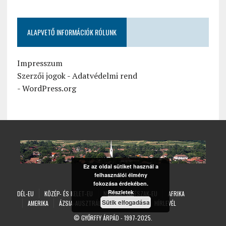
ALAPVETŐ INFORMÁCIÓK RÓLUNK
Impresszum
Szerzői jogok
-
Adatvédelmi rend
-
WordPress.org
Ez az oldal sütiket használ a
felhasználói élmény
fokozása érdekében.
Részletek
DÉL-EU
KÖZÉP- ÉS KELET-EU
NYUGAT- ÉS ÉSZAK-EU
AFRIKA
Sütik elfogadása
AMERIKA
ÁZSIA-AUSZTRÁLIA
ÁLTALÁNOS
HÍRLEVÉL
©
GYŐRFFY ÁRPÁD
- 1997-2025.