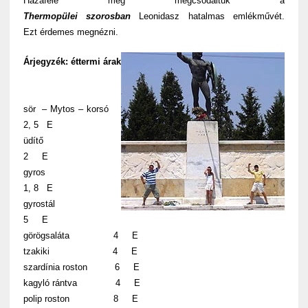
Hazafelé még megcsodáltuk a
Thermopülei szorosban
Leonidasz hatalmas emlékművét.
Ezt érdemes megnézni.
Árjegyzék: éttermi árak
sör – Mytos – korsó
2, 5 E
üdítő
2 E
gyros
1, 8 E
gyrostál
5 E
görögsaláta 4 E
tzakiki 4 E
szardínia roston 6 E
kagyló rántva 4 E
polip roston 8 E