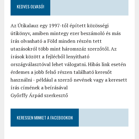
KEDVES OLVASÓ!
Az Útikalauz egy 1997-től épített közösségi
útikönyv, amiben mintegy ezer beszámoló és más
írás olvasható a Föld minden részén tett
utazásokról több mint háromszáz szerzőtől. Az
írások között a fejlécből lenyitható
országválasztóval lehet válogatni. Hibás link esetén
érdemes a jobb felső részen található keresőt
használni - például a szerző nevének vagy a keresett
írás címének a beírásával
Győrffy Árpád szerkesztő
KERESSEN MINKET A FACEBOOKON