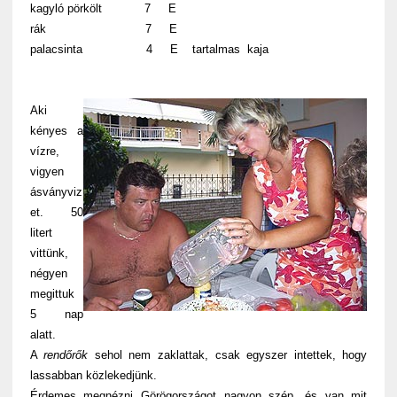
kagyló pörkölt 7 E
rák 7 E
palacsinta 4 E tartalmas kaja
Aki
kényes a
vízre,
vigyen
ásványviz
et. 50
litert
vittünk,
négyen
megittuk
5 nap
alatt.
A
rendőrők
sehol nem zaklattak, csak egyszer intettek, hogy
lassabban közlekedjünk.
Érdemes megnézni Görögországot nagyon szép, és van mit