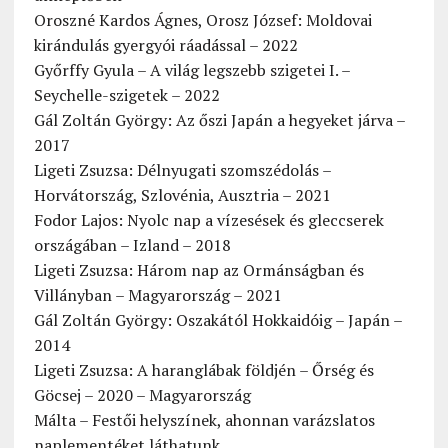
Oroszné Kardos Ágnes, Orosz József: Moldovai
kirándulás gyergyói ráadással – 2022
Győrffy Gyula – A világ legszebb szigetei I. –
Seychelle-szigetek – 2022
Gál Zoltán György: Az őszi Japán a hegyeket járva –
2017
Ligeti Zsuzsa: Délnyugati szomszédolás –
Horvátország, Szlovénia, Ausztria – 2021
Fodor Lajos: Nyolc nap a vízesések és gleccserek
országában – Izland – 2018
Ligeti Zsuzsa: Három nap az Ormánságban és
Villányban – Magyarország – 2021
Gál Zoltán György: Oszakától Hokkaidóig – Japán –
2014
Ligeti Zsuzsa: A haranglábak földjén – Őrség és
Göcsej – 2020 – Magyarország
Málta – Festői helyszínek, ahonnan varázslatos
naplementéket láthatunk