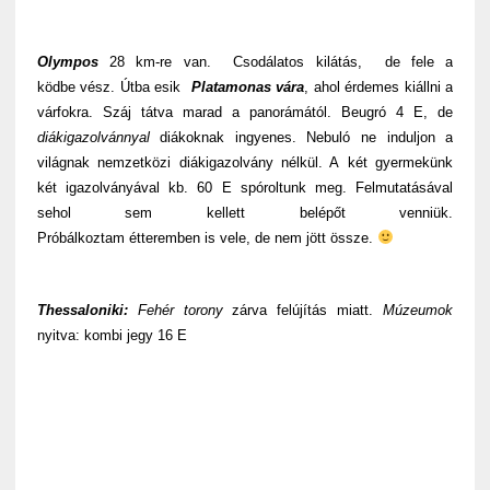
Olympos
28 km-re van. Csodálatos kilátás, de fele a
ködbe vész. Útba esik
Platamonas vára
, ahol érdemes kiállni a
várfokra. Száj tátva marad a panorámától. Beugró 4 E, de
diákigazolvánnyal
diákoknak ingyenes. Nebuló ne induljon a
világnak nemzetközi diákigazolvány nélkül. A két gyermekünk
két igazolványával kb. 60 E spóroltunk meg. Felmutatásával
sehol sem kellett belépőt venniük.
Próbálkoztam étteremben is vele, de nem jött össze.
Thessaloniki:
Fehér torony
zárva felújítás miatt.
Múzeumok
nyitva: kombi jegy 16 E