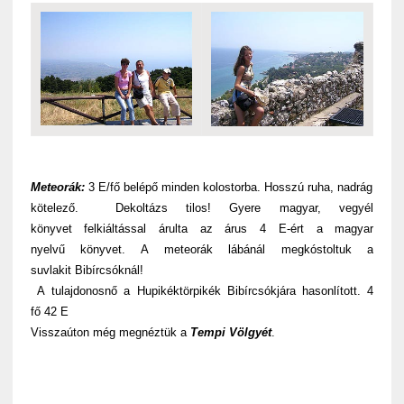
Meteorák:
3 E/fő belépő minden kolostorba. Hosszú ruha, nadrág
kötelező. Dekoltázs tilos! Gyere magyar, vegyél
könyvet felkiáltással árulta az árus 4 E-ért a magyar
nyelvű könyvet. A meteorák lábánál megkóstoltuk a
suvlakit Bibírcsóknál!
A tulajdonosnő a Hupikéktörpikék Bibírcsókjára hasonlított. 4
fő 42 E
Visszaúton még megnéztük a
Tempi Völgyét
.