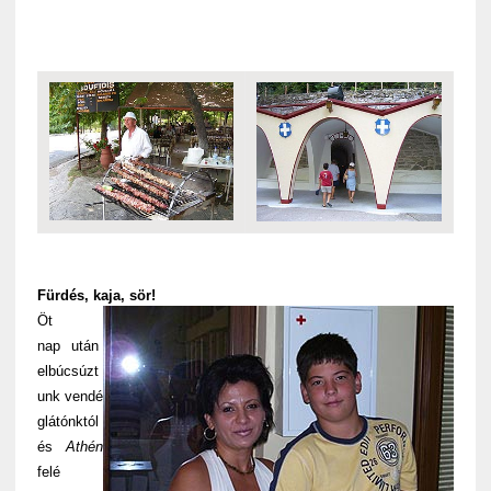
Fürdés, kaja, sör!
Öt
nap után
elbúcsúzt
unk vendé
glátónktól
és
Athén
felé