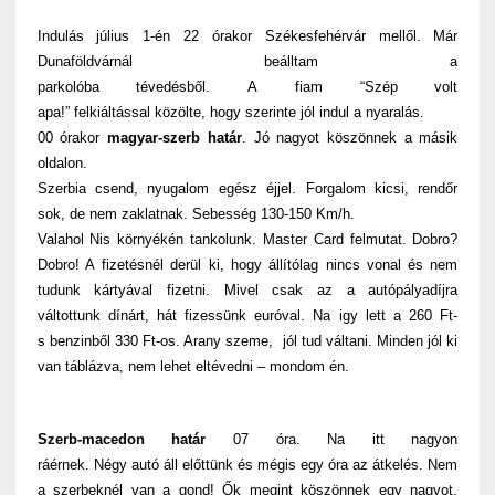
Indulás július 1-én 22 órakor Székesfehérvár mellől. Már
Dunaföldvárnál beálltam a
parkolóba tévedésből. A fiam “Szép volt
apa!” felkiáltással közölte, hogy szerinte jól indul a nyaralás.
00 órakor
magyar-szerb határ
. Jó nagyot köszönnek a másik
oldalon.
Szerbia csend, nyugalom egész éjjel. Forgalom kicsi, rendőr
sok, de nem zaklatnak. Sebesség 130-150 Km/h.
Valahol Nis környékén tankolunk. Master Card felmutat. Dobro?
Dobro! A fizetésnél derül ki, hogy állítólag nincs vonal és nem
tudunk kártyával fizetni. Mivel csak az a autópályadíjra
váltottunk dínárt, hát fizessünk euróval. Na igy lett a 260 Ft-
s benzinből 330 Ft-os. Arany szeme, jól tud váltani. Minden jól ki
van táblázva, nem lehet eltévedni – mondom én.
Szerb-macedon határ
07 óra. Na itt nagyon
ráérnek. Négy autó áll előttünk és mégis egy óra az átkelés. Nem
a szerbeknél van a gond! Ők megint köszönnek egy nagyot.