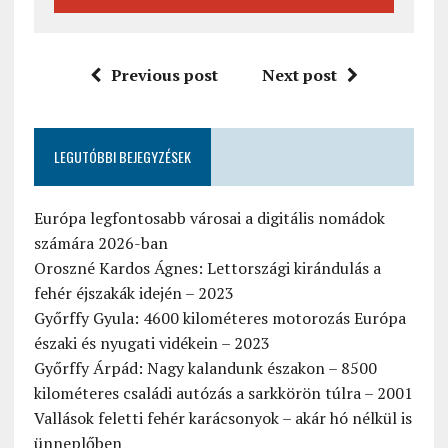
Previous post
Next post
LEGUTÓBBI BEJEGYZÉSEK
Európa legfontosabb városai a digitális nomádok
számára 2026-ban
Oroszné Kardos Ágnes: Lettországi kirándulás a
fehér éjszakák idején – 2023
Győrffy Gyula: 4600 kilométeres motorozás Európa
északi és nyugati vidékein – 2023
Győrffy Árpád: Nagy kalandunk északon – 8500
kilométeres családi autózás a sarkkörön túlra – 2001
Vallások feletti fehér karácsonyok – akár hó nélkül is
ünneplőben