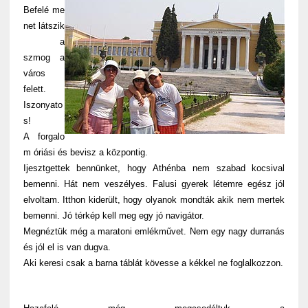
Befelé me
net látszik
a
szmog a
város
felett.
Iszonyato
s!
A forgalo
m óriási és bevisz a központig.
Ijesztgettek bennünket, hogy Athénba nem szabad kocsival
bemenni. Hát nem veszélyes. Falusi gyerek létemre egész jól
elvoltam. Itthon kiderült, hogy olyanok mondták akik nem mertek
bemenni. Jó térkép kell meg egy jó navigátor.
Megnéztük még a maratoni emlékművet. Nem egy nagy durranás
és jól el is van dugva.
Aki keresi csak a barna táblát kövesse a kékkel ne foglalkozzon.