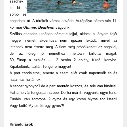
szednek
is ki a
sorból és
engednek át. A törökök várnak tovább. Autópálya három sáv 11-
kor már
Olimpic Beach-en
vagyunk.
Szállás csendes utcában német tulajjal, akinek a lányom fejér
megyei német akcentusa nem igazán feküdt, mivel az
istennek nem értette meg. A fiam még próbálkozott az angollal,
de az öreg jó némethez méltóan tartotta magát.
50 E/nap a szállás – 2 szoba 2 erkély, fürdő, konyha.
Kipakoltunk, aztán Tengerre magyar!
A part csodálatos, amerre a szem ellát csak napernyők és és
hatalmas hullámok.
A tenger gyönyörű de a part mentén koszos, és tele van hínárral.
Hát a horvát tengerpart szebb. De ha már itt vagyunk, egye fene.
Fürdés után sörpróba. 2 gyros és egy korsó Mytos sör. Isteni!
Vagy kettő Mytos és egy gyros?!
Kirándulások