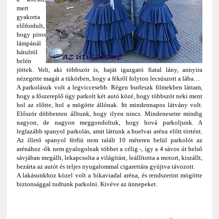
mert
gyakorta
előfordult,
hogy piros
lámpánál
hátulról
belén
jöttek. Volt, aki többször is, haját igazgató fiatal lány, annyira
nézegette magát a tükörben, hogy a fékről folyton lecsúszott a lába…
A parkolásuk volt a legviccesebb. Régen burleszk filmekben láttam,
hogy a főszereplő úgy parkolt két autó közé, hogy többször neki ment
hol az előtte, hol a mögötte állónak. Itt mindennapos látvány volt.
Először döbbenten álltunk, hogy ilyen nincs. Mindenesetre mindig
nagyon, de nagyon meggondoltuk, hogy hová parkoljunk. A
leglazább spanyol parkolás, amit láttunk a huelvai aréna előtt történt.
Az illető spanyol férfiú nem talált 10 méteren belül parkolót az
arénához -ők nem gyalogolnak többet a célig -, így a 4 sávos út belső
sávjában megállt, lekapcsolta a világítást, leállította a motort, kiszállt,
bezárta az autót és teljes nyugalommal cigarettára gyújtva távozott.
A lakásunkhoz közel volt a bikaviadal aréna, és rendszerint mögötte
biztonsággal tudtunk parkolni. Kivéve az ünnepeket.