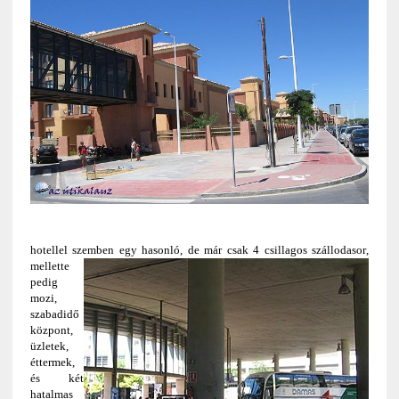
hotellel szemben egy hasonló, de már csak 4 csillagos szállodasor
,
mellette
pedig
mozi,
szabadidő
központ,
üzletek,
éttermek,
és két
hatalmas