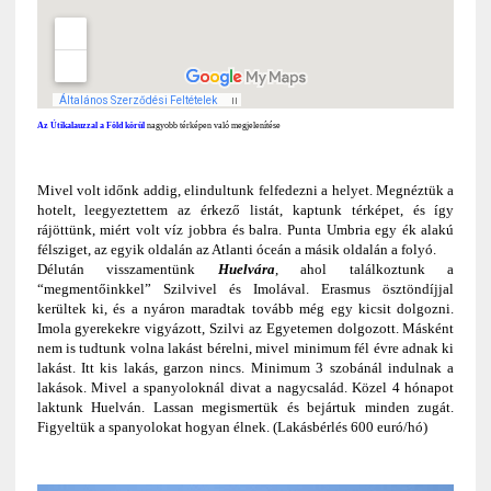
Az Útikalauzzal a Föld körül
nagyobb térképen való megjelenítése
Mivel volt időnk addig, elindultunk felfedezni a helyet. Megnéztük a
hotelt, leegyeztettem az érkező listát, kaptunk térképet, és így
rájöttünk, miért volt víz jobbra és balra. Punta Umbria egy ék alakú
félsziget, az egyik oldalán az Atlanti óceán a másik oldalán a folyó.
Délután visszamentünk
Huelvára
, ahol találkoztunk a
“megmentőinkkel” Szilvivel és Imolával. Erasmus ösztöndíjjal
kerültek ki, és a nyáron maradtak tovább még egy kicsit dolgozni.
Imola gyerekekre vigyázott, Szilvi az Egyetemen dolgozott. Másként
nem is tudtunk volna lakást bérelni, mivel minimum fél évre adnak ki
lakást. Itt kis lakás, garzon nincs. Minimum 3 szobánál indulnak a
lakások. Mivel a spanyoloknál divat a nagycsalád. Közel 4 hónapot
laktunk Huelván. Lassan megismertük és bejártuk minden zugát.
Figyeltük a spanyolokat hogyan élnek. (Lakásbérlés 600 euró/hó)