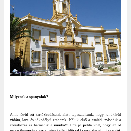
Milyenek a spanyolok?
Amit rövid ott tartózkodásunk alatt tapasztaltunk, hogy rendkívül
vidám, laza és jókedélyű emberek. Náluk első a család, második a
szórakozás és harmadik a munka!!! Erre jó példa volt, hogy az öt
napos ünnepség sorozat után kellett időszaki szervízbe vinni az autót,