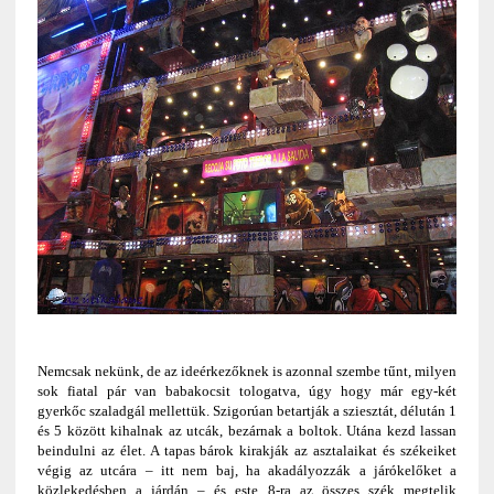
Nemcsak nekünk, de az ideérkezőknek is azonnal szembe tűnt, milyen
sok fiatal pár van babakocsit tologatva, úgy hogy már egy-két
gyerkőc szaladgál mellettük. Szigorúan betartják a sziesztát, délután 1
és 5 között kihalnak az utcák, bezárnak a boltok. Utána kezd lassan
beindulni az élet. A tapas bárok kirakják az asztalaikat és székeiket
végig az utcára – itt nem baj, ha akadályozzák a járókelőket a
közlekedésben a járdán – és este 8-ra az összes szék megtelik