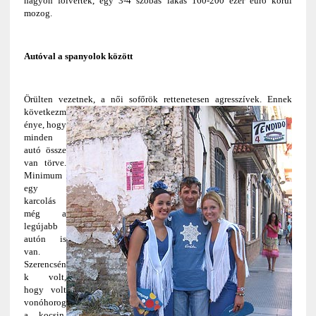
nagyon fölverték, egy 3-4 szobás lakás 160-200 ezer euró körül
mozog.
Autóval a spanyolok között
Örülten vezetnek, a női sofőrök rettenetesen agresszívek
. Ennek
következm
énye, hogy
minden
autó össze
van törve.
Minimum
egy
karcolás
még a
legújabb
autón is
van.
Szerencsén
k volt,
hogy volt
vonóhorog
a kocsin,