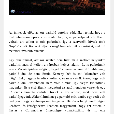
Az ünnepek előtt az ott parkoló autókra cédulákat tettek, hogy a
Columbinas ünnepség sorozat alatt kérjük, ne parkoljanak ide. Persze
voltak, aki akkor is oda parkoltak. Így a szervezők hívtak több
“lopós” autót. Kapaszkodjatok meg! Nem elvitték az autókat, csak 50
méterrel távolabb húzták!
Egy alkalommal, amikor szintén nem tudtunk a szokott helyünkre
parkolni, máshol kellett a városban helyet találni. Le is parkoltunk
este a Vízmű épülete mögött, figyeltük van-e valami tiltó tábla vagy
parkoló óra, de nem láttuk. Kemény hét és sok kilométer volt
mögöttünk, nagyon fáradtak voltunk, és nem vettük észre, hogy volt
parkoló óra. Szombaton nem volt túránk, így végre kialudtunk
magunkat. Este elsétáltunk megnézni az autót rendben van-e, és egy
92 eurós büntető cédulát tűztek a szélvédőre, mert nem volt
parkolójegyünk. Akkor láttuk meg a parkoló órát, amibe egy cetli volt
bedugva, hogy az ünnepeken ingyenes. Hétfőn a helyi rendőrségen
kezdtem, és kétségbeesve kezdtem magyarázni, hogy azt hittem, a
fiestas a Columbinas ünnepségre vonatkozik… és … erre