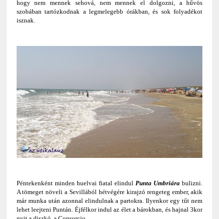
hogy nem mennek sehová, nem mennek el dolgozni, a hűvös
szobában tartózkodnak a legmelegebb órákban, és sok folyadékot
isznak.
Péntekenként minden huelvai fiatal elindul
Punta Umbriára
bulizni.
A tömeget növeli a Sevillából hétvégére kirajzó rengeteg ember, akik
már munka után azonnal elindulnak a partokra. Ilyenkor egy tűt nem
lehet leejteni Puntán. Éjfélkor indul az élet a bárokban, és hajnal 3kor
nyit a diszkó, a Consorcio.