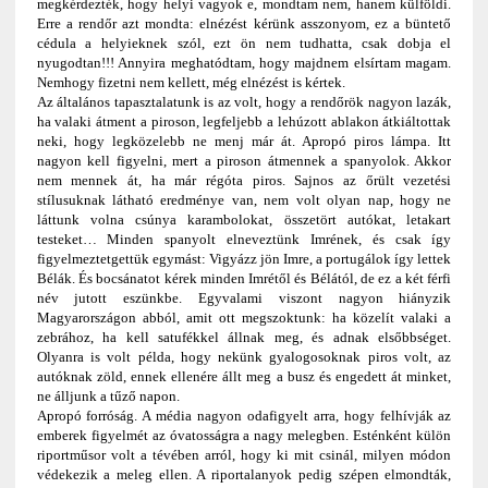
megkérdezték, hogy helyi vagyok e, mondtam nem, hanem külföldi.
Erre a rendőr azt mondta: elnézést kérünk asszonyom, ez a büntető
cédula a helyieknek szól, ezt ön nem tudhatta, csak dobja el
nyugodtan!!! Annyira meghatódtam, hogy majdnem elsírtam magam.
Nemhogy fizetni nem kellett, még elnézést is kértek.
Az általános tapasztalatunk is az volt, hogy a rendőrök nagyon lazák,
ha valaki átment a piroson, legfeljebb a lehúzott ablakon átkiáltottak
neki, hogy legközelebb ne menj már át. Apropó piros lámpa. Itt
nagyon kell figyelni, mert a piroson átmennek a spanyolok. Akkor
nem mennek át, ha már régóta piros. Sajnos az őrült vezetési
stílusuknak látható eredménye van, nem volt olyan nap, hogy ne
láttunk volna csúnya karambolokat, összetört autókat, letakart
testeket… Minden spanyolt elneveztünk Imrének, és csak így
figyelmeztetgettük egymást: Vigyázz jön Imre, a portugálok így lettek
Bélák. És bocsánatot kérek minden Imrétől és Bélától, de ez a két férfi
név jutott eszünkbe. Egyvalami viszont nagyon hiányzik
Magyarországon abból, amit ott megszoktunk: ha közelít valaki a
zebrához, ha kell satufékkel állnak meg, és adnak elsőbbséget.
Olyanra is volt példa, hogy nekünk gyalogosoknak piros volt, az
autóknak zöld, ennek ellenére állt meg a busz és engedett át minket,
ne álljunk a tűző napon.
Apropó forróság. A média nagyon odafigyelt arra, hogy felhívják az
emberek figyelmét az óvatosságra a nagy melegben. Esténként külön
riportműsor volt a tévében arról, hogy ki mit csinál, milyen módon
védekezik a meleg ellen. A riportalanyok pedig szépen elmondták,