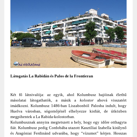
Látogatás La Rabidán és Palos de la Frontieran
Két fő látnivalója: az egyik, ahol Kolumbusz hajóinak élethű
másolatai látogathatók, a másik a
kolostor
ahová visszatért
imádkozni. Kolumbusz 1486-ban Liszabonból Palosba indult, hogy
Huelva városban, sógornőjénél elhelyezze kisfiát, de útközben
megpihentek a La Rabida-kolostorban.
Kolumbusznak annyira megtetszett a hely, hogy egy időre otthagyta
fiát. Kolumbusz pedig Cordobába utazott Kasztíliai Izabella királynő
és Aragóniai Ferdinánd udvarába, hogy “vízumot” kérjen. Hosszas