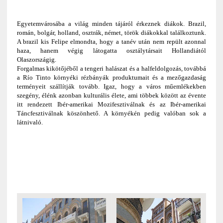
Egyetemvárosába a világ minden tájáról érkeznek diákok. Brazil,
román, bolgár, holland, osztrák, német, török diákokkal találkoztunk.
A brazil kis Felipe elmondta, hogy a tanév után nem repült azonnal
haza, hanem végig látogatta osztálytársait Hollandiától
Olaszországig.
Forgalmas kikötőjéből a tengeri halászat és a halfeldolgozás, továbbá
a Río Tinto környéki rézbányák produktumait és a mezőgazdaság
terményeit szállítják tovább. Igaz, hogy a város műemlékekben
szegény, élénk azonban kulturális élete, ami többek között az évente
itt rendezett Ibér-amerikai Mozifesztiválnak és az Ibér-amerikai
Táncfesztiválnak köszönhető. A környékén pedig valóban sok a
látnivaló.