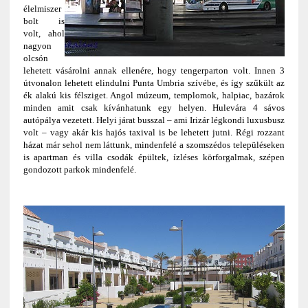
élelmiszer
bolt is
volt, ahol
nagyon
olcsón
lehetett vásárolni annak ellenére, hogy tengerparton volt. Innen 3
útvonalon lehetett elindulni Punta Umbria szívébe, és így szűkült az
ék alakú kis félsziget. Angol múzeum, templomok, halpiac, bazárok
minden amit csak kívánhatunk egy helyen. Hulevára 4 sávos
autópálya vezetett. Helyi járat busszal – ami Irizár légkondi luxusbusz
volt – vagy akár kis hajós taxival is be lehetett jutni. Régi rozzant
házat már sehol nem láttunk, mindenfelé a szomszédos településeken
is apartman és villa csodák épültek, ízléses körforgalmak, szépen
gondozott parkok mindenfelé.