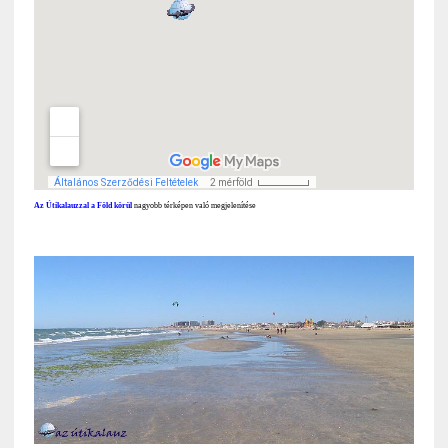
Az Útikalauzzal a Föld körül
nagyobb térképen való megjelenítése