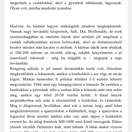
megtelnek a családokkal, ahol a gyerekek labdáznak, fagyiznak.
Olyan volt, mintha mindenki nyaralna.
Huelván, ha bármire legyen szükségünk mindent megkaphatunk.
Vannak nagy bevásárló központok, Aldi, Dia, McDonalds, de ezek
szomszédságában az emeletes házak alsó szintjén jól megélnek a
családi vállalkozásban nyitott boltocskák, ahol az élelmiszerektől
kezdve minden más kacatot is árulnak. A házban lakók nem sétálnak
el 100-200 méterre az olcsóbb aldi-ig, inkább kényelmesen a jó
ismerősnél rokonnál – még ha drágább is – megejtik a napi
bevásárlást.
Rengeteg nálunk is jól ismert divatmárkás butik volt. Júliusban
megkezdődtek a leárazások, amikor a butikokból a sor vége az utcán
lógott. Márkás farmereket 9, pólókat felsőket 1-3 euróért lehetett
megvásárolni. Több mint egy hónapig tartott a leárazás. De ezekben a
butikokban a pénztárak előtt a sorban állás a leárazás után sem szűnt
meg, amikor egy felső 20-50 euróba került. A fiatal lányok
szeptemberben suli után is elözönlötték a butikokat, és vásároltak.
Meg is állapítottuk Sevillában, ahol sok a turista, hogy attól lehet
megkülönböztetni a spanyolokat a külfölditől, hogy a spanyolon a
legutolsó divat szerinti márkás ruha van, amit éppen a kirakatból
vetetett be. Az átlag fizetések 800-1000 euró körül mozognak. Ehhez
jönnek olcsóbb élelmiszer árak, mint nálunk. A lakás árakat viszont