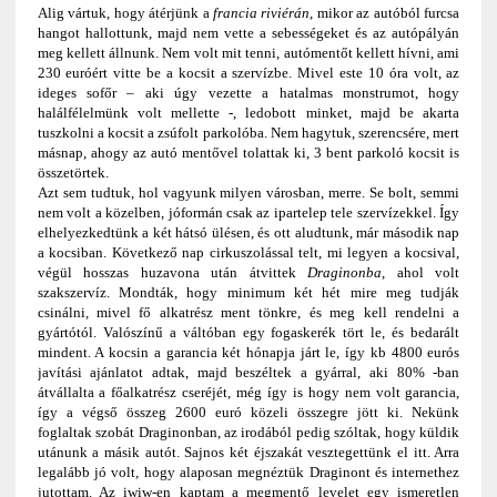
Alig vártuk, hogy átérjünk a
francia riviérán
, mikor az autóból furcsa
hangot hallottunk, majd nem vette a sebességeket és az autópályán
meg kellett állnunk. Nem volt mit tenni, autómentőt kellett hívni, ami
230 euróért vitte be a kocsit a szervízbe. Mivel este 10 óra volt, az
ideges sofőr – aki úgy vezette a hatalmas monstrumot, hogy
halálfélelmünk volt mellette -, ledobott minket, majd be akarta
tuszkolni a kocsit a zsúfolt parkolóba. Nem hagytuk, szerencsére, mert
másnap, ahogy az autó mentővel tolattak ki, 3 bent parkoló kocsit is
összetörtek.
Azt sem tudtuk, hol vagyunk milyen városban, merre. Se bolt, semmi
nem volt a közelben, jóformán csak az ipartelep tele szervízekkel. Így
elhelyezkedtünk a két hátsó ülésen, és ott aludtunk, már második nap
a kocsiban. Következő nap cirkuszolással telt, mi legyen a kocsival,
végül hosszas huzavona után átvittek
Draginonba
, ahol volt
szakszervíz. Mondták, hogy minimum két hét mire meg tudják
csinálni, mivel fő alkatrész ment tönkre, és meg kell rendelni a
gyártótól. Valószínű a váltóban egy fogaskerék tört le, és bedarált
mindent. A kocsin a garancia két hónapja járt le, így kb 4800 eurós
javítási ajánlatot adtak, majd beszéltek a gyárral, aki 80% -ban
átvállalta a főalkatrész cseréjét, még így is hogy nem volt garancia,
így a végső összeg 2600 euró közeli összegre jött ki. Nekünk
foglaltak szobát Draginonban, az irodából pedig szóltak, hogy küldik
utánunk a másik autót. Sajnos két éjszakát vesztegettünk el itt. Arra
legalább jó volt, hogy alaposan megnéztük Draginont és internethez
jutottam. Az iwiw-en kaptam a megmentő levelet egy ismeretlen