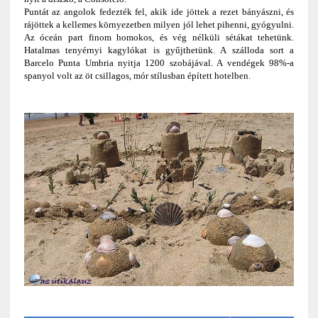
Puntát az angolok fedezték fel, akik ide jöttek a rezet bányászni, és
rájöttek a kellemes környezetben milyen jól lehet pihenni, gyógyulni.
Az óceán part finom homokos, és vég nélküli sétákat tehetünk.
Hatalmas tenyérnyi kagylókat is gyűjthetünk. A szálloda sort a
Barcelo Punta Umbria nyitja 1200 szobájával. A vendégek 98%-a
spanyol volt az öt csillagos, mór stílusban épített hotelben.