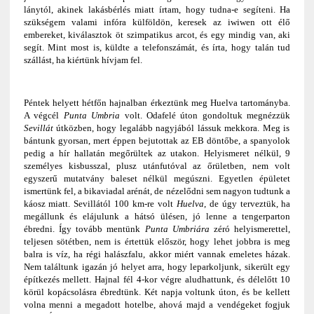
lánytól, akinek lakásbérlés miatt írtam, hogy tudna-e segíteni. Ha
szükségem valami infóra külföldön, keresek az iwiwen ott élő
embereket, kiválasztok öt szimpatikus arcot, és egy mindig van, aki
segít. Mint most is, küldte a telefonszámát, és írta, hogy talán tud
szállást, ha kiértünk hívjam fel.
Péntek helyett hétfőn hajnalban érkeztünk meg Huelva tartományba.
A végcél
Punta Umbria
volt. Odafelé úton gondoltuk megnézzük
Sevillát
útközben, hogy legalább nagyjából lássuk mekkora. Meg is
bántunk gyorsan, mert éppen bejutottak az EB döntőbe, a spanyolok
pedig a hír hallatán megőrültek az utakon. Helyismeret nélkül, 9
személyes kisbusszal, plusz utánfutóval az őrületben, nem volt
egyszerű mutatvány baleset nélkül megúszni. Egyetlen épületet
ismertünk fel, a bikaviadal arénát, de nézelődni sem nagyon tudtunk a
káosz miatt. Sevillától 100 km-re volt
Huelva
, de úgy terveztük, ha
megállunk és elájulunk a hátsó ülésen, jó lenne a tengerparton
ébredni. Így tovább mentünk
Punta Umbriára
zéró helyismerettel,
teljesen sötétben, nem is értettük először, hogy lehet jobbra is meg
balra is víz, ha régi halászfalu, akkor miért vannak emeletes házak.
Nem találtunk igazán jó helyet arra, hogy leparkoljunk, sikerült egy
építkezés mellett. Hajnal fél 4-kor végre aludhattunk, és délelőtt 10
körül kopácsolásra ébredtünk. Két napja voltunk úton, és be kellett
volna menni a megadott hotelbe, ahová majd a vendégeket fogjuk