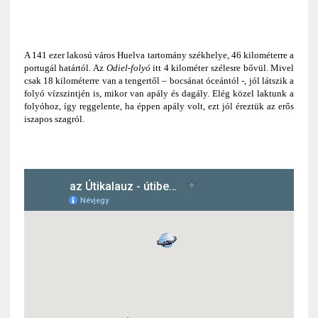
A 141 ezer lakosú város Huelva tartomány székhelye, 46 kilométerre a
portugál határtól. Az
Odiel-folyó
itt 4 kilométer szélesre bővül. Mivel
csak 18 kilométerre van a tengertől – bocsánat óceántól -, jól látszik a
folyó vízszintjén is, mikor van apály és dagály. Elég közel laktunk a
folyóhoz, így reggelente, ha éppen apály volt, ezt jól éreztük az erős
iszapos szagról.