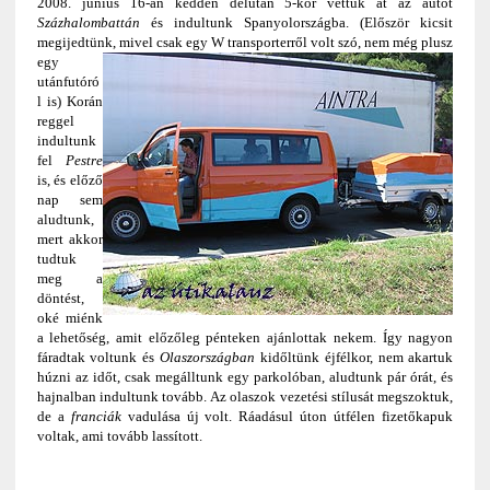
2008. június 16-án kedden délután 5-kor vettük át az autót
Százhalombattán
és indultunk Spanyolországba. (Először kicsit
megijedtünk, mivel csak egy W transporterről volt szó
, nem még plusz
egy
utánfutóró
l is) Korán
reggel
indultunk
fel
Pestre
is, és előző
nap sem
aludtunk,
mert akkor
tudtuk
meg a
döntést,
oké miénk
a lehetőség, amit előzőleg pénteken ajánlottak nekem. Így nagyon
fáradtak voltunk és
Olaszországban
kidőltünk éjfélkor, nem akartuk
húzni az időt, csak megálltunk egy parkolóban, aludtunk pár órát, és
hajnalban indultunk tovább. Az olaszok vezetési stílusát megszoktuk,
de a
franciák
vadulása új volt. Ráadásul úton útfélen fizetőkapuk
voltak, ami tovább lassított.