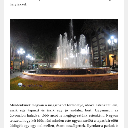
helyiekkel.
Mindenkinek megvan a megszokott törzshelye, ahová esténként leül,
eszik egy tapaszt és iszik egy jó andalúz bort. Ugyanazon az
útvonalon haladva, több arcot is megjegyeztünk esténként. Nagyon
tetszett, hogy két idős néni minden este ugyan azelőtt a tapas bár előtt
üldögélt egy-egy ital mellett, és ott beszélgettek. Ilyenkor a parkok is