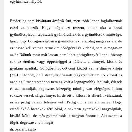
egyházi személytől.
Eredetileg nem kívántam
árakról
írni, mert több lapon foglalkoznak
ezzel az utazók. Hogy mégis ezt teszem, annak oka a hazai
gyümölcspiacon tapasztalt gyümölcsárak és a gyümölcsök minősége.
Igaz, hogy Görögországban a gyümölcsnek látszólag magas az ára, de
ezt össze kell vetni a termék minőségével és kiderül, nem is magas az
az ár. Nálunk most már lassan nem lehet görögdinnyét kapni, bizony
sok az éretlen, vagy éppenséggel a túlérett, a dinnyék kicsik és
gyakran apadtak. Görögben 30-50 cent között van a dinnye kilója
(75-130 forint), de a dinnyék óriásiak (egyszer vettem 15 kilósat és
azon az útmenti standon nem az volt a legnagyobb), lédúsak, édesek
és azt mondják, augusztus közepéig mindig van elégséges. Itthon
sokszor veszek sárgadinnyét is, de ott 5 kilósat is sikerült választani,
az íze pedig valami felséges volt. Pedig ott is van ám meleg! Hogy
csinálják? A barackok férfi ököl, a nektarin gyerekököl nagyságúak,
kiváló ízűek, de más gyümölcsök is nagyon finomak. Aki szereti a
fügét, degeszre eheti magát!
dr. Szalai László