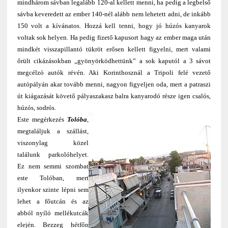
mindhárom sávban legalább 120-al kellett menni, ha pedig a legbelső
sávba keveredett az ember 140-nél alább nem lehetett adni, de inkább
150 volt a kívánatos. Hozzá kell tenni, hogy jó húzós kanyarok
voltak sok helyen. Ha pedig fizető kapusort hagy az ember maga után
mindkét visszapillantó tükröt erősen kellett figyelni, mert valami
őrült cikázásokban „gyönyörködhettünk” a sok kaputól a 3 sávot
megcélzó autók révén. Aki Korinthosznál a Tripoli felé vezető
autópályán akar tovább menni, nagyon figyeljen oda, mert a patraszi
út kiágazását követő pályaszakasz balra kanyarodó része igen csalós,
húzós, sodrós.
Este megérkezés
Tolóba
,
megtaláljuk a szállást,
viszonylag közel
találunk parkolóhelyet.
Ez nem semmi szombat
este Tolóban, mert
ilyenkor szinte lépni sem
lehet a főutcán és az
abból nyíló mellékutcák
elején. Bezzeg hétfőn