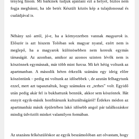
tényleg finom. Mi bárkinek tudjuk ajánlani ezt a helyet, biztos nem
fogja megbánni, ha ide betér. Készült közös kép a tulajdonossal és
családjával is.
Néhány szó arról, jó-e, ha a környezetben vannak
magyarok
is.
Először is azt hiszem Tolóban sok magyar nyaral, ezért nem is
meglepő, ha a magyarok különösebben nem keresik egymás
társaságát. Az azonban, amikor az azonos szinten lévők nem is
köszönnek egymásnak, már több mint furcsa. Mi két hétig voltunk az
apartmanban. A második héten érkezők számára egy ideig előre
köszöntünk – pedig mi voltunk az idősebbek -, de azután felhagytunk
ezzel, mert azt tapasztaltuk, hogy számukra ez „terhes” volt. Egyidő
után pedig akár fel is bukhattunk bennük, akkor sem köszöntek. Hát
ennyit egyik-másik honfitársunk kulturáltságáról! Érdekes módon az
apartmanház másik épületében lakó idősebb angol pár találkozáskor
mindig üdvözölt minket valamilyen formában.
Az utazásra felkészüléskor az egyik beszámolóban azt olvastam, hogy