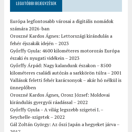
LEGUTÓBBI BEJEGYZÉSEK
Európa legfontosabb városai a digitális nomádok
számára 2026-ban
Oroszné Kardos Ágnes: Lettországi kirándulás a
fehér éjszakák idején – 2023
Győrffy Gyula: 4600 kilométeres motorozás Európa
északi és nyugati vidékein – 2023
Győrffy Árpád: Nagy kalandunk északon – 8500
kilométeres családi autózás a sarkkörön túlra – 2001
Vallások feletti fehér karácsonyok – akár hó nélkül is
ünneplőben
Oroszné Kardos Ágnes, Orosz József: Moldovai
kirándulás gyergyói ráadással – 2022
Győrffy Gyula – A világ legszebb szigetei I. –
Seychelle-szigetek – 2022
Gál Zoltán György: Az őszi Japán a hegyeket járva –
2017