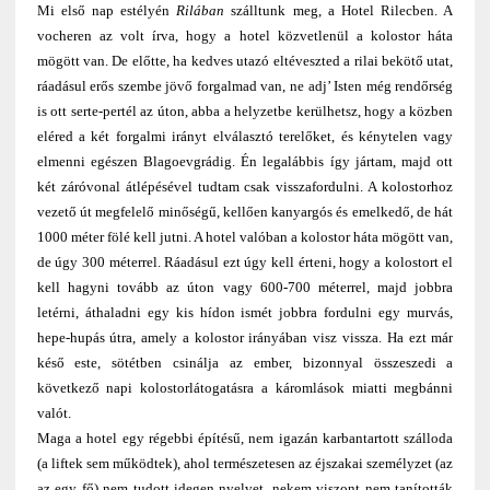
Mi első nap estélyén
Rilában
szálltunk meg, a Hotel Rilecben. A
vocheren az volt írva, hogy a hotel közvetlenül a kolostor háta
mögött van. De előtte, ha kedves utazó eltéveszted a rilai bekötő utat,
ráadásul erős szembe jövő forgalmad van, ne adj’ Isten még rendőrség
is ott serte-pertél az úton, abba a helyzetbe kerülhetsz, hogy a közben
eléred a két forgalmi irányt elválasztó terelőket, és kénytelen vagy
elmenni egészen Blagoevgrádig. Én legalábbis így jártam, majd ott
két záróvonal átlépésével tudtam csak visszafordulni. A kolostorhoz
vezető út megfelelő minőségű, kellően kanyargós és emelkedő, de hát
1000 méter fölé kell jutni. A hotel valóban a kolostor háta mögött van,
de úgy 300 méterrel. Ráadásul ezt úgy kell érteni, hogy a kolostort el
kell hagyni tovább az úton vagy 600-700 méterrel, majd jobbra
letérni, áthaladni egy kis hídon ismét jobbra fordulni egy murvás,
hepe-hupás útra, amely a kolostor irányában visz vissza. Ha ezt már
késő este, sötétben csinálja az ember, bizonnyal összeszedi a
következő napi kolostorlátogatásra a káromlások miatti megbánni
valót.
Maga a hotel egy régebbi építésű, nem igazán karbantartott szálloda
(a liftek sem működtek), ahol természetesen az éjszakai személyzet (az
az egy fő) nem tudott idegen nyelvet, nekem viszont nem tanították