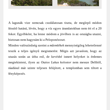
A lagunák vize nemcsak csodálatosan tiszta, de meglepő módon
frissítő hatású, lévén, hogy a víz egyes áramlatokban nem éri el a 20
fokot. Egyébként, ha lenne módom a jövőben is az országba utazni,
biztosan nem hagynám ki a Peloponézoszt.
Minden valószínűség szerint a
műemlékek
mennyiségileg lehetetlenné
teszik a teljes igényű megismerést. Mégis azt javaslom, hogy az
utazás során az útba eső, de kevésbé ismert helyeket is érdemes
megtekinteni, ilyen az
Oszios Lukas kolostor
nem messze Delfitől,
ráadásul már szinte teljesen felújított, a templomban sem tiltott a
fényképezés.