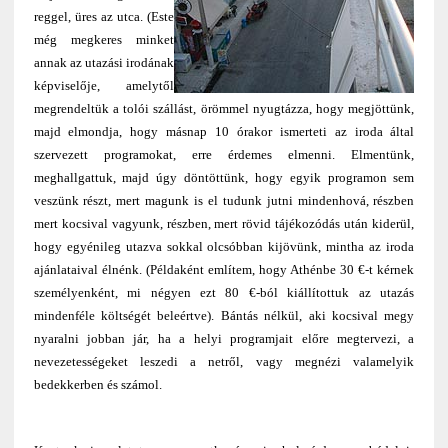
reggel, üres az utca. (Este
még megkeres minket
annak az utazási irodának
képviselője, amelytől
megrendeltük a tolói szállást, örömmel nyugtázza, hogy megjöttünk,
majd elmondja, hogy másnap 10 órakor ismerteti az iroda által
szervezett programokat, erre érdemes elmenni. Elmentünk,
meghallgattuk, majd úgy döntöttünk, hogy egyik programon sem
veszünk részt, mert magunk is el tudunk jutni mindenhová, részben
mert kocsival vagyunk, részben, mert rövid tájékozódás után kiderül,
hogy egyénileg utazva sokkal olcsóbban kijövünk, mintha az iroda
ajánlataival élnénk. (Példaként említem, hogy Athénbe 30 €-t kérnek
személyenként, mi négyen ezt 80 €-ból kiállítottuk az utazás
mindenféle költségét beleértve). Bántás nélkül, aki kocsival megy
nyaralni jobban jár, ha a helyi programjait előre megtervezi, a
nevezetességeket leszedi a netről, vagy megnézi valamelyik
bedekkerben és számol.