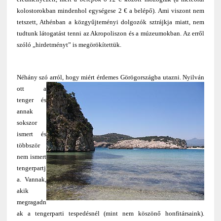
kolostorokban mindenhol egységese 2 € a belépő). Ami viszont nem
tetszett, Athénban a közgyűjteményi dolgozók sztrájkja miatt, nem
tudtunk látogatást tenni az Akropoliszon és a múzeumokban. Az erről
szóló „hirdetményt” is megörökítettük.
Néhány szó arról, hogy miért érdemes Görögországba utazni.
Nyilván
ott a
tenger és
annak
sokszor
ismert és
többször
nem ismert
tengerpartj
a. Vannak,
akik
megragadn
ak a tengerparti tespedésnél (mint nem köszönő honfitársaink).