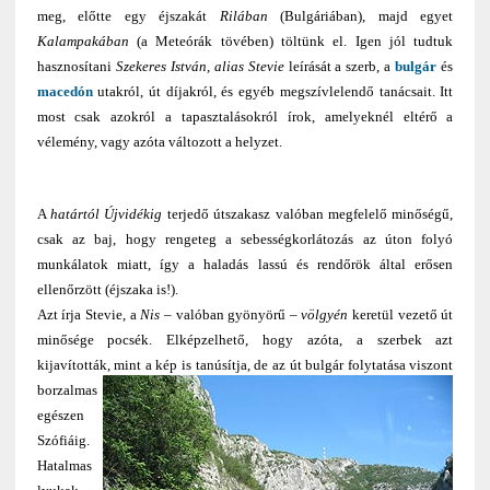
meg, előtte egy éjszakát
Rilában
(Bulgáriában), majd egyet
Kalampakában
(a Meteórák tövében) töltünk el. Igen jól tudtuk
hasznosítani
Szekeres István, alias Stevie
leírását a szerb, a
bulgár
és
macedón
utakról, út díjakról, és egyéb megszívlelendő tanácsait. Itt
most csak azokról a tapasztalásokról írok, amelyeknél eltérő a
vélemény, vagy azóta változott a helyzet.
A
határtól Újvidékig
terjedő útszakasz valóban megfelelő minőségű,
csak az baj, hogy rengeteg a sebességkorlátozás az úton folyó
munkálatok miatt, így a haladás lassú és rendőrök által erősen
ellenőrzött (éjszaka is!).
Azt írja Stevie, a
Nis
– valóban gyönyörű –
völgyén
keretül vezető út
minősége pocsék. Elképzelhető, hogy azóta, a szerbek azt
kijavították, mint a kép is tanúsítja,
de az út bulgár folytatása viszont
borzalmas
egészen
Szófiáig.
Hatalmas