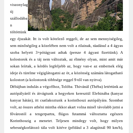
viszonylag
új
szállodába
n
töltöttünk
egy éjszakát. Itt is volt kötelező reggeli, de az sem mennyiségileg,
sem minőségileg a közelében nem volt a rilainak, ráadásul a 4 ágyas
szoba helyett 3+pótágyast adtak (persze 4 ágyast fizettünk). A
kolostorok és a táj nem változtak, az élmény olyan, mint amit már
sokan leírtak, a kérdés legfeljebb az, hogy van-e az embernek elég
ideje és türelme végiglátogatni az öt, a közönség számára látogatható
kolostort (a kolostorok többsége reggel 9-től van nyitva).
Déltájban indulás a végcélhoz, Tolóba. Thivánál (Théba) letértünk az
autópályáról és átvágtunk a hegyeken keresztül Elefsinába (kanyar
kanyar hátán), itt csatlakoztunk a korinthoszi autópályára. Szombat
volt, az összes athéni mintha ekkor akart volna minél távolabb jutni a
fővárostól a tengerpartra, flúgos futammá változtatta egészen
Korinthoszig a menetet. Teljesen mindegy volt, hogy milyen
sebességkorlátozó tála volt kitéve (például a 3 alagútnál 90 km/h),