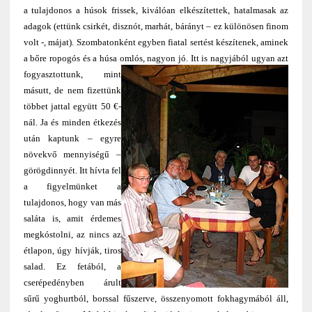
a tulajdonos a húsok frissek, kiválóan elkészítettek, hatalmasak az
adagok (ettünk csirkét, disznót, marhát, bárányt – ez különösen finom
volt -, májat). Szombatonként egyben fiatal sertést készítenek, aminek
a bőre ropogós és a húsa omlós, nagyon jó.
Itt is nagyjából ugyan azt
fogyasztottunk, mint
másutt, de nem fizettünk
többet jattal együtt 50 €-
nál. Ja és minden étkezés
után kaptunk – egyre
növekvő mennyiségű –
görögdinnyét. Itt hívta fel
a figyelmünket a
tulajdonos, hogy van más
saláta is, amit érdemes
megkóstolni, az nincs az
étlapon, úgy hívják, tiros
salad. Ez fetából, a
cserépedényben árult
sűrű yoghurtból, borssal fűszerve, összenyomott fokhagymából áll,