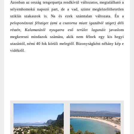
Azonban az ország tengerpartja rendkívül változatos, megtalálható a
selyemhomokú napozó part, de a vad, szinte megközelíthetetlen
sziklás szakaszok is. Na és ezek számtalan változata. Én a
peloponézoszi félsziget (ami a csatorna miatt igazából sziget) déli
részén, Kalamatától nyugatra eső terület lagunáit
javaslom
megkeresni mindazok számára, akik nem félnek egy kis hegyi
utazástól, némi 40 fok körüli melegtől. Bizonyságként néhány kép e
vidékről.