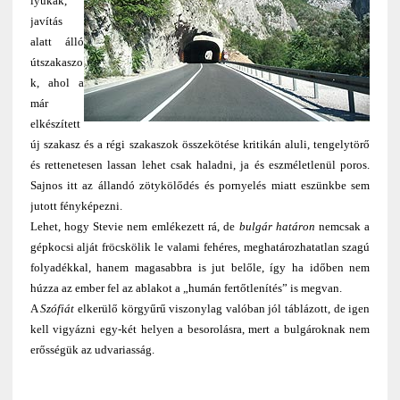
lyukak,
javítás
alatt álló
útszakaszo
k, ahol a
már
elkészített
új szakasz és a régi szakaszok összekötése kritikán aluli, tengelytörő
és rettenetesen lassan lehet csak haladni, ja és eszméletlenül poros.
Sajnos itt az állandó zötykölődés és pornyelés miatt eszünkbe sem
jutott fényképezni.
Lehet, hogy Stevie nem emlékezett rá, de
bulgár határon
nemcsak a
gépkocsi alját fröcskölik le valami fehéres, meghatározhatatlan szagú
folyadékkal, hanem magasabbra is jut belőle, így ha időben nem
húzza az ember fel az ablakot a „humán fertőtlenítés” is megvan.
A
Szófiát
elkerülő körgyűrű viszonylag valóban jól táblázott, de igen
kell vigyázni egy-két helyen a besorolásra, mert a bulgároknak nem
erősségük az udvariasság.