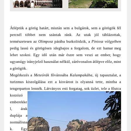
Átléptük a görög határt, miután sem a bulgárok, sem a görögök fél
percnél többet nem szántak ránk. Az utak jól táblázottak,
természetesen az
Olimposz
párába burkolódzik, a
Píniosz völgyében
pedig lassú és görögösen idegbajos a forgalom, de ezt hamar meg
lehet szokni. Egy idő után már észre sem veszi az ember, hogy
ugyanúgy irányjelző használat nélkül, záróvonalon átlépve előz, mint
a görögök.
Megérkezés a
Meteórák
fővárosába
Kalampakába
, új tapasztalat, a
turizmus kiszolgálása ezt a kisvárost is olyanná tette, mintha a
tengerparton lennék.
Látványos esti forgatag, sok üzlet, tele a főutca
korzózó
emberekke
l, árak
duplája a
normálisna
k. Egy