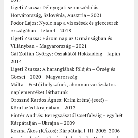
Ligeti Zsuzsa: Délnyugati szomszédolás –
Horvátország, Szlovénia, Ausztria – 2021
Fodor Lajos: Nyolc nap a vízesések és gleccserek
országában – Izland – 2018
Ligeti Zsuzsa: Három nap az Ormánságban és
Villányban – Magyarország – 2021
Gál Zoltán György: Oszakától Hokkaidóig – Japán –
2014
Ligeti Zsuzsa: A haranglábak földjén – Őrség és
Göcsej – 2020 – Magyarország
Málta – Festői helyszínek, ahonnan varázslatos
naplementéket láthatunk
Oroszné Kardos Ágnes: Krím krém(-jeee!) –
Körutazás Ukrajnában – 2012
Pintér András: Beregszásztól Csetfalváig – egy hét
Kárpátalján – Ukrajna – 2009
Kozma Ákos (KÁkos): Kárpátalja I-III. 2005-2006