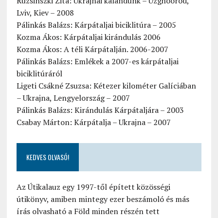
Ruzsinszki Zita: Ukrajnai kalandunk – Uzghoorod,
Lviv, Kiev – 2008
Pálinkás Balázs: Kárpátaljai biciklitúra – 2005
Kozma Ákos: Kárpátaljai kirándulás 2006
Kozma Ákos: A téli Kárpátalján. 2006-2007
Pálinkás Balázs: Emlékek a 2007-es kárpátaljai
biciklitúráról
Ligeti Csákné Zsuzsa: Kétezer kilométer Galíciában
– Ukrajna, Lengyelország – 2007
Pálinkás Balázs: Kirándulás Kárpátaljára – 2003
Csabay Márton: Kárpátalja – Ukrajna – 2007
KEDVES OLVASÓ!
Az Útikalauz egy 1997-től épített közösségi
útikönyv, amiben mintegy ezer beszámoló és más
írás olvasható a Föld minden részén tett