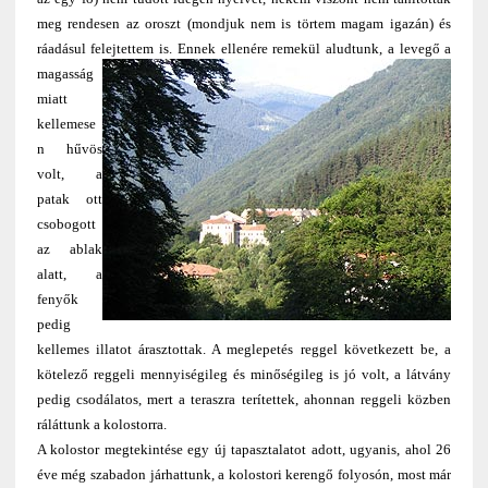
meg rendesen az oroszt (mondjuk nem is törtem magam igazán) és
ráadásul felejtettem is.
Ennek ellenére remekül aludtunk, a levegő a
magasság
miatt
kellemese
n hűvös
volt, a
patak ott
csobogott
az ablak
alatt, a
fenyők
pedig
kellemes illatot árasztottak. A meglepetés reggel következett be, a
kötelező reggeli mennyiségileg és minőségileg is jó volt, a látvány
pedig csodálatos, mert a teraszra terítettek, ahonnan reggeli közben
ráláttunk a kolostorra.
A kolostor megtekintése egy új tapasztalatot adott, ugyanis, ahol 26
éve még szabadon járhattunk, a kolostori kerengő folyosón, most már