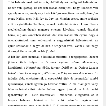
Toló halászfalunak túl turistás, üdülőhelynek pedig túl halászfalus.
Ebben van igazság, de azt sem szabad elfelejteni, hogy közelben van
egy olyan város, amely egy ideig Görögország fővárosa volt,
Naupflio
(vagy Naflio, mert írják így is, úgy is). Minden esetre, amire szükség
volt megtalálható Tolóban, vannak különböző üzletek (az ékszer
meglehetősen drága), rengeteg étterem, kávéház, vannak éjszakai
bárok, a plázs közelében discók. Azt sem szabad elfelejteni, hogy a
terepadottságok sem kedveznek a nagymértékű fejlesztésnek, az
épülő szállodák a hegyoldalban, a tengertől távol vannak. Aki nagy
társasági életre vágyik ne ide jöjjön!
A két hét alatt nemcsak a hasunkat süttettük a tengerparton, hanem
jártunk több helyen is. Voltunk
Epidauroszban, Mükenében,
körüljártuk a
Korinthoszi-öbölt,
jártunk
Delfiben
, az
Osziosz Lukasz
kolostorban, Evia szigetén, Athénban, a Peloponezosz déli részén
. Az
indulás előtt elkészíttettük a
nemzetközi diák
és
nemzetközi tanári
igazolványt,
ennek igazán jó hasznát vettük. A nk. diákigazolvány
felmutatásával a fiúk minden helyre ingyen jutottak be. A nk. tanári
igazolványt is – Delfi kivételével – mindenhol elfogadták, az is
ingyen belépést biztosított. Ez azért jelentős megtakarítást
eredményezett, mert a
belépők 6-12 €
között mozogtak (a meteorai