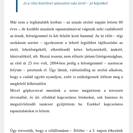
és a rilai kitérővel színesített oda útról – jó képekkel
Már nem a legfiatalabb korban – az utazás utolsó napján lettem 60
éves -, de korábbi utazások tapasztalataival vágtunk neki családostól
az útnak, feleségemmel és két felnőtt korú fiammal. Az út előtt – régi
szokásom szerint – igyekeztem a lehető legtöbbet tájékozódni az
útról, lehetőségekről, elkerülendő kétes helyzetekről, árakról,
látnivalókról, stb. Hozzá teszem, nem először jártam Görögországban,
az első út 25 éve volt, 2004-ben pedig a feleségemmel – szerencse
folytán – jutottunk el. Úgy láttuk, valószínűleg az utolsó alkalom,
hogy a család együtt nyaraljon, ezért is szükségesnek ítéltem meg a
megfelelő felkészülést.
Mivel gépkocsival mentünk a neten megnéztem a tervezett
útvonallal, és úti célokkal kapcsolatos leírásokat, sok hasznos és
megszívlelendő tanácsot gyűjtöttem be. Ezekkel kapcsolatos
tapasztalatokat is leírom.
Úgy terveztük, hogy a célállomásra –
Tolóba
– a 3. napon érkezünk