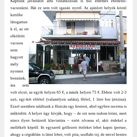
Kaptunk javaslatot arra vonatkozóan is hol érdemes ebédelni-
vacsorázni. Hát ez sem volt igazán nyerő.
Az ajánlott helyek közül
kettőbe
látogattun
k el, az ott
elköltött
vacsora
nem
hagyott
mély
nyomot
bennünk,
ára sem
volt olcsó, az egyik helyen 65 €, a másik helyen 75 €. Ebben volt 2-3
uzó, egy-két előétel (valamilyen saláta), főétel, 1 liter bor (retzina).
Ezzel szemben találtunk a főutcán egy hentest, ahol egyben taverna is
működött. A helyet úgy hívják, hogy – de ezt nem tudom leírni, mert
nincs ilyen betüzetű klaviatúra – ezért olvassa el, akit érdekel a
mellékelt képről. Itt egyszerű grillezett ételeket lehet kapni (persze,
ahogy a cégtáblán is látni lehet, volt pita, szuflahi is), de mivel hentes