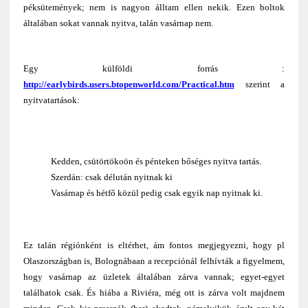
péksütemények; nem is nagyon álltam ellen nekik. Ezen boltok
általában sokat vannak nyitva, talán vasárnap nem.
Egy külföldi forrás :
http://earlybirds.users.btopenworld.com/Practical.htm
szerint a
nyitvatartások:
Kedden, csütörtökoön és pénteken bőséges nyitva tartás.
Szerdán: csak délután nyitnak ki
Vasárnap és hétfő közül pedig csak egyik nap nyitnak ki.
Ez talán régiónként is eltérhet, ám fontos megjegyezni, hogy pl
Olaszországban is, Bolognábaan a recepciónál felhívták a figyelmem,
hogy vasárnap az üzletek általában zárva vannak; egyet-egyet
találhatok csak. És hiába a Riviéra, még ott is zárva volt majdnem