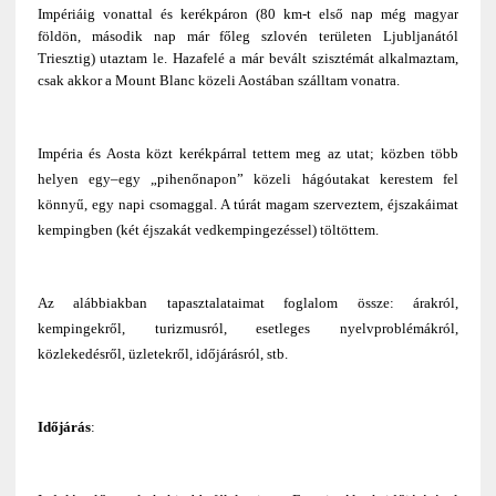
Impériáig vonattal és kerékpáron (80 km-t első nap még magyar
földön, második nap már főleg szlovén területen Ljubljanától
Triesztig) utaztam le. Hazafelé a már bevált szisztémát alkalmaztam,
csak akkor a Mount Blanc közeli Aostában szálltam vonatra.
Impéria és Aosta közt kerékpárral tettem meg az utat; közben több
helyen egy–egy „pihenőnapon” közeli hágóutakat kerestem fel
könnyű, egy napi csomaggal. A túrát magam szerveztem, éjszakáimat
kempingben (két éjszakát vedkempingezéssel) töltöttem.
Az alábbiakban tapasztalataimat foglalom össze: árakról,
kempingekről, turizmusról, esetleges nyelvproblémákról,
közlekedésről, üzletekről, időjárásról, stb.
Időjárás
: