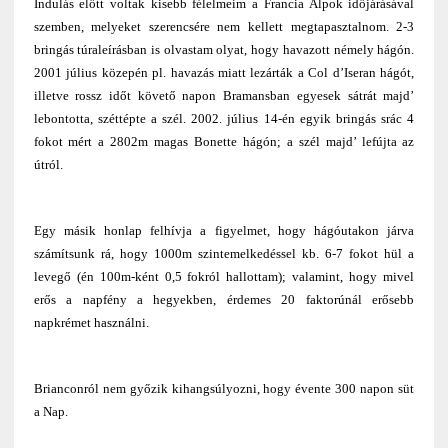
Indulás előtt voltak kisebb félelmeim a Francia Alpok időjárásával
szemben, melyeket szerencsére nem kellett megtapasztalnom. 2-3
bringás túraleírásban is olvastam olyat, hogy havazott némely hágón.
2001 július közepén pl. havazás miatt lezárták a Col d’Iseran hágót,
illetve rossz időt követő napon Bramansban egyesek sátrát majd’
lebontotta, széttépte a szél. 2002. július 14-én egyik bringás srác 4
fokot mért a 2802m magas Bonette hágón; a szél majd’ lefújta az
útról.
Egy másik honlap felhívja a figyelmet, hogy hágóutakon járva
számítsunk rá, hogy 1000m szintemelkedéssel kb. 6-7 fokot hül a
levegő (én 100m-ként 0,5 fokról hallottam); valamint, hogy mivel
erős a napfény a hegyekben, érdemes 20 faktorúnál erősebb
napkrémet használni.
Brianconról nem győzik kihangsúlyozni, hogy évente 300 napon süt
a Nap.