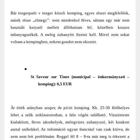
Bár tengerparti v tenger közeli kemping, egyes részei megfelelőek,
másik része „elmegy”: nem mindenhol füves, sátram egy már nem
használt kutyaól mellett állíthattam fel; közelben koszos
műanyagszékek. A meleg zuhanyért fizetni kell. Mivel nem sokat
voltam a kempingben, nekem gondot nem okozott.
St Saveur sur Tinee (municipal – önkormányzati –
kemping): 6,5 EUR
Ár érték arányban szuper, de piciri kemping. Kb. 25-30 férőhelyes
lehet a szűk sziklaszorosban, a falu végén található. Vízszintesre
kialakított, füves sátorhelyek, melegvizes zuhanyozó, két kirakott
asztal székekkel. Az információ ugyan franciául van csak kiírva, de
nem nem lett problémám. Reggel fél 8 – 8-ra már meg is érkezett a