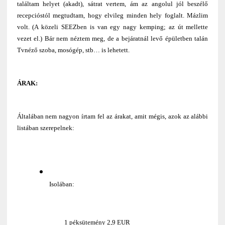
találtam helyet (akadt), sátrat vertem, ám az angolul jól beszélő
recepcióstól megtudtam, hogy elvileg minden hely foglalt. Mázlim
volt. (A közeli SEEZben is van egy nagy kemping; az út mellette
vezet el.) Bár nem néztem meg, de a bejáratnál levő épületben talán
Tvnéző szoba, mosógép, stb… is lehetett.
ÁRAK:
Általában nem nagyon írtam fel az árakat, amit mégis, azok az alábbi
listában szerepelnek:
Isolában:
1 péksütemény 2,9 EUR