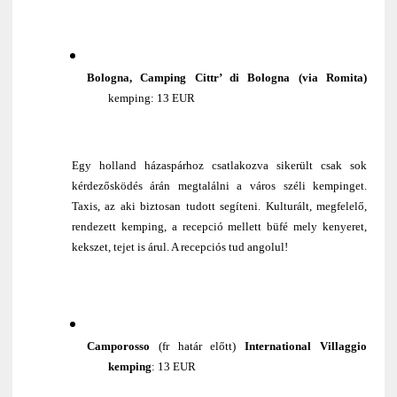
Bologna,
Camping Cittr’ di Bologna (via Romita)
kemping: 13 EUR
Egy holland házaspárhoz csatlakozva sikerült csak sok
kérdezősködés árán megtalálni a város széli kempinget.
Taxis, az aki biztosan tudott segíteni. Kulturált, megfelelő,
rendezett kemping, a recepció mellett büfé mely kenyeret,
kekszet, tejet is árul. A recepciós tud angolul!
Camporosso
(fr határ előtt)
International Villaggio
kemping
: 13 EUR