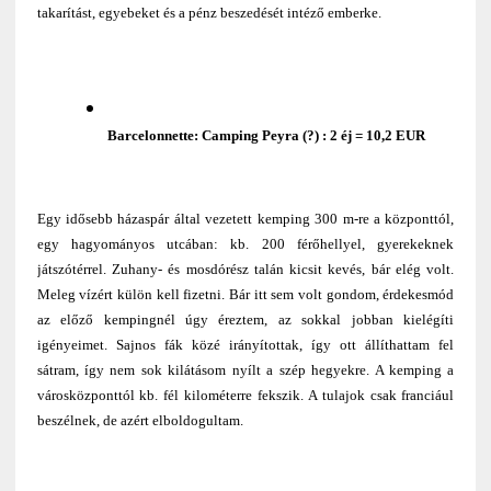
takarítást, egyebeket és a pénz beszedését intéző emberke.
Barcelonnette: Camping Peyra (?) : 2 éj = 10,2 EUR
Egy idősebb házaspár által vezetett kemping 300 m-re a központtól,
egy hagyományos utcában: kb. 200 férőhellyel, gyerekeknek
játszótérrel. Zuhany- és mosdórész talán kicsit kevés, bár elég volt.
Meleg vízért külön kell fizetni. Bár itt sem volt gondom, érdekesmód
az előző kempingnél úgy éreztem, az sokkal jobban kielégíti
igényeimet. Sajnos fák közé irányítottak, így ott állíthattam fel
sátram, így nem sok kilátásom nyílt a szép hegyekre. A kemping a
városközponttól kb. fél kilométerre fekszik. A tulajok csak franciául
beszélnek, de azért elboldogultam.