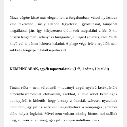
Nizza végére kissé már elegem lett a forgalomban, városi nyüzsiben
való tekerésből, mely állandó figyeléssel, gyorsítással, lámpánál
megállással járt, így kifejezetten öröm volt megtalálni a kb. 5 km
hosszú tengerparti sétányt és bringautat, a Plage-t (plázst), ahol 25-30
km/ó-val is bátran lehetett haladni. A plage vége felé a repülők nem
sokkal a tengerpart fölött repülnek el.
KEMPINGÁRAK, egyéb tapasztalatok: (1 fő, 1 sátor, 1 bicikli)
Túrám előtt – nem véletlenül – tucatnyi angol nyelvű kerékpártúra
élménybeszámolóját elolvastam, ezekből, illetve adott kempingek
honlapjáról is kiderült, hogy bizony a franciák szívesen nyaralnak
belföldön, így július közepétől megtelhetnek a kempingek; érdemes
előre helyet foglalni. Mivel nem voltam mindig biztos, hol szállok
meg, én nem tettem meg; igaz július elején indultam útnak.