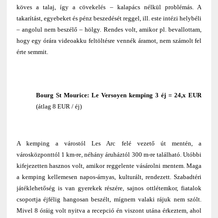
köves a talaj, így a cövekelés – kalapács nélkül problémás. A
takarítást, egyebeket és pénz beszedését reggel, ill. este intézi helybéli
– angolul nem beszélő – hölgy. Rendes volt, amikor pl. bevallottam,
hogy egy órára videoakku feltöltésre vennék áramot, nem számolt fel
érte semmit.
Bourg St Mourice:
Le Versoyen kemping
3 éj = 24,x EUR
(átlag 8 EUR / éj)
A kemping a várostól Les Arc felé vezető út mentén, a
városközponttól 1 km-re, néhány áruháztól 300 m-re található. Utóbbi
kifejezetten hasznos volt, amikor reggelente vásárolni mentem. Maga
a kemping kellemesen napos-árnyas, kulturált, rendezett. Szabadtéri
játéklehetőség is van gyerekek részére, sajnos ottlétemkor, fiatalok
csoportja éjfélig hangosan beszélt, mígnem valaki rájuk nem szólt.
Mivel 8 óráig volt nyitva a recepció én viszont utána érkeztem, ahol