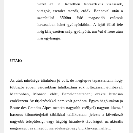
vezet az út. Közelben fantasztikus vízesések,
virágok, csendes mezők, erdők. Bonneval után a
szembülső 3500m fölé magasodó csúcsok
havasaiban lehet gyönyörködni. A lejtő fölső fele
még kifejezetten szép, gyönyörű, ám Val d’Isere után
már egyhangú.
UTAK:
Az utak minősége általában jó volt, de meglepve tapasztaltam, hogy
többször éppen városokban találkoztam sok foltozással, úthibával:
Mentonban, Monaco előtt, Barcelonnetteben; ezekre biztosan
emlékszem. Az útjelzésekkel nem volt gondom. Egyes hágóutakon (a
Route des Grandes Alpes mentén nagyobb eséllyel) nagyon klassz /
hasznos kilométerjelző táblákkal találkoztam: jelezte a következő
nagyobb településig, vagy hágóig hátralevő távolságot, az aktuális
magasságot és a hágóút meredekségét egy biciklis-rajz mellett.