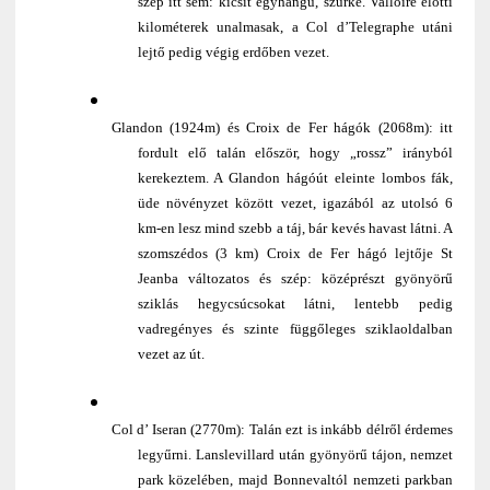
szép itt sem: kicsit egyhangú, szürke. Valloire előtti
kilométerek unalmasak, a Col d’Telegraphe utáni
lejtő pedig végig erdőben vezet.
Glandon (1924m) és Croix de Fer hágók (2068m): itt
fordult elő talán először, hogy „rossz” irányból
kerekeztem. A Glandon hágóút eleinte lombos fák,
üde növényzet között vezet, igazából az utolsó 6
km-en lesz mind szebb a táj, bár kevés havast látni. A
szomszédos (3 km) Croix de Fer hágó lejtője St
Jeanba változatos és szép: középrészt gyönyörű
sziklás hegycsúcsokat látni, lentebb pedig
vadregényes és szinte függőleges sziklaoldalban
vezet az út.
Col d’ Iseran (2770m): Talán ezt is inkább délről érdemes
legyűrni. Lanslevillard után gyönyörű tájon, nemzet
park közelében, majd Bonnevaltól nemzeti parkban