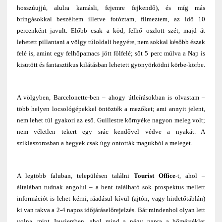
hosszúujjú, alulra kamásli, fejemre fejkendő), és míg más
bringásokkal beszéltem illetve fotóztam, filmeztem, az idő 10
percenként javult. Előbb csak a köd, felhő oszlott szét, majd át
lehetett pillantani a völgy túloldali hegyére, nem sokkal később észak
felé is, amint egy felhőpamacs jött fölfelé; sőt 5 perc múlva a Nap is
kisütött és fantasztikus kilátásban lehetett gyönyörködni körbe-körbe.
A völgyben, Barcelonette-ben – ahogy útleírásokban is olvastam –
több helyen locsológépekkel öntözték a mezőket; ami annyit jelent,
nem lehet túl gyakori az eső. Guillestre környéke nagyon meleg volt;
nem véletlen tekert egy srác kendővel védve a nyakát. A
sziklaszorosban a hegyek csak úgy ontották magukból a meleget.
A legtöbb faluban, településen találni
Tourist Office
-t, ahol –
általában tudnak angolul – a bent található sok prospektus mellett
információt is lehet kérni, ráadásul kívül (ajtón, vagy hirdetőtáblán)
ki van rakva a 2-4 napos időjáráselőrejelzés. Bár mindenhol olyan lett
volna, mint Jausiersben, ahol mind a négy napra a hőmérséklet