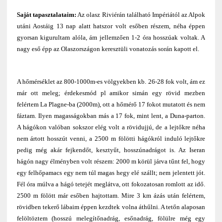
Saját tapasztalataim
:
Az olasz Riviérán található Impériától az Alpok
utáni Aostáig 13 nap alatt hatszor volt esőben részem, néha éppen
gyorsan kigurultam alóla, ám jellemzően
1-2 óra hosszúak voltak. A
nagy eső épp az Olaszországon keresztüli vonatozás során kapott el.
A hőmérséklet az 800-1000m-es völgyekben kb. 26-28 fok volt, ám ez
már ott meleg; érdekesmód pl amikor simán egy rövid mezben
felértem La Plagne-ba (2000m), ott a hőmérő 17 fokot mutatott és nem
fáztam. Ilyen magasságokban más a 17 fok, mint lent, a Duna-parton.
A hágókon valóban sokszor elég volt a rövidujjú, de a lejtőkre néha
nem ártott hosszút venni, a 2500 m fölötti hágókról induló lejtőkre
pedig még akár fejkendőt, kesztyűt, hosszúnadrágot is. Az Iseran
hágón nagy élményben volt részem: 2000 m körül járva tűnt fel, hogy
egy felhőpamacs egy nem túl magas hegy elé szállt; nem jelentett jót.
Fél óra múlva a hágó tetejét meglátva, ott fokozatosan romlott az idő.
2500 m fölött már esőben hajtottam. Mire 3 km ázás után felértem,
rövidben tekerő lábaim éppen kezdtek volna áthűlni. A tetőn alaposan
felöltöztem (hosszú melegítőnadrág, esőnadrág, fölülre még egy