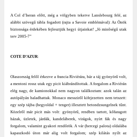
A Col d’Iseran előtt, még a völgyben tekerve Lanslebourg felé, az
alábbi szövegű tábla fogadott (rajta a Savoie emblémával): Az Önök
biztonsága érdekében fejlesztjük hegyi útjainkat! „Jó minőségű utak
terv 2005-7”
COTE D’AZUR
:
Olaszország felől érkezve a francia Riviérára, bár a táj gyönyörű volt,
a mentoni rossz utak egy picit kiábrándítottak. A forgalom a Riviérán
elég nagy, de kamionokkal nem nagyon találkoztam: azok talán az
autópályán haladhattak. Monaco messziről kifejezetten nem tetszett:
egy szép tájba (hegyoldal + tenger) illesztett betondzsungelnek tűnt.
Közelről már picit más volt: gyönyörű, rendben tartott, kőfaragott
házak, üzletek, járdák, kandeláberek, virágok, nyírt fák és nagy
forgalom, valamint gyakori rendőrök. A vár (hercegi palota) oldalába
kapaszkodó úton már alig volt forgalom; szép kilátás nyílt az