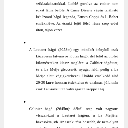
sziklaalakzatokkal. Lefelé gurulva az ember nem
sokat látna belőle. A Casse Déserte végén található
két Izoard hágó legenda, Fausto Coppi és L Bobet
emlékműve. Az északi lejtő fölső része szép erdei
úton, tájon vezet.
A Lautaret hágó (2058m) egy mindkét irányból csak
közepesen látványos főutas hágó: dél felől az utolsó
kilométereken klassz meglátni a Galibier hágóutat,
és a La Meije gleccserét, nyugat felől pedig a La
Meije alatt végigkerekezni. Utóbbi emelkedő alsó
20-30 km-e hosszan érdektelen és unalmas; jóformán
csak La Grave után válik igazán széppé a táj.
Galibier hágó (2645m): délről szép volt nagyon:
visszanézni a Lautaret hágóra, a La Meijére,
havasokra, stb. Az északi rész hoszabb, de nem olyan