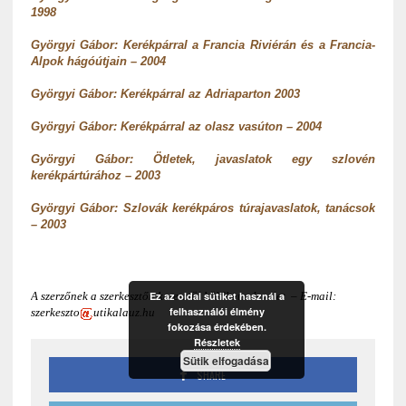
1998
Györgyi Gábor: Kerékpárral a Francia Riviérán és a Francia-
Alpok hágóútjain – 2004
Györgyi Gábor: Kerékpárral az Adriaparton 2003
Györgyi Gábor: Kerékpárral az olasz vasúton – 2004
Györgyi Gábor: Ötletek, javaslatok egy szlovén
kerékpártúrához – 2003
Györgyi Gábor: Szlovák kerékpáros túrajavaslatok, tanácsok
– 2003
Ez az oldal sütiket használ a
A szerzőnek a szerkesztőn keresztül küldhetsz levelet – E-mail:
felhasználói élmény
szerkeszto
utikalauz.hu
fokozása érdekében.
Részletek
Sütik elfogadása
SHARE