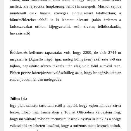
mellett, kis rajzocska (napkorong, felhő) is szerepelt. Máshol sajnos
mindenütt csak francia szöveges előrejelzéssel találkoztam; a
hőmérsékleteket ebből is ki lehetett olvasni. (talán érdemes a
kulcsszavakat otthon kijegyzetelni: eső, zivatar, felhőszakadás,
havazás, stb)
Érdekes és kellemes tapasztalat volt, hogy 2200, de akár 2744 m
magasan is (Agnello hágó; igaz meleg környéken) akár este 7-8 óra
tájban, napsütötte részen tekerés után elég volt fölül a rövid mez.
Ebben persze közrejátszott valószínűleg az is, hogy bringázás után az
ember jobban fel van melegedve.
Július 14.:
Egy picit szintén tartottam ettől a naptól, hogy vajon minden zárva
lesz-e. Előző nap, Jausiersben a Tourist Office-ben kérdeztem meg,
hogy mi várható másnap: mennyire lesznek nyitva üzletek és a hölgy
válaszából azt lehetett leszűrni, hogy a turizmus miatt lesznek boltok,