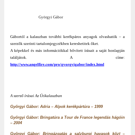
Györgyi Gábor
Gábortól a kalauzban további kerékpáros anyagok olvashatók – a
szerzők szerinti tartalomjegyzékben kereshetitek őket.
A képekkel és más információkkal bővített írásait a saját honlapján
találjátok. A címe:
http://www.angelfire.com/pro/gyorgyigabor/index.html
A szerző írásai Az Útikalauzban
Györgyi Gábor: Adria – Alpok kerékpártúra – 1999
Györgyi Gábor: Bringatúra a Tour de France legendás hágóin
– 2004
Györgyi Gábor: Bringázgatás a salzburgi havasok közt –