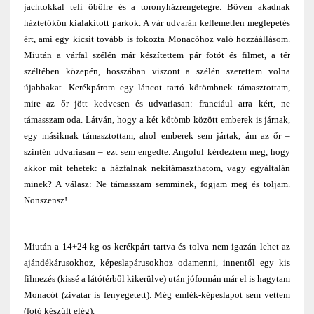
jachtokkal teli öbölre és a toronyházrengetegre. Bőven akadnak
háztetőkön kialakított parkok. A vár udvarán kellemetlen meglepetés
ért, ami egy kicsit tovább is fokozta Monacóhoz való hozzáállásom.
Miután a várfal szélén már készítettem pár fotót és filmet, a tér
széltében közepén, hosszában viszont a szélén szerettem volna
újabbakat. Kerékpárom egy láncot tartó kőtömbnek támasztottam,
mire az őr jött kedvesen és udvariasan: franciául arra kért, ne
támasszam oda. Látván, hogy a két kőtömb között emberek is járnak,
egy másiknak támasztottam, ahol emberek sem jártak, ám az őr –
szintén udvariasan – ezt sem engedte. Angolul kérdeztem meg, hogy
akkor mit tehetek: a házfalnak nekitámaszthatom, vagy egyáltalán
minek? A válasz: Ne támasszam semminek, fogjam meg és toljam.
Nonszensz!
Miután a 14+24 kg-os kerékpárt tartva és tolva nem igazán lehet az
ajándékárusokhoz, képeslapárusokhoz odamenni, innentől egy kis
filmezés (kissé a látótérből kikerülve) után jóformán már el is hagytam
Monacót (zivatar is fenyegetett). Még emlék-képeslapot sem vettem
(fotó készült elég).