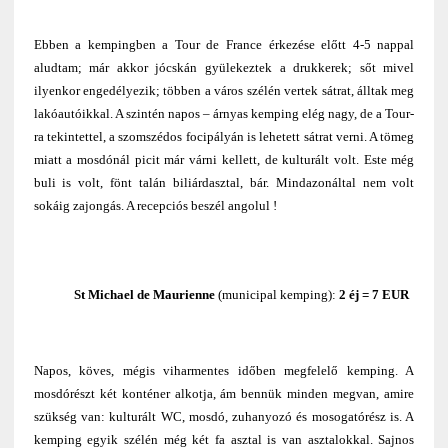
Ebben a kempingben a Tour de France érkezése előtt 4-5 nappal
aludtam; már akkor jócskán gyülekeztek a drukkerek; sőt mivel
ilyenkor engedélyezik; többen a város szélén vertek sátrat, álltak meg
lakóautóikkal. A szintén napos – árnyas kemping elég nagy, de a Tour-
ra tekintettel, a szomszédos focipályán is lehetett sátrat verni. A tömeg
miatt a mosdónál picit már várni kellett, de kulturált volt. Este még
buli is volt, fönt talán biliárdasztal, bár. Mindazonáltal nem volt
sokáig zajongás. A recepciós beszél angolul !
St Michael de Maurienne
(municipal kemping):
2 éj = 7 EUR
Napos, köves, mégis viharmentes időben megfelelő kemping. A
mosdórészt két konténer alkotja, ám bennük minden megvan, amire
szükség van: kulturált WC, mosdó, zuhanyozó és mosogatórész is. A
kemping egyik szélén még két fa asztal is van asztalokkal. Sajnos