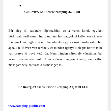
Guillestre, La Ribiere camping 8,2 EUR
Bár elég jól szoktam tájékozódni, ez a város körül, egy-két
körforgalomnál nem mindig tudtam, hol vagyok. A kellemesen árnyas
– napos kempinghez vezető kis utacska egyik északi körforgalomból
ágazik le. Bőven van férőhely és minden igényt kielégít: bár itt is be
van osztva ki hová kerüljön. Nem minden sátorhely vízszintes, bár
nekem szerencsém volt. A mosdórész nagyon klassz, van külön
mosogatóhely, sőt vasaló és mosógép is.
Le Bourg d’Oisans
: Piscine kemping
2 éj = 20 EUR
www.camping-piscine.com