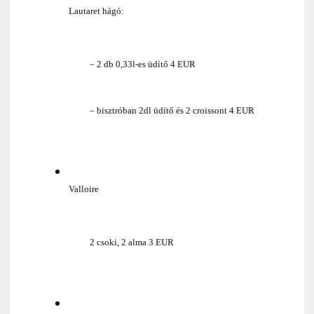
Lautaret hágó:
– 2 db 0,33l-es üdítő 4 EUR
– bisztróban 2dl üdítő és 2 croissont 4 EUR
Valloire
2 csoki, 2 alma 3 EUR