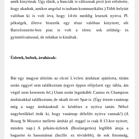
amik kinyitnak. Úgy tűnik, a franciák is változnak picit (ezt erősítette,
hogy akadtak, amikor angolul is tudtam kommunikálni.) Több helyütt
valóban ki is volt írva, hogy 14-én meddig lesznek nyitva. Pl.
pékségek, illetve bisztrók egy része valóban kinyitott, sőt
Barcelonnette-ben piac is volt a téren: sok zöldség- és
gyümölcsárussal, de ruhákat is kínáltak.
Üzletek, boltok, áruházak:
Bár egy magyar útleírás az olcsó L’eclerc áruházat ajánlotta, túrám
során eggyel sem találkoztam (egyet éppen előjelzett egy tábla, ám
végül nem kerestem fel.) Utam során leginkább Casino és Champion
áruházakkal találkoztam, de akadt itt-ott Spar is. (Úgy érzem vasárnap
még a nagy áruházaknál is kérdéses a nyitva tartás. Néhol
nagybetűkkel írták ki, hogy vasárnap délelőtt nyitva vannak!) (A
Bourg St Mourice melletti áruház pl. reggel is csak 8:15-kor nyitott;
minden nap.) A pékáru-üzletek (Boulangeries) legfőbb áruja a
baguette és hasontársai (facille: ez rövidebb), de sok finomság,