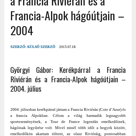
a Francia Riviérán és a
Francia-Alpok hágóútjain –
2004
SZERZŐ:
KÜLSŐ SZERZŐ
2013.07.18.
Györgyi Gábor: Kerékpárral a Francia
Riviérán és a Francia-Alpok hágóútjain –
2004. július
2004. júliusban kerékpárral jártam a Francia Riviérán (Cote d’Azur) és
a francia Alpokban. Célom a világ harmadik legnagyobb
sporteseményének, a Tour de France legendás emelkedőinek,
hágóinak legyűrése volt. Mivel minél több időt a hegyek között,
emelkedőkön akartam tölteni, az olasz Riviéráig, pontosabban