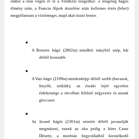
ember a túra végén ér le a Földközi tengerhez: a rengeteg hágós
élmény után, a Francia Alpok átszelése után kellemes érzés (lehet)
megpillantani a víztömeget, majd akár úszni benne.
A Bonette hágó (2802m) mindkét irányból szép, bár
délről hosszabb.
A Vars hágó (2109m) mindenképp délről szebb (havasok,
fenyők, sziklák); az északi lejtő egyetlen
érdekessége a távolban feltűnő négyezres és annak
gleccsere.
Az Izoard hágót (2361m) szintén délről javasolják
megmászni, ennek az oka pedig a híres Casse
Déserte, a morénás hegyoldalból kiemelkedő