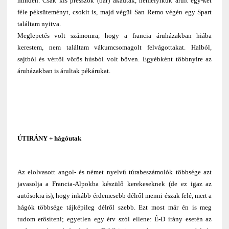
minden. Csak kis presszók (bar) akadtak, némelyikük árult egy-két
féle péksüteményt, csokit is, majd végül San Remo végén egy Spart
találtam nyitva.
Meglepetés volt számomra, hogy a francia áruházakban hiába
kerestem, nem találtam vákumcsomagolt felvágottakat. Halból,
sajtból és vértől vörös húsból volt bőven. Egyébként többnyire az
áruházakban is árultak pékárukat.
ÚTIRÁNY + hágóutak
Az elolvasott angol- és német nyelvű túrabeszámolók többsége azt
javasolja a Francia-Alpokba készülő kerekeseknek (de ez igaz az
autósokra is), hogy inkább érdemesebb délről menni észak felé, mert a
hágók többsége tájképileg délről szebb. Ezt most már én is meg
tudom erősíteni; egyetlen egy érv szól ellene: É-D irány esetén az