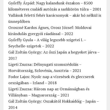
Győrffy Árpád: Nagy kalandunk északon – 8500
kilométeres családi autózás a sarkkörön túlra – 2001
Vallások feletti fehér karácsonyok – akár hó nélkül is
ünneplőben
Oroszné Kardos Ágnes, Orosz József: Moldovai
kirándulás gyergyói ráadással – 2022
Győrffy Gyula – A világ legszebb szigetei I. –
Seychelle-szigetek – 2022
Gál Zoltán György: Az őszi Japán a hegyeket járva –
2017
Ligeti Zsuzsa: Délnyugati szomszédolás –
Horvátország, Szlovénia, Ausztria – 2021
Fodor Lajos: Nyolc nap a vízesések és gleccserek
országában – Izland – 2018
Ligeti Zsuzsa: Három nap az Ormánságban és
Villányban – Magyarország – 2021
Gál Zoltán György: Oszakától Hokkaidóig – Japán –
2014