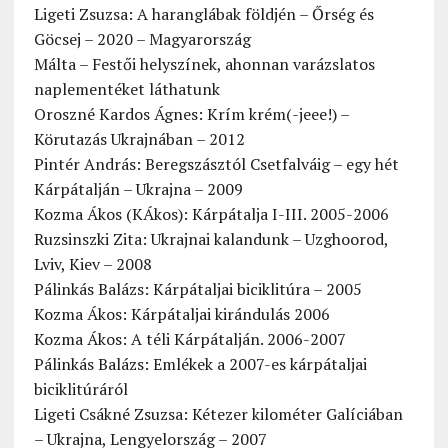
Ligeti Zsuzsa: A haranglábak földjén – Őrség és
Göcsej – 2020 – Magyarország
Málta – Festői helyszínek, ahonnan varázslatos
naplementéket láthatunk
Oroszné Kardos Ágnes: Krím krém(-jeee!) –
Körutazás Ukrajnában – 2012
Pintér András: Beregszásztól Csetfalváig – egy hét
Kárpátalján – Ukrajna – 2009
Kozma Ákos (KÁkos): Kárpátalja I-III. 2005-2006
Ruzsinszki Zita: Ukrajnai kalandunk – Uzghoorod,
Lviv, Kiev – 2008
Pálinkás Balázs: Kárpátaljai biciklitúra – 2005
Kozma Ákos: Kárpátaljai kirándulás 2006
Kozma Ákos: A téli Kárpátalján. 2006-2007
Pálinkás Balázs: Emlékek a 2007-es kárpátaljai
biciklitúráról
Ligeti Csákné Zsuzsa: Kétezer kilométer Galíciában
– Ukrajna, Lengyelország – 2007