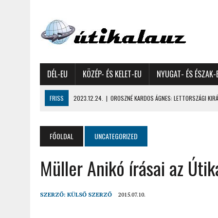
DÉL-EU
KÖZÉP- ÉS KELET-EU
NYUGAT- ÉS ÉSZAK-
FRISS
2023.12.09.
|
GYŐRFFY GYULA: 4600 KILOMÉTERES MOTOROZ
2023.11.17.
|
GYŐRFFY ÁRPÁD: NAGY KALANDUNK ÉSZAKON – 8500 KIL
2022.12.21.
|
VALLÁSOK FELETTI FEHÉR KARÁCSONYOK – AKÁR HÓ NÉL
FŐOLDAL
UNCATEGORIZED
2022.12.11.
|
OROSZNÉ KARDOS ÁGNES, OROSZ JÓZSEF: MOLDOVAI KI
Müller Anikó írásai az Úti
2022.03.08.
|
GYŐRFFY GYULA – A VILÁG LEGSZEBB SZIGETEI I. – SEY
2022.02.26.
|
GÁL ZOLTÁN GYÖRGY: AZ ŐSZI JAPÁN A HEGYEKET JÁRVA
2022.02.24.
|
LIGETI ZSUZSA: DÉLNYUGATI SZOMSZÉDOLÁS – HORVÁ
SZERZŐ:
KÜLSŐ SZERZŐ
2015.07.10.
2022.02.12.
|
FODOR LAJOS: NYOLC NAP A VÍZESÉSEK ÉS GLECCSEREK