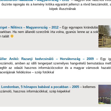
őszinte rajongás és a kemény kritika egyaránt jellemzi a rövid beszámolót, 
képek illusztrálnak
ziget – Nőtincs – Magyarország – 2012
– Egy egynapos kirándulás
tparkban. Ha nem állandó szerzőnk írta volna, gyanús lenne az a sok
n talált
üller Anikó: Razanji kedvcsináló – Horvátország – 2009
– Egy iga
eszámoló, amiben az idilli tengerpart személyes hangvételű bemutatása mel
egfér az odaúti hasznos információcsokor és a magyar vámosok hazaté
acerájának felidézése – szép fotókkal
p Londonban, 5 hónapos babával a pocakban – 2005
– kellemes
számoló, hasznos információkkal, szép képekkel