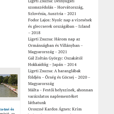
Ligeti Zsuzsa: Délnyugati
szomszédolás – Horvátország,
Szlovénia, Ausztria – 2021
Fodor Lajos: Nyolc nap a vízesések
és gleccserek országában – Izland
– 2018
Ligeti Zsuzsa: Három nap az
Ormánságban és Villányban –
Magyarország – 2021
Gál Zoltán György: Oszakától
Hokkaidóig – Japán – 2014
Ligeti Zsuzsa: A haranglábak
földjén – Őrség és Göcsej – 2020 –
Magyarország
Málta – Festői helyszínek, ahonnan
varázslatos naplementéket
láthatunk
Oroszné Kardos Ágnes: Krím
a-tavi és
máció, az