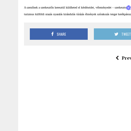
A szerzőnek a szerkesztőn keresztül küldheted el kérdéseidet, véleményedet – szerkeszto
turizmus külföldi utazás nyaralás kirándulás túrázás élmények szórakozás tenger kerékpározá
SHARE
TWEE
Pre