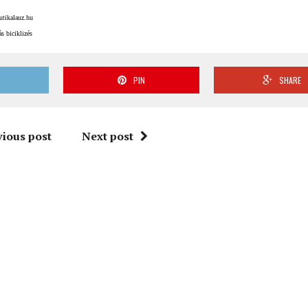
utikalauz.hu
s biciklizés
T
PIN
SHARE
vious post
Next post