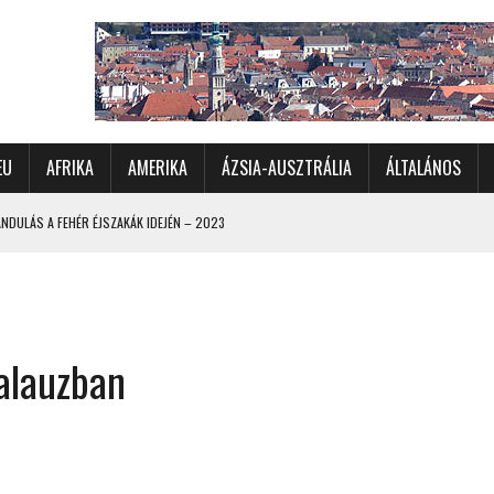
EU
AFRIKA
AMERIKA
ÁZSIA-AUSZTRÁLIA
ÁLTALÁNOS
ÁS EURÓPA ÉSZAKI ÉS NYUGATI VIDÉKEIN – 2023
OMÉTERES CSALÁDI AUTÓZÁS A SARKKÖRÖN TÚLRA – 2001
KÜL IS ÜNNEPLŐBEN
RÁNDULÁS GYERGYÓI RÁADÁSSAL – 2022
kalauzban
CHELLE-SZIGETEK – 2022
 – 2017
TORSZÁG, SZLOVÉNIA, AUSZTRIA – 2021
 ORSZÁGÁBAN – IZLAND – 2018