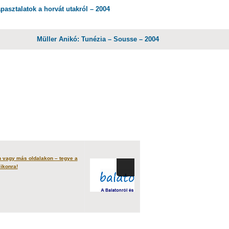
apasztalatok a horvát utakról – 2004
Müller Anikó: Tunézia – Sousse – 2004
 vagy más oldalakon – tegye a
 ikonra!