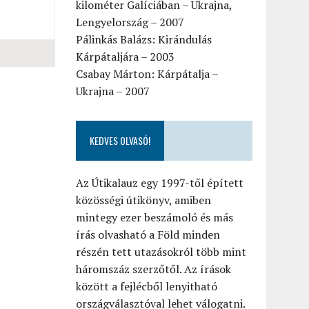
kilométer Galíciában – Ukrajna,
Lengyelország – 2007
Pálinkás Balázs: Kirándulás
Kárpátaljára – 2003
Csabay Márton: Kárpátalja –
Ukrajna – 2007
KEDVES OLVASÓ!
Az Útikalauz egy 1997-től épített
közösségi útikönyv, amiben
mintegy ezer beszámoló és más
írás olvasható a Föld minden
részén tett utazásokról több mint
háromszáz szerzőtől. Az írások
között a fejlécből lenyitható
országválasztóval lehet válogatni.