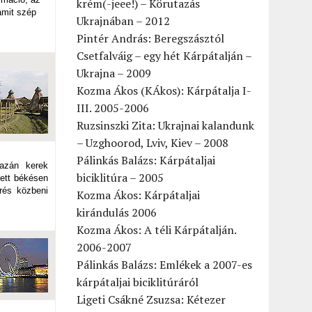
krém(-jeee!) – Körutazás
amit szép
Ukrajnában – 2012
Pintér András: Beregszásztól
Csetfalváig – egy hét Kárpátalján –
Ukrajna – 2009
Kozma Ákos (KÁkos): Kárpátalja I-
III. 2005-2006
Ruzsinszki Zita: Ukrajnai kalandunk
– Uzghoorod, Lviv, Kiev – 2008
Pálinkás Balázs: Kárpátaljai
zán kerek
biciklitúra – 2005
lett békésen
rés közbeni
Kozma Ákos: Kárpátaljai
kirándulás 2006
Kozma Ákos: A téli Kárpátalján.
2006-2007
Pálinkás Balázs: Emlékek a 2007-es
kárpátaljai biciklitúráról
Ligeti Csákné Zsuzsa: Kétezer