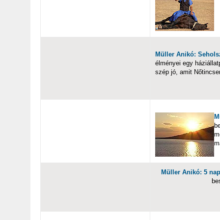
Müller Anikó: Sehols
élményei egy háziálla
szép jó, amit Nőtincse
M
b
m
m
Müller Anikó: 5 na
be