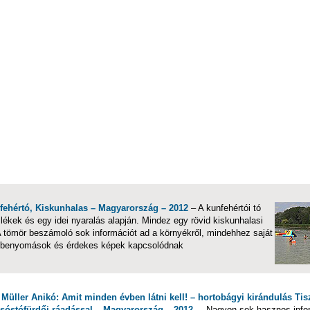
fehértó, Kiskunhalas – Magyarország – 2012
– A kunfehértói tó
ékek és egy idei nyaralás alapján. Mindez egy rövid kiskunhalasi
 A tömör beszámoló sok információt ad a környékről, mindehhez saját
benyomások és érdekes képek kapcsolódnak
Müller Anikó: Amit minden évben látni kell! – hortobágyi kirándulás Tisz
sóstófürdői ráadással – Magyarország – 2012
– Nagyon sok hasznos infor