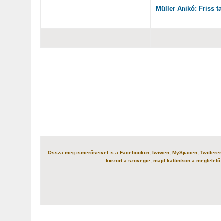
Müller Anikó: Friss t
Ossza meg ismerőseivel is a Facebookon, Iwiwen, MySpacen, Twitteren
kurzort a szövegre, majd kattintson a megfelelő