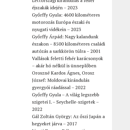
Lettországi kirándulás a fehér
éjszakák idején – 2023
Győrffy Gyula: 4600 kilométeres
motorozás Európa északi és
nyugati vidékein – 2023
Győrffy Árpád: Nagy kalandunk
északon – 8500 kilométeres családi
autózás a sarkkörön túlra – 2001
Vallások feletti fehér karácsonyok
– akár hó nélkül is ünneplőben
Oroszné Kardos Ágnes, Orosz
József: Moldovai kirándulás
gyergyói ráadással – 2022
Győrffy Gyula – A világ legszebb
szigetei I. – Seychelle-szigetek –
2022
Gál Zoltán György: Az őszi Japán a
hegyeket járva – 2017