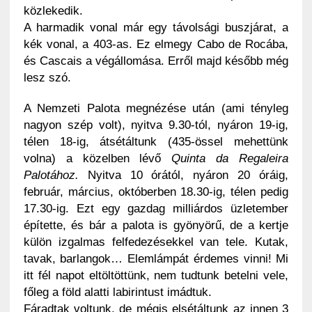
közlekedik.
A harmadik vonal már egy távolsági buszjárat, a
kék vonal, a 403-as. Ez elmegy Cabo de Rocába,
és Cascais a végállomása. Erről majd később még
lesz szó.
A Nemzeti Palota megnézése után (ami tényleg
nagyon szép volt), nyitva 9.30-tól, nyáron 19-ig,
télen 18-ig, átsétáltunk (435-össel mehettünk
volna) a közelben lévő
Quinta da Regaleira
Palotához.
Nyitva 10 órától, nyáron 20 óráig,
február, március, októberben 18.30-ig, télen pedig
17.30-ig. Ezt egy gazdag milliárdos üzletember
építette, és bár a palota is gyönyörű, de a kertje
külön izgalmas felfedezésekkel van tele. Kutak,
tavak, barlangok… Elemlámpát érdemes vinni! Mi
itt fél napot eltöltöttünk, nem tudtunk betelni vele,
főleg a föld alatti labirintust imádtuk.
Fáradtak voltunk, de mégis elsétáltunk az innen 3