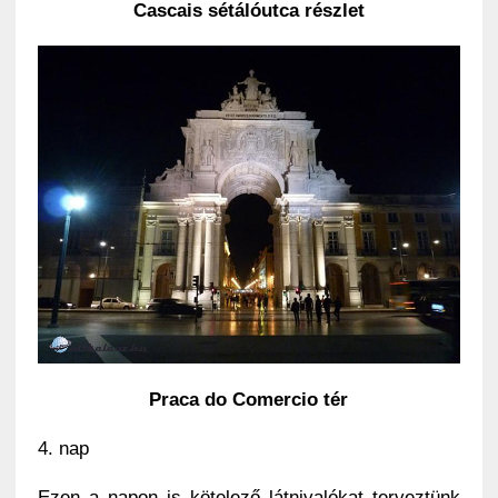
Cascais sétálóutca részlet
Praca do Comercio tér
4. nap
Ezen a napon is kötelező látnivalókat terveztünk