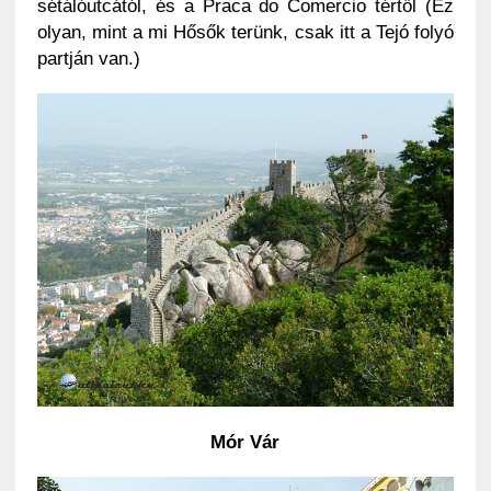
sétálóutcától, és a Praca do Comercio tértől (Ez
olyan, mint a mi Hősők terünk, csak itt a Tejó folyó
partján van.)
Mór Vár