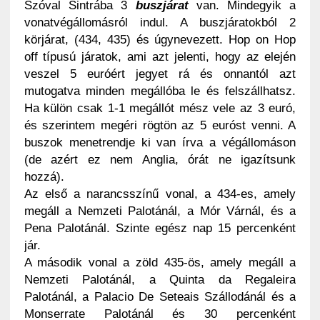
Szóval Sintrába 3
buszjárat
van. Mindegyik a
vonatvégállomásról indul. A buszjáratokból 2
körjárat, (434, 435) és úgynevezett. Hop on Hop
off típusú járatok, ami azt jelenti, hogy az elején
veszel 5 euróért jegyet rá és onnantól azt
mutogatva minden megállóba le és felszállhatsz.
Ha külön csak 1-1 megállót mész vele az 3 euró,
és szerintem megéri rögtön az 5 euróst venni. A
buszok menetrendje ki van írva a végállomáson
(de azért ez nem Anglia, órát ne igazítsunk
hozzá).
Az első a narancsszínű vonal, a 434-es, amely
megáll a Nemzeti Palotánál, a Mór Várnál, és a
Pena Palotánál. Szinte egész nap 15 percenként
jár.
A második vonal a zöld 435-ös, amely megáll a
Nemzeti Palotánál, a Quinta da Regaleira
Palotánál, a Palacio De Seteais Szállodánál és a
Monserrate Palotánál és 30 percenként