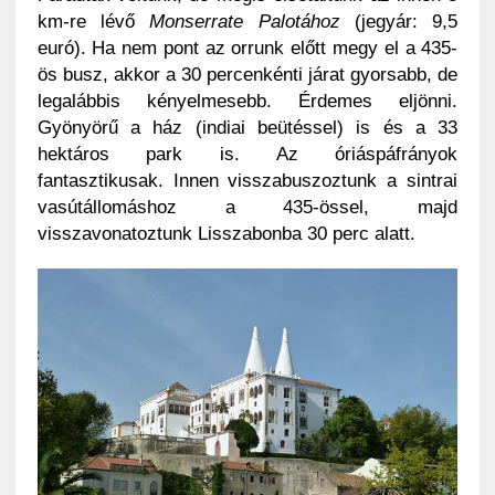
km-re lévő
Monserrate Palotához
(jegyár: 9,5
euró). Ha nem pont az orrunk előtt megy el a 435-
ös busz, akkor a 30 percenkénti járat gyorsabb, de
legalábbis kényelmesebb. Érdemes eljönni.
Gyönyörű a ház (indiai beütéssel) is és a 33
hektáros park is. Az óriáspáfrányok
fantasztikusak. Innen visszabuszoztunk a sintrai
vasútállomáshoz a 435-össel, majd
visszavonatoztunk Lisszabonba 30 perc alatt.