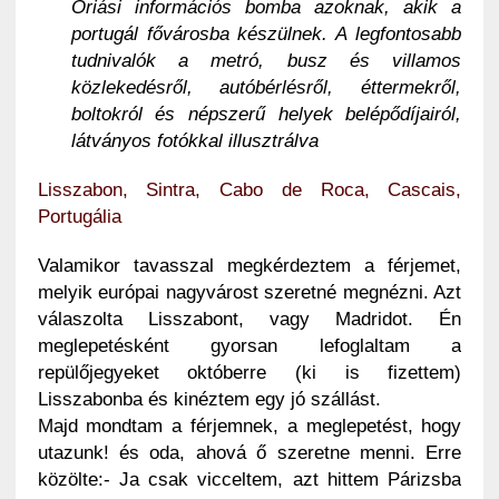
Óriási információs bomba azoknak, akik a
portugál fővárosba készülnek. A legfontosabb
tudnivalók a metró, busz és villamos
közlekedésről, autóbérlésről, éttermekről,
boltokról és népszerű helyek belépődíjairól,
látványos fotókkal illusztrálva
Lisszabon, Sintra, Cabo de Roca, Cascais,
Portugália
Valamikor tavasszal megkérdeztem a férjemet,
melyik európai nagyvárost szeretné megnézni. Azt
válaszolta Lisszabont, vagy Madridot. Én
meglepetésként gyorsan lefoglaltam a
repülőjegyeket októberre (ki is fizettem)
Lisszabonba és kinéztem egy jó szállást.
Majd mondtam a férjemnek, a meglepetést, hogy
utazunk! és oda, ahová ő szeretne menni. Erre
közölte:- Ja csak vicceltem, azt hittem Párizsba