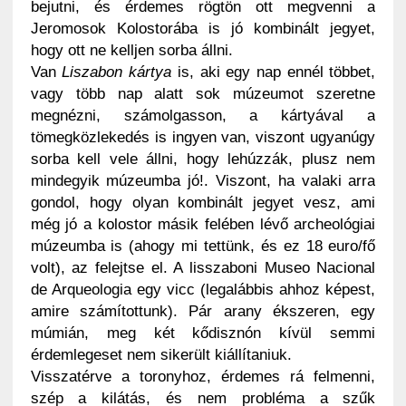
bejutni, és érdemes rögtön ott megvenni a
Jeromosok Kolostorába is jó kombinált jegyet,
hogy ott ne kelljen sorba állni.
Van
Liszabon kártya
is, aki egy nap ennél többet,
vagy több nap alatt sok múzeumot szeretne
megnézni, számolgasson, a kártyával a
tömegközlekedés is ingyen van, viszont ugyanúgy
sorba kell vele állni, hogy lehúzzák, plusz nem
mindegyik múzeumba jó!. Viszont, ha valaki arra
gondol, hogy olyan kombinált jegyet vesz, ami
még jó a kolostor másik felében lévő archeológiai
múzeumba is (ahogy mi tettünk, és ez 18 euro/fő
volt), az felejtse el. A lisszaboni Museo Nacional
de Arqueologia egy vicc (legalábbis ahhoz képest,
amire számítottunk). Pár arany ékszeren, egy
múmián, meg két kődisznón kívül semmi
érdemlegeset nem sikerült kiállítaniuk.
Visszatérve a toronyhoz, érdemes rá felmenni,
szép a kilátás, és nem probléma a szűk