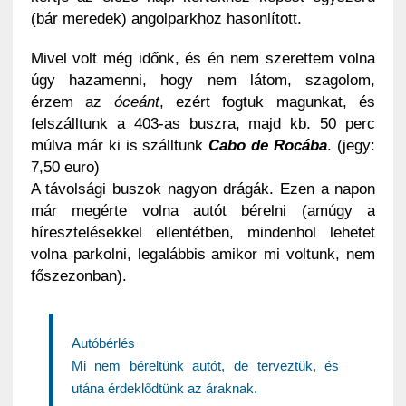
(bár meredek) angolparkhoz hasonlított.
Mivel volt még időnk, és én nem szerettem volna
úgy hazamenni, hogy nem látom, szagolom,
érzem az
óceánt
, ezért fogtuk magunkat, és
felszálltunk a 403-as buszra, majd kb. 50 perc
múlva már ki is szálltunk
Cabo de Rocába
. (jegy:
7,50 euro)
A távolsági buszok nagyon drágák. Ezen a napon
már megérte volna autót bérelni (amúgy a
híresztelésekkel ellentétben, mindenhol lehetet
volna parkolni, legalábbis amikor mi voltunk, nem
főszezonban).
Autóbérlés
Mi nem béreltünk autót, de terveztük, és
utána érdeklődtünk az áraknak.