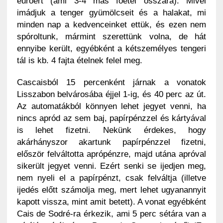
euróért (ami 3-4 más főétel összára). Mivel
imádjuk a tenger gyümölcseit és a halakat, mi
minden nap a kedvenceinket ettük, és ezen nem
spóroltunk, mármint szerettünk volna, de hát
ennyibe került, egyébként a kétszemélyes tengeri
tál is kb. 4 fajta ételnek felel meg.
Cascaisból 15 percenként járnak a vonatok
Lisszabon belvárosába éjjel 1-ig, és 40 perc az út.
Az automatákból könnyen lehet jegyet venni, ha
nincs apród az sem baj, papírpénzzel és kártyával
is lehet fizetni. Nekünk érdekes, hogy
akárhányszor akartunk papírpénzzel fizetni,
először felváltotta aprópénzre, majd utána apróval
sikerült jegyet venni. Ezért senki se ijedjen meg,
nem nyeli el a papírpénzt, csak felváltja (illetve
ijedés előtt számolja meg, mert lehet ugyanannyit
kapott vissza, mint amit betett). A vonat egyébként
Cais de Sodré-ra érkezik, ami 5 perc sétára van a