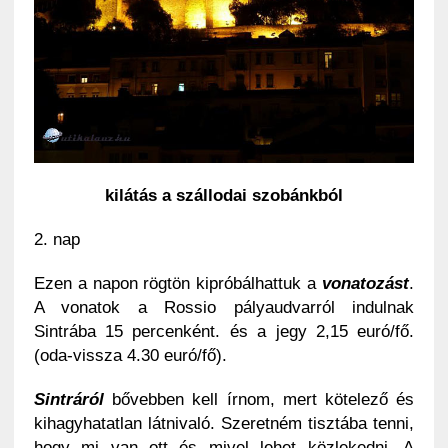
kilátás a szállodai szobánkból
2. nap
Ezen a napon rögtön kipróbálhattuk a
vonatozást
.
A vonatok a Rossio pályaudvarról indulnak
Sintrába 15 percenként. és a jegy 2,15 euró/fő.
(oda-vissza 4.30 euró/fő).
Sintráról
bővebben kell írnom, mert kötelező és
kihagyhatatlan látnivaló. Szeretném tisztába tenni,
hogy mi van ott és mivel lehet közlekedni. A