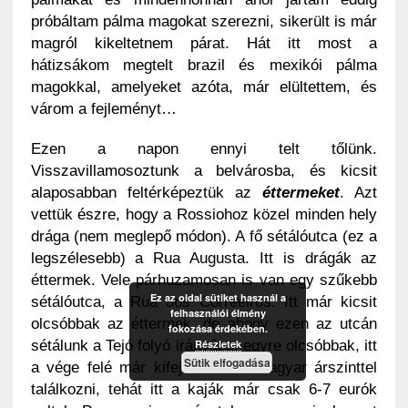
próbáltam pálma magokat szerezni, sikerült is már
magról kikeltetnem párat. Hát itt most a
hátizsákom megtelt brazil és mexikói pálma
magokkal, amelyeket azóta, már elültettem, és
várom a fejleményt…
Ezen a napon ennyi telt tőlünk.
Visszavillamosoztunk a belvárosba, és kicsit
alaposabban feltérképeztük az
éttermeket
. Azt
vettük észre, hogy a Rossiohoz közel minden hely
drága (nem meglepő módon). A fő sétálóutca (ez a
legszélesebb) a Rua Augusta. Itt is drágák az
éttermek. Vele párhuzamosan is van egy szűkebb
Ez az oldal sütiket használ a
sétálóutca, a Rua dos Correeiros. Itt már kicsit
felhasználói élmény
olcsóbbak az éttermek, de ahogy ezen az utcán
fokozása érdekében.
sétálunk a Tejó folyó irányába, egyre olcsóbbak, itt
Részletek
Sütik elfogadása
a vége felé már kifejezetten a magyar árszinttel
találkozni, tehát itt a kaják már csak 6-7 eurók