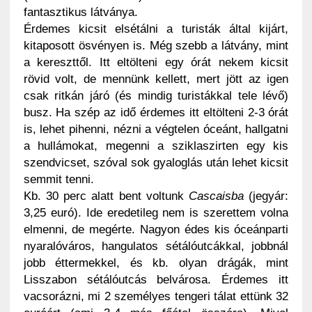
fantasztikus látványa.
Érdemes kicsit elsétálni a turisták által kijárt,
kitaposott ösvényen is. Még szebb a látvány, mint
a kereszttől. Itt eltölteni egy órát nekem kicsit
rövid volt, de mennünk kellett, mert jött az igen
csak ritkán járó (és mindig turistákkal tele lévő)
busz. Ha szép az idő érdemes itt eltölteni 2-3 órát
is, lehet pihenni, nézni a végtelen óceánt, hallgatni
a hullámokat, megenni a sziklaszirten egy kis
szendvicset, szóval sok gyaloglás után lehet kicsit
semmit tenni.
Kb. 30 perc alatt bent voltunk
Cascaisba
(jegyár:
3,25 euró). Ide eredetileg nem is szerettem volna
elmenni, de megérte. Nagyon édes kis óceánparti
nyaralóváros, hangulatos sétálóutcákkal, jobbnál
jobb éttermekkel, és kb. olyan drágák, mint
Lisszabon sétálóutcás belvárosa. Érdemes itt
vacsorázni, mi 2 személyes tengeri tálat ettünk 32