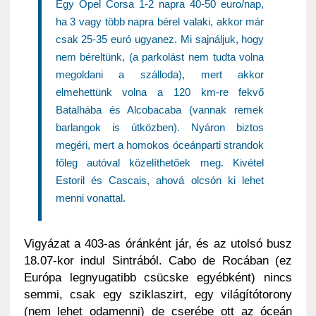
Egy Opel Corsa 1-2 napra 40-50 euro/nap,
ha 3 vagy több napra bérel valaki, akkor már
csak 25-35 euró ugyanez. Mi sajnáljuk, hogy
nem béreltünk, (a parkolást nem tudta volna
megoldani a szálloda), mert akkor
elmehettünk volna a 120 km-re fekvő
Batalhába és Alcobacaba (vannak remek
barlangok is útközben). Nyáron biztos
megéri, mert a homokos óceánparti strandok
főleg autóval közelíthetőek meg. Kivétel
Estoril és Cascais, ahová olcsón ki lehet
menni vonattal.
Vigyázat a 403-as óránként jár, és az utolsó busz
18.07-kor indul Sintrából. Cabo de Rocában (ez
Európa legnyugatibb csücske egyébként) nincs
semmi, csak egy sziklaszirt, egy világítótorony
(nem lehet odamenni) de cserébe ott az óceán