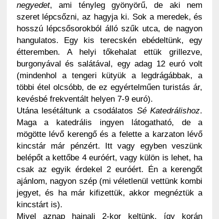
negyedet
, ami tényleg gyönyörű, de aki nem
szeret lépcsőzni, az hagyja ki. Sok a meredek, és
hosszú lépcsősorokból álló szűk utca, de nagyon
hangulatos. Egy kis terecskén ebédeltünk, egy
étteremben. A helyi tőkehalat ettük grillezve,
burgonyával és salátával, egy adag 12 euró volt
(mindenhol a tengeri kütyük a legdrágábbak, a
többi étel olcsóbb, de ez egyértelműen turistás ár,
kevésbé frekventált helyen 7-9 euró).
Utána lesétáltunk a csodálatos
Sé Katedrálishoz
.
Maga a katedrális ingyen látogatható, de a
mögötte lévő kerengő és a felette a karzaton lévő
kincstár már pénzért. Itt vagy egyben veszünk
belépőt a kettőbe 4 euróért, vagy külön is lehet, ha
csak az egyik érdekel 2 euróért. Én a kerengőt
ajánlom, nagyon szép (mi véletlenül vettünk kombi
jegyet, és ha már kifizettük, akkor megnéztük a
kincstárt is).
Mivel aznap hajnali 2-kor keltünk, így korán