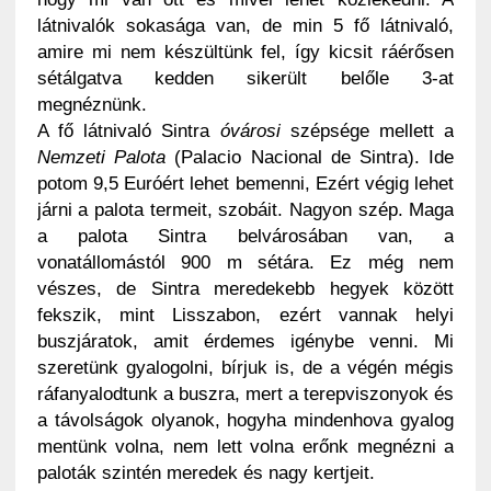
látnivalók sokasága van, de min 5 fő látnivaló,
amire mi nem készültünk fel, így kicsit ráérősen
sétálgatva kedden sikerült belőle 3-at
megnéznünk.
A fő látnivaló Sintra
óvárosi
szépsége mellett a
Nemzeti Palota
(Palacio Nacional de Sintra). Ide
potom 9,5 Euróért lehet bemenni, Ezért végig lehet
járni a palota termeit, szobáit. Nagyon szép. Maga
a palota Sintra belvárosában van, a
vonatállomástól 900 m sétára. Ez még nem
vészes, de Sintra meredekebb hegyek között
fekszik, mint Lisszabon, ezért vannak helyi
buszjáratok, amit érdemes igénybe venni. Mi
szeretünk gyalogolni, bírjuk is, de a végén mégis
ráfanyalodtunk a buszra, mert a terepviszonyok és
a távolságok olyanok, hogyha mindenhova gyalog
mentünk volna, nem lett volna erőnk megnézni a
paloták szintén meredek és nagy kertjeit.