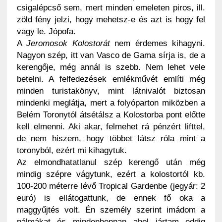
csigalépcső sem, mert minden emeleten piros, ill.
zöld fény jelzi, hogy mehetsz-e és azt is hogy fel
vagy le. Jópofa.
A
Jeromosok Kolostorát
nem érdemes kihagyni.
Nagyon szép, itt van Vasco de Gama sírja is, de a
kerengője, még annál is szebb. Nem lehet vele
betelni. A felfedezések emlékművét említi még
minden turistakönyv, mint látnivalót biztosan
mindenki meglátja, mert a folyóparton miközben a
Belém Toronytól átsétálsz a Kolostorba pont előtte
kell elmenni. Aki akar, felmehet rá pénzért lifttel,
de nem hiszem, hogy többet látsz róla mint a
toronyból, ezért mi kihagytuk.
Az elmondhatatlanul szép kerengő után még
mindig szépre vágytunk, ezért a kolostortól kb.
100-200 méterre lévő Tropical Gardenbe (jegyár: 2
euró) is ellátogattunk, de ennek fő oka a
maggyűjtés volt. Én személy szerint imádom a
pálmákat és mindenhonnan ahol jártam eddig