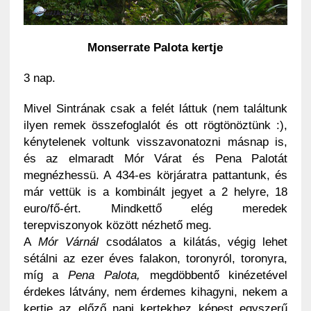
Monserrate Palota kertje
3 nap.
Mivel Sintrának csak a felét láttuk (nem találtunk
ilyen remek összefoglalót és ott rögtönöztünk :),
kénytelenek voltunk visszavonatozni másnap is,
és az elmaradt Mór Várat és Pena Palotát
megnézhessü. A 434-es körjáratra pattantunk, és
már vettük is a kombinált jegyet a 2 helyre, 18
euro/fő-ért. Mindkettő elég meredek
terepviszonyok között nézhető meg.
A
Mór Várnál
csodálatos a kilátás, végig lehet
sétálni az ezer éves falakon, toronyról, toronyra,
míg a
Pena Palota,
megdöbbentő kinézetével
érdekes látvány, nem érdemes kihagyni, nekem a
kertje az előző napi kertekhez képest egyszerű