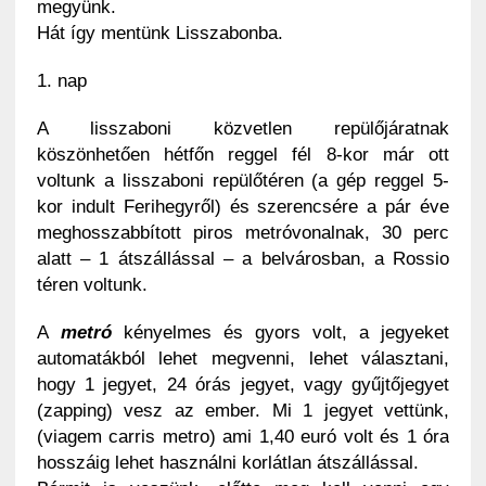
megyünk.
Hát így mentünk Lisszabonba.
1. nap
A lisszaboni közvetlen repülőjáratnak
köszönhetően hétfőn reggel fél 8-kor már ott
voltunk a lisszaboni repülőtéren (a gép reggel 5-
kor indult Ferihegyről) és szerencsére a pár éve
meghosszabbított piros metróvonalnak, 30 perc
alatt – 1 átszállással – a belvárosban, a Rossio
téren voltunk.
A
metró
kényelmes és gyors volt, a jegyeket
automatákból lehet megvenni, lehet választani,
hogy 1 jegyet, 24 órás jegyet, vagy gyűjtőjegyet
(zapping) vesz az ember. Mi 1 jegyet vettünk,
(viagem carris metro) ami 1,40 euró volt és 1 óra
hosszáig lehet használni korlátlan átszállással.