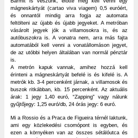
Bármit is veszünk, előtte meg kell venni egy
mágneskártyát (cartao viva viagem) 0,5 euróért,
és onnantól mindig arra fogja az automata
feltölteni az újabb és újabb jegyeket. A metróban
vásárolt jegyek jók a villamosokra is, és az
autóbuszokra is. A vonatra nem, arra más fajta
automatából kell venni a vonatállomáson jegyet,
de az utóbbi helyen általában van normál pénztár
is.
A metrón kapuk vannak, amihez hozzá kell
érinteni a mágneskártyát befelé is és kifelé is. A
metrók kb. 3-4 percenként járnak, a villamosok és
buszok ritkábban, kb. 15 percenként. Az aktuális
árak: 1 jegy 1,40 euró, “Zapping” vagy nálunk
gyűjtőjegy: 1,25 euró/db, 24 órás jegy: 6 euró.
Mi a Rossio és a Praca de Figueira térnél laktunk,
ami egy közlekedési csomópont is egyben, és
ezen a környéken van az összes sétálóutca és