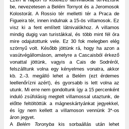
be, nevezetesen a Belém Tornyot és a Jeromosok
Kolostorát. A Rossio tér melletti tér a Praca de
Figueira tér, innen indulnak a 15-ös villamosok. Ez
visz ki a fent említett látnivalókhoz. A villamos
mindig dugig van turistákkal, és több mint fél óra
mire odajutottunk vele. Ez 30 fok melegben elég
szörnyű volt. Később jöttünk rá, hogy ha azon a
vasútvégállomáson, amelyre a Cascaisból érkező
vonattal jöttünk, vagyis a Cais de Sodréról,
felszálltunk volna egy kényelmes vonatra, akkor
kb. 2.-3. megálló lehet a Belém (ezt érdemes
leellenőrízni azért), és gyorsabb is lett volna az
utunk. Mi erre nem gondoltunk így a 15 percenként
induló zsúfolásig megtelt villamossal utaztunk, de
előtte feltöltöttük a mágneskártyánkat jegyekkel,
és így nem kellett a villamoson vennünk 3*-os
áron jegyet.
A
Belém Toronyba
kis sorbaállás után lehet