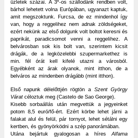
üzletek százai. A 3*-os szállodánk rendben volt,
bárhol lehetett volna Európában, ugyanazt kaptuk,
amit megszoktunk. Furcsa, de ez mindenhol így
van, hogy a reggelihez nem adnak zöldségeket,
ezért nekünk az első dolgunk volt boltot keresni és
paprikát, paradicsomot venni a reggelihez. A
belvárosban sok kis bolt van, szerintem kicsit
drágák, de a legközelebbi szupermarkethez is
min. fél órát kell kifelé utazni a városból.
Egyébként az árak olyanok, mint itthon, de a
belváros az mindenben drágább (mint itthon).
Első napunk délelőttjén rögtön a
Szent György
Várat
céloztuk meg (Castelo de Sao George).
Kisebb sorbaállás után megvettük a jegyeinket
potom 8,5 euró/fő-ért. Ezért körbe lehet járni a
falakat alul és felül, pár tornyot, lehet sétálni egy
kertben, és gyönyörködni a szép panorámában.
Utána bejártuk gyalogosan a híres
Alfama