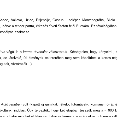
abac, Valjevo, Uzice, Prijepolje, Gostun – belépés Montenegróba, Bijelo 
 leérve a tenger partra, érkezés Sveti Stefan felől Budvára. Ez távolságában
utópályás szakasza.
tva végül is a
kettes útvonalat
választottuk. Kétségtelen, hogy kényelmi-, b
, de látnivaló, úti élmények tekintetében meg sem közelítheti a kettes-né
agutak, víztározók…).
.
Autó rendben
volt (kapott új gumikat, fékek-, futóművek-, kormánymű- átné
pakoltunk, indulás. Úgy terveztük, hogy két etapban tesszük meg a ~ 900 
 hogy a határ mindkét oldalán van faházas kemping – szándékoztunk megszáll