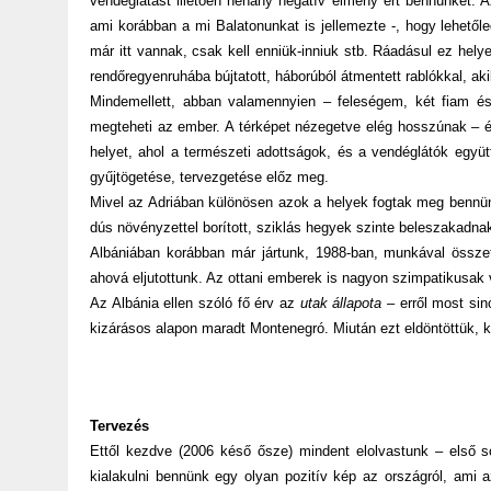
vendéglátást illetően néhány negatív élmény ért bennünket. 
ami korábban a mi Balatonunkat is jellemezte -, hogy lehetől
már itt vannak, csak kell enniük-inniuk stb. Ráadásul ez hel
rendőregyenruhába bújtatott, háborúból átmentett rablókkal, ak
Mindemellett, abban valamennyien – feleségem, két fiam é
megteheti az ember. A térképet nézegetve elég hosszúnak – é
helyet, ahol a természeti adottságok, és a vendéglátók együ
gyűjtögetése, tervezgetése előz meg.
Mivel az Adriában különösen azok a helyek fogtak meg bennünke
dús növényzettel borított, sziklás hegyek szinte beleszakadna
Albániában korábban már jártunk, 1988-ban, munkával összef
ahová eljutottunk. Az ottani emberek is nagyon szimpatikusak v
Az Albánia ellen szóló fő érv az
utak állapota
– erről most sin
kizárásos alapon maradt Montenegró. Miután ezt eldöntöttük, k
Tervezés
Ettől kezdve (2006 késő ősze) mindent elolvastunk – első so
kialakulni bennünk egy olyan pozitív kép az országról, ami a