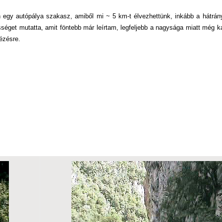
 egy autópálya szakasz, amiből mi ~ 5 km-t élvezhettünk, inkább a hátrán
ősséget mutatta, amit föntebb már leírtam, legfeljebb a nagysága miatt még 
ézésre.