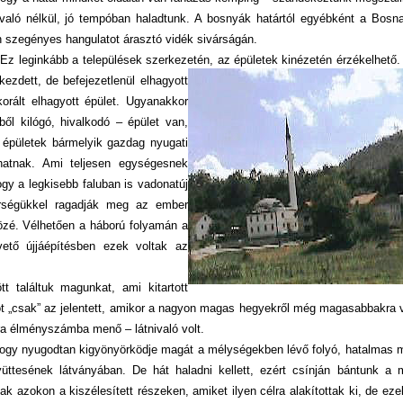
való nélkül, jó tempóban haladtunk. A bosnyák határtól egyébként a Bosna
 szegényes hangulatot árasztó vidék sivárságán.
Ez leginkább a települések szerkezetén, az épületek kinézetén érzékelhető
ezdett, de befejezetlenül elhagyott
orált elhagyott épület. Ugyanakkor
ől kilógó, hivalkodó – épület van,
 épületek bármelyik gazdag nyugati
hatnak. Ami teljesen egységesnek
gy a legkisebb faluban is vadonatúj
rségükkel ragadják meg az ember
közé. Vélhetően a háború folyamán a
ető újjáépítésben ezek voltak az
 találtuk magunkat, ami kitartott
t „csak” az jelentett, amikor a nagyon magas hegyekről még magasabbakra v
a élményszámba menő – látnivaló volt.
, hogy nyugodtan kigyönyörködje magát a mélységekben lévő folyó, hatalma
gyüttesének látványában. De hát haladni kellett, ezért csínján bántunk a 
k azokon a kiszélesített részeken, amiket ilyen célra alakítottak ki, de e