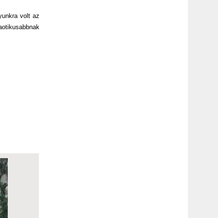
yunkra volt az
kaotikusabbnak