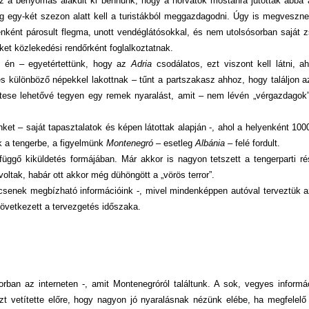
Az a benyomás alakult ki bennünk, hogy a horvátok mostanra jutottak abba 
eg egy-két szezon alatt kell a turistákból meggazdagodni. Úgy is megveszn
yenként párosult flegma, unott vendéglátósokkal, és nem utolsósorban saját 
iket közlekedési rendőrként foglalkoztatnak.
s én – egyetértettünk, hogy az
Adria
csodálatos, ezt viszont kell látni, 
s különböző népekkel lakottnak – tűnt a partszakasz ahhoz, hogy találjon 
ttese lehetővé tegyen egy remek nyaralást, amit – nem lévén „vérgazdagok
t – saját tapasztalatok és képen látottak alapján -, ahol a helyenként 1000 
k a tengerbe, a figyelmünk
Montenegró
– esetleg
Albánia
– felé fordult.
üggő kiküldetés formájában. Már akkor is nagyon tetszett a tengerparti r
oltak, habár ott akkor még dühöngött a „vörös terror”.
csenek megbízható információink -, mivel mindenképpen autóval terveztük a
övetkezett a tervezgetés időszaka.
rban az interneten -, amit Montenegróról találtunk. A sok, vegyes informá
zt vetítette előre, hogy nagyon jó nyaralásnak nézünk elébe, ha megfelelő