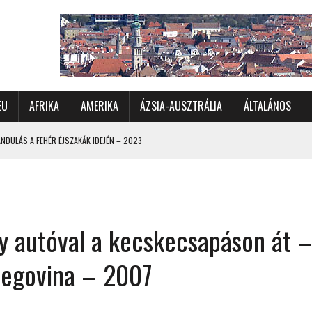
EU
AFRIKA
AMERIKA
ÁZSIA-AUSZTRÁLIA
ÁLTALÁNOS
DULÁS A FEHÉR ÉJSZAKÁK IDEJÉN – 2023
 ÉSZAKI ÉS NYUGATI VIDÉKEIN – 2023
OMÉTERES CSALÁDI AUTÓZÁS A SARKKÖRÖN TÚLRA – 2001
KÜL IS ÜNNEPLŐBEN
y autóval a kecskecsapáson át 
RÁNDULÁS GYERGYÓI RÁADÁSSAL – 2022
CHELLE-SZIGETEK – 2022
cegovina – 2007
 – 2017
TORSZÁG, SZLOVÉNIA, AUSZTRIA – 2021