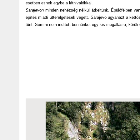
esetben esnek egybe a látnivalókkal.
Sarajevon
minden nehézség nélkül átkeltünk. Épülőfélben van
építés miatti útterelgetések végett. Sarajevo ugyanazt a kett
tűnt. Semmi nem indított bennünket egy kis megállásra, körüln