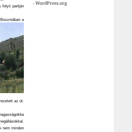
-
WordPress.org
 folyó partján
.
Boszniában a
ezetett az út.
s magasságokba
megállásokkal.
zek nem minden