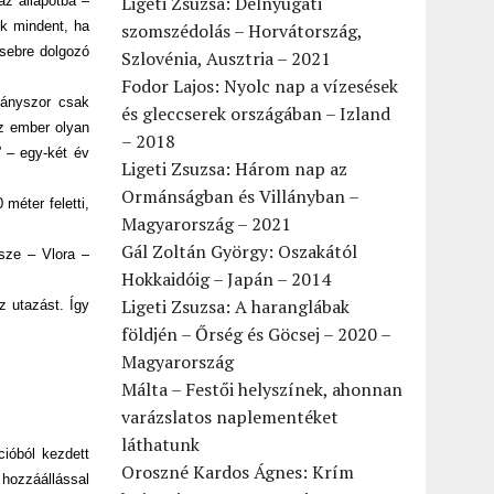
Ligeti Zsuzsa: Délnyugati
az állapotba –
ek mindent, ha
szomszédolás – Horvátország,
zsebre dolgozó
Szlovénia, Ausztria – 2021
Fodor Lajos: Nyolc nap a vízesések
ahányszor csak
és gleccserek országában – Izland
az ember olyan
– 2018
” – egy-két év
Ligeti Zsuzsa: Három nap az
Ormánságban és Villányban –
méter feletti,
Magyarország – 2021
Gál Zoltán György: Oszakától
észe – Vlora –
Hokkaidóig – Japán – 2014
Ligeti Zsuzsa: A haranglábak
z utazást. Így
földjén – Őrség és Göcsej – 2020 –
Magyarország
Málta – Festői helyszínek, ahonnan
varázslatos naplementéket
láthatunk
cióból kezdett
Oroszné Kardos Ágnes: Krím
 hozzáállással