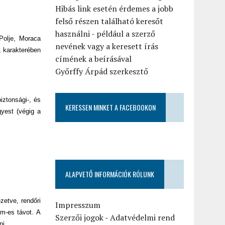
Hibás link esetén érdemes a jobb
felső részen található keresőt
használni - például a szerző
Polje, Moraca
nevének vagy a keresett írás
, karakterében
címének a beírásával
Győrffy Árpád szerkesztő
iztonsági-, és
KERESSEN MINKET A FACEBOOKON
gyest (végig a
ALAPVETŐ INFORMÁCIÓK RÓLUNK
zetve, rendőri
Impresszum
km-es távot. A
Szerzői jogok
-
Adatvédelmi rend
ni.