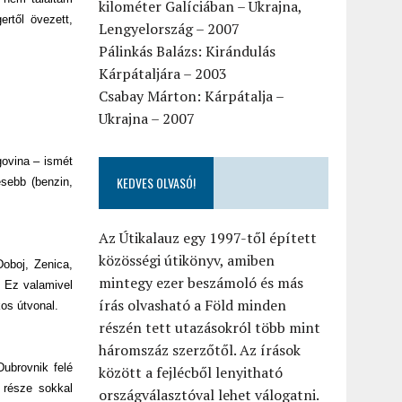
kilométer Galíciában – Ukrajna,
ertől övezett,
Lengyelország – 2007
Pálinkás Balázs: Kirándulás
Kárpátaljára – 2003
Csabay Márton: Kárpátalja –
Ukrajna – 2007
govina – ismét
KEDVES OLVASÓ!
sebb (benzin,
Az Útikalauz egy 1997-től épített
közösségi útikönyv, amiben
oboj, Zenica,
mintegy ezer beszámoló és más
. Ez valamivel
írás olvasható a Föld minden
kos útvonal.
részén tett utazásokról több mint
háromszáz szerzőtől. Az írások
ubrovnik felé
között a fejlécből lenyitható
 része sokkal
országválasztóval lehet válogatni.