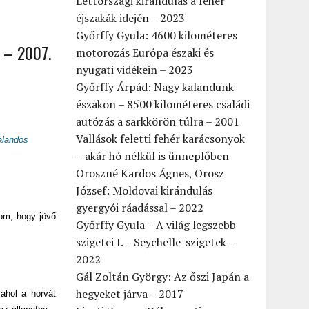
Lettországi kirándulás a fehér
éjszakák idején – 2023
Győrffy Gyula: 4600 kilométeres
 – 2007.
motorozás Európa északi és
nyugati vidékein – 2023
Győrffy Árpád: Nagy kalandunk
északon – 8500 kilométeres családi
autózás a sarkkörön túlra – 2001
Vallások feletti fehér karácsonyok
alandos
– akár hó nélkül is ünneplőben
Oroszné Kardos Ágnes, Orosz
József: Moldovai kirándulás
gyergyói ráadással – 2022
lom, hogy jövő
Győrffy Gyula – A világ legszebb
szigetei I. – Seychelle-szigetek –
2022
Gál Zoltán György: Az őszi Japán a
hegyeket járva – 2017
ahol a horvát