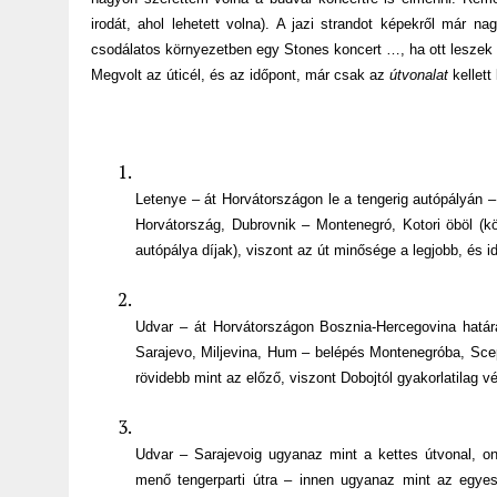
irodát, ahol lehetett volna). A jazi strandot képekről már n
csodálatos környezetben egy Stones koncert …, ha ott leszek
Megvolt az úticél, és az időpont, már csak az
útvonalat
kellett
Letenye – át Horvátországon le a tengerig autópályán –
Horvátország, Dubrovnik – Montenegró, Kotori öböl (k
autópálya díjak), viszont az út minősége a legjobb, és i
Udvar – át Horvátországon Bosznia-Hercegovina hatá
Sarajevo, Miljevina, Hum – belépés Montenegróba, Scep
rövidebb mint az előző, viszont Dobojtól gyakorlatilag v
Udvar – Sarajevoig ugyanaz mint a kettes útvonal, on
menő tengerparti útra – innen ugyanaz mint az egyes