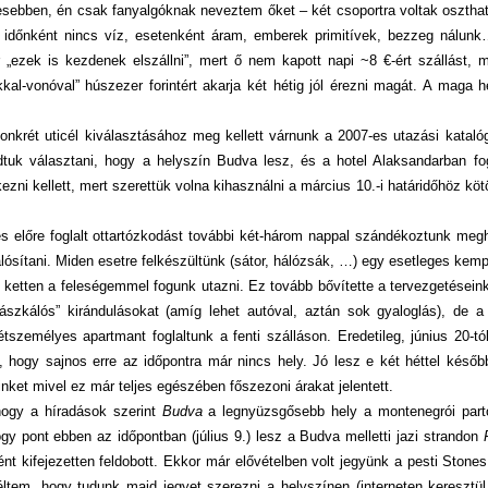
vesebben, én csak fanyalgóknak neveztem őket – két csoportra voltak osztha
 időnként nincs víz, esetenként áram, emberek primitívek, bezzeg nálunk
ezek is kezdenek elszállni”, mert ő nem kapott napi ~8 €-ért szállást, 
kal-vonóval” húszezer forintért akarja két hétig jól érezni magát. A maga 
onkrét uticél kiválasztásához meg kellett várnunk a 2007-es utazási katal
tuk választani, hogy a helyszín Budva lesz, és a hotel Alaksandarban fog
ekezni kellett, mert szerettük volna kihasználni a március 10.-i határidőhöz kötö
es előre foglalt ottartózkodást további két-három nappal szándékoztunk meg
lósítani. Miden esetre felkészültünk (sátor, hálózsák, …) egy esetleges kemp
k ketten a feleségemmel fogunk utazni. Ez tovább bővítette a tervezgetéseink
zkálós” kirándulásokat (amíg lehet autóval, aztán sok gyaloglás), de a
tszemélyes apartmant foglaltunk a fenti szálláson. Eredetileg, június 20-tó
 hogy sajnos erre az időpontra már nincs hely. Jó lesz e két héttel később,
inket mivel ez már teljes egészében főszezoni árakat jelentett.
hogy a híradások szerint
Budva
a legnyüzsgősebb hely a montenegrói part
ogy pont ebben az időpontban (július 9.) lesz a Budva melletti jazi strandon
t kifejezetten feldobott. Ekkor már elővételben volt jegyünk a pesti Stones
ltem, hogy tudunk majd jegyet szerezni a helyszínen (interneten keresztü