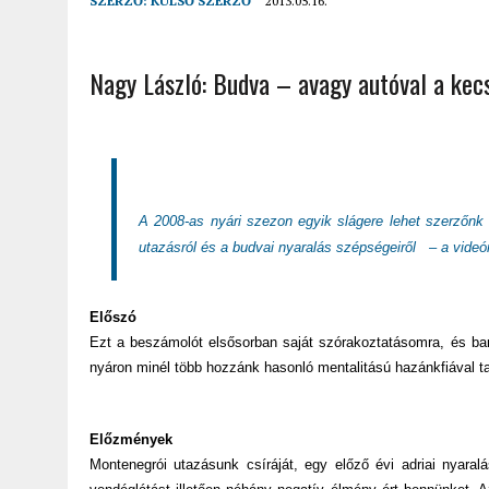
SZERZŐ:
KÜLSŐ SZERZŐ
2013.05.16.
2022.02.12.
|
FODOR LAJOS: NYOLC NAP A VÍZESÉSEK ÉS GLECCSEREK
2026.04.01.
|
EURÓPA LEGFONTOSABB VÁROSAI A DIGITÁLIS NOMÁD
Nagy László: Budva – avagy autóval a ke
A 2008-as nyári szezon egyik slágere lehet szerzőnk
utazásról és a budvai nyaralás szépségeiről – a videór
Előszó
Ezt a beszámolót elsősorban saját szórakoztatásomra, és bar
nyáron minél több hozzánk hasonló mentalitású hazánkfiával t
Előzmények
Montenegrói utazásunk csíráját, egy előző évi adriai nyaralás