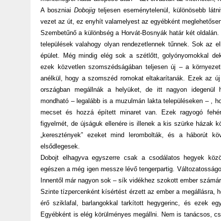
A boszniai
Dobojig
teljesen eseménytelenül, különösebb látni
vezet az út, ez enyhít valamelyest az egyébként meglehetősen
Szembetűnő a különbség a Horvát-Bosnyák határ két oldalán. 
települések valahogy olyan rendezetlennek tűnnek. Sok az elk
épület. Még mindig elég sok a szétlőtt, golyónyomokkal dek
ezek közvetlen szomszédságában teljesen új – a környezetb
anélkül, hogy a szomszéd romokat eltakarítanák. Ezek az új
országban megállnák a helyüket, de itt nagyon idegenül 
mondható – legalább is a muzulmán lakta településeken – , ho
mecset és hozzá épített minaret van. Ezek ragyogó fehé
figyelmét, de újságuk ellenére is illenek a kis szürke házak 
„keresztények” ezeket mind lerombolták, és a háborút köv
elsődlegesek.
Dobojt elhagyva egyszerre csak a csodálatos hegyek között
egészen a még igen messze lévő tengerpartig. Változatosságo
Innentől már nagyon sok – sík vidékhez szokott ember számár
Szinte tízpercenként kísértést érzett az ember a megállásra
érő sziklafal, barlangokkal tarkított hegygerinc, és ezek e
Egyébként is elég körülményes megállni. Nem is tanácsos, csa