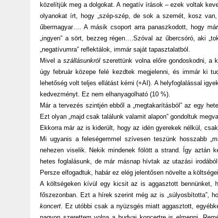
közelítjük meg a dolgokat. A negatív írások – ezek voltak ke
olyanokat írt, hogy „szép-szép, de sok a szemét, kosz van,
űbermagyar…. A másik csoport arra panaszkodott, hogy már „
„ingyen” a sört, bezzeg régen….Szóval az űbercsóró, aki „tok
„negatívumra” reflektálok, immár saját tapasztalatból.
Mivel a
szállásunkról
szerettünk volna előre gondoskodni, a k
úgy február közepe felé kezdtek megjelenni, és immár ki tud
lehetőség volt teljes ellátást kérni (+AI). A helyfoglalással igy
kedvezményt. Ez nem elhanyagolható (10 %).
Már a tervezés szintjén ebből a „megtakarításból” az egy het
Ezt olyan „majd csak találunk valamit alapon” gondoltuk megva
Ekkorra már az is kiderült, hogy az idén gyerekek nélkül, csa
Mi ugyanis a feleségemmel szívesen teszünk hosszabb „más
nehezen viselik. Nekik mindenek fölött a strand. Így aztán ké
hetes foglalásunk, de már másnap hívtak az utazási irodából,
Persze elfogadtuk, habár ez elég jelentősen növelte a költsége
A költségeken kívül egy kicsit az is aggasztott bennünket, 
főszezonban. Ezt a hírek szerint még az is „súlyosbította”, h
koncert
. Ez utóbbi csak a nyüzsgés miatt aggasztott, egyébkén
nagyon szerettem volna a budvai koncertre is elmenni. Remé