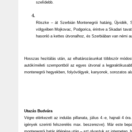
szelídebb.
Röszke – át Szerbián Montenegrói határig, Újvidék, S
völgyében Mojkovac, Podgorica, érintve a Skadari tavat,
hasonló a kettes útvonalhoz, és Szerbiában van némi a
Hosszas hezitálás után, az elhatározásunkat többször módosí
autókíméleti szempontból az egyes útvonal a legpraktikusabb
montenegrói hegyekben, folyóvölgyek, kanyonok, sorozatos al
Utazás Budvára
Végre elérkezett az indulás pillanata, július 4.-e, hajnali 4 óra
igények szerinti felszerelés max. beszerezve). Már este be
montenegrói határ átlépése után – azt olvastuk az interneten,