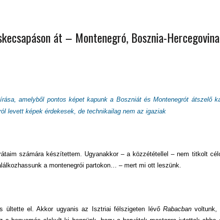
 ORSZÁGÁBAN – IZLAND – 2018
OK SZÁMÁRA 2026-BAN
cskecsapáson át – Montenegró, Bosznia-Hercegovina
 írása, amelyből pontos képet kapunk a Boszniát és Montenegrót átszelő k
ól levett képek érdekesek, de technikailag nem az igaziak
átaim számára készítettem. Ugyanakkor – a közzététellel – nem titkolt cé
alálkozhassunk a montenegrói partokon… – mert mi ott leszünk.
 ültette el. Akkor ugyanis az Isztriai félszigeten lévő
Rabacban
voltunk, 