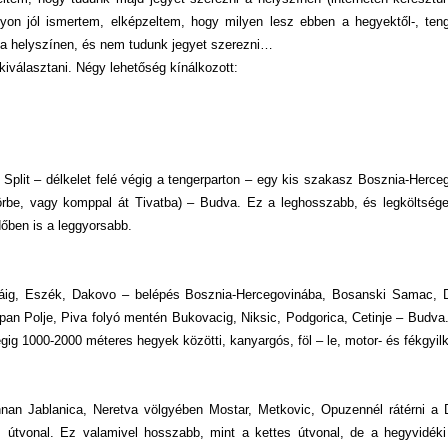
agyon jól ismertem, elképzeltem, hogy milyen lesz ebben a hegyektől-, teng
 a helyszínen, és nem tudunk jegyet szerezni…
 kiválasztani. Négy lehetőség kínálkozott:
 Split – délkelet felé végig a tengerparton – egy kis szakasz Bosznia-Herce
örbe, vagy komppal át Tivatba) – Budva. Ez a leghosszabb, és legköltsége
dőben is a leggyorsabb.
ráig, Eszék, Dakovo – belépés Bosznia-Hercegovinába, Bosanski Samac, D
an Polje, Piva folyó mentén Bukovacig, Niksic, Podgorica, Cetinje – Budva
égig 1000-2000 méteres hegyek közötti, kanyargós, föl – le, motor- és fékgyil
nan Jablanica, Neretva völgyében Mostar, Metkovic, Opuzennél rátérni a D
 útvonal. Ez valamivel hosszabb, mint a kettes útvonal, de a hegyvidéki