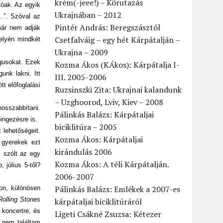
krém(-jeee!) – Körutazás
tóak. Az egyik
Ukrajnában – 2012
…”. Szóval az
Pintér András: Beregszásztól
már nem adják
Csetfalváig – egy hét Kárpátalján –
helyén mindkét
Ukrajna – 2009
ógusokat. Ezek
Kozma Ákos (KÁkos): Kárpátalja I-
unk lakni. Itt
III. 2005-2006
tt előfoglalási
Ruzsinszki Zita: Ukrajnai kalandunk
– Uzghoorod, Lviv, Kiev – 2008
hosszabbítani.
Pálinkás Balázs: Kárpátaljai
ingezésre is.
biciklitúra – 2005
 lehetőségeit.
Kozma Ákos: Kárpátaljai
 gyerekek ezt
kirándulás 2006
l szólt az egy
Kozma Ákos: A téli Kárpátalján.
 július 5-től?
2006-2007
Pálinkás Balázs: Emlékek a 2007-es
on, különösen
Rolling Stones
kárpátaljai biciklitúráról
 koncertre, és
Ligeti Csákné Zsuzsa: Kétezer
l nem találtam