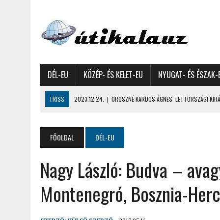
DÉL-EU
KÖZÉP- ÉS KELET-EU
NYUGAT- ÉS ÉSZAK-
FRISS
2023.12.24.
|
OROSZNÉ KARDOS ÁGNES: LETTORSZÁGI KIRÁN
2023.12.09.
|
GYŐRFFY GYULA: 4600 KILOMÉTERES MOTOROZÁS EURÓPA
2023.11.17.
|
GYŐRFFY ÁRPÁD: NAGY KALANDUNK ÉSZAKON – 8500 KIL
FŐOLDAL
DÉL-EU
2022.12.21.
|
VALLÁSOK FELETTI FEHÉR KARÁCSONYOK – AKÁR HÓ NÉL
Nagy László: Budva – avag
2022.12.11.
|
OROSZNÉ KARDOS ÁGNES, OROSZ JÓZSEF: MOLDOVAI KI
2022.03.08.
|
GYŐRFFY GYULA – A VILÁG LEGSZEBB SZIGETEI I. – SEY
Montenegró, Bosznia-Her
2022.02.26.
|
GÁL ZOLTÁN GYÖRGY: AZ ŐSZI JAPÁN A HEGYEKET JÁRVA
2022.02.24.
|
LIGETI ZSUZSA: DÉLNYUGATI SZOMSZÉDOLÁS – HORVÁ