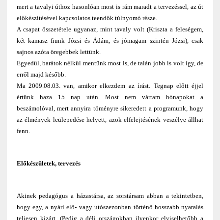
mert a tavalyi úthoz hasonlóan most is rám maradt a tervezéssel, az út
előkészítésével kapcsolatos teendők túlnyomó része.
A csapat összetétele ugyanaz, mint tavaly volt (Kriszta a feleségem,
két kamasz fiunk Józsi és Ádám, és jómagam szintén Józsi), csak
sajnos azóta öregebbek lettünk.
Egyedül, barátok nélkül mentünk most is, de talán jobb is volt így, de
erről majd később.
Ma 2009.08.03. van, amikor elkezdem az írást. Tegnap előtt éjjel
értünk haza 15 nap után. Most nem vártam hónapokat a
beszámolóval, mert annyira töményre sikeredett a programunk, hogy
az élmények leülepedése helyett, azok elfelejtésének veszélye állhat
fenn.
Előkészületek, tervezés
Akinek pedagógus a házastársa, az sorstársam abban a tekintetben,
hogy egy, a nyári elő- vagy utószezonban történő hosszabb nyaralás
teljesen kizárt. (Pedig a déli országokban ilyenkor elviselhetőbb a