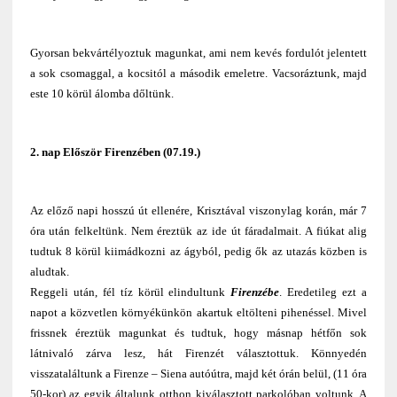
Gyorsan bekvártélyoztuk magunkat, ami nem kevés fordulót jelentett
a sok csomaggal, a kocsitól a második emeletre. Vacsoráztunk, majd
este 10 körül álomba dőltünk.
2. nap Először Firenzében (07.19.)
Az előző napi hosszú út ellenére, Krisztával viszonylag korán, már 7
óra után felkeltünk. Nem éreztük az ide út fáradalmait. A fiúkat alig
tudtuk 8 körül kiimádkozni az ágyból, pedig ők az utazás közben is
aludtak.
Reggeli után, fél tíz körül elindultunk
Firenzébe
. Eredetileg ezt a
napot a közvetlen környékünkön akartuk eltölteni pihenéssel. Mivel
frissnek éreztük magunkat és tudtuk, hogy másnap hétfőn sok
látnivaló zárva lesz, hát Firenzét választottuk. Könnyedén
visszataláltunk a Firenze – Siena autóútra, majd két órán belül, (11 óra
50-kor) az egyik általunk otthon kiválasztott parkolóban voltunk. A