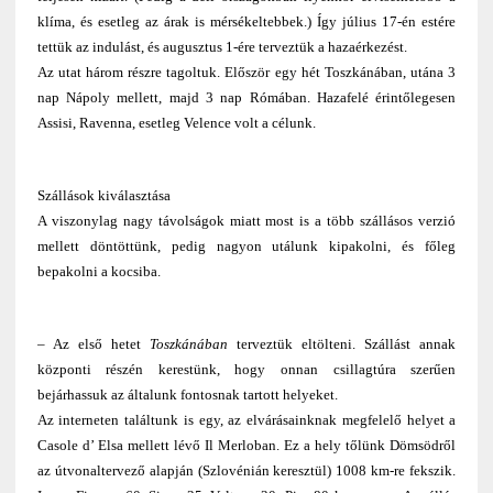
klíma, és esetleg az árak is mérsékeltebbek.) Így július 17-én estére
tettük az indulást, és augusztus 1-ére terveztük a hazaérkezést.
Az utat három részre tagoltuk. Először egy hét Toszkánában, utána 3
nap Nápoly mellett, majd 3 nap Rómában. Hazafelé érintőlegesen
Assisi, Ravenna, esetleg Velence volt a célunk.
Szállások kiválasztása
A viszonylag nagy távolságok miatt most is a több szállásos verzió
mellett döntöttünk, pedig nagyon utálunk kipakolni, és főleg
bepakolni a kocsiba.
– Az első hetet
Toszkánában
terveztük eltölteni. Szállást annak
központi részén kerestünk, hogy onnan csillagtúra szerűen
bejárhassuk az általunk fontosnak tartott helyeket.
Az interneten találtunk is egy, az elvárásainknak megfelelő helyet a
Casole d’ Elsa mellett lévő Il Merloban. Ez a hely tőlünk Dömsödről
az útvonaltervező alapján (Szlovénián keresztül) 1008 km-re fekszik.