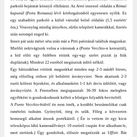
parkoló bejáratát könnyű elhibázni. Az
Arnó
innenső oldalán a
Római
kapunál
(Porta Romana) lévő körforgalomból egyenesen nyílik. Ez
egy szabadtéri parkoló a külső városfal belső oldalán (1,5 euróért/
óra,). Viszonylag mindig árnyékos, sűrűn telepített kamerákkal, fizetés
után sorompó enged ki.
Innen pár száz méter séta után már a Pitti palotánál találtuk magunkat.
Mielőtt nekivágtunk volna a városnak a (Ponte Vecchio-n keresztül),
a híd előtt egy büfében ettünk egy-egy szelet pizzát (a fiúk
dupláztak). Mindezt 22 euróból megúsztuk üdítő nélkül.
Egy hátizsákban vittünk magunkkal minden nap 2-3 másfél literes,
még előzőleg otthon jól behűtött ásványvizet. Nem akartunk 2-3
eurót költeni fejenként, és alkalmanként 1-1 két decis üdítőért, vagy
ásványvízért. A Firenzében megtapasztalt 36-39 fokos melegben
egyébként is gondoskodnunk kellett a bőséges folyadék-bevitelről.
A
Ponte Vecchio-hídról
én nem írnék, a korábbi beszámolókat csak
ismételni tudnám. Gyönyörű, öreg és szűk. Főleg a kövezeten
hemzsegő alkalmi árusok portékáitól. ( Én is vettem itt egy kicsi
teleszkópos lábú kameraállványt. 10 euróról csupán 4-re alkudtam le,
mert siettünk.) Úgy gondoltuk, először megnézzük az
Uffizit.
Bár