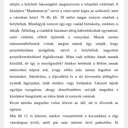
idején, a helybéli lakosságból megszervezte a település védelmét. A
középkor “Manhattan-je” nevet a város azért kapta az utókortól, mert
a városban közel 70 db, kb. 30 méter magas tornyot emeltek a
helybéliek. Mindegyik tornyot egy-egy család birtokolta, ezekben is
laktak. Állítólag, a családok huzamos ideig háborúskodtak egymással,
ezért védelmi célból építették a tornyokat. Mások szerint
státusszimbólumok voltak, megint mások úgy tartják, hogy
posztótárolásra szolgáltak, mivel a helybéliek nagyrészt
posztókereskedéssel foglalkoznak. Mára csak néhány darab maradt
közülük, de így is lenyűgözőek! Amikor beértünk a főtérre, annak
méreteihez képest sok, (vagy több) száz turista fogadott ott
bennünket. Jókedvűen, a lépcsőkön és a tér kövezetén üldögélve
nyalták fagyijukat, itták sörüket, vagy kólájukat. Látszott rajtuk
egyfajta nyugalom, ahogy átszellemülten szívják magukba a
középkor hangulatát, az ódon falak és tornyok varázsát.
Kicsit mintha megszűnt volna létezni az idő, mi is élveztük az
egészet.
Már fél 11 is lehetett, amikor visszatértünk a kocsinkhoz a régi
városkapun kívül, attól pár száz méterre lévő parkolóba. Itt