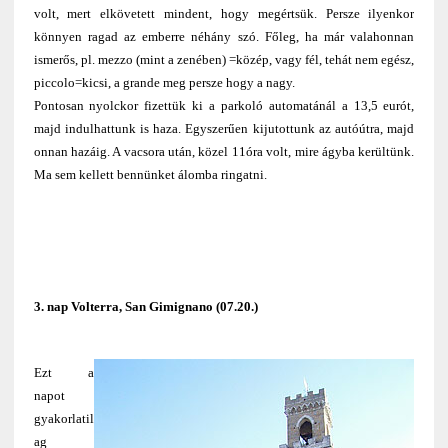
volt, mert elkövetett mindent, hogy megértsük. Persze ilyenkor
könnyen ragad az emberre néhány szó. Főleg, ha már valahonnan
ismerős, pl. mezzo (mint a zenében) =közép, vagy fél, tehát nem egész,
piccolo=kicsi, a grande meg persze hogy a nagy.
Pontosan nyolckor fizettük ki a parkoló automatánál a 13,5 eurót,
majd indulhattunk is haza. Egyszerűen kijutottunk az autóútra, majd
onnan hazáig. A vacsora után, közel 11óra volt, mire ágyba kerültünk.
Ma sem kellett bennünket álomba ringatni.
3. nap Volterra, San Gimignano (07.20.)
Ezt a
napot
gyakorlatil
ag