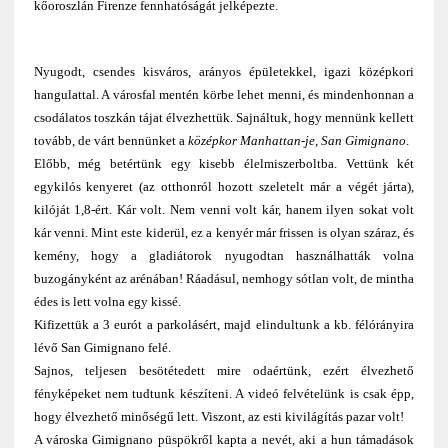
kőoroszlán Firenze fennhatóságát jelképezte.
Nyugodt, csendes kisváros, arányos épületekkel, igazi középkori
hangulattal. A városfal mentén körbe lehet menni, és mindenhonnan a
csodálatos toszkán tájat élvezhettük. Sajnáltuk, hogy mennünk kellett
tovább, de várt bennünket a
középkor Manhattan-je, San Gimignano
.
Előbb, még betértünk egy kisebb élelmiszerboltba. Vettünk két
egykilós kenyeret (az otthonról hozott szeletelt már a végét járta),
kilóját 1,8-ért. Kár volt. Nem venni volt kár, hanem ilyen sokat volt
kár venni. Mint este kiderül, ez a kenyér már frissen is olyan száraz, és
kemény, hogy a gladiátorok nyugodtan használhatták volna
buzogányként az arénában! Ráadásul, nemhogy sótlan volt, de mintha
édes is lett volna egy kissé.
Kifizettük a 3 eurót a parkolásért, majd elindultunk a kb. félórányira
lévő San Gimignano felé.
Sajnos, teljesen besötétedett mire odaértünk, ezért élvezhető
fényképeket nem tudtunk készíteni. A videó felvételünk is csak épp,
hogy élvezhető minőségű lett. Viszont, az esti kivilágítás pazar volt!
A városka Gimignano püspökről kapta a nevét, aki a hun támadások