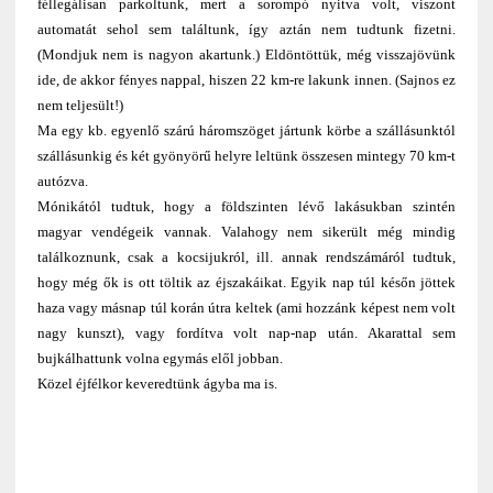
féllegálisan parkoltunk, mert a sorompó nyitva volt, viszont
automatát sehol sem találtunk, így aztán nem tudtunk fizetni.
(Mondjuk nem is nagyon akartunk.) Eldöntöttük, még visszajövünk
ide, de akkor fényes nappal, hiszen 22 km-re lakunk innen. (Sajnos ez
nem teljesült!)
Ma egy kb. egyenlő szárú háromszöget jártunk körbe a szállásunktól
szállásunkig és két gyönyörű helyre leltünk összesen mintegy 70 km-t
autózva.
Mónikától tudtuk, hogy a földszinten lévő lakásukban szintén
magyar vendégeik vannak. Valahogy nem sikerült még mindig
találkoznunk, csak a kocsijukról, ill. annak rendszámáról tudtuk,
hogy még ők is ott töltik az éjszakáikat. Egyik nap túl későn jöttek
haza vagy másnap túl korán útra keltek (ami hozzánk képest nem volt
nagy kunszt), vagy fordítva volt nap-nap után. Akarattal sem
bujkálhattunk volna egymás elől jobban.
Közel éjfélkor keveredtünk ágyba ma is.