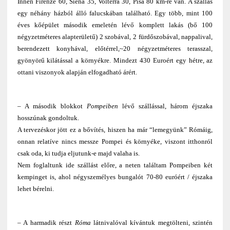
Innen Firenze 60, Siena 35, Volterra 30, Pisa 80 km-re van. A szállás
egy néhány házból álló falucskában található. Egy több, mint 100
éves kőépület második emeletén lévő komplett lakás (bő 100
négyzetméteres alapterületű) 2 szobával, 2 fürdőszobával, nappalival,
berendezett konyhával, előtérrel,~20 négyzetméteres terasszal,
gyönyörű kilátással a környékre. Mindezt 430 Euroért egy hétre, az
ottani viszonyok alapján elfogadható árért.
– A második blokkot
Pompeiben
lévő szállással, három éjszaka
hosszúnak gondoltuk.
A tervezéskor jött ez a bővítés, hiszen ha már “lemegyünk” Rómáig,
onnan relatíve nincs messze Pompei és környéke, viszont itthonról
csak oda, ki tudja eljutunk-e majd valaha is.
Nem foglaltunk ide szállást előre, a neten találtam Pompeiben két
kempinget is, ahol négyszemélyes bungalót 70-80 euróért / éjszaka
lehet bérelni.
– A harmadik részt
Róma
látnivalóval kívántuk megtölteni, szintén