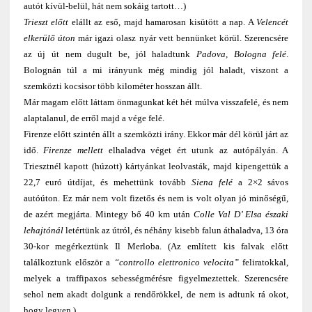
autót kívül-belül, hát nem sokáig tartott…)
Trieszt előtt
elállt az eső, majd hamarosan kisütött a nap. A
Velencét
elkerülő úton
már igazi olasz nyár vett bennünket körül. Szerencsére
az új út nem dugult be, jól haladtunk
Padova, Bologna felé
.
Bolognán túl a mi irányunk még mindig jól haladt, viszont a
szemközti kocsisor több kilométer hosszan állt.
Már magam előtt láttam önmagunkat két hét múlva visszafelé, és nem
alaptalanul, de erről majd a vége felé.
Firenze előtt szintén állt a szemközti irány. Ekkor már dél körül járt az
idő.
Firenze mellett
elhaladva véget ért utunk az autópályán. A
Triesztnél kapott (húzott) kártyánkat leolvasták, majd kipengettük a
22,7 euró útdíjat, és mehettünk tovább
Siena felé
a 2×2 sávos
autóúton. Ez már nem volt fizetős és nem is volt olyan jó minőségű,
de azért megjárta. Mintegy bő 40 km után
Colle Val D’ Elsa északi
lehajtónál
letértünk az útról, és néhány kisebb falun áthaladva, 13 óra
30-kor megérkeztünk Il Merloba. (Az említett kis falvak előtt
találkoztunk először a
“controllo elettronico velocita”
feliratokkal,
melyek a traffipaxos sebességmérésre figyelmeztettek. Szerencsére
sehol nem akadt dolgunk a rendőrökkel, de nem is adtunk rá okot,
hogy legyen.)