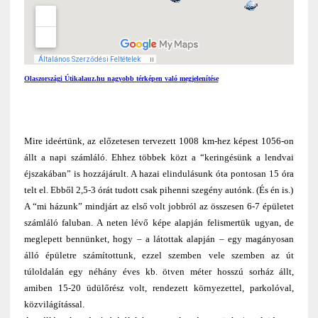
Olaszországi Útikalauz.hu nagyobb térképen való megjelenítése
Mire ideértünk, az előzetesen tervezett 1008 km-hez képest 1056-on
állt a napi számláló. Ehhez többek közt a “keringésünk a lendvai
éjszakában” is hozzájárult. A hazai elindulásunk óta pontosan 15 óra
telt el. Ebből 2,5-3 órát tudott csak pihenni szegény autónk. (És én is.)
A “mi házunk” mindjárt az első volt jobbról az összesen 6-7 épületet
számláló faluban. A neten lévő képe alapján felismertük ugyan, de
meglepett bennünket, hogy – a látottak alapján – egy magányosan
álló épületre számítottunk, ezzel szemben vele szemben az út
túloldalán egy néhány éves kb. ötven méter hosszú sorház állt,
amiben 15-20 üdülőrész volt, rendezett környezettel, parkolóval,
közvilágítással.