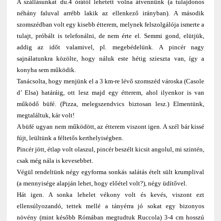
A szállásunkat du.4 órától lehetett volna átvennünk (a tulajdonos
néhány faluval arrébb lakik az ellenkező irányban). A második
szomszédban volt egy kisebb étterem, melynek felszolgálója ismerte a
tulajt, próbált is telefonálni, de nem érte el. Semmi gond, elütjük,
addig az időt valamivel, pl. megebédelünk. A pincér nagy
sajnálatunkra közölte, hogy náluk este hétig szieszta van, így a
konyha sem működik.
Tanácsolta, hogy menjünk el a 3 km-re lévő szomszéd városka (Casole
d’ Elsa) határáig, ott lesz majd egy étterem, ahol ilyenkor is van
működő büfé. (Pizza, melegszendvics biztosan lesz.) Elmentünk,
megtaláltuk, kár volt!
A büfé ugyan nem működött, az étterem viszont igen. A szél bár kissé
fújt, leültünk a féltetős kerthelyiségben.
Pincér jött, étlap volt olaszul, pincér beszélt kicsit angolul, mi szintén,
csak még nála is kevesebbet.
Végül rendeltünk négy egyforma sonkás salátás ételt sült krumplival
(a mennyisége alapján lehet, hogy előétel volt?), négy üdítővel.
Hát igen. A sonka lehelet vékony volt és kevés, viszont ezt
ellensúlyozandó, tettek mellé a tányérra jó sokat egy bizonyos
növény (mint később Rómában megtudtuk Ruccola) 3-4 cm hosszú