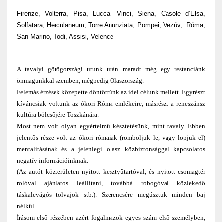
Firenze, Volterra, Pisa, Lucca, Vinci, Siena, Casole d’Elsa,
Solfatara, Herculaneum, Torre Anunziata, Pompei, Vezúv,
Róma,
San Marino, Todi, Assisi, Velence
A tavalyi görögországi utunk után maradt még egy restanciánk
önmagunkkal szemben, mégpedig Olaszország.
Felemás érzések közepette döntöttünk az idei célunk mellett. Egyrészt
kíváncsiak voltunk az ókori Róma emlékeire, másrészt a reneszánsz
kultúra bölcsőjére Toszkánára.
Most nem volt olyan egyértelmű késztetésünk, mint tavaly. Ebben
jelentős része volt az ókori rómaiak (romboljuk le, vagy lopjuk el)
mentalitásának és a jelenlegi olasz közbiztonsággal kapcsolatos
negatív információinknak.
(Az autót közterületen nyitott kesztyűtartóval, és nyitott csomagtér
rolóval ajánlatos leállítani, továbbá robogóval közlekedő
táskalevágós tolvajok stb.). Szerencsére megúsztuk minden baj
nélkül.
Írásom első részében azért fogalmazok egyes szám első személyben,