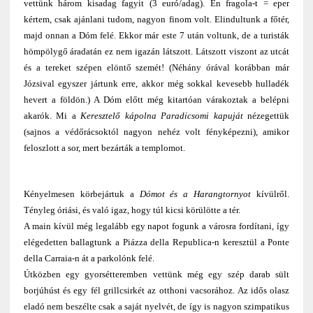
vettünk három kisadag fagyit (3 euró/adag). Én fragola-t = eper
kértem, csak ajánlani tudom, nagyon finom volt. Elindultunk a főtér,
majd onnan a Dóm felé. Ekkor már este 7 után voltunk, de a turisták
hömpölygő áradatán ez nem igazán látszott. Látszott viszont az utcát
és a tereket szépen elöntő szemét! (Néhány órával korábban már
Józsival egyszer jártunk erre, akkor még sokkal kevesebb hulladék
hevert a földön.) A Dóm előtt még kitartóan várakoztak a belépni
akarók. Mi a
Keresztelő kápolna Paradicsomi kapuját
nézegettük
(sajnos a védőrácsoktól nagyon nehéz volt fényképezni), amikor
feloszlott a sor, mert bezárták a templomot.
Kényelmesen körbejártuk a
Dómot és a Harangtornyot
kívülről.
Tényleg óriási, és való igaz, hogy túl kicsi körülötte a tér.
A main kívül még legalább egy napot fogunk a városra fordítani, így
elégedetten ballagtunk a Piázza della Republica-n keresztül a Ponte
della Carraia-n át a parkolónk felé.
Útközben egy gyorsétteremben vettünk még egy szép darab sült
borjúhúst és egy fél grillcsirkét az otthoni vacsorához. Az idős olasz
eladó nem beszélte csak a saját nyelvét, de így is nagyon szimpatikus