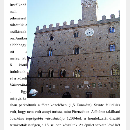
lustálkodá
ssal,
pihenéssel
töltöttük a
szállásunk
on. Amikor
alábbhagy
ott a
meleg, kb.
6 körül
indultunk
el a közeli
Volterrába
. Egy
mélygaráz
sban parkoltunk a főtér közelében (1,5 Euro/óra). Szinte felüdülés
volt, hogy nem volt annyi turista, mint Firenzében. A főtéren található
Toszkána legrégebbi városházája
1208-ból, a homlokzatát díszítő
terrakották is régen, a 15. sz.-ban készültek. Az épület sarkain lévő két