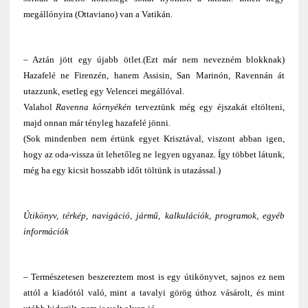
megállónyira (Ottaviano) van a Vatikán.
– Aztán jött egy újabb ötlet.(Ezt már nem nevezném blokknak)
Hazafelé ne Firenzén, hanem Assisin, San Marinón, Ravennán át
utazzunk, esetleg egy Velencei megállóval.
Valahol
Ravenna környékén
terveztünk még egy éjszakát eltölteni,
majd onnan már tényleg hazafelé jönni.
(Sok mindenben nem értünk egyet Krisztával, viszont abban igen,
hogy az oda-vissza út lehetőleg ne legyen ugyanaz. Így többet látunk,
még ha egy kicsit hosszabb időt töltünk is utazással.)
Útikönyv, térkép, navigáció, jármű, kalkulációk, programok, egyéb
információk
– Természetesen beszereztem most is egy útikönyvet, sajnos ez nem
attól a kiadótól való, mint a tavalyi görög úthoz vásárolt, és mint