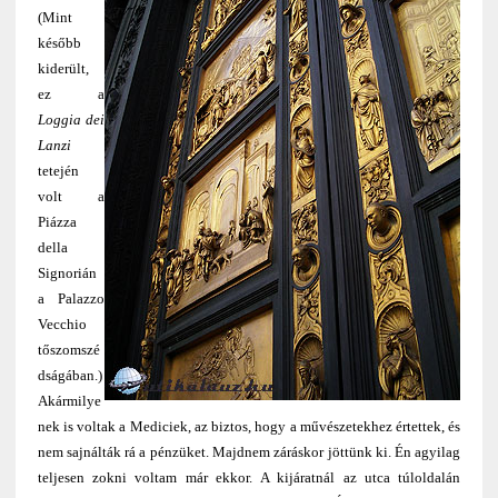
(Mint
később
kiderült,
ez a
Loggia dei
Lanzi
tetején
volt a
Piázza
della
Signorián
a Palazzo
Vecchio
tőszomszé
dságában.)
Akármilye
nek is voltak a Mediciek, az biztos, hogy a művészetekhez értettek, és
nem sajnálták rá a pénzüket. Majdnem záráskor jöttünk ki. Én agyilag
teljesen zokni voltam már ekkor. A kijáratnál az utca túloldalán