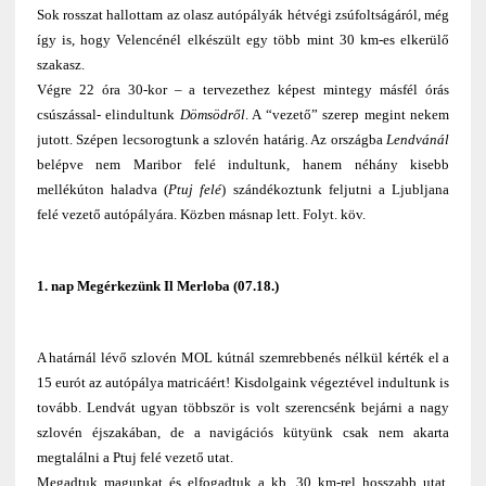
Sok rosszat hallottam az olasz autópályák hétvégi zsúfoltságáról, még
így is, hogy Velencénél elkészült egy több mint 30 km-es elkerülő
szakasz.
Végre 22 óra 30-kor – a tervezethez képest mintegy másfél órás
csúszással- elindultunk
Dömsödről
. A “vezető” szerep megint nekem
jutott. Szépen lecsorogtunk a szlovén határig. Az országba
Lendvánál
belépve nem Maribor felé indultunk, hanem néhány kisebb
mellékúton haladva (
Ptuj felé
) szándékoztunk feljutni a Ljubljana
felé vezető autópályára. Közben másnap lett. Folyt. köv.
1. nap Megérkezünk Il Merloba (07.18.)
A határnál lévő szlovén MOL kútnál szemrebbenés nélkül kérték el a
15 eurót az autópálya matricáért! Kisdolgaink végeztével indultunk is
tovább. Lendvát ugyan többször is volt szerencsénk bejárni a nagy
szlovén éjszakában, de a navigációs kütyünk csak nem akarta
megtalálni a Ptuj felé vezető utat.
Megadtuk magunkat és elfogadtuk a kb. 30 km-rel hosszabb utat.