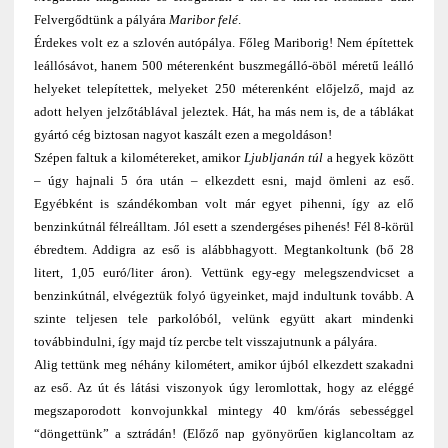
Felvergődtünk a pályára
Maribor felé
.
Érdekes volt ez a szlovén autópálya. Főleg Mariborig! Nem építettek
leállósávot, hanem 500 méterenként buszmegálló-öböl méretű leálló
helyeket telepítettek, melyeket 250 méterenként előjelző, majd az
adott helyen jelzőtáblával jeleztek. Hát, ha más nem is, de a táblákat
gyártó cég biztosan nagyot kaszált ezen a megoldáson!
Szépen faltuk a kilométereket, amikor
Ljubljanán túl
a hegyek között
– úgy hajnali 5 óra után – elkezdett esni, majd ömleni az eső.
Egyébként is szándékomban volt már egyet pihenni, így az elő
benzinkútnál félreálltam. Jól esett a szendergéses pihenés! Fél 8-körül
ébredtem. Addigra az eső is alábbhagyott. Megtankoltunk (bő 28
litert, 1,05 euró/liter áron). Vettünk egy-egy melegszendvicset a
benzinkútnál, elvégeztük folyó ügyeinket, majd indultunk tovább. A
szinte teljesen tele parkolóból, velünk együtt akart mindenki
továbbindulni, így majd tíz percbe telt visszajutnunk a pályára.
Alig tettünk meg néhány kilométert, amikor újból elkezdett szakadni
az eső. Az út és látási viszonyok úgy leromlottak, hogy az eléggé
megszaporodott konvojunkkal mintegy 40 km/órás sebességgel
“döngettünk” a sztrádán! (Előző nap gyönyörűen kiglancoltam az