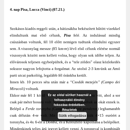
4. nap Pisa, Lucca (Vinci) (07.21.)
Szokásos kiadós reggeli után, a hátizsákba bekészített hűtött vizekkel
elindultunk mai első célunk,
Pisa
felé. Az indulással mindig
csúszásban voltunk, fél 10 előtt nemigen tudtunk elindulni egyszer
sem. A viszonylag messze (85 km-re) lévő első célunk elérése normál
viszonyok között nem kellett volna, hogy olyan sok időbe teljen. Az
elővárosok teljesen egybeépültek, és a “tele zöldes” olasz közlekedés
sokszor nagyon lefojtotta a forgalmat. Az utolsó 2-3 km-ünk az Arnó
parti utcai parkolóig, legalább fél óránkba került.
Innen kb. 10 perces séta után már a
“Csodák mezején” (Campo dei
Miracoli)
voltunk.
Ez az oldal sütiket használ a
Ekkor már fél 1 körül volt. Első utunk a pénztárhoz vitt, ahol a sor
felhasználói élmény
csak pár méter hosszú volt. Sajnos, hamar megtudtuk az okát ennek is.
fokozása érdekében.
Belépő a
Ferde toronyba (Campanile; Torre pendente)
leghamarabb
Részletek
Sütik elfogadása
csak délután 4-re volt. Mit tehettünk? Megvettük 4×15 euróért a
toronyba, és 4x 6-ért a
Dómba,
és a Keresztelő kápolnába a belépőket.
Mindenkinek teljes árú jegyet kellett venni. A toronnyal is kombinált