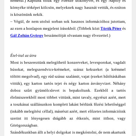
németül.) Kaptunk tőlük egy Firenze útikönyvet, és egy Nápoly és
környéke térképet kölcsön, melyeknek nagy hasznát vettük, és ezúton
is köszönünk nekik.
– Végül, de nem utolsó sorban sok hasznos információhoz jutottam,
az ezen a honlapon megjelent írásokból. (Többek közt
Török Péter
és
Gál Zoltán György
beszámolóját olvastam nagy élvezettel.)
Étel-ital az útra
Most is beszereztünk melegíthető konzerveket, levesporokat, vagdalt
húsokat, melegszendvics-krémeket, száraz kekszeket (a krémmel
töltött megolvad), egy rúd száraz szalámit, vajat (ezeket hűtőtáskában
vittük), egy karton tartós tejet és négy karton ásványvizet. Néhány
doboz szűrt gyümölcslevet is bepakoltunk. Ezekből a tartós
élelmiszerekből most többet vittünk, mint tavaly, egyrészt azért, mert
a toszkánai szállásunkon komplett lakást bérlünk főzési lehetőséggel
(inkább melegítési céllal), másrészt azért, mert előzetes információink
szerint itt lényegesen drágább az étkezés, mint itthon, vagy
Görögországban.
Szándékunkban állt a helyi dolgokat is megkóstolni, de nem akartunk