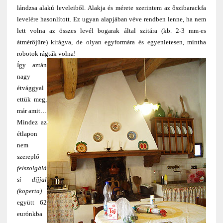
lándzsa alakú leveleiből. Alakja és mérete szerintem az őszibarackfa
levelére hasonlított. Ez ugyan alapjában véve rendben lenne, ha nem
lett volna az összes levél bogarak által szitára (kb. 2-3 mm-es
átmérőjűre) kirágva, de olyan egyformára és egyenletesen, mintha
robotok rágták volna!
Így aztán
nagy
étvággyal
ettük meg,
már amit…
Mindez az
étlapon
nem
szereplő
felszolgálá
si díjjal
(koperta)
együtt 62
eurónkba