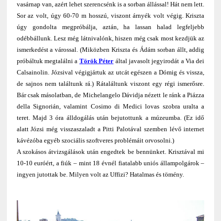
vasárnap van, azért lehet szerencsénk is a sorban állással! Hát nem lett.
Sor az volt, úgy 60-70 m hosszú, viszont árnyék volt végig. Kriszta
úgy gondolta megpróbálja, aztán, ha lassan halad legfeljebb
odébbállunk. Lesz még látnivalónk, hiszen még csak most kezdjük az
ismerkedést a várossal. (Miközben Kriszta és Ádám sorban állt, addig
próbáltuk megtalálni a
Török Péter
által javasolt jegyirodát a Via dei
Calsainolin. Józsival végigjártuk az utcát egészen a Dómig és vissza,
de sajnos nem találtunk rá.) Rátaláltunk viszont egy régi ismerősre.
Bár csak másolatban, de Michelangelo Dávidja nézett le ránk a Piázza
della Signorián, valamint Cosimo di Medici lovas szobra uralta a
teret. Majd 3 óra álldogálás után bejutottunk a múzeumba. (Ez idő
alatt Józsi még visszaszaladt a Pitti Palotával szemben lévő internet
kávézóba egyéb szociális szoftveres problémáit orvosolni.)
A szokásos átvizsgálások után engedtek be bennünket. Krisztával mi
10-10 euróért, a fiúk – mint 18 évnél fiatalabb uniós állampolgárok –
ingyen jutottak be. Milyen volt az Uffizi? Hatalmas és tömény.