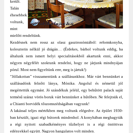
került.
Talán
éhesebbek
voltunk,
mint
mielőtt rendeltünk.
Kezdésnek nem rossz az olasz gasztronómiából: reformkonyha,
koleszterin nélkül jó drágán… (Érdekes, bárhol voltunk eddig, ha
általunk nem ismert helyi specialitásokból akartunk enni, akkor
négyen négyfélét szoktunk rendelni, hogy ne járjunk mindnyájan
pórul. Most nem figyeltünk erre, meg is jártuk!)
“Jóllakottan” visszamentünk a szállásunkhoz. Már várt bennünket a
szállásadónk felnőtt lánya, Mónika. Angolul és németül jól
megértettük egymást. Jó szándékuk jeléül, egy behűtött palack saját
termésű száraz vörös boruk várt bennünket a hűtőben. Ne felejtsük el,
a Chianti borvidék tőszomszédságában vagyunk!
A lakással teljes mértékben meg voltunk elégedve. Az épület 1930-
ban készült, igazi régi bútorok mindenhol. A konyhában meghagyták
a régi nyitott szabadkéményes tűzhelyet is a régi öntöttvas
edényekkel együtt. Nagyon hangulatos volt minden.