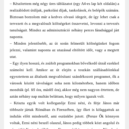
– Készítettem még négy üres táblázatot (egy A4-es lap két oldalán) a
realizálódott útdíjak, parkolási díjak, tankolások, és belépők számára.
Biztosan borzolom már a kedves olvasó idegeit, de így lehet csak a
tervezett és a megvalósult költségeket összevetni, levonni a tervezés
tanulságait. Mindez az adminisztráció néhány perces fáradsággal járt
naponta.
– Minden jelentősebb, az út során felmerült költségünket fogom
jelezni, valamint naponta az utazással eltöltött időt, vagy a megtett
utat.
– Egy ilyen hosszú, és zsúfolt programokban bővelkedő útnál ezekkel
számolni kell. Amikor az út elején a toszkán szállásadóinkkal
egyeztettem az általunk megvalósítani szándékozott programot, ők a
városok között távolságot soha nem kilométerben, hanem időben
mondták (pl. fél óra, másfél óra), akkor még nem nagyon értettem, de
aztán néhány nap multán beláttam, hogy milyen igazuk volt.
– Kriszta egyik volt kolleganője Erzsi néni, és férje János már
többször jártak Rómában és Firenzében, így őket is kifaggattuk az
indulás előtt mindenről, ami eszünkbe jutott. (Persze Ők könnyen
voltak, Erzsi néni beszél olaszul, János pedig többek közt angolul és