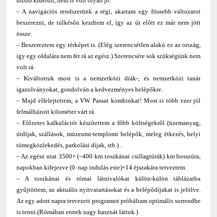
utóbb kiderült, nem is volt olyan jó.
– A navigációs rendszerünk a régi, akartam egy frissebb változatot
beszerezni, de túlkésőn kezdtem el, így az út előtt ez már nem jött
össze.
– Beszereztem egy térképet is. (Elég szerencsétlen alakú ez az ország,
így egy oldalára nem fér rá az egész.) Szerencsére sok szükségünk nem
volt rá.
– Kiváltottuk most is a nemzetközi diák-, és nemzetközi tanár
igazolványokat, gondolván a kedvezményes belépőkre.
– Majd elfelejtettem, a VW Passat kombinkat! Most is több ezer jól
felmálházott kilométer várt rá.
– Előzetes kalkulációt készítettem a főbb költségekről (üzemanyag,
útdíjak, szállások, múzeumi-templomi belépők, meleg étkezés, helyi
tömegközlekedés, parkolási díjak, stb.) .
– Az egész utat 3500+ (~400 km toszkánai csillagtúrák) km hosszúra,
napokban kifejezve (0. nap indulás este)+14 éjszakára terveztem.
– A toszkánai és római látnivalókat külön-külön táblázatba
gyűjtöttem, az aktuális nyitvatartásokat és a belépődíjakat is jelölve.
Az egy adott napra tervezett programot próbáltam optimális sorrendbe
is tenni.(Rómában ennek nagy hasznát láttuk.)