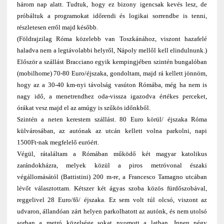
három nap alatt. Tudtuk, hogy ez bizony igencsak kevés lesz, de
próbáltuk a programokat időrendi és logikai sorrendbe is tenni,
részletesen erről majd később.
(Földrajzilag Róma közelebb van Toszkánához, viszont hazafelé
haladva nem a legtávolabbi helyről, Nápoly mellől kell elindulnunk.)
Először a szállást Bracciano egyik kempingjében szintén bungalóban
(mobilhome) 70-80 Euro/éjszaka, gondoltam, majd rá kellett jönnöm,
hogy az a 30-40 km-nyi távolság vasúton Rómába, még ha nem is
nagy idő, a menetrendhez oda-vissza igazodva értékes perceket,
órákat vesz majd el az amúgy is szűkös időnkből.
Szintén a neten kerestem szállást. 80 Euro körül/ éjszaka Róma
külvárosában, az autónak az utcán kellett volna parkolni, napi
1500Ft-nak megfelelő euróért.
Végül, rátaláltam a Rómában működő két magyar katolikus
zarándokházra, melyek közül a piros metróvonal északi
végállomásától (Battistini) 200 m-re, a Francesco Tamagno utcában
lévőt választottam. Kétszer két ágyas szoba közös fürdőszobával,
reggelivel 28 Euro/fő/ éjszaka. Ez sem volt túl olcsó, viszont az
udvaron, állandóan zárt helyen parkolhatott az autónk, és nem utolsó
sorban a metró közelsége sokat nyomott a latban. Innen négy