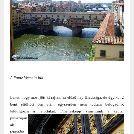
A Ponte Vecchio-híd
Lehet, hogy most jött ki rajtam az előző nap fáradtsága, de úgy kb. 2
bent eltöltött óra után, egyszerűen nem tudtam befogadni-,
feldolgozni a látottakat
. Pihenésképp kimentünk a képtár
presszóján
ak
teraszára.