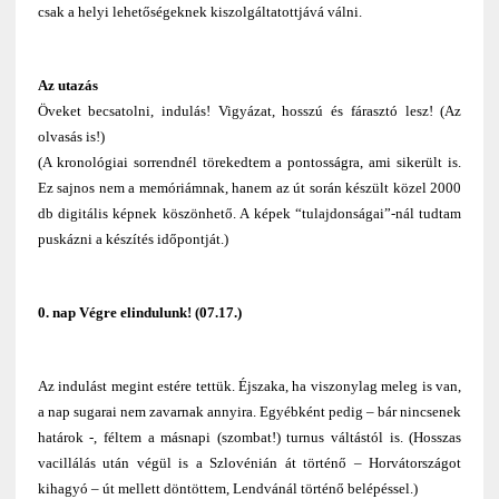
csak a helyi lehetőségeknek kiszolgáltatottjává válni.
Az utazás
Öveket becsatolni, indulás! Vigyázat, hosszú és fárasztó lesz! (Az
olvasás is!)
(A kronológiai sorrendnél törekedtem a pontosságra, ami sikerült is.
Ez sajnos nem a memóriámnak, hanem az út során készült közel 2000
db digitális képnek köszönhető. A képek “tulajdonságai”-nál tudtam
puskázni a készítés időpontját.)
0. nap Végre elindulunk! (07.17.)
Az indulást megint estére tettük. Éjszaka, ha viszonylag meleg is van,
a nap sugarai nem zavarnak annyira. Egyébként pedig – bár nincsenek
határok -, féltem a másnapi (szombat!) turnus váltástól is. (Hosszas
vacillálás után végül is a Szlovénián át történő – Horvátországot
kihagyó – út mellett döntöttem, Lendvánál történő belépéssel.)