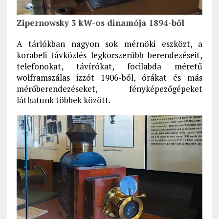
Zipernowsky 3 kW-os dinamója 1894-ből
A tárlókban nagyon sok mérnöki eszközt, a
korabeli távközlés legkorszerűbb berendezéseit,
telefonokat, távírókat, focilabda méretű
wolframszálas izzót 1906-ból, órákat és más
mérőberendezéseket, fényképezőgépeket
láthatunk többek között.