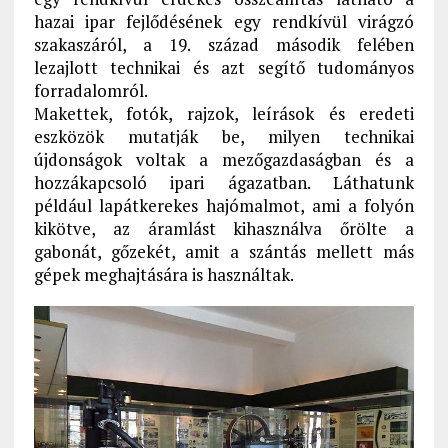
hazai ipar fejlődésének egy rendkívül virágzó
szakaszáról, a 19. század második felében
lezajlott technikai és azt segítő tudományos
forradalomról.
Makettek, fotók, rajzok, leírások és eredeti
eszközök mutatják be, milyen technikai
újdonságok voltak a mezőgazdaságban és a
hozzákapcsoló ipari ágazatban. Láthatunk
például lapátkerekes hajómalmot, ami a folyón
kikötve, az áramlást kihasználva őrölte a
gabonát, gőzekét, amit a szántás mellett más
gépek meghajtására is használtak.