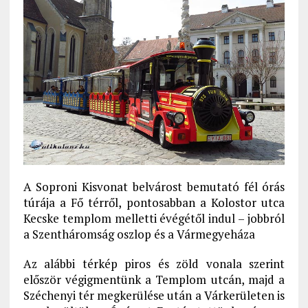
A Soproni Kisvonat belvárost bemutató fél órás
túrája a Fő térről, pontosabban a Kolostor utca
Kecske templom melletti évégétől indul – jobbról
a Szentháromság oszlop és a Vármegyeháza
Az alábbi térkép piros és zöld vonala szerint
először végigmentünk a Templom utcán, majd a
Széchenyi tér megkerülése után a Várkerületen is