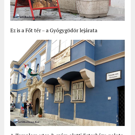
Ez is a Főt tér – a Gyógygödör lejárata