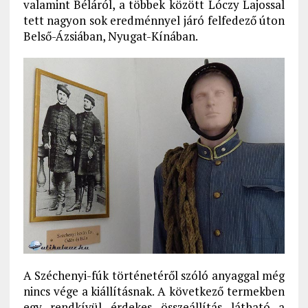
valamint Béláról, a többek között Lóczy Lajossal
tett nagyon sok eredménnyel járó felfedező úton
Belső-Ázsiában, Nyugat-Kínában.
A Széchenyi-fúk történetéről szóló anyaggal még
nincs vége a kiállításnak. A következő termekben
egy rendkívül érdekes összeállítás látható a