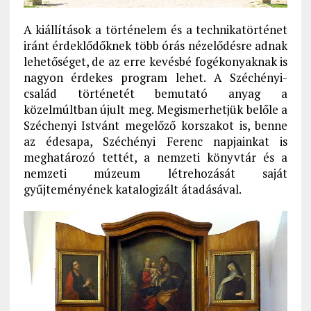
A kiállítások a történelem és a technikatörténet
iránt érdeklődőknek több órás nézelődésre adnak
lehetőséget, de az erre kevésbé fogékonyaknak is
nagyon érdekes program lehet. A Széchényi-
család történetét bemutató anyag a
közelmúltban újult meg. Megismerhetjük belőle a
Széchenyi Istvánt megelőző korszakot is, benne
az édesapa, Széchényi Ferenc napjainkat is
meghatározó tettét, a nemzeti könyvtár és a
nemzeti múzeum létrehozását saját
gyűjteményének katalogizált átadásával.