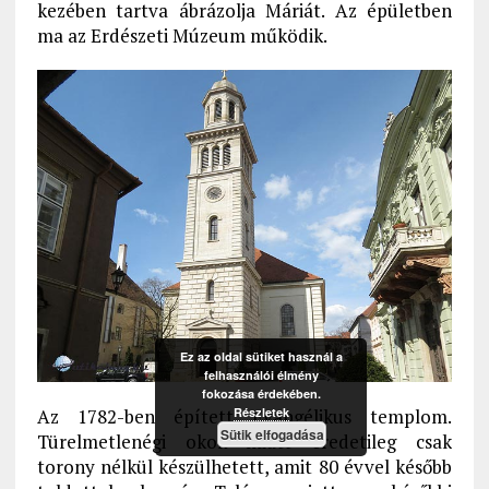
kezében tartva ábrázolja Máriát. Az épületben
ma az Erdészeti Múzeum működik.
Ez az oldal sütiket használ a
felhasználói élmény
fokozása érdekében.
Az 1782-ben épített Evangélikus templom.
Részletek
Sütik elfogadása
Türelmetlenégi okok miatt eredetileg csak
torony nélkül készülhetett, amit 80 évvel később