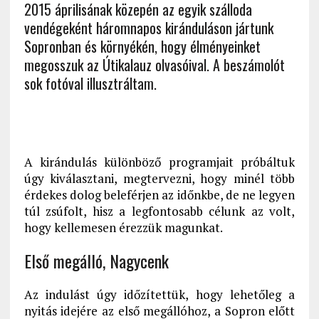
2015 áprilisának közepén az egyik szálloda
vendégeként háromnapos kiránduláson jártunk
Sopronban és környékén, hogy élményeinket
megosszuk az Útikalauz olvasóival. A beszámolót
sok fotóval illusztráltam.
A kirándulás különböző programjait próbáltuk
úgy kiválasztani, megtervezni, hogy minél több
érdekes dolog beleférjen az időnkbe, de ne legyen
túl zsúfolt, hisz a legfontosabb célunk az volt,
hogy kellemesen érezzük magunkat.
Első megálló, Nagycenk
Az indulást úgy időzítettük, hogy lehetőleg a
nyitás idejére az első megállóhoz, a Sopron előtt