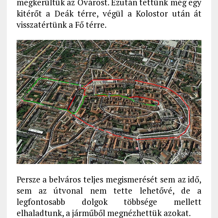
megkerültük az Óvárost. Ezután tettünk még egy
kitérőt a Deák térre, végül a Kolostor után át
visszatértünk a Fő térre.
Persze a belváros teljes megismerését sem az idő,
sem az útvonal nem tette lehetővé, de a
legfontosabb dolgok többsége mellett
elhaladtunk, a járműből megnézhettük azokat.