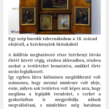
Egy szép barokk tabernákulum a 18. század
elejéről, a Széchényiek birtokából
A kiállítás meghatározó része Széchenyi István
életét követi végig, részben időrendben, részben
azokat a területeket bemutatva, amikkel élete
során foglalkozott.
Így egyben látva különösen megdöbbentő volt
számomra, hogy mennyi mindenre volt ideje,
ereje, milyen sok területen volt képes arra, hogy
meglássa a legújabb trendeket, s ezeket a
gyakorlatban is megpróbálja nálunk
megvalósítani, s mindehhez még hatalmas