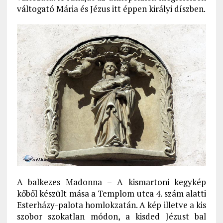
váltogató Mária és Jézus itt éppen királyi díszben.
A balkezes Madonna – A kismartoni kegykép
kőből készült mása a Templom utca 4. szám alatti
Esterházy-palota homlokzatán. A kép illetve a kis
szobor szokatlan módon, a kisded Jézust bal