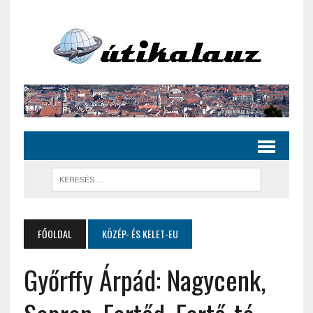
FŐOLDAL
KÖZÉP- ÉS KELET-EU
Győrffy Árpád: Nagycenk,