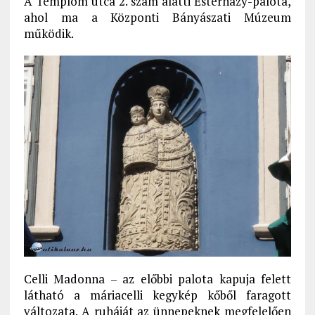
A Templom utca 2. szám alatti Esterházy-palota,
ahol ma a Központi Bányászati Múzeum
működik.
Celli Madonna – az előbbi palota kapuja felett
látható a máriacelli kegykép kőből faragott
változata. A ruháját az ünnepeknek megfelelően