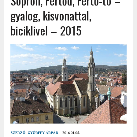
Sopron, Fertőd, Fertő-tó –
gyalog, kisvonattal,
biciklivel – 2015
SZERZŐ:
GYŐRFFY ÁRPÁD
2016.01.05.