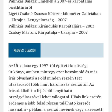
Pálinkás Balázs: Emlékek a 2007-es kárpátaljai
biciklitúráról
Ligeti Csákné Zsuzsa: Kétezer kilométer Galíciában
– Ukrajna, Lengyelország – 2007
Pálinkás Balázs: Kirándulás Kárpátaljára – 2003
Csabay Márton: Kárpátalja – Ukrajna – 2007
KEDVES OLVASÓ!
Az Útikalauz egy 1997-től épített közösségi
útikönyv, amiben mintegy ezer beszámoló és más
írás olvasható a Föld minden részén tett
utazásokról több mint háromszáz szerzőtől. Az
írások között a fejlécből lenyitható
országválasztóval lehet válogatni. Hibás link esetén
érdemes a jobb felső részen található keresőt
használni - például a szerző nevének vagy a keresett