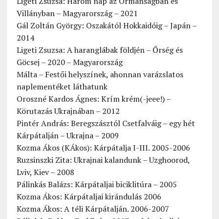
Ligeti Zsuzsa: Három nap az Ormánságban és
Villányban – Magyarország – 2021
Gál Zoltán György: Oszakától Hokkaidóig – Japán –
2014
Ligeti Zsuzsa: A haranglábak földjén – Őrség és
Göcsej – 2020 – Magyarország
Málta – Festői helyszínek, ahonnan varázslatos
naplementéket láthatunk
Oroszné Kardos Ágnes: Krím krém(-jeee!) –
Körutazás Ukrajnában – 2012
Pintér András: Beregszásztól Csetfalváig – egy hét
Kárpátalján – Ukrajna – 2009
Kozma Ákos (KÁkos): Kárpátalja I-III. 2005-2006
Ruzsinszki Zita: Ukrajnai kalandunk – Uzghoorod,
Lviv, Kiev – 2008
Pálinkás Balázs: Kárpátaljai biciklitúra – 2005
Kozma Ákos: Kárpátaljai kirándulás 2006
Kozma Ákos: A téli Kárpátalján. 2006-2007