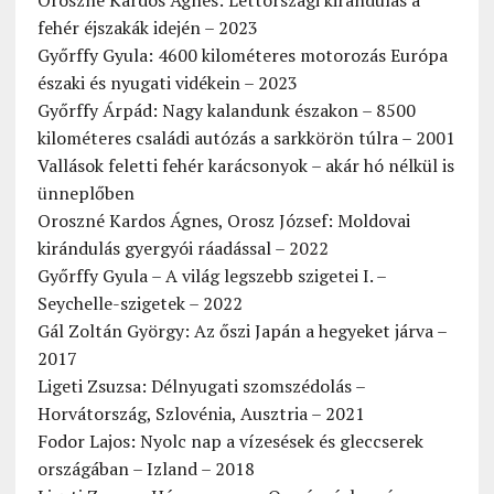
Oroszné Kardos Ágnes: Lettországi kirándulás a
fehér éjszakák idején – 2023
Győrffy Gyula: 4600 kilométeres motorozás Európa
északi és nyugati vidékein – 2023
Győrffy Árpád: Nagy kalandunk északon – 8500
kilométeres családi autózás a sarkkörön túlra – 2001
Vallások feletti fehér karácsonyok – akár hó nélkül is
ünneplőben
Oroszné Kardos Ágnes, Orosz József: Moldovai
kirándulás gyergyói ráadással – 2022
Győrffy Gyula – A világ legszebb szigetei I. –
Seychelle-szigetek – 2022
Gál Zoltán György: Az őszi Japán a hegyeket járva –
2017
Ligeti Zsuzsa: Délnyugati szomszédolás –
Horvátország, Szlovénia, Ausztria – 2021
Fodor Lajos: Nyolc nap a vízesések és gleccserek
országában – Izland – 2018