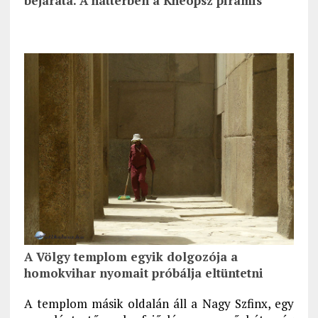
bejárata. A háttérben a Kheopsz piramis
A Völgy templom egyik dolgozója a
homokvihar nyomait próbálja eltüntetni
A templom másik oldalán áll a Nagy Szfinx, egy