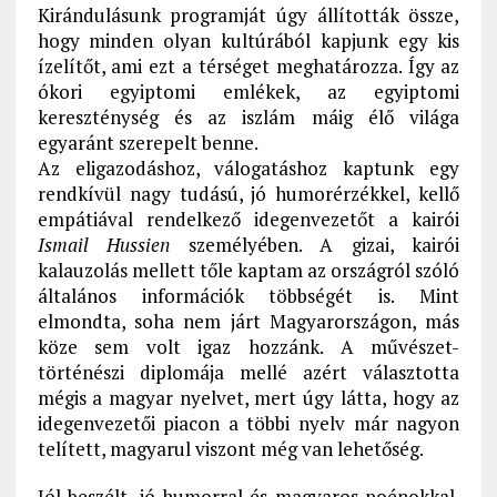
Kirándulásunk programját úgy állították össze,
hogy minden olyan kultúrából kapjunk egy kis
ízelítőt, ami ezt a térséget meghatározza. Így az
ókori egyiptomi emlékek, az egyiptomi
kereszténység és az iszlám máig élő világa
egyaránt szerepelt benne.
Az eligazodáshoz, válogatáshoz kaptunk egy
rendkívül nagy tudású, jó humorérzékkel, kellő
empátiával rendelkező idegenvezetőt a kairói
Ismail Hussien
személyében. A gizai, kairói
kalauzolás mellett tőle kaptam az országról szóló
általános információk többségét is. Mint
elmondta, soha nem járt Magyarországon, más
köze sem volt igaz hozzánk. A művészet-
történészi diplomája mellé azért választotta
mégis a magyar nyelvet, mert úgy látta, hogy az
idegenvezetői piacon a többi nyelv már nagyon
telített, magyarul viszont még van lehetőség.
Jól beszélt, jó humorral és magyaros poénokkal.