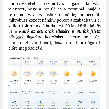
hőmérsékletet leszámítva. Igazi kihívást
jelentett, hogy a repülő és a terminál, majd a
terminál és a szálláshoz menő légkondicionált
mikrobusz között néhány percet a szabadban is el
kellett töltenünk. A budapesti 20 fok körüli hűvös
után
Kairó az esti órák ellenére is 40 fok feletti
hőséggel fogadott bennünket.
Persze nem ért
bennünket váratlanul, hisz a meteorológusok
előre megjósolták.