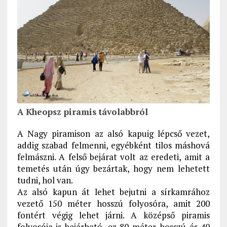
A Kheopsz piramis távolabbról
A Nagy piramison az alsó kapuig lépcső vezet,
addig szabad felmenni, egyébként tilos máshová
felmászni. A felső bejárat volt az eredeti, amit a
temetés után úgy bezártak, hogy nem lehetett
tudni, hol van.
Az alsó kapun át lehet bejutni a sírkamrához
vezető 150 méter hosszú folyosóra, amit 200
fontért végig lehet járni. A középső piramis
folyosója is bejárható, ez 80 méter hosszú és 40