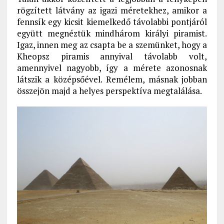
rögzített látvány az igazi méretekhez, amikor a
fennsík egy kicsit kiemelkedő távolabbi pontjáról
együtt megnéztük mindhárom királyi piramist.
Igaz, innen meg az csapta be a szemünket, hogy a
Kheopsz piramis annyival távolabb volt,
amennyivel nagyobb, így a mérete azonosnak
látszik a középsőével. Remélem, másnak jobban
összejön majd a helyes perspektíva megtalálása.