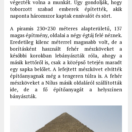
végezték volna a munkát. Úgy gondolják, hogy
toborzott szabad emberek építették, akik
naponta háromszor kaptak ennivalót és sört.
A piramis 230×230 méteres alapterületű, 137
magas építmény, oldalai a négy égtáj felé néznek.
Eredetileg kilenc méterrel magasabb volt, de a
borításként használt fehér mészköveket a
későbbi korokban lebányászták róla, ahogy a
másik kettőről is, csak a középső tetején maradt
egy sapka belőlet. A lefejtett mészkövet elvitték
építőanyagnak még a tengeren túlra is. A fehér
mészköveket a Nílus másik oldaláról szállították
ide, de a fő építőanyagát a helyszínen
bányászták.