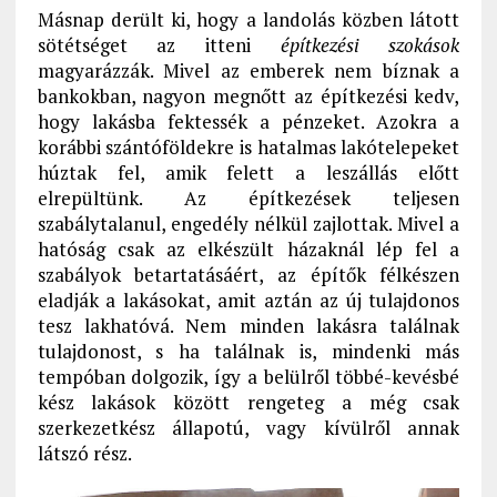
Másnap derült ki, hogy a landolás közben látott
sötétséget az itteni
építkezési szokások
magyarázzák. Mivel az emberek nem bíznak a
bankokban, nagyon megnőtt az építkezési kedv,
hogy lakásba fektessék a pénzeket. Azokra a
korábbi szántóföldekre is hatalmas lakótelepeket
húztak fel, amik felett a leszállás előtt
elrepültünk. Az építkezések teljesen
szabálytalanul, engedély nélkül zajlottak. Mivel a
hatóság csak az elkészült házaknál lép fel a
szabályok betartatásáért, az építők félkészen
eladják a lakásokat, amit aztán az új tulajdonos
tesz lakhatóvá. Nem minden lakásra találnak
tulajdonost, s ha találnak is, mindenki más
tempóban dolgozik, így a belülről többé-kevésbé
kész lakások között rengeteg a még csak
szerkezetkész állapotú, vagy kívülről annak
látszó rész.