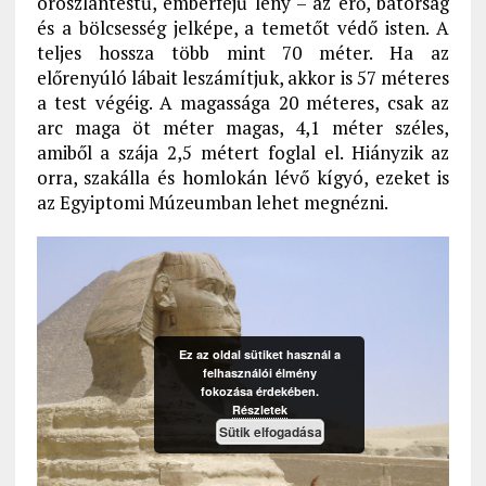
oroszlántestű, emberfejű lény – az erő, bátorság
és a bölcsesség jelképe, a temetőt védő isten. A
teljes hossza több mint 70 méter. Ha az
előrenyúló lábait leszámítjuk, akkor is 57 méteres
a test végéig. A magassága 20 méteres, csak az
arc maga öt méter magas, 4,1 méter széles,
amiből a szája 2,5 métert foglal el. Hiányzik az
orra, szakálla és homlokán lévő kígyó, ezeket is
az Egyiptomi Múzeumban lehet megnézni.
Ez az oldal sütiket használ a
felhasználói élmény
fokozása érdekében.
Részletek
Sütik elfogadása