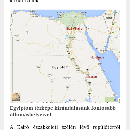
korlátozódik.
Egyiptom térképe kirándulásunk fontosabb
állomáshelyeivel
A Kairó északkeleti szélén lévő repülőtérről