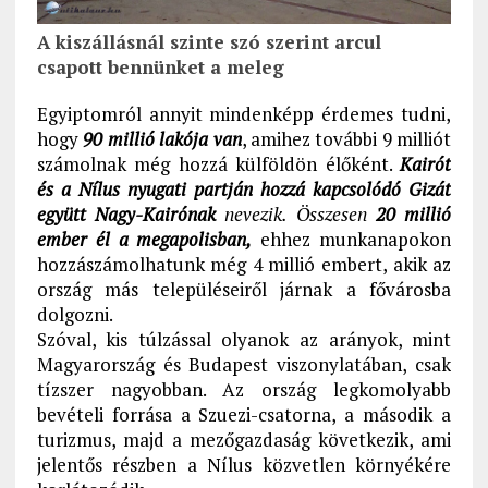
A kiszállásnál szinte szó szerint arcul
csapott bennünket a meleg
Egyiptomról annyit mindenképp érdemes tudni,
hogy
90 millió lakója van
, amihez további 9 milliót
számolnak még hozzá külföldön élőként.
Kairót
és a Nílus nyugati partján hozzá kapcsolódó Gizát
együtt Nagy-Kairónak
nevezik. Összesen
20 millió
ember él a megapolisban,
ehhez munkanapokon
hozzászámolhatunk még 4 millió embert, akik az
ország más településeiről járnak a fővárosba
dolgozni.
Szóval, kis túlzással olyanok az arányok, mint
Magyarország és Budapest viszonylatában, csak
tízszer nagyobban. Az ország legkomolyabb
bevételi forrása a Szuezi-csatorna, a második a
turizmus, majd a mezőgazdaság következik, ami
jelentős részben a Nílus közvetlen környékére