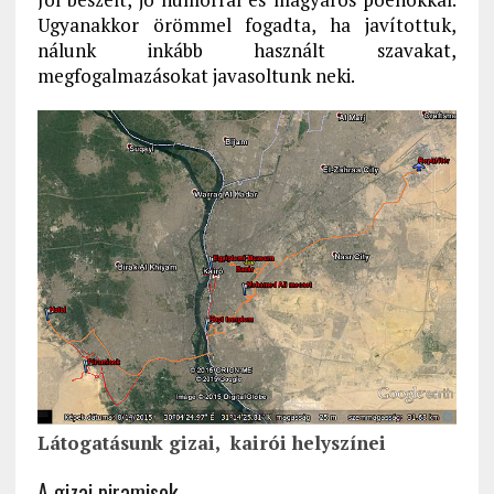
Ugyanakkor örömmel fogadta, ha javítottuk,
nálunk inkább használt szavakat,
megfogalmazásokat javasoltunk neki.
Látogatásunk gizai, kairói helyszínei
A gizai piramisok