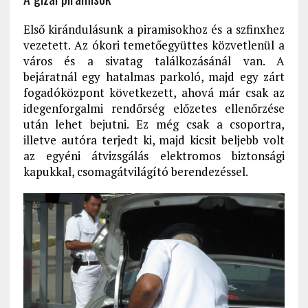
Első kirándulásunk a piramisokhoz és a szfinxhez
vezetett. Az ókori temetőegyüttes közvetlenül a
város és a sivatag találkozásánál van. A
bejáratnál egy hatalmas parkoló, majd egy zárt
fogadóközpont következett, ahová már csak az
idegenforgalmi rendőrség előzetes ellenőrzése
után lehet bejutni. Ez még csak a csoportra,
illetve autóra terjedt ki, majd kicsit beljebb volt
az egyéni átvizsgálás elektromos biztonsági
kapukkal, csomagátvilágító berendezéssel.