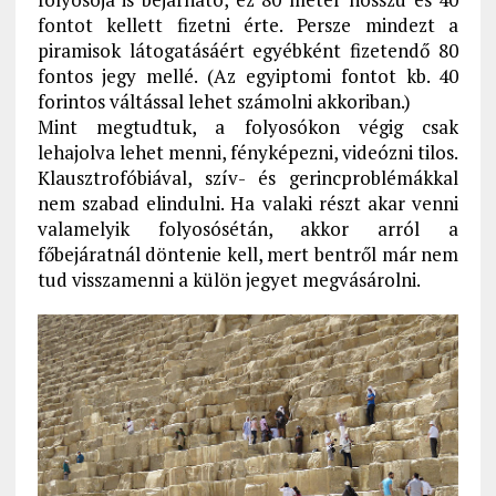
fontot kellett fizetni érte. Persze mindezt a
piramisok látogatásáért egyébként fizetendő 80
fontos jegy mellé. (Az egyiptomi fontot kb. 40
forintos váltással lehet számolni akkoriban.)
Mint megtudtuk, a folyosókon végig csak
lehajolva lehet menni, fényképezni, videózni tilos.
Klausztrofóbiával, szív- és gerincproblémákkal
nem szabad elindulni. Ha valaki részt akar venni
valamelyik folyosósétán, akkor arról a
főbejáratnál döntenie kell, mert bentről már nem
tud visszamenni a külön jegyet megvásárolni.