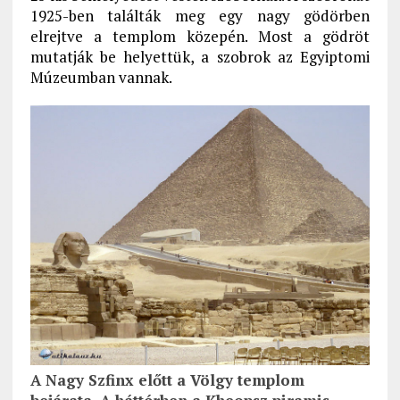
1925-ben találták meg egy nagy gödörben
elrejtve a templom közepén. Most a gödröt
mutatják be helyettük, a szobrok az Egyiptomi
Múzeumban vannak.
A Nagy Szfinx előtt a Völgy templom