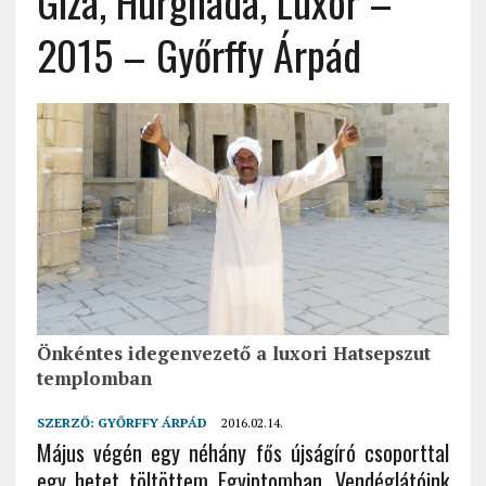
Giza, Hurghada, Luxor –
2015 – Győrffy Árpád
Önkéntes idegenvezető a luxori Hatsepszut
templomban
SZERZŐ:
GYŐRFFY ÁRPÁD
2016.02.14.
Május végén egy néhány fős újságíró csoporttal
egy hetet töltöttem Egyiptomban. Vendéglátóink