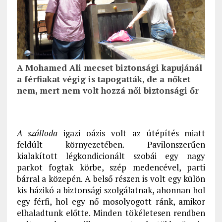
A Mohamed Ali mecset biztonsági kapujánál
a férfiakat végig is tapogatták, de a nőket
nem, mert nem volt hozzá női biztonsági őr
A szálloda
igazi oázis volt az útépítés miatt
feldúlt környezetében. Pavilonszerűen
kialakított légkondicionált szobái egy nagy
parkot fogtak körbe, szép medencével, parti
bárral a közepén. A belső részen is volt egy külön
kis házikó a biztonsági szolgálatnak, ahonnan hol
egy férfi, hol egy nő mosolyogott ránk, amikor
elhaladtunk előtte. Minden tökéletesen rendben