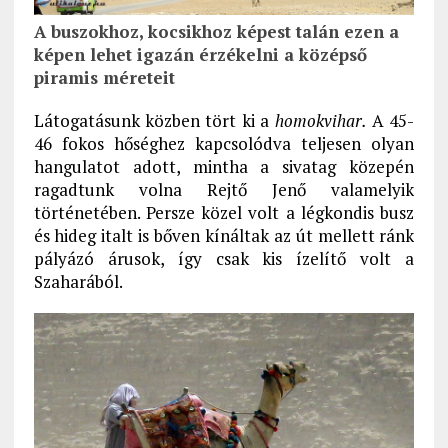
A buszokhoz, kocsikhoz képest talán ezen a
képen lehet igazán érzékelni a középső
piramis méreteit
Látogatásunk közben tört ki a
homokvihar.
A 45-
46 fokos hőséghez kapcsolódva teljesen olyan
hangulatot adott, mintha a sivatag közepén
ragadtunk volna Rejtő Jenő valamelyik
történetében. Persze közel volt a légkondis busz
és hideg italt is bőven kínáltak az út mellett ránk
pályázó árusok, így csak kis ízelítő volt a
Szaharából.