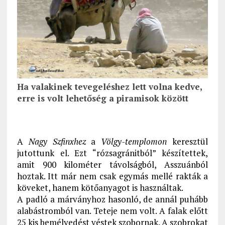
Ha valakinek tevegeléshez lett volna kedve,
erre is volt lehetőség a piramisok között
A
Nagy Szfinxhez
a
Völgy-templomon
keresztül
jutottunk el. Ezt “rózsagránitból” készítettek,
amit 900 kilométer távolságból, Asszuánból
hoztak. Itt már nem csak egymás mellé rakták a
köveket, hanem kötőanyagot is használtak.
A padló a márványhoz hasonló, de annál puhább
alabástromból van. Teteje nem volt. A falak előtt
25 kis bemélyedést véstek szobornak. A szobrokat