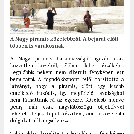
A Nagy piramis közelebbről. A bejárat előtt
többen is várakoznak
A Nagy piramis hatalmasságát igazán csak
közvetlen közelről, élőben lehet érzékelni.
Legalábbis nekem nem sikerült fényképen ezt
bemutatni. A fogadóközpont felől torzította a
látványt, hogy a piramis, előtt egy kisebb
emelkedő húzódik, így megfelelő távolságból
nem láthattunk rá az egészre. Közelebb menve
pedig már csak nagylátószögű objektívvel
lehetett teljes képet készíteni, ami a közelebbi
dolgokat túlhangsúlyozza.
Talán akkor közelített a legjobban a fényképen