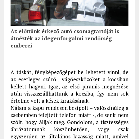
Az előttünk érkező autó csomagtartóját is
átnézték az idegenforgalmi rendőrség
emberei
A táskát, fényképezőgépet be lehetett vinni, de
az esetleges szúró-, vágóeszközöket a kocsiban
kellett hagyni. Igaz, az első piramis megnézése
után visszaszállhattunk a kocsiba, így nem sok
értelme volt a kések kirakásának.
Nálam a kapu rendesen besípolt – valószínűleg a
zsebemben felejtett telefon miatt -, de senki nem
szólt, hogy álljak meg. Gondolom, a tisztességes
ábrázatomnak köszönhetően, vagy csak
egyszerűen az általános lazasság miatt, amivel