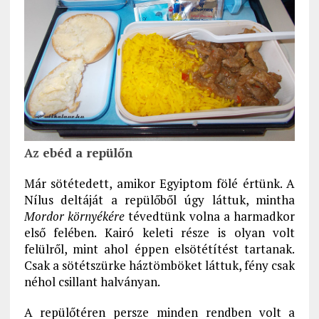
Az ebéd a repülőn
Már sötétedett, amikor Egyiptom fölé értünk. A
Nílus deltáját a repülőből úgy láttuk, mintha
Mordor környékére
tévedtünk volna a harmadkor
első felében. Kairó keleti része is olyan volt
felülről, mint ahol éppen elsötétítést tartanak.
Csak a sötétszürke háztömböket láttuk, fény csak
néhol csillant halványan.
A repülőtéren persze minden rendben volt a