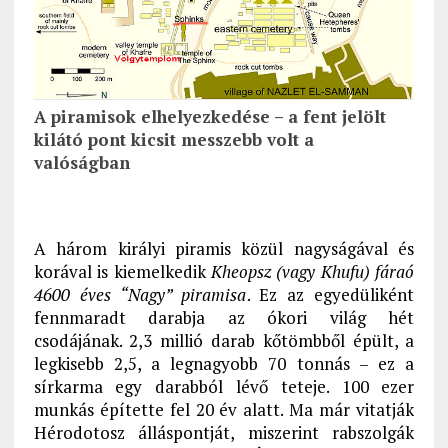
A piramisok elhelyezkedése – a fent jelölt
kilátó pont kicsit messzebb volt a
valóságban
A három királyi piramis közül nagyságával és
korával is kiemelkedik
Kheopsz (vagy Khufu) fáraó
4600 éves “Nagy” piramisa
. Ez az egyedüliként
fennmaradt darabja az ókori világ hét
csodájának. 2,3 millió darab kőtömbből épült, a
legkisebb 2,5, a legnagyobb 70 tonnás – ez a
sírkarma egy darabból lévő teteje. 100 ezer
munkás építette fel 20 év alatt. Ma már vitatják
Hérodotosz álláspontját, miszerint rabszolgák