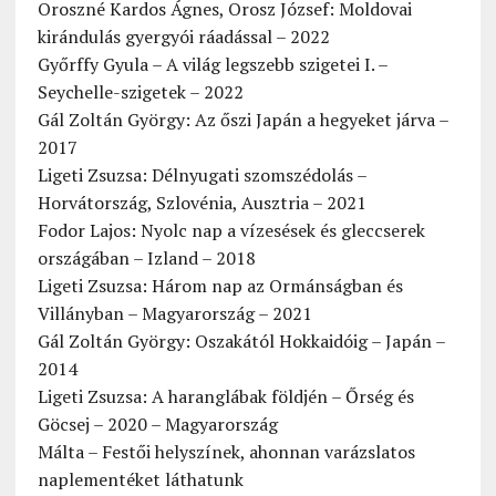
Oroszné Kardos Ágnes, Orosz József: Moldovai
kirándulás gyergyói ráadással – 2022
Győrffy Gyula – A világ legszebb szigetei I. –
Seychelle-szigetek – 2022
Gál Zoltán György: Az őszi Japán a hegyeket járva –
2017
Ligeti Zsuzsa: Délnyugati szomszédolás –
Horvátország, Szlovénia, Ausztria – 2021
Fodor Lajos: Nyolc nap a vízesések és gleccserek
országában – Izland – 2018
Ligeti Zsuzsa: Három nap az Ormánságban és
Villányban – Magyarország – 2021
Gál Zoltán György: Oszakától Hokkaidóig – Japán –
2014
Ligeti Zsuzsa: A haranglábak földjén – Őrség és
Göcsej – 2020 – Magyarország
Málta – Festői helyszínek, ahonnan varázslatos
naplementéket láthatunk