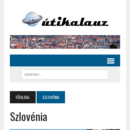
FŐOLDAL
SZLOVÉNIA
Szlovénia