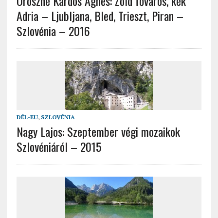
Oroszné Kardos Ágnes: Zöld főváros, kék
Adria – Ljubljana, Bled, Trieszt, Piran –
Szlovénia – 2016
DÉL-EU
,
SZLOVÉNIA
Nagy Lajos: Szeptember végi mozaikok
Szlovéniáról – 2015