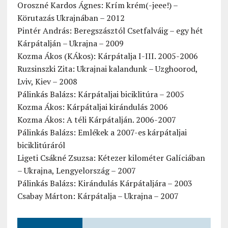
Oroszné Kardos Ágnes: Krím krém(-jeee!) –
Körutazás Ukrajnában – 2012
Pintér András: Beregszásztól Csetfalváig – egy hét
Kárpátalján – Ukrajna – 2009
Kozma Ákos (KÁkos): Kárpátalja I-III. 2005-2006
Ruzsinszki Zita: Ukrajnai kalandunk – Uzghoorod,
Lviv, Kiev – 2008
Pálinkás Balázs: Kárpátaljai biciklitúra – 2005
Kozma Ákos: Kárpátaljai kirándulás 2006
Kozma Ákos: A téli Kárpátalján. 2006-2007
Pálinkás Balázs: Emlékek a 2007-es kárpátaljai
biciklitúráról
Ligeti Csákné Zsuzsa: Kétezer kilométer Galíciában
– Ukrajna, Lengyelország – 2007
Pálinkás Balázs: Kirándulás Kárpátaljára – 2003
Csabay Márton: Kárpátalja – Ukrajna – 2007