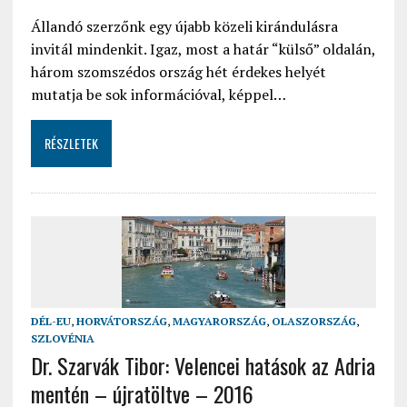
Állandó szerzőnk egy újabb közeli kirándulásra
invitál mindenkit. Igaz, most a határ “külső” oldalán,
három szomszédos ország hét érdekes helyét
mutatja be sok információval, képpel…
RÉSZLETEK
DÉL-EU
,
HORVÁTORSZÁG
,
MAGYARORSZÁG
,
OLASZORSZÁG
,
SZLOVÉNIA
Dr. Szarvák Tibor: Velencei hatások az Adria
mentén – újratöltve – 2016