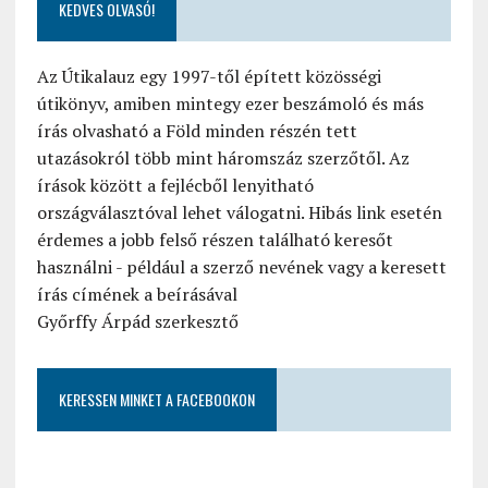
KEDVES OLVASÓ!
Az Útikalauz egy 1997-től épített közösségi
útikönyv, amiben mintegy ezer beszámoló és más
írás olvasható a Föld minden részén tett
utazásokról több mint háromszáz szerzőtől. Az
írások között a fejlécből lenyitható
országválasztóval lehet válogatni. Hibás link esetén
érdemes a jobb felső részen található keresőt
használni - például a szerző nevének vagy a keresett
írás címének a beírásával
Győrffy Árpád szerkesztő
KERESSEN MINKET A FACEBOOKON