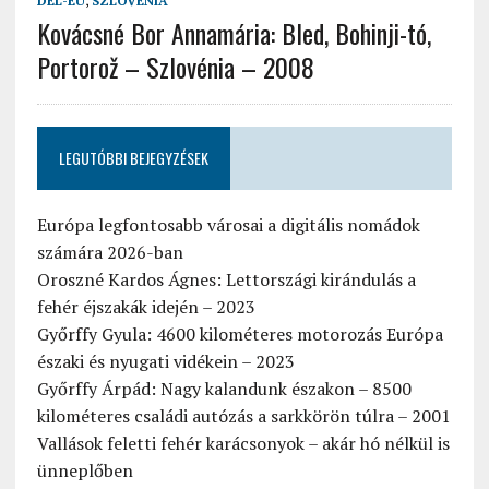
DÉL-EU
,
SZLOVÉNIA
Kovácsné Bor Annamária: Bled, Bohinji-tó,
Portorož – Szlovénia – 2008
LEGUTÓBBI BEJEGYZÉSEK
Európa legfontosabb városai a digitális nomádok
számára 2026-ban
Oroszné Kardos Ágnes: Lettországi kirándulás a
fehér éjszakák idején – 2023
Győrffy Gyula: 4600 kilométeres motorozás Európa
északi és nyugati vidékein – 2023
Győrffy Árpád: Nagy kalandunk északon – 8500
kilométeres családi autózás a sarkkörön túlra – 2001
Vallások feletti fehér karácsonyok – akár hó nélkül is
ünneplőben