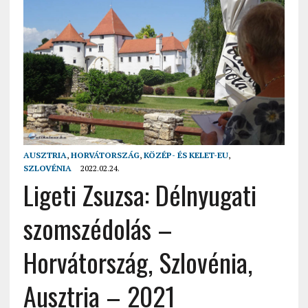
AUSZTRIA
,
HORVÁTORSZÁG
,
KÖZÉP- ÉS KELET-EU
,
SZLOVÉNIA
2022.02.24.
Ligeti Zsuzsa: Délnyugati
szomszédolás –
Horvátország, Szlovénia,
Ausztria – 2021